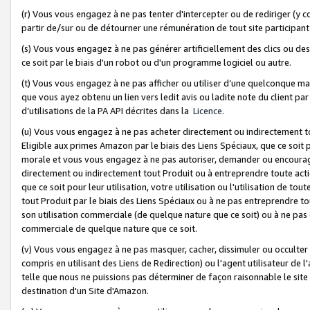
(r) Vous vous engagez à ne pas tenter d'intercepter ou de rediriger (y comp
partir de/sur ou de détourner une rémunération de tout site participa
(s) Vous vous engagez à ne pas générer artificiellement des clics ou de
ce soit par le biais d'un robot ou d'un programme logiciel ou autre.
(t) Vous vous engagez à ne pas afficher ou utiliser d’une quelconque man
que vous ayez obtenu un lien vers ledit avis ou ladite note du client par
d’utilisations de la PA API décrites dans la
Licence
.
(u) Vous vous engagez à ne pas acheter directement ou indirectement t
Eligible aux primes Amazon par le biais des Liens Spéciaux, que ce soit 
morale et vous vous engagez à ne pas autoriser, demander ou encourager
directement ou indirectement tout Produit ou à entreprendre toute acti
que ce soit pour leur utilisation, votre utilisation ou l'utilisation de
tout Produit par le biais des Liens Spéciaux ou à ne pas entreprendre t
son utilisation commerciale (de quelque nature que ce soit) ou à ne pas o
commerciale de quelque nature que ce soit.
(v) Vous vous engagez à ne pas masquer, cacher, dissimuler ou occulter 
compris en utilisant des Liens de Redirection) ou l'agent utilisateur de 
telle que nous ne puissions pas déterminer de façon raisonnable le site ou
destination d'un Site d'Amazon.