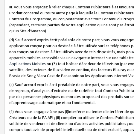
iii. Vous vous engagez à relier chaque Contenu Publicitaire à et uniqu
Produit concerné ou toute autre page à laquelle le Contenu Publicitaire
Contenu du Programme, ou conjointement avec tout Contenu du Programm
(cependant, certaines parties de votre application qui ne sont pas étroi
qu'un Site d'Amazon).
(d) Sauf accord exprès écrit préalable de notre part, vous vous engagez à
application conçue pour ou destinée à être utilisée sur les téléphones p
non conçus ou destinés à être utilisés avec de tels dispositifs, mais pouv
appareils mobiles accessible via un navigateur Internet sur une tablett
Applications Mobiles
ou (3) tout boîtier décodeur de télévision (par ex
satellite, des lecteurs de flux vidéo en continu, des lecteurs Blu-ray o
Bravia de Sony, Viera Cast de Panasonic ou les Applications Internet Viz
(e) Sauf accord exprès écrit préalable de notre part, vous vous engagez 
de regroup, d'analyser, d'extraire ou de redéfinir tout Contenu Publicitai
par des personnes physiques ou morales proposant des produits sur un
d’apprentissage automatique et ou fondamental.
(f) Vous vous engagez à ne pas (i)interférer ou tenter d'interférer de 
Créateurs ou de la PA API ; (ii) compiler ou utiliser le Contenu Publicita
sollicité de vendeurs et de clients ou d'autres activités publicitaires ; ou (
compris tout avis de propriété intellectuelle ou de droit exclusif, appar