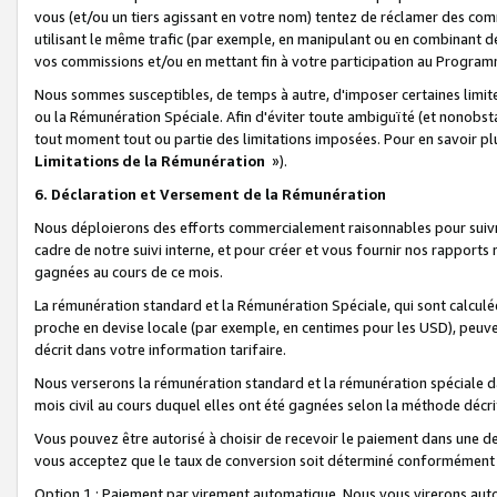
vous (et/ou un tiers agissant en votre nom) tentez de réclamer des c
utilisant le même trafic (par exemple, en manipulant ou en combinant 
vos commissions et/ou en mettant fin à votre participation au Progra
Nous sommes susceptibles, de temps à autre, d'imposer certaines limit
ou la Rémunération Spéciale. Afin d'éviter toute ambiguïté (et nonobst
tout moment tout ou partie des limitations imposées. Pour en savoir plus
Limitations de la Rémunération
»).
6. Déclaration et Versement de la Rémunération
Nous déploierons des efforts commercialement raisonnables pour suivr
cadre de notre suivi interne, et pour créer et vous fournir nos rapport
gagnées au cours de ce mois.
La rémunération standard et la Rémunération Spéciale, qui sont calcul
proche en devise locale (par exemple, en centimes pour les USD), peuve
décrit dans votre information tarifaire.
Nous verserons la rémunération standard et la rémunération spéciale da
mois civil au cours duquel elles ont été gagnées selon la méthode décr
Vous pouvez être autorisé à choisir de recevoir le paiement dans une dev
vous acceptez que le taux de conversion soit déterminé conformément
Option 1 : Paiement par virement automatique.
Nous vous virerons aut