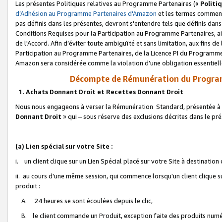
Les présentes Politiques relatives au Programme Partenaires («
Politi
d’Adhésion au Programme Partenaires d'Amazon
et les termes commenç
pas définis dans les présentes, devront s'entendre tels que définis dans 
Conditions Requises pour la Participation au Programme Partenaires, ai
de l'Accord. Afin d’éviter toute ambiguïté et sans limitation, aux fins de
Participation au Programme Partenaires, de la Licence PI du Programme 
Amazon sera considérée comme la violation d’une obligation essentielle
Décompte de Rémunération du Program
1. Achats Donnant Droit et Recettes Donnant Droit
Nous nous engageons à verser la Rémunération Standard, présentée à l
Donnant Droit
» qui – sous réserve des exclusions décrites dans le p
(a) Lien spécial sur votre Site :
i. un client clique sur un Lien Spécial placé sur votre Site à destination
ii. au cours d'une même session, qui commence lorsqu'un client clique s
produit :
A. 24 heures se sont écoulées depuis le clic,
B. le client commande un Produit, exception faite des produits numéri