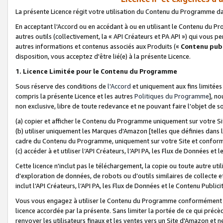
La présente Licence régit votre utilisation du Contenu du Programme d
En acceptant l'Accord ou en accédant à ou en utilisant le Contenu du P
autres outils (collectivement, la «
API Créateurs et PA API
») qui vous pe
autres informations et contenus associés aux Produits («
Contenu publ
disposition, vous acceptez d'être lié(e) à la présente Licence.
1. Licence Limitée pour le Contenu du Programme
Sous réserve des conditions de
l'Accord
et uniquement aux fins limitées
compris la présente Licence et les autres
Politiques du Programme
], n
non exclusive, libre de toute redevance et ne pouvant faire l'objet de so
(a) copier et afficher le Contenu du Programme uniquement sur votre Si
(b) utiliser uniquement les Marques d'Amazon [telles que définies dans 
cadre du Contenu du Programme, uniquement sur votre Site et confo
(c) accéder à et utiliser l’API Créateurs, l’API PA, les Flux de Données e
Cette licence n'inclut pas le téléchargement, la copie ou toute autre util
d’exploration de données, de robots ou d’outils similaires de collecte
inclut l’API Créateurs, l’API PA, les Flux de Données et le Contenu Publici
Vous vous engagez à utiliser le Contenu du Programme conformément a
licence accordée par la présente. Sans limiter la portée de ce qui pré
renvoyer les utilisateurs finaux et les ventes vers un Site d'Amazon et