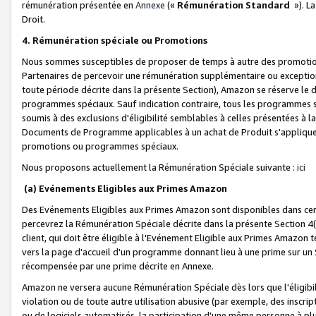
rémunération présentée en
Annexe
(«
Rémunération Standard
»). L
Droit.
4. Rémunération spéciale ou Promotions
Nous sommes susceptibles de proposer de temps à autre des promotion
Partenaires de percevoir une rémunération supplémentaire ou exceptio
toute période décrite dans la présente Section), Amazon se réserve le
programmes spéciaux. Sauf indication contraire, tous les programmes s
soumis à des exclusions d'éligibilité semblables à celles présentées à 
Documents de Programme applicables à un achat de Produit s'appliquera
promotions ou programmes spéciaux.
Nous proposons actuellement la Rémunération Spéciale suivante :
ici
(a) Evénements Eligibles aux Primes Amazon
Des Evénements Eligibles aux Primes Amazon sont disponibles dans cer
percevrez la Rémunération Spéciale décrite dans la présente Section 4(
client, qui doit être éligible à l'Evénement Eligible aux Primes Amazon te
vers la page d'accueil d'un programme donnant lieu à une prime sur un Si
récompensée par une prime décrite en Annexe.
Amazon ne versera aucune Rémunération Spéciale dès lors que l'éligibi
violation ou de toute autre utilisation abusive (par exemple, des inscrip
ou de logiciels automatisés, la participation d'une même personne à p