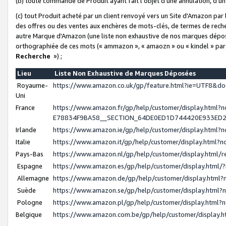
(b) toute commande de Produit ayant fait l'objet d'une annulation, d'u
(c) tout Produit acheté par un client renvoyé vers un Site d'Amazon par
des offres ou des ventes aux enchères de mots-clés, de termes de reche
autre Marque d'Amazon (une liste non exhaustive de nos marques déposée
orthographiée de ces mots (« ammazon », « amaozn » ou « kindel » par
Recherche
») ;
Lieu
Liste Non Exhaustive de Marques Déposées
Royaume-
https://www.amazon.co.uk/gp/feature.html?ie=UTF8&
Uni
France
https://www.amazon.fr/gp/help/customer/display.ht
E78834F9BA58__SECTION_64DE0ED1D744420E933ED
Irlande
https://www.amazon.ie/gp/help/customer/display.htm
Italie
https://www.amazon.it/gp/help/customer/display.html
Pays-Bas
https://www.amazon.nl/gp/help/customer/display.html
Espagne
https://www.amazon.es/gp/help/customer/display.html
Allemagne
https://www.amazon.de/gp/help/customer/display.htm
Suède
https://www.amazon.se/gp/help/customer/display.htm
Pologne
https://www.amazon.pl/gp/help/customer/display.html
Belgique
https://www.amazon.com.be/gp/help/customer/displa