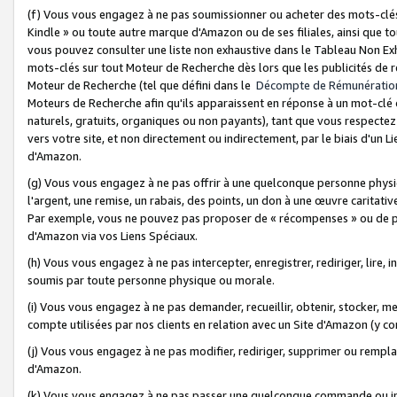
(f) Vous vous engagez à ne pas soumissionner ou acheter des mots-clés,
Kindle » ou toute autre marque d'Amazon ou de ses filiales, ainsi que t
vous pouvez consulter une liste non exhaustive dans le Tableau Non Ex
mots-clés sur tout Moteur de Recherche dès lors que les publicités de 
Moteur de Recherche (tel que défini dans le
Décompte de Rémunératio
Moteurs de Recherche afin qu'ils apparaissent en réponse à un mot-clé o
naturels, gratuits, organiques ou non payants), tant que vous respectez 
vers votre site, et non directement ou indirectement, par le biais d'un Li
d'Amazon.
(g) Vous vous engagez à ne pas offrir à une quelconque personne physi
l'argent, une remise, un rabais, des points, un don à une œuvre caritativ
Par exemple, vous ne pouvez pas proposer de « récompenses » ou de p
d'Amazon via vos Liens Spéciaux.
(h) Vous vous engagez à ne pas intercepter, enregistrer, rediriger, lire
soumis par toute personne physique ou morale.
(i) Vous vous engagez à ne pas demander, recueillir, obtenir, stocker, 
compte utilisées par nos clients en relation avec un Site d'Amazon (y c
(j) Vous vous engagez à ne pas modifier, rediriger, supprimer ou rempla
d'Amazon.
(k) Vous vous engagez à ne pas passer une quelconque commande ou init