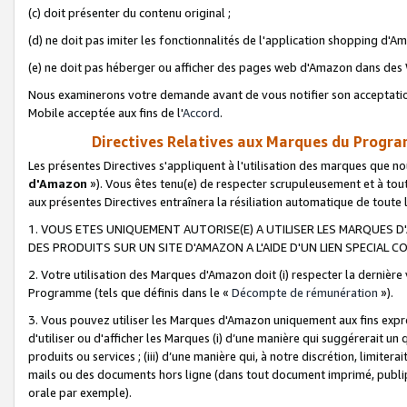
(c) doit présenter du contenu original ;
(d) ne doit pas imiter les fonctionnalités de l'application shopping d'Am
(e) ne doit pas héberger ou afficher des pages web d'Amazon dans de
Nous examinerons votre demande avant de vous notifier son acceptatio
Mobile acceptée aux fins de l'
Accord
.
Directives Relatives aux Marques du Progra
Les présentes Directives s'appliquent à l'utilisation des marques que
d'Amazon
»). Vous êtes tenu(e) de respecter scrupuleusement et à tou
aux présentes Directives entraînera la résiliation automatique de toute
1. VOUS ETES UNIQUEMENT AUTORISE(E) A UTILISER LES MARQUES D'
DES PRODUITS SUR UN SITE D'AMAZON A L'AIDE D'UN LIEN SPECIAL 
2. Votre utilisation des Marques d'Amazon doit (i) respecter la dernière
Programme (tels que définis dans le «
Décompte de rémunération
»).
3. Vous pouvez utiliser les Marques d'Amazon uniquement aux fins expr
d'utiliser ou d'afficher les Marques (i) d’une manière qui suggérerait un
produits ou services ; (iii) d’une manière qui, à notre discrétion, limit
mails ou des documents hors ligne (dans tout document imprimé, publip
orale par exemple).