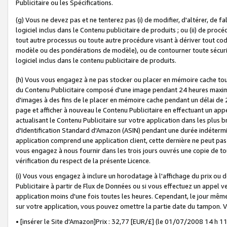
Publicitaire ou les Spécifications.
(g) Vous ne devez pas et ne tenterez pas (i) de modifier, d'altérer, de f
logiciel inclus dans le Contenu publicitaire de produits ; ou (ii) de proc
tout autre processus ou toute autre procédure visant à dériver tout c
modèle ou des pondérations de modèle), ou de contourner toute sécurité a
logiciel inclus dans le contenu publicitaire de produits.
(h) Vous vous engagez à ne pas stocker ou placer en mémoire cache tou
du Contenu Publicitaire composé d'une image pendant 24 heures maxim
d'images à des fins de le placer en mémoire cache pendant un délai de
page et afficher à nouveau le Contenu Publicitaire en effectuant un app
actualisant le Contenu Publicitaire sur votre application dans les plus 
d'Identification Standard d'Amazon (ASIN) pendant une durée indéterminé
application comprend une application client, cette dernière ne peut pa
vous engagez à nous fournir dans les trois jours ouvrés une copie de tou
vérification du respect de la présente Licence.
(i) Vous vous engagez à inclure un horodatage à l'affichage du prix ou 
Publicitaire à partir de Flux de Données ou si vous effectuez un appel ve
application moins d'une fois toutes les heures. Cependant, le jour même
sur votre application, vous pouvez omettre la partie date du tampon.
• [insérer le Site d'Amazon]Prix : 32,77 [EUR/£] (le 01/07/2008 14 h 11 