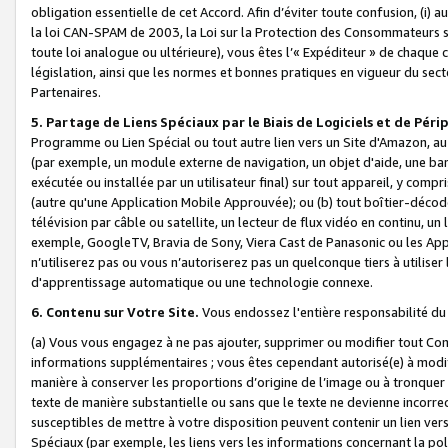
obligation essentielle de cet Accord. Afin d’éviter toute confusion, (i) a
la loi CAN-SPAM de 2003, la Loi sur la Protection des Consommateurs s
toute loi analogue ou ultérieure), vous êtes l’« Expéditeur » de chaque 
législation, ainsi que les normes et bonnes pratiques en vigueur du s
Partenaires.
5. Partage de Liens Spéciaux par le Biais de Logiciels et de Pér
Programme ou Lien Spécial ou tout autre lien vers un Site d'Amazon, au su
(par exemple, un module externe de navigation, un objet d'aide, une ba
exécutée ou installée par un utilisateur final) sur tout appareil, y comp
(autre qu'une Application Mobile Approuvée); ou (b) tout boîtier-décod
télévision par câble ou satellite, un lecteur de flux vidéo en continu, un
exemple, GoogleTV, Bravia de Sony, Viera Cast de Panasonic ou les Appli
n’utiliserez pas ou vous n’autoriserez pas un quelconque tiers à utili
d'apprentissage automatique ou une technologie connexe.
6. Contenu sur Votre Site.
Vous endossez l'entière responsabilité du
(a) Vous vous engagez à ne pas ajouter, supprimer ou modifier tout Co
informations supplémentaires ; vous êtes cependant autorisé(e) à modi
manière à conserver les proportions d’origine de l’image ou à tronquer
texte de manière substantielle ou sans que le texte ne devienne incorr
susceptibles de mettre à votre disposition peuvent contenir un lien ver
Spéciaux (par exemple, les liens vers les informations concernant la poli