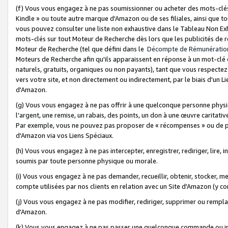
(f) Vous vous engagez à ne pas soumissionner ou acheter des mots-clés,
Kindle » ou toute autre marque d'Amazon ou de ses filiales, ainsi que t
vous pouvez consulter une liste non exhaustive dans le Tableau Non Ex
mots-clés sur tout Moteur de Recherche dès lors que les publicités de 
Moteur de Recherche (tel que défini dans le
Décompte de Rémunératio
Moteurs de Recherche afin qu'ils apparaissent en réponse à un mot-clé o
naturels, gratuits, organiques ou non payants), tant que vous respectez 
vers votre site, et non directement ou indirectement, par le biais d'un Li
d'Amazon.
(g) Vous vous engagez à ne pas offrir à une quelconque personne physi
l'argent, une remise, un rabais, des points, un don à une œuvre caritativ
Par exemple, vous ne pouvez pas proposer de « récompenses » ou de p
d'Amazon via vos Liens Spéciaux.
(h) Vous vous engagez à ne pas intercepter, enregistrer, rediriger, lire
soumis par toute personne physique ou morale.
(i) Vous vous engagez à ne pas demander, recueillir, obtenir, stocker, 
compte utilisées par nos clients en relation avec un Site d'Amazon (y c
(j) Vous vous engagez à ne pas modifier, rediriger, supprimer ou rempla
d'Amazon.
(k) Vous vous engagez à ne pas passer une quelconque commande ou init