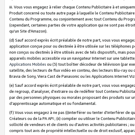
iii. Vous vous engagez à relier chaque Contenu Publicitaire à et uniqu
Produit concerné ou toute autre page à laquelle le Contenu Publicitaire
Contenu du Programme, ou conjointement avec tout Contenu du Programm
(cependant, certaines parties de votre application qui ne sont pas étroi
qu'un Site d'Amazon).
(d) Sauf accord exprès écrit préalable de notre part, vous vous engagez à
application conçue pour ou destinée à être utilisée sur les téléphones p
non conçus ou destinés à être utilisés avec de tels dispositifs, mais pouv
appareils mobiles accessible via un navigateur Internet sur une tablett
Applications Mobiles
ou (3) tout boîtier décodeur de télévision (par ex
satellite, des lecteurs de flux vidéo en continu, des lecteurs Blu-ray o
Bravia de Sony, Viera Cast de Panasonic ou les Applications Internet Viz
(e) Sauf accord exprès écrit préalable de notre part, vous vous engagez 
de regroup, d'analyser, d'extraire ou de redéfinir tout Contenu Publicitai
par des personnes physiques ou morales proposant des produits sur un
d’apprentissage automatique et ou fondamental.
(f) Vous vous engagez à ne pas (i)interférer ou tenter d'interférer de 
Créateurs ou de la PA API ; (ii) compiler ou utiliser le Contenu Publicita
sollicité de vendeurs et de clients ou d'autres activités publicitaires ; ou (
compris tout avis de propriété intellectuelle ou de droit exclusif, appar