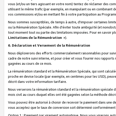
vous (et/ou un tiers agissant en votre nom) tentez de réclamer des c
utilisant le même trafic (par exemple, en manipulant ou en combinant 
vos commissions et/ou en mettant fin à votre participation au Progra
Nous sommes susceptibles, de temps à autre, d'imposer certaines limit
ou la Rémunération Spéciale. Afin d'éviter toute ambiguïté (et nonobst
tout moment tout ou partie des limitations imposées. Pour en savoir plus
Limitations de la Rémunération
»).
6. Déclaration et Versement de la Rémunération
Nous déploierons des efforts commercialement raisonnables pour suivr
cadre de notre suivi interne, et pour créer et vous fournir nos rapport
gagnées au cours de ce mois.
La rémunération standard et la Rémunération Spéciale, qui sont calcul
proche en devise locale (par exemple, en centimes pour les USD), peuve
décrit dans votre information tarifaire.
Nous verserons la rémunération standard et la rémunération spéciale da
mois civil au cours duquel elles ont été gagnées selon la méthode décr
Vous pouvez être autorisé à choisir de recevoir le paiement dans une dev
vous acceptez que le taux de conversion soit déterminé conformément
Option 1 : Paiement par virement automatique.
Nous vous virerons aut