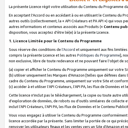
La présente Licence régit votre utilisation du Contenu du Programme d
En acceptant l'Accord ou en accédant à ou en utilisant le Contenu du P
autres outils (collectivement, la «
API Créateurs et PA API
») qui vous pe
autres informations et contenus associés aux Produits («
Contenu publ
disposition, vous acceptez d'être lié(e) à la présente Licence.
1. Licence Limitée pour le Contenu du Programme
Sous réserve des conditions de
l'Accord
et uniquement aux fins limitées
compris la présente Licence et les autres
Politiques du Programme
], n
non exclusive, libre de toute redevance et ne pouvant faire l'objet de so
(a) copier et afficher le Contenu du Programme uniquement sur votre Si
(b) utiliser uniquement les Marques d'Amazon [telles que définies dans 
cadre du Contenu du Programme, uniquement sur votre Site et confo
(c) accéder à et utiliser l’API Créateurs, l’API PA, les Flux de Données e
Cette licence n'inclut pas le téléchargement, la copie ou toute autre util
d’exploration de données, de robots ou d’outils similaires de collecte
inclut l’API Créateurs, l’API PA, les Flux de Données et le Contenu Publici
Vous vous engagez à utiliser le Contenu du Programme conformément a
licence accordée par la présente. Sans limiter la portée de ce qui pré
renvoyer les utilisateurs finaux et les ventes vers un Site d'Amazon et