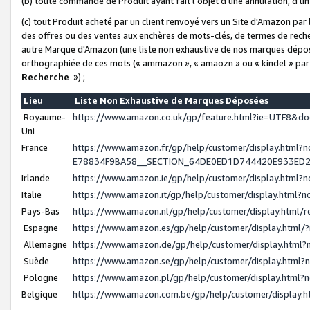
(b) toute commande de Produit ayant fait l'objet d'une annulation, d'u
(c) tout Produit acheté par un client renvoyé vers un Site d'Amazon par
des offres ou des ventes aux enchères de mots-clés, de termes de reche
autre Marque d'Amazon (une liste non exhaustive de nos marques déposée
orthographiée de ces mots (« ammazon », « amaozn » ou « kindel » par
Recherche
») ;
Lieu
Liste Non Exhaustive de Marques Déposées
Royaume-
https://www.amazon.co.uk/gp/feature.html?ie=UTF8&
Uni
France
https://www.amazon.fr/gp/help/customer/display.ht
E78834F9BA58__SECTION_64DE0ED1D744420E933ED
Irlande
https://www.amazon.ie/gp/help/customer/display.htm
Italie
https://www.amazon.it/gp/help/customer/display.html
Pays-Bas
https://www.amazon.nl/gp/help/customer/display.html
Espagne
https://www.amazon.es/gp/help/customer/display.html
Allemagne
https://www.amazon.de/gp/help/customer/display.htm
Suède
https://www.amazon.se/gp/help/customer/display.htm
Pologne
https://www.amazon.pl/gp/help/customer/display.html
Belgique
https://www.amazon.com.be/gp/help/customer/displa