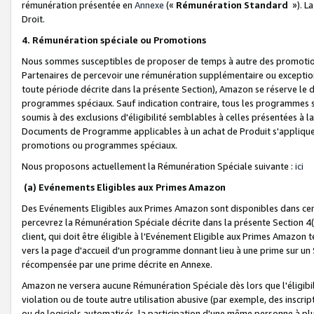
rémunération présentée en
Annexe
(«
Rémunération Standard
»). L
Droit.
4. Rémunération spéciale ou Promotions
Nous sommes susceptibles de proposer de temps à autre des promotion
Partenaires de percevoir une rémunération supplémentaire ou exceptio
toute période décrite dans la présente Section), Amazon se réserve le
programmes spéciaux. Sauf indication contraire, tous les programmes s
soumis à des exclusions d'éligibilité semblables à celles présentées à 
Documents de Programme applicables à un achat de Produit s'appliquera
promotions ou programmes spéciaux.
Nous proposons actuellement la Rémunération Spéciale suivante :
ici
(a) Evénements Eligibles aux Primes Amazon
Des Evénements Eligibles aux Primes Amazon sont disponibles dans cer
percevrez la Rémunération Spéciale décrite dans la présente Section 4(
client, qui doit être éligible à l'Evénement Eligible aux Primes Amazon te
vers la page d'accueil d'un programme donnant lieu à une prime sur un Si
récompensée par une prime décrite en Annexe.
Amazon ne versera aucune Rémunération Spéciale dès lors que l'éligibi
violation ou de toute autre utilisation abusive (par exemple, des inscrip
ou de logiciels automatisés, la participation d'une même personne à p