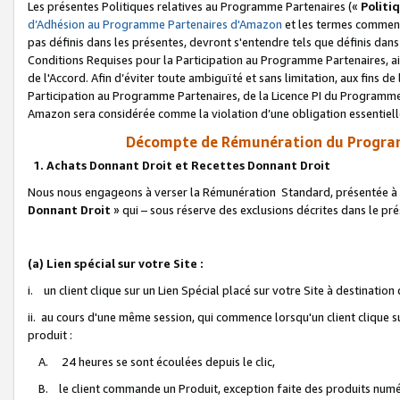
Les présentes Politiques relatives au Programme Partenaires («
Politi
d’Adhésion au Programme Partenaires d'Amazon
et les termes commenç
pas définis dans les présentes, devront s'entendre tels que définis dans 
Conditions Requises pour la Participation au Programme Partenaires, ai
de l'Accord. Afin d’éviter toute ambiguïté et sans limitation, aux fins de
Participation au Programme Partenaires, de la Licence PI du Programme 
Amazon sera considérée comme la violation d’une obligation essentielle
Décompte de Rémunération du Program
1. Achats Donnant Droit et Recettes Donnant Droit
Nous nous engageons à verser la Rémunération Standard, présentée à l
Donnant Droit
» qui – sous réserve des exclusions décrites dans le p
(a) Lien spécial sur votre Site :
i. un client clique sur un Lien Spécial placé sur votre Site à destination
ii. au cours d'une même session, qui commence lorsqu'un client clique s
produit :
A. 24 heures se sont écoulées depuis le clic,
B. le client commande un Produit, exception faite des produits numéri