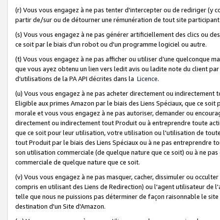
(r) Vous vous engagez à ne pas tenter d'intercepter ou de rediriger (y comp
partir de/sur ou de détourner une rémunération de tout site participa
(s) Vous vous engagez à ne pas générer artificiellement des clics ou de
ce soit par le biais d'un robot ou d'un programme logiciel ou autre.
(t) Vous vous engagez à ne pas afficher ou utiliser d’une quelconque man
que vous ayez obtenu un lien vers ledit avis ou ladite note du client par
d’utilisations de la PA API décrites dans la
Licence
.
(u) Vous vous engagez à ne pas acheter directement ou indirectement t
Eligible aux primes Amazon par le biais des Liens Spéciaux, que ce soit 
morale et vous vous engagez à ne pas autoriser, demander ou encourager
directement ou indirectement tout Produit ou à entreprendre toute acti
que ce soit pour leur utilisation, votre utilisation ou l'utilisation de
tout Produit par le biais des Liens Spéciaux ou à ne pas entreprendre t
son utilisation commerciale (de quelque nature que ce soit) ou à ne pas o
commerciale de quelque nature que ce soit.
(v) Vous vous engagez à ne pas masquer, cacher, dissimuler ou occulter 
compris en utilisant des Liens de Redirection) ou l'agent utilisateur de 
telle que nous ne puissions pas déterminer de façon raisonnable le site ou
destination d'un Site d'Amazon.