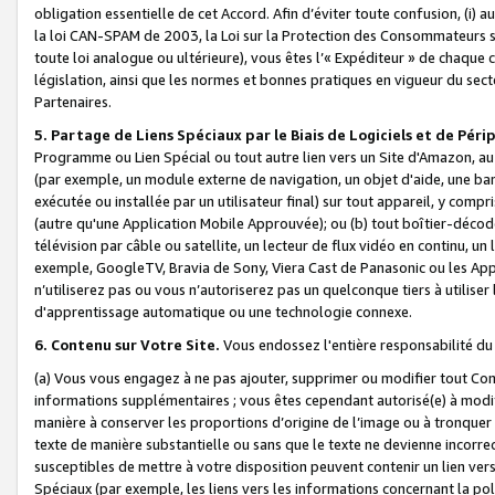
obligation essentielle de cet Accord. Afin d’éviter toute confusion, (i) a
la loi CAN-SPAM de 2003, la Loi sur la Protection des Consommateurs s
toute loi analogue ou ultérieure), vous êtes l’« Expéditeur » de chaque 
législation, ainsi que les normes et bonnes pratiques en vigueur du s
Partenaires.
5. Partage de Liens Spéciaux par le Biais de Logiciels et de Pér
Programme ou Lien Spécial ou tout autre lien vers un Site d'Amazon, au su
(par exemple, un module externe de navigation, un objet d'aide, une ba
exécutée ou installée par un utilisateur final) sur tout appareil, y comp
(autre qu'une Application Mobile Approuvée); ou (b) tout boîtier-décod
télévision par câble ou satellite, un lecteur de flux vidéo en continu, un
exemple, GoogleTV, Bravia de Sony, Viera Cast de Panasonic ou les Appli
n’utiliserez pas ou vous n’autoriserez pas un quelconque tiers à utili
d'apprentissage automatique ou une technologie connexe.
6. Contenu sur Votre Site.
Vous endossez l'entière responsabilité du
(a) Vous vous engagez à ne pas ajouter, supprimer ou modifier tout Co
informations supplémentaires ; vous êtes cependant autorisé(e) à modi
manière à conserver les proportions d’origine de l’image ou à tronquer
texte de manière substantielle ou sans que le texte ne devienne incorr
susceptibles de mettre à votre disposition peuvent contenir un lien ver
Spéciaux (par exemple, les liens vers les informations concernant la poli