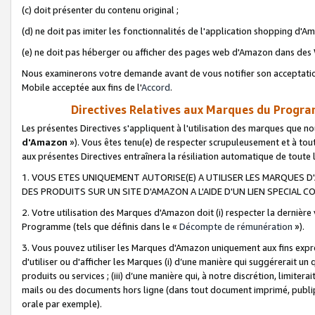
(c) doit présenter du contenu original ;
(d) ne doit pas imiter les fonctionnalités de l'application shopping d'Am
(e) ne doit pas héberger ou afficher des pages web d'Amazon dans de
Nous examinerons votre demande avant de vous notifier son acceptatio
Mobile acceptée aux fins de l'
Accord
.
Directives Relatives aux Marques du Progra
Les présentes Directives s'appliquent à l'utilisation des marques que
d'Amazon
»). Vous êtes tenu(e) de respecter scrupuleusement et à tou
aux présentes Directives entraînera la résiliation automatique de toute
1. VOUS ETES UNIQUEMENT AUTORISE(E) A UTILISER LES MARQUES D'
DES PRODUITS SUR UN SITE D'AMAZON A L'AIDE D'UN LIEN SPECIAL 
2. Votre utilisation des Marques d'Amazon doit (i) respecter la dernière
Programme (tels que définis dans le «
Décompte de rémunération
»).
3. Vous pouvez utiliser les Marques d'Amazon uniquement aux fins expr
d'utiliser ou d'afficher les Marques (i) d’une manière qui suggérerait un
produits ou services ; (iii) d’une manière qui, à notre discrétion, limit
mails ou des documents hors ligne (dans tout document imprimé, publip
orale par exemple).