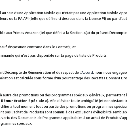
ial au sein d’une Application Mobile qui n’était pas une Application Mobile Ap
eurs ou la PA API (telle que définie ci dessous dans la Licence PI) ou par d’au
igible aux Primes Amazon (tel que défini à la Section 4(a) du présent Décomp
auf disposition contraire dans le Contrat) ; et
ommande qui n’est pas disponible sur la page de liste de Produits.
sent Décompte de Rémunération et du respect de l'
Accord
, nous nous engageo
nération est calculée sous forme d'un pourcentage des Recettes Donnant Dro
 autre des promotions ou des programmes spéciaux généraux, permettant à t
«
Rémunération Spéciale
»). Afin d'éviter toute ambiguïté (et nonobstant t
difier à tout moment tout ou partie des promotions ou programmes spéciaux.
 pas l'achat de Produits) sont soumis à des exclusions d'éligibilité semblabl
n vertu des Documents de Programme applicables à un achat de Produit s'app
rogrammes spéciaux.