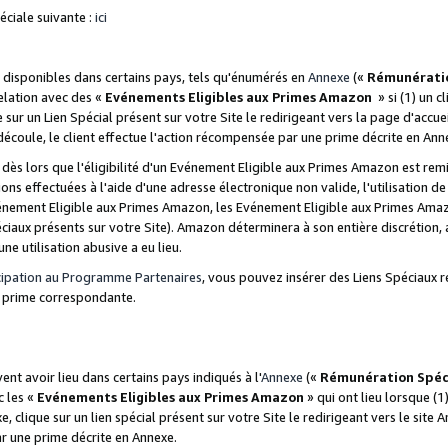
ciale suivante :
ici
disponibles dans certains pays, tels qu'énumérés en
Annexe
(«
Rémunérati
relation avec des «
Evénements Eligibles aux Primes Amazon
» si (1) un c
 sur un Lien Spécial présent sur votre Site le redirigeant vers la page d'acc
 découle, le client effectue l'action récompensée par une prime décrite en Ann
s lors que l'éligibilité d'un Evénement Eligible aux Primes Amazon est remis
ions effectuées à l'aide d'une adresse électronique non valide, l'utilisation d
nement Eligible aux Primes Amazon, les Evénement Eligible aux Primes Amazo
ciaux présents sur votre Site). Amazon déterminera à son entière discrétion, 
ne utilisation abusive a eu lieu.
cipation au Programme Partenaires
, vous pouvez insérer des Liens Spéciaux r
la prime correspondante.
t avoir lieu dans certains pays indiqués à l'
Annexe
(«
Rémunération Spéc
c les «
Evénements Eligibles aux Primes Amazon
» qui ont lieu lorsque (1)
 clique sur un lien spécial présent sur votre Site le redirigeant vers le site 
ar une prime décrite en Annexe.