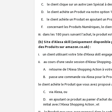
C. le client clique sur un autre Lien Spécial à de
D. le client achète un Produit via notre option 1-
E. le client achète un Produit en ajoutant un Produ
F. concernant les Produits Numériques, le client 
iii. dans les 180 jours suivant l'achat, le produit e
(b) Site d'Alexa skill (uniquement disponible
des Produits sur amazon.co.uk) :
i. un client utilisant votre Site d'Alexa skill enga
ii. au cours d'une seule session d'Alexa Shopping 
A. retourne de l'Alexa Shopping Action à votre
B. passe une commande via Alexa pour le Prod
le client achète le Produit que vous avez proposé a
C. via Alexa, ou
D. en ajoutant ce produit au panier d'achat du
initial avec l'Alexa Shopping Action ; et
iii. le Produit que vous avez proposé dans le cadre