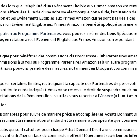
s lors que l'éligibilité d'un Evénement Eligible aux Primes Amazon est remis
ions effectuées à l'aide d'une adresse électronique non valide, l'utilisation d
on et les Evénements Eligibles aux Primes Amazon qui ne sont pas liés à des 
s, si un Evénement Eligible aux Primes Amazon a bien été appliqué ou si une vio
cipation au Programme Partenaires
, vous pouvez insérer des Liens Spéciaux 
xe, en relation avec l’Evénement Eligible aux Primes Amazon correspondant
sées que pour bénéficier des commissions du Programme Club Partenaires Amaz
mmissions à la fois au Programme Partenaires Amazon et à un autre programme
on), nous pouvons prendre des mesures, notamment en bloquant vos commission
oser certaines limites, restreignant la capacité des Partenaires de percevo
stant toute durée indiquée), Amazon se réserve le droit de suspendre ou de m
mitations de la Rémunération , veuillez vous reporter à l'
Annexe
(«
Limitati
tion
sonnables pour suivre de manière précise et complète les Achats Donnant Dro
ts résumant la rémunération standard et la rémunération spéciale que vous av
ale, qui sont calculées pour chaque Achat Donnant Droit à une commission e
uvent entraîner un taux de commission effectif légèrement supérieur ou infér