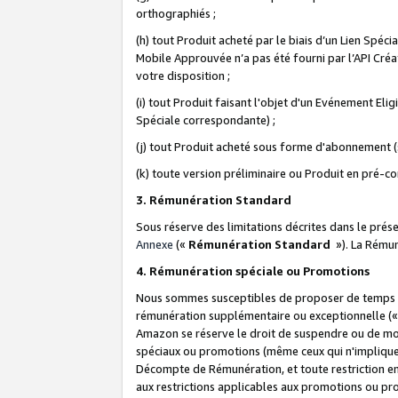
orthographiés ;
(h) tout Produit acheté par le biais d’un Lien Spéc
Mobile Approuvée n’a pas été fourni par l’API Créat
votre disposition ;
(i) tout Produit faisant l'objet d'un Evénement El
Spéciale correspondante) ;
(j) tout Produit acheté sous forme d'abonnement (s
(k) toute version préliminaire ou Produit en pré-c
3. Rémunération Standard
Sous réserve des limitations décrites dans le pré
Annexe
(«
Rémunération Standard
»). La Rému
4. Rémunération spéciale ou Promotions
Nous sommes susceptibles de proposer de temps à
rémunération supplémentaire ou exceptionnelle (
Amazon se réserve le droit de suspendre ou de mo
spéciaux ou promotions (même ceux qui n'impliquent
Décompte de Rémunération, et toute restriction e
aux restrictions applicables aux promotions ou p