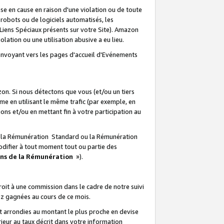
e en cause en raison d'une violation ou de toute
e robots ou de logiciels automatisés, les
Liens Spéciaux présents sur votre Site). Amazon
lation ou une utilisation abusive a eu lieu.
renvoyant vers les pages d'accueil d'Evénements
on. Si nous détectons que vous (et/ou un tiers
 en utilisant le même trafic (par exemple, en
s et/ou en mettant fin à votre participation au
ir la Rémunération Standard ou la Rémunération
odifier à tout moment tout ou partie des
ons de la Rémunération
»).
it à une commission dans le cadre de notre suivi
ez gagnées au cours de ce mois.
t arrondies au montant le plus proche en devise
ieur au taux décrit dans votre information