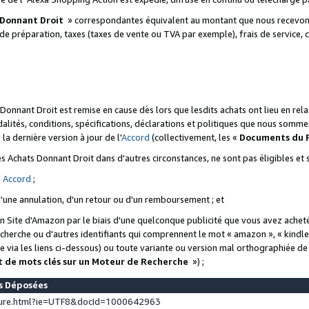
 Donnant Droit
» correspondantes équivalent au montant que nous recevons
 de préparation, taxes (taxes de vente ou TVA par exemple), frais de service, c
s Donnant Droit est remise en cause dès lors que lesdits achats ont lieu en r
lités, conditions, spécifications, déclarations et politiques que nous somme
a dernière version à jour de l'
Accord
(collectivement, les «
Documents du
 des Achats Donnant Droit dans d'autres circonstances, ne sont pas éligibles e
e
Accord
;
d'une annulation, d'un retour ou d'un remboursement ; et
 un Site d'Amazon par le biais d'une quelconque publicité que vous avez acheté
cherche ou d'autres identifiants qui comprennent le mot « amazon », « kindl
 via les liens ci-dessous) ou toute variante ou version mal orthographiée d
t de mots clés sur un Moteur de Recherche
») ;
es Déposées
ture.html?ie=UTF8&docId=1000642963