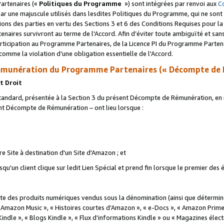
artenaires («
Politiques du Programme
») sont intégrées par renvoi aux
C
r une majuscule utilisés dans lesdites Politiques du Programme, qui ne sont 
ations des parties en vertu des Sections 3 et 6 des Conditions Requises pour l
naires survivront au terme de l'Accord. Afin d’éviter toute ambiguïté et sans l
rticipation au Programme Partenaires, de la Licence PI du Programme Partenai
mme la violation d’une obligation essentielle de l'Accord.
munération du Programme Partenaires (« Décompte de 
t Droit
ndard, présentée à la Section 3 du présent Décompte de Rémunération, en r
ent Décompte de Rémunération – ont lieu lorsque :
tre Site à destination d'un Site d'Amazon ; et
u'un client clique sur ledit Lien Spécial et prend fin lorsque le premier des
 des produits numériques vendus sous la dénomination (ainsi que déterminé 
 Amazon Music », « Histoires courtes d’Amazon », « e-Docs », « Amazon Prim
 Kindle », « Blogs Kindle », « Flux d’informations Kindle » ou « Magazines éle