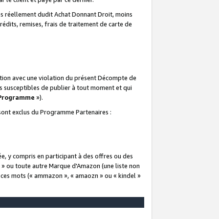
 réellement dudit Achat Donnant Droit, moins
rédits, remises, frais de traitement de carte de
elation avec une violation du présent Décompte de
s susceptibles de publier à tout moment et qui
 Programme
»).
t sont exclus du Programme Partenaires :
e, y compris en participant à des offres ou des
e » ou toute autre Marque d'Amazon (une liste non
e ces mots (« ammazon », « amaozn » ou « kindel »