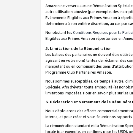
Amazon ne versera aucune Rémunération Spéciale dè
autre utilisation abusive (par exemple, des inscript
Evénements Eligibles aux Primes Amazon à répétiti
déterminera à son entière discrétion, au cas par ca
Nonobstant les
Conditions Requises pour la Parti
Eligibles aux Primes Amazon répertoriées en Anne
5. Limitations de la Rémunération
Les balises des partenaires ne doivent être utili
agissant en votre nom) tentez de réclamer des co
manipulant ou en combinant des liens d'attributi
Programme Club Partenaires Amazon.
Nous sommes susceptibles, de temps à autre, d'imp
Spéciale. Afin d'éviter toute ambiguïté (et nonob
limitations imposées. Pour en savoir plus sur les Li
6. Déclaration et Versement de la Rémunéra
Nous déploierons des efforts commercialement rai
interne, et pour créer et vous fournir nos rappor
La rémunération standard et la Rémunération Spéci
locale (par exemple, en centimes pour les USD), pe