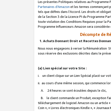
Les présentes Politiques relatives au Programme P
Partenaires d'Amazon
et les termes commençant pa
tels que définis dans l'Accord. Les droits et oblig
de la Section 3 de la Licence PI du Programme Parte
toute violation des Conditions Requises pour la Pa
Programme Influenceurs Amazon sera considérée co
Décompte de Ré
1. Achats Donnant Droit et Recettes Donnan
Nous nous engageons à verser la Rémunération Sta
sous réserve des exclusions décrites dans le prés
(a) Lien spécial sur votre Site :
i. un client clique sur un Lien Spécial placé sur vo
ii. au cours d'une même session, qui commence lorsq
A. 24 heures se sont écoulées depuis le clic,
B. le client commande un Produit, exception faite
téléchargement de logiciel Amazon ou un article «
Coin », « Livres électroniques Kindle », « Journaux