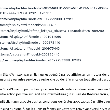
ustomer/display.html?nodeId=548524#GUID-602FA6E8-D724-4317-89F6-
ED1D744420E933ED292E5A7B3D3
ustomer/display.html?nodeId=GCX77V9988LUPMB2
stomer/display.html?nodeId=201014060
ustomer/display.html/ref=hp_left_v4_sib?ie=UTF8&nodeId=201909280
ustomer/display.html/?nodeId=201014060
ustomer/display.html?nodeId=200975440
ustomer/display.html?nodeId=200975440
ustomer/display.html?nodeId=200975440
elp/customer/display.html?nodeId=GCX77V9988LUPMB2
 un Site d'Amazon par un lien qui est généré par ou affiché sur un moteur de 
onsorisée ou autre service de recherche ou de référence ou tout site qui part
un Site d'Amazon par un lien qui envoie les utilisateurs indirectement vers un 
autre action positive sur ledit site intermédiaire (un «
Lien de Redirection
»)
 ledit client ne respecte pas les conditions générales applicables à un Site d'
t suivi ou signalé, car les liens présents sur votre site renvoyant vers le Si