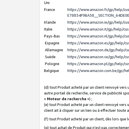
Uni
France
https://www.amazon.fr/gp/help/c
E78834F9BA58__SECTION_64DE0
Irlande
https://www.amazon.ie/gp/help/c
Italie
https://www.amazon.it/gp/help/cu
Pays-Bas
https://www.amazon.nl/gp/help/c
Espagne
https://www.amazon.es/gp/help/c
Allemagne
https://www.amazon.de/gp/help/c
Suède
https://www.amazon.se/gp/help/c
Pologne
https://www.amazon.pl/gp/help/c
Belgique
https://www.amazon.com.be/gp/h
(d) tout Produit acheté par un client renvoyé vers
autre portail de recherche, service de publicité sp
«
Moteur de recherche
») ;
(e) tout Produit acheté par un client renvoyé vers 
client ait à cliquer sur un lien ou à effectuer toute 
(f) tout Produit acheté par un client, dès lors que
(g) tout achat de Produit qui n’est pas correctemen