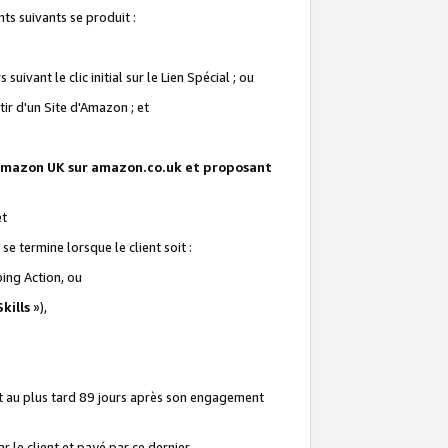
ts suivants se produit :
vant le clic initial sur le Lien Spécial ; ou
ir d'un Site d'Amazon ; et
te Amazon UK sur amazon.co.uk et proposant
et
e termine lorsque le client soit :
ping Action, ou
kills
»),
it au plus tard 89 jours après son engagement
 le client et payé par ce dernier.