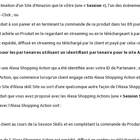
stination d'un Site d'Amazon que le vôtre (une «
Session
»), l'un des événemen
Click ; ou
it à son panier et en terminant la commande de ce produit dans les 89 jours sui
achète un Produit en le regardant en streaming ou en le téléchargeant à part
st expédié, diffusé en streaming ou téléchargé par le client et payé par celui-ci
 pour les partenaires utilisant un identifiant partenaire pour le si
ge une Alexa Shopping Action qui a été identifiée avec votre ID de Partenaire ; 
Action, qui commence lorsqu'un client engage cette Alexa Shopping Action et s
 Site d'Alexa skill Site ou sort d'une quelconque autre façon de l'Alexa Shop
uit que vous avez proposé avec les Alexa Shopping Actions (une «
Session S
vec l'Alexa Shopping Action soit :
 client au cours de la Session Skills et en complétant la commande du Produ
 de l' Alexa Shopping Action est expédié, diffusé en continu ou téléchargé par