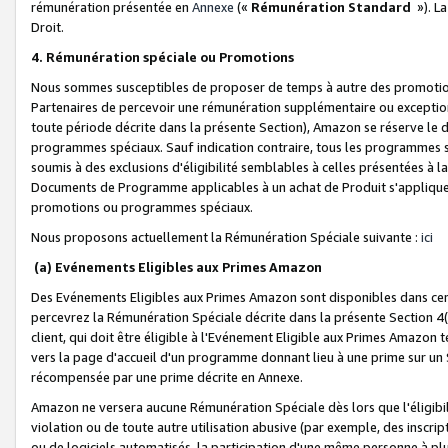
rémunération présentée en
Annexe
(«
Rémunération Standard
»). L
Droit.
4. Rémunération spéciale ou Promotions
Nous sommes susceptibles de proposer de temps à autre des promotion
Partenaires de percevoir une rémunération supplémentaire ou exceptio
toute période décrite dans la présente Section), Amazon se réserve le
programmes spéciaux. Sauf indication contraire, tous les programmes s
soumis à des exclusions d'éligibilité semblables à celles présentées à 
Documents de Programme applicables à un achat de Produit s'appliquera
promotions ou programmes spéciaux.
Nous proposons actuellement la Rémunération Spéciale suivante :
ici
(a) Evénements Eligibles aux Primes Amazon
Des Evénements Eligibles aux Primes Amazon sont disponibles dans cer
percevrez la Rémunération Spéciale décrite dans la présente Section 4(
client, qui doit être éligible à l'Evénement Eligible aux Primes Amazon te
vers la page d'accueil d'un programme donnant lieu à une prime sur un Si
récompensée par une prime décrite en Annexe.
Amazon ne versera aucune Rémunération Spéciale dès lors que l'éligibi
violation ou de toute autre utilisation abusive (par exemple, des inscrip
ou de logiciels automatisés, la participation d'une même personne à p