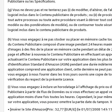
Publicitaire ou les Spécifications.
(g) Vous ne devez pas et ne tenterez pas (i) de modifier, d'altérer, de f
logiciel inclus dans le Contenu publicitaire de produits ; ou (ii) de proc
tout autre processus ou toute autre procédure visant à dériver tout c
modèle ou des pondérations de modèle), ou de contourner toute sécurité a
logiciel inclus dans le contenu publicitaire de produits.
(h) Vous vous engagez à ne pas stocker ou placer en mémoire cache tou
du Contenu Publicitaire composé d'une image pendant 24 heures maxim
d'images à des fins de le placer en mémoire cache pendant un délai de
page et afficher à nouveau le Contenu Publicitaire en effectuant un app
actualisant le Contenu Publicitaire sur votre application dans les plus 
d'Identification Standard d'Amazon (ASIN) pendant une durée indéterminé
application comprend une application client, cette dernière ne peut pa
vous engagez à nous fournir dans les trois jours ouvrés une copie de tou
vérification du respect de la présente Licence.
(i) Vous vous engagez à inclure un horodatage à l'affichage du prix ou 
Publicitaire à partir de Flux de Données ou si vous effectuez un appel ve
application moins d'une fois toutes les heures. Cependant, le jour même
sur votre application, vous pouvez omettre la partie date du tampon.
• [insérer le Site d'Amazon]Prix : 32,77 [EUR/£] (le 01/07/2008 14 h 11 