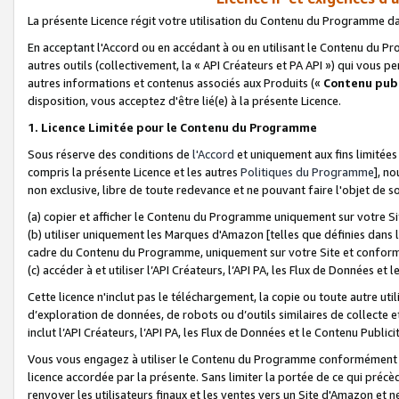
La présente Licence régit votre utilisation du Contenu du Programme d
En acceptant l'Accord ou en accédant à ou en utilisant le Contenu du P
autres outils (collectivement, la «
API Créateurs et PA API
») qui vous pe
autres informations et contenus associés aux Produits («
Contenu publ
disposition, vous acceptez d'être lié(e) à la présente Licence.
1. Licence Limitée pour le Contenu du Programme
Sous réserve des conditions de
l'Accord
et uniquement aux fins limitées
compris la présente Licence et les autres
Politiques du Programme
], n
non exclusive, libre de toute redevance et ne pouvant faire l'objet de so
(a) copier et afficher le Contenu du Programme uniquement sur votre Si
(b) utiliser uniquement les Marques d'Amazon [telles que définies dans 
cadre du Contenu du Programme, uniquement sur votre Site et confo
(c) accéder à et utiliser l’API Créateurs, l’API PA, les Flux de Données e
Cette licence n'inclut pas le téléchargement, la copie ou toute autre util
d’exploration de données, de robots ou d’outils similaires de collecte
inclut l’API Créateurs, l’API PA, les Flux de Données et le Contenu Publici
Vous vous engagez à utiliser le Contenu du Programme conformément a
licence accordée par la présente. Sans limiter la portée de ce qui pré
renvoyer les utilisateurs finaux et les ventes vers un Site d'Amazon et