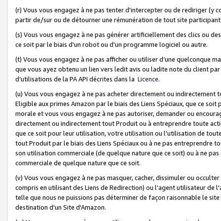
(r) Vous vous engagez à ne pas tenter d'intercepter ou de rediriger (y comp
partir de/sur ou de détourner une rémunération de tout site participa
(s) Vous vous engagez à ne pas générer artificiellement des clics ou de
ce soit par le biais d'un robot ou d'un programme logiciel ou autre.
(t) Vous vous engagez à ne pas afficher ou utiliser d’une quelconque man
que vous ayez obtenu un lien vers ledit avis ou ladite note du client par
d’utilisations de la PA API décrites dans la
Licence
.
(u) Vous vous engagez à ne pas acheter directement ou indirectement t
Eligible aux primes Amazon par le biais des Liens Spéciaux, que ce soit 
morale et vous vous engagez à ne pas autoriser, demander ou encourager
directement ou indirectement tout Produit ou à entreprendre toute acti
que ce soit pour leur utilisation, votre utilisation ou l'utilisation de
tout Produit par le biais des Liens Spéciaux ou à ne pas entreprendre t
son utilisation commerciale (de quelque nature que ce soit) ou à ne pas o
commerciale de quelque nature que ce soit.
(v) Vous vous engagez à ne pas masquer, cacher, dissimuler ou occulter 
compris en utilisant des Liens de Redirection) ou l'agent utilisateur de 
telle que nous ne puissions pas déterminer de façon raisonnable le site ou
destination d'un Site d'Amazon.