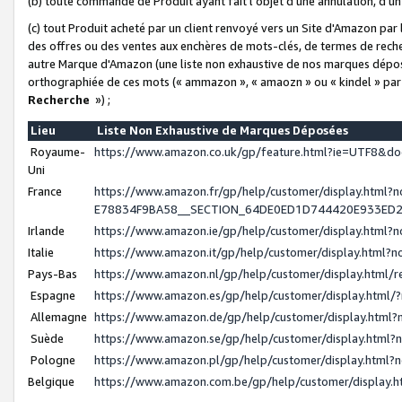
(b) toute commande de Produit ayant fait l'objet d'une annulation, d'u
(c) tout Produit acheté par un client renvoyé vers un Site d'Amazon par
des offres ou des ventes aux enchères de mots-clés, de termes de reche
autre Marque d'Amazon (une liste non exhaustive de nos marques déposée
orthographiée de ces mots (« ammazon », « amaozn » ou « kindel » par
Recherche
») ;
Lieu
Liste Non Exhaustive de Marques Déposées
Royaume-
https://www.amazon.co.uk/gp/feature.html?ie=UTF8&
Uni
France
https://www.amazon.fr/gp/help/customer/display.ht
E78834F9BA58__SECTION_64DE0ED1D744420E933ED
Irlande
https://www.amazon.ie/gp/help/customer/display.htm
Italie
https://www.amazon.it/gp/help/customer/display.html
Pays-Bas
https://www.amazon.nl/gp/help/customer/display.html
Espagne
https://www.amazon.es/gp/help/customer/display.html
Allemagne
https://www.amazon.de/gp/help/customer/display.htm
Suède
https://www.amazon.se/gp/help/customer/display.htm
Pologne
https://www.amazon.pl/gp/help/customer/display.html
Belgique
https://www.amazon.com.be/gp/help/customer/displa