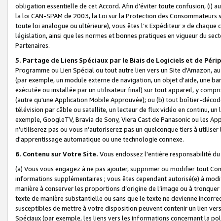
obligation essentielle de cet Accord. Afin d’éviter toute confusion, (i) a
la loi CAN-SPAM de 2003, la Loi sur la Protection des Consommateurs s
toute loi analogue ou ultérieure), vous êtes l’« Expéditeur » de chaque 
législation, ainsi que les normes et bonnes pratiques en vigueur du s
Partenaires.
5. Partage de Liens Spéciaux par le Biais de Logiciels et de Pér
Programme ou Lien Spécial ou tout autre lien vers un Site d'Amazon, au su
(par exemple, un module externe de navigation, un objet d'aide, une ba
exécutée ou installée par un utilisateur final) sur tout appareil, y comp
(autre qu'une Application Mobile Approuvée); ou (b) tout boîtier-décod
télévision par câble ou satellite, un lecteur de flux vidéo en continu, un
exemple, GoogleTV, Bravia de Sony, Viera Cast de Panasonic ou les Appli
n’utiliserez pas ou vous n’autoriserez pas un quelconque tiers à utili
d'apprentissage automatique ou une technologie connexe.
6. Contenu sur Votre Site.
Vous endossez l'entière responsabilité du
(a) Vous vous engagez à ne pas ajouter, supprimer ou modifier tout Co
informations supplémentaires ; vous êtes cependant autorisé(e) à modi
manière à conserver les proportions d’origine de l’image ou à tronquer
texte de manière substantielle ou sans que le texte ne devienne incorr
susceptibles de mettre à votre disposition peuvent contenir un lien ver
Spéciaux (par exemple, les liens vers les informations concernant la poli