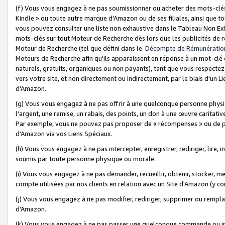
(f) Vous vous engagez à ne pas soumissionner ou acheter des mots-clés,
Kindle » ou toute autre marque d'Amazon ou de ses filiales, ainsi que t
vous pouvez consulter une liste non exhaustive dans le Tableau Non Ex
mots-clés sur tout Moteur de Recherche dès lors que les publicités de 
Moteur de Recherche (tel que défini dans le
Décompte de Rémunératio
Moteurs de Recherche afin qu'ils apparaissent en réponse à un mot-clé o
naturels, gratuits, organiques ou non payants), tant que vous respectez 
vers votre site, et non directement ou indirectement, par le biais d'un Li
d'Amazon.
(g) Vous vous engagez à ne pas offrir à une quelconque personne physi
l'argent, une remise, un rabais, des points, un don à une œuvre caritativ
Par exemple, vous ne pouvez pas proposer de « récompenses » ou de p
d'Amazon via vos Liens Spéciaux.
(h) Vous vous engagez à ne pas intercepter, enregistrer, rediriger, lire
soumis par toute personne physique ou morale.
(i) Vous vous engagez à ne pas demander, recueillir, obtenir, stocker, 
compte utilisées par nos clients en relation avec un Site d'Amazon (y c
(j) Vous vous engagez à ne pas modifier, rediriger, supprimer ou rempla
d'Amazon.
(k) Vous vous engagez à ne pas passer une quelconque commande ou init