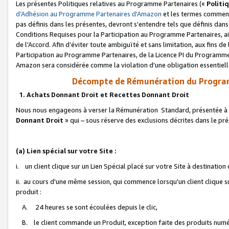
Les présentes Politiques relatives au Programme Partenaires («
Politi
d’Adhésion au Programme Partenaires d'Amazon
et les termes commenç
pas définis dans les présentes, devront s'entendre tels que définis dans 
Conditions Requises pour la Participation au Programme Partenaires, ai
de l'Accord. Afin d’éviter toute ambiguïté et sans limitation, aux fins de
Participation au Programme Partenaires, de la Licence PI du Programme 
Amazon sera considérée comme la violation d’une obligation essentielle
Décompte de Rémunération du Program
1. Achats Donnant Droit et Recettes Donnant Droit
Nous nous engageons à verser la Rémunération Standard, présentée à l
Donnant Droit
» qui – sous réserve des exclusions décrites dans le p
(a) Lien spécial sur votre Site :
i. un client clique sur un Lien Spécial placé sur votre Site à destination
ii. au cours d'une même session, qui commence lorsqu'un client clique s
produit :
A. 24 heures se sont écoulées depuis le clic,
B. le client commande un Produit, exception faite des produits numéri