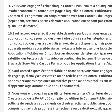
iii. Vous vous engagez à relier chaque Contenu Publicitaire à et uniqu
Produit concerné ou toute autre page à laquelle le Contenu Publicitaire
Contenu du Programme, ou conjointement avec tout Contenu du Programm
(cependant, certaines parties de votre application qui ne sont pas étroi
qu'un Site d'Amazon).
(d) Sauf accord exprès écrit préalable de notre part, vous vous engagez à
application conçue pour ou destinée à être utilisée sur les téléphones p
non conçus ou destinés à être utilisés avec de tels dispositifs, mais pouv
appareils mobiles accessible via un navigateur Internet sur une tablett
Applications Mobiles
ou (3) tout boîtier décodeur de télévision (par ex
satellite, des lecteurs de flux vidéo en continu, des lecteurs Blu-ray o
Bravia de Sony, Viera Cast de Panasonic ou les Applications Internet Viz
(e) Sauf accord exprès écrit préalable de notre part, vous vous engagez 
de regroup, d'analyser, d'extraire ou de redéfinir tout Contenu Publicitai
par des personnes physiques ou morales proposant des produits sur un
d’apprentissage automatique et ou fondamental.
(f) Vous vous engagez à ne pas (i)interférer ou tenter d'interférer de 
Créateurs ou de la PA API ; (ii) compiler ou utiliser le Contenu Publicita
sollicité de vendeurs et de clients ou d'autres activités publicitaires ; ou (
compris tout avis de propriété intellectuelle ou de droit exclusif, appar