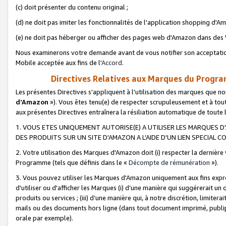
(c) doit présenter du contenu original ;
(d) ne doit pas imiter les fonctionnalités de l'application shopping d'Am
(e) ne doit pas héberger ou afficher des pages web d'Amazon dans de
Nous examinerons votre demande avant de vous notifier son acceptatio
Mobile acceptée aux fins de l'
Accord
.
Directives Relatives aux Marques du Progra
Les présentes Directives s'appliquent à l'utilisation des marques que
d'Amazon
»). Vous êtes tenu(e) de respecter scrupuleusement et à tou
aux présentes Directives entraînera la résiliation automatique de toute
1. VOUS ETES UNIQUEMENT AUTORISE(E) A UTILISER LES MARQUES D'
DES PRODUITS SUR UN SITE D'AMAZON A L'AIDE D'UN LIEN SPECIAL 
2. Votre utilisation des Marques d'Amazon doit (i) respecter la dernière
Programme (tels que définis dans le «
Décompte de rémunération
»).
3. Vous pouvez utiliser les Marques d'Amazon uniquement aux fins expr
d'utiliser ou d'afficher les Marques (i) d’une manière qui suggérerait un
produits ou services ; (iii) d’une manière qui, à notre discrétion, limit
mails ou des documents hors ligne (dans tout document imprimé, publip
orale par exemple).