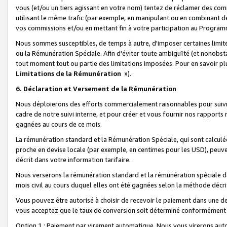
vous (et/ou un tiers agissant en votre nom) tentez de réclamer des c
utilisant le même trafic (par exemple, en manipulant ou en combinant 
vos commissions et/ou en mettant fin à votre participation au Progra
Nous sommes susceptibles, de temps à autre, d'imposer certaines limit
ou la Rémunération Spéciale. Afin d'éviter toute ambiguïté (et nonobst
tout moment tout ou partie des limitations imposées. Pour en savoir plus
Limitations de la Rémunération
»).
6. Déclaration et Versement de la Rémunération
Nous déploierons des efforts commercialement raisonnables pour suivr
cadre de notre suivi interne, et pour créer et vous fournir nos rapport
gagnées au cours de ce mois.
La rémunération standard et la Rémunération Spéciale, qui sont calcul
proche en devise locale (par exemple, en centimes pour les USD), peuve
décrit dans votre information tarifaire.
Nous verserons la rémunération standard et la rémunération spéciale da
mois civil au cours duquel elles ont été gagnées selon la méthode décr
Vous pouvez être autorisé à choisir de recevoir le paiement dans une dev
vous acceptez que le taux de conversion soit déterminé conformément
Option 1 : Paiement par virement automatique.
Nous vous virerons aut