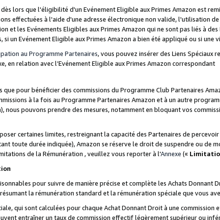
s lors que l'éligibilité d'un Evénement Eligible aux Primes Amazon est remis
ions effectuées à l'aide d'une adresse électronique non valide, l'utilisation d
on et les Evénements Eligibles aux Primes Amazon qui ne sont pas liés à des 
s, si un Evénement Eligible aux Primes Amazon a bien été appliqué ou si une vio
cipation au Programme Partenaires
, vous pouvez insérer des Liens Spéciaux 
xe, en relation avec l’Evénement Eligible aux Primes Amazon correspondant
sées que pour bénéficier des commissions du Programme Club Partenaires Amaz
mmissions à la fois au Programme Partenaires Amazon et à un autre programme
on), nous pouvons prendre des mesures, notamment en bloquant vos commission
oser certaines limites, restreignant la capacité des Partenaires de percevo
stant toute durée indiquée), Amazon se réserve le droit de suspendre ou de m
mitations de la Rémunération , veuillez vous reporter à l'
Annexe
(«
Limitati
tion
sonnables pour suivre de manière précise et complète les Achats Donnant Dro
ts résumant la rémunération standard et la rémunération spéciale que vous av
ale, qui sont calculées pour chaque Achat Donnant Droit à une commission e
uvent entraîner un taux de commission effectif légèrement supérieur ou infér