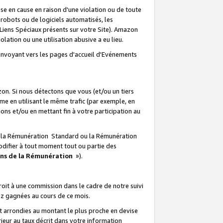
e en cause en raison d'une violation ou de toute
e robots ou de logiciels automatisés, les
Liens Spéciaux présents sur votre Site). Amazon
lation ou une utilisation abusive a eu lieu.
renvoyant vers les pages d'accueil d'Evénements
on. Si nous détectons que vous (et/ou un tiers
 en utilisant le même trafic (par exemple, en
s et/ou en mettant fin à votre participation au
ir la Rémunération Standard ou la Rémunération
odifier à tout moment tout ou partie des
ons de la Rémunération
»).
it à une commission dans le cadre de notre suivi
ez gagnées au cours de ce mois.
t arrondies au montant le plus proche en devise
ieur au taux décrit dans votre information