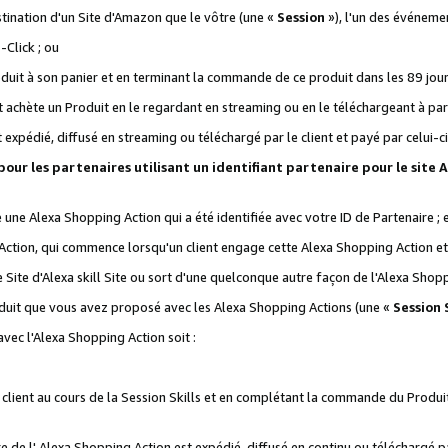
stination d'un Site d'Amazon que le vôtre (une «
Session
»), l'un des événemen
Click ; ou
it à son panier et en terminant la commande de ce produit dans les 89 jours sui
achète un Produit en le regardant en streaming ou en le téléchargeant à part
st expédié, diffusé en streaming ou téléchargé par le client et payé par celui-ci
 pour les partenaires utilisant un identifiant partenaire pour le si
ge une Alexa Shopping Action qui a été identifiée avec votre ID de Partenaire ; 
Action, qui commence lorsqu'un client engage cette Alexa Shopping Action et s
 Site d'Alexa skill Site ou sort d'une quelconque autre façon de l'Alexa Shop
uit que vous avez proposé avec les Alexa Shopping Actions (une «
Session S
vec l'Alexa Shopping Action soit :
 client au cours de la Session Skills et en complétant la commande du Produ
 de l' Alexa Shopping Action est expédié, diffusé en continu ou téléchargé par