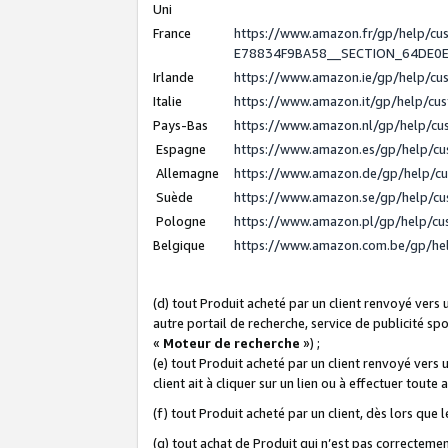
Uni
France
https://www.amazon.fr/gp/help/c
E78834F9BA58__SECTION_64DE0
Irlande
https://www.amazon.ie/gp/help/c
Italie
https://www.amazon.it/gp/help/cu
Pays-Bas
https://www.amazon.nl/gp/help/c
Espagne
https://www.amazon.es/gp/help/c
Allemagne
https://www.amazon.de/gp/help/c
Suède
https://www.amazon.se/gp/help/c
Pologne
https://www.amazon.pl/gp/help/c
Belgique
https://www.amazon.com.be/gp/h
(d) tout Produit acheté par un client renvoyé vers
autre portail de recherche, service de publicité sp
«
Moteur de recherche
») ;
(e) tout Produit acheté par un client renvoyé vers 
client ait à cliquer sur un lien ou à effectuer toute 
(f) tout Produit acheté par un client, dès lors que
(g) tout achat de Produit qui n’est pas correctemen