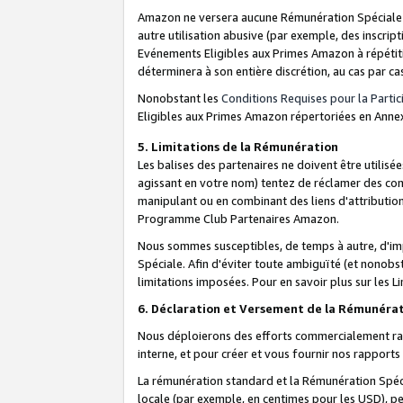
Amazon ne versera aucune Rémunération Spéciale dè
autre utilisation abusive (par exemple, des inscript
Evénements Eligibles aux Primes Amazon à répétiti
déterminera à son entière discrétion, au cas par ca
Nonobstant les
Conditions Requises pour la Parti
Eligibles aux Primes Amazon répertoriées en Anne
5. Limitations de la Rémunération
Les balises des partenaires ne doivent être utili
agissant en votre nom) tentez de réclamer des co
manipulant ou en combinant des liens d'attributi
Programme Club Partenaires Amazon.
Nous sommes susceptibles, de temps à autre, d'imp
Spéciale. Afin d'éviter toute ambiguïté (et nonob
limitations imposées. Pour en savoir plus sur les Li
6. Déclaration et Versement de la Rémunéra
Nous déploierons des efforts commercialement rai
interne, et pour créer et vous fournir nos rappor
La rémunération standard et la Rémunération Spéci
locale (par exemple, en centimes pour les USD), pe