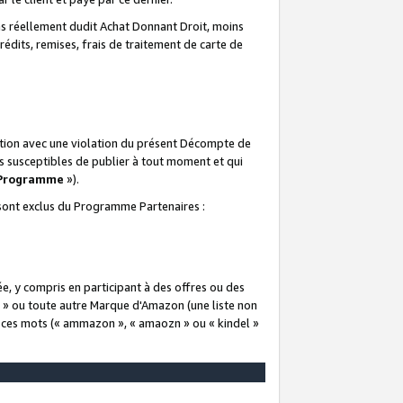
 réellement dudit Achat Donnant Droit, moins
rédits, remises, frais de traitement de carte de
elation avec une violation du présent Décompte de
s susceptibles de publier à tout moment et qui
 Programme
»).
t sont exclus du Programme Partenaires :
e, y compris en participant à des offres ou des
e » ou toute autre Marque d'Amazon (une liste non
e ces mots (« ammazon », « amaozn » ou « kindel »