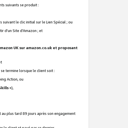
ts suivants se produit :
vant le clic initial sur le Lien Spécial ; ou
ir d'un Site d'Amazon ; et
te Amazon UK sur amazon.co.uk et proposant
et
e termine lorsque le client soit :
ping Action, ou
kills
»),
it au plus tard 89 jours après son engagement
 le client et payé par ce dernier.