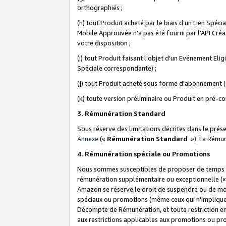
orthographiés ;
(h) tout Produit acheté par le biais d’un Lien Spéc
Mobile Approuvée n’a pas été fourni par l’API Créat
votre disposition ;
(i) tout Produit faisant l'objet d'un Evénement El
Spéciale correspondante) ;
(j) tout Produit acheté sous forme d'abonnement (s
(k) toute version préliminaire ou Produit en pré-c
3. Rémunération Standard
Sous réserve des limitations décrites dans le pré
Annexe
(«
Rémunération Standard
»). La Rému
4. Rémunération spéciale ou Promotions
Nous sommes susceptibles de proposer de temps à
rémunération supplémentaire ou exceptionnelle (
Amazon se réserve le droit de suspendre ou de mo
spéciaux ou promotions (même ceux qui n'impliquent
Décompte de Rémunération, et toute restriction e
aux restrictions applicables aux promotions ou p