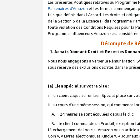
Les présentes Politiques relatives au Programme P
Partenaires d'Amazon
et les termes commençant pa
tels que définis dans l'Accord. Les droits et oblig
de la Section 3 de la Licence PI du Programme Parte
toute violation des Conditions Requises pour la Pa
Programme Influenceurs Amazon sera considérée co
Décompte de Ré
1. Achats Donnant Droit et Recettes Donnan
Nous nous engageons à verser la Rémunération Sta
sous réserve des exclusions décrites dans le prés
(a) Lien spécial sur votre Site :
i. un client clique sur un Lien Spécial placé sur vo
ii. au cours d'une même session, qui commence lorsq
A. 24 heures se sont écoulées depuis le clic,
B. le client commande un Produit, exception faite
téléchargement de logiciel Amazon ou un article «
Coin », « Livres électroniques Kindle », « Journaux