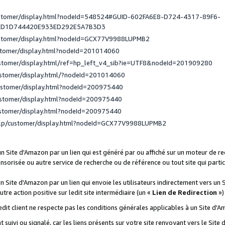
ustomer/display.html?nodeId=548524#GUID-602FA6E8-D724-4317-89F6-
ED1D744420E933ED292E5A7B3D3
ustomer/display.html?nodeId=GCX77V9988LUPMB2
stomer/display.html?nodeId=201014060
ustomer/display.html/ref=hp_left_v4_sib?ie=UTF8&nodeId=201909280
ustomer/display.html/?nodeId=201014060
ustomer/display.html?nodeId=200975440
ustomer/display.html?nodeId=200975440
ustomer/display.html?nodeId=200975440
elp/customer/display.html?nodeId=GCX77V9988LUPMB2
 un Site d'Amazon par un lien qui est généré par ou affiché sur un moteur de 
onsorisée ou autre service de recherche ou de référence ou tout site qui part
un Site d'Amazon par un lien qui envoie les utilisateurs indirectement vers un 
autre action positive sur ledit site intermédiaire (un «
Lien de Redirection
»)
 ledit client ne respecte pas les conditions générales applicables à un Site d'
t suivi ou signalé, car les liens présents sur votre site renvoyant vers le Si