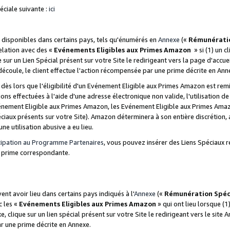
ciale suivante :
ici
disponibles dans certains pays, tels qu'énumérés en
Annexe
(«
Rémunérati
relation avec des «
Evénements Eligibles aux Primes Amazon
» si (1) un c
 sur un Lien Spécial présent sur votre Site le redirigeant vers la page d'acc
 découle, le client effectue l'action récompensée par une prime décrite en Ann
s lors que l'éligibilité d'un Evénement Eligible aux Primes Amazon est remis
ions effectuées à l'aide d'une adresse électronique non valide, l'utilisation d
nement Eligible aux Primes Amazon, les Evénement Eligible aux Primes Amazo
ciaux présents sur votre Site). Amazon déterminera à son entière discrétion, 
ne utilisation abusive a eu lieu.
cipation au Programme Partenaires
, vous pouvez insérer des Liens Spéciaux r
la prime correspondante.
t avoir lieu dans certains pays indiqués à l'
Annexe
(«
Rémunération Spéc
c les «
Evénements Eligibles aux Primes Amazon
» qui ont lieu lorsque (1)
 clique sur un lien spécial présent sur votre Site le redirigeant vers le site 
ar une prime décrite en Annexe.