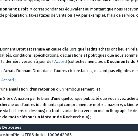
 Donnant Droit
» correspondantes équivalent au montant que nous recevons
 de préparation, taxes (taxes de vente ou TVA par exemple), frais de service, c
s Donnant Droit est remise en cause dès lors que lesdits achats ont lieu en r
lités, conditions, spécifications, déclarations et politiques que nous somme
a dernière version à jour de l'
Accord
(collectivement, les «
Documents du
 des Achats Donnant Droit dans d'autres circonstances, ne sont pas éligibles e
e
Accord
;
d'une annulation, d'un retour ou d'un remboursement ; et
 un Site d'Amazon par le biais d'une quelconque publicité que vous avez acheté
cherche ou d'autres identifiants qui comprennent le mot « amazon », « kindl
 via les liens ci-dessous) ou toute variante ou version mal orthographiée d
t de mots clés sur un Moteur de Recherche
») ;
es Déposées
ture.html?ie=UTF8&docId=1000642963