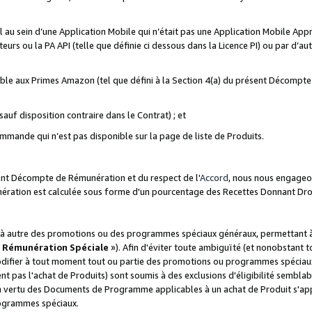
ial au sein d’une Application Mobile qui n’était pas une Application Mobile Ap
eurs ou la PA API (telle que définie ci dessous dans la Licence PI) ou par d’au
igible aux Primes Amazon (tel que défini à la Section 4(a) du présent Décomp
auf disposition contraire dans le Contrat) ; et
ommande qui n’est pas disponible sur la page de liste de Produits.
sent Décompte de Rémunération et du respect de l'
Accord
, nous nous engageo
nération est calculée sous forme d'un pourcentage des Recettes Donnant Dro
 autre des promotions ou des programmes spéciaux généraux, permettant à t
«
Rémunération Spéciale
»). Afin d'éviter toute ambiguïté (et nonobstant t
difier à tout moment tout ou partie des promotions ou programmes spéciaux.
 pas l'achat de Produits) sont soumis à des exclusions d'éligibilité semblabl
n vertu des Documents de Programme applicables à un achat de Produit s'app
rogrammes spéciaux.