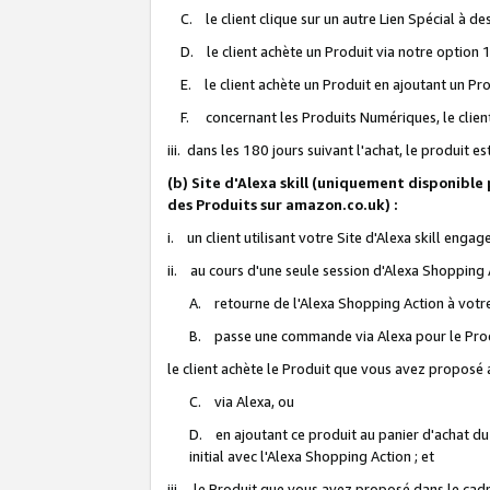
C. le client clique sur un autre Lien Spécial à de
D. le client achète un Produit via notre option 1-
E. le client achète un Produit en ajoutant un Produ
F. concernant les Produits Numériques, le client 
iii. dans les 180 jours suivant l'achat, le produit e
(b) Site d'Alexa skill (uniquement disponible
des Produits sur amazon.co.uk) :
i. un client utilisant votre Site d'Alexa skill enga
ii. au cours d'une seule session d'Alexa Shopping 
A. retourne de l'Alexa Shopping Action à votre
B. passe une commande via Alexa pour le Prod
le client achète le Produit que vous avez proposé a
C. via Alexa, ou
D. en ajoutant ce produit au panier d'achat du
initial avec l'Alexa Shopping Action ; et
iii. le Produit que vous avez proposé dans le cadre