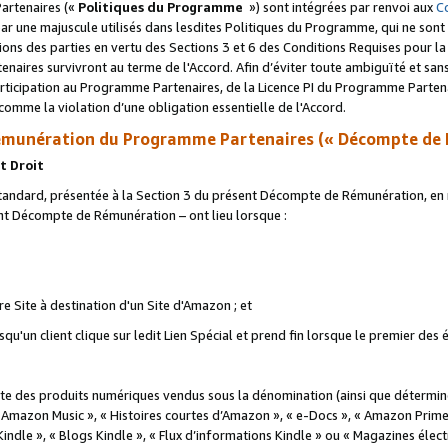
artenaires («
Politiques du Programme
») sont intégrées par renvoi aux
C
r une majuscule utilisés dans lesdites Politiques du Programme, qui ne sont 
ations des parties en vertu des Sections 3 et 6 des Conditions Requises pour l
naires survivront au terme de l'Accord. Afin d’éviter toute ambiguïté et sans l
rticipation au Programme Partenaires, de la Licence PI du Programme Partenai
mme la violation d’une obligation essentielle de l'Accord.
munération du Programme Partenaires (« Décompte de 
t Droit
ndard, présentée à la Section 3 du présent Décompte de Rémunération, en r
ent Décompte de Rémunération – ont lieu lorsque :
tre Site à destination d'un Site d'Amazon ; et
u'un client clique sur ledit Lien Spécial et prend fin lorsque le premier des
 des produits numériques vendus sous la dénomination (ainsi que déterminé 
 Amazon Music », « Histoires courtes d’Amazon », « e-Docs », « Amazon Prim
 Kindle », « Blogs Kindle », « Flux d’informations Kindle » ou « Magazines éle