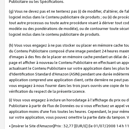
Publicitaire ou les Spécifications.
(g) Vous ne devez pas et ne tenterez pas (i) de modifier, d'altérer, de f
logiciel inclus dans le Contenu publicitaire de produits ; ou (ii) de proc
tout autre processus ou toute autre procédure visant à dériver tout c
modèle ou des pondérations de modèle), ou de contourner toute sécurité a
logiciel inclus dans le contenu publicitaire de produits.
(h) Vous vous engagez à ne pas stocker ou placer en mémoire cache tou
du Contenu Publicitaire composé d'une image pendant 24 heures maxim
d'images à des fins de le placer en mémoire cache pendant un délai de
page et afficher à nouveau le Contenu Publicitaire en effectuant un app
actualisant le Contenu Publicitaire sur votre application dans les plus 
d'Identification Standard d'Amazon (ASIN) pendant une durée indéterminé
application comprend une application client, cette dernière ne peut pa
vous engagez à nous fournir dans les trois jours ouvrés une copie de tou
vérification du respect de la présente Licence.
(i) Vous vous engagez à inclure un horodatage à l'affichage du prix ou 
Publicitaire à partir de Flux de Données ou si vous effectuez un appel ve
application moins d'une fois toutes les heures. Cependant, le jour même
sur votre application, vous pouvez omettre la partie date du tampon.
• [insérer le Site d'Amazon]Prix : 32,77 [EUR/£] (le 01/07/2008 14 h 11 