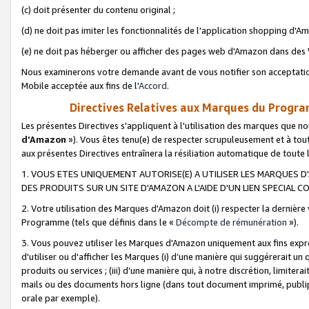
(c) doit présenter du contenu original ;
(d) ne doit pas imiter les fonctionnalités de l'application shopping d'Am
(e) ne doit pas héberger ou afficher des pages web d'Amazon dans de
Nous examinerons votre demande avant de vous notifier son acceptatio
Mobile acceptée aux fins de l'
Accord
.
Directives Relatives aux Marques du Progra
Les présentes Directives s'appliquent à l'utilisation des marques que
d'Amazon
»). Vous êtes tenu(e) de respecter scrupuleusement et à tou
aux présentes Directives entraînera la résiliation automatique de toute
1. VOUS ETES UNIQUEMENT AUTORISE(E) A UTILISER LES MARQUES D'
DES PRODUITS SUR UN SITE D'AMAZON A L'AIDE D'UN LIEN SPECIAL 
2. Votre utilisation des Marques d'Amazon doit (i) respecter la dernière
Programme (tels que définis dans le «
Décompte de rémunération
»).
3. Vous pouvez utiliser les Marques d'Amazon uniquement aux fins expr
d'utiliser ou d'afficher les Marques (i) d’une manière qui suggérerait un
produits ou services ; (iii) d’une manière qui, à notre discrétion, limit
mails ou des documents hors ligne (dans tout document imprimé, publip
orale par exemple).