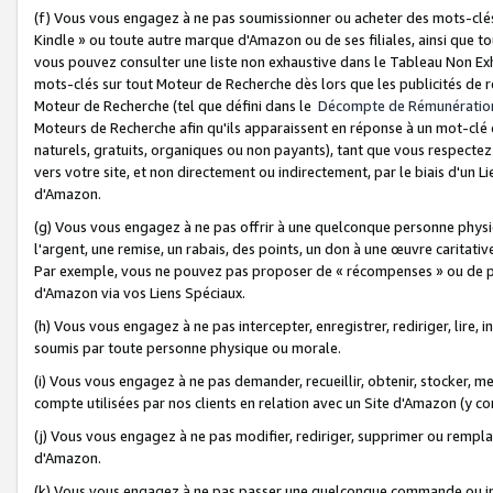
(f) Vous vous engagez à ne pas soumissionner ou acheter des mots-clés,
Kindle » ou toute autre marque d'Amazon ou de ses filiales, ainsi que t
vous pouvez consulter une liste non exhaustive dans le Tableau Non Ex
mots-clés sur tout Moteur de Recherche dès lors que les publicités de 
Moteur de Recherche (tel que défini dans le
Décompte de Rémunératio
Moteurs de Recherche afin qu'ils apparaissent en réponse à un mot-clé o
naturels, gratuits, organiques ou non payants), tant que vous respectez 
vers votre site, et non directement ou indirectement, par le biais d'un Li
d'Amazon.
(g) Vous vous engagez à ne pas offrir à une quelconque personne physi
l'argent, une remise, un rabais, des points, un don à une œuvre caritativ
Par exemple, vous ne pouvez pas proposer de « récompenses » ou de p
d'Amazon via vos Liens Spéciaux.
(h) Vous vous engagez à ne pas intercepter, enregistrer, rediriger, lire
soumis par toute personne physique ou morale.
(i) Vous vous engagez à ne pas demander, recueillir, obtenir, stocker, 
compte utilisées par nos clients en relation avec un Site d'Amazon (y c
(j) Vous vous engagez à ne pas modifier, rediriger, supprimer ou rempla
d'Amazon.
(k) Vous vous engagez à ne pas passer une quelconque commande ou init