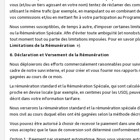
vous (et/ou un tiers agissant en votre nom) tentez de réclamer des c
utilisant le même trafic (par exemple, en manipulant ou en combinant 
vos commissions et/ou en mettant fin à votre participation au Progra
Nous sommes susceptibles, de temps à autre, d'imposer certaines limit
ou la Rémunération Spéciale. Afin d'éviter toute ambiguïté (et nonobst
tout moment tout ou partie des limitations imposées. Pour en savoir plus
Limitations de la Rémunération
»).
6. Déclaration et Versement de la Rémunération
Nous déploierons des efforts commercialement raisonnables pour suivr
cadre de notre suivi interne, et pour créer et vous fournir nos rapport
gagnées au cours de ce mois.
La rémunération standard et la Rémunération Spéciale, qui sont calcul
proche en devise locale (par exemple, en centimes pour les USD), peuve
décrit dans votre information tarifaire.
Nous verserons la rémunération standard et la rémunération spéciale da
mois civil au cours duquel elles ont été gagnées selon la méthode décr
Vous pouvez être autorisé à choisir de recevoir le paiement dans une dev
vous acceptez que le taux de conversion soit déterminé conformément
Option 1 : Paiement par virement automatique.
Nous vous virerons aut