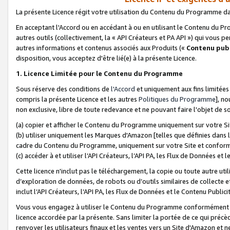
La présente Licence régit votre utilisation du Contenu du Programme d
En acceptant l'Accord ou en accédant à ou en utilisant le Contenu du P
autres outils (collectivement, la «
API Créateurs et PA API
») qui vous pe
autres informations et contenus associés aux Produits («
Contenu publ
disposition, vous acceptez d'être lié(e) à la présente Licence.
1. Licence Limitée pour le Contenu du Programme
Sous réserve des conditions de
l'Accord
et uniquement aux fins limitées
compris la présente Licence et les autres
Politiques du Programme
], n
non exclusive, libre de toute redevance et ne pouvant faire l'objet de so
(a) copier et afficher le Contenu du Programme uniquement sur votre Si
(b) utiliser uniquement les Marques d'Amazon [telles que définies dans 
cadre du Contenu du Programme, uniquement sur votre Site et confo
(c) accéder à et utiliser l’API Créateurs, l’API PA, les Flux de Données e
Cette licence n'inclut pas le téléchargement, la copie ou toute autre util
d’exploration de données, de robots ou d’outils similaires de collecte
inclut l’API Créateurs, l’API PA, les Flux de Données et le Contenu Publici
Vous vous engagez à utiliser le Contenu du Programme conformément a
licence accordée par la présente. Sans limiter la portée de ce qui pré
renvoyer les utilisateurs finaux et les ventes vers un Site d'Amazon et