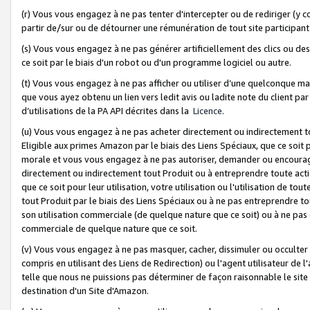
(r) Vous vous engagez à ne pas tenter d'intercepter ou de rediriger (y comp
partir de/sur ou de détourner une rémunération de tout site participa
(s) Vous vous engagez à ne pas générer artificiellement des clics ou de
ce soit par le biais d'un robot ou d'un programme logiciel ou autre.
(t) Vous vous engagez à ne pas afficher ou utiliser d’une quelconque man
que vous ayez obtenu un lien vers ledit avis ou ladite note du client par
d’utilisations de la PA API décrites dans la
Licence
.
(u) Vous vous engagez à ne pas acheter directement ou indirectement t
Eligible aux primes Amazon par le biais des Liens Spéciaux, que ce soit 
morale et vous vous engagez à ne pas autoriser, demander ou encourager
directement ou indirectement tout Produit ou à entreprendre toute acti
que ce soit pour leur utilisation, votre utilisation ou l'utilisation de
tout Produit par le biais des Liens Spéciaux ou à ne pas entreprendre t
son utilisation commerciale (de quelque nature que ce soit) ou à ne pas o
commerciale de quelque nature que ce soit.
(v) Vous vous engagez à ne pas masquer, cacher, dissimuler ou occulter 
compris en utilisant des Liens de Redirection) ou l'agent utilisateur de 
telle que nous ne puissions pas déterminer de façon raisonnable le site ou
destination d'un Site d'Amazon.