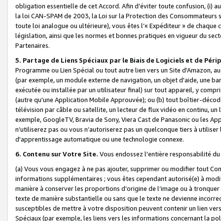
obligation essentielle de cet Accord. Afin d’éviter toute confusion, (i) a
la loi CAN-SPAM de 2003, la Loi sur la Protection des Consommateurs s
toute loi analogue ou ultérieure), vous êtes l’« Expéditeur » de chaque 
législation, ainsi que les normes et bonnes pratiques en vigueur du s
Partenaires.
5. Partage de Liens Spéciaux par le Biais de Logiciels et de Pér
Programme ou Lien Spécial ou tout autre lien vers un Site d'Amazon, au su
(par exemple, un module externe de navigation, un objet d'aide, une ba
exécutée ou installée par un utilisateur final) sur tout appareil, y comp
(autre qu'une Application Mobile Approuvée); ou (b) tout boîtier-décod
télévision par câble ou satellite, un lecteur de flux vidéo en continu, un
exemple, GoogleTV, Bravia de Sony, Viera Cast de Panasonic ou les Appli
n’utiliserez pas ou vous n’autoriserez pas un quelconque tiers à utili
d'apprentissage automatique ou une technologie connexe.
6. Contenu sur Votre Site.
Vous endossez l'entière responsabilité du
(a) Vous vous engagez à ne pas ajouter, supprimer ou modifier tout Co
informations supplémentaires ; vous êtes cependant autorisé(e) à modi
manière à conserver les proportions d’origine de l’image ou à tronquer
texte de manière substantielle ou sans que le texte ne devienne incorr
susceptibles de mettre à votre disposition peuvent contenir un lien ver
Spéciaux (par exemple, les liens vers les informations concernant la poli