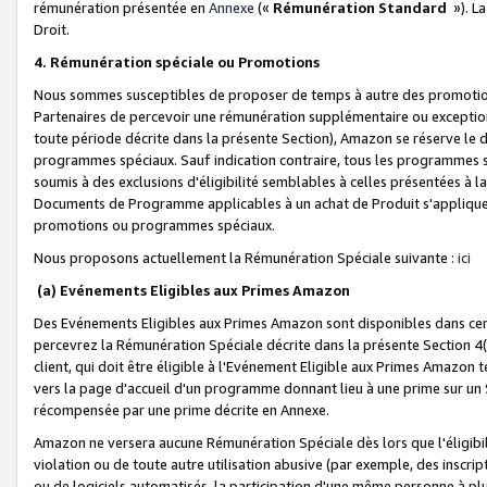
rémunération présentée en
Annexe
(«
Rémunération Standard
»). L
Droit.
4. Rémunération spéciale ou Promotions
Nous sommes susceptibles de proposer de temps à autre des promotion
Partenaires de percevoir une rémunération supplémentaire ou exceptio
toute période décrite dans la présente Section), Amazon se réserve le
programmes spéciaux. Sauf indication contraire, tous les programmes s
soumis à des exclusions d'éligibilité semblables à celles présentées à 
Documents de Programme applicables à un achat de Produit s'appliquera
promotions ou programmes spéciaux.
Nous proposons actuellement la Rémunération Spéciale suivante :
ici
(a) Evénements Eligibles aux Primes Amazon
Des Evénements Eligibles aux Primes Amazon sont disponibles dans cer
percevrez la Rémunération Spéciale décrite dans la présente Section 4(
client, qui doit être éligible à l'Evénement Eligible aux Primes Amazon te
vers la page d'accueil d'un programme donnant lieu à une prime sur un Si
récompensée par une prime décrite en Annexe.
Amazon ne versera aucune Rémunération Spéciale dès lors que l'éligibi
violation ou de toute autre utilisation abusive (par exemple, des inscrip
ou de logiciels automatisés, la participation d'une même personne à p