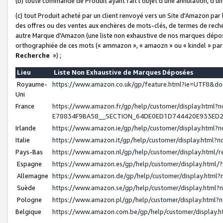
(b) toute commande de Produit ayant fait l'objet d'une annulation, d'u
(c) tout Produit acheté par un client renvoyé vers un Site d'Amazon par
des offres ou des ventes aux enchères de mots-clés, de termes de reche
autre Marque d'Amazon (une liste non exhaustive de nos marques déposée
orthographiée de ces mots (« ammazon », « amaozn » ou « kindel » par
Recherche
») ;
Lieu
Liste Non Exhaustive de Marques Déposées
Royaume-
https://www.amazon.co.uk/gp/feature.html?ie=UTF8&
Uni
France
https://www.amazon.fr/gp/help/customer/display.ht
E78834F9BA58__SECTION_64DE0ED1D744420E933ED
Irlande
https://www.amazon.ie/gp/help/customer/display.htm
Italie
https://www.amazon.it/gp/help/customer/display.html
Pays-Bas
https://www.amazon.nl/gp/help/customer/display.html
Espagne
https://www.amazon.es/gp/help/customer/display.html
Allemagne
https://www.amazon.de/gp/help/customer/display.htm
Suède
https://www.amazon.se/gp/help/customer/display.htm
Pologne
https://www.amazon.pl/gp/help/customer/display.html
Belgique
https://www.amazon.com.be/gp/help/customer/displa