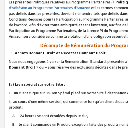
Les présentes Politiques relatives au Programme Partenaires («
Politi
d’Adhésion au Programme Partenaires d'Amazon
et les termes commenç
pas définis dans les présentes, devront s'entendre tels que définis dans 
Conditions Requises pour la Participation au Programme Partenaires, ai
de l'Accord. Afin d’éviter toute ambiguïté et sans limitation, aux fins de
Participation au Programme Partenaires, de la Licence PI du Programme 
Amazon sera considérée comme la violation d’une obligation essentielle
Décompte de Rémunération du Program
1. Achats Donnant Droit et Recettes Donnant Droit
Nous nous engageons à verser la Rémunération Standard, présentée à l
Donnant Droit
» qui – sous réserve des exclusions décrites dans le p
(a) Lien spécial sur votre Site :
i. un client clique sur un Lien Spécial placé sur votre Site à destination
ii. au cours d'une même session, qui commence lorsqu'un client clique s
produit :
A. 24 heures se sont écoulées depuis le clic,
B. le client commande un Produit, exception faite des produits numéri