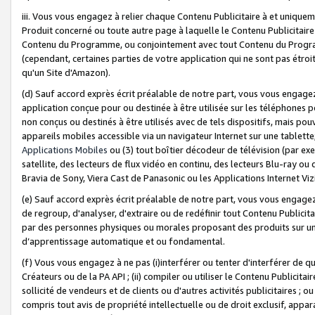
iii. Vous vous engagez à relier chaque Contenu Publicitaire à et uniqu
Produit concerné ou toute autre page à laquelle le Contenu Publicitaire
Contenu du Programme, ou conjointement avec tout Contenu du Programm
(cependant, certaines parties de votre application qui ne sont pas étroi
qu'un Site d'Amazon).
(d) Sauf accord exprès écrit préalable de notre part, vous vous engagez à
application conçue pour ou destinée à être utilisée sur les téléphones p
non conçus ou destinés à être utilisés avec de tels dispositifs, mais pouv
appareils mobiles accessible via un navigateur Internet sur une tablett
Applications Mobiles
ou (3) tout boîtier décodeur de télévision (par ex
satellite, des lecteurs de flux vidéo en continu, des lecteurs Blu-ray o
Bravia de Sony, Viera Cast de Panasonic ou les Applications Internet Viz
(e) Sauf accord exprès écrit préalable de notre part, vous vous engagez 
de regroup, d'analyser, d'extraire ou de redéfinir tout Contenu Publicitai
par des personnes physiques ou morales proposant des produits sur un
d’apprentissage automatique et ou fondamental.
(f) Vous vous engagez à ne pas (i)interférer ou tenter d'interférer de 
Créateurs ou de la PA API ; (ii) compiler ou utiliser le Contenu Publicita
sollicité de vendeurs et de clients ou d'autres activités publicitaires ; ou (
compris tout avis de propriété intellectuelle ou de droit exclusif, appar