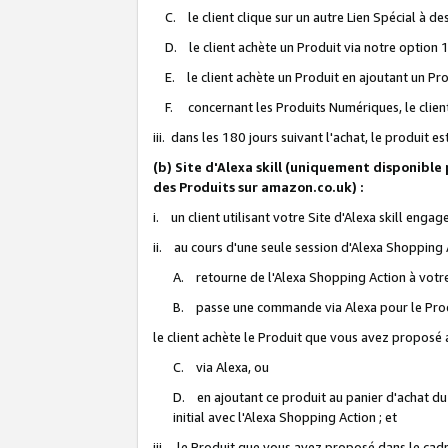
C. le client clique sur un autre Lien Spécial à de
D. le client achète un Produit via notre option 1-
E. le client achète un Produit en ajoutant un Produ
F. concernant les Produits Numériques, le client 
iii. dans les 180 jours suivant l'achat, le produit e
(b) Site d'Alexa skill (uniquement disponible
des Produits sur amazon.co.uk) :
i. un client utilisant votre Site d'Alexa skill enga
ii. au cours d'une seule session d'Alexa Shopping 
A. retourne de l'Alexa Shopping Action à votre
B. passe une commande via Alexa pour le Prod
le client achète le Produit que vous avez proposé a
C. via Alexa, ou
D. en ajoutant ce produit au panier d'achat du
initial avec l'Alexa Shopping Action ; et
iii. le Produit que vous avez proposé dans le cadre