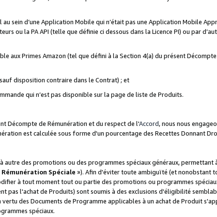
ial au sein d’une Application Mobile qui n’était pas une Application Mobile Ap
eurs ou la PA API (telle que définie ci dessous dans la Licence PI) ou par d’au
igible aux Primes Amazon (tel que défini à la Section 4(a) du présent Décomp
auf disposition contraire dans le Contrat) ; et
ommande qui n’est pas disponible sur la page de liste de Produits.
sent Décompte de Rémunération et du respect de l'
Accord
, nous nous engageo
nération est calculée sous forme d'un pourcentage des Recettes Donnant Dro
 autre des promotions ou des programmes spéciaux généraux, permettant à t
«
Rémunération Spéciale
»). Afin d'éviter toute ambiguïté (et nonobstant t
difier à tout moment tout ou partie des promotions ou programmes spéciaux.
 pas l'achat de Produits) sont soumis à des exclusions d'éligibilité semblabl
n vertu des Documents de Programme applicables à un achat de Produit s'app
rogrammes spéciaux.