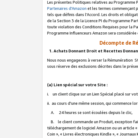
Les présentes Politiques relatives au Programme P
Partenaires d'Amazon
et les termes commençant pa
tels que définis dans l'Accord. Les droits et oblig
de la Section 3 de la Licence PI du Programme Parte
toute violation des Conditions Requises pour la Pa
Programme Influenceurs Amazon sera considérée co
Décompte de Ré
1. Achats Donnant Droit et Recettes Donnan
Nous nous engageons à verser la Rémunération Sta
sous réserve des exclusions décrites dans le prés
(a) Lien spécial sur votre Site :
i. un client clique sur un Lien Spécial placé sur vo
ii. au cours d'une même session, qui commence lorsq
A. 24 heures se sont écoulées depuis le clic,
B. le client commande un Produit, exception faite
téléchargement de logiciel Amazon ou un article «
Coin », « Livres électroniques Kindle », « Journaux