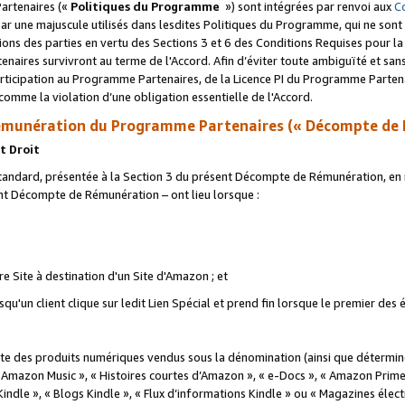
artenaires («
Politiques du Programme
») sont intégrées par renvoi aux
C
r une majuscule utilisés dans lesdites Politiques du Programme, qui ne sont 
ations des parties en vertu des Sections 3 et 6 des Conditions Requises pour l
naires survivront au terme de l'Accord. Afin d’éviter toute ambiguïté et sans l
rticipation au Programme Partenaires, de la Licence PI du Programme Partenai
mme la violation d’une obligation essentielle de l'Accord.
munération du Programme Partenaires (« Décompte de 
t Droit
ndard, présentée à la Section 3 du présent Décompte de Rémunération, en r
ent Décompte de Rémunération – ont lieu lorsque :
tre Site à destination d'un Site d'Amazon ; et
u'un client clique sur ledit Lien Spécial et prend fin lorsque le premier des
 des produits numériques vendus sous la dénomination (ainsi que déterminé 
 Amazon Music », « Histoires courtes d’Amazon », « e-Docs », « Amazon Prim
 Kindle », « Blogs Kindle », « Flux d’informations Kindle » ou « Magazines éle