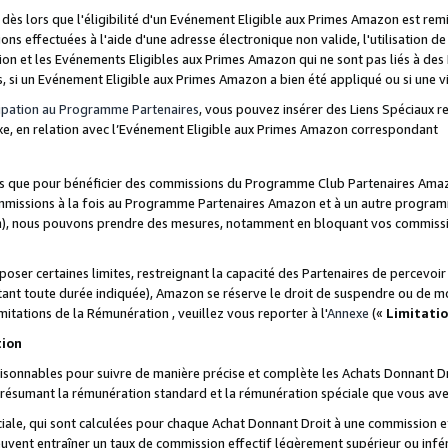
s lors que l'éligibilité d'un Evénement Eligible aux Primes Amazon est remis
ions effectuées à l'aide d'une adresse électronique non valide, l'utilisation d
on et les Evénements Eligibles aux Primes Amazon qui ne sont pas liés à des 
s, si un Evénement Eligible aux Primes Amazon a bien été appliqué ou si une vio
cipation au Programme Partenaires
, vous pouvez insérer des Liens Spéciaux 
xe, en relation avec l’Evénement Eligible aux Primes Amazon correspondant
sées que pour bénéficier des commissions du Programme Club Partenaires Amaz
mmissions à la fois au Programme Partenaires Amazon et à un autre programme
on), nous pouvons prendre des mesures, notamment en bloquant vos commission
oser certaines limites, restreignant la capacité des Partenaires de percevo
stant toute durée indiquée), Amazon se réserve le droit de suspendre ou de m
mitations de la Rémunération , veuillez vous reporter à l'
Annexe
(«
Limitati
tion
sonnables pour suivre de manière précise et complète les Achats Donnant Dro
ts résumant la rémunération standard et la rémunération spéciale que vous av
ale, qui sont calculées pour chaque Achat Donnant Droit à une commission e
uvent entraîner un taux de commission effectif légèrement supérieur ou infér