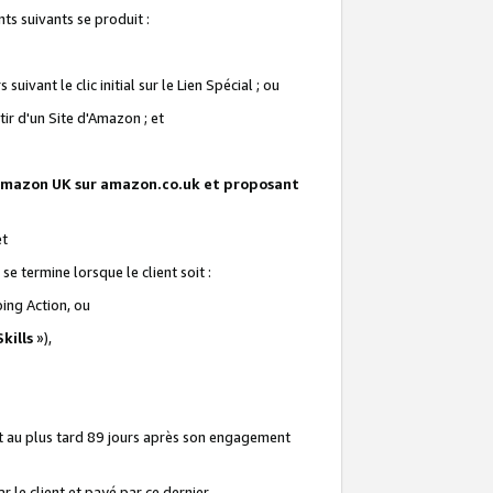
ts suivants se produit :
vant le clic initial sur le Lien Spécial ; ou
ir d'un Site d'Amazon ; et
te Amazon UK sur amazon.co.uk et proposant
et
e termine lorsque le client soit :
ping Action, ou
kills
»),
it au plus tard 89 jours après son engagement
 le client et payé par ce dernier.