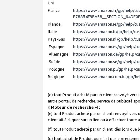
Uni
France
https://www.amazon.fr/gp/help/c
E78834F9BA58__SECTION_64DE0
Irlande
https://www.amazon.ie/gp/help/c
Italie
https://www.amazon.it/gp/help/cu
Pays-Bas
https://www.amazon.nl/gp/help/c
Espagne
https://www.amazon.es/gp/help/c
Allemagne
https://www.amazon.de/gp/help/c
Suède
https://www.amazon.se/gp/help/c
Pologne
https://www.amazon.pl/gp/help/c
Belgique
https://www.amazon.com.be/gp/h
(d) tout Produit acheté par un client renvoyé vers
autre portail de recherche, service de publicité sp
«
Moteur de recherche
») ;
(e) tout Produit acheté par un client renvoyé vers 
client ait à cliquer sur un lien ou à effectuer toute 
(f) tout Produit acheté par un client, dès lors que
(g) tout achat de Produit qui n’est pas correctemen