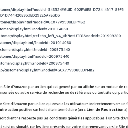
ustomer/display.html?nodeId=548524#GUID-602FA6E8-D724-4317-89F6-
ED1D744420E933ED292E5A7B3D3
ustomer/display.html?nodeId=GCX77V9988LUPMB2
stomer/display.html?nodeId=201014060
ustomer/display.html/ref=hp_left_v4_sib?ie=UTF8&nodeId=201909280
ustomer/display.html/?nodeId=201014060
ustomer/display.html?nodeId=200975440
ustomer/display.html?nodeId=200975440
ustomer/display.html?nodeId=200975440
elp/customer/display.html?nodeId=GCX77V9988LUPMB2
 un Site d'Amazon par un lien qui est généré par ou affiché sur un moteur de 
onsorisée ou autre service de recherche ou de référence ou tout site qui part
un Site d'Amazon par un lien qui envoie les utilisateurs indirectement vers un 
autre action positive sur ledit site intermédiaire (un «
Lien de Redirection
»)
 ledit client ne respecte pas les conditions générales applicables à un Site d'
t suivi ou signalé, car les liens présents sur votre site renvoyant vers le Si