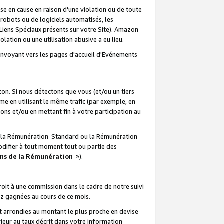
e en cause en raison d'une violation ou de toute
e robots ou de logiciels automatisés, les
Liens Spéciaux présents sur votre Site). Amazon
lation ou une utilisation abusive a eu lieu.
renvoyant vers les pages d'accueil d'Evénements
on. Si nous détectons que vous (et/ou un tiers
 en utilisant le même trafic (par exemple, en
s et/ou en mettant fin à votre participation au
ir la Rémunération Standard ou la Rémunération
odifier à tout moment tout ou partie des
ons de la Rémunération
»).
it à une commission dans le cadre de notre suivi
ez gagnées au cours de ce mois.
t arrondies au montant le plus proche en devise
ieur au taux décrit dans votre information