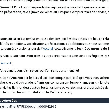
 Donnant Droit
» correspondantes équivalent au montant que nous recevons
 de préparation, taxes (taxes de vente ou TVA par exemple), frais de service, c
s Donnant Droit est remise en cause dès lors que lesdits achats ont lieu en r
lités, conditions, spécifications, déclarations et politiques que nous somme
a dernière version à jour de l'
Accord
(collectivement, les «
Documents du
 des Achats Donnant Droit dans d'autres circonstances, ne sont pas éligibles e
e
Accord
;
d'une annulation, d'un retour ou d'un remboursement ; et
 un Site d'Amazon par le biais d'une quelconque publicité que vous avez acheté
cherche ou d'autres identifiants qui comprennent le mot « amazon », « kindl
 via les liens ci-dessous) ou toute variante ou version mal orthographiée d
t de mots clés sur un Moteur de Recherche
») ;
es Déposées
ture.html?ie=UTF8&docId=1000642963