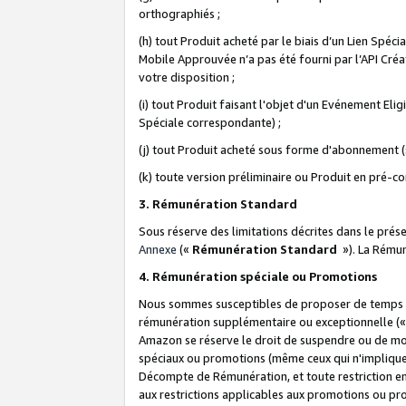
orthographiés ;
(h) tout Produit acheté par le biais d’un Lien Spéc
Mobile Approuvée n’a pas été fourni par l’API Créat
votre disposition ;
(i) tout Produit faisant l'objet d'un Evénement El
Spéciale correspondante) ;
(j) tout Produit acheté sous forme d'abonnement (s
(k) toute version préliminaire ou Produit en pré-c
3. Rémunération Standard
Sous réserve des limitations décrites dans le pré
Annexe
(«
Rémunération Standard
»). La Rému
4. Rémunération spéciale ou Promotions
Nous sommes susceptibles de proposer de temps à
rémunération supplémentaire ou exceptionnelle (
Amazon se réserve le droit de suspendre ou de mo
spéciaux ou promotions (même ceux qui n'impliquent
Décompte de Rémunération, et toute restriction e
aux restrictions applicables aux promotions ou p