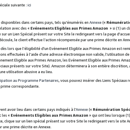
ciale suivante :
ici
disponibles dans certains pays, tels qu'énumérés en
Annexe
(«
Rémunérati
relation avec des «
Evénements Eligibles aux Primes Amazon
» si (1) un c
 sur un Lien Spécial présent sur votre Site le redirigeant vers la page d'acc
 découle, le client effectue l'action récompensée par une prime décrite en Ann
s lors que l'éligibilité d'un Evénement Eligible aux Primes Amazon est remis
ions effectuées à l'aide d'une adresse électronique non valide, l'utilisation d
nement Eligible aux Primes Amazon, les Evénement Eligible aux Primes Amazo
ciaux présents sur votre Site). Amazon déterminera à son entière discrétion, 
ne utilisation abusive a eu lieu.
cipation au Programme Partenaires
, vous pouvez insérer des Liens Spéciaux r
la prime correspondante.
t avoir lieu dans certains pays indiqués à l'
Annexe
(«
Rémunération Spéc
c les «
Evénements Eligibles aux Primes Amazon
» qui ont lieu lorsque (1)
 clique sur un lien spécial présent sur votre Site le redirigeant vers le site 
ar une prime décrite en Annexe.