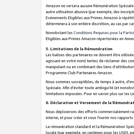
Amazon ne versera aucune Rémunération Spéciale dè
autre utilisation abusive (par exemple, des inscript
Evénements Eligibles aux Primes Amazon à répétiti
déterminera à son entière discrétion, au cas par ca
Nonobstant les
Conditions Requises pour la Parti
Eligibles aux Primes Amazon répertoriées en Anne
5. Limitations de la Rémunération
Les balises des partenaires ne doivent être utili
agissant en votre nom) tentez de réclamer des co
manipulant ou en combinant des liens d'attributi
Programme Club Partenaires Amazon.
Nous sommes susceptibles, de temps à autre, d'imp
Spéciale. Afin d'éviter toute ambiguïté (et nonob
limitations imposées. Pour en savoir plus sur les Li
6. Déclaration et Versement de la Rémunéra
Nous déploierons des efforts commercialement rai
interne, et pour créer et vous fournir nos rappor
La rémunération standard et la Rémunération Spéci
locale (par exemple, en centimes pour les USD), pe