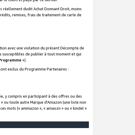
 réellement dudit Achat Donnant Droit, moins
rédits, remises, frais de traitement de carte de
elation avec une violation du présent Décompte de
s susceptibles de publier à tout moment et qui
 Programme
»).
t sont exclus du Programme Partenaires :
e, y compris en participant à des offres ou des
e » ou toute autre Marque d'Amazon (une liste non
e ces mots (« ammazon », « amaozn » ou « kindel »