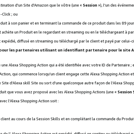
stination d'un Site d'Amazon que le vôtre (une «
Session
»), l'un des événemen
Click ; ou
it à son panier et en terminant la commande de ce produit dans les 89 jours sui
achète un Produit en le regardant en streaming ou en le téléchargeant à part
st expédié, diffusé en streaming ou téléchargé par le client et payé par celui-ci
 pour les partenaires utilisant un identifiant partenaire pour le si
ge une Alexa Shopping Action qui a été identifiée avec votre ID de Partenaire ; 
Action, qui commence lorsqu'un client engage cette Alexa Shopping Action et s
 Site d'Alexa skill Site ou sort d'une quelconque autre façon de l'Alexa Shop
uit que vous avez proposé avec les Alexa Shopping Actions (une «
Session S
vec l'Alexa Shopping Action soit :
 client au cours de la Session Skills et en complétant la commande du Produ
 de l' Alexa Shopping Action est expédié, diffusé en continu ou téléchargé par