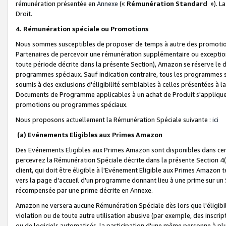
rémunération présentée en
Annexe
(«
Rémunération Standard
»). L
Droit.
4. Rémunération spéciale ou Promotions
Nous sommes susceptibles de proposer de temps à autre des promotion
Partenaires de percevoir une rémunération supplémentaire ou exceptio
toute période décrite dans la présente Section), Amazon se réserve le
programmes spéciaux. Sauf indication contraire, tous les programmes s
soumis à des exclusions d'éligibilité semblables à celles présentées à 
Documents de Programme applicables à un achat de Produit s'appliquera
promotions ou programmes spéciaux.
Nous proposons actuellement la Rémunération Spéciale suivante :
ici
(a) Evénements Eligibles aux Primes Amazon
Des Evénements Eligibles aux Primes Amazon sont disponibles dans cer
percevrez la Rémunération Spéciale décrite dans la présente Section 4(
client, qui doit être éligible à l'Evénement Eligible aux Primes Amazon te
vers la page d'accueil d'un programme donnant lieu à une prime sur un Si
récompensée par une prime décrite en Annexe.
Amazon ne versera aucune Rémunération Spéciale dès lors que l'éligibi
violation ou de toute autre utilisation abusive (par exemple, des inscrip
ou de logiciels automatisés, la participation d'une même personne à p