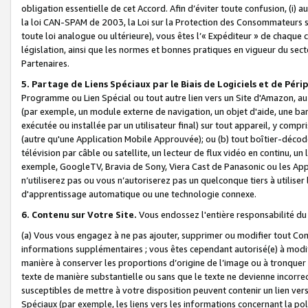
obligation essentielle de cet Accord. Afin d’éviter toute confusion, (i) a
la loi CAN-SPAM de 2003, la Loi sur la Protection des Consommateurs s
toute loi analogue ou ultérieure), vous êtes l’« Expéditeur » de chaque 
législation, ainsi que les normes et bonnes pratiques en vigueur du s
Partenaires.
5. Partage de Liens Spéciaux par le Biais de Logiciels et de Pér
Programme ou Lien Spécial ou tout autre lien vers un Site d'Amazon, au su
(par exemple, un module externe de navigation, un objet d'aide, une ba
exécutée ou installée par un utilisateur final) sur tout appareil, y comp
(autre qu'une Application Mobile Approuvée); ou (b) tout boîtier-décod
télévision par câble ou satellite, un lecteur de flux vidéo en continu, un
exemple, GoogleTV, Bravia de Sony, Viera Cast de Panasonic ou les Appli
n’utiliserez pas ou vous n’autoriserez pas un quelconque tiers à utili
d'apprentissage automatique ou une technologie connexe.
6. Contenu sur Votre Site.
Vous endossez l'entière responsabilité du
(a) Vous vous engagez à ne pas ajouter, supprimer ou modifier tout Co
informations supplémentaires ; vous êtes cependant autorisé(e) à modi
manière à conserver les proportions d’origine de l’image ou à tronquer
texte de manière substantielle ou sans que le texte ne devienne incorr
susceptibles de mettre à votre disposition peuvent contenir un lien ver
Spéciaux (par exemple, les liens vers les informations concernant la poli