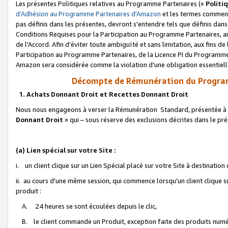
Les présentes Politiques relatives au Programme Partenaires («
Politi
d’Adhésion au Programme Partenaires d'Amazon
et les termes commenç
pas définis dans les présentes, devront s'entendre tels que définis dans 
Conditions Requises pour la Participation au Programme Partenaires, ai
de l'Accord. Afin d’éviter toute ambiguïté et sans limitation, aux fins de
Participation au Programme Partenaires, de la Licence PI du Programme 
Amazon sera considérée comme la violation d’une obligation essentielle
Décompte de Rémunération du Program
1. Achats Donnant Droit et Recettes Donnant Droit
Nous nous engageons à verser la Rémunération Standard, présentée à l
Donnant Droit
» qui – sous réserve des exclusions décrites dans le p
(a) Lien spécial sur votre Site :
i. un client clique sur un Lien Spécial placé sur votre Site à destination
ii. au cours d'une même session, qui commence lorsqu'un client clique s
produit :
A. 24 heures se sont écoulées depuis le clic,
B. le client commande un Produit, exception faite des produits numéri