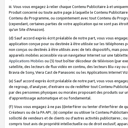
iii. Vous vous engagez à relier chaque Contenu Publicitaire à et uniqu
Produit concerné ou toute autre page à laquelle le Contenu Publicitaire
Contenu du Programme, ou conjointement avec tout Contenu du Programm
(cependant, certaines parties de votre application qui ne sont pas étroi
qu'un Site d'Amazon).
(d) Sauf accord exprès écrit préalable de notre part, vous vous engagez à
application conçue pour ou destinée à être utilisée sur les téléphones p
non conçus ou destinés à être utilisés avec de tels dispositifs, mais pouv
appareils mobiles accessible via un navigateur Internet sur une tablett
Applications Mobiles
ou (3) tout boîtier décodeur de télévision (par ex
satellite, des lecteurs de flux vidéo en continu, des lecteurs Blu-ray o
Bravia de Sony, Viera Cast de Panasonic ou les Applications Internet Viz
(e) Sauf accord exprès écrit préalable de notre part, vous vous engagez 
de regroup, d'analyser, d'extraire ou de redéfinir tout Contenu Publicitai
par des personnes physiques ou morales proposant des produits sur un
d’apprentissage automatique et ou fondamental.
(f) Vous vous engagez à ne pas (i)interférer ou tenter d'interférer de 
Créateurs ou de la PA API ; (ii) compiler ou utiliser le Contenu Publicita
sollicité de vendeurs et de clients ou d'autres activités publicitaires ; ou (
compris tout avis de propriété intellectuelle ou de droit exclusif, appar