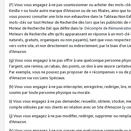
(f) Vous vous engagez à ne pas soumissionner ou acheter des mots-clés,
Kindle » ou toute autre marque d'Amazon ou de ses filiales, ainsi que t
vous pouvez consulter une liste non exhaustive dans le Tableau Non Ex
mots-clés sur tout Moteur de Recherche dès lors que les publicités de 
Moteur de Recherche (tel que défini dans le
Décompte de Rémunératio
Moteurs de Recherche afin qu'ils apparaissent en réponse à un mot-clé o
naturels, gratuits, organiques ou non payants), tant que vous respectez 
vers votre site, et non directement ou indirectement, par le biais d'un Li
d'Amazon.
(g) Vous vous engagez à ne pas offrir à une quelconque personne physi
l'argent, une remise, un rabais, des points, un don à une œuvre caritativ
Par exemple, vous ne pouvez pas proposer de « récompenses » ou de p
d'Amazon via vos Liens Spéciaux.
(h) Vous vous engagez à ne pas intercepter, enregistrer, rediriger, lire
soumis par toute personne physique ou morale.
(i) Vous vous engagez à ne pas demander, recueillir, obtenir, stocker, 
compte utilisées par nos clients en relation avec un Site d'Amazon (y c
(j) Vous vous engagez à ne pas modifier, rediriger, supprimer ou rempla
d'Amazon.
(k) Vous vous engagez à ne pas passer une quelconque commande ou init