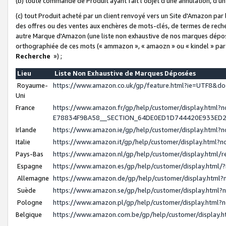
(b) toute commande de Produit ayant fait l'objet d'une annulation, d'u
(c) tout Produit acheté par un client renvoyé vers un Site d'Amazon par
des offres ou des ventes aux enchères de mots-clés, de termes de reche
autre Marque d'Amazon (une liste non exhaustive de nos marques déposée
orthographiée de ces mots (« ammazon », « amaozn » ou « kindel » par
Recherche
») ;
Lieu
Liste Non Exhaustive de Marques Déposées
Royaume-
https://www.amazon.co.uk/gp/feature.html?ie=UTF8&
Uni
France
https://www.amazon.fr/gp/help/customer/display.ht
E78834F9BA58__SECTION_64DE0ED1D744420E933ED
Irlande
https://www.amazon.ie/gp/help/customer/display.htm
Italie
https://www.amazon.it/gp/help/customer/display.html
Pays-Bas
https://www.amazon.nl/gp/help/customer/display.html
Espagne
https://www.amazon.es/gp/help/customer/display.html
Allemagne
https://www.amazon.de/gp/help/customer/display.htm
Suède
https://www.amazon.se/gp/help/customer/display.htm
Pologne
https://www.amazon.pl/gp/help/customer/display.html
Belgique
https://www.amazon.com.be/gp/help/customer/displa