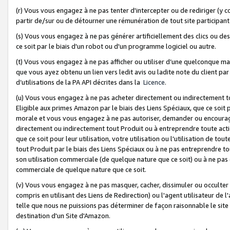
(r) Vous vous engagez à ne pas tenter d'intercepter ou de rediriger (y comp
partir de/sur ou de détourner une rémunération de tout site participa
(s) Vous vous engagez à ne pas générer artificiellement des clics ou de
ce soit par le biais d'un robot ou d'un programme logiciel ou autre.
(t) Vous vous engagez à ne pas afficher ou utiliser d’une quelconque man
que vous ayez obtenu un lien vers ledit avis ou ladite note du client par
d’utilisations de la PA API décrites dans la
Licence
.
(u) Vous vous engagez à ne pas acheter directement ou indirectement t
Eligible aux primes Amazon par le biais des Liens Spéciaux, que ce soit 
morale et vous vous engagez à ne pas autoriser, demander ou encourager
directement ou indirectement tout Produit ou à entreprendre toute acti
que ce soit pour leur utilisation, votre utilisation ou l'utilisation de
tout Produit par le biais des Liens Spéciaux ou à ne pas entreprendre t
son utilisation commerciale (de quelque nature que ce soit) ou à ne pas o
commerciale de quelque nature que ce soit.
(v) Vous vous engagez à ne pas masquer, cacher, dissimuler ou occulter 
compris en utilisant des Liens de Redirection) ou l'agent utilisateur de 
telle que nous ne puissions pas déterminer de façon raisonnable le site ou
destination d'un Site d'Amazon.