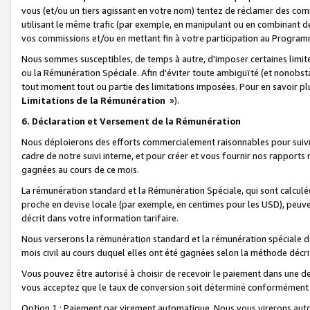
vous (et/ou un tiers agissant en votre nom) tentez de réclamer des c
utilisant le même trafic (par exemple, en manipulant ou en combinant 
vos commissions et/ou en mettant fin à votre participation au Progra
Nous sommes susceptibles, de temps à autre, d'imposer certaines limit
ou la Rémunération Spéciale. Afin d'éviter toute ambiguïté (et nonobst
tout moment tout ou partie des limitations imposées. Pour en savoir plus
Limitations de la Rémunération
»).
6. Déclaration et Versement de la Rémunération
Nous déploierons des efforts commercialement raisonnables pour suivr
cadre de notre suivi interne, et pour créer et vous fournir nos rapport
gagnées au cours de ce mois.
La rémunération standard et la Rémunération Spéciale, qui sont calcul
proche en devise locale (par exemple, en centimes pour les USD), peuve
décrit dans votre information tarifaire.
Nous verserons la rémunération standard et la rémunération spéciale da
mois civil au cours duquel elles ont été gagnées selon la méthode décr
Vous pouvez être autorisé à choisir de recevoir le paiement dans une dev
vous acceptez que le taux de conversion soit déterminé conformément
Option 1 : Paiement par virement automatique.
Nous vous virerons aut