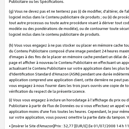
Publicitaire ou les Spécifications.
(g) Vous ne devez pas et ne tenterez pas (i) de modifier, d'altérer, de f
logiciel inclus dans le Contenu publicitaire de produits ; ou (ii) de proc
tout autre processus ou toute autre procédure visant à dériver tout c
modèle ou des pondérations de modèle), ou de contourner toute sécurité a
logiciel inclus dans le contenu publicitaire de produits.
(h) Vous vous engagez à ne pas stocker ou placer en mémoire cache tou
du Contenu Publicitaire composé d'une image pendant 24 heures maxim
d'images à des fins de le placer en mémoire cache pendant un délai de
page et afficher à nouveau le Contenu Publicitaire en effectuant un app
actualisant le Contenu Publicitaire sur votre application dans les plus 
d'Identification Standard d'Amazon (ASIN) pendant une durée indéterminé
application comprend une application client, cette dernière ne peut pa
vous engagez à nous fournir dans les trois jours ouvrés une copie de tou
vérification du respect de la présente Licence.
(i) Vous vous engagez à inclure un horodatage à l'affichage du prix ou 
Publicitaire à partir de Flux de Données ou si vous effectuez un appel ve
application moins d'une fois toutes les heures. Cependant, le jour même
sur votre application, vous pouvez omettre la partie date du tampon.
• [insérer le Site d'Amazon]Prix : 32,77 [EUR/£] (le 01/07/2008 14 h 11 