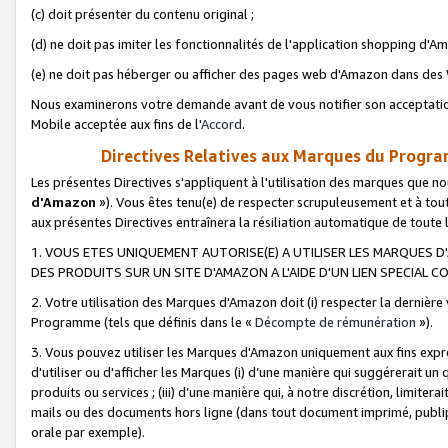
(c) doit présenter du contenu original ;
(d) ne doit pas imiter les fonctionnalités de l'application shopping d'Am
(e) ne doit pas héberger ou afficher des pages web d'Amazon dans de
Nous examinerons votre demande avant de vous notifier son acceptatio
Mobile acceptée aux fins de l'
Accord
.
Directives Relatives aux Marques du Progra
Les présentes Directives s'appliquent à l'utilisation des marques que
d'Amazon
»). Vous êtes tenu(e) de respecter scrupuleusement et à tou
aux présentes Directives entraînera la résiliation automatique de toute
1. VOUS ETES UNIQUEMENT AUTORISE(E) A UTILISER LES MARQUES D'
DES PRODUITS SUR UN SITE D'AMAZON A L'AIDE D'UN LIEN SPECIAL 
2. Votre utilisation des Marques d'Amazon doit (i) respecter la dernière
Programme (tels que définis dans le «
Décompte de rémunération
»).
3. Vous pouvez utiliser les Marques d'Amazon uniquement aux fins expr
d'utiliser ou d'afficher les Marques (i) d’une manière qui suggérerait un
produits ou services ; (iii) d’une manière qui, à notre discrétion, limit
mails ou des documents hors ligne (dans tout document imprimé, publip
orale par exemple).