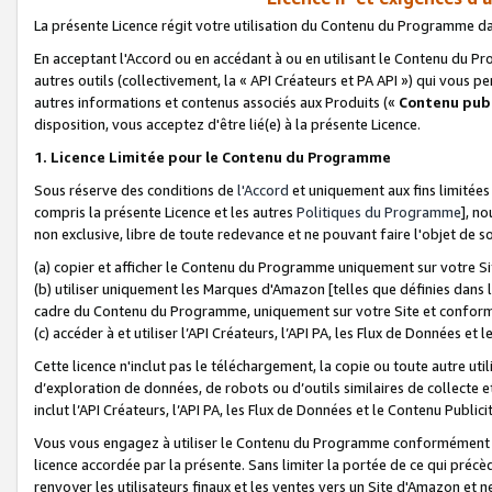
La présente Licence régit votre utilisation du Contenu du Programme d
En acceptant l'Accord ou en accédant à ou en utilisant le Contenu du P
autres outils (collectivement, la «
API Créateurs et PA API
») qui vous pe
autres informations et contenus associés aux Produits («
Contenu publ
disposition, vous acceptez d'être lié(e) à la présente Licence.
1. Licence Limitée pour le Contenu du Programme
Sous réserve des conditions de
l'Accord
et uniquement aux fins limitées
compris la présente Licence et les autres
Politiques du Programme
], n
non exclusive, libre de toute redevance et ne pouvant faire l'objet de so
(a) copier et afficher le Contenu du Programme uniquement sur votre Si
(b) utiliser uniquement les Marques d'Amazon [telles que définies dans 
cadre du Contenu du Programme, uniquement sur votre Site et confo
(c) accéder à et utiliser l’API Créateurs, l’API PA, les Flux de Données e
Cette licence n'inclut pas le téléchargement, la copie ou toute autre util
d’exploration de données, de robots ou d’outils similaires de collecte
inclut l’API Créateurs, l’API PA, les Flux de Données et le Contenu Publici
Vous vous engagez à utiliser le Contenu du Programme conformément a
licence accordée par la présente. Sans limiter la portée de ce qui pré
renvoyer les utilisateurs finaux et les ventes vers un Site d'Amazon et