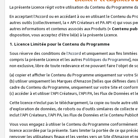
La présente Licence régit votre utilisation du Contenu du Programme d
En acceptant l'Accord ou en accédant à ou en utilisant le Contenu du P
autres outils (collectivement, la «
API Créateurs et PA API
») qui vous pe
autres informations et contenus associés aux Produits («
Contenu publ
disposition, vous acceptez d'être lié(e) à la présente Licence.
1. Licence Limitée pour le Contenu du Programme
Sous réserve des conditions de
l'Accord
et uniquement aux fins limitées
compris la présente Licence et les autres
Politiques du Programme
], n
non exclusive, libre de toute redevance et ne pouvant faire l'objet de so
(a) copier et afficher le Contenu du Programme uniquement sur votre Si
(b) utiliser uniquement les Marques d'Amazon [telles que définies dans 
cadre du Contenu du Programme, uniquement sur votre Site et confo
(c) accéder à et utiliser l’API Créateurs, l’API PA, les Flux de Données e
Cette licence n'inclut pas le téléchargement, la copie ou toute autre util
d’exploration de données, de robots ou d’outils similaires de collecte
inclut l’API Créateurs, l’API PA, les Flux de Données et le Contenu Publici
Vous vous engagez à utiliser le Contenu du Programme conformément a
licence accordée par la présente. Sans limiter la portée de ce qui pré
renvoyer les utilisateurs finaux et les ventes vers un Site d'Amazon et