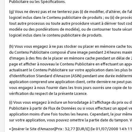
Publicitaire ou les Spécifications.
(g) Vous ne devez pas et ne tenterez pas (i) de modifier, d'altérer, de f
logiciel inclus dans le Contenu publicitaire de produits ; ou (ii) de proc
tout autre processus ou toute autre procédure visant à dériver tout c
modèle ou des pondérations de modèle), ou de contourner toute sécurité a
logiciel inclus dans le contenu publicitaire de produits.
(h) Vous vous engagez à ne pas stocker ou placer en mémoire cache tou
du Contenu Publicitaire composé d'une image pendant 24 heures maxim
d'images à des fins de le placer en mémoire cache pendant un délai de
page et afficher à nouveau le Contenu Publicitaire en effectuant un app
actualisant le Contenu Publicitaire sur votre application dans les plus 
d'Identification Standard d'Amazon (ASIN) pendant une durée indéterminé
application comprend une application client, cette dernière ne peut pa
vous engagez à nous fournir dans les trois jours ouvrés une copie de tou
vérification du respect de la présente Licence.
(i) Vous vous engagez à inclure un horodatage à l'affichage du prix ou 
Publicitaire à partir de Flux de Données ou si vous effectuez un appel ve
application moins d'une fois toutes les heures. Cependant, le jour même
sur votre application, vous pouvez omettre la partie date du tampon.
• [insérer le Site d'Amazon]Prix : 32,77 [EUR/£] (le 01/07/2008 14 h 11 