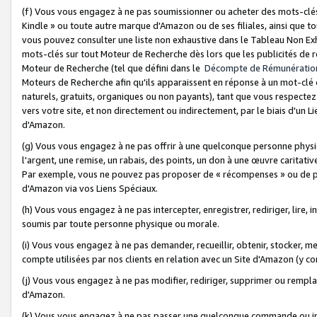
(f) Vous vous engagez à ne pas soumissionner ou acheter des mots-clés,
Kindle » ou toute autre marque d'Amazon ou de ses filiales, ainsi que t
vous pouvez consulter une liste non exhaustive dans le Tableau Non Ex
mots-clés sur tout Moteur de Recherche dès lors que les publicités de 
Moteur de Recherche (tel que défini dans le
Décompte de Rémunératio
Moteurs de Recherche afin qu'ils apparaissent en réponse à un mot-clé o
naturels, gratuits, organiques ou non payants), tant que vous respectez 
vers votre site, et non directement ou indirectement, par le biais d'un Li
d'Amazon.
(g) Vous vous engagez à ne pas offrir à une quelconque personne physi
l'argent, une remise, un rabais, des points, un don à une œuvre caritativ
Par exemple, vous ne pouvez pas proposer de « récompenses » ou de p
d'Amazon via vos Liens Spéciaux.
(h) Vous vous engagez à ne pas intercepter, enregistrer, rediriger, lire
soumis par toute personne physique ou morale.
(i) Vous vous engagez à ne pas demander, recueillir, obtenir, stocker, 
compte utilisées par nos clients en relation avec un Site d'Amazon (y c
(j) Vous vous engagez à ne pas modifier, rediriger, supprimer ou rempla
d'Amazon.
(k) Vous vous engagez à ne pas passer une quelconque commande ou init