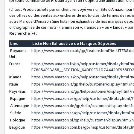
(b) toute commande de Produit ayant fait l'objet d'une annulation, d'u
(c) tout Produit acheté par un client renvoyé vers un Site d'Amazon par
des offres ou des ventes aux enchères de mots-clés, de termes de reche
autre Marque d'Amazon (une liste non exhaustive de nos marques déposée
orthographiée de ces mots (« ammazon », « amaozn » ou « kindel » par
Recherche
») ;
Lieu
Liste Non Exhaustive de Marques Déposées
Royaume-
https://www.amazon.co.uk/gp/feature.html?ie=UTF8&
Uni
France
https://www.amazon.fr/gp/help/customer/display.ht
E78834F9BA58__SECTION_64DE0ED1D744420E933ED
Irlande
https://www.amazon.ie/gp/help/customer/display.htm
Italie
https://www.amazon.it/gp/help/customer/display.html
Pays-Bas
https://www.amazon.nl/gp/help/customer/display.html
Espagne
https://www.amazon.es/gp/help/customer/display.html
Allemagne
https://www.amazon.de/gp/help/customer/display.htm
Suède
https://www.amazon.se/gp/help/customer/display.htm
Pologne
https://www.amazon.pl/gp/help/customer/display.html
Belgique
https://www.amazon.com.be/gp/help/customer/displa