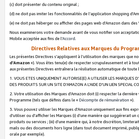
(c) doit présenter du contenu original ;
(d) ne doit pas imiter les fonctionnalités de l'application shopping d'Am
(e) ne doit pas héberger ou afficher des pages web d'Amazon dans de
Nous examinerons votre demande avant de vous notifier son acceptatio
Mobile acceptée aux fins de l'
Accord
.
Directives Relatives aux Marques du Progra
Les présentes Directives s'appliquent à l'utilisation des marques que
d'Amazon
»). Vous êtes tenu(e) de respecter scrupuleusement et à tou
aux présentes Directives entraînera la résiliation automatique de toute
1. VOUS ETES UNIQUEMENT AUTORISE(E) A UTILISER LES MARQUES D'
DES PRODUITS SUR UN SITE D'AMAZON A L'AIDE D'UN LIEN SPECIAL 
2. Votre utilisation des Marques d'Amazon doit (i) respecter la dernière
Programme (tels que définis dans le «
Décompte de rémunération
»).
3. Vous pouvez utiliser les Marques d'Amazon uniquement aux fins expr
d'utiliser ou d'afficher les Marques (i) d’une manière qui suggérerait un
produits ou services ; (iii) d’une manière qui, à notre discrétion, limit
mails ou des documents hors ligne (dans tout document imprimé, publip
orale par exemple).