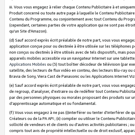
iii. Vous vous engagez à relier chaque Contenu Publicitaire à et uniqu
Produit concerné ou toute autre page à laquelle le Contenu Publicitaire
Contenu du Programme, ou conjointement avec tout Contenu du Programm
(cependant, certaines parties de votre application qui ne sont pas étroi
qu'un Site d'Amazon).
(d) Sauf accord exprès écrit préalable de notre part, vous vous engagez à
application conçue pour ou destinée à être utilisée sur les téléphones p
non conçus ou destinés à être utilisés avec de tels dispositifs, mais pouv
appareils mobiles accessible via un navigateur Internet sur une tablett
Applications Mobiles
ou (3) tout boîtier décodeur de télévision (par ex
satellite, des lecteurs de flux vidéo en continu, des lecteurs Blu-ray o
Bravia de Sony, Viera Cast de Panasonic ou les Applications Internet Viz
(e) Sauf accord exprès écrit préalable de notre part, vous vous engagez 
de regroup, d'analyser, d'extraire ou de redéfinir tout Contenu Publicitai
par des personnes physiques ou morales proposant des produits sur un
d’apprentissage automatique et ou fondamental.
(f) Vous vous engagez à ne pas (i)interférer ou tenter d'interférer de 
Créateurs ou de la PA API ; (ii) compiler ou utiliser le Contenu Publicita
sollicité de vendeurs et de clients ou d'autres activités publicitaires ; ou (
compris tout avis de propriété intellectuelle ou de droit exclusif, appar