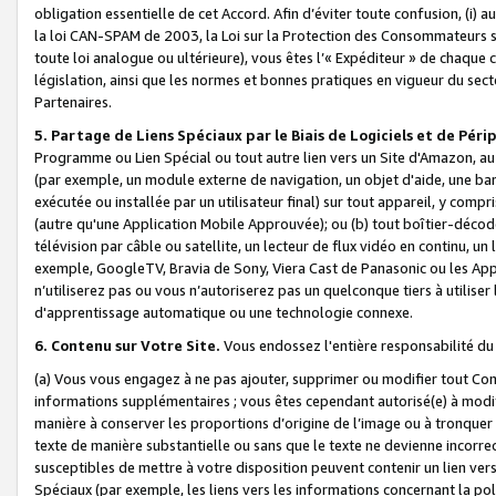
obligation essentielle de cet Accord. Afin d’éviter toute confusion, (i) a
la loi CAN-SPAM de 2003, la Loi sur la Protection des Consommateurs s
toute loi analogue ou ultérieure), vous êtes l’« Expéditeur » de chaque 
législation, ainsi que les normes et bonnes pratiques en vigueur du s
Partenaires.
5. Partage de Liens Spéciaux par le Biais de Logiciels et de Pér
Programme ou Lien Spécial ou tout autre lien vers un Site d'Amazon, au su
(par exemple, un module externe de navigation, un objet d'aide, une ba
exécutée ou installée par un utilisateur final) sur tout appareil, y comp
(autre qu'une Application Mobile Approuvée); ou (b) tout boîtier-décod
télévision par câble ou satellite, un lecteur de flux vidéo en continu, un
exemple, GoogleTV, Bravia de Sony, Viera Cast de Panasonic ou les Appli
n’utiliserez pas ou vous n’autoriserez pas un quelconque tiers à utili
d'apprentissage automatique ou une technologie connexe.
6. Contenu sur Votre Site.
Vous endossez l'entière responsabilité du
(a) Vous vous engagez à ne pas ajouter, supprimer ou modifier tout Co
informations supplémentaires ; vous êtes cependant autorisé(e) à modi
manière à conserver les proportions d’origine de l’image ou à tronquer
texte de manière substantielle ou sans que le texte ne devienne incorr
susceptibles de mettre à votre disposition peuvent contenir un lien ver
Spéciaux (par exemple, les liens vers les informations concernant la poli