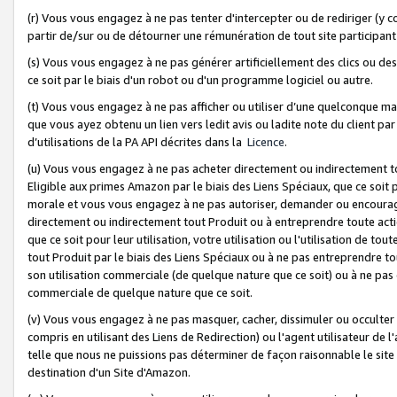
(r) Vous vous engagez à ne pas tenter d'intercepter ou de rediriger (y comp
partir de/sur ou de détourner une rémunération de tout site participa
(s) Vous vous engagez à ne pas générer artificiellement des clics ou de
ce soit par le biais d'un robot ou d'un programme logiciel ou autre.
(t) Vous vous engagez à ne pas afficher ou utiliser d’une quelconque man
que vous ayez obtenu un lien vers ledit avis ou ladite note du client par
d’utilisations de la PA API décrites dans la
Licence
.
(u) Vous vous engagez à ne pas acheter directement ou indirectement t
Eligible aux primes Amazon par le biais des Liens Spéciaux, que ce soit 
morale et vous vous engagez à ne pas autoriser, demander ou encourager
directement ou indirectement tout Produit ou à entreprendre toute acti
que ce soit pour leur utilisation, votre utilisation ou l'utilisation de
tout Produit par le biais des Liens Spéciaux ou à ne pas entreprendre t
son utilisation commerciale (de quelque nature que ce soit) ou à ne pas o
commerciale de quelque nature que ce soit.
(v) Vous vous engagez à ne pas masquer, cacher, dissimuler ou occulter 
compris en utilisant des Liens de Redirection) ou l'agent utilisateur de 
telle que nous ne puissions pas déterminer de façon raisonnable le site ou
destination d'un Site d'Amazon.