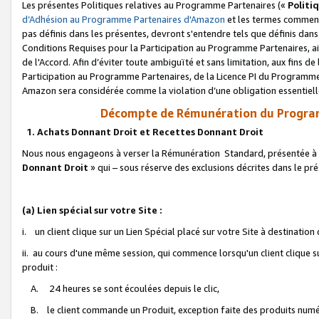
Les présentes Politiques relatives au Programme Partenaires («
Politi
d’Adhésion au Programme Partenaires d'Amazon
et les termes commenç
pas définis dans les présentes, devront s'entendre tels que définis dans 
Conditions Requises pour la Participation au Programme Partenaires, ai
de l'Accord. Afin d’éviter toute ambiguïté et sans limitation, aux fins de
Participation au Programme Partenaires, de la Licence PI du Programme 
Amazon sera considérée comme la violation d’une obligation essentielle
Décompte de Rémunération du Program
1. Achats Donnant Droit et Recettes Donnant Droit
Nous nous engageons à verser la Rémunération Standard, présentée à l
Donnant Droit
» qui – sous réserve des exclusions décrites dans le p
(a) Lien spécial sur votre Site :
i. un client clique sur un Lien Spécial placé sur votre Site à destination
ii. au cours d'une même session, qui commence lorsqu'un client clique s
produit :
A. 24 heures se sont écoulées depuis le clic,
B. le client commande un Produit, exception faite des produits numéri