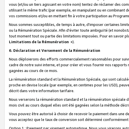
vous (et/ou un tiers agissant en votre nom) tentez de réclamer des c
utilisant le même trafic (par exemple, en manipulant ou en combinant 
vos commissions et/ou en mettant fin à votre participation au Progra
Nous sommes susceptibles, de temps à autre, d'imposer certaines limit
ou la Rémunération Spéciale. Afin d'éviter toute ambiguïté (et nonobst
tout moment tout ou partie des limitations imposées. Pour en savoir plus
Limitations de la Rémunération
»).
6. Déclaration et Versement de la Rémunération
Nous déploierons des efforts commercialement raisonnables pour suivr
cadre de notre suivi interne, et pour créer et vous fournir nos rapport
gagnées au cours de ce mois.
La rémunération standard et la Rémunération Spéciale, qui sont calcul
proche en devise locale (par exemple, en centimes pour les USD), peuve
décrit dans votre information tarifaire.
Nous verserons la rémunération standard et la rémunération spéciale da
mois civil au cours duquel elles ont été gagnées selon la méthode décr
Vous pouvez être autorisé à choisir de recevoir le paiement dans une dev
vous acceptez que le taux de conversion soit déterminé conformément
Option 1 : Paiement par virement automatique.
Nous vous virerons aut