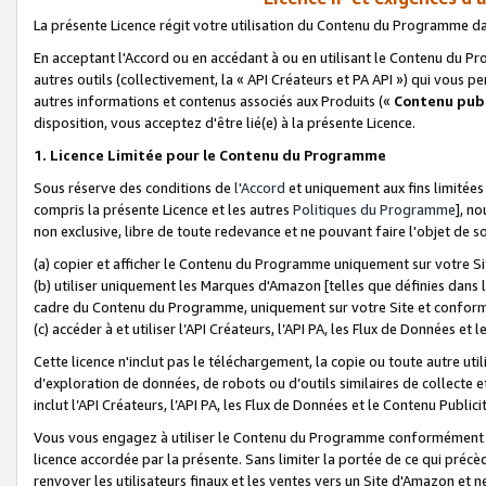
La présente Licence régit votre utilisation du Contenu du Programme d
En acceptant l'Accord ou en accédant à ou en utilisant le Contenu du P
autres outils (collectivement, la «
API Créateurs et PA API
») qui vous pe
autres informations et contenus associés aux Produits («
Contenu publ
disposition, vous acceptez d'être lié(e) à la présente Licence.
1. Licence Limitée pour le Contenu du Programme
Sous réserve des conditions de
l'Accord
et uniquement aux fins limitées
compris la présente Licence et les autres
Politiques du Programme
], n
non exclusive, libre de toute redevance et ne pouvant faire l'objet de so
(a) copier et afficher le Contenu du Programme uniquement sur votre Si
(b) utiliser uniquement les Marques d'Amazon [telles que définies dans 
cadre du Contenu du Programme, uniquement sur votre Site et confo
(c) accéder à et utiliser l’API Créateurs, l’API PA, les Flux de Données e
Cette licence n'inclut pas le téléchargement, la copie ou toute autre util
d’exploration de données, de robots ou d’outils similaires de collecte
inclut l’API Créateurs, l’API PA, les Flux de Données et le Contenu Publici
Vous vous engagez à utiliser le Contenu du Programme conformément a
licence accordée par la présente. Sans limiter la portée de ce qui pré
renvoyer les utilisateurs finaux et les ventes vers un Site d'Amazon et