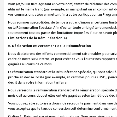
vous (et/ou un tiers agissant en votre nom) tentez de réclamer des c
utilisant le même trafic (par exemple, en manipulant ou en combinant 
vos commissions et/ou en mettant fin à votre participation au Progra
Nous sommes susceptibles, de temps à autre, d'imposer certaines limit
ou la Rémunération Spéciale. Afin d'éviter toute ambiguïté (et nonobst
tout moment tout ou partie des limitations imposées. Pour en savoir plus
Limitations de la Rémunération
»).
6. Déclaration et Versement de la Rémunération
Nous déploierons des efforts commercialement raisonnables pour suivr
cadre de notre suivi interne, et pour créer et vous fournir nos rapport
gagnées au cours de ce mois.
La rémunération standard et la Rémunération Spéciale, qui sont calcul
proche en devise locale (par exemple, en centimes pour les USD), peuve
décrit dans votre information tarifaire.
Nous verserons la rémunération standard et la rémunération spéciale da
mois civil au cours duquel elles ont été gagnées selon la méthode décr
Vous pouvez être autorisé à choisir de recevoir le paiement dans une dev
vous acceptez que le taux de conversion soit déterminé conformément
Option 1 : Paiement par virement automatique.
Nous vous virerons aut