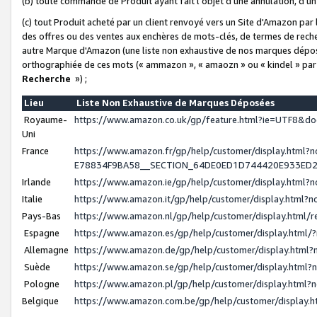
(b) toute commande de Produit ayant fait l'objet d'une annulation, d'u
(c) tout Produit acheté par un client renvoyé vers un Site d'Amazon par
des offres ou des ventes aux enchères de mots-clés, de termes de reche
autre Marque d'Amazon (une liste non exhaustive de nos marques déposée
orthographiée de ces mots (« ammazon », « amaozn » ou « kindel » par
Recherche
») ;
Lieu
Liste Non Exhaustive de Marques Déposées
Royaume-
https://www.amazon.co.uk/gp/feature.html?ie=UTF8&
Uni
France
https://www.amazon.fr/gp/help/customer/display.ht
E78834F9BA58__SECTION_64DE0ED1D744420E933ED
Irlande
https://www.amazon.ie/gp/help/customer/display.htm
Italie
https://www.amazon.it/gp/help/customer/display.html
Pays-Bas
https://www.amazon.nl/gp/help/customer/display.html
Espagne
https://www.amazon.es/gp/help/customer/display.html
Allemagne
https://www.amazon.de/gp/help/customer/display.htm
Suède
https://www.amazon.se/gp/help/customer/display.htm
Pologne
https://www.amazon.pl/gp/help/customer/display.html
Belgique
https://www.amazon.com.be/gp/help/customer/displa