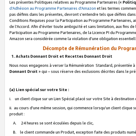
Les présentes Politiques relatives au Programme Partenaires («
Politi
d’Adhésion au Programme Partenaires d'Amazon
et les termes commenç
pas définis dans les présentes, devront s'entendre tels que définis dans 
Conditions Requises pour la Participation au Programme Partenaires, ai
de l'Accord. Afin d’éviter toute ambiguïté et sans limitation, aux fins de
Participation au Programme Partenaires, de la Licence PI du Programme 
Amazon sera considérée comme la violation d’une obligation essentielle
Décompte de Rémunération du Program
1. Achats Donnant Droit et Recettes Donnant Droit
Nous nous engageons à verser la Rémunération Standard, présentée à l
Donnant Droit
» qui – sous réserve des exclusions décrites dans le p
(a) Lien spécial sur votre Site :
i. un client clique sur un Lien Spécial placé sur votre Site à destination
ii. au cours d'une même session, qui commence lorsqu'un client clique s
produit :
A. 24 heures se sont écoulées depuis le clic,
B. le client commande un Produit, exception faite des produits numéri