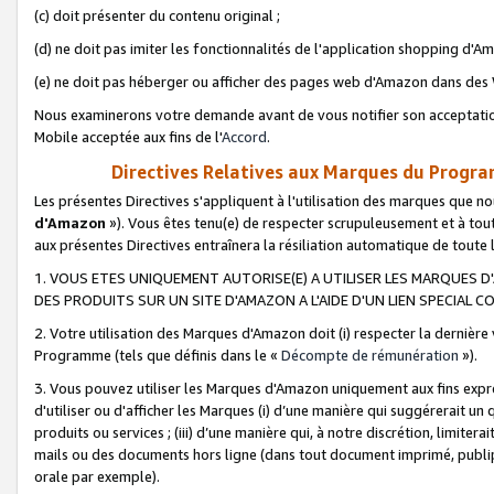
(c) doit présenter du contenu original ;
(d) ne doit pas imiter les fonctionnalités de l'application shopping d'Am
(e) ne doit pas héberger ou afficher des pages web d'Amazon dans de
Nous examinerons votre demande avant de vous notifier son acceptatio
Mobile acceptée aux fins de l'
Accord
.
Directives Relatives aux Marques du Progra
Les présentes Directives s'appliquent à l'utilisation des marques que
d'Amazon
»). Vous êtes tenu(e) de respecter scrupuleusement et à tou
aux présentes Directives entraînera la résiliation automatique de toute
1. VOUS ETES UNIQUEMENT AUTORISE(E) A UTILISER LES MARQUES D'
DES PRODUITS SUR UN SITE D'AMAZON A L'AIDE D'UN LIEN SPECIAL 
2. Votre utilisation des Marques d'Amazon doit (i) respecter la dernière
Programme (tels que définis dans le «
Décompte de rémunération
»).
3. Vous pouvez utiliser les Marques d'Amazon uniquement aux fins expr
d'utiliser ou d'afficher les Marques (i) d’une manière qui suggérerait un
produits ou services ; (iii) d’une manière qui, à notre discrétion, limit
mails ou des documents hors ligne (dans tout document imprimé, publip
orale par exemple).