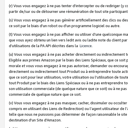
(r) Vous vous engagez à ne pas tenter d'intercepter ou de rediriger (y comp
partir de/sur ou de détourner une rémunération de tout site participa
(s) Vous vous engagez à ne pas générer artificiellement des clics ou de
ce soit par le biais d'un robot ou d'un programme logiciel ou autre.
(t) Vous vous engagez à ne pas afficher ou utiliser d’une quelconque man
que vous ayez obtenu un lien vers ledit avis ou ladite note du client par
d’utilisations de la PA API décrites dans la
Licence
.
(u) Vous vous engagez à ne pas acheter directement ou indirectement t
Eligible aux primes Amazon par le biais des Liens Spéciaux, que ce soit 
morale et vous vous engagez à ne pas autoriser, demander ou encourager
directement ou indirectement tout Produit ou à entreprendre toute acti
que ce soit pour leur utilisation, votre utilisation ou l'utilisation de
tout Produit par le biais des Liens Spéciaux ou à ne pas entreprendre t
son utilisation commerciale (de quelque nature que ce soit) ou à ne pas o
commerciale de quelque nature que ce soit.
(v) Vous vous engagez à ne pas masquer, cacher, dissimuler ou occulter 
compris en utilisant des Liens de Redirection) ou l'agent utilisateur de 
telle que nous ne puissions pas déterminer de façon raisonnable le site ou
destination d'un Site d'Amazon.