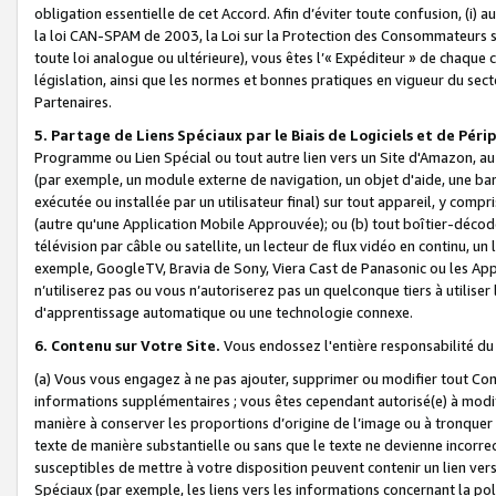
obligation essentielle de cet Accord. Afin d’éviter toute confusion, (i) a
la loi CAN-SPAM de 2003, la Loi sur la Protection des Consommateurs s
toute loi analogue ou ultérieure), vous êtes l’« Expéditeur » de chaque 
législation, ainsi que les normes et bonnes pratiques en vigueur du s
Partenaires.
5. Partage de Liens Spéciaux par le Biais de Logiciels et de Pér
Programme ou Lien Spécial ou tout autre lien vers un Site d'Amazon, au su
(par exemple, un module externe de navigation, un objet d'aide, une ba
exécutée ou installée par un utilisateur final) sur tout appareil, y comp
(autre qu'une Application Mobile Approuvée); ou (b) tout boîtier-décod
télévision par câble ou satellite, un lecteur de flux vidéo en continu, un
exemple, GoogleTV, Bravia de Sony, Viera Cast de Panasonic ou les Appli
n’utiliserez pas ou vous n’autoriserez pas un quelconque tiers à utili
d'apprentissage automatique ou une technologie connexe.
6. Contenu sur Votre Site.
Vous endossez l'entière responsabilité du
(a) Vous vous engagez à ne pas ajouter, supprimer ou modifier tout Co
informations supplémentaires ; vous êtes cependant autorisé(e) à modi
manière à conserver les proportions d’origine de l’image ou à tronquer
texte de manière substantielle ou sans que le texte ne devienne incorr
susceptibles de mettre à votre disposition peuvent contenir un lien ver
Spéciaux (par exemple, les liens vers les informations concernant la poli