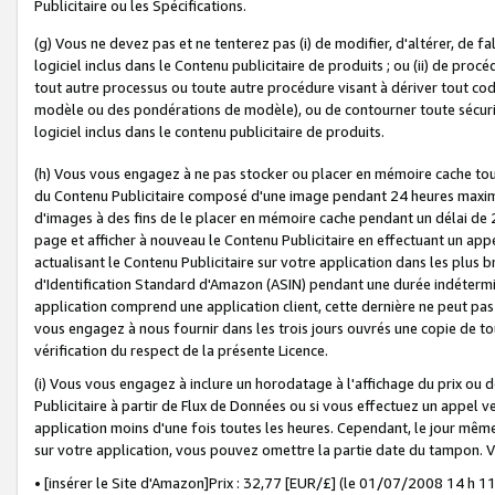
Publicitaire ou les Spécifications.
(g) Vous ne devez pas et ne tenterez pas (i) de modifier, d'altérer, de f
logiciel inclus dans le Contenu publicitaire de produits ; ou (ii) de proc
tout autre processus ou toute autre procédure visant à dériver tout c
modèle ou des pondérations de modèle), ou de contourner toute sécurité a
logiciel inclus dans le contenu publicitaire de produits.
(h) Vous vous engagez à ne pas stocker ou placer en mémoire cache tou
du Contenu Publicitaire composé d'une image pendant 24 heures maxim
d'images à des fins de le placer en mémoire cache pendant un délai de
page et afficher à nouveau le Contenu Publicitaire en effectuant un app
actualisant le Contenu Publicitaire sur votre application dans les plus 
d'Identification Standard d'Amazon (ASIN) pendant une durée indéterminé
application comprend une application client, cette dernière ne peut pa
vous engagez à nous fournir dans les trois jours ouvrés une copie de tou
vérification du respect de la présente Licence.
(i) Vous vous engagez à inclure un horodatage à l'affichage du prix ou 
Publicitaire à partir de Flux de Données ou si vous effectuez un appel ve
application moins d'une fois toutes les heures. Cependant, le jour même
sur votre application, vous pouvez omettre la partie date du tampon.
• [insérer le Site d'Amazon]Prix : 32,77 [EUR/£] (le 01/07/2008 14 h 11 