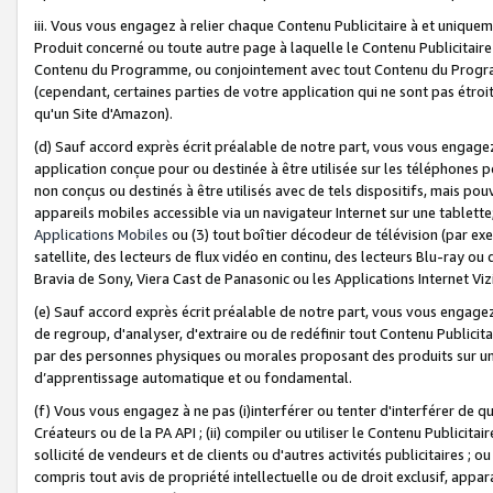
iii. Vous vous engagez à relier chaque Contenu Publicitaire à et uniqu
Produit concerné ou toute autre page à laquelle le Contenu Publicitaire
Contenu du Programme, ou conjointement avec tout Contenu du Programm
(cependant, certaines parties de votre application qui ne sont pas étroi
qu'un Site d'Amazon).
(d) Sauf accord exprès écrit préalable de notre part, vous vous engagez à
application conçue pour ou destinée à être utilisée sur les téléphones p
non conçus ou destinés à être utilisés avec de tels dispositifs, mais pouv
appareils mobiles accessible via un navigateur Internet sur une tablett
Applications Mobiles
ou (3) tout boîtier décodeur de télévision (par ex
satellite, des lecteurs de flux vidéo en continu, des lecteurs Blu-ray o
Bravia de Sony, Viera Cast de Panasonic ou les Applications Internet Viz
(e) Sauf accord exprès écrit préalable de notre part, vous vous engagez 
de regroup, d'analyser, d'extraire ou de redéfinir tout Contenu Publicitai
par des personnes physiques ou morales proposant des produits sur un
d’apprentissage automatique et ou fondamental.
(f) Vous vous engagez à ne pas (i)interférer ou tenter d'interférer de 
Créateurs ou de la PA API ; (ii) compiler ou utiliser le Contenu Publicita
sollicité de vendeurs et de clients ou d'autres activités publicitaires ; ou (
compris tout avis de propriété intellectuelle ou de droit exclusif, appar