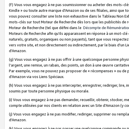
(f) Vous vous engagez à ne pas soumissionner ou acheter des mots-clés,
Kindle » ou toute autre marque d'Amazon ou de ses filiales, ainsi que t
vous pouvez consulter une liste non exhaustive dans le Tableau Non Ex
mots-clés sur tout Moteur de Recherche dès lors que les publicités de 
Moteur de Recherche (tel que défini dans le
Décompte de Rémunératio
Moteurs de Recherche afin qu'ils apparaissent en réponse à un mot-clé o
naturels, gratuits, organiques ou non payants), tant que vous respectez 
vers votre site, et non directement ou indirectement, par le biais d'un Li
d'Amazon.
(g) Vous vous engagez à ne pas offrir à une quelconque personne physi
l'argent, une remise, un rabais, des points, un don à une œuvre caritativ
Par exemple, vous ne pouvez pas proposer de « récompenses » ou de p
d'Amazon via vos Liens Spéciaux.
(h) Vous vous engagez à ne pas intercepter, enregistrer, rediriger, lire
soumis par toute personne physique ou morale.
(i) Vous vous engagez à ne pas demander, recueillir, obtenir, stocker, 
compte utilisées par nos clients en relation avec un Site d'Amazon (y c
(j) Vous vous engagez à ne pas modifier, rediriger, supprimer ou rempla
d'Amazon.
(k) Vous vous engagez à ne pas passer une quelconque commande ou init