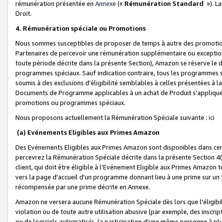
rémunération présentée en
Annexe
(«
Rémunération Standard
»). L
Droit.
4. Rémunération spéciale ou Promotions
Nous sommes susceptibles de proposer de temps à autre des promotion
Partenaires de percevoir une rémunération supplémentaire ou exceptio
toute période décrite dans la présente Section), Amazon se réserve le
programmes spéciaux. Sauf indication contraire, tous les programmes s
soumis à des exclusions d'éligibilité semblables à celles présentées à 
Documents de Programme applicables à un achat de Produit s'appliquera
promotions ou programmes spéciaux.
Nous proposons actuellement la Rémunération Spéciale suivante :
ici
(a) Evénements Eligibles aux Primes Amazon
Des Evénements Eligibles aux Primes Amazon sont disponibles dans cer
percevrez la Rémunération Spéciale décrite dans la présente Section 4(
client, qui doit être éligible à l'Evénement Eligible aux Primes Amazon te
vers la page d'accueil d'un programme donnant lieu à une prime sur un Si
récompensée par une prime décrite en Annexe.
Amazon ne versera aucune Rémunération Spéciale dès lors que l'éligibi
violation ou de toute autre utilisation abusive (par exemple, des inscrip
ou de logiciels automatisés, la participation d'une même personne à p