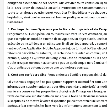
obligation essentielle de cet Accord. Afin d’éviter toute confusion, (i) a
la loi CAN-SPAM de 2003, la Loi sur la Protection des Consommateurs s
toute loi analogue ou ultérieure), vous êtes l’« Expéditeur » de chaque 
législation, ainsi que les normes et bonnes pratiques en vigueur du s
Partenaires.
5. Partage de Liens Spéciaux par le Biais de Logiciels et de Pér
Programme ou Lien Spécial ou tout autre lien vers un Site d'Amazon, au su
(par exemple, un module externe de navigation, un objet d'aide, une ba
exécutée ou installée par un utilisateur final) sur tout appareil, y comp
(autre qu'une Application Mobile Approuvée); ou (b) tout boîtier-décod
télévision par câble ou satellite, un lecteur de flux vidéo en continu, un
exemple, GoogleTV, Bravia de Sony, Viera Cast de Panasonic ou les Appli
n’utiliserez pas ou vous n’autoriserez pas un quelconque tiers à utili
d'apprentissage automatique ou une technologie connexe.
6. Contenu sur Votre Site.
Vous endossez l'entière responsabilité du
(a) Vous vous engagez à ne pas ajouter, supprimer ou modifier tout Co
informations supplémentaires ; vous êtes cependant autorisé(e) à modi
manière à conserver les proportions d’origine de l’image ou à tronquer
texte de manière substantielle ou sans que le texte ne devienne incorr
susceptibles de mettre à votre disposition peuvent contenir un lien ver
Spéciaux (par exemple, les liens vers les informations concernant la poli