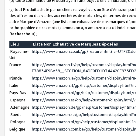
(b) toute commande de Produit ayant fait l'objet d'une annulation, d'u
(c) tout Produit acheté par un client renvoyé vers un Site d'Amazon par
des offres ou des ventes aux enchères de mots-clés, de termes de reche
autre Marque d'Amazon (une liste non exhaustive de nos marques déposée
orthographiée de ces mots (« ammazon », « amaozn » ou « kindel » par
Recherche
») ;
Lieu
Liste Non Exhaustive de Marques Déposées
Royaume-
https://www.amazon.co.uk/gp/feature.html?ie=UTF8&
Uni
France
https://www.amazon.fr/gp/help/customer/display.ht
E78834F9BA58__SECTION_64DE0ED1D744420E933ED
Irlande
https://www.amazon.ie/gp/help/customer/display.htm
Italie
https://www.amazon.it/gp/help/customer/display.html
Pays-Bas
https://www.amazon.nl/gp/help/customer/display.html
Espagne
https://www.amazon.es/gp/help/customer/display.html
Allemagne
https://www.amazon.de/gp/help/customer/display.htm
Suède
https://www.amazon.se/gp/help/customer/display.htm
Pologne
https://www.amazon.pl/gp/help/customer/display.html
Belgique
https://www.amazon.com.be/gp/help/customer/displa