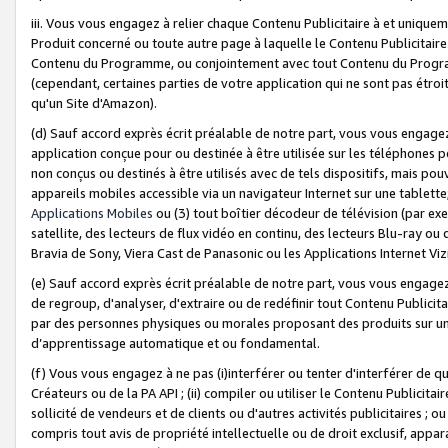
iii. Vous vous engagez à relier chaque Contenu Publicitaire à et uniqu
Produit concerné ou toute autre page à laquelle le Contenu Publicitaire
Contenu du Programme, ou conjointement avec tout Contenu du Programm
(cependant, certaines parties de votre application qui ne sont pas étroi
qu'un Site d'Amazon).
(d) Sauf accord exprès écrit préalable de notre part, vous vous engagez à
application conçue pour ou destinée à être utilisée sur les téléphones p
non conçus ou destinés à être utilisés avec de tels dispositifs, mais pouv
appareils mobiles accessible via un navigateur Internet sur une tablett
Applications Mobiles
ou (3) tout boîtier décodeur de télévision (par ex
satellite, des lecteurs de flux vidéo en continu, des lecteurs Blu-ray o
Bravia de Sony, Viera Cast de Panasonic ou les Applications Internet Viz
(e) Sauf accord exprès écrit préalable de notre part, vous vous engagez 
de regroup, d'analyser, d'extraire ou de redéfinir tout Contenu Publicitai
par des personnes physiques ou morales proposant des produits sur un
d’apprentissage automatique et ou fondamental.
(f) Vous vous engagez à ne pas (i)interférer ou tenter d'interférer de 
Créateurs ou de la PA API ; (ii) compiler ou utiliser le Contenu Publicita
sollicité de vendeurs et de clients ou d'autres activités publicitaires ; ou (
compris tout avis de propriété intellectuelle ou de droit exclusif, appar