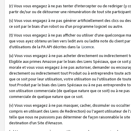
(r) Vous vous engagez à ne pas tenter d'intercepter ou de rediriger (y comp
partir de/sur ou de détourner une rémunération de tout site participa
(s) Vous vous engagez à ne pas générer artificiellement des clics ou de
ce soit par le biais d'un robot ou d'un programme logiciel ou autre.
(t) Vous vous engagez à ne pas afficher ou utiliser d’une quelconque man
que vous ayez obtenu un lien vers ledit avis ou ladite note du client par
d’utilisations de la PA API décrites dans la
Licence
.
(u) Vous vous engagez à ne pas acheter directement ou indirectement t
Eligible aux primes Amazon par le biais des Liens Spéciaux, que ce soit 
morale et vous vous engagez à ne pas autoriser, demander ou encourager
directement ou indirectement tout Produit ou à entreprendre toute acti
que ce soit pour leur utilisation, votre utilisation ou l'utilisation de
tout Produit par le biais des Liens Spéciaux ou à ne pas entreprendre t
son utilisation commerciale (de quelque nature que ce soit) ou à ne pas o
commerciale de quelque nature que ce soit.
(v) Vous vous engagez à ne pas masquer, cacher, dissimuler ou occulter 
compris en utilisant des Liens de Redirection) ou l'agent utilisateur de 
telle que nous ne puissions pas déterminer de façon raisonnable le site ou
destination d'un Site d'Amazon.