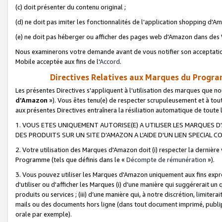
(c) doit présenter du contenu original ;
(d) ne doit pas imiter les fonctionnalités de l'application shopping d'Am
(e) ne doit pas héberger ou afficher des pages web d'Amazon dans de
Nous examinerons votre demande avant de vous notifier son acceptatio
Mobile acceptée aux fins de l'
Accord
.
Directives Relatives aux Marques du Progra
Les présentes Directives s'appliquent à l'utilisation des marques que
d'Amazon
»). Vous êtes tenu(e) de respecter scrupuleusement et à tou
aux présentes Directives entraînera la résiliation automatique de toute
1. VOUS ETES UNIQUEMENT AUTORISE(E) A UTILISER LES MARQUES D'
DES PRODUITS SUR UN SITE D'AMAZON A L'AIDE D'UN LIEN SPECIAL 
2. Votre utilisation des Marques d'Amazon doit (i) respecter la dernière
Programme (tels que définis dans le «
Décompte de rémunération
»).
3. Vous pouvez utiliser les Marques d'Amazon uniquement aux fins expr
d'utiliser ou d'afficher les Marques (i) d’une manière qui suggérerait un
produits ou services ; (iii) d’une manière qui, à notre discrétion, limit
mails ou des documents hors ligne (dans tout document imprimé, publip
orale par exemple).