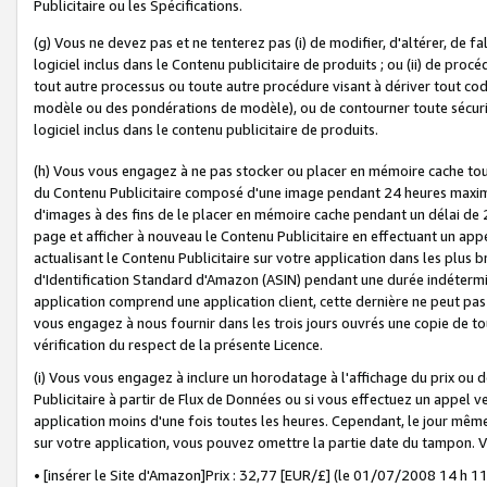
Publicitaire ou les Spécifications.
(g) Vous ne devez pas et ne tenterez pas (i) de modifier, d'altérer, de f
logiciel inclus dans le Contenu publicitaire de produits ; ou (ii) de proc
tout autre processus ou toute autre procédure visant à dériver tout c
modèle ou des pondérations de modèle), ou de contourner toute sécurité a
logiciel inclus dans le contenu publicitaire de produits.
(h) Vous vous engagez à ne pas stocker ou placer en mémoire cache tou
du Contenu Publicitaire composé d'une image pendant 24 heures maxim
d'images à des fins de le placer en mémoire cache pendant un délai de
page et afficher à nouveau le Contenu Publicitaire en effectuant un app
actualisant le Contenu Publicitaire sur votre application dans les plus 
d'Identification Standard d'Amazon (ASIN) pendant une durée indéterminé
application comprend une application client, cette dernière ne peut pa
vous engagez à nous fournir dans les trois jours ouvrés une copie de tou
vérification du respect de la présente Licence.
(i) Vous vous engagez à inclure un horodatage à l'affichage du prix ou 
Publicitaire à partir de Flux de Données ou si vous effectuez un appel ve
application moins d'une fois toutes les heures. Cependant, le jour même
sur votre application, vous pouvez omettre la partie date du tampon.
• [insérer le Site d'Amazon]Prix : 32,77 [EUR/£] (le 01/07/2008 14 h 11 