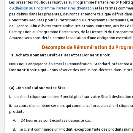
Les présentes Politiques relatives au Programme Partenaires («
Politi
d’Adhésion au Programme Partenaires d'Amazon
et les termes commenç
pas définis dans les présentes, devront s'entendre tels que définis dans 
Conditions Requises pour la Participation au Programme Partenaires, ai
de l'Accord. Afin d’éviter toute ambiguïté et sans limitation, aux fins de
Participation au Programme Partenaires, de la Licence PI du Programme 
Amazon sera considérée comme la violation d’une obligation essentielle
Décompte de Rémunération du Program
1. Achats Donnant Droit et Recettes Donnant Droit
Nous nous engageons à verser la Rémunération Standard, présentée à l
Donnant Droit
» qui – sous réserve des exclusions décrites dans le p
(a) Lien spécial sur votre Site :
i. un client clique sur un Lien Spécial placé sur votre Site à destination
ii. au cours d'une même session, qui commence lorsqu'un client clique s
produit :
A. 24 heures se sont écoulées depuis le clic,
B. le client commande un Produit, exception faite des produits numéri