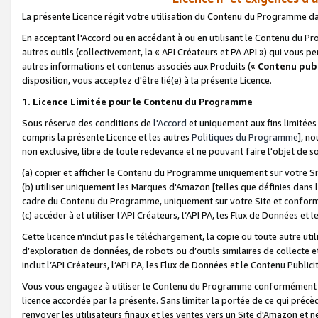
La présente Licence régit votre utilisation du Contenu du Programme d
En acceptant l'Accord ou en accédant à ou en utilisant le Contenu du P
autres outils (collectivement, la «
API Créateurs et PA API
») qui vous pe
autres informations et contenus associés aux Produits («
Contenu publ
disposition, vous acceptez d'être lié(e) à la présente Licence.
1. Licence Limitée pour le Contenu du Programme
Sous réserve des conditions de
l'Accord
et uniquement aux fins limitées
compris la présente Licence et les autres
Politiques du Programme
], n
non exclusive, libre de toute redevance et ne pouvant faire l'objet de so
(a) copier et afficher le Contenu du Programme uniquement sur votre Si
(b) utiliser uniquement les Marques d'Amazon [telles que définies dans 
cadre du Contenu du Programme, uniquement sur votre Site et confo
(c) accéder à et utiliser l’API Créateurs, l’API PA, les Flux de Données e
Cette licence n'inclut pas le téléchargement, la copie ou toute autre util
d’exploration de données, de robots ou d’outils similaires de collecte
inclut l’API Créateurs, l’API PA, les Flux de Données et le Contenu Publici
Vous vous engagez à utiliser le Contenu du Programme conformément a
licence accordée par la présente. Sans limiter la portée de ce qui pré
renvoyer les utilisateurs finaux et les ventes vers un Site d'Amazon et