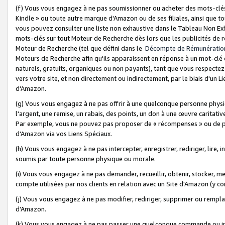
(f) Vous vous engagez à ne pas soumissionner ou acheter des mots-clés,
Kindle » ou toute autre marque d'Amazon ou de ses filiales, ainsi que t
vous pouvez consulter une liste non exhaustive dans le Tableau Non Ex
mots-clés sur tout Moteur de Recherche dès lors que les publicités de 
Moteur de Recherche (tel que défini dans le
Décompte de Rémunératio
Moteurs de Recherche afin qu'ils apparaissent en réponse à un mot-clé o
naturels, gratuits, organiques ou non payants), tant que vous respectez 
vers votre site, et non directement ou indirectement, par le biais d'un Li
d'Amazon.
(g) Vous vous engagez à ne pas offrir à une quelconque personne physi
l'argent, une remise, un rabais, des points, un don à une œuvre caritativ
Par exemple, vous ne pouvez pas proposer de « récompenses » ou de p
d'Amazon via vos Liens Spéciaux.
(h) Vous vous engagez à ne pas intercepter, enregistrer, rediriger, lire
soumis par toute personne physique ou morale.
(i) Vous vous engagez à ne pas demander, recueillir, obtenir, stocker, 
compte utilisées par nos clients en relation avec un Site d'Amazon (y c
(j) Vous vous engagez à ne pas modifier, rediriger, supprimer ou rempla
d'Amazon.
(k) Vous vous engagez à ne pas passer une quelconque commande ou init