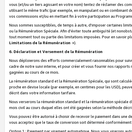
vous (et/ou un tiers agissant en votre nom) tentez de réclamer des c
utilisant le même trafic (par exemple, en manipulant ou en combinant 
vos commissions et/ou en mettant fin à votre participation au Progra
Nous sommes susceptibles, de temps à autre, d'imposer certaines limit
ou la Rémunération Spéciale. Afin d'éviter toute ambiguïté (et nonobst
tout moment tout ou partie des limitations imposées. Pour en savoir plus
Limitations de la Rémunération
»).
6. Déclaration et Versement de la Rémunération
Nous déploierons des efforts commercialement raisonnables pour suivr
cadre de notre suivi interne, et pour créer et vous fournir nos rapport
gagnées au cours de ce mois.
La rémunération standard et la Rémunération Spéciale, qui sont calcul
proche en devise locale (par exemple, en centimes pour les USD), peuve
décrit dans votre information tarifaire.
Nous verserons la rémunération standard et la rémunération spéciale da
mois civil au cours duquel elles ont été gagnées selon la méthode décr
Vous pouvez être autorisé à choisir de recevoir le paiement dans une dev
vous acceptez que le taux de conversion soit déterminé conformément
Option 1 : Paiement par virement automatique.
Nous vous virerons aut