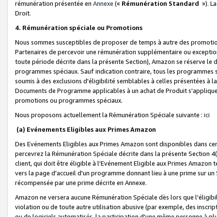
rémunération présentée en
Annexe
(«
Rémunération Standard
»). L
Droit.
4. Rémunération spéciale ou Promotions
Nous sommes susceptibles de proposer de temps à autre des promotion
Partenaires de percevoir une rémunération supplémentaire ou exceptio
toute période décrite dans la présente Section), Amazon se réserve le
programmes spéciaux. Sauf indication contraire, tous les programmes s
soumis à des exclusions d'éligibilité semblables à celles présentées à 
Documents de Programme applicables à un achat de Produit s'appliquera
promotions ou programmes spéciaux.
Nous proposons actuellement la Rémunération Spéciale suivante :
ici
(a) Evénements Eligibles aux Primes Amazon
Des Evénements Eligibles aux Primes Amazon sont disponibles dans cer
percevrez la Rémunération Spéciale décrite dans la présente Section 4(
client, qui doit être éligible à l'Evénement Eligible aux Primes Amazon te
vers la page d'accueil d'un programme donnant lieu à une prime sur un Si
récompensée par une prime décrite en Annexe.
Amazon ne versera aucune Rémunération Spéciale dès lors que l'éligibi
violation ou de toute autre utilisation abusive (par exemple, des inscrip
ou de logiciels automatisés, la participation d'une même personne à p