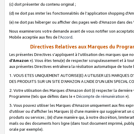
(c) doit présenter du contenu original ;
(d) ne doit pas imiter les fonctionnalités de l'application shopping d'Am
(e) ne doit pas héberger ou afficher des pages web d'Amazon dans de
Nous examinerons votre demande avant de vous notifier son acceptatio
Mobile acceptée aux fins de l'
Accord
.
Directives Relatives aux Marques du Progra
Les présentes Directives s'appliquent à l'utilisation des marques que
d'Amazon
»). Vous êtes tenu(e) de respecter scrupuleusement et à tou
aux présentes Directives entraînera la résiliation automatique de toute
1. VOUS ETES UNIQUEMENT AUTORISE(E) A UTILISER LES MARQUES D'
DES PRODUITS SUR UN SITE D'AMAZON A L'AIDE D'UN LIEN SPECIAL 
2. Votre utilisation des Marques d'Amazon doit (i) respecter la dernière
Programme (tels que définis dans le «
Décompte de rémunération
»).
3. Vous pouvez utiliser les Marques d'Amazon uniquement aux fins expr
d'utiliser ou d'afficher les Marques (i) d’une manière qui suggérerait un
produits ou services ; (iii) d’une manière qui, à notre discrétion, limit
mails ou des documents hors ligne (dans tout document imprimé, publip
orale par exemple).