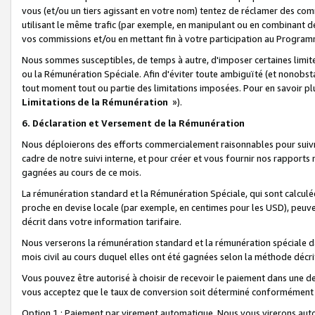
vous (et/ou un tiers agissant en votre nom) tentez de réclamer des c
utilisant le même trafic (par exemple, en manipulant ou en combinant 
vos commissions et/ou en mettant fin à votre participation au Progra
Nous sommes susceptibles, de temps à autre, d'imposer certaines limit
ou la Rémunération Spéciale. Afin d'éviter toute ambiguïté (et nonobst
tout moment tout ou partie des limitations imposées. Pour en savoir plus
Limitations de la Rémunération
»).
6. Déclaration et Versement de la Rémunération
Nous déploierons des efforts commercialement raisonnables pour suivr
cadre de notre suivi interne, et pour créer et vous fournir nos rapport
gagnées au cours de ce mois.
La rémunération standard et la Rémunération Spéciale, qui sont calcul
proche en devise locale (par exemple, en centimes pour les USD), peuve
décrit dans votre information tarifaire.
Nous verserons la rémunération standard et la rémunération spéciale da
mois civil au cours duquel elles ont été gagnées selon la méthode décr
Vous pouvez être autorisé à choisir de recevoir le paiement dans une dev
vous acceptez que le taux de conversion soit déterminé conformément
Option 1 : Paiement par virement automatique.
Nous vous virerons aut