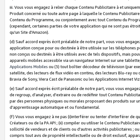
iii. Vous vous engagez à relier chaque Contenu Publicitaire à et uniqu
Produit concerné ou toute autre page à laquelle le Contenu Publicitaire
Contenu du Programme, ou conjointement avec tout Contenu du Programm
(cependant, certaines parties de votre application qui ne sont pas étroi
qu'un Site d'Amazon).
(d) Sauf accord exprès écrit préalable de notre part, vous vous engagez à
application conçue pour ou destinée à être utilisée sur les téléphones p
non conçus ou destinés à être utilisés avec de tels dispositifs, mais pouv
appareils mobiles accessible via un navigateur Internet sur une tablett
Applications Mobiles
ou (3) tout boîtier décodeur de télévision (par ex
satellite, des lecteurs de flux vidéo en continu, des lecteurs Blu-ray o
Bravia de Sony, Viera Cast de Panasonic ou les Applications Internet Viz
(e) Sauf accord exprès écrit préalable de notre part, vous vous engagez 
de regroup, d'analyser, d'extraire ou de redéfinir tout Contenu Publicitai
par des personnes physiques ou morales proposant des produits sur un
d’apprentissage automatique et ou fondamental.
(f) Vous vous engagez à ne pas (i)interférer ou tenter d'interférer de 
Créateurs ou de la PA API ; (ii) compiler ou utiliser le Contenu Publicita
sollicité de vendeurs et de clients ou d'autres activités publicitaires ; ou (
compris tout avis de propriété intellectuelle ou de droit exclusif, appar