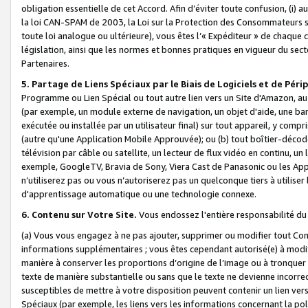
obligation essentielle de cet Accord. Afin d’éviter toute confusion, (i) a
la loi CAN-SPAM de 2003, la Loi sur la Protection des Consommateurs s
toute loi analogue ou ultérieure), vous êtes l’« Expéditeur » de chaque 
législation, ainsi que les normes et bonnes pratiques en vigueur du s
Partenaires.
5. Partage de Liens Spéciaux par le Biais de Logiciels et de Pér
Programme ou Lien Spécial ou tout autre lien vers un Site d'Amazon, au su
(par exemple, un module externe de navigation, un objet d'aide, une ba
exécutée ou installée par un utilisateur final) sur tout appareil, y comp
(autre qu'une Application Mobile Approuvée); ou (b) tout boîtier-décod
télévision par câble ou satellite, un lecteur de flux vidéo en continu, un
exemple, GoogleTV, Bravia de Sony, Viera Cast de Panasonic ou les Appli
n’utiliserez pas ou vous n’autoriserez pas un quelconque tiers à utili
d'apprentissage automatique ou une technologie connexe.
6. Contenu sur Votre Site.
Vous endossez l'entière responsabilité du
(a) Vous vous engagez à ne pas ajouter, supprimer ou modifier tout Co
informations supplémentaires ; vous êtes cependant autorisé(e) à modi
manière à conserver les proportions d’origine de l’image ou à tronquer
texte de manière substantielle ou sans que le texte ne devienne incorr
susceptibles de mettre à votre disposition peuvent contenir un lien ver
Spéciaux (par exemple, les liens vers les informations concernant la poli