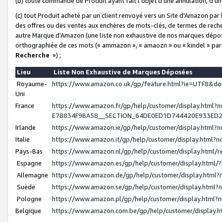
(b) toute commande de Produit ayant fait l'objet d'une annulation, d'u
(c) tout Produit acheté par un client renvoyé vers un Site d'Amazon par
des offres ou des ventes aux enchères de mots-clés, de termes de reche
autre Marque d'Amazon (une liste non exhaustive de nos marques déposée
orthographiée de ces mots (« ammazon », « amaozn » ou « kindel » par
Recherche
») ;
Lieu
Liste Non Exhaustive de Marques Déposées
Royaume-
https://www.amazon.co.uk/gp/feature.html?ie=UTF8&
Uni
France
https://www.amazon.fr/gp/help/customer/display.ht
E78834F9BA58__SECTION_64DE0ED1D744420E933ED
Irlande
https://www.amazon.ie/gp/help/customer/display.htm
Italie
https://www.amazon.it/gp/help/customer/display.html
Pays-Bas
https://www.amazon.nl/gp/help/customer/display.html
Espagne
https://www.amazon.es/gp/help/customer/display.html
Allemagne
https://www.amazon.de/gp/help/customer/display.htm
Suède
https://www.amazon.se/gp/help/customer/display.htm
Pologne
https://www.amazon.pl/gp/help/customer/display.html
Belgique
https://www.amazon.com.be/gp/help/customer/displa