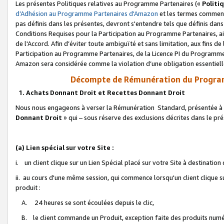
Les présentes Politiques relatives au Programme Partenaires («
Politi
d’Adhésion au Programme Partenaires d'Amazon
et les termes commenç
pas définis dans les présentes, devront s'entendre tels que définis dans 
Conditions Requises pour la Participation au Programme Partenaires, ai
de l'Accord. Afin d’éviter toute ambiguïté et sans limitation, aux fins de
Participation au Programme Partenaires, de la Licence PI du Programme 
Amazon sera considérée comme la violation d’une obligation essentielle
Décompte de Rémunération du Program
1. Achats Donnant Droit et Recettes Donnant Droit
Nous nous engageons à verser la Rémunération Standard, présentée à l
Donnant Droit
» qui – sous réserve des exclusions décrites dans le p
(a) Lien spécial sur votre Site :
i. un client clique sur un Lien Spécial placé sur votre Site à destination
ii. au cours d'une même session, qui commence lorsqu'un client clique s
produit :
A. 24 heures se sont écoulées depuis le clic,
B. le client commande un Produit, exception faite des produits numéri