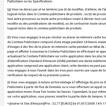
Publicitaire ou les Spécifications.
(g) Vous ne devez pas et ne tenterez pas (i) de modifier, d'altérer, de f
logiciel inclus dans le Contenu publicitaire de produits ; ou (ii) de proc
tout autre processus ou toute autre procédure visant à dériver tout c
modèle ou des pondérations de modèle), ou de contourner toute sécurité a
logiciel inclus dans le contenu publicitaire de produits.
(h) Vous vous engagez à ne pas stocker ou placer en mémoire cache tou
du Contenu Publicitaire composé d'une image pendant 24 heures maxim
d'images à des fins de le placer en mémoire cache pendant un délai de
page et afficher à nouveau le Contenu Publicitaire en effectuant un app
actualisant le Contenu Publicitaire sur votre application dans les plus 
d'Identification Standard d'Amazon (ASIN) pendant une durée indéterminé
application comprend une application client, cette dernière ne peut pa
vous engagez à nous fournir dans les trois jours ouvrés une copie de tou
vérification du respect de la présente Licence.
(i) Vous vous engagez à inclure un horodatage à l'affichage du prix ou 
Publicitaire à partir de Flux de Données ou si vous effectuez un appel ve
application moins d'une fois toutes les heures. Cependant, le jour même
sur votre application, vous pouvez omettre la partie date du tampon.
• [insérer le Site d'Amazon]Prix : 32,77 [EUR/£] (le 01/07/2008 14 h 11 