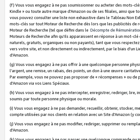
(f) Vous vous engagez à ne pas soumissionner ou acheter des mots-clés,
Kindle » ou toute autre marque d'Amazon ou de ses filiales, ainsi que t
vous pouvez consulter une liste non exhaustive dans le Tableau Non Ex
mots-clés sur tout Moteur de Recherche dès lors que les publicités de 
Moteur de Recherche (tel que défini dans le
Décompte de Rémunératio
Moteurs de Recherche afin qu'ils apparaissent en réponse à un mot-clé o
naturels, gratuits, organiques ou non payants), tant que vous respectez 
vers votre site, et non directement ou indirectement, par le biais d'un Li
d'Amazon.
(g) Vous vous engagez à ne pas offrir à une quelconque personne physi
l'argent, une remise, un rabais, des points, un don à une œuvre caritativ
Par exemple, vous ne pouvez pas proposer de « récompenses » ou de p
d'Amazon via vos Liens Spéciaux.
(h) Vous vous engagez à ne pas intercepter, enregistrer, rediriger, lire
soumis par toute personne physique ou morale.
(i) Vous vous engagez à ne pas demander, recueillir, obtenir, stocker, 
compte utilisées par nos clients en relation avec un Site d'Amazon (y c
(j) Vous vous engagez à ne pas modifier, rediriger, supprimer ou rempla
d'Amazon.
(k) Vous vous engagez à ne pas passer une quelconque commande ou init