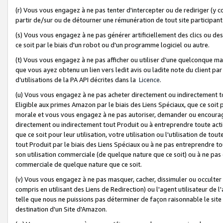
(r) Vous vous engagez à ne pas tenter d'intercepter ou de rediriger (y comp
partir de/sur ou de détourner une rémunération de tout site participa
(s) Vous vous engagez à ne pas générer artificiellement des clics ou de
ce soit par le biais d'un robot ou d'un programme logiciel ou autre.
(t) Vous vous engagez à ne pas afficher ou utiliser d’une quelconque man
que vous ayez obtenu un lien vers ledit avis ou ladite note du client par
d’utilisations de la PA API décrites dans la
Licence
.
(u) Vous vous engagez à ne pas acheter directement ou indirectement t
Eligible aux primes Amazon par le biais des Liens Spéciaux, que ce soit 
morale et vous vous engagez à ne pas autoriser, demander ou encourager
directement ou indirectement tout Produit ou à entreprendre toute acti
que ce soit pour leur utilisation, votre utilisation ou l'utilisation de
tout Produit par le biais des Liens Spéciaux ou à ne pas entreprendre t
son utilisation commerciale (de quelque nature que ce soit) ou à ne pas o
commerciale de quelque nature que ce soit.
(v) Vous vous engagez à ne pas masquer, cacher, dissimuler ou occulter 
compris en utilisant des Liens de Redirection) ou l'agent utilisateur de 
telle que nous ne puissions pas déterminer de façon raisonnable le site ou
destination d'un Site d'Amazon.