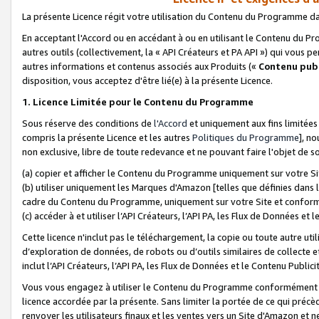
La présente Licence régit votre utilisation du Contenu du Programme d
En acceptant l'Accord ou en accédant à ou en utilisant le Contenu du P
autres outils (collectivement, la «
API Créateurs et PA API
») qui vous pe
autres informations et contenus associés aux Produits («
Contenu publ
disposition, vous acceptez d'être lié(e) à la présente Licence.
1. Licence Limitée pour le Contenu du Programme
Sous réserve des conditions de
l'Accord
et uniquement aux fins limitées
compris la présente Licence et les autres
Politiques du Programme
], n
non exclusive, libre de toute redevance et ne pouvant faire l'objet de so
(a) copier et afficher le Contenu du Programme uniquement sur votre Si
(b) utiliser uniquement les Marques d'Amazon [telles que définies dans 
cadre du Contenu du Programme, uniquement sur votre Site et confo
(c) accéder à et utiliser l’API Créateurs, l’API PA, les Flux de Données e
Cette licence n'inclut pas le téléchargement, la copie ou toute autre util
d’exploration de données, de robots ou d’outils similaires de collecte
inclut l’API Créateurs, l’API PA, les Flux de Données et le Contenu Publici
Vous vous engagez à utiliser le Contenu du Programme conformément a
licence accordée par la présente. Sans limiter la portée de ce qui pré
renvoyer les utilisateurs finaux et les ventes vers un Site d'Amazon et