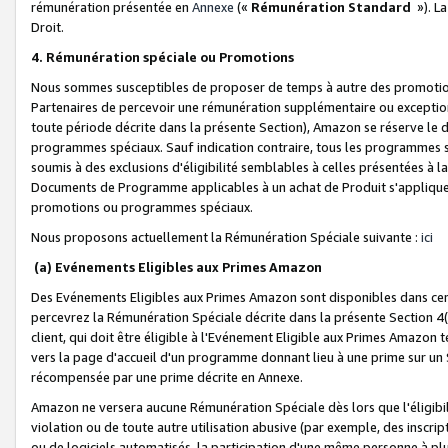
rémunération présentée en
Annexe
(«
Rémunération Standard
»). L
Droit.
4. Rémunération spéciale ou Promotions
Nous sommes susceptibles de proposer de temps à autre des promotion
Partenaires de percevoir une rémunération supplémentaire ou exceptio
toute période décrite dans la présente Section), Amazon se réserve le
programmes spéciaux. Sauf indication contraire, tous les programmes s
soumis à des exclusions d'éligibilité semblables à celles présentées à 
Documents de Programme applicables à un achat de Produit s'appliquera
promotions ou programmes spéciaux.
Nous proposons actuellement la Rémunération Spéciale suivante :
ici
(a) Evénements Eligibles aux Primes Amazon
Des Evénements Eligibles aux Primes Amazon sont disponibles dans cer
percevrez la Rémunération Spéciale décrite dans la présente Section 4(
client, qui doit être éligible à l'Evénement Eligible aux Primes Amazon te
vers la page d'accueil d'un programme donnant lieu à une prime sur un Si
récompensée par une prime décrite en Annexe.
Amazon ne versera aucune Rémunération Spéciale dès lors que l'éligibi
violation ou de toute autre utilisation abusive (par exemple, des inscrip
ou de logiciels automatisés, la participation d'une même personne à p