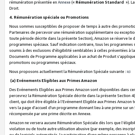
rémunération présentée en
Annexe
(«
Rémunération Standard
»). L
Droit.
4. Rémunération spéciale ou Promotions
Nous sommes susceptibles de proposer de temps à autre des promotion
Partenaires de percevoir une rémunération supplémentaire ou exceptio
toute période décrite dans la présente Section), Amazon se réserve le
programmes spéciaux. Sauf indication contraire, tous les programmes s
soumis à des exclusions d'éligibilité semblables à celles présentées à 
Documents de Programme applicables à un achat de Produit s'appliquera
promotions ou programmes spéciaux.
Nous proposons actuellement la Rémunération Spéciale suivante :
ici
(a) Evénements Eligibles aux Primes Amazon
Des Evénements Eligibles aux Primes Amazon sont disponibles dans cer
percevrez la Rémunération Spéciale décrite dans la présente Section 4(
client, qui doit être éligible à l'Evénement Eligible aux Primes Amazon te
vers la page d'accueil d'un programme donnant lieu à une prime sur un Si
récompensée par une prime décrite en Annexe.
Amazon ne versera aucune Rémunération Spéciale dès lors que l'éligibi
violation ou de toute autre utilisation abusive (par exemple, des inscrip
ou de logiciels automatisés, la participation d'une même personne à p