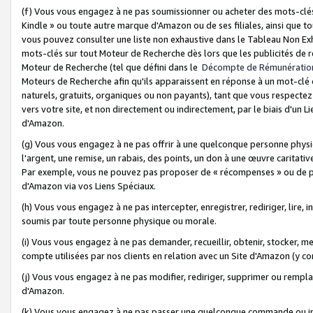
(f) Vous vous engagez à ne pas soumissionner ou acheter des mots-clés,
Kindle » ou toute autre marque d'Amazon ou de ses filiales, ainsi que t
vous pouvez consulter une liste non exhaustive dans le Tableau Non Ex
mots-clés sur tout Moteur de Recherche dès lors que les publicités de 
Moteur de Recherche (tel que défini dans le
Décompte de Rémunératio
Moteurs de Recherche afin qu'ils apparaissent en réponse à un mot-clé o
naturels, gratuits, organiques ou non payants), tant que vous respectez 
vers votre site, et non directement ou indirectement, par le biais d'un Li
d'Amazon.
(g) Vous vous engagez à ne pas offrir à une quelconque personne physi
l'argent, une remise, un rabais, des points, un don à une œuvre caritativ
Par exemple, vous ne pouvez pas proposer de « récompenses » ou de p
d'Amazon via vos Liens Spéciaux.
(h) Vous vous engagez à ne pas intercepter, enregistrer, rediriger, lire
soumis par toute personne physique ou morale.
(i) Vous vous engagez à ne pas demander, recueillir, obtenir, stocker, 
compte utilisées par nos clients en relation avec un Site d'Amazon (y c
(j) Vous vous engagez à ne pas modifier, rediriger, supprimer ou rempla
d'Amazon.
(k) Vous vous engagez à ne pas passer une quelconque commande ou init