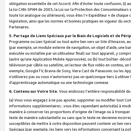
obligation essentielle de cet Accord. Afin d’éviter toute confusion, (i) a
la loi CAN-SPAM de 2003, la Loi sur la Protection des Consommateurs s
toute loi analogue ou ultérieure), vous êtes l’« Expéditeur » de chaque 
législation, ainsi que les normes et bonnes pratiques en vigueur du s
Partenaires.
5. Partage de Liens Spéciaux par le Biais de Logiciels et de Pér
Programme ou Lien Spécial ou tout autre lien vers un Site d'Amazon, au su
(par exemple, un module externe de navigation, un objet d'aide, une ba
exécutée ou installée par un utilisateur final) sur tout appareil, y comp
(autre qu'une Application Mobile Approuvée); ou (b) tout boîtier-décod
télévision par câble ou satellite, un lecteur de flux vidéo en continu, un
exemple, GoogleTV, Bravia de Sony, Viera Cast de Panasonic ou les Appli
n’utiliserez pas ou vous n’autoriserez pas un quelconque tiers à utili
d'apprentissage automatique ou une technologie connexe.
6. Contenu sur Votre Site.
Vous endossez l'entière responsabilité du
(a) Vous vous engagez à ne pas ajouter, supprimer ou modifier tout Co
informations supplémentaires ; vous êtes cependant autorisé(e) à modi
manière à conserver les proportions d’origine de l’image ou à tronquer
texte de manière substantielle ou sans que le texte ne devienne incorr
susceptibles de mettre à votre disposition peuvent contenir un lien ver
Spéciaux (par exemple, les liens vers les informations concernant la poli