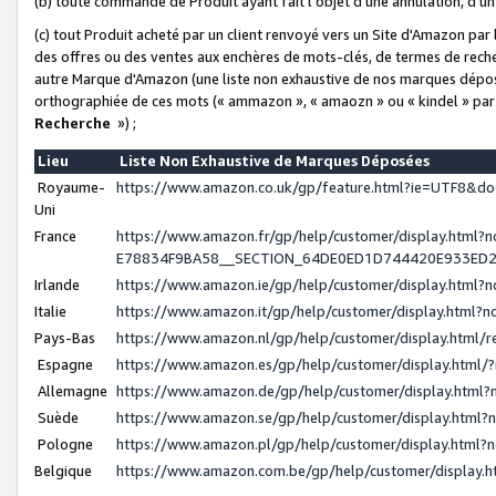
(b) toute commande de Produit ayant fait l'objet d'une annulation, d'u
(c) tout Produit acheté par un client renvoyé vers un Site d'Amazon par
des offres ou des ventes aux enchères de mots-clés, de termes de reche
autre Marque d'Amazon (une liste non exhaustive de nos marques déposée
orthographiée de ces mots (« ammazon », « amaozn » ou « kindel » par
Recherche
») ;
Lieu
Liste Non Exhaustive de Marques Déposées
Royaume-
https://www.amazon.co.uk/gp/feature.html?ie=UTF8&
Uni
France
https://www.amazon.fr/gp/help/customer/display.ht
E78834F9BA58__SECTION_64DE0ED1D744420E933ED
Irlande
https://www.amazon.ie/gp/help/customer/display.htm
Italie
https://www.amazon.it/gp/help/customer/display.html
Pays-Bas
https://www.amazon.nl/gp/help/customer/display.html
Espagne
https://www.amazon.es/gp/help/customer/display.html
Allemagne
https://www.amazon.de/gp/help/customer/display.htm
Suède
https://www.amazon.se/gp/help/customer/display.htm
Pologne
https://www.amazon.pl/gp/help/customer/display.html
Belgique
https://www.amazon.com.be/gp/help/customer/displa