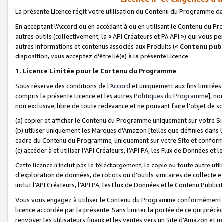
La présente Licence régit votre utilisation du Contenu du Programme d
En acceptant l'Accord ou en accédant à ou en utilisant le Contenu du P
autres outils (collectivement, la «
API Créateurs et PA API
») qui vous pe
autres informations et contenus associés aux Produits («
Contenu publ
disposition, vous acceptez d'être lié(e) à la présente Licence.
1. Licence Limitée pour le Contenu du Programme
Sous réserve des conditions de
l'Accord
et uniquement aux fins limitées
compris la présente Licence et les autres
Politiques du Programme
], n
non exclusive, libre de toute redevance et ne pouvant faire l'objet de so
(a) copier et afficher le Contenu du Programme uniquement sur votre Si
(b) utiliser uniquement les Marques d'Amazon [telles que définies dans 
cadre du Contenu du Programme, uniquement sur votre Site et confo
(c) accéder à et utiliser l’API Créateurs, l’API PA, les Flux de Données e
Cette licence n'inclut pas le téléchargement, la copie ou toute autre util
d’exploration de données, de robots ou d’outils similaires de collecte
inclut l’API Créateurs, l’API PA, les Flux de Données et le Contenu Publici
Vous vous engagez à utiliser le Contenu du Programme conformément a
licence accordée par la présente. Sans limiter la portée de ce qui pré
renvoyer les utilisateurs finaux et les ventes vers un Site d'Amazon et