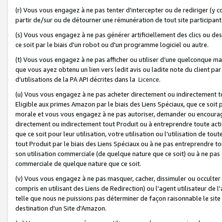
(r) Vous vous engagez à ne pas tenter d'intercepter ou de rediriger (y comp
partir de/sur ou de détourner une rémunération de tout site participa
(s) Vous vous engagez à ne pas générer artificiellement des clics ou de
ce soit par le biais d'un robot ou d'un programme logiciel ou autre.
(t) Vous vous engagez à ne pas afficher ou utiliser d’une quelconque man
que vous ayez obtenu un lien vers ledit avis ou ladite note du client par
d’utilisations de la PA API décrites dans la
Licence
.
(u) Vous vous engagez à ne pas acheter directement ou indirectement t
Eligible aux primes Amazon par le biais des Liens Spéciaux, que ce soit 
morale et vous vous engagez à ne pas autoriser, demander ou encourager
directement ou indirectement tout Produit ou à entreprendre toute acti
que ce soit pour leur utilisation, votre utilisation ou l'utilisation de
tout Produit par le biais des Liens Spéciaux ou à ne pas entreprendre t
son utilisation commerciale (de quelque nature que ce soit) ou à ne pas o
commerciale de quelque nature que ce soit.
(v) Vous vous engagez à ne pas masquer, cacher, dissimuler ou occulter 
compris en utilisant des Liens de Redirection) ou l'agent utilisateur de 
telle que nous ne puissions pas déterminer de façon raisonnable le site ou
destination d'un Site d'Amazon.