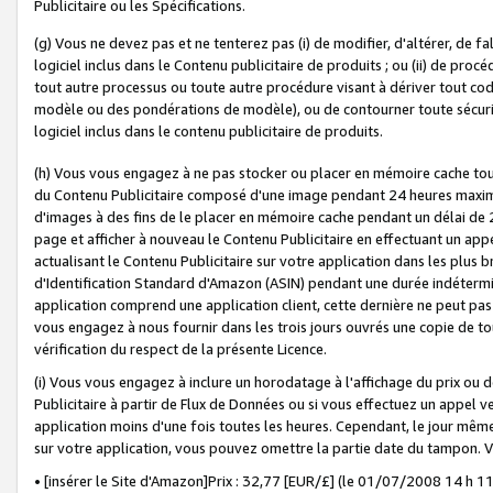
Publicitaire ou les Spécifications.
(g) Vous ne devez pas et ne tenterez pas (i) de modifier, d'altérer, de f
logiciel inclus dans le Contenu publicitaire de produits ; ou (ii) de proc
tout autre processus ou toute autre procédure visant à dériver tout c
modèle ou des pondérations de modèle), ou de contourner toute sécurité a
logiciel inclus dans le contenu publicitaire de produits.
(h) Vous vous engagez à ne pas stocker ou placer en mémoire cache tou
du Contenu Publicitaire composé d'une image pendant 24 heures maxim
d'images à des fins de le placer en mémoire cache pendant un délai de
page et afficher à nouveau le Contenu Publicitaire en effectuant un app
actualisant le Contenu Publicitaire sur votre application dans les plus 
d'Identification Standard d'Amazon (ASIN) pendant une durée indéterminé
application comprend une application client, cette dernière ne peut pa
vous engagez à nous fournir dans les trois jours ouvrés une copie de tou
vérification du respect de la présente Licence.
(i) Vous vous engagez à inclure un horodatage à l'affichage du prix ou 
Publicitaire à partir de Flux de Données ou si vous effectuez un appel ve
application moins d'une fois toutes les heures. Cependant, le jour même
sur votre application, vous pouvez omettre la partie date du tampon.
• [insérer le Site d'Amazon]Prix : 32,77 [EUR/£] (le 01/07/2008 14 h 11 