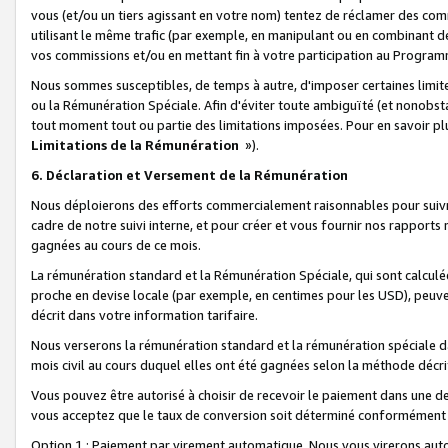
vous (et/ou un tiers agissant en votre nom) tentez de réclamer des c
utilisant le même trafic (par exemple, en manipulant ou en combinant 
vos commissions et/ou en mettant fin à votre participation au Progra
Nous sommes susceptibles, de temps à autre, d'imposer certaines limit
ou la Rémunération Spéciale. Afin d'éviter toute ambiguïté (et nonobst
tout moment tout ou partie des limitations imposées. Pour en savoir plus
Limitations de la Rémunération
»).
6. Déclaration et Versement de la Rémunération
Nous déploierons des efforts commercialement raisonnables pour suivr
cadre de notre suivi interne, et pour créer et vous fournir nos rapport
gagnées au cours de ce mois.
La rémunération standard et la Rémunération Spéciale, qui sont calcul
proche en devise locale (par exemple, en centimes pour les USD), peuve
décrit dans votre information tarifaire.
Nous verserons la rémunération standard et la rémunération spéciale da
mois civil au cours duquel elles ont été gagnées selon la méthode décr
Vous pouvez être autorisé à choisir de recevoir le paiement dans une dev
vous acceptez que le taux de conversion soit déterminé conformément
Option 1 : Paiement par virement automatique.
Nous vous virerons aut