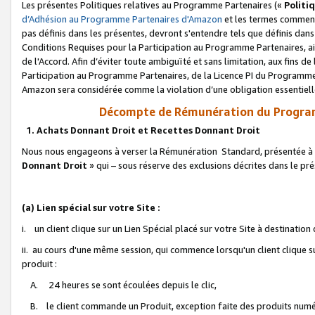
Les présentes Politiques relatives au Programme Partenaires («
Politi
d’Adhésion au Programme Partenaires d'Amazon
et les termes commenç
pas définis dans les présentes, devront s'entendre tels que définis dans 
Conditions Requises pour la Participation au Programme Partenaires, ai
de l'Accord. Afin d’éviter toute ambiguïté et sans limitation, aux fins de
Participation au Programme Partenaires, de la Licence PI du Programme 
Amazon sera considérée comme la violation d’une obligation essentielle
Décompte de Rémunération du Program
1. Achats Donnant Droit et Recettes Donnant Droit
Nous nous engageons à verser la Rémunération Standard, présentée à l
Donnant Droit
» qui – sous réserve des exclusions décrites dans le p
(a) Lien spécial sur votre Site :
i. un client clique sur un Lien Spécial placé sur votre Site à destination
ii. au cours d'une même session, qui commence lorsqu'un client clique s
produit :
A. 24 heures se sont écoulées depuis le clic,
B. le client commande un Produit, exception faite des produits numéri