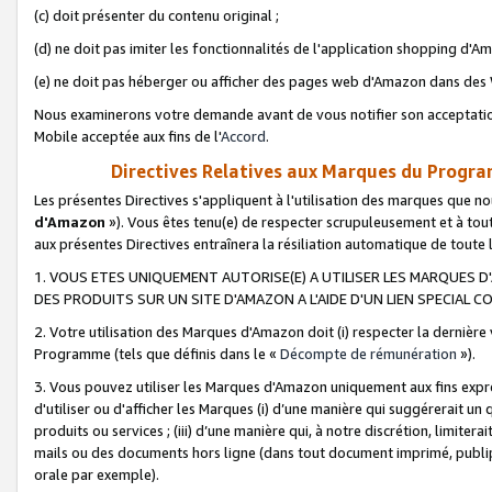
(c) doit présenter du contenu original ;
(d) ne doit pas imiter les fonctionnalités de l'application shopping d'Am
(e) ne doit pas héberger ou afficher des pages web d'Amazon dans de
Nous examinerons votre demande avant de vous notifier son acceptatio
Mobile acceptée aux fins de l'
Accord
.
Directives Relatives aux Marques du Progra
Les présentes Directives s'appliquent à l'utilisation des marques que
d'Amazon
»). Vous êtes tenu(e) de respecter scrupuleusement et à tou
aux présentes Directives entraînera la résiliation automatique de toute
1. VOUS ETES UNIQUEMENT AUTORISE(E) A UTILISER LES MARQUES D'
DES PRODUITS SUR UN SITE D'AMAZON A L'AIDE D'UN LIEN SPECIAL 
2. Votre utilisation des Marques d'Amazon doit (i) respecter la dernière
Programme (tels que définis dans le «
Décompte de rémunération
»).
3. Vous pouvez utiliser les Marques d'Amazon uniquement aux fins expr
d'utiliser ou d'afficher les Marques (i) d’une manière qui suggérerait un
produits ou services ; (iii) d’une manière qui, à notre discrétion, limit
mails ou des documents hors ligne (dans tout document imprimé, publip
orale par exemple).