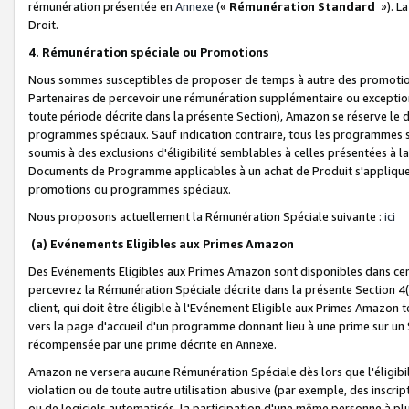
rémunération présentée en
Annexe
(«
Rémunération Standard
»). L
Droit.
4. Rémunération spéciale ou Promotions
Nous sommes susceptibles de proposer de temps à autre des promotion
Partenaires de percevoir une rémunération supplémentaire ou exceptio
toute période décrite dans la présente Section), Amazon se réserve le
programmes spéciaux. Sauf indication contraire, tous les programmes s
soumis à des exclusions d'éligibilité semblables à celles présentées à 
Documents de Programme applicables à un achat de Produit s'appliquera
promotions ou programmes spéciaux.
Nous proposons actuellement la Rémunération Spéciale suivante :
ici
(a) Evénements Eligibles aux Primes Amazon
Des Evénements Eligibles aux Primes Amazon sont disponibles dans cer
percevrez la Rémunération Spéciale décrite dans la présente Section 4(
client, qui doit être éligible à l'Evénement Eligible aux Primes Amazon te
vers la page d'accueil d'un programme donnant lieu à une prime sur un Si
récompensée par une prime décrite en Annexe.
Amazon ne versera aucune Rémunération Spéciale dès lors que l'éligibi
violation ou de toute autre utilisation abusive (par exemple, des inscrip
ou de logiciels automatisés, la participation d'une même personne à p