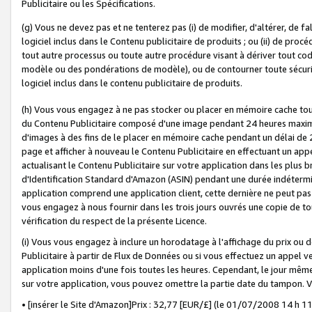
Publicitaire ou les Spécifications.
(g) Vous ne devez pas et ne tenterez pas (i) de modifier, d'altérer, de f
logiciel inclus dans le Contenu publicitaire de produits ; ou (ii) de proc
tout autre processus ou toute autre procédure visant à dériver tout c
modèle ou des pondérations de modèle), ou de contourner toute sécurité a
logiciel inclus dans le contenu publicitaire de produits.
(h) Vous vous engagez à ne pas stocker ou placer en mémoire cache tou
du Contenu Publicitaire composé d'une image pendant 24 heures maxim
d'images à des fins de le placer en mémoire cache pendant un délai de
page et afficher à nouveau le Contenu Publicitaire en effectuant un app
actualisant le Contenu Publicitaire sur votre application dans les plus 
d'Identification Standard d'Amazon (ASIN) pendant une durée indéterminé
application comprend une application client, cette dernière ne peut pa
vous engagez à nous fournir dans les trois jours ouvrés une copie de tou
vérification du respect de la présente Licence.
(i) Vous vous engagez à inclure un horodatage à l'affichage du prix ou 
Publicitaire à partir de Flux de Données ou si vous effectuez un appel ve
application moins d'une fois toutes les heures. Cependant, le jour même
sur votre application, vous pouvez omettre la partie date du tampon.
• [insérer le Site d'Amazon]Prix : 32,77 [EUR/£] (le 01/07/2008 14 h 11 