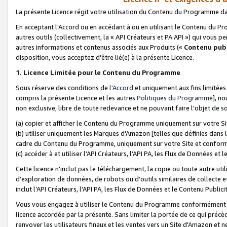
La présente Licence régit votre utilisation du Contenu du Programme d
En acceptant l'Accord ou en accédant à ou en utilisant le Contenu du P
autres outils (collectivement, la «
API Créateurs et PA API
») qui vous pe
autres informations et contenus associés aux Produits («
Contenu publ
disposition, vous acceptez d'être lié(e) à la présente Licence.
1. Licence Limitée pour le Contenu du Programme
Sous réserve des conditions de
l'Accord
et uniquement aux fins limitées
compris la présente Licence et les autres
Politiques du Programme
], n
non exclusive, libre de toute redevance et ne pouvant faire l'objet de so
(a) copier et afficher le Contenu du Programme uniquement sur votre Si
(b) utiliser uniquement les Marques d'Amazon [telles que définies dans 
cadre du Contenu du Programme, uniquement sur votre Site et confo
(c) accéder à et utiliser l’API Créateurs, l’API PA, les Flux de Données e
Cette licence n'inclut pas le téléchargement, la copie ou toute autre util
d’exploration de données, de robots ou d’outils similaires de collecte
inclut l’API Créateurs, l’API PA, les Flux de Données et le Contenu Publici
Vous vous engagez à utiliser le Contenu du Programme conformément a
licence accordée par la présente. Sans limiter la portée de ce qui pré
renvoyer les utilisateurs finaux et les ventes vers un Site d'Amazon et