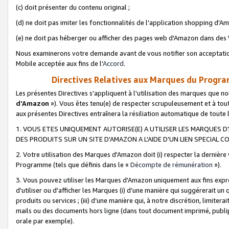
(c) doit présenter du contenu original ;
(d) ne doit pas imiter les fonctionnalités de l'application shopping d'Am
(e) ne doit pas héberger ou afficher des pages web d'Amazon dans de
Nous examinerons votre demande avant de vous notifier son acceptatio
Mobile acceptée aux fins de l'
Accord
.
Directives Relatives aux Marques du Progra
Les présentes Directives s'appliquent à l'utilisation des marques que
d'Amazon
»). Vous êtes tenu(e) de respecter scrupuleusement et à tou
aux présentes Directives entraînera la résiliation automatique de toute
1. VOUS ETES UNIQUEMENT AUTORISE(E) A UTILISER LES MARQUES D'
DES PRODUITS SUR UN SITE D'AMAZON A L'AIDE D'UN LIEN SPECIAL 
2. Votre utilisation des Marques d'Amazon doit (i) respecter la dernière
Programme (tels que définis dans le «
Décompte de rémunération
»).
3. Vous pouvez utiliser les Marques d'Amazon uniquement aux fins expr
d'utiliser ou d'afficher les Marques (i) d’une manière qui suggérerait un
produits ou services ; (iii) d’une manière qui, à notre discrétion, limit
mails ou des documents hors ligne (dans tout document imprimé, publip
orale par exemple).