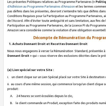
Les présentes Politiques relatives au Programme Partenaires («
Politi
d’Adhésion au Programme Partenaires d'Amazon
et les termes commenç
pas définis dans les présentes, devront s'entendre tels que définis dans 
Conditions Requises pour la Participation au Programme Partenaires, ai
de l'Accord. Afin d’éviter toute ambiguïté et sans limitation, aux fins de
Participation au Programme Partenaires, de la Licence PI du Programme 
Amazon sera considérée comme la violation d’une obligation essentielle
Décompte de Rémunération du Program
1. Achats Donnant Droit et Recettes Donnant Droit
Nous nous engageons à verser la Rémunération Standard, présentée à l
Donnant Droit
» qui – sous réserve des exclusions décrites dans le p
(a) Lien spécial sur votre Site :
i. un client clique sur un Lien Spécial placé sur votre Site à destination
ii. au cours d'une même session, qui commence lorsqu'un client clique s
produit :
A. 24 heures se sont écoulées depuis le clic,
B. le client commande un Produit, exception faite des produits numéri