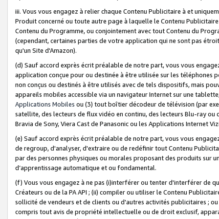
iii. Vous vous engagez à relier chaque Contenu Publicitaire à et uniqu
Produit concerné ou toute autre page à laquelle le Contenu Publicitaire
Contenu du Programme, ou conjointement avec tout Contenu du Programm
(cependant, certaines parties de votre application qui ne sont pas étroi
qu'un Site d'Amazon).
(d) Sauf accord exprès écrit préalable de notre part, vous vous engagez à
application conçue pour ou destinée à être utilisée sur les téléphones p
non conçus ou destinés à être utilisés avec de tels dispositifs, mais pouv
appareils mobiles accessible via un navigateur Internet sur une tablett
Applications Mobiles
ou (3) tout boîtier décodeur de télévision (par ex
satellite, des lecteurs de flux vidéo en continu, des lecteurs Blu-ray o
Bravia de Sony, Viera Cast de Panasonic ou les Applications Internet Viz
(e) Sauf accord exprès écrit préalable de notre part, vous vous engagez 
de regroup, d'analyser, d'extraire ou de redéfinir tout Contenu Publicitai
par des personnes physiques ou morales proposant des produits sur un
d’apprentissage automatique et ou fondamental.
(f) Vous vous engagez à ne pas (i)interférer ou tenter d'interférer de 
Créateurs ou de la PA API ; (ii) compiler ou utiliser le Contenu Publicita
sollicité de vendeurs et de clients ou d'autres activités publicitaires ; ou (
compris tout avis de propriété intellectuelle ou de droit exclusif, appar