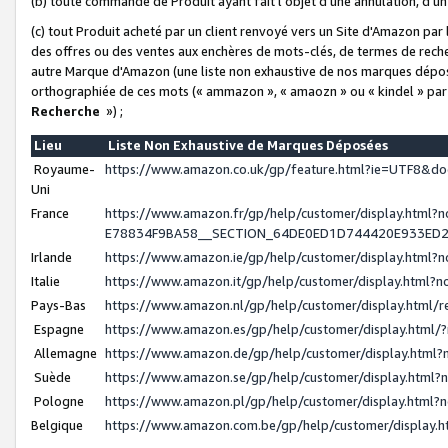
(b) toute commande de Produit ayant fait l'objet d'une annulation, d'u
(c) tout Produit acheté par un client renvoyé vers un Site d'Amazon par
des offres ou des ventes aux enchères de mots-clés, de termes de reche
autre Marque d'Amazon (une liste non exhaustive de nos marques déposée
orthographiée de ces mots (« ammazon », « amaozn » ou « kindel » par
Recherche
») ;
Lieu
Liste Non Exhaustive de Marques Déposées
Royaume-
https://www.amazon.co.uk/gp/feature.html?ie=UTF8&
Uni
France
https://www.amazon.fr/gp/help/customer/display.ht
E78834F9BA58__SECTION_64DE0ED1D744420E933ED
Irlande
https://www.amazon.ie/gp/help/customer/display.htm
Italie
https://www.amazon.it/gp/help/customer/display.html
Pays-Bas
https://www.amazon.nl/gp/help/customer/display.html
Espagne
https://www.amazon.es/gp/help/customer/display.html
Allemagne
https://www.amazon.de/gp/help/customer/display.htm
Suède
https://www.amazon.se/gp/help/customer/display.htm
Pologne
https://www.amazon.pl/gp/help/customer/display.html
Belgique
https://www.amazon.com.be/gp/help/customer/displa