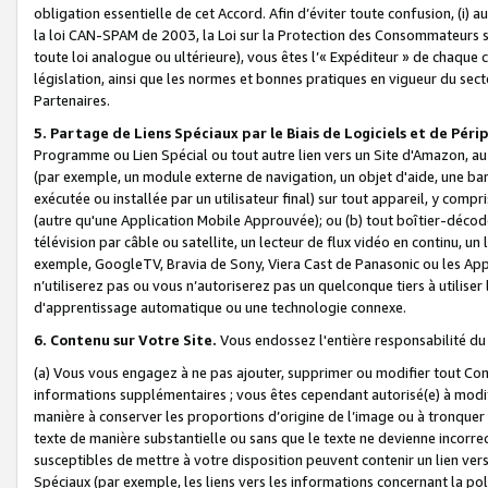
obligation essentielle de cet Accord. Afin d’éviter toute confusion, (i) a
la loi CAN-SPAM de 2003, la Loi sur la Protection des Consommateurs s
toute loi analogue ou ultérieure), vous êtes l’« Expéditeur » de chaque 
législation, ainsi que les normes et bonnes pratiques en vigueur du s
Partenaires.
5. Partage de Liens Spéciaux par le Biais de Logiciels et de Pér
Programme ou Lien Spécial ou tout autre lien vers un Site d'Amazon, au su
(par exemple, un module externe de navigation, un objet d'aide, une ba
exécutée ou installée par un utilisateur final) sur tout appareil, y comp
(autre qu'une Application Mobile Approuvée); ou (b) tout boîtier-décod
télévision par câble ou satellite, un lecteur de flux vidéo en continu, un
exemple, GoogleTV, Bravia de Sony, Viera Cast de Panasonic ou les Appli
n’utiliserez pas ou vous n’autoriserez pas un quelconque tiers à utili
d'apprentissage automatique ou une technologie connexe.
6. Contenu sur Votre Site.
Vous endossez l'entière responsabilité du
(a) Vous vous engagez à ne pas ajouter, supprimer ou modifier tout Co
informations supplémentaires ; vous êtes cependant autorisé(e) à modi
manière à conserver les proportions d’origine de l’image ou à tronquer
texte de manière substantielle ou sans que le texte ne devienne incorr
susceptibles de mettre à votre disposition peuvent contenir un lien ver
Spéciaux (par exemple, les liens vers les informations concernant la poli