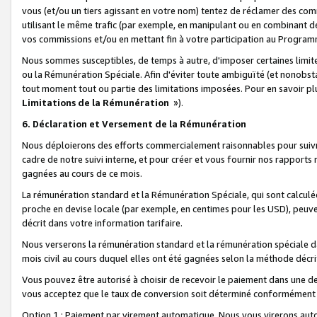
vous (et/ou un tiers agissant en votre nom) tentez de réclamer des c
utilisant le même trafic (par exemple, en manipulant ou en combinant 
vos commissions et/ou en mettant fin à votre participation au Progra
Nous sommes susceptibles, de temps à autre, d'imposer certaines limit
ou la Rémunération Spéciale. Afin d'éviter toute ambiguïté (et nonobst
tout moment tout ou partie des limitations imposées. Pour en savoir plus
Limitations de la Rémunération
»).
6. Déclaration et Versement de la Rémunération
Nous déploierons des efforts commercialement raisonnables pour suivr
cadre de notre suivi interne, et pour créer et vous fournir nos rapport
gagnées au cours de ce mois.
La rémunération standard et la Rémunération Spéciale, qui sont calcul
proche en devise locale (par exemple, en centimes pour les USD), peuve
décrit dans votre information tarifaire.
Nous verserons la rémunération standard et la rémunération spéciale da
mois civil au cours duquel elles ont été gagnées selon la méthode décr
Vous pouvez être autorisé à choisir de recevoir le paiement dans une dev
vous acceptez que le taux de conversion soit déterminé conformément
Option 1 : Paiement par virement automatique.
Nous vous virerons aut