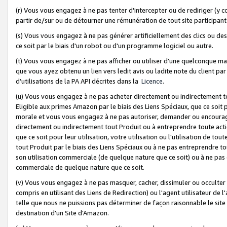
(r) Vous vous engagez à ne pas tenter d'intercepter ou de rediriger (y comp
partir de/sur ou de détourner une rémunération de tout site participa
(s) Vous vous engagez à ne pas générer artificiellement des clics ou de
ce soit par le biais d'un robot ou d'un programme logiciel ou autre.
(t) Vous vous engagez à ne pas afficher ou utiliser d’une quelconque man
que vous ayez obtenu un lien vers ledit avis ou ladite note du client par
d’utilisations de la PA API décrites dans la
Licence
.
(u) Vous vous engagez à ne pas acheter directement ou indirectement t
Eligible aux primes Amazon par le biais des Liens Spéciaux, que ce soit 
morale et vous vous engagez à ne pas autoriser, demander ou encourager
directement ou indirectement tout Produit ou à entreprendre toute acti
que ce soit pour leur utilisation, votre utilisation ou l'utilisation de
tout Produit par le biais des Liens Spéciaux ou à ne pas entreprendre t
son utilisation commerciale (de quelque nature que ce soit) ou à ne pas o
commerciale de quelque nature que ce soit.
(v) Vous vous engagez à ne pas masquer, cacher, dissimuler ou occulter 
compris en utilisant des Liens de Redirection) ou l'agent utilisateur de 
telle que nous ne puissions pas déterminer de façon raisonnable le site ou
destination d'un Site d'Amazon.