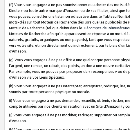
(f) Vous vous engagez à ne pas soumissionner ou acheter des mots-clés,
Kindle » ou toute autre marque d'Amazon ou de ses filiales, ainsi que t
vous pouvez consulter une liste non exhaustive dans le Tableau Non Ex
mots-clés sur tout Moteur de Recherche dès lors que les publicités de 
Moteur de Recherche (tel que défini dans le
Décompte de Rémunératio
Moteurs de Recherche afin qu'ils apparaissent en réponse à un mot-clé o
naturels, gratuits, organiques ou non payants), tant que vous respectez 
vers votre site, et non directement ou indirectement, par le biais d'un Li
d'Amazon.
(g) Vous vous engagez à ne pas offrir à une quelconque personne physi
l'argent, une remise, un rabais, des points, un don à une œuvre caritativ
Par exemple, vous ne pouvez pas proposer de « récompenses » ou de p
d'Amazon via vos Liens Spéciaux.
(h) Vous vous engagez à ne pas intercepter, enregistrer, rediriger, lire
soumis par toute personne physique ou morale.
(i) Vous vous engagez à ne pas demander, recueillir, obtenir, stocker, 
compte utilisées par nos clients en relation avec un Site d'Amazon (y c
(j) Vous vous engagez à ne pas modifier, rediriger, supprimer ou rempla
d'Amazon.
(k) Vous vous engagez à ne pas passer une quelconque commande ou init