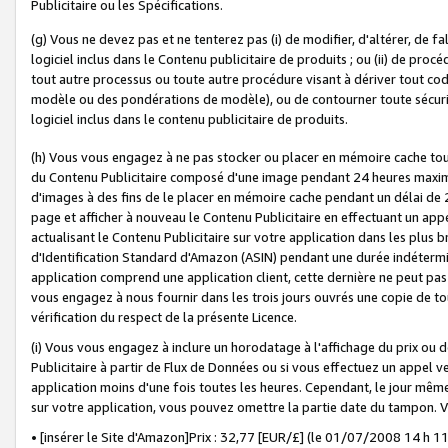
Publicitaire ou les Spécifications.
(g) Vous ne devez pas et ne tenterez pas (i) de modifier, d'altérer, de f
logiciel inclus dans le Contenu publicitaire de produits ; ou (ii) de proc
tout autre processus ou toute autre procédure visant à dériver tout c
modèle ou des pondérations de modèle), ou de contourner toute sécurité a
logiciel inclus dans le contenu publicitaire de produits.
(h) Vous vous engagez à ne pas stocker ou placer en mémoire cache tou
du Contenu Publicitaire composé d'une image pendant 24 heures maxim
d'images à des fins de le placer en mémoire cache pendant un délai de
page et afficher à nouveau le Contenu Publicitaire en effectuant un app
actualisant le Contenu Publicitaire sur votre application dans les plus 
d'Identification Standard d'Amazon (ASIN) pendant une durée indéterminé
application comprend une application client, cette dernière ne peut pa
vous engagez à nous fournir dans les trois jours ouvrés une copie de tou
vérification du respect de la présente Licence.
(i) Vous vous engagez à inclure un horodatage à l'affichage du prix ou 
Publicitaire à partir de Flux de Données ou si vous effectuez un appel ve
application moins d'une fois toutes les heures. Cependant, le jour même
sur votre application, vous pouvez omettre la partie date du tampon.
• [insérer le Site d'Amazon]Prix : 32,77 [EUR/£] (le 01/07/2008 14 h 11 