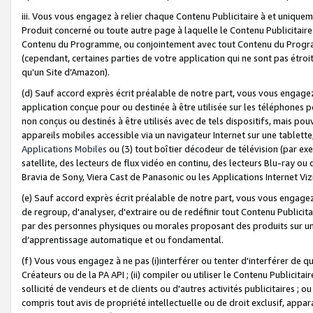
iii. Vous vous engagez à relier chaque Contenu Publicitaire à et uniqu
Produit concerné ou toute autre page à laquelle le Contenu Publicitaire
Contenu du Programme, ou conjointement avec tout Contenu du Programm
(cependant, certaines parties de votre application qui ne sont pas étroi
qu'un Site d'Amazon).
(d) Sauf accord exprès écrit préalable de notre part, vous vous engagez à
application conçue pour ou destinée à être utilisée sur les téléphones p
non conçus ou destinés à être utilisés avec de tels dispositifs, mais pouv
appareils mobiles accessible via un navigateur Internet sur une tablett
Applications Mobiles
ou (3) tout boîtier décodeur de télévision (par ex
satellite, des lecteurs de flux vidéo en continu, des lecteurs Blu-ray o
Bravia de Sony, Viera Cast de Panasonic ou les Applications Internet Viz
(e) Sauf accord exprès écrit préalable de notre part, vous vous engagez 
de regroup, d'analyser, d'extraire ou de redéfinir tout Contenu Publicitai
par des personnes physiques ou morales proposant des produits sur un
d’apprentissage automatique et ou fondamental.
(f) Vous vous engagez à ne pas (i)interférer ou tenter d'interférer de 
Créateurs ou de la PA API ; (ii) compiler ou utiliser le Contenu Publicita
sollicité de vendeurs et de clients ou d'autres activités publicitaires ; ou (
compris tout avis de propriété intellectuelle ou de droit exclusif, appar