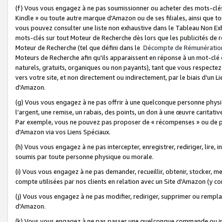
(f) Vous vous engagez à ne pas soumissionner ou acheter des mots-clés,
Kindle » ou toute autre marque d'Amazon ou de ses filiales, ainsi que t
vous pouvez consulter une liste non exhaustive dans le Tableau Non Ex
mots-clés sur tout Moteur de Recherche dès lors que les publicités de 
Moteur de Recherche (tel que défini dans le
Décompte de Rémunératio
Moteurs de Recherche afin qu'ils apparaissent en réponse à un mot-clé o
naturels, gratuits, organiques ou non payants), tant que vous respectez 
vers votre site, et non directement ou indirectement, par le biais d'un Li
d'Amazon.
(g) Vous vous engagez à ne pas offrir à une quelconque personne physi
l'argent, une remise, un rabais, des points, un don à une œuvre caritativ
Par exemple, vous ne pouvez pas proposer de « récompenses » ou de p
d'Amazon via vos Liens Spéciaux.
(h) Vous vous engagez à ne pas intercepter, enregistrer, rediriger, lire
soumis par toute personne physique ou morale.
(i) Vous vous engagez à ne pas demander, recueillir, obtenir, stocker, 
compte utilisées par nos clients en relation avec un Site d'Amazon (y c
(j) Vous vous engagez à ne pas modifier, rediriger, supprimer ou rempla
d'Amazon.
(k) Vous vous engagez à ne pas passer une quelconque commande ou init