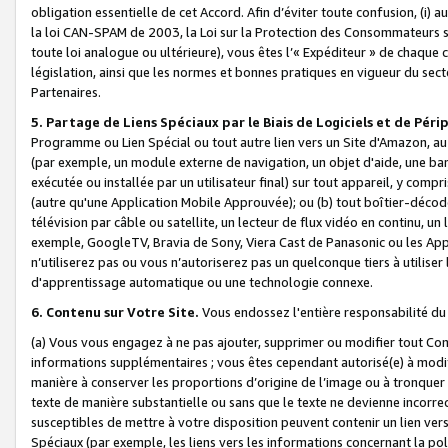
obligation essentielle de cet Accord. Afin d’éviter toute confusion, (i) a
la loi CAN-SPAM de 2003, la Loi sur la Protection des Consommateurs s
toute loi analogue ou ultérieure), vous êtes l’« Expéditeur » de chaque 
législation, ainsi que les normes et bonnes pratiques en vigueur du s
Partenaires.
5. Partage de Liens Spéciaux par le Biais de Logiciels et de Pér
Programme ou Lien Spécial ou tout autre lien vers un Site d'Amazon, au su
(par exemple, un module externe de navigation, un objet d'aide, une ba
exécutée ou installée par un utilisateur final) sur tout appareil, y comp
(autre qu'une Application Mobile Approuvée); ou (b) tout boîtier-décod
télévision par câble ou satellite, un lecteur de flux vidéo en continu, un
exemple, GoogleTV, Bravia de Sony, Viera Cast de Panasonic ou les Appli
n’utiliserez pas ou vous n’autoriserez pas un quelconque tiers à utili
d'apprentissage automatique ou une technologie connexe.
6. Contenu sur Votre Site.
Vous endossez l'entière responsabilité du
(a) Vous vous engagez à ne pas ajouter, supprimer ou modifier tout Co
informations supplémentaires ; vous êtes cependant autorisé(e) à modi
manière à conserver les proportions d’origine de l’image ou à tronquer
texte de manière substantielle ou sans que le texte ne devienne incorr
susceptibles de mettre à votre disposition peuvent contenir un lien ver
Spéciaux (par exemple, les liens vers les informations concernant la poli