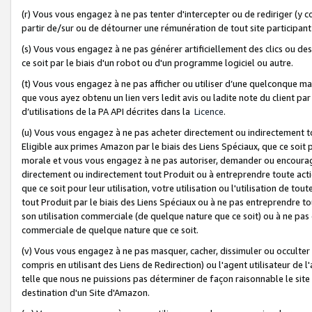
(r) Vous vous engagez à ne pas tenter d'intercepter ou de rediriger (y comp
partir de/sur ou de détourner une rémunération de tout site participa
(s) Vous vous engagez à ne pas générer artificiellement des clics ou de
ce soit par le biais d'un robot ou d'un programme logiciel ou autre.
(t) Vous vous engagez à ne pas afficher ou utiliser d’une quelconque man
que vous ayez obtenu un lien vers ledit avis ou ladite note du client par
d’utilisations de la PA API décrites dans la
Licence
.
(u) Vous vous engagez à ne pas acheter directement ou indirectement t
Eligible aux primes Amazon par le biais des Liens Spéciaux, que ce soit 
morale et vous vous engagez à ne pas autoriser, demander ou encourager
directement ou indirectement tout Produit ou à entreprendre toute acti
que ce soit pour leur utilisation, votre utilisation ou l'utilisation de
tout Produit par le biais des Liens Spéciaux ou à ne pas entreprendre t
son utilisation commerciale (de quelque nature que ce soit) ou à ne pas o
commerciale de quelque nature que ce soit.
(v) Vous vous engagez à ne pas masquer, cacher, dissimuler ou occulter 
compris en utilisant des Liens de Redirection) ou l'agent utilisateur de 
telle que nous ne puissions pas déterminer de façon raisonnable le site ou
destination d'un Site d'Amazon.