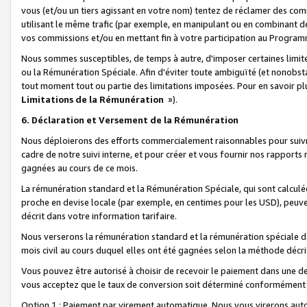
vous (et/ou un tiers agissant en votre nom) tentez de réclamer des c
utilisant le même trafic (par exemple, en manipulant ou en combinant 
vos commissions et/ou en mettant fin à votre participation au Progra
Nous sommes susceptibles, de temps à autre, d'imposer certaines limit
ou la Rémunération Spéciale. Afin d'éviter toute ambiguïté (et nonobst
tout moment tout ou partie des limitations imposées. Pour en savoir plus
Limitations de la Rémunération
»).
6. Déclaration et Versement de la Rémunération
Nous déploierons des efforts commercialement raisonnables pour suivr
cadre de notre suivi interne, et pour créer et vous fournir nos rapport
gagnées au cours de ce mois.
La rémunération standard et la Rémunération Spéciale, qui sont calcul
proche en devise locale (par exemple, en centimes pour les USD), peuve
décrit dans votre information tarifaire.
Nous verserons la rémunération standard et la rémunération spéciale da
mois civil au cours duquel elles ont été gagnées selon la méthode décr
Vous pouvez être autorisé à choisir de recevoir le paiement dans une dev
vous acceptez que le taux de conversion soit déterminé conformément
Option 1 : Paiement par virement automatique.
Nous vous virerons aut