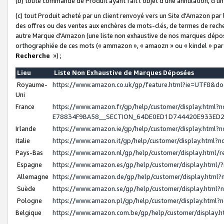
(b) toute commande de Produit ayant fait l'objet d'une annulation, d'u
(c) tout Produit acheté par un client renvoyé vers un Site d'Amazon par
des offres ou des ventes aux enchères de mots-clés, de termes de reche
autre Marque d'Amazon (une liste non exhaustive de nos marques déposée
orthographiée de ces mots (« ammazon », « amaozn » ou « kindel » par
Recherche
») ;
Lieu
Liste Non Exhaustive de Marques Déposées
Royaume-
https://www.amazon.co.uk/gp/feature.html?ie=UTF8&
Uni
France
https://www.amazon.fr/gp/help/customer/display.ht
E78834F9BA58__SECTION_64DE0ED1D744420E933ED
Irlande
https://www.amazon.ie/gp/help/customer/display.htm
Italie
https://www.amazon.it/gp/help/customer/display.html
Pays-Bas
https://www.amazon.nl/gp/help/customer/display.html
Espagne
https://www.amazon.es/gp/help/customer/display.html
Allemagne
https://www.amazon.de/gp/help/customer/display.htm
Suède
https://www.amazon.se/gp/help/customer/display.htm
Pologne
https://www.amazon.pl/gp/help/customer/display.html
Belgique
https://www.amazon.com.be/gp/help/customer/displa