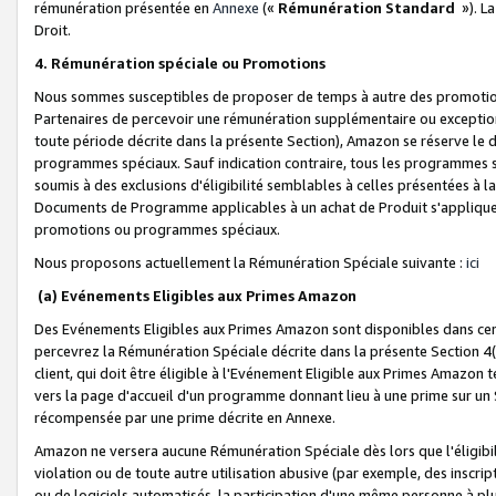
rémunération présentée en
Annexe
(«
Rémunération Standard
»). L
Droit.
4. Rémunération spéciale ou Promotions
Nous sommes susceptibles de proposer de temps à autre des promotion
Partenaires de percevoir une rémunération supplémentaire ou exceptio
toute période décrite dans la présente Section), Amazon se réserve le
programmes spéciaux. Sauf indication contraire, tous les programmes s
soumis à des exclusions d'éligibilité semblables à celles présentées à 
Documents de Programme applicables à un achat de Produit s'appliquera
promotions ou programmes spéciaux.
Nous proposons actuellement la Rémunération Spéciale suivante :
ici
(a) Evénements Eligibles aux Primes Amazon
Des Evénements Eligibles aux Primes Amazon sont disponibles dans cer
percevrez la Rémunération Spéciale décrite dans la présente Section 4(
client, qui doit être éligible à l'Evénement Eligible aux Primes Amazon te
vers la page d'accueil d'un programme donnant lieu à une prime sur un Si
récompensée par une prime décrite en Annexe.
Amazon ne versera aucune Rémunération Spéciale dès lors que l'éligibi
violation ou de toute autre utilisation abusive (par exemple, des inscrip
ou de logiciels automatisés, la participation d'une même personne à p