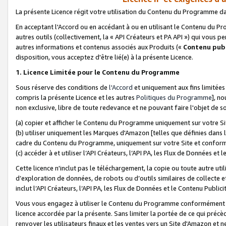
La présente Licence régit votre utilisation du Contenu du Programme d
En acceptant l'Accord ou en accédant à ou en utilisant le Contenu du P
autres outils (collectivement, la «
API Créateurs et PA API
») qui vous pe
autres informations et contenus associés aux Produits («
Contenu publ
disposition, vous acceptez d'être lié(e) à la présente Licence.
1. Licence Limitée pour le Contenu du Programme
Sous réserve des conditions de
l'Accord
et uniquement aux fins limitées
compris la présente Licence et les autres
Politiques du Programme
], n
non exclusive, libre de toute redevance et ne pouvant faire l'objet de so
(a) copier et afficher le Contenu du Programme uniquement sur votre Si
(b) utiliser uniquement les Marques d'Amazon [telles que définies dans 
cadre du Contenu du Programme, uniquement sur votre Site et confo
(c) accéder à et utiliser l’API Créateurs, l’API PA, les Flux de Données e
Cette licence n'inclut pas le téléchargement, la copie ou toute autre util
d’exploration de données, de robots ou d’outils similaires de collecte
inclut l’API Créateurs, l’API PA, les Flux de Données et le Contenu Publici
Vous vous engagez à utiliser le Contenu du Programme conformément a
licence accordée par la présente. Sans limiter la portée de ce qui pré
renvoyer les utilisateurs finaux et les ventes vers un Site d'Amazon et