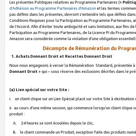
Les présentes Politiques relatives au Programme Partenaires («
Politi
d’Adhésion au Programme Partenaires d'Amazon
et les termes commenç
pas définis dans les présentes, devront s'entendre tels que définis dans 
Conditions Requises pour la Participation au Programme Partenaires, ai
de l'Accord. Afin d’éviter toute ambiguïté et sans limitation, aux fins de
Participation au Programme Partenaires, de la Licence PI du Programme 
Amazon sera considérée comme la violation d’une obligation essentielle
Décompte de Rémunération du Program
1. Achats Donnant Droit et Recettes Donnant Droit
Nous nous engageons à verser la Rémunération Standard, présentée à l
Donnant Droit
» qui – sous réserve des exclusions décrites dans le p
(a) Lien spécial sur votre Site :
i. un client clique sur un Lien Spécial placé sur votre Site à destination
ii. au cours d'une même session, qui commence lorsqu'un client clique s
produit :
A. 24 heures se sont écoulées depuis le clic,
B. le client commande un Produit, exception faite des produits numéri