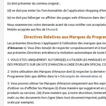
(c) doit présenter du contenu original ;
(d) ne doit pas imiter les fonctionnalités de l'application shopping d'Am
(e) ne doit pas héberger ou afficher des pages web d'Amazon dans de
Nous examinerons votre demande avant de vous notifier son acceptatio
Mobile acceptée aux fins de l'
Accord
.
Directives Relatives aux Marques du Progra
Les présentes Directives s'appliquent à l'utilisation des marques que
d'Amazon
»). Vous êtes tenu(e) de respecter scrupuleusement et à tou
aux présentes Directives entraînera la résiliation automatique de toute
1. VOUS ETES UNIQUEMENT AUTORISE(E) A UTILISER LES MARQUES D'
DES PRODUITS SUR UN SITE D'AMAZON A L'AIDE D'UN LIEN SPECIAL 
2. Votre utilisation des Marques d'Amazon doit (i) respecter la dernière
Programme (tels que définis dans le «
Décompte de rémunération
»).
3. Vous pouvez utiliser les Marques d'Amazon uniquement aux fins expr
d'utiliser ou d'afficher les Marques (i) d’une manière qui suggérerait un
produits ou services ; (iii) d’une manière qui, à notre discrétion, limit
mails ou des documents hors ligne (dans tout document imprimé, publip
orale par exemple).