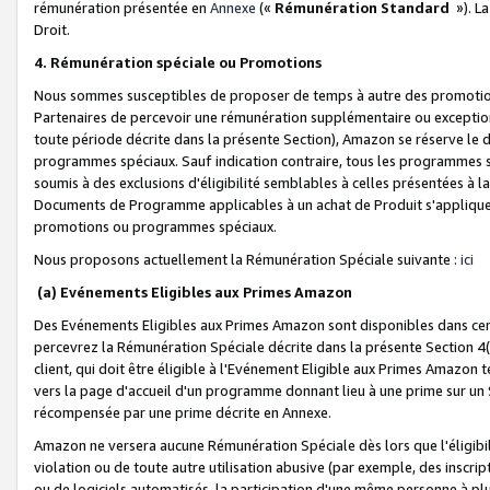
rémunération présentée en
Annexe
(«
Rémunération Standard
»). L
Droit.
4. Rémunération spéciale ou Promotions
Nous sommes susceptibles de proposer de temps à autre des promotion
Partenaires de percevoir une rémunération supplémentaire ou exceptio
toute période décrite dans la présente Section), Amazon se réserve le
programmes spéciaux. Sauf indication contraire, tous les programmes s
soumis à des exclusions d'éligibilité semblables à celles présentées à 
Documents de Programme applicables à un achat de Produit s'appliquera
promotions ou programmes spéciaux.
Nous proposons actuellement la Rémunération Spéciale suivante :
ici
(a) Evénements Eligibles aux Primes Amazon
Des Evénements Eligibles aux Primes Amazon sont disponibles dans cer
percevrez la Rémunération Spéciale décrite dans la présente Section 4(
client, qui doit être éligible à l'Evénement Eligible aux Primes Amazon te
vers la page d'accueil d'un programme donnant lieu à une prime sur un Si
récompensée par une prime décrite en Annexe.
Amazon ne versera aucune Rémunération Spéciale dès lors que l'éligibi
violation ou de toute autre utilisation abusive (par exemple, des inscrip
ou de logiciels automatisés, la participation d'une même personne à p