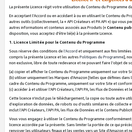
La présente Licence régit votre utilisation du Contenu du Programme d
En acceptant l'Accord ou en accédant à ou en utilisant le Contenu du P
autres outils (collectivement, la «
API Créateurs et PA API
») qui vous pe
autres informations et contenus associés aux Produits («
Contenu publ
disposition, vous acceptez d'être lié(e) à la présente Licence.
1. Licence Limitée pour le Contenu du Programme
Sous réserve des conditions de
l'Accord
et uniquement aux fins limitées
compris la présente Licence et les autres
Politiques du Programme
], n
non exclusive, libre de toute redevance et ne pouvant faire l'objet de so
(a) copier et afficher le Contenu du Programme uniquement sur votre Si
(b) utiliser uniquement les Marques d'Amazon [telles que définies dans 
cadre du Contenu du Programme, uniquement sur votre Site et confo
(c) accéder à et utiliser l’API Créateurs, l’API PA, les Flux de Données e
Cette licence n'inclut pas le téléchargement, la copie ou toute autre util
d’exploration de données, de robots ou d’outils similaires de collecte
inclut l’API Créateurs, l’API PA, les Flux de Données et le Contenu Publici
Vous vous engagez à utiliser le Contenu du Programme conformément a
licence accordée par la présente. Sans limiter la portée de ce qui pré
renvoyer les utilisateurs finaux et les ventes vers un Site d'Amazon et