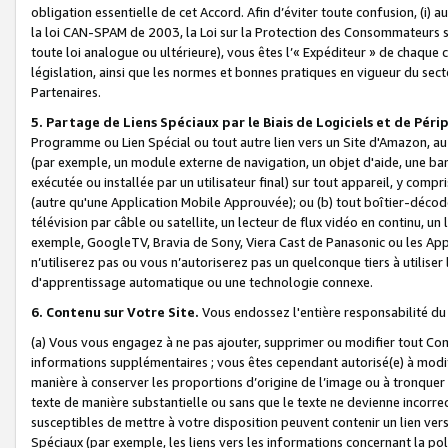
obligation essentielle de cet Accord. Afin d’éviter toute confusion, (i) a
la loi CAN-SPAM de 2003, la Loi sur la Protection des Consommateurs s
toute loi analogue ou ultérieure), vous êtes l’« Expéditeur » de chaque 
législation, ainsi que les normes et bonnes pratiques en vigueur du s
Partenaires.
5. Partage de Liens Spéciaux par le Biais de Logiciels et de Pér
Programme ou Lien Spécial ou tout autre lien vers un Site d'Amazon, au su
(par exemple, un module externe de navigation, un objet d'aide, une ba
exécutée ou installée par un utilisateur final) sur tout appareil, y comp
(autre qu'une Application Mobile Approuvée); ou (b) tout boîtier-décod
télévision par câble ou satellite, un lecteur de flux vidéo en continu, un
exemple, GoogleTV, Bravia de Sony, Viera Cast de Panasonic ou les Appli
n’utiliserez pas ou vous n’autoriserez pas un quelconque tiers à utili
d'apprentissage automatique ou une technologie connexe.
6. Contenu sur Votre Site.
Vous endossez l'entière responsabilité du
(a) Vous vous engagez à ne pas ajouter, supprimer ou modifier tout Co
informations supplémentaires ; vous êtes cependant autorisé(e) à modi
manière à conserver les proportions d’origine de l’image ou à tronquer
texte de manière substantielle ou sans que le texte ne devienne incorr
susceptibles de mettre à votre disposition peuvent contenir un lien ver
Spéciaux (par exemple, les liens vers les informations concernant la poli