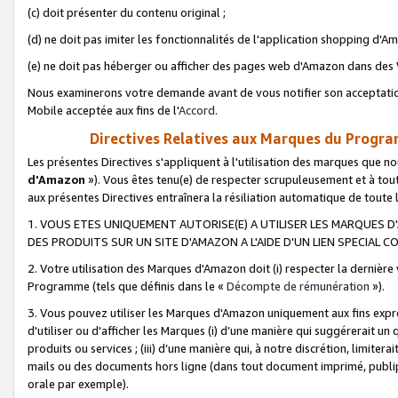
(c) doit présenter du contenu original ;
(d) ne doit pas imiter les fonctionnalités de l'application shopping d'Am
(e) ne doit pas héberger ou afficher des pages web d'Amazon dans de
Nous examinerons votre demande avant de vous notifier son acceptatio
Mobile acceptée aux fins de l'
Accord
.
Directives Relatives aux Marques du Progra
Les présentes Directives s'appliquent à l'utilisation des marques que
d'Amazon
»). Vous êtes tenu(e) de respecter scrupuleusement et à tou
aux présentes Directives entraînera la résiliation automatique de toute
1. VOUS ETES UNIQUEMENT AUTORISE(E) A UTILISER LES MARQUES D'
DES PRODUITS SUR UN SITE D'AMAZON A L'AIDE D'UN LIEN SPECIAL 
2. Votre utilisation des Marques d'Amazon doit (i) respecter la dernière
Programme (tels que définis dans le «
Décompte de rémunération
»).
3. Vous pouvez utiliser les Marques d'Amazon uniquement aux fins expr
d'utiliser ou d'afficher les Marques (i) d’une manière qui suggérerait un
produits ou services ; (iii) d’une manière qui, à notre discrétion, limit
mails ou des documents hors ligne (dans tout document imprimé, publip
orale par exemple).