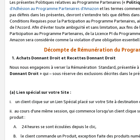
Les présentes Politiques relatives au Programme Partenaires («
Politi
d’Adhésion au Programme Partenaires d'Amazon
et les termes commenç
pas définis dans les présentes, devront s'entendre tels que définis dans 
Conditions Requises pour la Participation au Programme Partenaires, ai
de l'Accord. Afin d’éviter toute ambiguïté et sans limitation, aux fins de
Participation au Programme Partenaires, de la Licence PI du Programme 
Amazon sera considérée comme la violation d’une obligation essentielle
Décompte de Rémunération du Program
1. Achats Donnant Droit et Recettes Donnant Droit
Nous nous engageons à verser la Rémunération Standard, présentée à l
Donnant Droit
» qui – sous réserve des exclusions décrites dans le p
(a) Lien spécial sur votre Site :
i. un client clique sur un Lien Spécial placé sur votre Site à destination
ii. au cours d'une même session, qui commence lorsqu'un client clique s
produit :
A. 24 heures se sont écoulées depuis le clic,
B. le client commande un Produit, exception faite des produits numéri