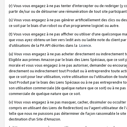
(r) Vous vous engagez à ne pas tenter d'intercepter ou de rediriger (y comp
partir de/sur ou de détourner une rémunération de tout site participa
(s) Vous vous engagez à ne pas générer artificiellement des clics ou de
ce soit par le biais d'un robot ou d'un programme logiciel ou autre.
(t) Vous vous engagez à ne pas afficher ou utiliser d’une quelconque man
que vous ayez obtenu un lien vers ledit avis ou ladite note du client par
d’utilisations de la PA API décrites dans la
Licence
.
(u) Vous vous engagez à ne pas acheter directement ou indirectement t
Eligible aux primes Amazon par le biais des Liens Spéciaux, que ce soit 
morale et vous vous engagez à ne pas autoriser, demander ou encourager
directement ou indirectement tout Produit ou à entreprendre toute acti
que ce soit pour leur utilisation, votre utilisation ou l'utilisation de
tout Produit par le biais des Liens Spéciaux ou à ne pas entreprendre t
son utilisation commerciale (de quelque nature que ce soit) ou à ne pas o
commerciale de quelque nature que ce soit.
(v) Vous vous engagez à ne pas masquer, cacher, dissimuler ou occulter 
compris en utilisant des Liens de Redirection) ou l'agent utilisateur de 
telle que nous ne puissions pas déterminer de façon raisonnable le site ou
destination d'un Site d'Amazon.