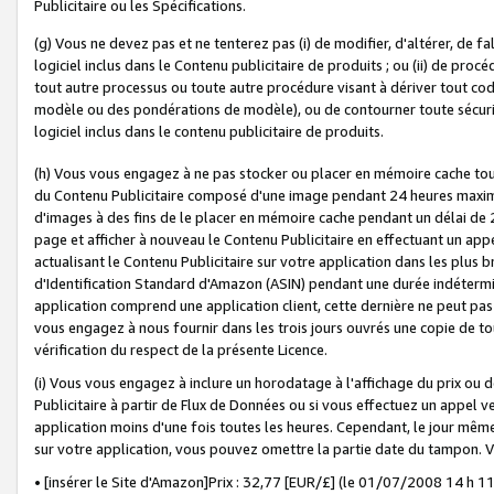
Publicitaire ou les Spécifications.
(g) Vous ne devez pas et ne tenterez pas (i) de modifier, d'altérer, de f
logiciel inclus dans le Contenu publicitaire de produits ; ou (ii) de proc
tout autre processus ou toute autre procédure visant à dériver tout c
modèle ou des pondérations de modèle), ou de contourner toute sécurité a
logiciel inclus dans le contenu publicitaire de produits.
(h) Vous vous engagez à ne pas stocker ou placer en mémoire cache tou
du Contenu Publicitaire composé d'une image pendant 24 heures maxim
d'images à des fins de le placer en mémoire cache pendant un délai de
page et afficher à nouveau le Contenu Publicitaire en effectuant un app
actualisant le Contenu Publicitaire sur votre application dans les plus 
d'Identification Standard d'Amazon (ASIN) pendant une durée indéterminé
application comprend une application client, cette dernière ne peut pa
vous engagez à nous fournir dans les trois jours ouvrés une copie de tou
vérification du respect de la présente Licence.
(i) Vous vous engagez à inclure un horodatage à l'affichage du prix ou 
Publicitaire à partir de Flux de Données ou si vous effectuez un appel ve
application moins d'une fois toutes les heures. Cependant, le jour même
sur votre application, vous pouvez omettre la partie date du tampon.
• [insérer le Site d'Amazon]Prix : 32,77 [EUR/£] (le 01/07/2008 14 h 11 