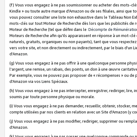
(f) Vous vous engagez à ne pas soumissionner ou acheter des mots-clés,
Kindle » ou toute autre marque d'Amazon ou de ses filiales, ainsi que t
vous pouvez consulter une liste non exhaustive dans le Tableau Non Ex
mots-clés sur tout Moteur de Recherche dès lors que les publicités de 
Moteur de Recherche (tel que défini dans le
Décompte de Rémunératio
Moteurs de Recherche afin qu'ils apparaissent en réponse à un mot-clé o
naturels, gratuits, organiques ou non payants), tant que vous respectez 
vers votre site, et non directement ou indirectement, par le biais d'un Li
d'Amazon.
(g) Vous vous engagez à ne pas offrir à une quelconque personne physi
l'argent, une remise, un rabais, des points, un don à une œuvre caritativ
Par exemple, vous ne pouvez pas proposer de « récompenses » ou de p
d'Amazon via vos Liens Spéciaux.
(h) Vous vous engagez à ne pas intercepter, enregistrer, rediriger, lire
soumis par toute personne physique ou morale.
(i) Vous vous engagez à ne pas demander, recueillir, obtenir, stocker, 
compte utilisées par nos clients en relation avec un Site d'Amazon (y c
(j) Vous vous engagez à ne pas modifier, rediriger, supprimer ou rempla
d'Amazon.
(k) Vous vous engagez à ne pas passer une quelconque commande ou init