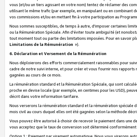
vous (et/ou un tiers agissant en votre nom) tentez de réclamer des c
utilisant le même trafic (par exemple, en manipulant ou en combinant 
vos commissions et/ou en mettant fin à votre participation au Progra
Nous sommes susceptibles, de temps à autre, d'imposer certaines limit
ou la Rémunération Spéciale. Afin d'éviter toute ambiguïté (et nonobst
tout moment tout ou partie des limitations imposées. Pour en savoir plus
Limitations de la Rémunération
»).
6. Déclaration et Versement de la Rémunération
Nous déploierons des efforts commercialement raisonnables pour suivr
cadre de notre suivi interne, et pour créer et vous fournir nos rapport
gagnées au cours de ce mois.
La rémunération standard et la Rémunération Spéciale, qui sont calcul
proche en devise locale (par exemple, en centimes pour les USD), peuve
décrit dans votre information tarifaire.
Nous verserons la rémunération standard et la rémunération spéciale da
mois civil au cours duquel elles ont été gagnées selon la méthode décr
Vous pouvez être autorisé à choisir de recevoir le paiement dans une dev
vous acceptez que le taux de conversion soit déterminé conformément
Option 1 : Paiement par virement automatique.
Nous vous virerons aut