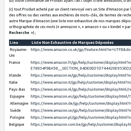
(b) toute commande de Produit ayant fait l'objet d'une annulation, d'u
(c) tout Produit acheté par un client renvoyé vers un Site d'Amazon par
des offres ou des ventes aux enchères de mots-clés, de termes de reche
autre Marque d'Amazon (une liste non exhaustive de nos marques déposée
orthographiée de ces mots (« ammazon », « amaozn » ou « kindel » par
Recherche
») ;
Lieu
Liste Non Exhaustive de Marques Déposées
Royaume-
https://www.amazon.co.uk/gp/feature.html?ie=UTF8&
Uni
France
https://www.amazon.fr/gp/help/customer/display.ht
E78834F9BA58__SECTION_64DE0ED1D744420E933ED
Irlande
https://www.amazon.ie/gp/help/customer/display.htm
Italie
https://www.amazon.it/gp/help/customer/display.html
Pays-Bas
https://www.amazon.nl/gp/help/customer/display.html
Espagne
https://www.amazon.es/gp/help/customer/display.html
Allemagne
https://www.amazon.de/gp/help/customer/display.htm
Suède
https://www.amazon.se/gp/help/customer/display.htm
Pologne
https://www.amazon.pl/gp/help/customer/display.html
Belgique
https://www.amazon.com.be/gp/help/customer/displa