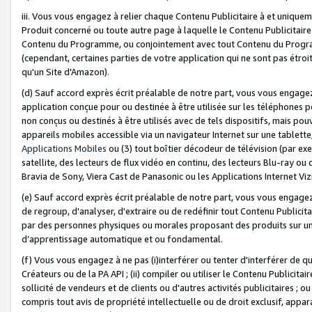
iii. Vous vous engagez à relier chaque Contenu Publicitaire à et uniqu
Produit concerné ou toute autre page à laquelle le Contenu Publicitaire
Contenu du Programme, ou conjointement avec tout Contenu du Programm
(cependant, certaines parties de votre application qui ne sont pas étroi
qu'un Site d'Amazon).
(d) Sauf accord exprès écrit préalable de notre part, vous vous engagez à
application conçue pour ou destinée à être utilisée sur les téléphones p
non conçus ou destinés à être utilisés avec de tels dispositifs, mais pouv
appareils mobiles accessible via un navigateur Internet sur une tablett
Applications Mobiles
ou (3) tout boîtier décodeur de télévision (par ex
satellite, des lecteurs de flux vidéo en continu, des lecteurs Blu-ray o
Bravia de Sony, Viera Cast de Panasonic ou les Applications Internet Viz
(e) Sauf accord exprès écrit préalable de notre part, vous vous engagez 
de regroup, d'analyser, d'extraire ou de redéfinir tout Contenu Publicitai
par des personnes physiques ou morales proposant des produits sur un
d’apprentissage automatique et ou fondamental.
(f) Vous vous engagez à ne pas (i)interférer ou tenter d'interférer de 
Créateurs ou de la PA API ; (ii) compiler ou utiliser le Contenu Publicita
sollicité de vendeurs et de clients ou d'autres activités publicitaires ; ou (
compris tout avis de propriété intellectuelle ou de droit exclusif, appar