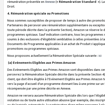
rémunération présentée en
Annexe
(«
Rémunération Standard
»). L
Droit.
4. Rémunération spéciale ou Promotions
Nous sommes susceptibles de proposer de temps à autre des promotion
Partenaires de percevoir une rémunération supplémentaire ou exceptio
toute période décrite dans la présente Section), Amazon se réserve le
programmes spéciaux. Sauf indication contraire, tous les programmes s
soumis à des exclusions d'éligibilité semblables à celles présentées à 
Documents de Programme applicables à un achat de Produit s'appliquera
promotions ou programmes spéciaux.
Nous proposons actuellement la Rémunération Spéciale suivante :
ici
(a) Evénements Eligibles aux Primes Amazon
Des Evénements Eligibles aux Primes Amazon sont disponibles dans cer
percevrez la Rémunération Spéciale décrite dans la présente Section 4(
client, qui doit être éligible à l'Evénement Eligible aux Primes Amazon te
vers la page d'accueil d'un programme donnant lieu à une prime sur un Si
récompensée par une prime décrite en Annexe.
Amazon ne versera aucune Rémunération Spéciale dès lors que l'éligibi
violation ou de toute autre utilisation abusive (par exemple, des inscrip
ou de logiciels automatisés, la participation d'une même personne à p