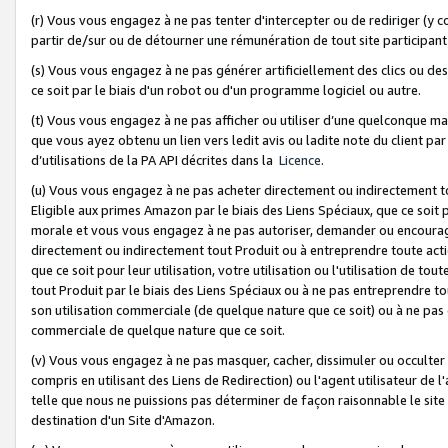
(r) Vous vous engagez à ne pas tenter d'intercepter ou de rediriger (y comp
partir de/sur ou de détourner une rémunération de tout site participa
(s) Vous vous engagez à ne pas générer artificiellement des clics ou de
ce soit par le biais d'un robot ou d'un programme logiciel ou autre.
(t) Vous vous engagez à ne pas afficher ou utiliser d’une quelconque man
que vous ayez obtenu un lien vers ledit avis ou ladite note du client par
d’utilisations de la PA API décrites dans la
Licence
.
(u) Vous vous engagez à ne pas acheter directement ou indirectement t
Eligible aux primes Amazon par le biais des Liens Spéciaux, que ce soit 
morale et vous vous engagez à ne pas autoriser, demander ou encourager
directement ou indirectement tout Produit ou à entreprendre toute acti
que ce soit pour leur utilisation, votre utilisation ou l'utilisation de
tout Produit par le biais des Liens Spéciaux ou à ne pas entreprendre t
son utilisation commerciale (de quelque nature que ce soit) ou à ne pas o
commerciale de quelque nature que ce soit.
(v) Vous vous engagez à ne pas masquer, cacher, dissimuler ou occulter 
compris en utilisant des Liens de Redirection) ou l'agent utilisateur de 
telle que nous ne puissions pas déterminer de façon raisonnable le site ou
destination d'un Site d'Amazon.