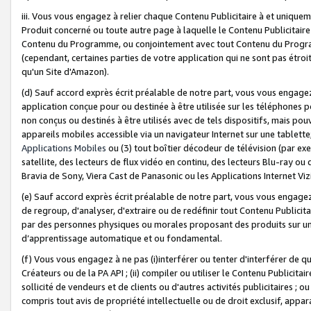
iii. Vous vous engagez à relier chaque Contenu Publicitaire à et uniqu
Produit concerné ou toute autre page à laquelle le Contenu Publicitaire
Contenu du Programme, ou conjointement avec tout Contenu du Programm
(cependant, certaines parties de votre application qui ne sont pas étroi
qu'un Site d'Amazon).
(d) Sauf accord exprès écrit préalable de notre part, vous vous engagez à
application conçue pour ou destinée à être utilisée sur les téléphones p
non conçus ou destinés à être utilisés avec de tels dispositifs, mais pouv
appareils mobiles accessible via un navigateur Internet sur une tablett
Applications Mobiles
ou (3) tout boîtier décodeur de télévision (par ex
satellite, des lecteurs de flux vidéo en continu, des lecteurs Blu-ray o
Bravia de Sony, Viera Cast de Panasonic ou les Applications Internet Viz
(e) Sauf accord exprès écrit préalable de notre part, vous vous engagez 
de regroup, d'analyser, d'extraire ou de redéfinir tout Contenu Publicitai
par des personnes physiques ou morales proposant des produits sur un
d’apprentissage automatique et ou fondamental.
(f) Vous vous engagez à ne pas (i)interférer ou tenter d'interférer de 
Créateurs ou de la PA API ; (ii) compiler ou utiliser le Contenu Publicita
sollicité de vendeurs et de clients ou d'autres activités publicitaires ; ou (
compris tout avis de propriété intellectuelle ou de droit exclusif, appar