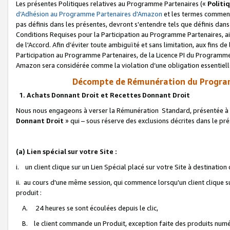
Les présentes Politiques relatives au Programme Partenaires («
Politi
d’Adhésion au Programme Partenaires d'Amazon
et les termes commenç
pas définis dans les présentes, devront s'entendre tels que définis dans 
Conditions Requises pour la Participation au Programme Partenaires, ai
de l'Accord. Afin d’éviter toute ambiguïté et sans limitation, aux fins de
Participation au Programme Partenaires, de la Licence PI du Programme 
Amazon sera considérée comme la violation d’une obligation essentielle
Décompte de Rémunération du Program
1. Achats Donnant Droit et Recettes Donnant Droit
Nous nous engageons à verser la Rémunération Standard, présentée à l
Donnant Droit
» qui – sous réserve des exclusions décrites dans le p
(a) Lien spécial sur votre Site :
i. un client clique sur un Lien Spécial placé sur votre Site à destination
ii. au cours d'une même session, qui commence lorsqu'un client clique s
produit :
A. 24 heures se sont écoulées depuis le clic,
B. le client commande un Produit, exception faite des produits numéri