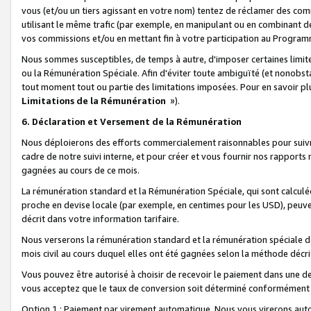
vous (et/ou un tiers agissant en votre nom) tentez de réclamer des c
utilisant le même trafic (par exemple, en manipulant ou en combinant 
vos commissions et/ou en mettant fin à votre participation au Progra
Nous sommes susceptibles, de temps à autre, d'imposer certaines limit
ou la Rémunération Spéciale. Afin d'éviter toute ambiguïté (et nonobst
tout moment tout ou partie des limitations imposées. Pour en savoir plus
Limitations de la Rémunération
»).
6. Déclaration et Versement de la Rémunération
Nous déploierons des efforts commercialement raisonnables pour suivr
cadre de notre suivi interne, et pour créer et vous fournir nos rapport
gagnées au cours de ce mois.
La rémunération standard et la Rémunération Spéciale, qui sont calcul
proche en devise locale (par exemple, en centimes pour les USD), peuve
décrit dans votre information tarifaire.
Nous verserons la rémunération standard et la rémunération spéciale da
mois civil au cours duquel elles ont été gagnées selon la méthode décr
Vous pouvez être autorisé à choisir de recevoir le paiement dans une dev
vous acceptez que le taux de conversion soit déterminé conformément
Option 1 : Paiement par virement automatique.
Nous vous virerons aut