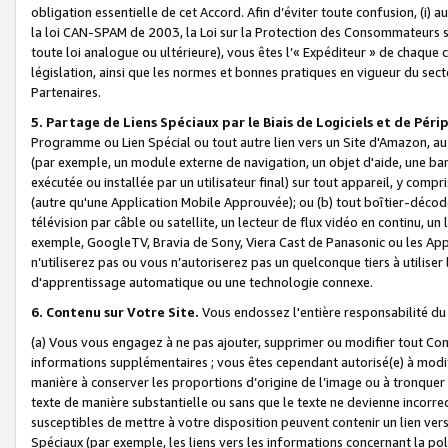
obligation essentielle de cet Accord. Afin d’éviter toute confusion, (i) a
la loi CAN-SPAM de 2003, la Loi sur la Protection des Consommateurs s
toute loi analogue ou ultérieure), vous êtes l’« Expéditeur » de chaque 
législation, ainsi que les normes et bonnes pratiques en vigueur du s
Partenaires.
5. Partage de Liens Spéciaux par le Biais de Logiciels et de Pér
Programme ou Lien Spécial ou tout autre lien vers un Site d'Amazon, au su
(par exemple, un module externe de navigation, un objet d'aide, une ba
exécutée ou installée par un utilisateur final) sur tout appareil, y comp
(autre qu'une Application Mobile Approuvée); ou (b) tout boîtier-décod
télévision par câble ou satellite, un lecteur de flux vidéo en continu, un
exemple, GoogleTV, Bravia de Sony, Viera Cast de Panasonic ou les Appli
n’utiliserez pas ou vous n’autoriserez pas un quelconque tiers à utili
d'apprentissage automatique ou une technologie connexe.
6. Contenu sur Votre Site.
Vous endossez l'entière responsabilité du
(a) Vous vous engagez à ne pas ajouter, supprimer ou modifier tout Co
informations supplémentaires ; vous êtes cependant autorisé(e) à modi
manière à conserver les proportions d’origine de l’image ou à tronquer
texte de manière substantielle ou sans que le texte ne devienne incorr
susceptibles de mettre à votre disposition peuvent contenir un lien ver
Spéciaux (par exemple, les liens vers les informations concernant la poli