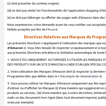
(c) doit présenter du contenu original ;
(d) ne doit pas imiter les fonctionnalités de l'application shopping d'Am
(e) ne doit pas héberger ou afficher des pages web d'Amazon dans de
Nous examinerons votre demande avant de vous notifier son acceptatio
Mobile acceptée aux fins de l'
Accord
.
Directives Relatives aux Marques du Progra
Les présentes Directives s'appliquent à l'utilisation des marques que
d'Amazon
»). Vous êtes tenu(e) de respecter scrupuleusement et à tou
aux présentes Directives entraînera la résiliation automatique de toute
1. VOUS ETES UNIQUEMENT AUTORISE(E) A UTILISER LES MARQUES D'
DES PRODUITS SUR UN SITE D'AMAZON A L'AIDE D'UN LIEN SPECIAL 
2. Votre utilisation des Marques d'Amazon doit (i) respecter la dernière
Programme (tels que définis dans le «
Décompte de rémunération
»).
3. Vous pouvez utiliser les Marques d'Amazon uniquement aux fins expr
d'utiliser ou d'afficher les Marques (i) d’une manière qui suggérerait un
produits ou services ; (iii) d’une manière qui, à notre discrétion, limit
mails ou des documents hors ligne (dans tout document imprimé, publip
orale par exemple).