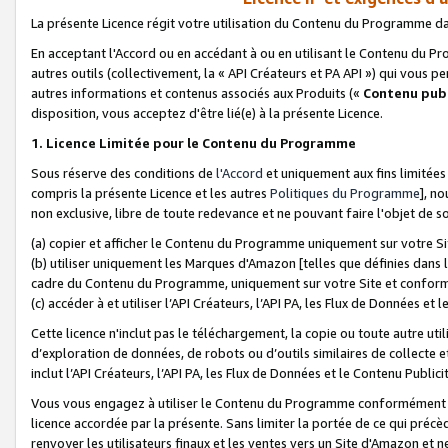
La présente Licence régit votre utilisation du Contenu du Programme d
En acceptant l'Accord ou en accédant à ou en utilisant le Contenu du P
autres outils (collectivement, la «
API Créateurs et PA API
») qui vous pe
autres informations et contenus associés aux Produits («
Contenu publ
disposition, vous acceptez d'être lié(e) à la présente Licence.
1. Licence Limitée pour le Contenu du Programme
Sous réserve des conditions de
l'Accord
et uniquement aux fins limitées
compris la présente Licence et les autres
Politiques du Programme
], n
non exclusive, libre de toute redevance et ne pouvant faire l'objet de so
(a) copier et afficher le Contenu du Programme uniquement sur votre Si
(b) utiliser uniquement les Marques d'Amazon [telles que définies dans 
cadre du Contenu du Programme, uniquement sur votre Site et confo
(c) accéder à et utiliser l’API Créateurs, l’API PA, les Flux de Données e
Cette licence n'inclut pas le téléchargement, la copie ou toute autre util
d’exploration de données, de robots ou d’outils similaires de collecte
inclut l’API Créateurs, l’API PA, les Flux de Données et le Contenu Publici
Vous vous engagez à utiliser le Contenu du Programme conformément a
licence accordée par la présente. Sans limiter la portée de ce qui pré
renvoyer les utilisateurs finaux et les ventes vers un Site d'Amazon et