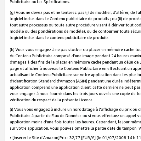
Publicitaire ou les Spécifications.
(g) Vous ne devez pas et ne tenterez pas (i) de modifier, d'altérer, de f
logiciel inclus dans le Contenu publicitaire de produits ; ou (ii) de proc
tout autre processus ou toute autre procédure visant à dériver tout c
modèle ou des pondérations de modèle), ou de contourner toute sécurité a
logiciel inclus dans le contenu publicitaire de produits.
(h) Vous vous engagez à ne pas stocker ou placer en mémoire cache tou
du Contenu Publicitaire composé d'une image pendant 24 heures maxim
d'images à des fins de le placer en mémoire cache pendant un délai de
page et afficher à nouveau le Contenu Publicitaire en effectuant un app
actualisant le Contenu Publicitaire sur votre application dans les plus 
d'Identification Standard d'Amazon (ASIN) pendant une durée indéterminé
application comprend une application client, cette dernière ne peut pa
vous engagez à nous fournir dans les trois jours ouvrés une copie de tou
vérification du respect de la présente Licence.
(i) Vous vous engagez à inclure un horodatage à l'affichage du prix ou 
Publicitaire à partir de Flux de Données ou si vous effectuez un appel ve
application moins d'une fois toutes les heures. Cependant, le jour même
sur votre application, vous pouvez omettre la partie date du tampon.
• [insérer le Site d'Amazon]Prix : 32,77 [EUR/£] (le 01/07/2008 14 h 11 