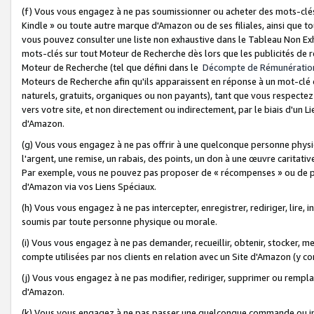
(f) Vous vous engagez à ne pas soumissionner ou acheter des mots-clés,
Kindle » ou toute autre marque d'Amazon ou de ses filiales, ainsi que t
vous pouvez consulter une liste non exhaustive dans le Tableau Non Ex
mots-clés sur tout Moteur de Recherche dès lors que les publicités de 
Moteur de Recherche (tel que défini dans le
Décompte de Rémunératio
Moteurs de Recherche afin qu'ils apparaissent en réponse à un mot-clé o
naturels, gratuits, organiques ou non payants), tant que vous respectez 
vers votre site, et non directement ou indirectement, par le biais d'un Li
d'Amazon.
(g) Vous vous engagez à ne pas offrir à une quelconque personne physi
l'argent, une remise, un rabais, des points, un don à une œuvre caritativ
Par exemple, vous ne pouvez pas proposer de « récompenses » ou de p
d'Amazon via vos Liens Spéciaux.
(h) Vous vous engagez à ne pas intercepter, enregistrer, rediriger, lire
soumis par toute personne physique ou morale.
(i) Vous vous engagez à ne pas demander, recueillir, obtenir, stocker, 
compte utilisées par nos clients en relation avec un Site d'Amazon (y c
(j) Vous vous engagez à ne pas modifier, rediriger, supprimer ou rempla
d'Amazon.
(k) Vous vous engagez à ne pas passer une quelconque commande ou init