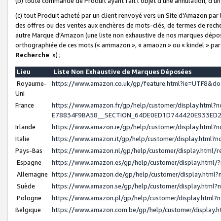
(b) toute commande de Produit ayant fait l'objet d'une annulation, d'u
(c) tout Produit acheté par un client renvoyé vers un Site d'Amazon par
des offres ou des ventes aux enchères de mots-clés, de termes de reche
autre Marque d'Amazon (une liste non exhaustive de nos marques déposée
orthographiée de ces mots (« ammazon », « amaozn » ou « kindel » par
Recherche
») ;
Lieu
Liste Non Exhaustive de Marques Déposées
Royaume-
https://www.amazon.co.uk/gp/feature.html?ie=UTF8&
Uni
France
https://www.amazon.fr/gp/help/customer/display.ht
E78834F9BA58__SECTION_64DE0ED1D744420E933ED
Irlande
https://www.amazon.ie/gp/help/customer/display.htm
Italie
https://www.amazon.it/gp/help/customer/display.html
Pays-Bas
https://www.amazon.nl/gp/help/customer/display.html
Espagne
https://www.amazon.es/gp/help/customer/display.html
Allemagne
https://www.amazon.de/gp/help/customer/display.htm
Suède
https://www.amazon.se/gp/help/customer/display.htm
Pologne
https://www.amazon.pl/gp/help/customer/display.html
Belgique
https://www.amazon.com.be/gp/help/customer/displa