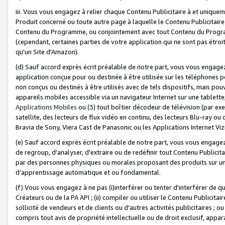
iii. Vous vous engagez à relier chaque Contenu Publicitaire à et uniqu
Produit concerné ou toute autre page à laquelle le Contenu Publicitaire
Contenu du Programme, ou conjointement avec tout Contenu du Programm
(cependant, certaines parties de votre application qui ne sont pas étroi
qu'un Site d'Amazon).
(d) Sauf accord exprès écrit préalable de notre part, vous vous engagez à
application conçue pour ou destinée à être utilisée sur les téléphones p
non conçus ou destinés à être utilisés avec de tels dispositifs, mais pouv
appareils mobiles accessible via un navigateur Internet sur une tablett
Applications Mobiles
ou (3) tout boîtier décodeur de télévision (par ex
satellite, des lecteurs de flux vidéo en continu, des lecteurs Blu-ray o
Bravia de Sony, Viera Cast de Panasonic ou les Applications Internet Viz
(e) Sauf accord exprès écrit préalable de notre part, vous vous engagez 
de regroup, d'analyser, d'extraire ou de redéfinir tout Contenu Publicitai
par des personnes physiques ou morales proposant des produits sur un
d’apprentissage automatique et ou fondamental.
(f) Vous vous engagez à ne pas (i)interférer ou tenter d'interférer de 
Créateurs ou de la PA API ; (ii) compiler ou utiliser le Contenu Publicita
sollicité de vendeurs et de clients ou d'autres activités publicitaires ; ou (
compris tout avis de propriété intellectuelle ou de droit exclusif, appar