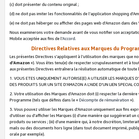
(c) doit présenter du contenu original ;
(d) ne doit pas imiter les fonctionnalités de l'application shopping d'Am
(e) ne doit pas héberger ou afficher des pages web d'Amazon dans de
Nous examinerons votre demande avant de vous notifier son acceptatio
Mobile acceptée aux fins de l'
Accord
.
Directives Relatives aux Marques du Progra
Les présentes Directives s'appliquent à l'utilisation des marques que
d'Amazon
»). Vous êtes tenu(e) de respecter scrupuleusement et à tou
aux présentes Directives entraînera la résiliation automatique de toute
1. VOUS ETES UNIQUEMENT AUTORISE(E) A UTILISER LES MARQUES D'
DES PRODUITS SUR UN SITE D'AMAZON A L'AIDE D'UN LIEN SPECIAL 
2. Votre utilisation des Marques d'Amazon doit (i) respecter la dernière
Programme (tels que définis dans le «
Décompte de rémunération
»).
3. Vous pouvez utiliser les Marques d'Amazon uniquement aux fins expr
d'utiliser ou d'afficher les Marques (i) d’une manière qui suggérerait un
produits ou services ; (iii) d’une manière qui, à notre discrétion, limit
mails ou des documents hors ligne (dans tout document imprimé, publip
orale par exemple).