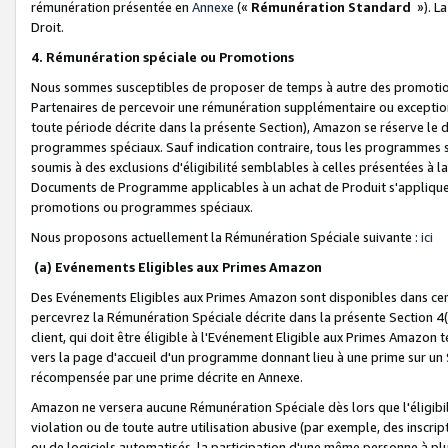
rémunération présentée en
Annexe
(«
Rémunération Standard
»). L
Droit.
4. Rémunération spéciale ou Promotions
Nous sommes susceptibles de proposer de temps à autre des promotion
Partenaires de percevoir une rémunération supplémentaire ou exceptio
toute période décrite dans la présente Section), Amazon se réserve le
programmes spéciaux. Sauf indication contraire, tous les programmes s
soumis à des exclusions d'éligibilité semblables à celles présentées à 
Documents de Programme applicables à un achat de Produit s'appliquera
promotions ou programmes spéciaux.
Nous proposons actuellement la Rémunération Spéciale suivante :
ici
(a) Evénements Eligibles aux Primes Amazon
Des Evénements Eligibles aux Primes Amazon sont disponibles dans cer
percevrez la Rémunération Spéciale décrite dans la présente Section 4(
client, qui doit être éligible à l'Evénement Eligible aux Primes Amazon te
vers la page d'accueil d'un programme donnant lieu à une prime sur un Si
récompensée par une prime décrite en Annexe.
Amazon ne versera aucune Rémunération Spéciale dès lors que l'éligibi
violation ou de toute autre utilisation abusive (par exemple, des inscrip
ou de logiciels automatisés, la participation d'une même personne à p