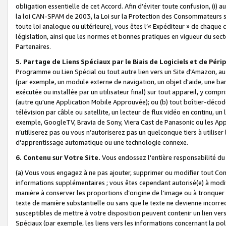
obligation essentielle de cet Accord. Afin d’éviter toute confusion, (i) a
la loi CAN-SPAM de 2003, la Loi sur la Protection des Consommateurs s
toute loi analogue ou ultérieure), vous êtes l’« Expéditeur » de chaque 
législation, ainsi que les normes et bonnes pratiques en vigueur du s
Partenaires.
5. Partage de Liens Spéciaux par le Biais de Logiciels et de Pér
Programme ou Lien Spécial ou tout autre lien vers un Site d'Amazon, au su
(par exemple, un module externe de navigation, un objet d'aide, une ba
exécutée ou installée par un utilisateur final) sur tout appareil, y comp
(autre qu'une Application Mobile Approuvée); ou (b) tout boîtier-décod
télévision par câble ou satellite, un lecteur de flux vidéo en continu, un
exemple, GoogleTV, Bravia de Sony, Viera Cast de Panasonic ou les Appli
n’utiliserez pas ou vous n’autoriserez pas un quelconque tiers à utili
d'apprentissage automatique ou une technologie connexe.
6. Contenu sur Votre Site.
Vous endossez l'entière responsabilité du
(a) Vous vous engagez à ne pas ajouter, supprimer ou modifier tout Co
informations supplémentaires ; vous êtes cependant autorisé(e) à modi
manière à conserver les proportions d’origine de l’image ou à tronquer
texte de manière substantielle ou sans que le texte ne devienne incorr
susceptibles de mettre à votre disposition peuvent contenir un lien ver
Spéciaux (par exemple, les liens vers les informations concernant la poli