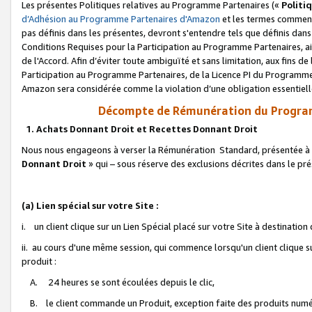
Les présentes Politiques relatives au Programme Partenaires («
Politi
d’Adhésion au Programme Partenaires d'Amazon
et les termes commenç
pas définis dans les présentes, devront s'entendre tels que définis dans 
Conditions Requises pour la Participation au Programme Partenaires, ai
de l'Accord. Afin d’éviter toute ambiguïté et sans limitation, aux fins de
Participation au Programme Partenaires, de la Licence PI du Programme 
Amazon sera considérée comme la violation d’une obligation essentielle
Décompte de Rémunération du Program
1. Achats Donnant Droit et Recettes Donnant Droit
Nous nous engageons à verser la Rémunération Standard, présentée à l
Donnant Droit
» qui – sous réserve des exclusions décrites dans le p
(a) Lien spécial sur votre Site :
i. un client clique sur un Lien Spécial placé sur votre Site à destination
ii. au cours d'une même session, qui commence lorsqu'un client clique s
produit :
A. 24 heures se sont écoulées depuis le clic,
B. le client commande un Produit, exception faite des produits numéri