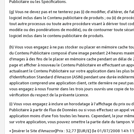
Publicitaire ou les Spécifications.
(g) Vous ne devez pas et ne tenterez pas (i) de modifier, d'altérer, de f
logiciel inclus dans le Contenu publicitaire de produits ; ou (ii) de proc
tout autre processus ou toute autre procédure visant à dériver tout c
modèle ou des pondérations de modèle), ou de contourner toute sécurité a
logiciel inclus dans le contenu publicitaire de produits.
(h) Vous vous engagez à ne pas stocker ou placer en mémoire cache tou
du Contenu Publicitaire composé d'une image pendant 24 heures maxim
d'images à des fins de le placer en mémoire cache pendant un délai de
page et afficher à nouveau le Contenu Publicitaire en effectuant un app
actualisant le Contenu Publicitaire sur votre application dans les plus 
d'Identification Standard d'Amazon (ASIN) pendant une durée indéterminé
application comprend une application client, cette dernière ne peut pa
vous engagez à nous fournir dans les trois jours ouvrés une copie de tou
vérification du respect de la présente Licence.
(i) Vous vous engagez à inclure un horodatage à l'affichage du prix ou 
Publicitaire à partir de Flux de Données ou si vous effectuez un appel ve
application moins d'une fois toutes les heures. Cependant, le jour même
sur votre application, vous pouvez omettre la partie date du tampon.
• [insérer le Site d'Amazon]Prix : 32,77 [EUR/£] (le 01/07/2008 14 h 11 