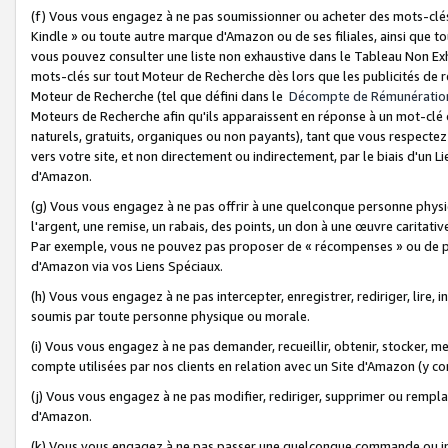
(f) Vous vous engagez à ne pas soumissionner ou acheter des mots-clés,
Kindle » ou toute autre marque d'Amazon ou de ses filiales, ainsi que t
vous pouvez consulter une liste non exhaustive dans le Tableau Non Ex
mots-clés sur tout Moteur de Recherche dès lors que les publicités de 
Moteur de Recherche (tel que défini dans le
Décompte de Rémunératio
Moteurs de Recherche afin qu'ils apparaissent en réponse à un mot-clé o
naturels, gratuits, organiques ou non payants), tant que vous respectez 
vers votre site, et non directement ou indirectement, par le biais d'un Li
d'Amazon.
(g) Vous vous engagez à ne pas offrir à une quelconque personne physi
l'argent, une remise, un rabais, des points, un don à une œuvre caritativ
Par exemple, vous ne pouvez pas proposer de « récompenses » ou de p
d'Amazon via vos Liens Spéciaux.
(h) Vous vous engagez à ne pas intercepter, enregistrer, rediriger, lire
soumis par toute personne physique ou morale.
(i) Vous vous engagez à ne pas demander, recueillir, obtenir, stocker, 
compte utilisées par nos clients en relation avec un Site d'Amazon (y c
(j) Vous vous engagez à ne pas modifier, rediriger, supprimer ou rempla
d'Amazon.
(k) Vous vous engagez à ne pas passer une quelconque commande ou init