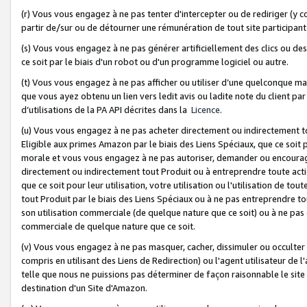
(r) Vous vous engagez à ne pas tenter d'intercepter ou de rediriger (y comp
partir de/sur ou de détourner une rémunération de tout site participa
(s) Vous vous engagez à ne pas générer artificiellement des clics ou de
ce soit par le biais d'un robot ou d'un programme logiciel ou autre.
(t) Vous vous engagez à ne pas afficher ou utiliser d’une quelconque man
que vous ayez obtenu un lien vers ledit avis ou ladite note du client par
d’utilisations de la PA API décrites dans la
Licence
.
(u) Vous vous engagez à ne pas acheter directement ou indirectement t
Eligible aux primes Amazon par le biais des Liens Spéciaux, que ce soit 
morale et vous vous engagez à ne pas autoriser, demander ou encourager
directement ou indirectement tout Produit ou à entreprendre toute acti
que ce soit pour leur utilisation, votre utilisation ou l'utilisation de
tout Produit par le biais des Liens Spéciaux ou à ne pas entreprendre t
son utilisation commerciale (de quelque nature que ce soit) ou à ne pas o
commerciale de quelque nature que ce soit.
(v) Vous vous engagez à ne pas masquer, cacher, dissimuler ou occulter 
compris en utilisant des Liens de Redirection) ou l'agent utilisateur de 
telle que nous ne puissions pas déterminer de façon raisonnable le site ou
destination d'un Site d'Amazon.