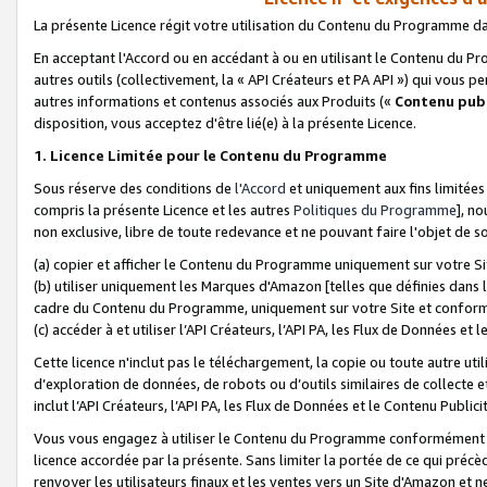
La présente Licence régit votre utilisation du Contenu du Programme d
En acceptant l'Accord ou en accédant à ou en utilisant le Contenu du P
autres outils (collectivement, la «
API Créateurs et PA API
») qui vous pe
autres informations et contenus associés aux Produits («
Contenu publ
disposition, vous acceptez d'être lié(e) à la présente Licence.
1. Licence Limitée pour le Contenu du Programme
Sous réserve des conditions de
l'Accord
et uniquement aux fins limitées
compris la présente Licence et les autres
Politiques du Programme
], n
non exclusive, libre de toute redevance et ne pouvant faire l'objet de so
(a) copier et afficher le Contenu du Programme uniquement sur votre Si
(b) utiliser uniquement les Marques d'Amazon [telles que définies dans 
cadre du Contenu du Programme, uniquement sur votre Site et confo
(c) accéder à et utiliser l’API Créateurs, l’API PA, les Flux de Données e
Cette licence n'inclut pas le téléchargement, la copie ou toute autre util
d’exploration de données, de robots ou d’outils similaires de collecte
inclut l’API Créateurs, l’API PA, les Flux de Données et le Contenu Publici
Vous vous engagez à utiliser le Contenu du Programme conformément a
licence accordée par la présente. Sans limiter la portée de ce qui pré
renvoyer les utilisateurs finaux et les ventes vers un Site d'Amazon et