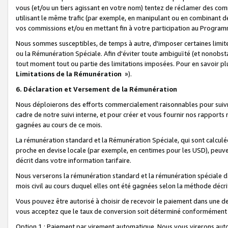
vous (et/ou un tiers agissant en votre nom) tentez de réclamer des c
utilisant le même trafic (par exemple, en manipulant ou en combinant 
vos commissions et/ou en mettant fin à votre participation au Progra
Nous sommes susceptibles, de temps à autre, d'imposer certaines limit
ou la Rémunération Spéciale. Afin d'éviter toute ambiguïté (et nonobst
tout moment tout ou partie des limitations imposées. Pour en savoir plus
Limitations de la Rémunération
»).
6. Déclaration et Versement de la Rémunération
Nous déploierons des efforts commercialement raisonnables pour suivr
cadre de notre suivi interne, et pour créer et vous fournir nos rapport
gagnées au cours de ce mois.
La rémunération standard et la Rémunération Spéciale, qui sont calcul
proche en devise locale (par exemple, en centimes pour les USD), peuve
décrit dans votre information tarifaire.
Nous verserons la rémunération standard et la rémunération spéciale da
mois civil au cours duquel elles ont été gagnées selon la méthode décr
Vous pouvez être autorisé à choisir de recevoir le paiement dans une dev
vous acceptez que le taux de conversion soit déterminé conformément
Option 1 : Paiement par virement automatique.
Nous vous virerons aut