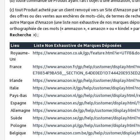
(b) toute commande de Produit ayant fait l'objet d'une annulation, d'u
(c) tout Produit acheté par un client renvoyé vers un Site d'Amazon par
des offres ou des ventes aux enchères de mots-clés, de termes de reche
autre Marque d'Amazon (une liste non exhaustive de nos marques déposée
orthographiée de ces mots (« ammazon », « amaozn » ou « kindel » par
Recherche
») ;
Lieu
Liste Non Exhaustive de Marques Déposées
Royaume-
https://www.amazon.co.uk/gp/feature.html?ie=UTF8&
Uni
France
https://www.amazon.fr/gp/help/customer/display.ht
E78834F9BA58__SECTION_64DE0ED1D744420E933ED
Irlande
https://www.amazon.ie/gp/help/customer/display.htm
Italie
https://www.amazon.it/gp/help/customer/display.html
Pays-Bas
https://www.amazon.nl/gp/help/customer/display.html
Espagne
https://www.amazon.es/gp/help/customer/display.html
Allemagne
https://www.amazon.de/gp/help/customer/display.htm
Suède
https://www.amazon.se/gp/help/customer/display.htm
Pologne
https://www.amazon.pl/gp/help/customer/display.html
Belgique
https://www.amazon.com.be/gp/help/customer/displa