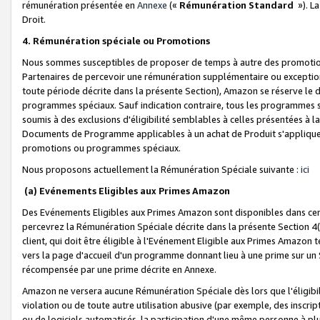
rémunération présentée en
Annexe
(«
Rémunération Standard
»). L
Droit.
4. Rémunération spéciale ou Promotions
Nous sommes susceptibles de proposer de temps à autre des promotion
Partenaires de percevoir une rémunération supplémentaire ou exceptio
toute période décrite dans la présente Section), Amazon se réserve le
programmes spéciaux. Sauf indication contraire, tous les programmes s
soumis à des exclusions d'éligibilité semblables à celles présentées à 
Documents de Programme applicables à un achat de Produit s'appliquera
promotions ou programmes spéciaux.
Nous proposons actuellement la Rémunération Spéciale suivante :
ici
(a) Evénements Eligibles aux Primes Amazon
Des Evénements Eligibles aux Primes Amazon sont disponibles dans cer
percevrez la Rémunération Spéciale décrite dans la présente Section 4(
client, qui doit être éligible à l'Evénement Eligible aux Primes Amazon te
vers la page d'accueil d'un programme donnant lieu à une prime sur un Si
récompensée par une prime décrite en Annexe.
Amazon ne versera aucune Rémunération Spéciale dès lors que l'éligibi
violation ou de toute autre utilisation abusive (par exemple, des inscrip
ou de logiciels automatisés, la participation d'une même personne à p