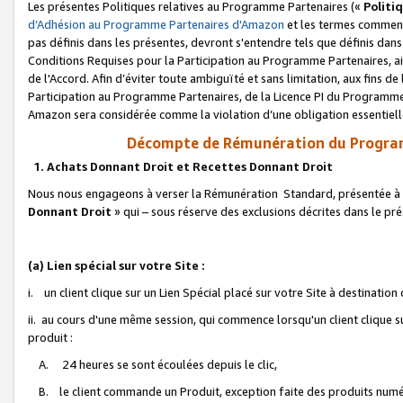
Les présentes Politiques relatives au Programme Partenaires («
Politi
d’Adhésion au Programme Partenaires d'Amazon
et les termes commenç
pas définis dans les présentes, devront s'entendre tels que définis dans 
Conditions Requises pour la Participation au Programme Partenaires, ai
de l'Accord. Afin d’éviter toute ambiguïté et sans limitation, aux fins de
Participation au Programme Partenaires, de la Licence PI du Programme 
Amazon sera considérée comme la violation d’une obligation essentielle
Décompte de Rémunération du Program
1. Achats Donnant Droit et Recettes Donnant Droit
Nous nous engageons à verser la Rémunération Standard, présentée à l
Donnant Droit
» qui – sous réserve des exclusions décrites dans le p
(a) Lien spécial sur votre Site :
i. un client clique sur un Lien Spécial placé sur votre Site à destination
ii. au cours d'une même session, qui commence lorsqu'un client clique s
produit :
A. 24 heures se sont écoulées depuis le clic,
B. le client commande un Produit, exception faite des produits numéri