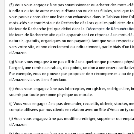
(f) Vous vous engagez à ne pas soumissionner ou acheter des mots-clés,
Kindle » ou toute autre marque d'Amazon ou de ses filiales, ainsi que t
vous pouvez consulter une liste non exhaustive dans le Tableau Non Ex
mots-clés sur tout Moteur de Recherche dès lors que les publicités de 
Moteur de Recherche (tel que défini dans le
Décompte de Rémunératio
Moteurs de Recherche afin qu'ils apparaissent en réponse à un mot-clé o
naturels, gratuits, organiques ou non payants), tant que vous respectez 
vers votre site, et non directement ou indirectement, par le biais d'un Li
d'Amazon.
(g) Vous vous engagez à ne pas offrir à une quelconque personne physi
l'argent, une remise, un rabais, des points, un don à une œuvre caritativ
Par exemple, vous ne pouvez pas proposer de « récompenses » ou de p
d'Amazon via vos Liens Spéciaux.
(h) Vous vous engagez à ne pas intercepter, enregistrer, rediriger, lire
soumis par toute personne physique ou morale.
(i) Vous vous engagez à ne pas demander, recueillir, obtenir, stocker, 
compte utilisées par nos clients en relation avec un Site d'Amazon (y c
(j) Vous vous engagez à ne pas modifier, rediriger, supprimer ou rempla
d'Amazon.
(k) Vous vous engagez à ne pas passer une quelconque commande ou init