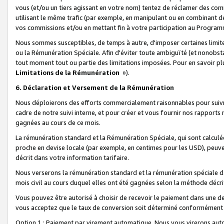
vous (et/ou un tiers agissant en votre nom) tentez de réclamer des c
utilisant le même trafic (par exemple, en manipulant ou en combinant 
vos commissions et/ou en mettant fin à votre participation au Progra
Nous sommes susceptibles, de temps à autre, d'imposer certaines limit
ou la Rémunération Spéciale. Afin d'éviter toute ambiguïté (et nonobst
tout moment tout ou partie des limitations imposées. Pour en savoir plus
Limitations de la Rémunération
»).
6. Déclaration et Versement de la Rémunération
Nous déploierons des efforts commercialement raisonnables pour suivr
cadre de notre suivi interne, et pour créer et vous fournir nos rapport
gagnées au cours de ce mois.
La rémunération standard et la Rémunération Spéciale, qui sont calcul
proche en devise locale (par exemple, en centimes pour les USD), peuve
décrit dans votre information tarifaire.
Nous verserons la rémunération standard et la rémunération spéciale da
mois civil au cours duquel elles ont été gagnées selon la méthode décr
Vous pouvez être autorisé à choisir de recevoir le paiement dans une dev
vous acceptez que le taux de conversion soit déterminé conformément
Option 1 : Paiement par virement automatique.
Nous vous virerons aut