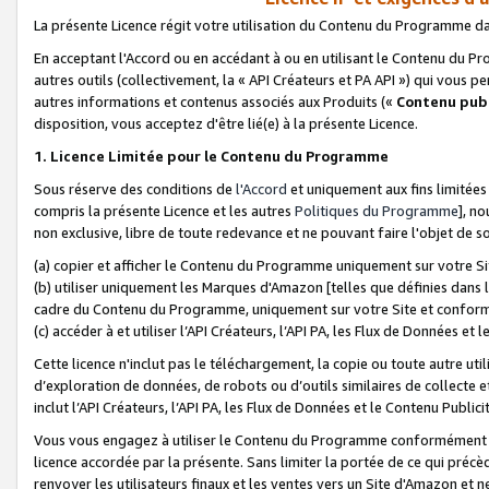
La présente Licence régit votre utilisation du Contenu du Programme d
En acceptant l'Accord ou en accédant à ou en utilisant le Contenu du P
autres outils (collectivement, la «
API Créateurs et PA API
») qui vous pe
autres informations et contenus associés aux Produits («
Contenu publ
disposition, vous acceptez d'être lié(e) à la présente Licence.
1. Licence Limitée pour le Contenu du Programme
Sous réserve des conditions de
l'Accord
et uniquement aux fins limitées
compris la présente Licence et les autres
Politiques du Programme
], n
non exclusive, libre de toute redevance et ne pouvant faire l'objet de so
(a) copier et afficher le Contenu du Programme uniquement sur votre Si
(b) utiliser uniquement les Marques d'Amazon [telles que définies dans 
cadre du Contenu du Programme, uniquement sur votre Site et confo
(c) accéder à et utiliser l’API Créateurs, l’API PA, les Flux de Données e
Cette licence n'inclut pas le téléchargement, la copie ou toute autre util
d’exploration de données, de robots ou d’outils similaires de collecte
inclut l’API Créateurs, l’API PA, les Flux de Données et le Contenu Publici
Vous vous engagez à utiliser le Contenu du Programme conformément a
licence accordée par la présente. Sans limiter la portée de ce qui pré
renvoyer les utilisateurs finaux et les ventes vers un Site d'Amazon et