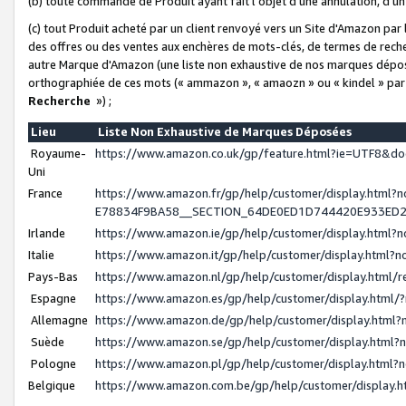
(b) toute commande de Produit ayant fait l'objet d'une annulation, d'u
(c) tout Produit acheté par un client renvoyé vers un Site d'Amazon par
des offres ou des ventes aux enchères de mots-clés, de termes de reche
autre Marque d'Amazon (une liste non exhaustive de nos marques déposée
orthographiée de ces mots (« ammazon », « amaozn » ou « kindel » par
Recherche
») ;
Lieu
Liste Non Exhaustive de Marques Déposées
Royaume-
https://www.amazon.co.uk/gp/feature.html?ie=UTF8&
Uni
France
https://www.amazon.fr/gp/help/customer/display.ht
E78834F9BA58__SECTION_64DE0ED1D744420E933ED
Irlande
https://www.amazon.ie/gp/help/customer/display.htm
Italie
https://www.amazon.it/gp/help/customer/display.html
Pays-Bas
https://www.amazon.nl/gp/help/customer/display.html
Espagne
https://www.amazon.es/gp/help/customer/display.html
Allemagne
https://www.amazon.de/gp/help/customer/display.htm
Suède
https://www.amazon.se/gp/help/customer/display.htm
Pologne
https://www.amazon.pl/gp/help/customer/display.html
Belgique
https://www.amazon.com.be/gp/help/customer/displa