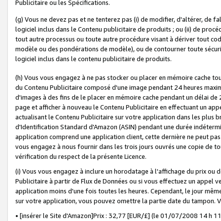
Publicitaire ou les Spécifications.
(g) Vous ne devez pas et ne tenterez pas (i) de modifier, d'altérer, de f
logiciel inclus dans le Contenu publicitaire de produits ; ou (ii) de proc
tout autre processus ou toute autre procédure visant à dériver tout c
modèle ou des pondérations de modèle), ou de contourner toute sécurité a
logiciel inclus dans le contenu publicitaire de produits.
(h) Vous vous engagez à ne pas stocker ou placer en mémoire cache tou
du Contenu Publicitaire composé d'une image pendant 24 heures maxim
d'images à des fins de le placer en mémoire cache pendant un délai de
page et afficher à nouveau le Contenu Publicitaire en effectuant un app
actualisant le Contenu Publicitaire sur votre application dans les plus 
d'Identification Standard d'Amazon (ASIN) pendant une durée indéterminé
application comprend une application client, cette dernière ne peut pa
vous engagez à nous fournir dans les trois jours ouvrés une copie de tou
vérification du respect de la présente Licence.
(i) Vous vous engagez à inclure un horodatage à l'affichage du prix ou 
Publicitaire à partir de Flux de Données ou si vous effectuez un appel ve
application moins d'une fois toutes les heures. Cependant, le jour même
sur votre application, vous pouvez omettre la partie date du tampon.
• [insérer le Site d'Amazon]Prix : 32,77 [EUR/£] (le 01/07/2008 14 h 11 