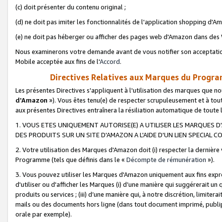
(c) doit présenter du contenu original ;
(d) ne doit pas imiter les fonctionnalités de l'application shopping d'Am
(e) ne doit pas héberger ou afficher des pages web d'Amazon dans de
Nous examinerons votre demande avant de vous notifier son acceptatio
Mobile acceptée aux fins de l'
Accord
.
Directives Relatives aux Marques du Progra
Les présentes Directives s'appliquent à l'utilisation des marques que
d'Amazon
»). Vous êtes tenu(e) de respecter scrupuleusement et à tou
aux présentes Directives entraînera la résiliation automatique de toute
1. VOUS ETES UNIQUEMENT AUTORISE(E) A UTILISER LES MARQUES D'
DES PRODUITS SUR UN SITE D'AMAZON A L'AIDE D'UN LIEN SPECIAL 
2. Votre utilisation des Marques d'Amazon doit (i) respecter la dernière
Programme (tels que définis dans le «
Décompte de rémunération
»).
3. Vous pouvez utiliser les Marques d'Amazon uniquement aux fins expr
d'utiliser ou d'afficher les Marques (i) d’une manière qui suggérerait un
produits ou services ; (iii) d’une manière qui, à notre discrétion, limit
mails ou des documents hors ligne (dans tout document imprimé, publip
orale par exemple).