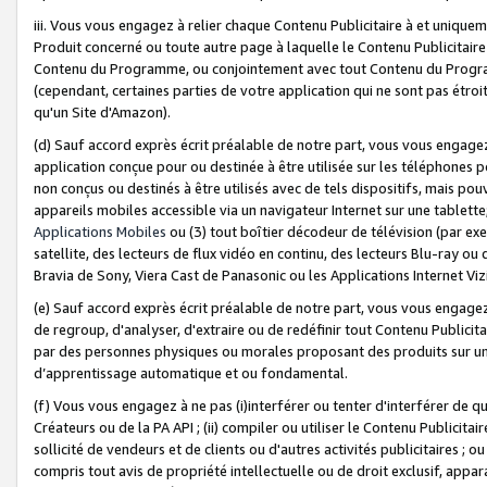
iii. Vous vous engagez à relier chaque Contenu Publicitaire à et uniqu
Produit concerné ou toute autre page à laquelle le Contenu Publicitaire
Contenu du Programme, ou conjointement avec tout Contenu du Programm
(cependant, certaines parties de votre application qui ne sont pas étroi
qu'un Site d'Amazon).
(d) Sauf accord exprès écrit préalable de notre part, vous vous engagez à
application conçue pour ou destinée à être utilisée sur les téléphones p
non conçus ou destinés à être utilisés avec de tels dispositifs, mais pouv
appareils mobiles accessible via un navigateur Internet sur une tablett
Applications Mobiles
ou (3) tout boîtier décodeur de télévision (par ex
satellite, des lecteurs de flux vidéo en continu, des lecteurs Blu-ray o
Bravia de Sony, Viera Cast de Panasonic ou les Applications Internet Viz
(e) Sauf accord exprès écrit préalable de notre part, vous vous engagez 
de regroup, d'analyser, d'extraire ou de redéfinir tout Contenu Publicitai
par des personnes physiques ou morales proposant des produits sur un
d’apprentissage automatique et ou fondamental.
(f) Vous vous engagez à ne pas (i)interférer ou tenter d'interférer de 
Créateurs ou de la PA API ; (ii) compiler ou utiliser le Contenu Publicita
sollicité de vendeurs et de clients ou d'autres activités publicitaires ; ou (
compris tout avis de propriété intellectuelle ou de droit exclusif, appar