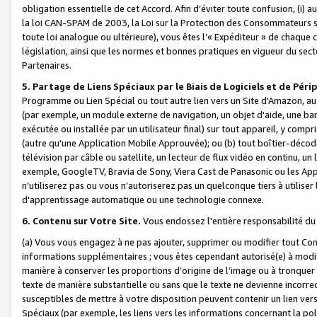
obligation essentielle de cet Accord. Afin d’éviter toute confusion, (i) a
la loi CAN-SPAM de 2003, la Loi sur la Protection des Consommateurs s
toute loi analogue ou ultérieure), vous êtes l’« Expéditeur » de chaque 
législation, ainsi que les normes et bonnes pratiques en vigueur du s
Partenaires.
5. Partage de Liens Spéciaux par le Biais de Logiciels et de Pér
Programme ou Lien Spécial ou tout autre lien vers un Site d'Amazon, au su
(par exemple, un module externe de navigation, un objet d'aide, une ba
exécutée ou installée par un utilisateur final) sur tout appareil, y comp
(autre qu'une Application Mobile Approuvée); ou (b) tout boîtier-décod
télévision par câble ou satellite, un lecteur de flux vidéo en continu, un
exemple, GoogleTV, Bravia de Sony, Viera Cast de Panasonic ou les Appli
n’utiliserez pas ou vous n’autoriserez pas un quelconque tiers à utili
d'apprentissage automatique ou une technologie connexe.
6. Contenu sur Votre Site.
Vous endossez l'entière responsabilité du
(a) Vous vous engagez à ne pas ajouter, supprimer ou modifier tout Co
informations supplémentaires ; vous êtes cependant autorisé(e) à modi
manière à conserver les proportions d’origine de l’image ou à tronquer
texte de manière substantielle ou sans que le texte ne devienne incorr
susceptibles de mettre à votre disposition peuvent contenir un lien ver
Spéciaux (par exemple, les liens vers les informations concernant la poli