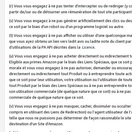
(r) Vous vous engagez à ne pas tenter d'intercepter ou de rediriger (y comp
partir de/sur ou de détourner une rémunération de tout site participa
(s) Vous vous engagez à ne pas générer artificiellement des clics ou de
ce soit par le biais d'un robot ou d'un programme logiciel ou autre.
(t) Vous vous engagez à ne pas afficher ou utiliser d’une quelconque man
que vous ayez obtenu un lien vers ledit avis ou ladite note du client par
d’utilisations de la PA API décrites dans la
Licence
.
(u) Vous vous engagez à ne pas acheter directement ou indirectement t
Eligible aux primes Amazon par le biais des Liens Spéciaux, que ce soit 
morale et vous vous engagez à ne pas autoriser, demander ou encourager
directement ou indirectement tout Produit ou à entreprendre toute acti
que ce soit pour leur utilisation, votre utilisation ou l'utilisation de
tout Produit par le biais des Liens Spéciaux ou à ne pas entreprendre t
son utilisation commerciale (de quelque nature que ce soit) ou à ne pas o
commerciale de quelque nature que ce soit.
(v) Vous vous engagez à ne pas masquer, cacher, dissimuler ou occulter 
compris en utilisant des Liens de Redirection) ou l'agent utilisateur de 
telle que nous ne puissions pas déterminer de façon raisonnable le site ou
destination d'un Site d'Amazon.