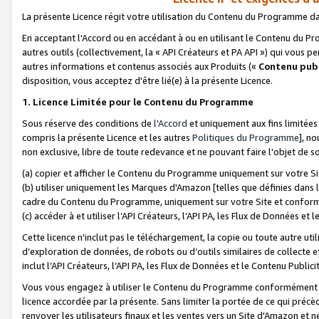
La présente Licence régit votre utilisation du Contenu du Programme d
En acceptant l'Accord ou en accédant à ou en utilisant le Contenu du P
autres outils (collectivement, la «
API Créateurs et PA API
») qui vous pe
autres informations et contenus associés aux Produits («
Contenu publ
disposition, vous acceptez d'être lié(e) à la présente Licence.
1. Licence Limitée pour le Contenu du Programme
Sous réserve des conditions de
l'Accord
et uniquement aux fins limitées
compris la présente Licence et les autres
Politiques du Programme
], n
non exclusive, libre de toute redevance et ne pouvant faire l'objet de so
(a) copier et afficher le Contenu du Programme uniquement sur votre Si
(b) utiliser uniquement les Marques d'Amazon [telles que définies dans 
cadre du Contenu du Programme, uniquement sur votre Site et confo
(c) accéder à et utiliser l’API Créateurs, l’API PA, les Flux de Données e
Cette licence n'inclut pas le téléchargement, la copie ou toute autre util
d’exploration de données, de robots ou d’outils similaires de collecte
inclut l’API Créateurs, l’API PA, les Flux de Données et le Contenu Publici
Vous vous engagez à utiliser le Contenu du Programme conformément a
licence accordée par la présente. Sans limiter la portée de ce qui pré
renvoyer les utilisateurs finaux et les ventes vers un Site d'Amazon et