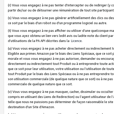
(r) Vous vous engagez à ne pas tenter d'intercepter ou de rediriger (y comp
partir de/sur ou de détourner une rémunération de tout site participa
(s) Vous vous engagez à ne pas générer artificiellement des clics ou de
ce soit par le biais d'un robot ou d'un programme logiciel ou autre.
(t) Vous vous engagez à ne pas afficher ou utiliser d’une quelconque man
que vous ayez obtenu un lien vers ledit avis ou ladite note du client par
d’utilisations de la PA API décrites dans la
Licence
.
(u) Vous vous engagez à ne pas acheter directement ou indirectement t
Eligible aux primes Amazon par le biais des Liens Spéciaux, que ce soit 
morale et vous vous engagez à ne pas autoriser, demander ou encourager
directement ou indirectement tout Produit ou à entreprendre toute acti
que ce soit pour leur utilisation, votre utilisation ou l'utilisation de
tout Produit par le biais des Liens Spéciaux ou à ne pas entreprendre t
son utilisation commerciale (de quelque nature que ce soit) ou à ne pas o
commerciale de quelque nature que ce soit.
(v) Vous vous engagez à ne pas masquer, cacher, dissimuler ou occulter 
compris en utilisant des Liens de Redirection) ou l'agent utilisateur de 
telle que nous ne puissions pas déterminer de façon raisonnable le site ou
destination d'un Site d'Amazon.