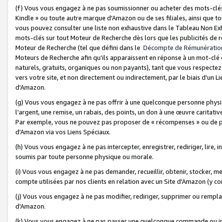
(f) Vous vous engagez à ne pas soumissionner ou acheter des mots-clés,
Kindle » ou toute autre marque d'Amazon ou de ses filiales, ainsi que t
vous pouvez consulter une liste non exhaustive dans le Tableau Non Ex
mots-clés sur tout Moteur de Recherche dès lors que les publicités de 
Moteur de Recherche (tel que défini dans le
Décompte de Rémunératio
Moteurs de Recherche afin qu'ils apparaissent en réponse à un mot-clé o
naturels, gratuits, organiques ou non payants), tant que vous respectez 
vers votre site, et non directement ou indirectement, par le biais d'un Li
d'Amazon.
(g) Vous vous engagez à ne pas offrir à une quelconque personne physi
l'argent, une remise, un rabais, des points, un don à une œuvre caritativ
Par exemple, vous ne pouvez pas proposer de « récompenses » ou de p
d'Amazon via vos Liens Spéciaux.
(h) Vous vous engagez à ne pas intercepter, enregistrer, rediriger, lire
soumis par toute personne physique ou morale.
(i) Vous vous engagez à ne pas demander, recueillir, obtenir, stocker, 
compte utilisées par nos clients en relation avec un Site d'Amazon (y c
(j) Vous vous engagez à ne pas modifier, rediriger, supprimer ou rempla
d'Amazon.
(k) Vous vous engagez à ne pas passer une quelconque commande ou init