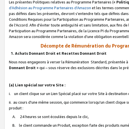
Les présentes Politiques relatives au Programme Partenaires («
Politi
d’Adhésion au Programme Partenaires d'Amazon
et les termes commenç
pas définis dans les présentes, devront s'entendre tels que définis dans 
Conditions Requises pour la Participation au Programme Partenaires, ai
de l'Accord. Afin d’éviter toute ambiguïté et sans limitation, aux fins de
Participation au Programme Partenaires, de la Licence PI du Programme 
Amazon sera considérée comme la violation d’une obligation essentielle
Décompte de Rémunération du Program
1. Achats Donnant Droit et Recettes Donnant Droit
Nous nous engageons à verser la Rémunération Standard, présentée à l
Donnant Droit
» qui – sous réserve des exclusions décrites dans le p
(a) Lien spécial sur votre Site :
i. un client clique sur un Lien Spécial placé sur votre Site à destination
ii. au cours d'une même session, qui commence lorsqu'un client clique s
produit :
A. 24 heures se sont écoulées depuis le clic,
B. le client commande un Produit, exception faite des produits numéri