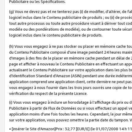
Publicitaire ou les Spécifications.
(g) Vous ne devez pas et ne tenterez pas (i) de modifier, d'altérer, de f
logiciel inclus dans le Contenu publicitaire de produits ; ou (ii) de proc
tout autre processus ou toute autre procédure visant à dériver tout c
modèle ou des pondérations de modèle), ou de contourner toute sécurité a
logiciel inclus dans le contenu publicitaire de produits.
(h) Vous vous engagez à ne pas stocker ou placer en mémoire cache tou
du Contenu Publicitaire composé d'une image pendant 24 heures maxim
d'images à des fins de le placer en mémoire cache pendant un délai de
page et afficher à nouveau le Contenu Publicitaire en effectuant un app
actualisant le Contenu Publicitaire sur votre application dans les plus 
d'Identification Standard d'Amazon (ASIN) pendant une durée indéterminé
application comprend une application client, cette dernière ne peut pa
vous engagez à nous fournir dans les trois jours ouvrés une copie de tou
vérification du respect de la présente Licence.
(i) Vous vous engagez à inclure un horodatage à l'affichage du prix ou 
Publicitaire à partir de Flux de Données ou si vous effectuez un appel ve
application moins d'une fois toutes les heures. Cependant, le jour même
sur votre application, vous pouvez omettre la partie date du tampon.
• [insérer le Site d'Amazon]Prix : 32,77 [EUR/£] (le 01/07/2008 14 h 11 