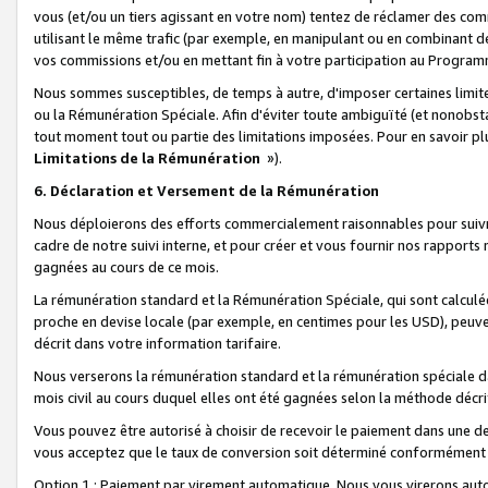
vous (et/ou un tiers agissant en votre nom) tentez de réclamer des c
utilisant le même trafic (par exemple, en manipulant ou en combinant 
vos commissions et/ou en mettant fin à votre participation au Progra
Nous sommes susceptibles, de temps à autre, d'imposer certaines limit
ou la Rémunération Spéciale. Afin d'éviter toute ambiguïté (et nonobst
tout moment tout ou partie des limitations imposées. Pour en savoir plus
Limitations de la Rémunération
»).
6. Déclaration et Versement de la Rémunération
Nous déploierons des efforts commercialement raisonnables pour suivr
cadre de notre suivi interne, et pour créer et vous fournir nos rapport
gagnées au cours de ce mois.
La rémunération standard et la Rémunération Spéciale, qui sont calcul
proche en devise locale (par exemple, en centimes pour les USD), peuve
décrit dans votre information tarifaire.
Nous verserons la rémunération standard et la rémunération spéciale da
mois civil au cours duquel elles ont été gagnées selon la méthode décr
Vous pouvez être autorisé à choisir de recevoir le paiement dans une dev
vous acceptez que le taux de conversion soit déterminé conformément
Option 1 : Paiement par virement automatique.
Nous vous virerons aut