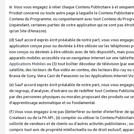
iii. Vous vous engagez à relier chaque Contenu Publicitaire à et uniqu
Produit concerné ou toute autre page à laquelle le Contenu Publicitaire
Contenu du Programme, ou conjointement avec tout Contenu du Programm
(cependant, certaines parties de votre application qui ne sont pas étroi
qu'un Site d'Amazon).
(d) Sauf accord exprès écrit préalable de notre part, vous vous engagez à
application conçue pour ou destinée à être utilisée sur les téléphones p
non conçus ou destinés à être utilisés avec de tels dispositifs, mais pouv
appareils mobiles accessible via un navigateur Internet sur une tablett
Applications Mobiles
ou (3) tout boîtier décodeur de télévision (par ex
satellite, des lecteurs de flux vidéo en continu, des lecteurs Blu-ray o
Bravia de Sony, Viera Cast de Panasonic ou les Applications Internet Viz
(e) Sauf accord exprès écrit préalable de notre part, vous vous engagez 
de regroup, d'analyser, d'extraire ou de redéfinir tout Contenu Publicitai
par des personnes physiques ou morales proposant des produits sur un
d’apprentissage automatique et ou fondamental.
(f) Vous vous engagez à ne pas (i)interférer ou tenter d'interférer de 
Créateurs ou de la PA API ; (ii) compiler ou utiliser le Contenu Publicita
sollicité de vendeurs et de clients ou d'autres activités publicitaires ; ou (
compris tout avis de propriété intellectuelle ou de droit exclusif, appar