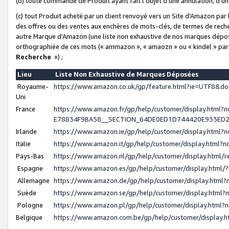
(b) toute commande de Produit ayant fait l'objet d'une annulation, d'u
(c) tout Produit acheté par un client renvoyé vers un Site d'Amazon par
des offres ou des ventes aux enchères de mots-clés, de termes de reche
autre Marque d'Amazon (une liste non exhaustive de nos marques déposée
orthographiée de ces mots (« ammazon », « amaozn » ou « kindel » par
Recherche
») ;
Lieu
Liste Non Exhaustive de Marques Déposées
Royaume-
https://www.amazon.co.uk/gp/feature.html?ie=UTF8&
Uni
France
https://www.amazon.fr/gp/help/customer/display.ht
E78834F9BA58__SECTION_64DE0ED1D744420E933ED
Irlande
https://www.amazon.ie/gp/help/customer/display.htm
Italie
https://www.amazon.it/gp/help/customer/display.html
Pays-Bas
https://www.amazon.nl/gp/help/customer/display.html
Espagne
https://www.amazon.es/gp/help/customer/display.html
Allemagne
https://www.amazon.de/gp/help/customer/display.htm
Suède
https://www.amazon.se/gp/help/customer/display.htm
Pologne
https://www.amazon.pl/gp/help/customer/display.html
Belgique
https://www.amazon.com.be/gp/help/customer/displa