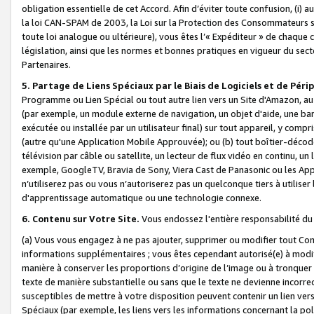
obligation essentielle de cet Accord. Afin d’éviter toute confusion, (i) a
la loi CAN-SPAM de 2003, la Loi sur la Protection des Consommateurs s
toute loi analogue ou ultérieure), vous êtes l’« Expéditeur » de chaque 
législation, ainsi que les normes et bonnes pratiques en vigueur du s
Partenaires.
5. Partage de Liens Spéciaux par le Biais de Logiciels et de Pér
Programme ou Lien Spécial ou tout autre lien vers un Site d'Amazon, au su
(par exemple, un module externe de navigation, un objet d'aide, une ba
exécutée ou installée par un utilisateur final) sur tout appareil, y comp
(autre qu'une Application Mobile Approuvée); ou (b) tout boîtier-décod
télévision par câble ou satellite, un lecteur de flux vidéo en continu, un
exemple, GoogleTV, Bravia de Sony, Viera Cast de Panasonic ou les Appli
n’utiliserez pas ou vous n’autoriserez pas un quelconque tiers à utili
d'apprentissage automatique ou une technologie connexe.
6. Contenu sur Votre Site.
Vous endossez l'entière responsabilité du
(a) Vous vous engagez à ne pas ajouter, supprimer ou modifier tout Co
informations supplémentaires ; vous êtes cependant autorisé(e) à modi
manière à conserver les proportions d’origine de l’image ou à tronquer
texte de manière substantielle ou sans que le texte ne devienne incorr
susceptibles de mettre à votre disposition peuvent contenir un lien ver
Spéciaux (par exemple, les liens vers les informations concernant la poli