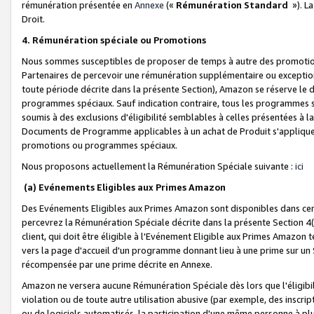
rémunération présentée en
Annexe
(«
Rémunération Standard
»). L
Droit.
4. Rémunération spéciale ou Promotions
Nous sommes susceptibles de proposer de temps à autre des promotion
Partenaires de percevoir une rémunération supplémentaire ou exceptio
toute période décrite dans la présente Section), Amazon se réserve le
programmes spéciaux. Sauf indication contraire, tous les programmes s
soumis à des exclusions d'éligibilité semblables à celles présentées à 
Documents de Programme applicables à un achat de Produit s'appliquera
promotions ou programmes spéciaux.
Nous proposons actuellement la Rémunération Spéciale suivante :
ici
(a) Evénements Eligibles aux Primes Amazon
Des Evénements Eligibles aux Primes Amazon sont disponibles dans cer
percevrez la Rémunération Spéciale décrite dans la présente Section 4(
client, qui doit être éligible à l'Evénement Eligible aux Primes Amazon te
vers la page d'accueil d'un programme donnant lieu à une prime sur un Si
récompensée par une prime décrite en Annexe.
Amazon ne versera aucune Rémunération Spéciale dès lors que l'éligibi
violation ou de toute autre utilisation abusive (par exemple, des inscrip
ou de logiciels automatisés, la participation d'une même personne à p