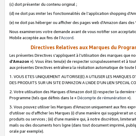
(c) doit présenter du contenu original ;
(d) ne doit pas imiter les fonctionnalités de l'application shopping d'Am
(e) ne doit pas héberger ou afficher des pages web d'Amazon dans de
Nous examinerons votre demande avant de vous notifier son acceptatio
Mobile acceptée aux fins de l'
Accord
.
Directives Relatives aux Marques du Progra
Les présentes Directives s'appliquent à l'utilisation des marques que
d'Amazon
»). Vous êtes tenu(e) de respecter scrupuleusement et à tou
aux présentes Directives entraînera la résiliation automatique de toute
1. VOUS ETES UNIQUEMENT AUTORISE(E) A UTILISER LES MARQUES D'
DES PRODUITS SUR UN SITE D'AMAZON A L'AIDE D'UN LIEN SPECIAL 
2. Votre utilisation des Marques d'Amazon doit (i) respecter la dernière
Programme (tels que définis dans le «
Décompte de rémunération
»).
3. Vous pouvez utiliser les Marques d'Amazon uniquement aux fins expr
d'utiliser ou d'afficher les Marques (i) d’une manière qui suggérerait un
produits ou services ; (iii) d’une manière qui, à notre discrétion, limit
mails ou des documents hors ligne (dans tout document imprimé, publip
orale par exemple).