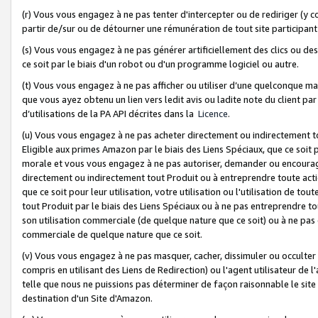
(r) Vous vous engagez à ne pas tenter d'intercepter ou de rediriger (y comp
partir de/sur ou de détourner une rémunération de tout site participa
(s) Vous vous engagez à ne pas générer artificiellement des clics ou de
ce soit par le biais d'un robot ou d'un programme logiciel ou autre.
(t) Vous vous engagez à ne pas afficher ou utiliser d’une quelconque man
que vous ayez obtenu un lien vers ledit avis ou ladite note du client par
d’utilisations de la PA API décrites dans la
Licence
.
(u) Vous vous engagez à ne pas acheter directement ou indirectement t
Eligible aux primes Amazon par le biais des Liens Spéciaux, que ce soit 
morale et vous vous engagez à ne pas autoriser, demander ou encourager
directement ou indirectement tout Produit ou à entreprendre toute acti
que ce soit pour leur utilisation, votre utilisation ou l'utilisation de
tout Produit par le biais des Liens Spéciaux ou à ne pas entreprendre t
son utilisation commerciale (de quelque nature que ce soit) ou à ne pas o
commerciale de quelque nature que ce soit.
(v) Vous vous engagez à ne pas masquer, cacher, dissimuler ou occulter 
compris en utilisant des Liens de Redirection) ou l'agent utilisateur de 
telle que nous ne puissions pas déterminer de façon raisonnable le site ou
destination d'un Site d'Amazon.