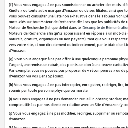
(f) Vous vous engagez à ne pas soumissionner ou acheter des mots-clés,
Kindle » ou toute autre marque d'Amazon ou de ses filiales, ainsi que t
vous pouvez consulter une liste non exhaustive dans le Tableau Non Ex
mots-clés sur tout Moteur de Recherche dès lors que les publicités de 
Moteur de Recherche (tel que défini dans le
Décompte de Rémunératio
Moteurs de Recherche afin qu'ils apparaissent en réponse à un mot-clé o
naturels, gratuits, organiques ou non payants), tant que vous respectez 
vers votre site, et non directement ou indirectement, par le biais d'un Li
d'Amazon.
(g) Vous vous engagez à ne pas offrir à une quelconque personne physi
l'argent, une remise, un rabais, des points, un don à une œuvre caritativ
Par exemple, vous ne pouvez pas proposer de « récompenses » ou de p
d'Amazon via vos Liens Spéciaux.
(h) Vous vous engagez à ne pas intercepter, enregistrer, rediriger, lire
soumis par toute personne physique ou morale.
(i) Vous vous engagez à ne pas demander, recueillir, obtenir, stocker, 
compte utilisées par nos clients en relation avec un Site d'Amazon (y c
(j) Vous vous engagez à ne pas modifier, rediriger, supprimer ou rempla
d'Amazon.
(k) Vous vous engagez à ne pas passer une quelconque commande ou init