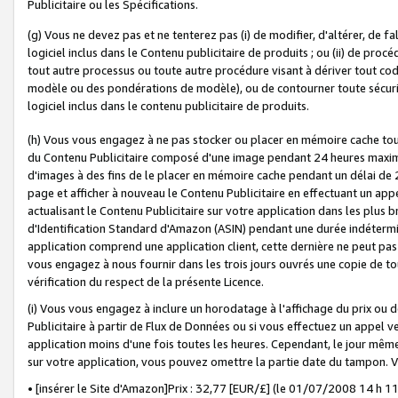
Publicitaire ou les Spécifications.
(g) Vous ne devez pas et ne tenterez pas (i) de modifier, d'altérer, de f
logiciel inclus dans le Contenu publicitaire de produits ; ou (ii) de proc
tout autre processus ou toute autre procédure visant à dériver tout c
modèle ou des pondérations de modèle), ou de contourner toute sécurité a
logiciel inclus dans le contenu publicitaire de produits.
(h) Vous vous engagez à ne pas stocker ou placer en mémoire cache tou
du Contenu Publicitaire composé d'une image pendant 24 heures maxim
d'images à des fins de le placer en mémoire cache pendant un délai de
page et afficher à nouveau le Contenu Publicitaire en effectuant un app
actualisant le Contenu Publicitaire sur votre application dans les plus 
d'Identification Standard d'Amazon (ASIN) pendant une durée indéterminé
application comprend une application client, cette dernière ne peut pa
vous engagez à nous fournir dans les trois jours ouvrés une copie de tou
vérification du respect de la présente Licence.
(i) Vous vous engagez à inclure un horodatage à l'affichage du prix ou 
Publicitaire à partir de Flux de Données ou si vous effectuez un appel ve
application moins d'une fois toutes les heures. Cependant, le jour même
sur votre application, vous pouvez omettre la partie date du tampon.
• [insérer le Site d'Amazon]Prix : 32,77 [EUR/£] (le 01/07/2008 14 h 11 