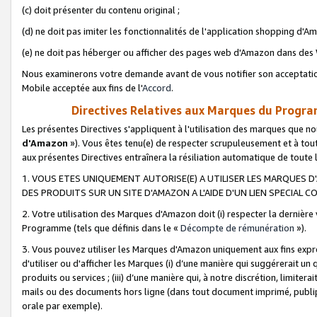
(c) doit présenter du contenu original ;
(d) ne doit pas imiter les fonctionnalités de l'application shopping d'Am
(e) ne doit pas héberger ou afficher des pages web d'Amazon dans de
Nous examinerons votre demande avant de vous notifier son acceptatio
Mobile acceptée aux fins de l'
Accord
.
Directives Relatives aux Marques du Progra
Les présentes Directives s'appliquent à l'utilisation des marques que
d'Amazon
»). Vous êtes tenu(e) de respecter scrupuleusement et à tou
aux présentes Directives entraînera la résiliation automatique de toute
1. VOUS ETES UNIQUEMENT AUTORISE(E) A UTILISER LES MARQUES D'
DES PRODUITS SUR UN SITE D'AMAZON A L'AIDE D'UN LIEN SPECIAL 
2. Votre utilisation des Marques d'Amazon doit (i) respecter la dernière
Programme (tels que définis dans le «
Décompte de rémunération
»).
3. Vous pouvez utiliser les Marques d'Amazon uniquement aux fins expr
d'utiliser ou d'afficher les Marques (i) d’une manière qui suggérerait un
produits ou services ; (iii) d’une manière qui, à notre discrétion, limit
mails ou des documents hors ligne (dans tout document imprimé, publip
orale par exemple).