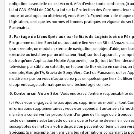
obligation essentielle de cet Accord. Afin d’éviter toute confusion, (i) a
la loi CAN-SPAM de 2003, la Loi sur la Protection des Consommateurs s
toute loi analogue ou ultérieure), vous êtes l’« Expéditeur » de chaque 
législation, ainsi que les normes et bonnes pratiques en vigueur du s
Partenaires.
5. Partage de Liens Spéciaux par le Biais de Logiciels et de Pér
Programme ou Lien Spécial ou tout autre lien vers un Site d'Amazon, au su
(par exemple, un module externe de navigation, un objet d'aide, une ba
exécutée ou installée par un utilisateur final) sur tout appareil, y comp
(autre qu'une Application Mobile Approuvée); ou (b) tout boîtier-décod
télévision par câble ou satellite, un lecteur de flux vidéo en continu, un
exemple, GoogleTV, Bravia de Sony, Viera Cast de Panasonic ou les Appli
n’utiliserez pas ou vous n’autoriserez pas un quelconque tiers à utili
d'apprentissage automatique ou une technologie connexe.
6. Contenu sur Votre Site.
Vous endossez l'entière responsabilité du
(a) Vous vous engagez à ne pas ajouter, supprimer ou modifier tout Co
informations supplémentaires ; vous êtes cependant autorisé(e) à modi
manière à conserver les proportions d’origine de l’image ou à tronquer
texte de manière substantielle ou sans que le texte ne devienne incorr
susceptibles de mettre à votre disposition peuvent contenir un lien ver
Spéciaux (par exemple, les liens vers les informations concernant la poli