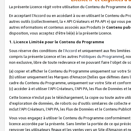
La présente Licence régit votre utilisation du Contenu du Programme d
En acceptant l'Accord ou en accédant à ou en utilisant le Contenu du P
autres outils (collectivement, la «
API Créateurs et PA API
») qui vous pe
autres informations et contenus associés aux Produits («
Contenu publ
disposition, vous acceptez d'être lié(e) à la présente Licence.
1. Licence Limitée pour le Contenu du Programme
Sous réserve des conditions de
l'Accord
et uniquement aux fins limitées
compris la présente Licence et les autres
Politiques du Programme
], n
non exclusive, libre de toute redevance et ne pouvant faire l'objet de so
(a) copier et afficher le Contenu du Programme uniquement sur votre Si
(b) utiliser uniquement les Marques d'Amazon [telles que définies dans 
cadre du Contenu du Programme, uniquement sur votre Site et confo
(c) accéder à et utiliser l’API Créateurs, l’API PA, les Flux de Données e
Cette licence n'inclut pas le téléchargement, la copie ou toute autre util
d’exploration de données, de robots ou d’outils similaires de collecte
inclut l’API Créateurs, l’API PA, les Flux de Données et le Contenu Publici
Vous vous engagez à utiliser le Contenu du Programme conformément a
licence accordée par la présente. Sans limiter la portée de ce qui pré
renvoyer les utilisateurs finaux et les ventes vers un Site d'Amazon et