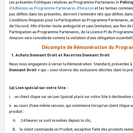
Les présentes Politiques relatives au Programme Partenaires («
Politi
d’Adhésion au Programme Partenaires d'Amazon
et les termes commenç
pas définis dans les présentes, devront s'entendre tels que définis dans 
Conditions Requises pour la Participation au Programme Partenaires, ai
de l'Accord. Afin d’éviter toute ambiguïté et sans limitation, aux fins de
Participation au Programme Partenaires, de la Licence PI du Programme 
Amazon sera considérée comme la violation d’une obligation essentielle
Décompte de Rémunération du Program
1. Achats Donnant Droit et Recettes Donnant Droit
Nous nous engageons à verser la Rémunération Standard, présentée à l
Donnant Droit
» qui – sous réserve des exclusions décrites dans le p
(a) Lien spécial sur votre Site :
i. un client clique sur un Lien Spécial placé sur votre Site à destination
ii. au cours d'une même session, qui commence lorsqu'un client clique s
produit :
A. 24 heures se sont écoulées depuis le clic,
B. le client commande un Produit, exception faite des produits numéri