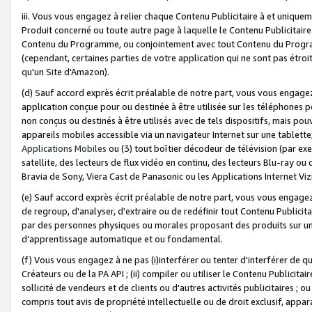
iii. Vous vous engagez à relier chaque Contenu Publicitaire à et uniqu
Produit concerné ou toute autre page à laquelle le Contenu Publicitaire
Contenu du Programme, ou conjointement avec tout Contenu du Programm
(cependant, certaines parties de votre application qui ne sont pas étroi
qu'un Site d'Amazon).
(d) Sauf accord exprès écrit préalable de notre part, vous vous engagez à
application conçue pour ou destinée à être utilisée sur les téléphones p
non conçus ou destinés à être utilisés avec de tels dispositifs, mais pouv
appareils mobiles accessible via un navigateur Internet sur une tablett
Applications Mobiles
ou (3) tout boîtier décodeur de télévision (par ex
satellite, des lecteurs de flux vidéo en continu, des lecteurs Blu-ray o
Bravia de Sony, Viera Cast de Panasonic ou les Applications Internet Viz
(e) Sauf accord exprès écrit préalable de notre part, vous vous engagez 
de regroup, d'analyser, d'extraire ou de redéfinir tout Contenu Publicitai
par des personnes physiques ou morales proposant des produits sur un
d’apprentissage automatique et ou fondamental.
(f) Vous vous engagez à ne pas (i)interférer ou tenter d'interférer de 
Créateurs ou de la PA API ; (ii) compiler ou utiliser le Contenu Publicita
sollicité de vendeurs et de clients ou d'autres activités publicitaires ; ou (
compris tout avis de propriété intellectuelle ou de droit exclusif, appar