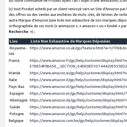
(b) toute commande de Produit ayant fait l'objet d'une annulation, d'u
(c) tout Produit acheté par un client renvoyé vers un Site d'Amazon par
des offres ou des ventes aux enchères de mots-clés, de termes de reche
autre Marque d'Amazon (une liste non exhaustive de nos marques déposée
orthographiée de ces mots (« ammazon », « amaozn » ou « kindel » par
Recherche
») ;
Lieu
Liste Non Exhaustive de Marques Déposées
Royaume-
https://www.amazon.co.uk/gp/feature.html?ie=UTF8&
Uni
France
https://www.amazon.fr/gp/help/customer/display.ht
E78834F9BA58__SECTION_64DE0ED1D744420E933ED
Irlande
https://www.amazon.ie/gp/help/customer/display.htm
Italie
https://www.amazon.it/gp/help/customer/display.html
Pays-Bas
https://www.amazon.nl/gp/help/customer/display.html
Espagne
https://www.amazon.es/gp/help/customer/display.html
Allemagne
https://www.amazon.de/gp/help/customer/display.htm
Suède
https://www.amazon.se/gp/help/customer/display.htm
Pologne
https://www.amazon.pl/gp/help/customer/display.html
Belgique
https://www.amazon.com.be/gp/help/customer/displa