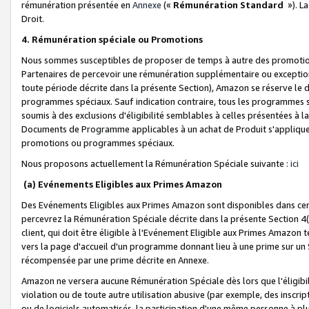
rémunération présentée en
Annexe
(«
Rémunération Standard
»). L
Droit.
4. Rémunération spéciale ou Promotions
Nous sommes susceptibles de proposer de temps à autre des promotion
Partenaires de percevoir une rémunération supplémentaire ou exceptio
toute période décrite dans la présente Section), Amazon se réserve le
programmes spéciaux. Sauf indication contraire, tous les programmes s
soumis à des exclusions d'éligibilité semblables à celles présentées à 
Documents de Programme applicables à un achat de Produit s'appliquera
promotions ou programmes spéciaux.
Nous proposons actuellement la Rémunération Spéciale suivante :
ici
(a) Evénements Eligibles aux Primes Amazon
Des Evénements Eligibles aux Primes Amazon sont disponibles dans cer
percevrez la Rémunération Spéciale décrite dans la présente Section 4(
client, qui doit être éligible à l'Evénement Eligible aux Primes Amazon te
vers la page d'accueil d'un programme donnant lieu à une prime sur un Si
récompensée par une prime décrite en Annexe.
Amazon ne versera aucune Rémunération Spéciale dès lors que l'éligibi
violation ou de toute autre utilisation abusive (par exemple, des inscrip
ou de logiciels automatisés, la participation d'une même personne à p