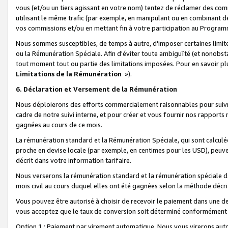
vous (et/ou un tiers agissant en votre nom) tentez de réclamer des c
utilisant le même trafic (par exemple, en manipulant ou en combinant 
vos commissions et/ou en mettant fin à votre participation au Progra
Nous sommes susceptibles, de temps à autre, d'imposer certaines limit
ou la Rémunération Spéciale. Afin d'éviter toute ambiguïté (et nonobst
tout moment tout ou partie des limitations imposées. Pour en savoir plus
Limitations de la Rémunération
»).
6. Déclaration et Versement de la Rémunération
Nous déploierons des efforts commercialement raisonnables pour suivr
cadre de notre suivi interne, et pour créer et vous fournir nos rapport
gagnées au cours de ce mois.
La rémunération standard et la Rémunération Spéciale, qui sont calcul
proche en devise locale (par exemple, en centimes pour les USD), peuve
décrit dans votre information tarifaire.
Nous verserons la rémunération standard et la rémunération spéciale da
mois civil au cours duquel elles ont été gagnées selon la méthode décr
Vous pouvez être autorisé à choisir de recevoir le paiement dans une dev
vous acceptez que le taux de conversion soit déterminé conformément
Option 1 : Paiement par virement automatique.
Nous vous virerons aut