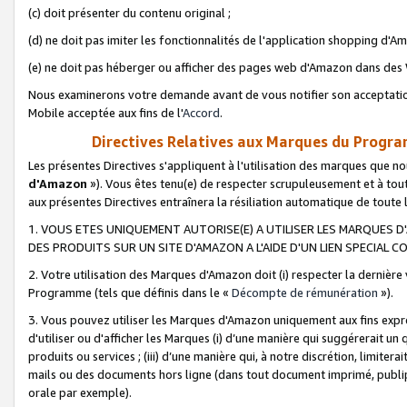
(c) doit présenter du contenu original ;
(d) ne doit pas imiter les fonctionnalités de l'application shopping d'Am
(e) ne doit pas héberger ou afficher des pages web d'Amazon dans de
Nous examinerons votre demande avant de vous notifier son acceptatio
Mobile acceptée aux fins de l'
Accord
.
Directives Relatives aux Marques du Progra
Les présentes Directives s'appliquent à l'utilisation des marques que
d'Amazon
»). Vous êtes tenu(e) de respecter scrupuleusement et à tou
aux présentes Directives entraînera la résiliation automatique de toute
1. VOUS ETES UNIQUEMENT AUTORISE(E) A UTILISER LES MARQUES D'
DES PRODUITS SUR UN SITE D'AMAZON A L'AIDE D'UN LIEN SPECIAL 
2. Votre utilisation des Marques d'Amazon doit (i) respecter la dernière
Programme (tels que définis dans le «
Décompte de rémunération
»).
3. Vous pouvez utiliser les Marques d'Amazon uniquement aux fins expr
d'utiliser ou d'afficher les Marques (i) d’une manière qui suggérerait un
produits ou services ; (iii) d’une manière qui, à notre discrétion, limit
mails ou des documents hors ligne (dans tout document imprimé, publip
orale par exemple).