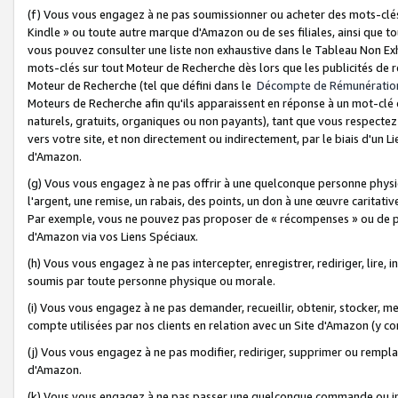
(f) Vous vous engagez à ne pas soumissionner ou acheter des mots-clés,
Kindle » ou toute autre marque d'Amazon ou de ses filiales, ainsi que t
vous pouvez consulter une liste non exhaustive dans le Tableau Non Ex
mots-clés sur tout Moteur de Recherche dès lors que les publicités de 
Moteur de Recherche (tel que défini dans le
Décompte de Rémunératio
Moteurs de Recherche afin qu'ils apparaissent en réponse à un mot-clé o
naturels, gratuits, organiques ou non payants), tant que vous respectez 
vers votre site, et non directement ou indirectement, par le biais d'un Li
d'Amazon.
(g) Vous vous engagez à ne pas offrir à une quelconque personne physi
l'argent, une remise, un rabais, des points, un don à une œuvre caritativ
Par exemple, vous ne pouvez pas proposer de « récompenses » ou de p
d'Amazon via vos Liens Spéciaux.
(h) Vous vous engagez à ne pas intercepter, enregistrer, rediriger, lire
soumis par toute personne physique ou morale.
(i) Vous vous engagez à ne pas demander, recueillir, obtenir, stocker, 
compte utilisées par nos clients en relation avec un Site d'Amazon (y c
(j) Vous vous engagez à ne pas modifier, rediriger, supprimer ou rempla
d'Amazon.
(k) Vous vous engagez à ne pas passer une quelconque commande ou init