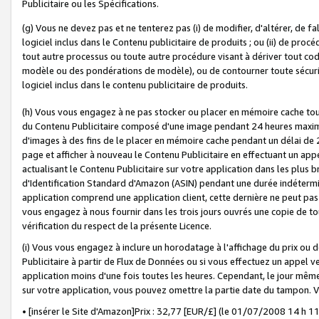
Publicitaire ou les Spécifications.
(g) Vous ne devez pas et ne tenterez pas (i) de modifier, d'altérer, de f
logiciel inclus dans le Contenu publicitaire de produits ; ou (ii) de proc
tout autre processus ou toute autre procédure visant à dériver tout c
modèle ou des pondérations de modèle), ou de contourner toute sécurité a
logiciel inclus dans le contenu publicitaire de produits.
(h) Vous vous engagez à ne pas stocker ou placer en mémoire cache tou
du Contenu Publicitaire composé d'une image pendant 24 heures maxim
d'images à des fins de le placer en mémoire cache pendant un délai de
page et afficher à nouveau le Contenu Publicitaire en effectuant un app
actualisant le Contenu Publicitaire sur votre application dans les plus 
d'Identification Standard d'Amazon (ASIN) pendant une durée indéterminé
application comprend une application client, cette dernière ne peut pa
vous engagez à nous fournir dans les trois jours ouvrés une copie de tou
vérification du respect de la présente Licence.
(i) Vous vous engagez à inclure un horodatage à l'affichage du prix ou 
Publicitaire à partir de Flux de Données ou si vous effectuez un appel ve
application moins d'une fois toutes les heures. Cependant, le jour même
sur votre application, vous pouvez omettre la partie date du tampon.
• [insérer le Site d'Amazon]Prix : 32,77 [EUR/£] (le 01/07/2008 14 h 11 