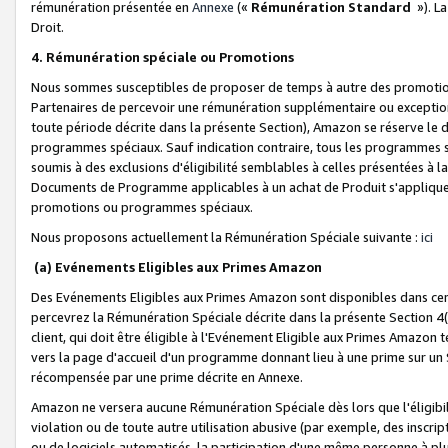
rémunération présentée en
Annexe
(«
Rémunération Standard
»). L
Droit.
4. Rémunération spéciale ou Promotions
Nous sommes susceptibles de proposer de temps à autre des promotion
Partenaires de percevoir une rémunération supplémentaire ou exceptio
toute période décrite dans la présente Section), Amazon se réserve le
programmes spéciaux. Sauf indication contraire, tous les programmes s
soumis à des exclusions d'éligibilité semblables à celles présentées à 
Documents de Programme applicables à un achat de Produit s'appliquera
promotions ou programmes spéciaux.
Nous proposons actuellement la Rémunération Spéciale suivante :
ici
(a) Evénements Eligibles aux Primes Amazon
Des Evénements Eligibles aux Primes Amazon sont disponibles dans cer
percevrez la Rémunération Spéciale décrite dans la présente Section 4(
client, qui doit être éligible à l'Evénement Eligible aux Primes Amazon te
vers la page d'accueil d'un programme donnant lieu à une prime sur un Si
récompensée par une prime décrite en Annexe.
Amazon ne versera aucune Rémunération Spéciale dès lors que l'éligibi
violation ou de toute autre utilisation abusive (par exemple, des inscrip
ou de logiciels automatisés, la participation d'une même personne à p