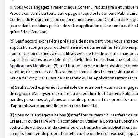
iii. Vous vous engagez à relier chaque Contenu Publicitaire à et uniqu
Produit concerné ou toute autre page à laquelle le Contenu Publicitaire
Contenu du Programme, ou conjointement avec tout Contenu du Programm
(cependant, certaines parties de votre application qui ne sont pas étroi
qu'un Site d'Amazon).
(d) Sauf accord exprès écrit préalable de notre part, vous vous engagez à
application conçue pour ou destinée à être utilisée sur les téléphones p
non conçus ou destinés à être utilisés avec de tels dispositifs, mais pouv
appareils mobiles accessible via un navigateur Internet sur une tablett
Applications Mobiles
ou (3) tout boîtier décodeur de télévision (par ex
satellite, des lecteurs de flux vidéo en continu, des lecteurs Blu-ray o
Bravia de Sony, Viera Cast de Panasonic ou les Applications Internet Viz
(e) Sauf accord exprès écrit préalable de notre part, vous vous engagez 
de regroup, d'analyser, d'extraire ou de redéfinir tout Contenu Publicitai
par des personnes physiques ou morales proposant des produits sur un
d’apprentissage automatique et ou fondamental.
(f) Vous vous engagez à ne pas (i)interférer ou tenter d'interférer de 
Créateurs ou de la PA API ; (ii) compiler ou utiliser le Contenu Publicita
sollicité de vendeurs et de clients ou d'autres activités publicitaires ; ou (
compris tout avis de propriété intellectuelle ou de droit exclusif, appar