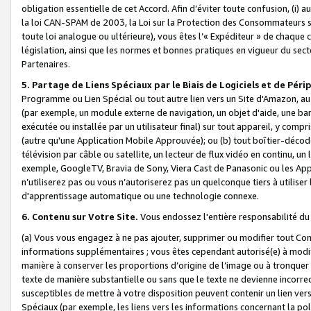
obligation essentielle de cet Accord. Afin d’éviter toute confusion, (i) a
la loi CAN-SPAM de 2003, la Loi sur la Protection des Consommateurs s
toute loi analogue ou ultérieure), vous êtes l’« Expéditeur » de chaque 
législation, ainsi que les normes et bonnes pratiques en vigueur du s
Partenaires.
5. Partage de Liens Spéciaux par le Biais de Logiciels et de Pér
Programme ou Lien Spécial ou tout autre lien vers un Site d'Amazon, au su
(par exemple, un module externe de navigation, un objet d'aide, une ba
exécutée ou installée par un utilisateur final) sur tout appareil, y comp
(autre qu'une Application Mobile Approuvée); ou (b) tout boîtier-décod
télévision par câble ou satellite, un lecteur de flux vidéo en continu, un
exemple, GoogleTV, Bravia de Sony, Viera Cast de Panasonic ou les Appli
n’utiliserez pas ou vous n’autoriserez pas un quelconque tiers à utili
d'apprentissage automatique ou une technologie connexe.
6. Contenu sur Votre Site.
Vous endossez l'entière responsabilité du
(a) Vous vous engagez à ne pas ajouter, supprimer ou modifier tout Co
informations supplémentaires ; vous êtes cependant autorisé(e) à modi
manière à conserver les proportions d’origine de l’image ou à tronquer
texte de manière substantielle ou sans que le texte ne devienne incorr
susceptibles de mettre à votre disposition peuvent contenir un lien ver
Spéciaux (par exemple, les liens vers les informations concernant la poli