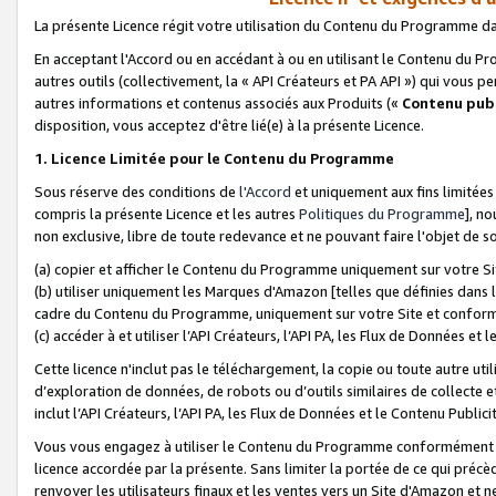
La présente Licence régit votre utilisation du Contenu du Programme d
En acceptant l'Accord ou en accédant à ou en utilisant le Contenu du P
autres outils (collectivement, la «
API Créateurs et PA API
») qui vous pe
autres informations et contenus associés aux Produits («
Contenu publ
disposition, vous acceptez d'être lié(e) à la présente Licence.
1. Licence Limitée pour le Contenu du Programme
Sous réserve des conditions de
l'Accord
et uniquement aux fins limitées
compris la présente Licence et les autres
Politiques du Programme
], n
non exclusive, libre de toute redevance et ne pouvant faire l'objet de so
(a) copier et afficher le Contenu du Programme uniquement sur votre Si
(b) utiliser uniquement les Marques d'Amazon [telles que définies dans 
cadre du Contenu du Programme, uniquement sur votre Site et confo
(c) accéder à et utiliser l’API Créateurs, l’API PA, les Flux de Données e
Cette licence n'inclut pas le téléchargement, la copie ou toute autre util
d’exploration de données, de robots ou d’outils similaires de collecte
inclut l’API Créateurs, l’API PA, les Flux de Données et le Contenu Publici
Vous vous engagez à utiliser le Contenu du Programme conformément a
licence accordée par la présente. Sans limiter la portée de ce qui pré
renvoyer les utilisateurs finaux et les ventes vers un Site d'Amazon et