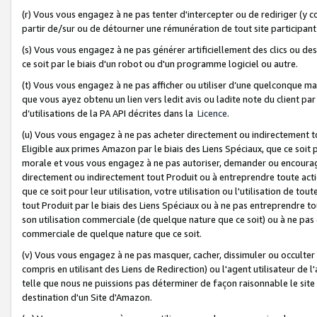
(r) Vous vous engagez à ne pas tenter d'intercepter ou de rediriger (y comp
partir de/sur ou de détourner une rémunération de tout site participa
(s) Vous vous engagez à ne pas générer artificiellement des clics ou de
ce soit par le biais d'un robot ou d'un programme logiciel ou autre.
(t) Vous vous engagez à ne pas afficher ou utiliser d’une quelconque man
que vous ayez obtenu un lien vers ledit avis ou ladite note du client par
d’utilisations de la PA API décrites dans la
Licence
.
(u) Vous vous engagez à ne pas acheter directement ou indirectement t
Eligible aux primes Amazon par le biais des Liens Spéciaux, que ce soit 
morale et vous vous engagez à ne pas autoriser, demander ou encourager
directement ou indirectement tout Produit ou à entreprendre toute acti
que ce soit pour leur utilisation, votre utilisation ou l'utilisation de
tout Produit par le biais des Liens Spéciaux ou à ne pas entreprendre t
son utilisation commerciale (de quelque nature que ce soit) ou à ne pas o
commerciale de quelque nature que ce soit.
(v) Vous vous engagez à ne pas masquer, cacher, dissimuler ou occulter 
compris en utilisant des Liens de Redirection) ou l'agent utilisateur de 
telle que nous ne puissions pas déterminer de façon raisonnable le site ou
destination d'un Site d'Amazon.