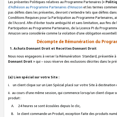
Les présentes Politiques relatives au Programme Partenaires («
Politi
d’Adhésion au Programme Partenaires d'Amazon
et les termes commenç
pas définis dans les présentes, devront s'entendre tels que définis dans 
Conditions Requises pour la Participation au Programme Partenaires, ai
de l'Accord. Afin d’éviter toute ambiguïté et sans limitation, aux fins de
Participation au Programme Partenaires, de la Licence PI du Programme 
Amazon sera considérée comme la violation d’une obligation essentielle
Décompte de Rémunération du Program
1. Achats Donnant Droit et Recettes Donnant Droit
Nous nous engageons à verser la Rémunération Standard, présentée à l
Donnant Droit
» qui – sous réserve des exclusions décrites dans le p
(a) Lien spécial sur votre Site :
i. un client clique sur un Lien Spécial placé sur votre Site à destination
ii. au cours d'une même session, qui commence lorsqu'un client clique s
produit :
A. 24 heures se sont écoulées depuis le clic,
B. le client commande un Produit, exception faite des produits numéri