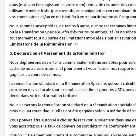
vous (et/ou un tiers agissant en votre nom) tentez de réclamer des c
utilisant le même trafic (par exemple, en manipulant ou en combinant 
vos commissions et/ou en mettant fin à votre participation au Progra
Nous sommes susceptibles, de temps à autre, d'imposer certaines limit
ou la Rémunération Spéciale. Afin d'éviter toute ambiguïté (et nonobst
tout moment tout ou partie des limitations imposées. Pour en savoir plus
Limitations de la Rémunération
»).
6. Déclaration et Versement de la Rémunération
Nous déploierons des efforts commercialement raisonnables pour suivr
cadre de notre suivi interne, et pour créer et vous fournir nos rapport
gagnées au cours de ce mois.
La rémunération standard et la Rémunération Spéciale, qui sont calcul
proche en devise locale (par exemple, en centimes pour les USD), peuve
décrit dans votre information tarifaire.
Nous verserons la rémunération standard et la rémunération spéciale da
mois civil au cours duquel elles ont été gagnées selon la méthode décr
Vous pouvez être autorisé à choisir de recevoir le paiement dans une dev
vous acceptez que le taux de conversion soit déterminé conformément
Option 1 : Paiement par virement automatique.
Nous vous virerons aut