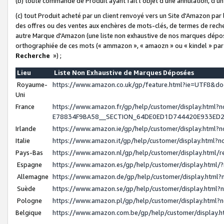
(b) toute commande de Produit ayant fait l'objet d'une annulation, d'u
(c) tout Produit acheté par un client renvoyé vers un Site d'Amazon par
des offres ou des ventes aux enchères de mots-clés, de termes de reche
autre Marque d'Amazon (une liste non exhaustive de nos marques déposée
orthographiée de ces mots (« ammazon », « amaozn » ou « kindel » par
Recherche
») ;
Lieu
Liste Non Exhaustive de Marques Déposées
Royaume-
https://www.amazon.co.uk/gp/feature.html?ie=UTF8&
Uni
France
https://www.amazon.fr/gp/help/customer/display.ht
E78834F9BA58__SECTION_64DE0ED1D744420E933ED
Irlande
https://www.amazon.ie/gp/help/customer/display.htm
Italie
https://www.amazon.it/gp/help/customer/display.html
Pays-Bas
https://www.amazon.nl/gp/help/customer/display.html
Espagne
https://www.amazon.es/gp/help/customer/display.html
Allemagne
https://www.amazon.de/gp/help/customer/display.htm
Suède
https://www.amazon.se/gp/help/customer/display.htm
Pologne
https://www.amazon.pl/gp/help/customer/display.html
Belgique
https://www.amazon.com.be/gp/help/customer/displa