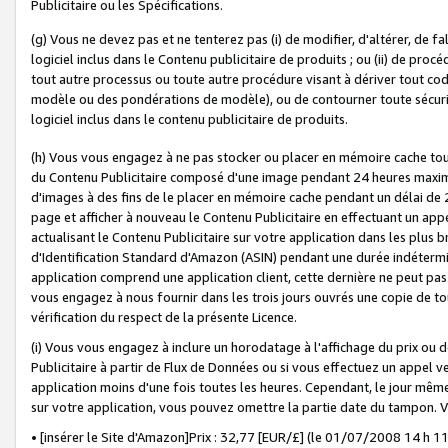
Publicitaire ou les Spécifications.
(g) Vous ne devez pas et ne tenterez pas (i) de modifier, d'altérer, de f
logiciel inclus dans le Contenu publicitaire de produits ; ou (ii) de proc
tout autre processus ou toute autre procédure visant à dériver tout c
modèle ou des pondérations de modèle), ou de contourner toute sécurité a
logiciel inclus dans le contenu publicitaire de produits.
(h) Vous vous engagez à ne pas stocker ou placer en mémoire cache tou
du Contenu Publicitaire composé d'une image pendant 24 heures maxim
d'images à des fins de le placer en mémoire cache pendant un délai de
page et afficher à nouveau le Contenu Publicitaire en effectuant un app
actualisant le Contenu Publicitaire sur votre application dans les plus 
d'Identification Standard d'Amazon (ASIN) pendant une durée indéterminé
application comprend une application client, cette dernière ne peut pa
vous engagez à nous fournir dans les trois jours ouvrés une copie de tou
vérification du respect de la présente Licence.
(i) Vous vous engagez à inclure un horodatage à l'affichage du prix ou 
Publicitaire à partir de Flux de Données ou si vous effectuez un appel ve
application moins d'une fois toutes les heures. Cependant, le jour même
sur votre application, vous pouvez omettre la partie date du tampon.
• [insérer le Site d'Amazon]Prix : 32,77 [EUR/£] (le 01/07/2008 14 h 11 