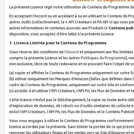
La présente Licence régit votre utilisation du Contenu du Programme d
En acceptant l'Accord ou en accédant à ou en utilisant le Contenu du P
autres outils (collectivement, la «
API Créateurs et PA API
») qui vous pe
autres informations et contenus associés aux Produits («
Contenu publ
disposition, vous acceptez d'être lié(e) à la présente Licence.
1. Licence Limitée pour le Contenu du Programme
Sous réserve des conditions de
l'Accord
et uniquement aux fins limitées
compris la présente Licence et les autres
Politiques du Programme
], n
non exclusive, libre de toute redevance et ne pouvant faire l'objet de so
(a) copier et afficher le Contenu du Programme uniquement sur votre Si
(b) utiliser uniquement les Marques d'Amazon [telles que définies dans 
cadre du Contenu du Programme, uniquement sur votre Site et confo
(c) accéder à et utiliser l’API Créateurs, l’API PA, les Flux de Données e
Cette licence n'inclut pas le téléchargement, la copie ou toute autre util
d’exploration de données, de robots ou d’outils similaires de collecte
inclut l’API Créateurs, l’API PA, les Flux de Données et le Contenu Publici
Vous vous engagez à utiliser le Contenu du Programme conformément a
licence accordée par la présente. Sans limiter la portée de ce qui pré
renvoyer les utilisateurs finaux et les ventes vers un Site d'Amazon et