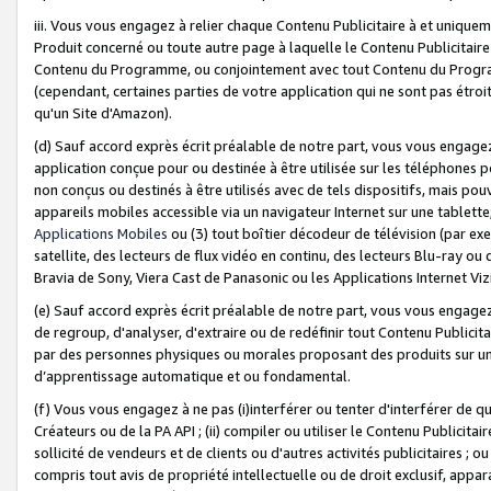
iii. Vous vous engagez à relier chaque Contenu Publicitaire à et uniqu
Produit concerné ou toute autre page à laquelle le Contenu Publicitaire
Contenu du Programme, ou conjointement avec tout Contenu du Programm
(cependant, certaines parties de votre application qui ne sont pas étroi
qu'un Site d'Amazon).
(d) Sauf accord exprès écrit préalable de notre part, vous vous engagez à
application conçue pour ou destinée à être utilisée sur les téléphones p
non conçus ou destinés à être utilisés avec de tels dispositifs, mais pouv
appareils mobiles accessible via un navigateur Internet sur une tablett
Applications Mobiles
ou (3) tout boîtier décodeur de télévision (par ex
satellite, des lecteurs de flux vidéo en continu, des lecteurs Blu-ray o
Bravia de Sony, Viera Cast de Panasonic ou les Applications Internet Viz
(e) Sauf accord exprès écrit préalable de notre part, vous vous engagez 
de regroup, d'analyser, d'extraire ou de redéfinir tout Contenu Publicitai
par des personnes physiques ou morales proposant des produits sur un
d’apprentissage automatique et ou fondamental.
(f) Vous vous engagez à ne pas (i)interférer ou tenter d'interférer de 
Créateurs ou de la PA API ; (ii) compiler ou utiliser le Contenu Publicita
sollicité de vendeurs et de clients ou d'autres activités publicitaires ; ou (
compris tout avis de propriété intellectuelle ou de droit exclusif, appar