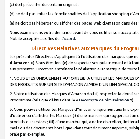
(c) doit présenter du contenu original ;
(d) ne doit pas imiter les fonctionnalités de l'application shopping d'Am
(e) ne doit pas héberger ou afficher des pages web d'Amazon dans de
Nous examinerons votre demande avant de vous notifier son acceptatio
Mobile acceptée aux fins de l'
Accord
.
Directives Relatives aux Marques du Progra
Les présentes Directives s'appliquent à l'utilisation des marques que
d'Amazon
»). Vous êtes tenu(e) de respecter scrupuleusement et à tou
aux présentes Directives entraînera la résiliation automatique de toute
1. VOUS ETES UNIQUEMENT AUTORISE(E) A UTILISER LES MARQUES D'
DES PRODUITS SUR UN SITE D'AMAZON A L'AIDE D'UN LIEN SPECIAL 
2. Votre utilisation des Marques d'Amazon doit (i) respecter la dernière
Programme (tels que définis dans le «
Décompte de rémunération
»).
3. Vous pouvez utiliser les Marques d'Amazon uniquement aux fins expr
d'utiliser ou d'afficher les Marques (i) d’une manière qui suggérerait un
produits ou services ; (iii) d’une manière qui, à notre discrétion, limit
mails ou des documents hors ligne (dans tout document imprimé, publip
orale par exemple).