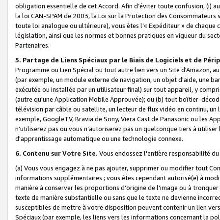
obligation essentielle de cet Accord. Afin d’éviter toute confusion, (i) a
la loi CAN-SPAM de 2003, la Loi sur la Protection des Consommateurs s
toute loi analogue ou ultérieure), vous êtes l’« Expéditeur » de chaque 
législation, ainsi que les normes et bonnes pratiques en vigueur du s
Partenaires.
5. Partage de Liens Spéciaux par le Biais de Logiciels et de Pér
Programme ou Lien Spécial ou tout autre lien vers un Site d'Amazon, au su
(par exemple, un module externe de navigation, un objet d'aide, une ba
exécutée ou installée par un utilisateur final) sur tout appareil, y comp
(autre qu'une Application Mobile Approuvée); ou (b) tout boîtier-décod
télévision par câble ou satellite, un lecteur de flux vidéo en continu, un
exemple, GoogleTV, Bravia de Sony, Viera Cast de Panasonic ou les Appli
n’utiliserez pas ou vous n’autoriserez pas un quelconque tiers à utili
d'apprentissage automatique ou une technologie connexe.
6. Contenu sur Votre Site.
Vous endossez l'entière responsabilité du
(a) Vous vous engagez à ne pas ajouter, supprimer ou modifier tout Co
informations supplémentaires ; vous êtes cependant autorisé(e) à modi
manière à conserver les proportions d’origine de l’image ou à tronquer
texte de manière substantielle ou sans que le texte ne devienne incorr
susceptibles de mettre à votre disposition peuvent contenir un lien ver
Spéciaux (par exemple, les liens vers les informations concernant la poli