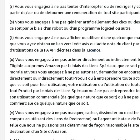
(r) Vous vous engagez à ne pas tenter d'intercepter ou de rediriger (y comp
partir de/sur ou de détourner une rémunération de tout site participa
(s) Vous vous engagez à ne pas générer artificiellement des clics ou de
ce soit par le biais d'un robot ou d'un programme logiciel ou autre.
(t) Vous vous engagez à ne pas afficher ou utiliser d’une quelconque man
que vous ayez obtenu un lien vers ledit avis ou ladite note du client par
d’utilisations de la PA API décrites dans la
Licence
.
(u) Vous vous engagez à ne pas acheter directement ou indirectement t
Eligible aux primes Amazon par le biais des Liens Spéciaux, que ce soit 
morale et vous vous engagez à ne pas autoriser, demander ou encourager
directement ou indirectement tout Produit ou à entreprendre toute acti
que ce soit pour leur utilisation, votre utilisation ou l'utilisation de
tout Produit par le biais des Liens Spéciaux ou à ne pas entreprendre t
son utilisation commerciale (de quelque nature que ce soit) ou à ne pas o
commerciale de quelque nature que ce soit.
(v) Vous vous engagez à ne pas masquer, cacher, dissimuler ou occulter 
compris en utilisant des Liens de Redirection) ou l'agent utilisateur de 
telle que nous ne puissions pas déterminer de façon raisonnable le site ou
destination d'un Site d'Amazon.