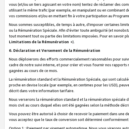
vous (et/ou un tiers agissant en votre nom) tentez de réclamer des c
utilisant le même trafic (par exemple, en manipulant ou en combinant 
vos commissions et/ou en mettant fin à votre participation au Progra
Nous sommes susceptibles, de temps à autre, d'imposer certaines limit
ou la Rémunération Spéciale. Afin d'éviter toute ambiguïté (et nonobst
tout moment tout ou partie des limitations imposées. Pour en savoir plus
Limitations de la Rémunération
»).
6. Déclaration et Versement de la Rémunération
Nous déploierons des efforts commercialement raisonnables pour suivr
cadre de notre suivi interne, et pour créer et vous fournir nos rapport
gagnées au cours de ce mois.
La rémunération standard et la Rémunération Spéciale, qui sont calcul
proche en devise locale (par exemple, en centimes pour les USD), peuve
décrit dans votre information tarifaire.
Nous verserons la rémunération standard et la rémunération spéciale da
mois civil au cours duquel elles ont été gagnées selon la méthode décr
Vous pouvez être autorisé à choisir de recevoir le paiement dans une dev
vous acceptez que le taux de conversion soit déterminé conformément
Option 1 : Paiement par virement automatique.
Nous vous virerons aut