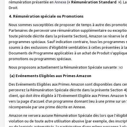
rémunération présentée en
Annexe
(«
Rémunération Standard
»). L
Droit.
4. Rémunération spéciale ou Promotions
Nous sommes susceptibles de proposer de temps à autre des promotion
Partenaires de percevoir une rémunération supplémentaire ou exceptio
toute période décrite dans la présente Section), Amazon se réserve le
programmes spéciaux. Sauf indication contraire, tous les programmes s
soumis à des exclusions d'éligibilité semblables à celles présentées à 
Documents de Programme applicables à un achat de Produit s'appliquera
promotions ou programmes spéciaux.
Nous proposons actuellement la Rémunération Spéciale suivante :
ici
(a) Evénements Eligibles aux Primes Amazon
Des Evénements Eligibles aux Primes Amazon sont disponibles dans cer
percevrez la Rémunération Spéciale décrite dans la présente Section 4(
client, qui doit être éligible à l'Evénement Eligible aux Primes Amazon te
vers la page d'accueil d'un programme donnant lieu à une prime sur un Si
récompensée par une prime décrite en Annexe.
Amazon ne versera aucune Rémunération Spéciale dès lors que l'éligibi
violation ou de toute autre utilisation abusive (par exemple, des inscrip
ou de logiciels automatisés, la participation d'une même personne à p