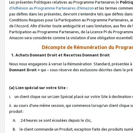
Les présentes Politiques relatives au Programme Partenaires («
Politi
d’Adhésion au Programme Partenaires d'Amazon
et les termes commenç
pas définis dans les présentes, devront s'entendre tels que définis dans 
Conditions Requises pour la Participation au Programme Partenaires, ai
de l'Accord. Afin d’éviter toute ambiguïté et sans limitation, aux fins de
Participation au Programme Partenaires, de la Licence PI du Programme 
Amazon sera considérée comme la violation d’une obligation essentielle
Décompte de Rémunération du Program
1. Achats Donnant Droit et Recettes Donnant Droit
Nous nous engageons à verser la Rémunération Standard, présentée à l
Donnant Droit
» qui – sous réserve des exclusions décrites dans le p
(a) Lien spécial sur votre Site :
i. un client clique sur un Lien Spécial placé sur votre Site à destination
ii. au cours d'une même session, qui commence lorsqu'un client clique s
produit :
A. 24 heures se sont écoulées depuis le clic,
B. le client commande un Produit, exception faite des produits numéri