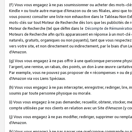
(f) Vous vous engagez à ne pas soumissionner ou acheter des mots-clés,
Kindle » ou toute autre marque d'Amazon ou de ses filiales, ainsi que t
vous pouvez consulter une liste non exhaustive dans le Tableau Non Ex
mots-clés sur tout Moteur de Recherche dès lors que les publicités de 
Moteur de Recherche (tel que défini dans le
Décompte de Rémunératio
Moteurs de Recherche afin qu'ils apparaissent en réponse à un mot-clé o
naturels, gratuits, organiques ou non payants), tant que vous respectez 
vers votre site, et non directement ou indirectement, par le biais d'un Li
d'Amazon.
(g) Vous vous engagez à ne pas offrir à une quelconque personne physi
l'argent, une remise, un rabais, des points, un don à une œuvre caritativ
Par exemple, vous ne pouvez pas proposer de « récompenses » ou de p
d'Amazon via vos Liens Spéciaux.
(h) Vous vous engagez à ne pas intercepter, enregistrer, rediriger, lire
soumis par toute personne physique ou morale.
(i) Vous vous engagez à ne pas demander, recueillir, obtenir, stocker, 
compte utilisées par nos clients en relation avec un Site d'Amazon (y c
(j) Vous vous engagez à ne pas modifier, rediriger, supprimer ou rempla
d'Amazon.
(k) Vous vous engagez à ne pas passer une quelconque commande ou init