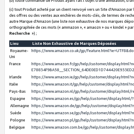
(b) toute commande de Produit ayant fait l'objet d'une annulation, d'u
(c) tout Produit acheté par un client renvoyé vers un Site d'Amazon par
des offres ou des ventes aux enchères de mots-clés, de termes de reche
autre Marque d'Amazon (une liste non exhaustive de nos marques déposée
orthographiée de ces mots (« ammazon », « amaozn » ou « kindel » par
Recherche
») ;
Lieu
Liste Non Exhaustive de Marques Déposées
Royaume-
https://www.amazon.co.uk/gp/feature.html?ie=UTF8&
Uni
France
https://www.amazon.fr/gp/help/customer/display.ht
E78834F9BA58__SECTION_64DE0ED1D744420E933ED
Irlande
https://www.amazon.ie/gp/help/customer/display.htm
Italie
https://www.amazon.it/gp/help/customer/display.html
Pays-Bas
https://www.amazon.nl/gp/help/customer/display.html
Espagne
https://www.amazon.es/gp/help/customer/display.html
Allemagne
https://www.amazon.de/gp/help/customer/display.htm
Suède
https://www.amazon.se/gp/help/customer/display.htm
Pologne
https://www.amazon.pl/gp/help/customer/display.html
Belgique
https://www.amazon.com.be/gp/help/customer/displa