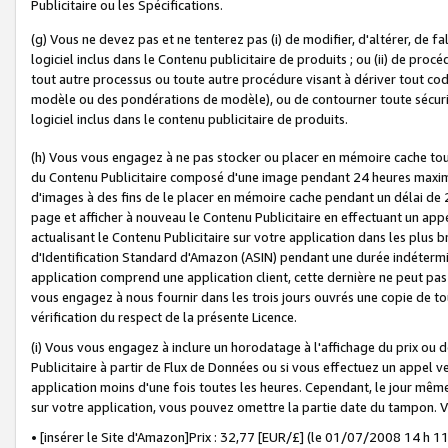
Publicitaire ou les Spécifications.
(g) Vous ne devez pas et ne tenterez pas (i) de modifier, d'altérer, de f
logiciel inclus dans le Contenu publicitaire de produits ; ou (ii) de proc
tout autre processus ou toute autre procédure visant à dériver tout c
modèle ou des pondérations de modèle), ou de contourner toute sécurité a
logiciel inclus dans le contenu publicitaire de produits.
(h) Vous vous engagez à ne pas stocker ou placer en mémoire cache tou
du Contenu Publicitaire composé d'une image pendant 24 heures maxim
d'images à des fins de le placer en mémoire cache pendant un délai de
page et afficher à nouveau le Contenu Publicitaire en effectuant un app
actualisant le Contenu Publicitaire sur votre application dans les plus 
d'Identification Standard d'Amazon (ASIN) pendant une durée indéterminé
application comprend une application client, cette dernière ne peut pa
vous engagez à nous fournir dans les trois jours ouvrés une copie de tou
vérification du respect de la présente Licence.
(i) Vous vous engagez à inclure un horodatage à l'affichage du prix ou 
Publicitaire à partir de Flux de Données ou si vous effectuez un appel ve
application moins d'une fois toutes les heures. Cependant, le jour même
sur votre application, vous pouvez omettre la partie date du tampon.
• [insérer le Site d'Amazon]Prix : 32,77 [EUR/£] (le 01/07/2008 14 h 11 