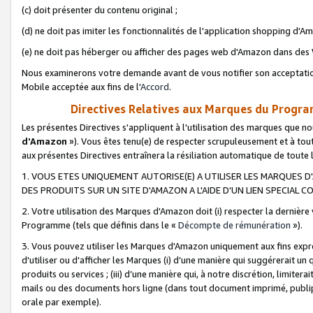
(c) doit présenter du contenu original ;
(d) ne doit pas imiter les fonctionnalités de l'application shopping d'Am
(e) ne doit pas héberger ou afficher des pages web d'Amazon dans de
Nous examinerons votre demande avant de vous notifier son acceptatio
Mobile acceptée aux fins de l'
Accord
.
Directives Relatives aux Marques du Progra
Les présentes Directives s'appliquent à l'utilisation des marques que
d'Amazon
»). Vous êtes tenu(e) de respecter scrupuleusement et à tou
aux présentes Directives entraînera la résiliation automatique de toute
1. VOUS ETES UNIQUEMENT AUTORISE(E) A UTILISER LES MARQUES D'
DES PRODUITS SUR UN SITE D'AMAZON A L'AIDE D'UN LIEN SPECIAL 
2. Votre utilisation des Marques d'Amazon doit (i) respecter la dernière
Programme (tels que définis dans le «
Décompte de rémunération
»).
3. Vous pouvez utiliser les Marques d'Amazon uniquement aux fins expr
d'utiliser ou d'afficher les Marques (i) d’une manière qui suggérerait un
produits ou services ; (iii) d’une manière qui, à notre discrétion, limit
mails ou des documents hors ligne (dans tout document imprimé, publip
orale par exemple).