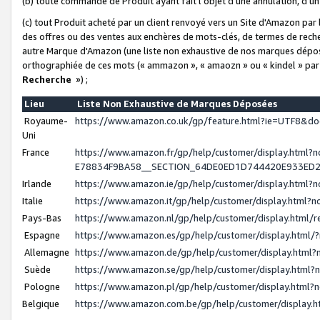
(b) toute commande de Produit ayant fait l'objet d'une annulation, d'u
(c) tout Produit acheté par un client renvoyé vers un Site d'Amazon par
des offres ou des ventes aux enchères de mots-clés, de termes de reche
autre Marque d'Amazon (une liste non exhaustive de nos marques déposée
orthographiée de ces mots (« ammazon », « amaozn » ou « kindel » par
Recherche
») ;
Lieu
Liste Non Exhaustive de Marques Déposées
Royaume-
https://www.amazon.co.uk/gp/feature.html?ie=UTF8&
Uni
France
https://www.amazon.fr/gp/help/customer/display.ht
E78834F9BA58__SECTION_64DE0ED1D744420E933ED
Irlande
https://www.amazon.ie/gp/help/customer/display.htm
Italie
https://www.amazon.it/gp/help/customer/display.html
Pays-Bas
https://www.amazon.nl/gp/help/customer/display.html
Espagne
https://www.amazon.es/gp/help/customer/display.html
Allemagne
https://www.amazon.de/gp/help/customer/display.htm
Suède
https://www.amazon.se/gp/help/customer/display.htm
Pologne
https://www.amazon.pl/gp/help/customer/display.html
Belgique
https://www.amazon.com.be/gp/help/customer/displa