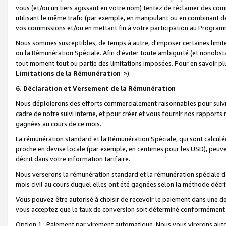
vous (et/ou un tiers agissant en votre nom) tentez de réclamer des c
utilisant le même trafic (par exemple, en manipulant ou en combinant 
vos commissions et/ou en mettant fin à votre participation au Progra
Nous sommes susceptibles, de temps à autre, d'imposer certaines limit
ou la Rémunération Spéciale. Afin d'éviter toute ambiguïté (et nonobst
tout moment tout ou partie des limitations imposées. Pour en savoir plus
Limitations de la Rémunération
»).
6. Déclaration et Versement de la Rémunération
Nous déploierons des efforts commercialement raisonnables pour suivr
cadre de notre suivi interne, et pour créer et vous fournir nos rapport
gagnées au cours de ce mois.
La rémunération standard et la Rémunération Spéciale, qui sont calcul
proche en devise locale (par exemple, en centimes pour les USD), peuve
décrit dans votre information tarifaire.
Nous verserons la rémunération standard et la rémunération spéciale da
mois civil au cours duquel elles ont été gagnées selon la méthode décr
Vous pouvez être autorisé à choisir de recevoir le paiement dans une dev
vous acceptez que le taux de conversion soit déterminé conformément
Option 1 : Paiement par virement automatique.
Nous vous virerons aut