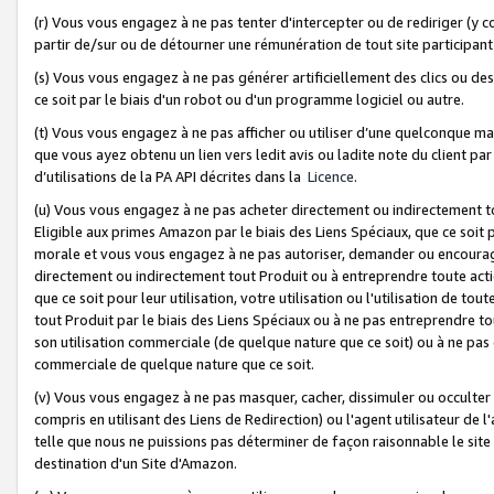
(r) Vous vous engagez à ne pas tenter d'intercepter ou de rediriger (y comp
partir de/sur ou de détourner une rémunération de tout site participa
(s) Vous vous engagez à ne pas générer artificiellement des clics ou de
ce soit par le biais d'un robot ou d'un programme logiciel ou autre.
(t) Vous vous engagez à ne pas afficher ou utiliser d’une quelconque man
que vous ayez obtenu un lien vers ledit avis ou ladite note du client par
d’utilisations de la PA API décrites dans la
Licence
.
(u) Vous vous engagez à ne pas acheter directement ou indirectement t
Eligible aux primes Amazon par le biais des Liens Spéciaux, que ce soit 
morale et vous vous engagez à ne pas autoriser, demander ou encourager
directement ou indirectement tout Produit ou à entreprendre toute acti
que ce soit pour leur utilisation, votre utilisation ou l'utilisation de
tout Produit par le biais des Liens Spéciaux ou à ne pas entreprendre t
son utilisation commerciale (de quelque nature que ce soit) ou à ne pas o
commerciale de quelque nature que ce soit.
(v) Vous vous engagez à ne pas masquer, cacher, dissimuler ou occulter 
compris en utilisant des Liens de Redirection) ou l'agent utilisateur de 
telle que nous ne puissions pas déterminer de façon raisonnable le site ou
destination d'un Site d'Amazon.