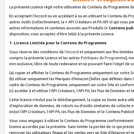
La présente Licence régit votre utilisation du Contenu du Programme d
En acceptant l'Accord ou en accédant à ou en utilisant le Contenu du P
autres outils (collectivement, la «
API Créateurs et PA API
») qui vous pe
autres informations et contenus associés aux Produits («
Contenu publ
disposition, vous acceptez d'être lié(e) à la présente Licence.
1. Licence Limitée pour le Contenu du Programme
Sous réserve des conditions de
l'Accord
et uniquement aux fins limitées
compris la présente Licence et les autres
Politiques du Programme
], n
non exclusive, libre de toute redevance et ne pouvant faire l'objet de so
(a) copier et afficher le Contenu du Programme uniquement sur votre Si
(b) utiliser uniquement les Marques d'Amazon [telles que définies dans 
cadre du Contenu du Programme, uniquement sur votre Site et confo
(c) accéder à et utiliser l’API Créateurs, l’API PA, les Flux de Données e
Cette licence n'inclut pas le téléchargement, la copie ou toute autre util
d’exploration de données, de robots ou d’outils similaires de collecte
inclut l’API Créateurs, l’API PA, les Flux de Données et le Contenu Publici
Vous vous engagez à utiliser le Contenu du Programme conformément a
licence accordée par la présente. Sans limiter la portée de ce qui pré
renvoyer les utilisateurs finaux et les ventes vers un Site d'Amazon et