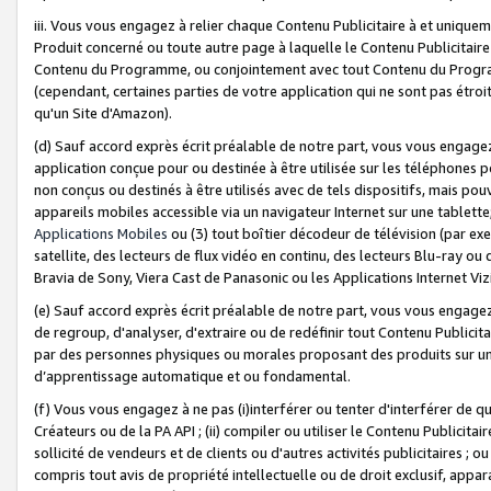
iii. Vous vous engagez à relier chaque Contenu Publicitaire à et uniqu
Produit concerné ou toute autre page à laquelle le Contenu Publicitaire
Contenu du Programme, ou conjointement avec tout Contenu du Programm
(cependant, certaines parties de votre application qui ne sont pas étroi
qu'un Site d'Amazon).
(d) Sauf accord exprès écrit préalable de notre part, vous vous engagez à
application conçue pour ou destinée à être utilisée sur les téléphones p
non conçus ou destinés à être utilisés avec de tels dispositifs, mais pouv
appareils mobiles accessible via un navigateur Internet sur une tablett
Applications Mobiles
ou (3) tout boîtier décodeur de télévision (par ex
satellite, des lecteurs de flux vidéo en continu, des lecteurs Blu-ray o
Bravia de Sony, Viera Cast de Panasonic ou les Applications Internet Viz
(e) Sauf accord exprès écrit préalable de notre part, vous vous engagez 
de regroup, d'analyser, d'extraire ou de redéfinir tout Contenu Publicitai
par des personnes physiques ou morales proposant des produits sur un
d’apprentissage automatique et ou fondamental.
(f) Vous vous engagez à ne pas (i)interférer ou tenter d'interférer de 
Créateurs ou de la PA API ; (ii) compiler ou utiliser le Contenu Publicita
sollicité de vendeurs et de clients ou d'autres activités publicitaires ; ou (
compris tout avis de propriété intellectuelle ou de droit exclusif, appar