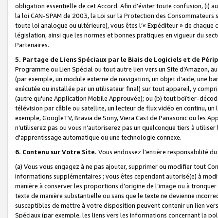
obligation essentielle de cet Accord. Afin d’éviter toute confusion, (i) a
la loi CAN-SPAM de 2003, la Loi sur la Protection des Consommateurs s
toute loi analogue ou ultérieure), vous êtes l’« Expéditeur » de chaque 
législation, ainsi que les normes et bonnes pratiques en vigueur du s
Partenaires.
5. Partage de Liens Spéciaux par le Biais de Logiciels et de Pér
Programme ou Lien Spécial ou tout autre lien vers un Site d'Amazon, au su
(par exemple, un module externe de navigation, un objet d'aide, une ba
exécutée ou installée par un utilisateur final) sur tout appareil, y comp
(autre qu'une Application Mobile Approuvée); ou (b) tout boîtier-décod
télévision par câble ou satellite, un lecteur de flux vidéo en continu, un
exemple, GoogleTV, Bravia de Sony, Viera Cast de Panasonic ou les Appli
n’utiliserez pas ou vous n’autoriserez pas un quelconque tiers à utili
d'apprentissage automatique ou une technologie connexe.
6. Contenu sur Votre Site.
Vous endossez l'entière responsabilité du
(a) Vous vous engagez à ne pas ajouter, supprimer ou modifier tout Co
informations supplémentaires ; vous êtes cependant autorisé(e) à modi
manière à conserver les proportions d’origine de l’image ou à tronquer
texte de manière substantielle ou sans que le texte ne devienne incorr
susceptibles de mettre à votre disposition peuvent contenir un lien ver
Spéciaux (par exemple, les liens vers les informations concernant la poli