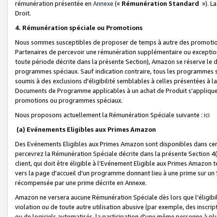
rémunération présentée en
Annexe
(«
Rémunération Standard
»). L
Droit.
4. Rémunération spéciale ou Promotions
Nous sommes susceptibles de proposer de temps à autre des promotion
Partenaires de percevoir une rémunération supplémentaire ou exceptio
toute période décrite dans la présente Section), Amazon se réserve le
programmes spéciaux. Sauf indication contraire, tous les programmes s
soumis à des exclusions d'éligibilité semblables à celles présentées à 
Documents de Programme applicables à un achat de Produit s'appliquera
promotions ou programmes spéciaux.
Nous proposons actuellement la Rémunération Spéciale suivante :
ici
(a) Evénements Eligibles aux Primes Amazon
Des Evénements Eligibles aux Primes Amazon sont disponibles dans cer
percevrez la Rémunération Spéciale décrite dans la présente Section 4(
client, qui doit être éligible à l'Evénement Eligible aux Primes Amazon te
vers la page d'accueil d'un programme donnant lieu à une prime sur un Si
récompensée par une prime décrite en Annexe.
Amazon ne versera aucune Rémunération Spéciale dès lors que l'éligibi
violation ou de toute autre utilisation abusive (par exemple, des inscrip
ou de logiciels automatisés, la participation d'une même personne à p