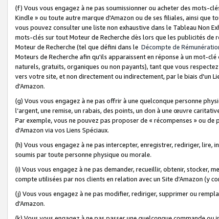
(f) Vous vous engagez à ne pas soumissionner ou acheter des mots-clés,
Kindle » ou toute autre marque d'Amazon ou de ses filiales, ainsi que t
vous pouvez consulter une liste non exhaustive dans le Tableau Non Ex
mots-clés sur tout Moteur de Recherche dès lors que les publicités de 
Moteur de Recherche (tel que défini dans le
Décompte de Rémunératio
Moteurs de Recherche afin qu'ils apparaissent en réponse à un mot-clé o
naturels, gratuits, organiques ou non payants), tant que vous respectez 
vers votre site, et non directement ou indirectement, par le biais d'un Li
d'Amazon.
(g) Vous vous engagez à ne pas offrir à une quelconque personne physi
l'argent, une remise, un rabais, des points, un don à une œuvre caritativ
Par exemple, vous ne pouvez pas proposer de « récompenses » ou de p
d'Amazon via vos Liens Spéciaux.
(h) Vous vous engagez à ne pas intercepter, enregistrer, rediriger, lire
soumis par toute personne physique ou morale.
(i) Vous vous engagez à ne pas demander, recueillir, obtenir, stocker, 
compte utilisées par nos clients en relation avec un Site d'Amazon (y c
(j) Vous vous engagez à ne pas modifier, rediriger, supprimer ou rempla
d'Amazon.
(k) Vous vous engagez à ne pas passer une quelconque commande ou init