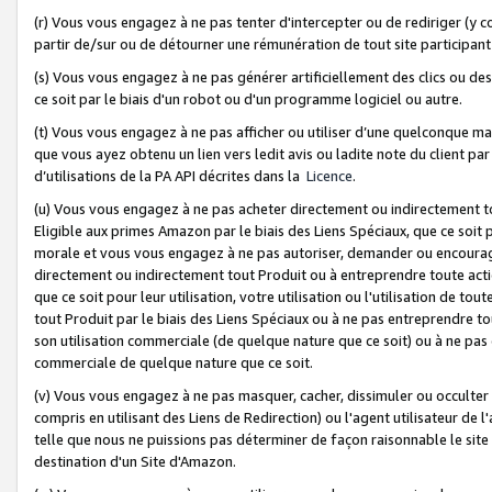
(r) Vous vous engagez à ne pas tenter d'intercepter ou de rediriger (y comp
partir de/sur ou de détourner une rémunération de tout site participa
(s) Vous vous engagez à ne pas générer artificiellement des clics ou de
ce soit par le biais d'un robot ou d'un programme logiciel ou autre.
(t) Vous vous engagez à ne pas afficher ou utiliser d’une quelconque man
que vous ayez obtenu un lien vers ledit avis ou ladite note du client par
d’utilisations de la PA API décrites dans la
Licence
.
(u) Vous vous engagez à ne pas acheter directement ou indirectement t
Eligible aux primes Amazon par le biais des Liens Spéciaux, que ce soit 
morale et vous vous engagez à ne pas autoriser, demander ou encourager
directement ou indirectement tout Produit ou à entreprendre toute acti
que ce soit pour leur utilisation, votre utilisation ou l'utilisation de
tout Produit par le biais des Liens Spéciaux ou à ne pas entreprendre t
son utilisation commerciale (de quelque nature que ce soit) ou à ne pas o
commerciale de quelque nature que ce soit.
(v) Vous vous engagez à ne pas masquer, cacher, dissimuler ou occulter 
compris en utilisant des Liens de Redirection) ou l'agent utilisateur de 
telle que nous ne puissions pas déterminer de façon raisonnable le site ou
destination d'un Site d'Amazon.