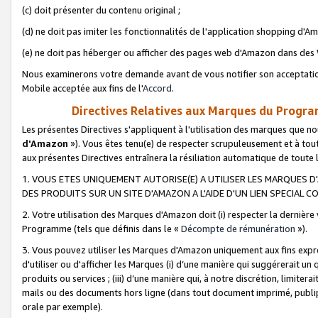
(c) doit présenter du contenu original ;
(d) ne doit pas imiter les fonctionnalités de l'application shopping d'Am
(e) ne doit pas héberger ou afficher des pages web d'Amazon dans de
Nous examinerons votre demande avant de vous notifier son acceptatio
Mobile acceptée aux fins de l'
Accord
.
Directives Relatives aux Marques du Progra
Les présentes Directives s'appliquent à l'utilisation des marques que
d'Amazon
»). Vous êtes tenu(e) de respecter scrupuleusement et à tou
aux présentes Directives entraînera la résiliation automatique de toute
1. VOUS ETES UNIQUEMENT AUTORISE(E) A UTILISER LES MARQUES D'
DES PRODUITS SUR UN SITE D'AMAZON A L'AIDE D'UN LIEN SPECIAL 
2. Votre utilisation des Marques d'Amazon doit (i) respecter la dernière
Programme (tels que définis dans le «
Décompte de rémunération
»).
3. Vous pouvez utiliser les Marques d'Amazon uniquement aux fins expr
d'utiliser ou d'afficher les Marques (i) d’une manière qui suggérerait un
produits ou services ; (iii) d’une manière qui, à notre discrétion, limit
mails ou des documents hors ligne (dans tout document imprimé, publip
orale par exemple).