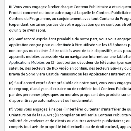
iii. Vous vous engagez à relier chaque Contenu Publicitaire à et uniqu
Produit concerné ou toute autre page à laquelle le Contenu Publicitaire
Contenu du Programme, ou conjointement avec tout Contenu du Programm
(cependant, certaines parties de votre application qui ne sont pas étroi
qu'un Site d'Amazon).
(d) Sauf accord exprès écrit préalable de notre part, vous vous engagez à
application conçue pour ou destinée à être utilisée sur les téléphones p
non conçus ou destinés à être utilisés avec de tels dispositifs, mais pouv
appareils mobiles accessible via un navigateur Internet sur une tablett
Applications Mobiles
ou (3) tout boîtier décodeur de télévision (par ex
satellite, des lecteurs de flux vidéo en continu, des lecteurs Blu-ray o
Bravia de Sony, Viera Cast de Panasonic ou les Applications Internet Viz
(e) Sauf accord exprès écrit préalable de notre part, vous vous engagez 
de regroup, d'analyser, d'extraire ou de redéfinir tout Contenu Publicitai
par des personnes physiques ou morales proposant des produits sur un
d’apprentissage automatique et ou fondamental.
(f) Vous vous engagez à ne pas (i)interférer ou tenter d'interférer de 
Créateurs ou de la PA API ; (ii) compiler ou utiliser le Contenu Publicita
sollicité de vendeurs et de clients ou d'autres activités publicitaires ; ou (
compris tout avis de propriété intellectuelle ou de droit exclusif, appar