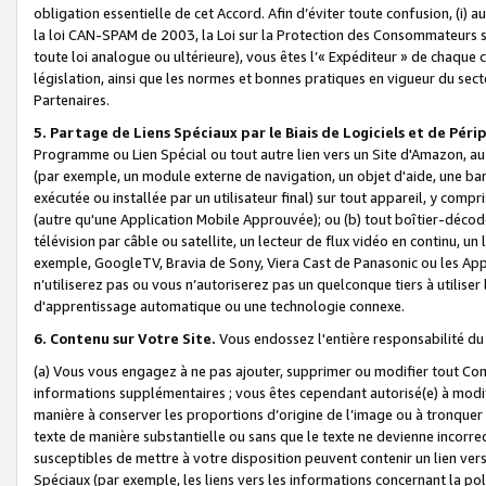
obligation essentielle de cet Accord. Afin d’éviter toute confusion, (i) a
la loi CAN-SPAM de 2003, la Loi sur la Protection des Consommateurs s
toute loi analogue ou ultérieure), vous êtes l’« Expéditeur » de chaque 
législation, ainsi que les normes et bonnes pratiques en vigueur du s
Partenaires.
5. Partage de Liens Spéciaux par le Biais de Logiciels et de Pér
Programme ou Lien Spécial ou tout autre lien vers un Site d'Amazon, au su
(par exemple, un module externe de navigation, un objet d'aide, une ba
exécutée ou installée par un utilisateur final) sur tout appareil, y comp
(autre qu'une Application Mobile Approuvée); ou (b) tout boîtier-décod
télévision par câble ou satellite, un lecteur de flux vidéo en continu, un
exemple, GoogleTV, Bravia de Sony, Viera Cast de Panasonic ou les Appli
n’utiliserez pas ou vous n’autoriserez pas un quelconque tiers à utili
d'apprentissage automatique ou une technologie connexe.
6. Contenu sur Votre Site.
Vous endossez l'entière responsabilité du
(a) Vous vous engagez à ne pas ajouter, supprimer ou modifier tout Co
informations supplémentaires ; vous êtes cependant autorisé(e) à modi
manière à conserver les proportions d’origine de l’image ou à tronquer
texte de manière substantielle ou sans que le texte ne devienne incorr
susceptibles de mettre à votre disposition peuvent contenir un lien ver
Spéciaux (par exemple, les liens vers les informations concernant la poli