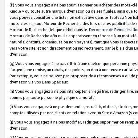
(f) Vous vous engagez à ne pas soumissionner ou acheter des mots-clés,
Kindle » ou toute autre marque d'Amazon ou de ses filiales, ainsi que t
vous pouvez consulter une liste non exhaustive dans le Tableau Non Ex
mots-clés sur tout Moteur de Recherche dès lors que les publicités de 
Moteur de Recherche (tel que défini dans le
Décompte de Rémunératio
Moteurs de Recherche afin qu'ils apparaissent en réponse à un mot-clé o
naturels, gratuits, organiques ou non payants), tant que vous respectez 
vers votre site, et non directement ou indirectement, par le biais d'un Li
d'Amazon.
(g) Vous vous engagez à ne pas offrir à une quelconque personne physi
l'argent, une remise, un rabais, des points, un don à une œuvre caritativ
Par exemple, vous ne pouvez pas proposer de « récompenses » ou de p
d'Amazon via vos Liens Spéciaux.
(h) Vous vous engagez à ne pas intercepter, enregistrer, rediriger, lire
soumis par toute personne physique ou morale.
(i) Vous vous engagez à ne pas demander, recueillir, obtenir, stocker, 
compte utilisées par nos clients en relation avec un Site d'Amazon (y c
(j) Vous vous engagez à ne pas modifier, rediriger, supprimer ou rempla
d'Amazon.
(k) Vous vous engagez à ne pas passer une quelconque commande ou init