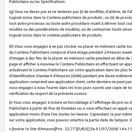
Publicitaire ou les Spécifications.
(g) Vous ne devez pas et ne tenterez pas (i) de modifier, d'altérer, de f
logiciel inclus dans le Contenu publicitaire de produits ; ou (ii) de proc
tout autre processus ou toute autre procédure visant à dériver tout c
modèle ou des pondérations de modèle), ou de contourner toute sécurité a
logiciel inclus dans le contenu publicitaire de produits.
(h) Vous vous engagez à ne pas stocker ou placer en mémoire cache tou
du Contenu Publicitaire composé d'une image pendant 24 heures maxim
d'images à des fins de le placer en mémoire cache pendant un délai de
page et afficher à nouveau le Contenu Publicitaire en effectuant un app
actualisant le Contenu Publicitaire sur votre application dans les plus 
d'Identification Standard d'Amazon (ASIN) pendant une durée indéterminé
application comprend une application client, cette dernière ne peut pa
vous engagez à nous fournir dans les trois jours ouvrés une copie de tou
vérification du respect de la présente Licence.
(i) Vous vous engagez à inclure un horodatage à l'affichage du prix ou 
Publicitaire à partir de Flux de Données ou si vous effectuez un appel ve
application moins d'une fois toutes les heures. Cependant, le jour même
sur votre application, vous pouvez omettre la partie date du tampon.
• [insérer le Site d'Amazon]Prix : 32,77 [EUR/£] (le 01/07/2008 14 h 11 