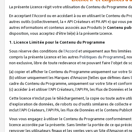
La présente Licence régit votre utilisation du Contenu du Programme d
En acceptant l'Accord ou en accédant à ou en utilisant le Contenu du P
autres outils (collectivement, la «
API Créateurs et PA API
») qui vous pe
autres informations et contenus associés aux Produits («
Contenu publ
disposition, vous acceptez d'être lié(e) à la présente Licence.
1. Licence Limitée pour le Contenu du Programme
Sous réserve des conditions de
l'Accord
et uniquement aux fins limitées
compris la présente Licence et les autres
Politiques du Programme
], n
non exclusive, libre de toute redevance et ne pouvant faire l'objet de so
(a) copier et afficher le Contenu du Programme uniquement sur votre Si
(b) utiliser uniquement les Marques d'Amazon [telles que définies dans 
cadre du Contenu du Programme, uniquement sur votre Site et confo
(c) accéder à et utiliser l’API Créateurs, l’API PA, les Flux de Données e
Cette licence n'inclut pas le téléchargement, la copie ou toute autre util
d’exploration de données, de robots ou d’outils similaires de collecte
inclut l’API Créateurs, l’API PA, les Flux de Données et le Contenu Publici
Vous vous engagez à utiliser le Contenu du Programme conformément a
licence accordée par la présente. Sans limiter la portée de ce qui pré
renvoyer les utilisateurs finaux et les ventes vers un Site d'Amazon et