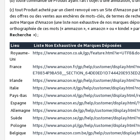
(b) toute commande de Produit ayant fait l'objet d'une annulation, d'u
(c) tout Produit acheté par un client renvoyé vers un Site d'Amazon par
des offres ou des ventes aux enchères de mots-clés, de termes de reche
autre Marque d'Amazon (une liste non exhaustive de nos marques déposée
orthographiée de ces mots (« ammazon », « amaozn » ou « kindel » par
Recherche
») ;
Lieu
Liste Non Exhaustive de Marques Déposées
Royaume-
https://www.amazon.co.uk/gp/feature.html?ie=UTF8&
Uni
France
https://www.amazon.fr/gp/help/customer/display.ht
E78834F9BA58__SECTION_64DE0ED1D744420E933ED
Irlande
https://www.amazon.ie/gp/help/customer/display.htm
Italie
https://www.amazon.it/gp/help/customer/display.html
Pays-Bas
https://www.amazon.nl/gp/help/customer/display.html
Espagne
https://www.amazon.es/gp/help/customer/display.html
Allemagne
https://www.amazon.de/gp/help/customer/display.htm
Suède
https://www.amazon.se/gp/help/customer/display.htm
Pologne
https://www.amazon.pl/gp/help/customer/display.html
Belgique
https://www.amazon.com.be/gp/help/customer/displa