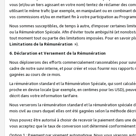
vous (et/ou un tiers agissant en votre nom) tentez de réclamer des c
utilisant le même trafic (par exemple, en manipulant ou en combinant 
vos commissions et/ou en mettant fin à votre participation au Progra
Nous sommes susceptibles, de temps à autre, d'imposer certaines limit
ou la Rémunération Spéciale. Afin d'éviter toute ambiguïté (et nonobst
tout moment tout ou partie des limitations imposées. Pour en savoir plus
Limitations de la Rémunération
»).
6. Déclaration et Versement de la Rémunération
Nous déploierons des efforts commercialement raisonnables pour suivr
cadre de notre suivi interne, et pour créer et vous fournir nos rapport
gagnées au cours de ce mois.
La rémunération standard et la Rémunération Spéciale, qui sont calcul
proche en devise locale (par exemple, en centimes pour les USD), peuve
décrit dans votre information tarifaire.
Nous verserons la rémunération standard et la rémunération spéciale da
mois civil au cours duquel elles ont été gagnées selon la méthode décr
Vous pouvez être autorisé à choisir de recevoir le paiement dans une dev
vous acceptez que le taux de conversion soit déterminé conformément
Option 1 : Paiement par virement automatique.
Nous vous virerons aut