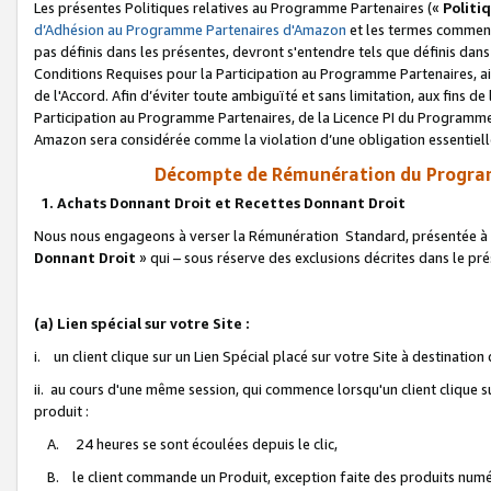
Les présentes Politiques relatives au Programme Partenaires («
Politi
d’Adhésion au Programme Partenaires d'Amazon
et les termes commenç
pas définis dans les présentes, devront s'entendre tels que définis dans 
Conditions Requises pour la Participation au Programme Partenaires, ai
de l'Accord. Afin d’éviter toute ambiguïté et sans limitation, aux fins de
Participation au Programme Partenaires, de la Licence PI du Programme 
Amazon sera considérée comme la violation d’une obligation essentielle
Décompte de Rémunération du Program
1. Achats Donnant Droit et Recettes Donnant Droit
Nous nous engageons à verser la Rémunération Standard, présentée à l
Donnant Droit
» qui – sous réserve des exclusions décrites dans le p
(a) Lien spécial sur votre Site :
i. un client clique sur un Lien Spécial placé sur votre Site à destination
ii. au cours d'une même session, qui commence lorsqu'un client clique s
produit :
A. 24 heures se sont écoulées depuis le clic,
B. le client commande un Produit, exception faite des produits numéri