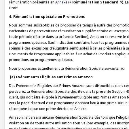
rémunération présentée en
Annexe
(«
Rémunération Standard
»). L
Droit.
4. Rémunération spéciale ou Promotions
Nous sommes susceptibles de proposer de temps à autre des promotion
Partenaires de percevoir une rémunération supplémentaire ou exceptio
toute période décrite dans la présente Section), Amazon se réserve le
programmes spéciaux. Sauf indication contraire, tous les programmes s
soumis à des exclusions d'éligibilité semblables à celles présentées à 
Documents de Programme applicables à un achat de Produit s'appliquera
promotions ou programmes spéciaux.
Nous proposons actuellement la Rémunération Spéciale suivante :
ici
(a) Evénements Eligibles aux Primes Amazon
Des Evénements Eligibles aux Primes Amazon sont disponibles dans cer
percevrez la Rémunération Spéciale décrite dans la présente Section 4(
client, qui doit être éligible à l'Evénement Eligible aux Primes Amazon te
vers la page d'accueil d'un programme donnant lieu à une prime sur un Si
récompensée par une prime décrite en Annexe.
Amazon ne versera aucune Rémunération Spéciale dès lors que l'éligibi
violation ou de toute autre utilisation abusive (par exemple, des inscrip
ou de logiciels automatisés, la participation d'une même personne à p