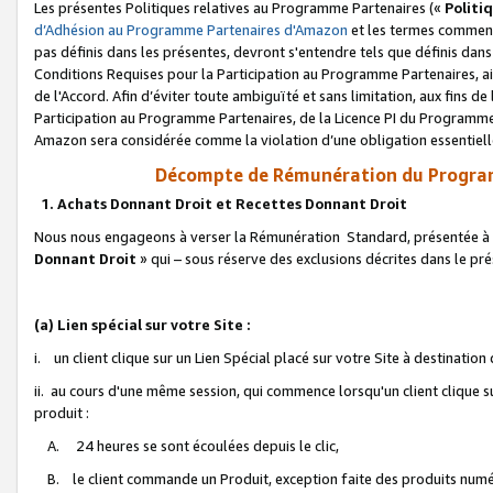
Les présentes Politiques relatives au Programme Partenaires («
Politi
d’Adhésion au Programme Partenaires d'Amazon
et les termes commenç
pas définis dans les présentes, devront s'entendre tels que définis dans 
Conditions Requises pour la Participation au Programme Partenaires, ai
de l'Accord. Afin d’éviter toute ambiguïté et sans limitation, aux fins de
Participation au Programme Partenaires, de la Licence PI du Programme 
Amazon sera considérée comme la violation d’une obligation essentielle
Décompte de Rémunération du Program
1. Achats Donnant Droit et Recettes Donnant Droit
Nous nous engageons à verser la Rémunération Standard, présentée à l
Donnant Droit
» qui – sous réserve des exclusions décrites dans le p
(a) Lien spécial sur votre Site :
i. un client clique sur un Lien Spécial placé sur votre Site à destination
ii. au cours d'une même session, qui commence lorsqu'un client clique s
produit :
A. 24 heures se sont écoulées depuis le clic,
B. le client commande un Produit, exception faite des produits numéri