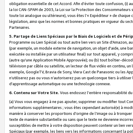
obligation essentielle de cet Accord. Afin d’éviter toute confusion, (i) a
la loi CAN-SPAM de 2003, la Loi sur la Protection des Consommateurs s
toute loi analogue ou ultérieure), vous êtes l’« Expéditeur » de chaque 
législation, ainsi que les normes et bonnes pratiques en vigueur du s
Partenaires.
5. Partage de Liens Spéciaux par le Biais de Logiciels et de Pér
Programme ou Lien Spécial ou tout autre lien vers un Site d'Amazon, au su
(par exemple, un module externe de navigation, un objet d'aide, une ba
exécutée ou installée par un utilisateur final) sur tout appareil, y comp
(autre qu'une Application Mobile Approuvée); ou (b) tout boîtier-décod
télévision par câble ou satellite, un lecteur de flux vidéo en continu, un
exemple, GoogleTV, Bravia de Sony, Viera Cast de Panasonic ou les Appli
n’utiliserez pas ou vous n’autoriserez pas un quelconque tiers à utili
d'apprentissage automatique ou une technologie connexe.
6. Contenu sur Votre Site.
Vous endossez l'entière responsabilité du
(a) Vous vous engagez à ne pas ajouter, supprimer ou modifier tout Co
informations supplémentaires ; vous êtes cependant autorisé(e) à modi
manière à conserver les proportions d’origine de l’image ou à tronquer
texte de manière substantielle ou sans que le texte ne devienne incorr
susceptibles de mettre à votre disposition peuvent contenir un lien ver
Spéciaux (par exemple, les liens vers les informations concernant la poli