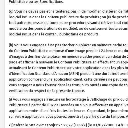
Publicitaire ou les Spécifications.
(g) Vous ne devez pas et ne tenterez pas (i) de modifier, d'altérer, de f
logiciel inclus dans le Contenu publicitaire de produits ; ou (ii) de proc
tout autre processus ou toute autre procédure visant à dériver tout c
modèle ou des pondérations de modèle), ou de contourner toute sécurité a
logiciel inclus dans le contenu publicitaire de produits.
(h) Vous vous engagez à ne pas stocker ou placer en mémoire cache tou
du Contenu Publicitaire composé d'une image pendant 24 heures maxim
d'images à des fins de le placer en mémoire cache pendant un délai de
page et afficher à nouveau le Contenu Publicitaire en effectuant un app
actualisant le Contenu Publicitaire sur votre application dans les plus 
d'Identification Standard d'Amazon (ASIN) pendant une durée indéterminé
application comprend une application client, cette dernière ne peut pa
vous engagez à nous fournir dans les trois jours ouvrés une copie de tou
vérification du respect de la présente Licence.
(i) Vous vous engagez à inclure un horodatage à l'affichage du prix ou 
Publicitaire à partir de Flux de Données ou si vous effectuez un appel ve
application moins d'une fois toutes les heures. Cependant, le jour même
sur votre application, vous pouvez omettre la partie date du tampon.
• [insérer le Site d'Amazon]Prix : 32,77 [EUR/£] (le 01/07/2008 14 h 11 