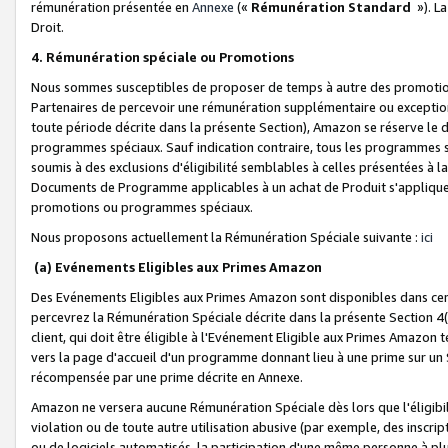
rémunération présentée en
Annexe
(«
Rémunération Standard
»). L
Droit.
4. Rémunération spéciale ou Promotions
Nous sommes susceptibles de proposer de temps à autre des promotion
Partenaires de percevoir une rémunération supplémentaire ou exceptio
toute période décrite dans la présente Section), Amazon se réserve le
programmes spéciaux. Sauf indication contraire, tous les programmes s
soumis à des exclusions d'éligibilité semblables à celles présentées à 
Documents de Programme applicables à un achat de Produit s'appliquera
promotions ou programmes spéciaux.
Nous proposons actuellement la Rémunération Spéciale suivante :
ici
(a) Evénements Eligibles aux Primes Amazon
Des Evénements Eligibles aux Primes Amazon sont disponibles dans cer
percevrez la Rémunération Spéciale décrite dans la présente Section 4(
client, qui doit être éligible à l'Evénement Eligible aux Primes Amazon te
vers la page d'accueil d'un programme donnant lieu à une prime sur un Si
récompensée par une prime décrite en Annexe.
Amazon ne versera aucune Rémunération Spéciale dès lors que l'éligibi
violation ou de toute autre utilisation abusive (par exemple, des inscrip
ou de logiciels automatisés, la participation d'une même personne à p