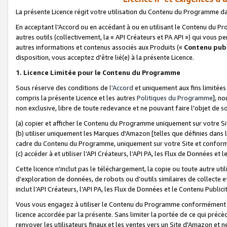
La présente Licence régit votre utilisation du Contenu du Programme d
En acceptant l'Accord ou en accédant à ou en utilisant le Contenu du P
autres outils (collectivement, la «
API Créateurs et PA API
») qui vous pe
autres informations et contenus associés aux Produits («
Contenu publ
disposition, vous acceptez d'être lié(e) à la présente Licence.
1. Licence Limitée pour le Contenu du Programme
Sous réserve des conditions de
l'Accord
et uniquement aux fins limitées
compris la présente Licence et les autres
Politiques du Programme
], n
non exclusive, libre de toute redevance et ne pouvant faire l'objet de so
(a) copier et afficher le Contenu du Programme uniquement sur votre Si
(b) utiliser uniquement les Marques d'Amazon [telles que définies dans 
cadre du Contenu du Programme, uniquement sur votre Site et confo
(c) accéder à et utiliser l’API Créateurs, l’API PA, les Flux de Données e
Cette licence n'inclut pas le téléchargement, la copie ou toute autre util
d’exploration de données, de robots ou d’outils similaires de collecte
inclut l’API Créateurs, l’API PA, les Flux de Données et le Contenu Publici
Vous vous engagez à utiliser le Contenu du Programme conformément a
licence accordée par la présente. Sans limiter la portée de ce qui pré
renvoyer les utilisateurs finaux et les ventes vers un Site d'Amazon et