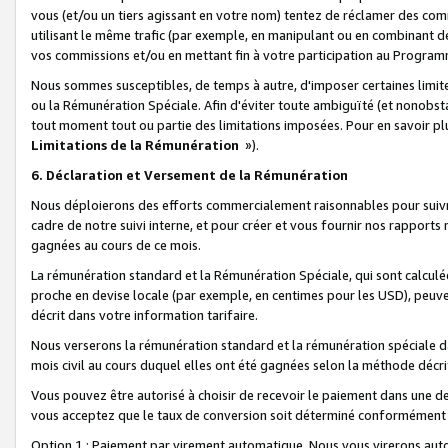
vous (et/ou un tiers agissant en votre nom) tentez de réclamer des c
utilisant le même trafic (par exemple, en manipulant ou en combinant 
vos commissions et/ou en mettant fin à votre participation au Progra
Nous sommes susceptibles, de temps à autre, d'imposer certaines limit
ou la Rémunération Spéciale. Afin d'éviter toute ambiguïté (et nonobst
tout moment tout ou partie des limitations imposées. Pour en savoir plus
Limitations de la Rémunération
»).
6. Déclaration et Versement de la Rémunération
Nous déploierons des efforts commercialement raisonnables pour suivr
cadre de notre suivi interne, et pour créer et vous fournir nos rapport
gagnées au cours de ce mois.
La rémunération standard et la Rémunération Spéciale, qui sont calcul
proche en devise locale (par exemple, en centimes pour les USD), peuve
décrit dans votre information tarifaire.
Nous verserons la rémunération standard et la rémunération spéciale da
mois civil au cours duquel elles ont été gagnées selon la méthode décr
Vous pouvez être autorisé à choisir de recevoir le paiement dans une dev
vous acceptez que le taux de conversion soit déterminé conformément
Option 1 : Paiement par virement automatique.
Nous vous virerons aut