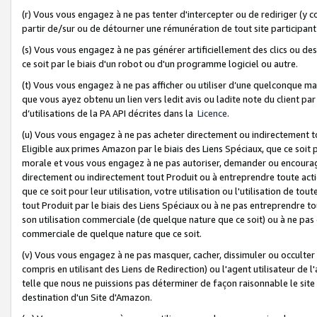
(r) Vous vous engagez à ne pas tenter d'intercepter ou de rediriger (y comp
partir de/sur ou de détourner une rémunération de tout site participa
(s) Vous vous engagez à ne pas générer artificiellement des clics ou de
ce soit par le biais d'un robot ou d'un programme logiciel ou autre.
(t) Vous vous engagez à ne pas afficher ou utiliser d’une quelconque man
que vous ayez obtenu un lien vers ledit avis ou ladite note du client par
d’utilisations de la PA API décrites dans la
Licence
.
(u) Vous vous engagez à ne pas acheter directement ou indirectement t
Eligible aux primes Amazon par le biais des Liens Spéciaux, que ce soit 
morale et vous vous engagez à ne pas autoriser, demander ou encourager
directement ou indirectement tout Produit ou à entreprendre toute acti
que ce soit pour leur utilisation, votre utilisation ou l'utilisation de
tout Produit par le biais des Liens Spéciaux ou à ne pas entreprendre t
son utilisation commerciale (de quelque nature que ce soit) ou à ne pas o
commerciale de quelque nature que ce soit.
(v) Vous vous engagez à ne pas masquer, cacher, dissimuler ou occulter 
compris en utilisant des Liens de Redirection) ou l'agent utilisateur de 
telle que nous ne puissions pas déterminer de façon raisonnable le site ou
destination d'un Site d'Amazon.