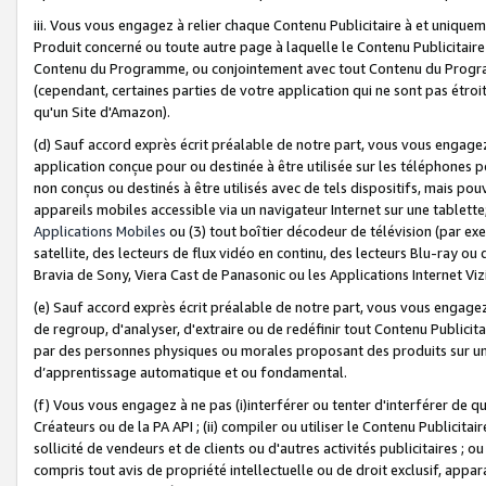
iii. Vous vous engagez à relier chaque Contenu Publicitaire à et uniqu
Produit concerné ou toute autre page à laquelle le Contenu Publicitaire
Contenu du Programme, ou conjointement avec tout Contenu du Programm
(cependant, certaines parties de votre application qui ne sont pas étroi
qu'un Site d'Amazon).
(d) Sauf accord exprès écrit préalable de notre part, vous vous engagez à
application conçue pour ou destinée à être utilisée sur les téléphones p
non conçus ou destinés à être utilisés avec de tels dispositifs, mais pouv
appareils mobiles accessible via un navigateur Internet sur une tablett
Applications Mobiles
ou (3) tout boîtier décodeur de télévision (par ex
satellite, des lecteurs de flux vidéo en continu, des lecteurs Blu-ray o
Bravia de Sony, Viera Cast de Panasonic ou les Applications Internet Viz
(e) Sauf accord exprès écrit préalable de notre part, vous vous engagez 
de regroup, d'analyser, d'extraire ou de redéfinir tout Contenu Publicitai
par des personnes physiques ou morales proposant des produits sur un
d’apprentissage automatique et ou fondamental.
(f) Vous vous engagez à ne pas (i)interférer ou tenter d'interférer de 
Créateurs ou de la PA API ; (ii) compiler ou utiliser le Contenu Publicita
sollicité de vendeurs et de clients ou d'autres activités publicitaires ; ou (
compris tout avis de propriété intellectuelle ou de droit exclusif, appar