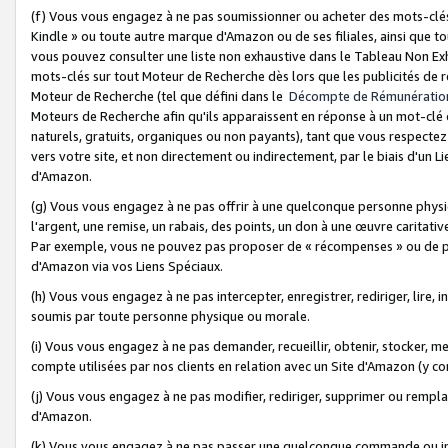
(f) Vous vous engagez à ne pas soumissionner ou acheter des mots-clés,
Kindle » ou toute autre marque d'Amazon ou de ses filiales, ainsi que t
vous pouvez consulter une liste non exhaustive dans le Tableau Non Ex
mots-clés sur tout Moteur de Recherche dès lors que les publicités de 
Moteur de Recherche (tel que défini dans le
Décompte de Rémunératio
Moteurs de Recherche afin qu'ils apparaissent en réponse à un mot-clé o
naturels, gratuits, organiques ou non payants), tant que vous respectez 
vers votre site, et non directement ou indirectement, par le biais d'un Li
d'Amazon.
(g) Vous vous engagez à ne pas offrir à une quelconque personne physi
l'argent, une remise, un rabais, des points, un don à une œuvre caritativ
Par exemple, vous ne pouvez pas proposer de « récompenses » ou de p
d'Amazon via vos Liens Spéciaux.
(h) Vous vous engagez à ne pas intercepter, enregistrer, rediriger, lire
soumis par toute personne physique ou morale.
(i) Vous vous engagez à ne pas demander, recueillir, obtenir, stocker, 
compte utilisées par nos clients en relation avec un Site d'Amazon (y c
(j) Vous vous engagez à ne pas modifier, rediriger, supprimer ou rempla
d'Amazon.
(k) Vous vous engagez à ne pas passer une quelconque commande ou init