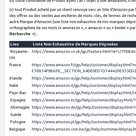
(b) toute commande de Produit ayant fait l'objet d'une annulation, d'u
(c) tout Produit acheté par un client renvoyé vers un Site d'Amazon par
des offres ou des ventes aux enchères de mots-clés, de termes de reche
autre Marque d'Amazon (une liste non exhaustive de nos marques déposée
orthographiée de ces mots (« ammazon », « amaozn » ou « kindel » par
Recherche
») ;
Lieu
Liste Non Exhaustive de Marques Déposées
Royaume-
https://www.amazon.co.uk/gp/feature.html?ie=UTF8&
Uni
France
https://www.amazon.fr/gp/help/customer/display.ht
E78834F9BA58__SECTION_64DE0ED1D744420E933ED
Irlande
https://www.amazon.ie/gp/help/customer/display.htm
Italie
https://www.amazon.it/gp/help/customer/display.html
Pays-Bas
https://www.amazon.nl/gp/help/customer/display.html
Espagne
https://www.amazon.es/gp/help/customer/display.html
Allemagne
https://www.amazon.de/gp/help/customer/display.htm
Suède
https://www.amazon.se/gp/help/customer/display.htm
Pologne
https://www.amazon.pl/gp/help/customer/display.html
Belgique
https://www.amazon.com.be/gp/help/customer/displa