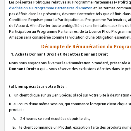
Les présentes Politiques relatives au Programme Partenaires («
Politi
d’Adhésion au Programme Partenaires d'Amazon
et les termes commenç
pas définis dans les présentes, devront s'entendre tels que définis dans 
Conditions Requises pour la Participation au Programme Partenaires, ai
de l'Accord. Afin d’éviter toute ambiguïté et sans limitation, aux fins de
Participation au Programme Partenaires, de la Licence PI du Programme 
Amazon sera considérée comme la violation d’une obligation essentielle
Décompte de Rémunération du Program
1. Achats Donnant Droit et Recettes Donnant Droit
Nous nous engageons à verser la Rémunération Standard, présentée à l
Donnant Droit
» qui – sous réserve des exclusions décrites dans le p
(a) Lien spécial sur votre Site :
i. un client clique sur un Lien Spécial placé sur votre Site à destination
ii. au cours d'une même session, qui commence lorsqu'un client clique s
produit :
A. 24 heures se sont écoulées depuis le clic,
B. le client commande un Produit, exception faite des produits numéri