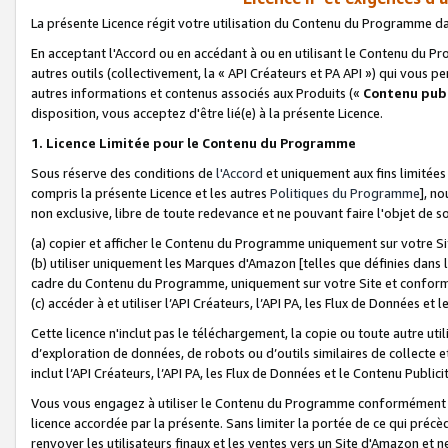
La présente Licence régit votre utilisation du Contenu du Programme d
En acceptant l'Accord ou en accédant à ou en utilisant le Contenu du P
autres outils (collectivement, la «
API Créateurs et PA API
») qui vous pe
autres informations et contenus associés aux Produits («
Contenu publ
disposition, vous acceptez d'être lié(e) à la présente Licence.
1. Licence Limitée pour le Contenu du Programme
Sous réserve des conditions de
l'Accord
et uniquement aux fins limitées
compris la présente Licence et les autres
Politiques du Programme
], n
non exclusive, libre de toute redevance et ne pouvant faire l'objet de so
(a) copier et afficher le Contenu du Programme uniquement sur votre Si
(b) utiliser uniquement les Marques d'Amazon [telles que définies dans 
cadre du Contenu du Programme, uniquement sur votre Site et confo
(c) accéder à et utiliser l’API Créateurs, l’API PA, les Flux de Données e
Cette licence n'inclut pas le téléchargement, la copie ou toute autre util
d’exploration de données, de robots ou d’outils similaires de collecte
inclut l’API Créateurs, l’API PA, les Flux de Données et le Contenu Publici
Vous vous engagez à utiliser le Contenu du Programme conformément a
licence accordée par la présente. Sans limiter la portée de ce qui pré
renvoyer les utilisateurs finaux et les ventes vers un Site d'Amazon et