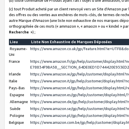
(b) toute commande de Produit ayant fait l'objet d'une annulation, d'u
(c) tout Produit acheté par un client renvoyé vers un Site d'Amazon par
des offres ou des ventes aux enchères de mots-clés, de termes de reche
autre Marque d'Amazon (une liste non exhaustive de nos marques déposée
orthographiée de ces mots (« ammazon », « amaozn » ou « kindel » par
Recherche
») ;
Lieu
Liste Non Exhaustive de Marques Déposées
Royaume-
https://www.amazon.co.uk/gp/feature.html?ie=UTF8&
Uni
France
https://www.amazon.fr/gp/help/customer/display.ht
E78834F9BA58__SECTION_64DE0ED1D744420E933ED
Irlande
https://www.amazon.ie/gp/help/customer/display.htm
Italie
https://www.amazon.it/gp/help/customer/display.html
Pays-Bas
https://www.amazon.nl/gp/help/customer/display.html
Espagne
https://www.amazon.es/gp/help/customer/display.html
Allemagne
https://www.amazon.de/gp/help/customer/display.htm
Suède
https://www.amazon.se/gp/help/customer/display.htm
Pologne
https://www.amazon.pl/gp/help/customer/display.html
Belgique
https://www.amazon.com.be/gp/help/customer/displa