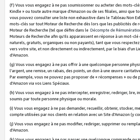
(f) Vous vous engagez à ne pas soumissionner ou acheter des mots-clés,
Kindle » ou toute autre marque d'Amazon ou de ses filiales, ainsi que t
vous pouvez consulter une liste non exhaustive dans le Tableau Non Ex
mots-clés sur tout Moteur de Recherche dès lors que les publicités de 
Moteur de Recherche (tel que défini dans le
Décompte de Rémunératio
Moteurs de Recherche afin qu'ils apparaissent en réponse à un mot-clé o
naturels, gratuits, organiques ou non payants), tant que vous respectez 
vers votre site, et non directement ou indirectement, par le biais d'un Li
d'Amazon.
(g) Vous vous engagez à ne pas offrir à une quelconque personne physi
l'argent, une remise, un rabais, des points, un don à une œuvre caritativ
Par exemple, vous ne pouvez pas proposer de « récompenses » ou de p
d'Amazon via vos Liens Spéciaux.
(h) Vous vous engagez à ne pas intercepter, enregistrer, rediriger, lire
soumis par toute personne physique ou morale.
(i) Vous vous engagez à ne pas demander, recueillir, obtenir, stocker, 
compte utilisées par nos clients en relation avec un Site d'Amazon (y c
(j) Vous vous engagez à ne pas modifier, rediriger, supprimer ou rempla
d'Amazon.
(k) Vous vous engagez à ne pas passer une quelconque commande ou init