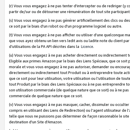
(r) Vous vous engagez à ne pas tenter d'intercepter ou de rediriger (y comp
partir de/sur ou de détourner une rémunération de tout site participa
(s) Vous vous engagez à ne pas générer artificiellement des clics ou de
ce soit par le biais d'un robot ou d'un programme logiciel ou autre.
(t) Vous vous engagez à ne pas afficher ou utiliser d’une quelconque man
que vous ayez obtenu un lien vers ledit avis ou ladite note du client par
d’utilisations de la PA API décrites dans la
Licence
.
(u) Vous vous engagez à ne pas acheter directement ou indirectement t
Eligible aux primes Amazon par le biais des Liens Spéciaux, que ce soit 
morale et vous vous engagez à ne pas autoriser, demander ou encourager
directement ou indirectement tout Produit ou à entreprendre toute acti
que ce soit pour leur utilisation, votre utilisation ou l'utilisation de
tout Produit par le biais des Liens Spéciaux ou à ne pas entreprendre t
son utilisation commerciale (de quelque nature que ce soit) ou à ne pas o
commerciale de quelque nature que ce soit.
(v) Vous vous engagez à ne pas masquer, cacher, dissimuler ou occulter 
compris en utilisant des Liens de Redirection) ou l'agent utilisateur de 
telle que nous ne puissions pas déterminer de façon raisonnable le site ou
destination d'un Site d'Amazon.