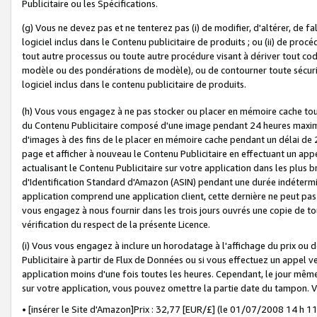
Publicitaire ou les Spécifications.
(g) Vous ne devez pas et ne tenterez pas (i) de modifier, d'altérer, de f
logiciel inclus dans le Contenu publicitaire de produits ; ou (ii) de proc
tout autre processus ou toute autre procédure visant à dériver tout c
modèle ou des pondérations de modèle), ou de contourner toute sécurité a
logiciel inclus dans le contenu publicitaire de produits.
(h) Vous vous engagez à ne pas stocker ou placer en mémoire cache tou
du Contenu Publicitaire composé d'une image pendant 24 heures maxim
d'images à des fins de le placer en mémoire cache pendant un délai de
page et afficher à nouveau le Contenu Publicitaire en effectuant un app
actualisant le Contenu Publicitaire sur votre application dans les plus 
d'Identification Standard d'Amazon (ASIN) pendant une durée indéterminé
application comprend une application client, cette dernière ne peut pa
vous engagez à nous fournir dans les trois jours ouvrés une copie de tou
vérification du respect de la présente Licence.
(i) Vous vous engagez à inclure un horodatage à l'affichage du prix ou 
Publicitaire à partir de Flux de Données ou si vous effectuez un appel ve
application moins d'une fois toutes les heures. Cependant, le jour même
sur votre application, vous pouvez omettre la partie date du tampon.
• [insérer le Site d'Amazon]Prix : 32,77 [EUR/£] (le 01/07/2008 14 h 11 