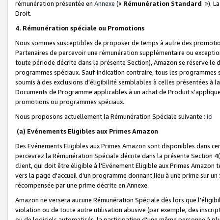
rémunération présentée en
Annexe
(«
Rémunération Standard
»). L
Droit.
4. Rémunération spéciale ou Promotions
Nous sommes susceptibles de proposer de temps à autre des promotion
Partenaires de percevoir une rémunération supplémentaire ou exceptio
toute période décrite dans la présente Section), Amazon se réserve le
programmes spéciaux. Sauf indication contraire, tous les programmes s
soumis à des exclusions d'éligibilité semblables à celles présentées à 
Documents de Programme applicables à un achat de Produit s'appliquera
promotions ou programmes spéciaux.
Nous proposons actuellement la Rémunération Spéciale suivante :
ici
(a) Evénements Eligibles aux Primes Amazon
Des Evénements Eligibles aux Primes Amazon sont disponibles dans cer
percevrez la Rémunération Spéciale décrite dans la présente Section 4(
client, qui doit être éligible à l'Evénement Eligible aux Primes Amazon te
vers la page d'accueil d'un programme donnant lieu à une prime sur un Si
récompensée par une prime décrite en Annexe.
Amazon ne versera aucune Rémunération Spéciale dès lors que l'éligibi
violation ou de toute autre utilisation abusive (par exemple, des inscrip
ou de logiciels automatisés, la participation d'une même personne à p