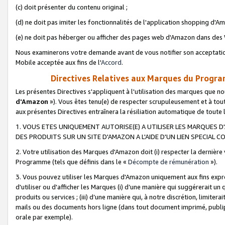
(c) doit présenter du contenu original ;
(d) ne doit pas imiter les fonctionnalités de l'application shopping d'Am
(e) ne doit pas héberger ou afficher des pages web d'Amazon dans de
Nous examinerons votre demande avant de vous notifier son acceptatio
Mobile acceptée aux fins de l'
Accord
.
Directives Relatives aux Marques du Progra
Les présentes Directives s'appliquent à l'utilisation des marques que
d'Amazon
»). Vous êtes tenu(e) de respecter scrupuleusement et à tou
aux présentes Directives entraînera la résiliation automatique de toute
1. VOUS ETES UNIQUEMENT AUTORISE(E) A UTILISER LES MARQUES D'
DES PRODUITS SUR UN SITE D'AMAZON A L'AIDE D'UN LIEN SPECIAL 
2. Votre utilisation des Marques d'Amazon doit (i) respecter la dernière
Programme (tels que définis dans le «
Décompte de rémunération
»).
3. Vous pouvez utiliser les Marques d'Amazon uniquement aux fins expr
d'utiliser ou d'afficher les Marques (i) d’une manière qui suggérerait un
produits ou services ; (iii) d’une manière qui, à notre discrétion, limit
mails ou des documents hors ligne (dans tout document imprimé, publip
orale par exemple).