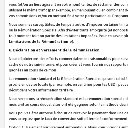
vous (et/ou un tiers agissant en votre nom) tentez de réclamer des c
utilisant le même trafic (par exemple, en manipulant ou en combinant 
vos commissions et/ou en mettant fin à votre participation au Progra
Nous sommes susceptibles, de temps à autre, d'imposer certaines limit
ou la Rémunération Spéciale. Afin d'éviter toute ambiguïté (et nonobst
tout moment tout ou partie des limitations imposées. Pour en savoir plus
Limitations de la Rémunération
»).
6. Déclaration et Versement de la Rémunération
Nous déploierons des efforts commercialement raisonnables pour suivr
cadre de notre suivi interne, et pour créer et vous fournir nos rapport
gagnées au cours de ce mois.
La rémunération standard et la Rémunération Spéciale, qui sont calcul
proche en devise locale (par exemple, en centimes pour les USD), peuve
décrit dans votre information tarifaire.
Nous verserons la rémunération standard et la rémunération spéciale da
mois civil au cours duquel elles ont été gagnées selon la méthode décr
Vous pouvez être autorisé à choisir de recevoir le paiement dans une dev
vous acceptez que le taux de conversion soit déterminé conformément
Option 1 : Paiement par virement automatique.
Nous vous virerons aut