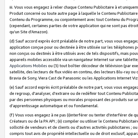
iii. Vous vous engagez à relier chaque Contenu Publicitaire à et uniqu
Produit concerné ou toute autre page à laquelle le Contenu Publicitaire
Contenu du Programme, ou conjointement avec tout Contenu du Programm
(cependant, certaines parties de votre application qui ne sont pas étroi
qu'un Site d'Amazon).
(d) Sauf accord exprès écrit préalable de notre part, vous vous engagez à
application conçue pour ou destinée à être utilisée sur les téléphones p
non conçus ou destinés à être utilisés avec de tels dispositifs, mais pouv
appareils mobiles accessible via un navigateur Internet sur une tablett
Applications Mobiles
ou (3) tout boîtier décodeur de télévision (par ex
satellite, des lecteurs de flux vidéo en continu, des lecteurs Blu-ray o
Bravia de Sony, Viera Cast de Panasonic ou les Applications Internet Viz
(e) Sauf accord exprès écrit préalable de notre part, vous vous engagez 
de regroup, d'analyser, d'extraire ou de redéfinir tout Contenu Publicitai
par des personnes physiques ou morales proposant des produits sur un
d’apprentissage automatique et ou fondamental.
(f) Vous vous engagez à ne pas (i)interférer ou tenter d'interférer de 
Créateurs ou de la PA API ; (ii) compiler ou utiliser le Contenu Publicita
sollicité de vendeurs et de clients ou d'autres activités publicitaires ; ou (
compris tout avis de propriété intellectuelle ou de droit exclusif, appar