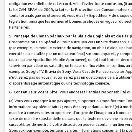
obligation essentielle de cet Accord. Afin d’éviter toute confusion, (i) a
la loi CAN-SPAM de 2003, la Loi sur la Protection des Consommateurs s
toute loi analogue ou ultérieure), vous êtes l’« Expéditeur » de chaque 
législation, ainsi que les normes et bonnes pratiques en vigueur du s
Partenaires.
5. Partage de Liens Spéciaux par le Biais de Logiciels et de Pér
Programme ou Lien Spécial ou tout autre lien vers un Site d'Amazon, au su
(par exemple, un module externe de navigation, un objet d'aide, une ba
exécutée ou installée par un utilisateur final) sur tout appareil, y comp
(autre qu'une Application Mobile Approuvée); ou (b) tout boîtier-décod
télévision par câble ou satellite, un lecteur de flux vidéo en continu, un
exemple, GoogleTV, Bravia de Sony, Viera Cast de Panasonic ou les Appli
n’utiliserez pas ou vous n’autoriserez pas un quelconque tiers à utili
d'apprentissage automatique ou une technologie connexe.
6. Contenu sur Votre Site.
Vous endossez l'entière responsabilité du
(a) Vous vous engagez à ne pas ajouter, supprimer ou modifier tout Co
informations supplémentaires ; vous êtes cependant autorisé(e) à modi
manière à conserver les proportions d’origine de l’image ou à tronquer
texte de manière substantielle ou sans que le texte ne devienne incorr
susceptibles de mettre à votre disposition peuvent contenir un lien ver
Spéciaux (par exemple, les liens vers les informations concernant la poli