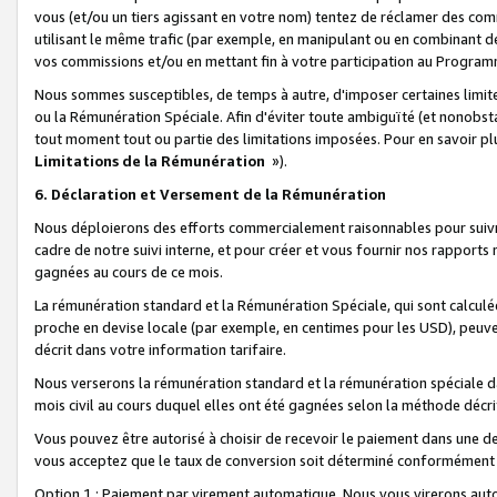
vous (et/ou un tiers agissant en votre nom) tentez de réclamer des c
utilisant le même trafic (par exemple, en manipulant ou en combinant 
vos commissions et/ou en mettant fin à votre participation au Progra
Nous sommes susceptibles, de temps à autre, d'imposer certaines limit
ou la Rémunération Spéciale. Afin d'éviter toute ambiguïté (et nonobst
tout moment tout ou partie des limitations imposées. Pour en savoir plus
Limitations de la Rémunération
»).
6. Déclaration et Versement de la Rémunération
Nous déploierons des efforts commercialement raisonnables pour suivr
cadre de notre suivi interne, et pour créer et vous fournir nos rapport
gagnées au cours de ce mois.
La rémunération standard et la Rémunération Spéciale, qui sont calcul
proche en devise locale (par exemple, en centimes pour les USD), peuve
décrit dans votre information tarifaire.
Nous verserons la rémunération standard et la rémunération spéciale da
mois civil au cours duquel elles ont été gagnées selon la méthode décr
Vous pouvez être autorisé à choisir de recevoir le paiement dans une dev
vous acceptez que le taux de conversion soit déterminé conformément
Option 1 : Paiement par virement automatique.
Nous vous virerons aut