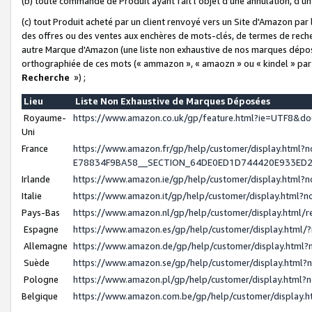
(b) toute commande de Produit ayant fait l'objet d'une annulation, d'u
(c) tout Produit acheté par un client renvoyé vers un Site d'Amazon par
des offres ou des ventes aux enchères de mots-clés, de termes de reche
autre Marque d'Amazon (une liste non exhaustive de nos marques déposée
orthographiée de ces mots (« ammazon », « amaozn » ou « kindel » par
Recherche
») ;
Lieu
Liste Non Exhaustive de Marques Déposées
Royaume-
https://www.amazon.co.uk/gp/feature.html?ie=UTF8&
Uni
France
https://www.amazon.fr/gp/help/customer/display.ht
E78834F9BA58__SECTION_64DE0ED1D744420E933ED
Irlande
https://www.amazon.ie/gp/help/customer/display.htm
Italie
https://www.amazon.it/gp/help/customer/display.html
Pays-Bas
https://www.amazon.nl/gp/help/customer/display.html
Espagne
https://www.amazon.es/gp/help/customer/display.html
Allemagne
https://www.amazon.de/gp/help/customer/display.htm
Suède
https://www.amazon.se/gp/help/customer/display.htm
Pologne
https://www.amazon.pl/gp/help/customer/display.html
Belgique
https://www.amazon.com.be/gp/help/customer/displa