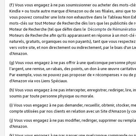
(f) Vous vous engagez à ne pas soumissionner ou acheter des mots-clés,
Kindle » ou toute autre marque d'Amazon ou de ses filiales, ainsi que t
vous pouvez consulter une liste non exhaustive dans le Tableau Non Ex
mots-clés sur tout Moteur de Recherche dès lors que les publicités de 
Moteur de Recherche (tel que défini dans le
Décompte de Rémunératio
Moteurs de Recherche afin qu'ils apparaissent en réponse à un mot-clé o
naturels, gratuits, organiques ou non payants), tant que vous respectez 
vers votre site, et non directement ou indirectement, par le biais d'un Li
d'Amazon.
(g) Vous vous engagez à ne pas offrir à une quelconque personne physi
l'argent, une remise, un rabais, des points, un don à une œuvre caritativ
Par exemple, vous ne pouvez pas proposer de « récompenses » ou de p
d'Amazon via vos Liens Spéciaux.
(h) Vous vous engagez à ne pas intercepter, enregistrer, rediriger, lire
soumis par toute personne physique ou morale.
(i) Vous vous engagez à ne pas demander, recueillir, obtenir, stocker, 
compte utilisées par nos clients en relation avec un Site d'Amazon (y c
(j) Vous vous engagez à ne pas modifier, rediriger, supprimer ou rempla
d'Amazon.
(k) Vous vous engagez à ne pas passer une quelconque commande ou init