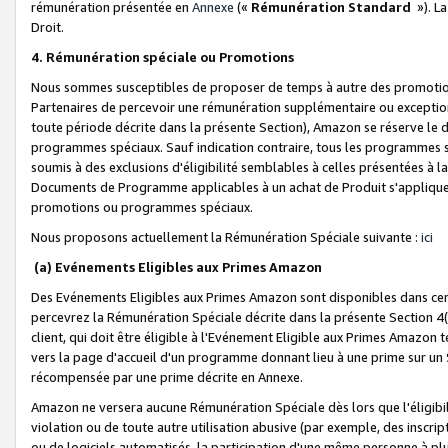
rémunération présentée en
Annexe
(«
Rémunération Standard
»). L
Droit.
4. Rémunération spéciale ou Promotions
Nous sommes susceptibles de proposer de temps à autre des promotion
Partenaires de percevoir une rémunération supplémentaire ou exceptio
toute période décrite dans la présente Section), Amazon se réserve le
programmes spéciaux. Sauf indication contraire, tous les programmes s
soumis à des exclusions d'éligibilité semblables à celles présentées à 
Documents de Programme applicables à un achat de Produit s'appliquera
promotions ou programmes spéciaux.
Nous proposons actuellement la Rémunération Spéciale suivante :
ici
(a) Evénements Eligibles aux Primes Amazon
Des Evénements Eligibles aux Primes Amazon sont disponibles dans cer
percevrez la Rémunération Spéciale décrite dans la présente Section 4(
client, qui doit être éligible à l'Evénement Eligible aux Primes Amazon te
vers la page d'accueil d'un programme donnant lieu à une prime sur un Si
récompensée par une prime décrite en Annexe.
Amazon ne versera aucune Rémunération Spéciale dès lors que l'éligibi
violation ou de toute autre utilisation abusive (par exemple, des inscrip
ou de logiciels automatisés, la participation d'une même personne à p