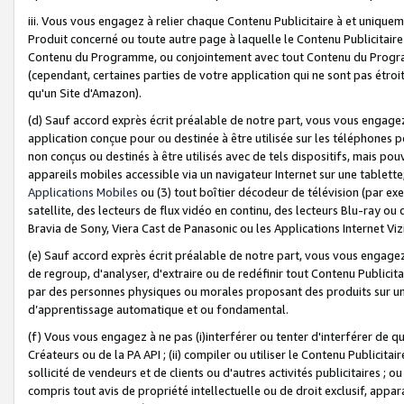
iii. Vous vous engagez à relier chaque Contenu Publicitaire à et uniqu
Produit concerné ou toute autre page à laquelle le Contenu Publicitaire
Contenu du Programme, ou conjointement avec tout Contenu du Programm
(cependant, certaines parties de votre application qui ne sont pas étroi
qu'un Site d'Amazon).
(d) Sauf accord exprès écrit préalable de notre part, vous vous engagez à
application conçue pour ou destinée à être utilisée sur les téléphones p
non conçus ou destinés à être utilisés avec de tels dispositifs, mais pouv
appareils mobiles accessible via un navigateur Internet sur une tablett
Applications Mobiles
ou (3) tout boîtier décodeur de télévision (par ex
satellite, des lecteurs de flux vidéo en continu, des lecteurs Blu-ray o
Bravia de Sony, Viera Cast de Panasonic ou les Applications Internet Viz
(e) Sauf accord exprès écrit préalable de notre part, vous vous engagez 
de regroup, d'analyser, d'extraire ou de redéfinir tout Contenu Publicitai
par des personnes physiques ou morales proposant des produits sur un
d’apprentissage automatique et ou fondamental.
(f) Vous vous engagez à ne pas (i)interférer ou tenter d'interférer de 
Créateurs ou de la PA API ; (ii) compiler ou utiliser le Contenu Publicita
sollicité de vendeurs et de clients ou d'autres activités publicitaires ; ou (
compris tout avis de propriété intellectuelle ou de droit exclusif, appar