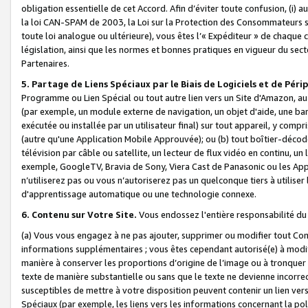
obligation essentielle de cet Accord. Afin d’éviter toute confusion, (i) a
la loi CAN-SPAM de 2003, la Loi sur la Protection des Consommateurs s
toute loi analogue ou ultérieure), vous êtes l’« Expéditeur » de chaque 
législation, ainsi que les normes et bonnes pratiques en vigueur du s
Partenaires.
5. Partage de Liens Spéciaux par le Biais de Logiciels et de Pér
Programme ou Lien Spécial ou tout autre lien vers un Site d'Amazon, au su
(par exemple, un module externe de navigation, un objet d'aide, une ba
exécutée ou installée par un utilisateur final) sur tout appareil, y comp
(autre qu'une Application Mobile Approuvée); ou (b) tout boîtier-décod
télévision par câble ou satellite, un lecteur de flux vidéo en continu, un
exemple, GoogleTV, Bravia de Sony, Viera Cast de Panasonic ou les Appli
n’utiliserez pas ou vous n’autoriserez pas un quelconque tiers à utili
d'apprentissage automatique ou une technologie connexe.
6. Contenu sur Votre Site.
Vous endossez l'entière responsabilité du
(a) Vous vous engagez à ne pas ajouter, supprimer ou modifier tout Co
informations supplémentaires ; vous êtes cependant autorisé(e) à modi
manière à conserver les proportions d’origine de l’image ou à tronquer
texte de manière substantielle ou sans que le texte ne devienne incorr
susceptibles de mettre à votre disposition peuvent contenir un lien ver
Spéciaux (par exemple, les liens vers les informations concernant la poli