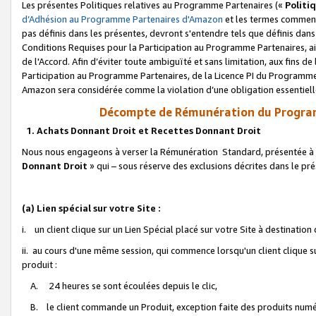
Les présentes Politiques relatives au Programme Partenaires («
Politi
d’Adhésion au Programme Partenaires d'Amazon
et les termes commenç
pas définis dans les présentes, devront s'entendre tels que définis dans 
Conditions Requises pour la Participation au Programme Partenaires, ai
de l'Accord. Afin d’éviter toute ambiguïté et sans limitation, aux fins de
Participation au Programme Partenaires, de la Licence PI du Programme 
Amazon sera considérée comme la violation d’une obligation essentielle
Décompte de Rémunération du Program
1. Achats Donnant Droit et Recettes Donnant Droit
Nous nous engageons à verser la Rémunération Standard, présentée à l
Donnant Droit
» qui – sous réserve des exclusions décrites dans le p
(a) Lien spécial sur votre Site :
i. un client clique sur un Lien Spécial placé sur votre Site à destination
ii. au cours d'une même session, qui commence lorsqu'un client clique s
produit :
A. 24 heures se sont écoulées depuis le clic,
B. le client commande un Produit, exception faite des produits numéri