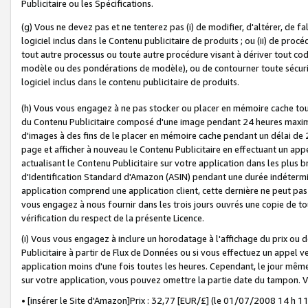
Publicitaire ou les Spécifications.
(g) Vous ne devez pas et ne tenterez pas (i) de modifier, d'altérer, de f
logiciel inclus dans le Contenu publicitaire de produits ; ou (ii) de proc
tout autre processus ou toute autre procédure visant à dériver tout c
modèle ou des pondérations de modèle), ou de contourner toute sécurité a
logiciel inclus dans le contenu publicitaire de produits.
(h) Vous vous engagez à ne pas stocker ou placer en mémoire cache tou
du Contenu Publicitaire composé d'une image pendant 24 heures maxim
d'images à des fins de le placer en mémoire cache pendant un délai de
page et afficher à nouveau le Contenu Publicitaire en effectuant un app
actualisant le Contenu Publicitaire sur votre application dans les plus 
d'Identification Standard d'Amazon (ASIN) pendant une durée indéterminé
application comprend une application client, cette dernière ne peut pa
vous engagez à nous fournir dans les trois jours ouvrés une copie de tou
vérification du respect de la présente Licence.
(i) Vous vous engagez à inclure un horodatage à l'affichage du prix ou 
Publicitaire à partir de Flux de Données ou si vous effectuez un appel ve
application moins d'une fois toutes les heures. Cependant, le jour même
sur votre application, vous pouvez omettre la partie date du tampon.
• [insérer le Site d'Amazon]Prix : 32,77 [EUR/£] (le 01/07/2008 14 h 11 