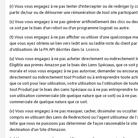
(r) Vous vous engagez à ne pas tenter d'intercepter ou de rediriger (y comp
partir de/sur ou de détourner une rémunération de tout site participa
(s) Vous vous engagez à ne pas générer artificiellement des clics ou de
ce soit par le biais d'un robot ou d'un programme logiciel ou autre.
(t) Vous vous engagez à ne pas afficher ou utiliser d’une quelconque man
que vous ayez obtenu un lien vers ledit avis ou ladite note du client par
d’utilisations de la PA API décrites dans la
Licence
.
(u) Vous vous engagez à ne pas acheter directement ou indirectement t
Eligible aux primes Amazon par le biais des Liens Spéciaux, que ce soit 
morale et vous vous engagez à ne pas autoriser, demander ou encourager
directement ou indirectement tout Produit ou à entreprendre toute acti
que ce soit pour leur utilisation, votre utilisation ou l'utilisation de
tout Produit par le biais des Liens Spéciaux ou à ne pas entreprendre t
son utilisation commerciale (de quelque nature que ce soit) ou à ne pas o
commerciale de quelque nature que ce soit.
(v) Vous vous engagez à ne pas masquer, cacher, dissimuler ou occulter 
compris en utilisant des Liens de Redirection) ou l'agent utilisateur de 
telle que nous ne puissions pas déterminer de façon raisonnable le site ou
destination d'un Site d'Amazon.