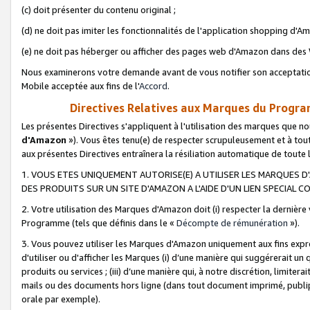
(c) doit présenter du contenu original ;
(d) ne doit pas imiter les fonctionnalités de l'application shopping d'Am
(e) ne doit pas héberger ou afficher des pages web d'Amazon dans de
Nous examinerons votre demande avant de vous notifier son acceptatio
Mobile acceptée aux fins de l'
Accord
.
Directives Relatives aux Marques du Progra
Les présentes Directives s'appliquent à l'utilisation des marques que
d'Amazon
»). Vous êtes tenu(e) de respecter scrupuleusement et à tou
aux présentes Directives entraînera la résiliation automatique de toute
1. VOUS ETES UNIQUEMENT AUTORISE(E) A UTILISER LES MARQUES D'
DES PRODUITS SUR UN SITE D'AMAZON A L'AIDE D'UN LIEN SPECIAL 
2. Votre utilisation des Marques d'Amazon doit (i) respecter la dernière
Programme (tels que définis dans le «
Décompte de rémunération
»).
3. Vous pouvez utiliser les Marques d'Amazon uniquement aux fins expr
d'utiliser ou d'afficher les Marques (i) d’une manière qui suggérerait un
produits ou services ; (iii) d’une manière qui, à notre discrétion, limit
mails ou des documents hors ligne (dans tout document imprimé, publip
orale par exemple).