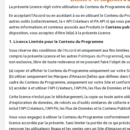
La présente Licence régit votre utilisation du Contenu du Programme d
En acceptant l'Accord ou en accédant à ou en utilisant le Contenu du P
autres outils (collectivement, la «
API Créateurs et PA API
») qui vous pe
autres informations et contenus associés aux Produits («
Contenu publ
disposition, vous acceptez d'être lié(e) à la présente Licence.
1. Licence Limitée pour le Contenu du Programme
Sous réserve des conditions de
l'Accord
et uniquement aux fins limitées
compris la présente Licence et les autres
Politiques du Programme
], n
non exclusive, libre de toute redevance et ne pouvant faire l'objet de so
(a) copier et afficher le Contenu du Programme uniquement sur votre Si
(b) utiliser uniquement les Marques d'Amazon [telles que définies dans 
cadre du Contenu du Programme, uniquement sur votre Site et confo
(c) accéder à et utiliser l’API Créateurs, l’API PA, les Flux de Données e
Cette licence n'inclut pas le téléchargement, la copie ou toute autre util
d’exploration de données, de robots ou d’outils similaires de collecte
inclut l’API Créateurs, l’API PA, les Flux de Données et le Contenu Publici
Vous vous engagez à utiliser le Contenu du Programme conformément a
licence accordée par la présente. Sans limiter la portée de ce qui pré
renvoyer les utilisateurs finaux et les ventes vers un Site d'Amazon et