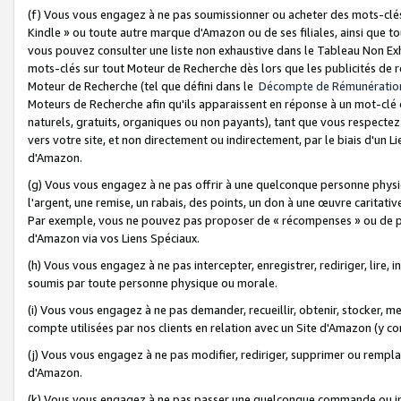
(f) Vous vous engagez à ne pas soumissionner ou acheter des mots-clés,
Kindle » ou toute autre marque d'Amazon ou de ses filiales, ainsi que t
vous pouvez consulter une liste non exhaustive dans le Tableau Non Ex
mots-clés sur tout Moteur de Recherche dès lors que les publicités de 
Moteur de Recherche (tel que défini dans le
Décompte de Rémunératio
Moteurs de Recherche afin qu'ils apparaissent en réponse à un mot-clé o
naturels, gratuits, organiques ou non payants), tant que vous respectez 
vers votre site, et non directement ou indirectement, par le biais d'un Li
d'Amazon.
(g) Vous vous engagez à ne pas offrir à une quelconque personne physi
l'argent, une remise, un rabais, des points, un don à une œuvre caritativ
Par exemple, vous ne pouvez pas proposer de « récompenses » ou de p
d'Amazon via vos Liens Spéciaux.
(h) Vous vous engagez à ne pas intercepter, enregistrer, rediriger, lire
soumis par toute personne physique ou morale.
(i) Vous vous engagez à ne pas demander, recueillir, obtenir, stocker, 
compte utilisées par nos clients en relation avec un Site d'Amazon (y c
(j) Vous vous engagez à ne pas modifier, rediriger, supprimer ou rempla
d'Amazon.
(k) Vous vous engagez à ne pas passer une quelconque commande ou init