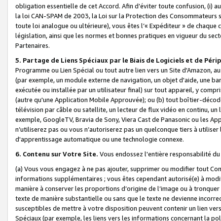
obligation essentielle de cet Accord. Afin d’éviter toute confusion, (i) a
la loi CAN-SPAM de 2003, la Loi sur la Protection des Consommateurs s
toute loi analogue ou ultérieure), vous êtes l’« Expéditeur » de chaque 
législation, ainsi que les normes et bonnes pratiques en vigueur du s
Partenaires.
5. Partage de Liens Spéciaux par le Biais de Logiciels et de Pér
Programme ou Lien Spécial ou tout autre lien vers un Site d'Amazon, au su
(par exemple, un module externe de navigation, un objet d'aide, une ba
exécutée ou installée par un utilisateur final) sur tout appareil, y comp
(autre qu'une Application Mobile Approuvée); ou (b) tout boîtier-décod
télévision par câble ou satellite, un lecteur de flux vidéo en continu, un
exemple, GoogleTV, Bravia de Sony, Viera Cast de Panasonic ou les Appli
n’utiliserez pas ou vous n’autoriserez pas un quelconque tiers à utili
d'apprentissage automatique ou une technologie connexe.
6. Contenu sur Votre Site.
Vous endossez l'entière responsabilité du
(a) Vous vous engagez à ne pas ajouter, supprimer ou modifier tout Co
informations supplémentaires ; vous êtes cependant autorisé(e) à modi
manière à conserver les proportions d’origine de l’image ou à tronquer
texte de manière substantielle ou sans que le texte ne devienne incorr
susceptibles de mettre à votre disposition peuvent contenir un lien ver
Spéciaux (par exemple, les liens vers les informations concernant la poli