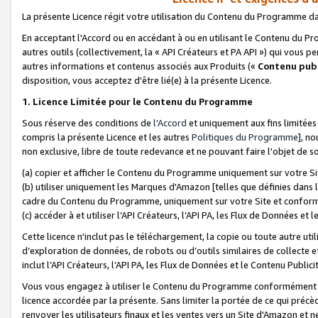
La présente Licence régit votre utilisation du Contenu du Programme d
En acceptant l'Accord ou en accédant à ou en utilisant le Contenu du P
autres outils (collectivement, la «
API Créateurs et PA API
») qui vous pe
autres informations et contenus associés aux Produits («
Contenu publ
disposition, vous acceptez d'être lié(e) à la présente Licence.
1. Licence Limitée pour le Contenu du Programme
Sous réserve des conditions de
l'Accord
et uniquement aux fins limitées
compris la présente Licence et les autres
Politiques du Programme
], n
non exclusive, libre de toute redevance et ne pouvant faire l'objet de so
(a) copier et afficher le Contenu du Programme uniquement sur votre Si
(b) utiliser uniquement les Marques d'Amazon [telles que définies dans 
cadre du Contenu du Programme, uniquement sur votre Site et confo
(c) accéder à et utiliser l’API Créateurs, l’API PA, les Flux de Données e
Cette licence n'inclut pas le téléchargement, la copie ou toute autre util
d’exploration de données, de robots ou d’outils similaires de collecte
inclut l’API Créateurs, l’API PA, les Flux de Données et le Contenu Publici
Vous vous engagez à utiliser le Contenu du Programme conformément a
licence accordée par la présente. Sans limiter la portée de ce qui pré
renvoyer les utilisateurs finaux et les ventes vers un Site d'Amazon et