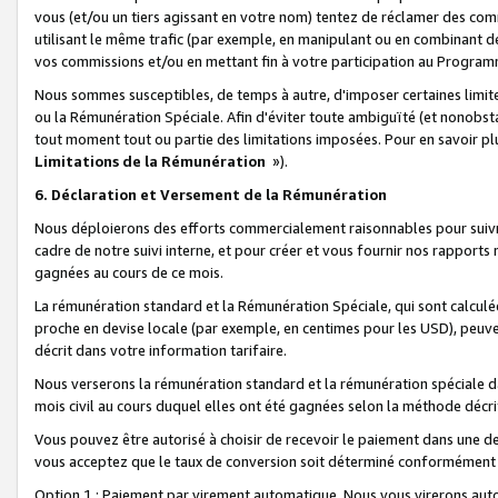
vous (et/ou un tiers agissant en votre nom) tentez de réclamer des c
utilisant le même trafic (par exemple, en manipulant ou en combinant 
vos commissions et/ou en mettant fin à votre participation au Progra
Nous sommes susceptibles, de temps à autre, d'imposer certaines limit
ou la Rémunération Spéciale. Afin d'éviter toute ambiguïté (et nonobst
tout moment tout ou partie des limitations imposées. Pour en savoir plus
Limitations de la Rémunération
»).
6. Déclaration et Versement de la Rémunération
Nous déploierons des efforts commercialement raisonnables pour suivr
cadre de notre suivi interne, et pour créer et vous fournir nos rapport
gagnées au cours de ce mois.
La rémunération standard et la Rémunération Spéciale, qui sont calcul
proche en devise locale (par exemple, en centimes pour les USD), peuve
décrit dans votre information tarifaire.
Nous verserons la rémunération standard et la rémunération spéciale da
mois civil au cours duquel elles ont été gagnées selon la méthode décr
Vous pouvez être autorisé à choisir de recevoir le paiement dans une dev
vous acceptez que le taux de conversion soit déterminé conformément
Option 1 : Paiement par virement automatique.
Nous vous virerons aut