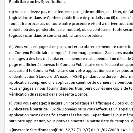
Publicitaire ou les Spécifications.
(g) Vous ne devez pas et ne tenterez pas (i) de modifier, d'altérer, de f
logiciel inclus dans le Contenu publicitaire de produits ; ou (ii) de proc
tout autre processus ou toute autre procédure visant à dériver tout c
modèle ou des pondérations de modèle), ou de contourner toute sécurité a
logiciel inclus dans le contenu publicitaire de produits.
(h) Vous vous engagez à ne pas stocker ou placer en mémoire cache tou
du Contenu Publicitaire composé d'une image pendant 24 heures maxim
d'images à des fins de le placer en mémoire cache pendant un délai de
page et afficher à nouveau le Contenu Publicitaire en effectuant un app
actualisant le Contenu Publicitaire sur votre application dans les plus 
d'Identification Standard d'Amazon (ASIN) pendant une durée indéterminé
application comprend une application client, cette dernière ne peut pa
vous engagez à nous fournir dans les trois jours ouvrés une copie de tou
vérification du respect de la présente Licence.
(i) Vous vous engagez à inclure un horodatage à l'affichage du prix ou 
Publicitaire à partir de Flux de Données ou si vous effectuez un appel ve
application moins d'une fois toutes les heures. Cependant, le jour même
sur votre application, vous pouvez omettre la partie date du tampon.
• [insérer le Site d'Amazon]Prix : 32,77 [EUR/£] (le 01/07/2008 14 h 11 