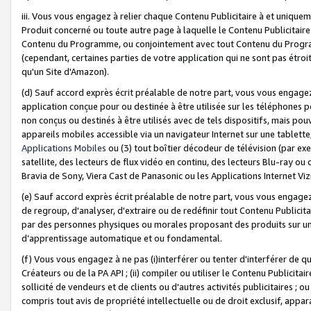
iii. Vous vous engagez à relier chaque Contenu Publicitaire à et uniqu
Produit concerné ou toute autre page à laquelle le Contenu Publicitaire
Contenu du Programme, ou conjointement avec tout Contenu du Programm
(cependant, certaines parties de votre application qui ne sont pas étroi
qu'un Site d'Amazon).
(d) Sauf accord exprès écrit préalable de notre part, vous vous engagez à
application conçue pour ou destinée à être utilisée sur les téléphones p
non conçus ou destinés à être utilisés avec de tels dispositifs, mais pouv
appareils mobiles accessible via un navigateur Internet sur une tablett
Applications Mobiles
ou (3) tout boîtier décodeur de télévision (par ex
satellite, des lecteurs de flux vidéo en continu, des lecteurs Blu-ray o
Bravia de Sony, Viera Cast de Panasonic ou les Applications Internet Viz
(e) Sauf accord exprès écrit préalable de notre part, vous vous engagez 
de regroup, d'analyser, d'extraire ou de redéfinir tout Contenu Publicitai
par des personnes physiques ou morales proposant des produits sur un
d’apprentissage automatique et ou fondamental.
(f) Vous vous engagez à ne pas (i)interférer ou tenter d'interférer de 
Créateurs ou de la PA API ; (ii) compiler ou utiliser le Contenu Publicita
sollicité de vendeurs et de clients ou d'autres activités publicitaires ; ou (
compris tout avis de propriété intellectuelle ou de droit exclusif, appar