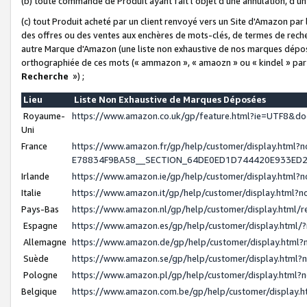
(b) toute commande de Produit ayant fait l'objet d'une annulation, d'u
(c) tout Produit acheté par un client renvoyé vers un Site d'Amazon par
des offres ou des ventes aux enchères de mots-clés, de termes de reche
autre Marque d'Amazon (une liste non exhaustive de nos marques déposée
orthographiée de ces mots (« ammazon », « amaozn » ou « kindel » par
Recherche
») ;
Lieu
Liste Non Exhaustive de Marques Déposées
Royaume-
https://www.amazon.co.uk/gp/feature.html?ie=UTF8&
Uni
France
https://www.amazon.fr/gp/help/customer/display.ht
E78834F9BA58__SECTION_64DE0ED1D744420E933ED
Irlande
https://www.amazon.ie/gp/help/customer/display.htm
Italie
https://www.amazon.it/gp/help/customer/display.html
Pays-Bas
https://www.amazon.nl/gp/help/customer/display.html
Espagne
https://www.amazon.es/gp/help/customer/display.html
Allemagne
https://www.amazon.de/gp/help/customer/display.htm
Suède
https://www.amazon.se/gp/help/customer/display.htm
Pologne
https://www.amazon.pl/gp/help/customer/display.html
Belgique
https://www.amazon.com.be/gp/help/customer/displa