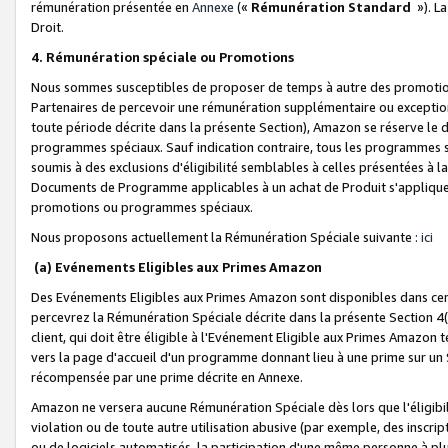
rémunération présentée en
Annexe
(«
Rémunération Standard
»). L
Droit.
4. Rémunération spéciale ou Promotions
Nous sommes susceptibles de proposer de temps à autre des promotion
Partenaires de percevoir une rémunération supplémentaire ou exceptio
toute période décrite dans la présente Section), Amazon se réserve le
programmes spéciaux. Sauf indication contraire, tous les programmes s
soumis à des exclusions d'éligibilité semblables à celles présentées à 
Documents de Programme applicables à un achat de Produit s'appliquera
promotions ou programmes spéciaux.
Nous proposons actuellement la Rémunération Spéciale suivante :
ici
(a) Evénements Eligibles aux Primes Amazon
Des Evénements Eligibles aux Primes Amazon sont disponibles dans cer
percevrez la Rémunération Spéciale décrite dans la présente Section 4(
client, qui doit être éligible à l'Evénement Eligible aux Primes Amazon te
vers la page d'accueil d'un programme donnant lieu à une prime sur un Si
récompensée par une prime décrite en Annexe.
Amazon ne versera aucune Rémunération Spéciale dès lors que l'éligibi
violation ou de toute autre utilisation abusive (par exemple, des inscrip
ou de logiciels automatisés, la participation d'une même personne à p