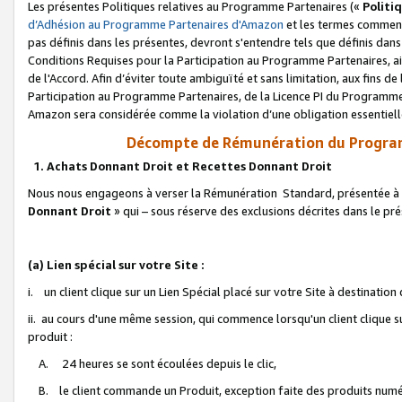
Les présentes Politiques relatives au Programme Partenaires («
Politi
d’Adhésion au Programme Partenaires d'Amazon
et les termes commenç
pas définis dans les présentes, devront s'entendre tels que définis dans 
Conditions Requises pour la Participation au Programme Partenaires, ai
de l'Accord. Afin d’éviter toute ambiguïté et sans limitation, aux fins de
Participation au Programme Partenaires, de la Licence PI du Programme 
Amazon sera considérée comme la violation d’une obligation essentielle
Décompte de Rémunération du Program
1. Achats Donnant Droit et Recettes Donnant Droit
Nous nous engageons à verser la Rémunération Standard, présentée à l
Donnant Droit
» qui – sous réserve des exclusions décrites dans le p
(a) Lien spécial sur votre Site :
i. un client clique sur un Lien Spécial placé sur votre Site à destination
ii. au cours d'une même session, qui commence lorsqu'un client clique s
produit :
A. 24 heures se sont écoulées depuis le clic,
B. le client commande un Produit, exception faite des produits numéri