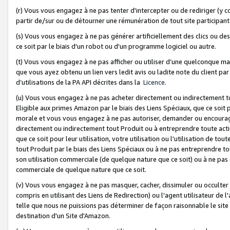
(r) Vous vous engagez à ne pas tenter d'intercepter ou de rediriger (y comp
partir de/sur ou de détourner une rémunération de tout site participa
(s) Vous vous engagez à ne pas générer artificiellement des clics ou de
ce soit par le biais d'un robot ou d'un programme logiciel ou autre.
(t) Vous vous engagez à ne pas afficher ou utiliser d’une quelconque man
que vous ayez obtenu un lien vers ledit avis ou ladite note du client par
d’utilisations de la PA API décrites dans la
Licence
.
(u) Vous vous engagez à ne pas acheter directement ou indirectement t
Eligible aux primes Amazon par le biais des Liens Spéciaux, que ce soit 
morale et vous vous engagez à ne pas autoriser, demander ou encourager
directement ou indirectement tout Produit ou à entreprendre toute acti
que ce soit pour leur utilisation, votre utilisation ou l'utilisation de
tout Produit par le biais des Liens Spéciaux ou à ne pas entreprendre t
son utilisation commerciale (de quelque nature que ce soit) ou à ne pas o
commerciale de quelque nature que ce soit.
(v) Vous vous engagez à ne pas masquer, cacher, dissimuler ou occulter 
compris en utilisant des Liens de Redirection) ou l'agent utilisateur de 
telle que nous ne puissions pas déterminer de façon raisonnable le site ou
destination d'un Site d'Amazon.