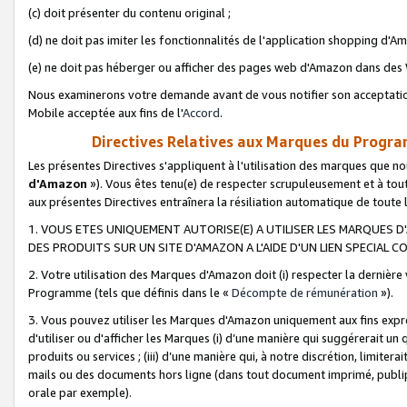
(c) doit présenter du contenu original ;
(d) ne doit pas imiter les fonctionnalités de l'application shopping d'Am
(e) ne doit pas héberger ou afficher des pages web d'Amazon dans de
Nous examinerons votre demande avant de vous notifier son acceptatio
Mobile acceptée aux fins de l'
Accord
.
Directives Relatives aux Marques du Progra
Les présentes Directives s'appliquent à l'utilisation des marques que
d'Amazon
»). Vous êtes tenu(e) de respecter scrupuleusement et à tou
aux présentes Directives entraînera la résiliation automatique de toute
1. VOUS ETES UNIQUEMENT AUTORISE(E) A UTILISER LES MARQUES D'
DES PRODUITS SUR UN SITE D'AMAZON A L'AIDE D'UN LIEN SPECIAL 
2. Votre utilisation des Marques d'Amazon doit (i) respecter la dernière
Programme (tels que définis dans le «
Décompte de rémunération
»).
3. Vous pouvez utiliser les Marques d'Amazon uniquement aux fins expr
d'utiliser ou d'afficher les Marques (i) d’une manière qui suggérerait un
produits ou services ; (iii) d’une manière qui, à notre discrétion, limit
mails ou des documents hors ligne (dans tout document imprimé, publip
orale par exemple).