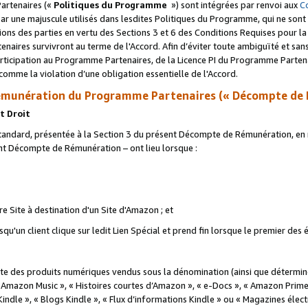
artenaires («
Politiques du Programme
») sont intégrées par renvoi aux
C
r une majuscule utilisés dans lesdites Politiques du Programme, qui ne sont 
ations des parties en vertu des Sections 3 et 6 des Conditions Requises pour l
naires survivront au terme de l'Accord. Afin d’éviter toute ambiguïté et sans l
rticipation au Programme Partenaires, de la Licence PI du Programme Partenai
mme la violation d’une obligation essentielle de l'Accord.
munération du Programme Partenaires (« Décompte de 
t Droit
ndard, présentée à la Section 3 du présent Décompte de Rémunération, en r
ent Décompte de Rémunération – ont lieu lorsque :
tre Site à destination d'un Site d'Amazon ; et
u'un client clique sur ledit Lien Spécial et prend fin lorsque le premier des
 des produits numériques vendus sous la dénomination (ainsi que déterminé 
 Amazon Music », « Histoires courtes d’Amazon », « e-Docs », « Amazon Prim
 Kindle », « Blogs Kindle », « Flux d’informations Kindle » ou « Magazines éle