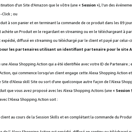
stination d'un Site d'Amazon que le vôtre (une «
Session
»), l'un des événemen
Click ; ou
it à son panier et en terminant la commande de ce produit dans les 89 jours sui
achète un Produit en le regardant en streaming ou en le téléchargeant à part
st expédié, diffusé en streaming ou téléchargé par le client et payé par celui-ci
 pour les partenaires utilisant un identifiant partenaire pour le si
ge une Alexa Shopping Action qui a été identifiée avec votre ID de Partenaire ; 
Action, qui commence lorsqu'un client engage cette Alexa Shopping Action et s
 Site d'Alexa skill Site ou sort d'une quelconque autre façon de l'Alexa Shop
uit que vous avez proposé avec les Alexa Shopping Actions (une «
Session S
vec l'Alexa Shopping Action soit :
 client au cours de la Session Skills et en complétant la commande du Produ
 de l' Alexa Shopping Action est expédié, diffusé en continu ou téléchargé par