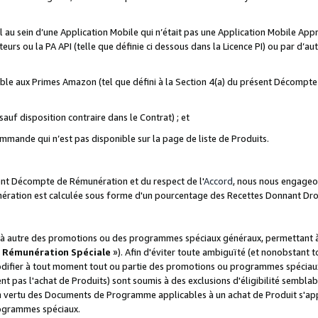
ial au sein d’une Application Mobile qui n’était pas une Application Mobile Ap
eurs ou la PA API (telle que définie ci dessous dans la Licence PI) ou par d’au
igible aux Primes Amazon (tel que défini à la Section 4(a) du présent Décomp
auf disposition contraire dans le Contrat) ; et
ommande qui n’est pas disponible sur la page de liste de Produits.
sent Décompte de Rémunération et du respect de l'
Accord
, nous nous engageo
nération est calculée sous forme d'un pourcentage des Recettes Donnant Dro
 autre des promotions ou des programmes spéciaux généraux, permettant à t
«
Rémunération Spéciale
»). Afin d'éviter toute ambiguïté (et nonobstant t
difier à tout moment tout ou partie des promotions ou programmes spéciaux.
 pas l'achat de Produits) sont soumis à des exclusions d'éligibilité semblabl
n vertu des Documents de Programme applicables à un achat de Produit s'app
rogrammes spéciaux.