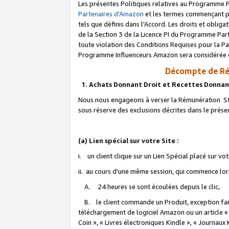
Les présentes Politiques relatives au Programme P
Partenaires d'Amazon
et les termes commençant pa
tels que définis dans l'Accord. Les droits et oblig
de la Section 3 de la Licence PI du Programme Parte
toute violation des Conditions Requises pour la Pa
Programme Influenceurs Amazon sera considérée co
Décompte de Ré
1. Achats Donnant Droit et Recettes Donnan
Nous nous engageons à verser la Rémunération Sta
sous réserve des exclusions décrites dans le prés
(a) Lien spécial sur votre Site :
i. un client clique sur un Lien Spécial placé sur vo
ii. au cours d'une même session, qui commence lorsq
A. 24 heures se sont écoulées depuis le clic,
B. le client commande un Produit, exception faite
téléchargement de logiciel Amazon ou un article «
Coin », « Livres électroniques Kindle », « Journaux