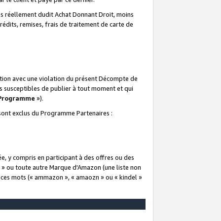
 réellement dudit Achat Donnant Droit, moins
rédits, remises, frais de traitement de carte de
elation avec une violation du présent Décompte de
s susceptibles de publier à tout moment et qui
 Programme
»).
t sont exclus du Programme Partenaires :
e, y compris en participant à des offres ou des
e » ou toute autre Marque d'Amazon (une liste non
e ces mots (« ammazon », « amaozn » ou « kindel »