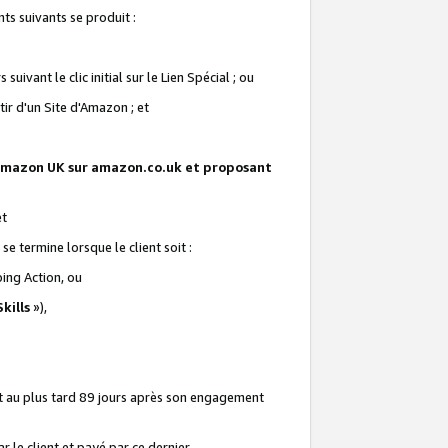
ts suivants se produit :
vant le clic initial sur le Lien Spécial ; ou
ir d'un Site d'Amazon ; et
te Amazon UK sur amazon.co.uk et proposant
et
e termine lorsque le client soit :
ping Action, ou
kills
»),
it au plus tard 89 jours après son engagement
 le client et payé par ce dernier.