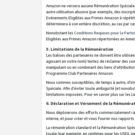
Amazon ne versera aucune Rémunération Spéciale dè
autre utilisation abusive (par exemple, des inscript
Evénements Eligibles aux Primes Amazon à répétiti
déterminera à son entière discrétion, au cas par ca
Nonobstant les
Conditions Requises pour la Parti
Eligibles aux Primes Amazon répertoriées en Anne
5. Limitations de la Rémunération
Les balises des partenaires ne doivent être utili
agissant en votre nom) tentez de réclamer des co
manipulant ou en combinant des liens d'attributi
Programme Club Partenaires Amazon.
Nous sommes susceptibles, de temps à autre, d'imp
Spéciale. Afin d'éviter toute ambiguïté (et nonob
limitations imposées. Pour en savoir plus sur les Li
6. Déclaration et Versement de la Rémunéra
Nous déploierons des efforts commercialement rai
interne, et pour créer et vous fournir nos rappor
La rémunération standard et la Rémunération Spéci
locale (par exemple, en centimes pour les USD), pe