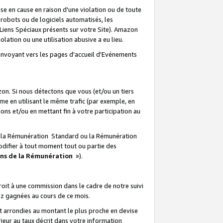
e en cause en raison d'une violation ou de toute
e robots ou de logiciels automatisés, les
Liens Spéciaux présents sur votre Site). Amazon
lation ou une utilisation abusive a eu lieu.
renvoyant vers les pages d'accueil d'Evénements
on. Si nous détectons que vous (et/ou un tiers
 en utilisant le même trafic (par exemple, en
s et/ou en mettant fin à votre participation au
ir la Rémunération Standard ou la Rémunération
odifier à tout moment tout ou partie des
ons de la Rémunération
»).
it à une commission dans le cadre de notre suivi
ez gagnées au cours de ce mois.
t arrondies au montant le plus proche en devise
ieur au taux décrit dans votre information