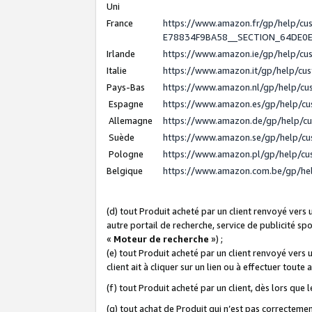
Uni
France
https://www.amazon.fr/gp/help/c
E78834F9BA58__SECTION_64DE0
Irlande
https://www.amazon.ie/gp/help/c
Italie
https://www.amazon.it/gp/help/cu
Pays-Bas
https://www.amazon.nl/gp/help/c
Espagne
https://www.amazon.es/gp/help/c
Allemagne
https://www.amazon.de/gp/help/c
Suède
https://www.amazon.se/gp/help/c
Pologne
https://www.amazon.pl/gp/help/c
Belgique
https://www.amazon.com.be/gp/h
(d) tout Produit acheté par un client renvoyé vers
autre portail de recherche, service de publicité sp
«
Moteur de recherche
») ;
(e) tout Produit acheté par un client renvoyé vers 
client ait à cliquer sur un lien ou à effectuer toute 
(f) tout Produit acheté par un client, dès lors que
(g) tout achat de Produit qui n’est pas correctemen