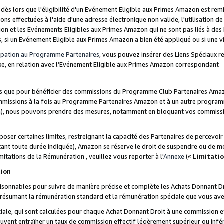
s lors que l'éligibilité d'un Evénement Eligible aux Primes Amazon est remis
ions effectuées à l'aide d'une adresse électronique non valide, l'utilisation d
on et les Evénements Eligibles aux Primes Amazon qui ne sont pas liés à des 
s, si un Evénement Eligible aux Primes Amazon a bien été appliqué ou si une vio
cipation au Programme Partenaires
, vous pouvez insérer des Liens Spéciaux 
xe, en relation avec l’Evénement Eligible aux Primes Amazon correspondant
sées que pour bénéficier des commissions du Programme Club Partenaires Amaz
mmissions à la fois au Programme Partenaires Amazon et à un autre programme
on), nous pouvons prendre des mesures, notamment en bloquant vos commission
oser certaines limites, restreignant la capacité des Partenaires de percevo
stant toute durée indiquée), Amazon se réserve le droit de suspendre ou de m
mitations de la Rémunération , veuillez vous reporter à l'
Annexe
(«
Limitati
tion
sonnables pour suivre de manière précise et complète les Achats Donnant Dro
ts résumant la rémunération standard et la rémunération spéciale que vous av
ale, qui sont calculées pour chaque Achat Donnant Droit à une commission e
uvent entraîner un taux de commission effectif légèrement supérieur ou infér