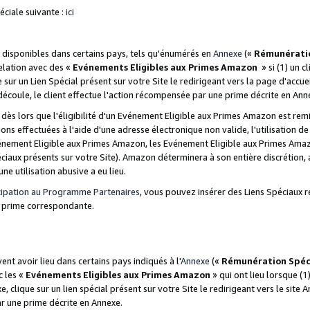
ciale suivante :
ici
disponibles dans certains pays, tels qu'énumérés en
Annexe
(«
Rémunérati
relation avec des «
Evénements Eligibles aux Primes Amazon
» si (1) un c
 sur un Lien Spécial présent sur votre Site le redirigeant vers la page d'acc
 découle, le client effectue l'action récompensée par une prime décrite en Ann
s lors que l'éligibilité d'un Evénement Eligible aux Primes Amazon est remis
ions effectuées à l'aide d'une adresse électronique non valide, l'utilisation d
nement Eligible aux Primes Amazon, les Evénement Eligible aux Primes Amazo
ciaux présents sur votre Site). Amazon déterminera à son entière discrétion, 
ne utilisation abusive a eu lieu.
cipation au Programme Partenaires
, vous pouvez insérer des Liens Spéciaux r
la prime correspondante.
t avoir lieu dans certains pays indiqués à l'
Annexe
(«
Rémunération Spéc
c les «
Evénements Eligibles aux Primes Amazon
» qui ont lieu lorsque (1)
 clique sur un lien spécial présent sur votre Site le redirigeant vers le site 
ar une prime décrite en Annexe.