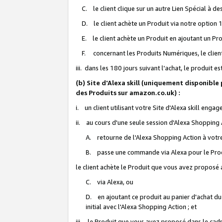
C. le client clique sur un autre Lien Spécial à de
D. le client achète un Produit via notre option 1-
E. le client achète un Produit en ajoutant un Produ
F. concernant les Produits Numériques, le client 
iii. dans les 180 jours suivant l'achat, le produit e
(b) Site d'Alexa skill (uniquement disponible
des Produits sur amazon.co.uk) :
i. un client utilisant votre Site d'Alexa skill enga
ii. au cours d'une seule session d'Alexa Shopping 
A. retourne de l'Alexa Shopping Action à votre
B. passe une commande via Alexa pour le Prod
le client achète le Produit que vous avez proposé a
C. via Alexa, ou
D. en ajoutant ce produit au panier d'achat du
initial avec l'Alexa Shopping Action ; et
iii. le Produit que vous avez proposé dans le cadre