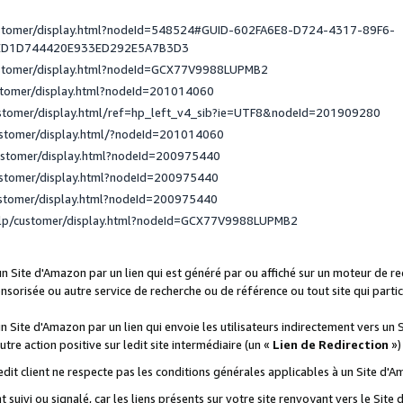
ustomer/display.html?nodeId=548524#GUID-602FA6E8-D724-4317-89F6-
ED1D744420E933ED292E5A7B3D3
ustomer/display.html?nodeId=GCX77V9988LUPMB2
stomer/display.html?nodeId=201014060
ustomer/display.html/ref=hp_left_v4_sib?ie=UTF8&nodeId=201909280
ustomer/display.html/?nodeId=201014060
ustomer/display.html?nodeId=200975440
ustomer/display.html?nodeId=200975440
ustomer/display.html?nodeId=200975440
elp/customer/display.html?nodeId=GCX77V9988LUPMB2
 un Site d'Amazon par un lien qui est généré par ou affiché sur un moteur de 
onsorisée ou autre service de recherche ou de référence ou tout site qui part
un Site d'Amazon par un lien qui envoie les utilisateurs indirectement vers un 
autre action positive sur ledit site intermédiaire (un «
Lien de Redirection
»)
 ledit client ne respecte pas les conditions générales applicables à un Site d'
t suivi ou signalé, car les liens présents sur votre site renvoyant vers le Si