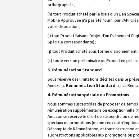
orthographiés ;
(h) tout Produit acheté par le biais d’un Lien Spéc
Mobile Approuvée n’a pas été fourni par l’API Créat
votre disposition ;
(i) tout Produit faisant l'objet d'un Evénement El
Spéciale correspondante) ;
(j) tout Produit acheté sous forme d'abonnement (s
(k) toute version préliminaire ou Produit en pré-c
3. Rémunération Standard
Sous réserve des limitations décrites dans le pré
Annexe
(«
Rémunération Standard
»). La Rému
4. Rémunération spéciale ou Promotions
Nous sommes susceptibles de proposer de temps à
rémunération supplémentaire ou exceptionnelle (
Amazon se réserve le droit de suspendre ou de mo
spéciaux ou promotions (même ceux qui n'impliquent
Décompte de Rémunération, et toute restriction e
aux restrictions applicables aux promotions ou p