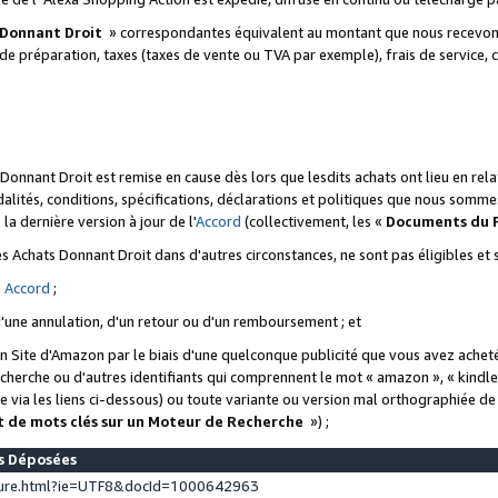
 Donnant Droit
» correspondantes équivalent au montant que nous recevons
 de préparation, taxes (taxes de vente ou TVA par exemple), frais de service, c
s Donnant Droit est remise en cause dès lors que lesdits achats ont lieu en r
lités, conditions, spécifications, déclarations et politiques que nous somme
a dernière version à jour de l'
Accord
(collectivement, les «
Documents du
 des Achats Donnant Droit dans d'autres circonstances, ne sont pas éligibles e
e
Accord
;
d'une annulation, d'un retour ou d'un remboursement ; et
 un Site d'Amazon par le biais d'une quelconque publicité que vous avez acheté
cherche ou d'autres identifiants qui comprennent le mot « amazon », « kindl
 via les liens ci-dessous) ou toute variante ou version mal orthographiée d
t de mots clés sur un Moteur de Recherche
») ;
es Déposées
ture.html?ie=UTF8&docId=1000642963