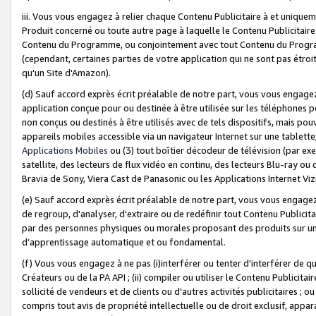
iii. Vous vous engagez à relier chaque Contenu Publicitaire à et uniqu
Produit concerné ou toute autre page à laquelle le Contenu Publicitaire
Contenu du Programme, ou conjointement avec tout Contenu du Programm
(cependant, certaines parties de votre application qui ne sont pas étroi
qu'un Site d'Amazon).
(d) Sauf accord exprès écrit préalable de notre part, vous vous engagez à
application conçue pour ou destinée à être utilisée sur les téléphones p
non conçus ou destinés à être utilisés avec de tels dispositifs, mais pouv
appareils mobiles accessible via un navigateur Internet sur une tablett
Applications Mobiles
ou (3) tout boîtier décodeur de télévision (par ex
satellite, des lecteurs de flux vidéo en continu, des lecteurs Blu-ray o
Bravia de Sony, Viera Cast de Panasonic ou les Applications Internet Viz
(e) Sauf accord exprès écrit préalable de notre part, vous vous engagez 
de regroup, d'analyser, d'extraire ou de redéfinir tout Contenu Publicitai
par des personnes physiques ou morales proposant des produits sur un
d’apprentissage automatique et ou fondamental.
(f) Vous vous engagez à ne pas (i)interférer ou tenter d'interférer de 
Créateurs ou de la PA API ; (ii) compiler ou utiliser le Contenu Publicita
sollicité de vendeurs et de clients ou d'autres activités publicitaires ; ou (
compris tout avis de propriété intellectuelle ou de droit exclusif, appar