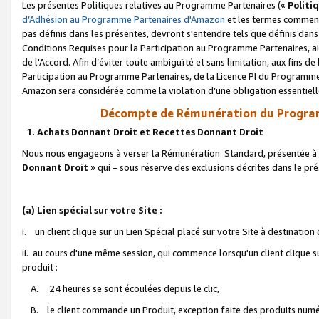
Les présentes Politiques relatives au Programme Partenaires («
Politi
d’Adhésion au Programme Partenaires d'Amazon
et les termes commenç
pas définis dans les présentes, devront s'entendre tels que définis dans 
Conditions Requises pour la Participation au Programme Partenaires, ai
de l'Accord. Afin d’éviter toute ambiguïté et sans limitation, aux fins de
Participation au Programme Partenaires, de la Licence PI du Programme 
Amazon sera considérée comme la violation d’une obligation essentielle
Décompte de Rémunération du Program
1. Achats Donnant Droit et Recettes Donnant Droit
Nous nous engageons à verser la Rémunération Standard, présentée à l
Donnant Droit
» qui – sous réserve des exclusions décrites dans le p
(a) Lien spécial sur votre Site :
i. un client clique sur un Lien Spécial placé sur votre Site à destination
ii. au cours d'une même session, qui commence lorsqu'un client clique s
produit :
A. 24 heures se sont écoulées depuis le clic,
B. le client commande un Produit, exception faite des produits numéri