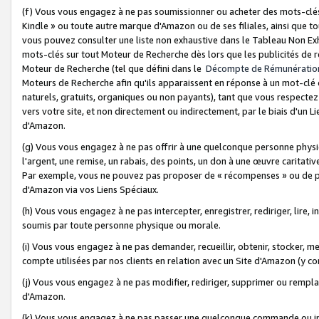
(f) Vous vous engagez à ne pas soumissionner ou acheter des mots-clés,
Kindle » ou toute autre marque d'Amazon ou de ses filiales, ainsi que t
vous pouvez consulter une liste non exhaustive dans le Tableau Non Ex
mots-clés sur tout Moteur de Recherche dès lors que les publicités de 
Moteur de Recherche (tel que défini dans le
Décompte de Rémunératio
Moteurs de Recherche afin qu'ils apparaissent en réponse à un mot-clé o
naturels, gratuits, organiques ou non payants), tant que vous respectez 
vers votre site, et non directement ou indirectement, par le biais d'un Li
d'Amazon.
(g) Vous vous engagez à ne pas offrir à une quelconque personne physi
l'argent, une remise, un rabais, des points, un don à une œuvre caritativ
Par exemple, vous ne pouvez pas proposer de « récompenses » ou de p
d'Amazon via vos Liens Spéciaux.
(h) Vous vous engagez à ne pas intercepter, enregistrer, rediriger, lire
soumis par toute personne physique ou morale.
(i) Vous vous engagez à ne pas demander, recueillir, obtenir, stocker, 
compte utilisées par nos clients en relation avec un Site d'Amazon (y c
(j) Vous vous engagez à ne pas modifier, rediriger, supprimer ou rempla
d'Amazon.
(k) Vous vous engagez à ne pas passer une quelconque commande ou init