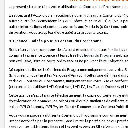
La présente Licence régit votre utilisation du Contenu du Programme d
En acceptant l'Accord ou en accédant à ou en utilisant le Contenu du P
autres outils (collectivement, la «
API Créateurs et PA API
») qui vous pe
autres informations et contenus associés aux Produits («
Contenu publ
disposition, vous acceptez d'être lié(e) à la présente Licence.
1. Licence Limitée pour le Contenu du Programme
Sous réserve des conditions de
l'Accord
et uniquement aux fins limitées
compris la présente Licence et les autres
Politiques du Programme
], n
non exclusive, libre de toute redevance et ne pouvant faire l'objet de so
(a) copier et afficher le Contenu du Programme uniquement sur votre Si
(b) utiliser uniquement les Marques d'Amazon [telles que définies dans 
cadre du Contenu du Programme, uniquement sur votre Site et confo
(c) accéder à et utiliser l’API Créateurs, l’API PA, les Flux de Données e
Cette licence n'inclut pas le téléchargement, la copie ou toute autre util
d’exploration de données, de robots ou d’outils similaires de collecte
inclut l’API Créateurs, l’API PA, les Flux de Données et le Contenu Publici
Vous vous engagez à utiliser le Contenu du Programme conformément a
licence accordée par la présente. Sans limiter la portée de ce qui pré
renvoyer les utilisateurs finaux et les ventes vers un Site d'Amazon et