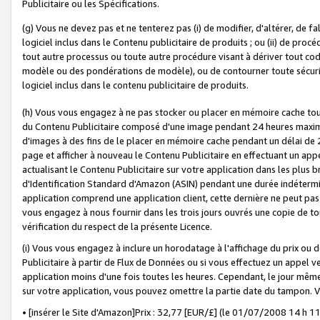
Publicitaire ou les Spécifications.
(g) Vous ne devez pas et ne tenterez pas (i) de modifier, d'altérer, de f
logiciel inclus dans le Contenu publicitaire de produits ; ou (ii) de proc
tout autre processus ou toute autre procédure visant à dériver tout c
modèle ou des pondérations de modèle), ou de contourner toute sécurité a
logiciel inclus dans le contenu publicitaire de produits.
(h) Vous vous engagez à ne pas stocker ou placer en mémoire cache tou
du Contenu Publicitaire composé d'une image pendant 24 heures maxim
d'images à des fins de le placer en mémoire cache pendant un délai de
page et afficher à nouveau le Contenu Publicitaire en effectuant un app
actualisant le Contenu Publicitaire sur votre application dans les plus 
d'Identification Standard d'Amazon (ASIN) pendant une durée indéterminé
application comprend une application client, cette dernière ne peut pa
vous engagez à nous fournir dans les trois jours ouvrés une copie de tou
vérification du respect de la présente Licence.
(i) Vous vous engagez à inclure un horodatage à l'affichage du prix ou 
Publicitaire à partir de Flux de Données ou si vous effectuez un appel ve
application moins d'une fois toutes les heures. Cependant, le jour même
sur votre application, vous pouvez omettre la partie date du tampon.
• [insérer le Site d'Amazon]Prix : 32,77 [EUR/£] (le 01/07/2008 14 h 11 