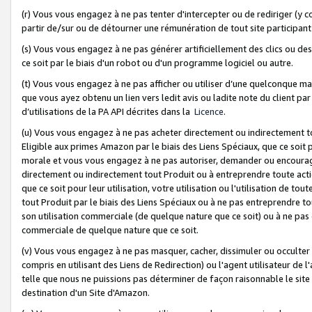
(r) Vous vous engagez à ne pas tenter d'intercepter ou de rediriger (y comp
partir de/sur ou de détourner une rémunération de tout site participa
(s) Vous vous engagez à ne pas générer artificiellement des clics ou de
ce soit par le biais d'un robot ou d'un programme logiciel ou autre.
(t) Vous vous engagez à ne pas afficher ou utiliser d’une quelconque man
que vous ayez obtenu un lien vers ledit avis ou ladite note du client par
d’utilisations de la PA API décrites dans la
Licence
.
(u) Vous vous engagez à ne pas acheter directement ou indirectement t
Eligible aux primes Amazon par le biais des Liens Spéciaux, que ce soit 
morale et vous vous engagez à ne pas autoriser, demander ou encourager
directement ou indirectement tout Produit ou à entreprendre toute acti
que ce soit pour leur utilisation, votre utilisation ou l'utilisation de
tout Produit par le biais des Liens Spéciaux ou à ne pas entreprendre t
son utilisation commerciale (de quelque nature que ce soit) ou à ne pas o
commerciale de quelque nature que ce soit.
(v) Vous vous engagez à ne pas masquer, cacher, dissimuler ou occulter 
compris en utilisant des Liens de Redirection) ou l'agent utilisateur de 
telle que nous ne puissions pas déterminer de façon raisonnable le site ou
destination d'un Site d'Amazon.