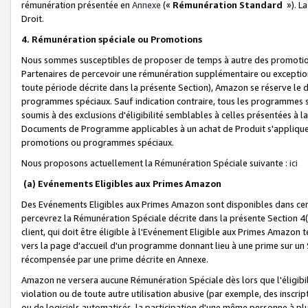
rémunération présentée en
Annexe
(«
Rémunération Standard
»). L
Droit.
4. Rémunération spéciale ou Promotions
Nous sommes susceptibles de proposer de temps à autre des promotion
Partenaires de percevoir une rémunération supplémentaire ou exceptio
toute période décrite dans la présente Section), Amazon se réserve le
programmes spéciaux. Sauf indication contraire, tous les programmes s
soumis à des exclusions d'éligibilité semblables à celles présentées à 
Documents de Programme applicables à un achat de Produit s'appliquera
promotions ou programmes spéciaux.
Nous proposons actuellement la Rémunération Spéciale suivante :
ici
(a) Evénements Eligibles aux Primes Amazon
Des Evénements Eligibles aux Primes Amazon sont disponibles dans cer
percevrez la Rémunération Spéciale décrite dans la présente Section 4(
client, qui doit être éligible à l'Evénement Eligible aux Primes Amazon te
vers la page d'accueil d'un programme donnant lieu à une prime sur un Si
récompensée par une prime décrite en Annexe.
Amazon ne versera aucune Rémunération Spéciale dès lors que l'éligibi
violation ou de toute autre utilisation abusive (par exemple, des inscrip
ou de logiciels automatisés, la participation d'une même personne à p