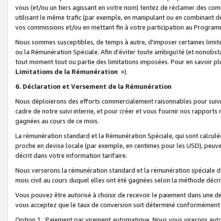
vous (et/ou un tiers agissant en votre nom) tentez de réclamer des c
utilisant le même trafic (par exemple, en manipulant ou en combinant 
vos commissions et/ou en mettant fin à votre participation au Progra
Nous sommes susceptibles, de temps à autre, d'imposer certaines limit
ou la Rémunération Spéciale. Afin d'éviter toute ambiguïté (et nonobst
tout moment tout ou partie des limitations imposées. Pour en savoir plus
Limitations de la Rémunération
»).
6. Déclaration et Versement de la Rémunération
Nous déploierons des efforts commercialement raisonnables pour suivr
cadre de notre suivi interne, et pour créer et vous fournir nos rapport
gagnées au cours de ce mois.
La rémunération standard et la Rémunération Spéciale, qui sont calcul
proche en devise locale (par exemple, en centimes pour les USD), peuve
décrit dans votre information tarifaire.
Nous verserons la rémunération standard et la rémunération spéciale da
mois civil au cours duquel elles ont été gagnées selon la méthode décr
Vous pouvez être autorisé à choisir de recevoir le paiement dans une dev
vous acceptez que le taux de conversion soit déterminé conformément
Option 1 : Paiement par virement automatique.
Nous vous virerons aut