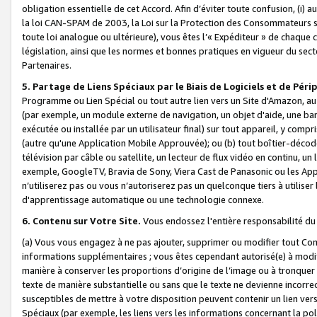
obligation essentielle de cet Accord. Afin d’éviter toute confusion, (i) a
la loi CAN-SPAM de 2003, la Loi sur la Protection des Consommateurs s
toute loi analogue ou ultérieure), vous êtes l’« Expéditeur » de chaque 
législation, ainsi que les normes et bonnes pratiques en vigueur du s
Partenaires.
5. Partage de Liens Spéciaux par le Biais de Logiciels et de Pér
Programme ou Lien Spécial ou tout autre lien vers un Site d'Amazon, au su
(par exemple, un module externe de navigation, un objet d'aide, une ba
exécutée ou installée par un utilisateur final) sur tout appareil, y comp
(autre qu'une Application Mobile Approuvée); ou (b) tout boîtier-décod
télévision par câble ou satellite, un lecteur de flux vidéo en continu, un
exemple, GoogleTV, Bravia de Sony, Viera Cast de Panasonic ou les Appli
n’utiliserez pas ou vous n’autoriserez pas un quelconque tiers à utili
d'apprentissage automatique ou une technologie connexe.
6. Contenu sur Votre Site.
Vous endossez l'entière responsabilité du
(a) Vous vous engagez à ne pas ajouter, supprimer ou modifier tout Co
informations supplémentaires ; vous êtes cependant autorisé(e) à modi
manière à conserver les proportions d’origine de l’image ou à tronquer
texte de manière substantielle ou sans que le texte ne devienne incorr
susceptibles de mettre à votre disposition peuvent contenir un lien ver
Spéciaux (par exemple, les liens vers les informations concernant la poli