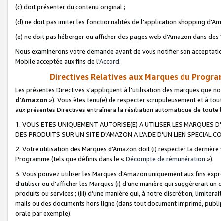
(c) doit présenter du contenu original ;
(d) ne doit pas imiter les fonctionnalités de l'application shopping d'Am
(e) ne doit pas héberger ou afficher des pages web d'Amazon dans de
Nous examinerons votre demande avant de vous notifier son acceptatio
Mobile acceptée aux fins de l'
Accord
.
Directives Relatives aux Marques du Progra
Les présentes Directives s'appliquent à l'utilisation des marques que
d'Amazon
»). Vous êtes tenu(e) de respecter scrupuleusement et à tou
aux présentes Directives entraînera la résiliation automatique de toute
1. VOUS ETES UNIQUEMENT AUTORISE(E) A UTILISER LES MARQUES D'
DES PRODUITS SUR UN SITE D'AMAZON A L'AIDE D'UN LIEN SPECIAL 
2. Votre utilisation des Marques d'Amazon doit (i) respecter la dernière
Programme (tels que définis dans le «
Décompte de rémunération
»).
3. Vous pouvez utiliser les Marques d'Amazon uniquement aux fins expr
d'utiliser ou d'afficher les Marques (i) d’une manière qui suggérerait un
produits ou services ; (iii) d’une manière qui, à notre discrétion, limit
mails ou des documents hors ligne (dans tout document imprimé, publip
orale par exemple).