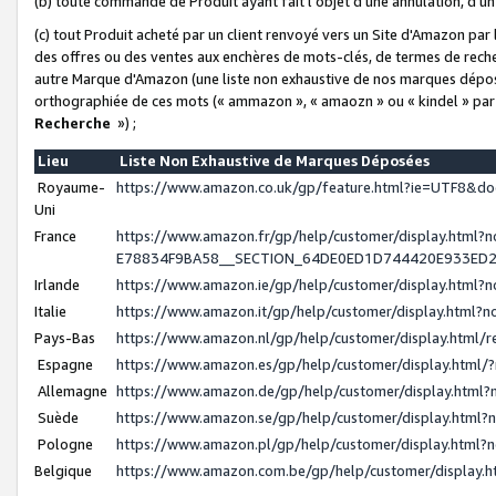
(b) toute commande de Produit ayant fait l'objet d'une annulation, d'u
(c) tout Produit acheté par un client renvoyé vers un Site d'Amazon par
des offres ou des ventes aux enchères de mots-clés, de termes de reche
autre Marque d'Amazon (une liste non exhaustive de nos marques déposée
orthographiée de ces mots (« ammazon », « amaozn » ou « kindel » par
Recherche
») ;
Lieu
Liste Non Exhaustive de Marques Déposées
Royaume-
https://www.amazon.co.uk/gp/feature.html?ie=UTF8&
Uni
France
https://www.amazon.fr/gp/help/customer/display.ht
E78834F9BA58__SECTION_64DE0ED1D744420E933ED
Irlande
https://www.amazon.ie/gp/help/customer/display.htm
Italie
https://www.amazon.it/gp/help/customer/display.html
Pays-Bas
https://www.amazon.nl/gp/help/customer/display.html
Espagne
https://www.amazon.es/gp/help/customer/display.html
Allemagne
https://www.amazon.de/gp/help/customer/display.htm
Suède
https://www.amazon.se/gp/help/customer/display.htm
Pologne
https://www.amazon.pl/gp/help/customer/display.html
Belgique
https://www.amazon.com.be/gp/help/customer/displa