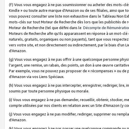
(f) Vous vous engagez à ne pas soumissionner ou acheter des mots-clés,
Kindle » ou toute autre marque d'Amazon ou de ses filiales, ainsi que t
vous pouvez consulter une liste non exhaustive dans le Tableau Non Ex
mots-clés sur tout Moteur de Recherche dès lors que les publicités de 
Moteur de Recherche (tel que défini dans le
Décompte de Rémunératio
Moteurs de Recherche afin qu'ils apparaissent en réponse à un mot-clé o
naturels, gratuits, organiques ou non payants), tant que vous respectez 
vers votre site, et non directement ou indirectement, par le biais d'un Li
d'Amazon.
(g) Vous vous engagez à ne pas offrir à une quelconque personne physi
l'argent, une remise, un rabais, des points, un don à une œuvre caritativ
Par exemple, vous ne pouvez pas proposer de « récompenses » ou de p
d'Amazon via vos Liens Spéciaux.
(h) Vous vous engagez à ne pas intercepter, enregistrer, rediriger, lire
soumis par toute personne physique ou morale.
(i) Vous vous engagez à ne pas demander, recueillir, obtenir, stocker, 
compte utilisées par nos clients en relation avec un Site d'Amazon (y c
(j) Vous vous engagez à ne pas modifier, rediriger, supprimer ou rempla
d'Amazon.
(k) Vous vous engagez à ne pas passer une quelconque commande ou init