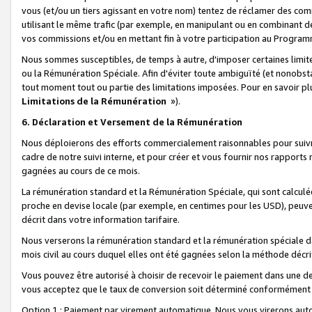
vous (et/ou un tiers agissant en votre nom) tentez de réclamer des c
utilisant le même trafic (par exemple, en manipulant ou en combinant 
vos commissions et/ou en mettant fin à votre participation au Progra
Nous sommes susceptibles, de temps à autre, d'imposer certaines limit
ou la Rémunération Spéciale. Afin d'éviter toute ambiguïté (et nonobst
tout moment tout ou partie des limitations imposées. Pour en savoir plus
Limitations de la Rémunération
»).
6. Déclaration et Versement de la Rémunération
Nous déploierons des efforts commercialement raisonnables pour suivr
cadre de notre suivi interne, et pour créer et vous fournir nos rapport
gagnées au cours de ce mois.
La rémunération standard et la Rémunération Spéciale, qui sont calcul
proche en devise locale (par exemple, en centimes pour les USD), peuve
décrit dans votre information tarifaire.
Nous verserons la rémunération standard et la rémunération spéciale da
mois civil au cours duquel elles ont été gagnées selon la méthode décr
Vous pouvez être autorisé à choisir de recevoir le paiement dans une dev
vous acceptez que le taux de conversion soit déterminé conformément
Option 1 : Paiement par virement automatique.
Nous vous virerons aut