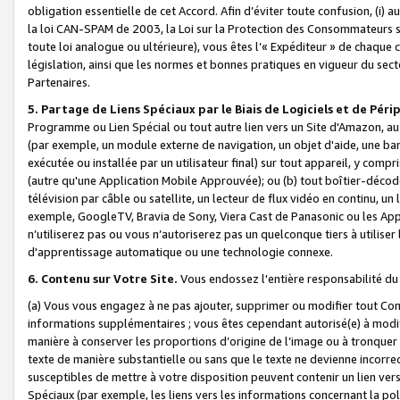
obligation essentielle de cet Accord. Afin d’éviter toute confusion, (i) a
la loi CAN-SPAM de 2003, la Loi sur la Protection des Consommateurs s
toute loi analogue ou ultérieure), vous êtes l’« Expéditeur » de chaque 
législation, ainsi que les normes et bonnes pratiques en vigueur du s
Partenaires.
5. Partage de Liens Spéciaux par le Biais de Logiciels et de Pér
Programme ou Lien Spécial ou tout autre lien vers un Site d'Amazon, au su
(par exemple, un module externe de navigation, un objet d'aide, une ba
exécutée ou installée par un utilisateur final) sur tout appareil, y comp
(autre qu'une Application Mobile Approuvée); ou (b) tout boîtier-décod
télévision par câble ou satellite, un lecteur de flux vidéo en continu, un
exemple, GoogleTV, Bravia de Sony, Viera Cast de Panasonic ou les Appli
n’utiliserez pas ou vous n’autoriserez pas un quelconque tiers à utili
d'apprentissage automatique ou une technologie connexe.
6. Contenu sur Votre Site.
Vous endossez l'entière responsabilité du
(a) Vous vous engagez à ne pas ajouter, supprimer ou modifier tout Co
informations supplémentaires ; vous êtes cependant autorisé(e) à modi
manière à conserver les proportions d’origine de l’image ou à tronquer
texte de manière substantielle ou sans que le texte ne devienne incorr
susceptibles de mettre à votre disposition peuvent contenir un lien ver
Spéciaux (par exemple, les liens vers les informations concernant la poli