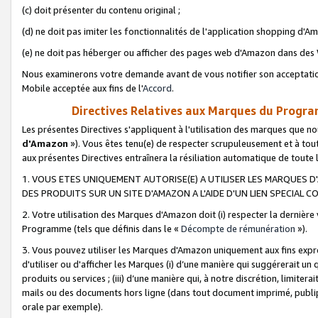
(c) doit présenter du contenu original ;
(d) ne doit pas imiter les fonctionnalités de l'application shopping d'Am
(e) ne doit pas héberger ou afficher des pages web d'Amazon dans de
Nous examinerons votre demande avant de vous notifier son acceptatio
Mobile acceptée aux fins de l'
Accord
.
Directives Relatives aux Marques du Progra
Les présentes Directives s'appliquent à l'utilisation des marques que
d'Amazon
»). Vous êtes tenu(e) de respecter scrupuleusement et à tou
aux présentes Directives entraînera la résiliation automatique de toute
1. VOUS ETES UNIQUEMENT AUTORISE(E) A UTILISER LES MARQUES D'
DES PRODUITS SUR UN SITE D'AMAZON A L'AIDE D'UN LIEN SPECIAL 
2. Votre utilisation des Marques d'Amazon doit (i) respecter la dernière
Programme (tels que définis dans le «
Décompte de rémunération
»).
3. Vous pouvez utiliser les Marques d'Amazon uniquement aux fins expr
d'utiliser ou d'afficher les Marques (i) d’une manière qui suggérerait un
produits ou services ; (iii) d’une manière qui, à notre discrétion, limit
mails ou des documents hors ligne (dans tout document imprimé, publip
orale par exemple).