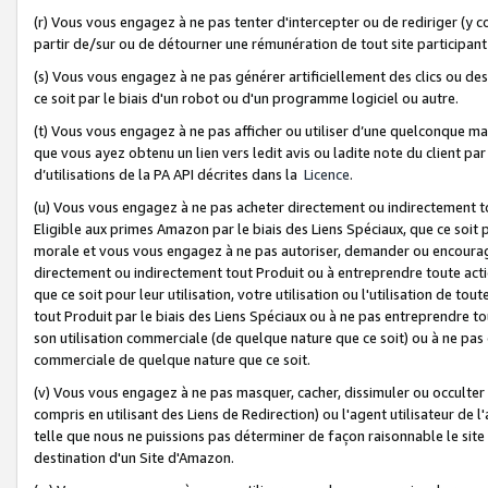
(r) Vous vous engagez à ne pas tenter d'intercepter ou de rediriger (y comp
partir de/sur ou de détourner une rémunération de tout site participa
(s) Vous vous engagez à ne pas générer artificiellement des clics ou de
ce soit par le biais d'un robot ou d'un programme logiciel ou autre.
(t) Vous vous engagez à ne pas afficher ou utiliser d’une quelconque man
que vous ayez obtenu un lien vers ledit avis ou ladite note du client par
d’utilisations de la PA API décrites dans la
Licence
.
(u) Vous vous engagez à ne pas acheter directement ou indirectement t
Eligible aux primes Amazon par le biais des Liens Spéciaux, que ce soit 
morale et vous vous engagez à ne pas autoriser, demander ou encourager
directement ou indirectement tout Produit ou à entreprendre toute acti
que ce soit pour leur utilisation, votre utilisation ou l'utilisation de
tout Produit par le biais des Liens Spéciaux ou à ne pas entreprendre t
son utilisation commerciale (de quelque nature que ce soit) ou à ne pas o
commerciale de quelque nature que ce soit.
(v) Vous vous engagez à ne pas masquer, cacher, dissimuler ou occulter 
compris en utilisant des Liens de Redirection) ou l'agent utilisateur de 
telle que nous ne puissions pas déterminer de façon raisonnable le site ou
destination d'un Site d'Amazon.