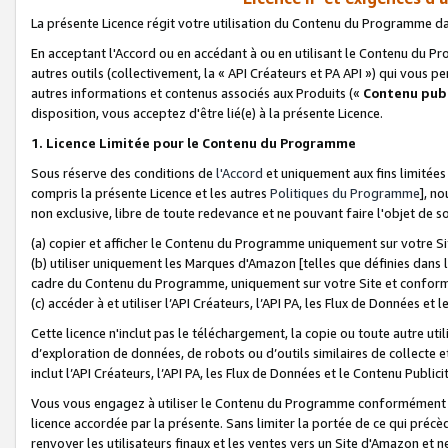
La présente Licence régit votre utilisation du Contenu du Programme d
En acceptant l'Accord ou en accédant à ou en utilisant le Contenu du P
autres outils (collectivement, la «
API Créateurs et PA API
») qui vous pe
autres informations et contenus associés aux Produits («
Contenu publ
disposition, vous acceptez d'être lié(e) à la présente Licence.
1. Licence Limitée pour le Contenu du Programme
Sous réserve des conditions de
l'Accord
et uniquement aux fins limitées
compris la présente Licence et les autres
Politiques du Programme
], n
non exclusive, libre de toute redevance et ne pouvant faire l'objet de so
(a) copier et afficher le Contenu du Programme uniquement sur votre Si
(b) utiliser uniquement les Marques d'Amazon [telles que définies dans 
cadre du Contenu du Programme, uniquement sur votre Site et confo
(c) accéder à et utiliser l’API Créateurs, l’API PA, les Flux de Données e
Cette licence n'inclut pas le téléchargement, la copie ou toute autre util
d’exploration de données, de robots ou d’outils similaires de collecte
inclut l’API Créateurs, l’API PA, les Flux de Données et le Contenu Publici
Vous vous engagez à utiliser le Contenu du Programme conformément a
licence accordée par la présente. Sans limiter la portée de ce qui pré
renvoyer les utilisateurs finaux et les ventes vers un Site d'Amazon et