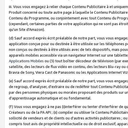
iii. Vous vous engagez à relier chaque Contenu Publicitaire à et uniqu
Produit concerné ou toute autre page à laquelle le Contenu Publicitaire
Contenu du Programme, ou conjointement avec tout Contenu du Programm
(cependant, certaines parties de votre application qui ne sont pas étroi
qu'un Site d'Amazon).
(d) Sauf accord exprès écrit préalable de notre part, vous vous engagez à
application conçue pour ou destinée à être utilisée sur les téléphones p
non conçus ou destinés à être utilisés avec de tels dispositifs, mais pouv
appareils mobiles accessible via un navigateur Internet sur une tablett
Applications Mobiles
ou (3) tout boîtier décodeur de télévision (par ex
satellite, des lecteurs de flux vidéo en continu, des lecteurs Blu-ray o
Bravia de Sony, Viera Cast de Panasonic ou les Applications Internet Viz
(e) Sauf accord exprès écrit préalable de notre part, vous vous engagez 
de regroup, d'analyser, d'extraire ou de redéfinir tout Contenu Publicitai
par des personnes physiques ou morales proposant des produits sur un
d’apprentissage automatique et ou fondamental.
(f) Vous vous engagez à ne pas (i)interférer ou tenter d'interférer de 
Créateurs ou de la PA API ; (ii) compiler ou utiliser le Contenu Publicita
sollicité de vendeurs et de clients ou d'autres activités publicitaires ; ou (
compris tout avis de propriété intellectuelle ou de droit exclusif, appar