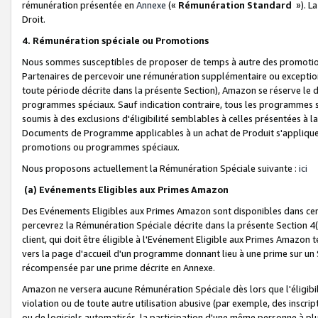
rémunération présentée en
Annexe
(«
Rémunération Standard
»). L
Droit.
4. Rémunération spéciale ou Promotions
Nous sommes susceptibles de proposer de temps à autre des promotion
Partenaires de percevoir une rémunération supplémentaire ou exceptio
toute période décrite dans la présente Section), Amazon se réserve le
programmes spéciaux. Sauf indication contraire, tous les programmes s
soumis à des exclusions d'éligibilité semblables à celles présentées à 
Documents de Programme applicables à un achat de Produit s'appliquera
promotions ou programmes spéciaux.
Nous proposons actuellement la Rémunération Spéciale suivante :
ici
(a) Evénements Eligibles aux Primes Amazon
Des Evénements Eligibles aux Primes Amazon sont disponibles dans cer
percevrez la Rémunération Spéciale décrite dans la présente Section 4(
client, qui doit être éligible à l'Evénement Eligible aux Primes Amazon te
vers la page d'accueil d'un programme donnant lieu à une prime sur un Si
récompensée par une prime décrite en Annexe.
Amazon ne versera aucune Rémunération Spéciale dès lors que l'éligibi
violation ou de toute autre utilisation abusive (par exemple, des inscrip
ou de logiciels automatisés, la participation d'une même personne à p