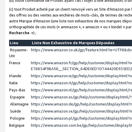
(b) toute commande de Produit ayant fait l'objet d'une annulation, d'u
(c) tout Produit acheté par un client renvoyé vers un Site d'Amazon par
des offres ou des ventes aux enchères de mots-clés, de termes de reche
autre Marque d'Amazon (une liste non exhaustive de nos marques déposée
orthographiée de ces mots (« ammazon », « amaozn » ou « kindel » par
Recherche
») ;
Lieu
Liste Non Exhaustive de Marques Déposées
Royaume-
https://www.amazon.co.uk/gp/feature.html?ie=UTF8&
Uni
France
https://www.amazon.fr/gp/help/customer/display.ht
E78834F9BA58__SECTION_64DE0ED1D744420E933ED
Irlande
https://www.amazon.ie/gp/help/customer/display.htm
Italie
https://www.amazon.it/gp/help/customer/display.html
Pays-Bas
https://www.amazon.nl/gp/help/customer/display.html
Espagne
https://www.amazon.es/gp/help/customer/display.html
Allemagne
https://www.amazon.de/gp/help/customer/display.htm
Suède
https://www.amazon.se/gp/help/customer/display.htm
Pologne
https://www.amazon.pl/gp/help/customer/display.html
Belgique
https://www.amazon.com.be/gp/help/customer/displa