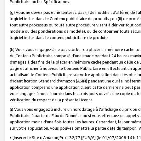
Publicitaire ou les Spécifications.
(g) Vous ne devez pas et ne tenterez pas (i) de modifier, d'altérer, de f
logiciel inclus dans le Contenu publicitaire de produits ; ou (ii) de proc
tout autre processus ou toute autre procédure visant à dériver tout c
modèle ou des pondérations de modèle), ou de contourner toute sécurité a
logiciel inclus dans le contenu publicitaire de produits.
(h) Vous vous engagez à ne pas stocker ou placer en mémoire cache tou
du Contenu Publicitaire composé d'une image pendant 24 heures maxim
d'images à des fins de le placer en mémoire cache pendant un délai de
page et afficher à nouveau le Contenu Publicitaire en effectuant un app
actualisant le Contenu Publicitaire sur votre application dans les plus 
d'Identification Standard d'Amazon (ASIN) pendant une durée indéterminé
application comprend une application client, cette dernière ne peut pa
vous engagez à nous fournir dans les trois jours ouvrés une copie de tou
vérification du respect de la présente Licence.
(i) Vous vous engagez à inclure un horodatage à l'affichage du prix ou 
Publicitaire à partir de Flux de Données ou si vous effectuez un appel ve
application moins d'une fois toutes les heures. Cependant, le jour même
sur votre application, vous pouvez omettre la partie date du tampon.
• [insérer le Site d'Amazon]Prix : 32,77 [EUR/£] (le 01/07/2008 14 h 11 