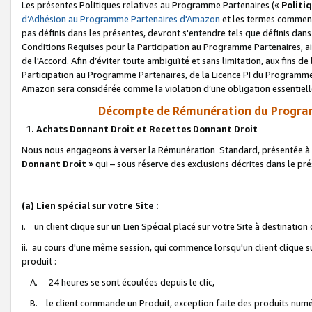
Les présentes Politiques relatives au Programme Partenaires («
Politi
d’Adhésion au Programme Partenaires d'Amazon
et les termes commenç
pas définis dans les présentes, devront s'entendre tels que définis dans 
Conditions Requises pour la Participation au Programme Partenaires, ai
de l'Accord. Afin d’éviter toute ambiguïté et sans limitation, aux fins de
Participation au Programme Partenaires, de la Licence PI du Programme 
Amazon sera considérée comme la violation d’une obligation essentielle
Décompte de Rémunération du Program
1. Achats Donnant Droit et Recettes Donnant Droit
Nous nous engageons à verser la Rémunération Standard, présentée à l
Donnant Droit
» qui – sous réserve des exclusions décrites dans le p
(a) Lien spécial sur votre Site :
i. un client clique sur un Lien Spécial placé sur votre Site à destination
ii. au cours d'une même session, qui commence lorsqu'un client clique s
produit :
A. 24 heures se sont écoulées depuis le clic,
B. le client commande un Produit, exception faite des produits numéri