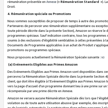
rémunération présentée en
Annexe
(«
Rémunération Standard
»). L
Droit.
4. Rémunération spéciale ou Promotions
Nous sommes susceptibles de proposer de temps à autre des promotion
Partenaires de percevoir une rémunération supplémentaire ou exceptio
toute période décrite dans la présente Section), Amazon se réserve le
programmes spéciaux. Sauf indication contraire, tous les programmes s
soumis à des exclusions d'éligibilité semblables à celles présentées à 
Documents de Programme applicables à un achat de Produit s'appliquera
promotions ou programmes spéciaux.
Nous proposons actuellement la Rémunération Spéciale suivante :
ici
(a) Evénements Eligibles aux Primes Amazon
Des Evénements Eligibles aux Primes Amazon sont disponibles dans cer
percevrez la Rémunération Spéciale décrite dans la présente Section 4(
client, qui doit être éligible à l'Evénement Eligible aux Primes Amazon te
vers la page d'accueil d'un programme donnant lieu à une prime sur un Si
récompensée par une prime décrite en Annexe.
Amazon ne versera aucune Rémunération Spéciale dès lors que l'éligibi
violation ou de toute autre utilisation abusive (par exemple, des inscrip
ou de logiciels automatisés, la participation d'une même personne à p