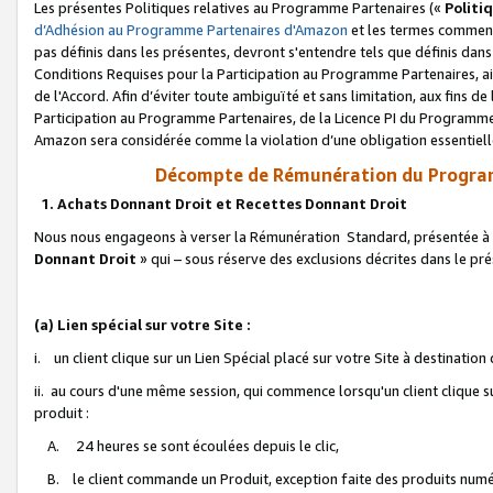
Les présentes Politiques relatives au Programme Partenaires («
Politi
d’Adhésion au Programme Partenaires d'Amazon
et les termes commenç
pas définis dans les présentes, devront s'entendre tels que définis dans 
Conditions Requises pour la Participation au Programme Partenaires, ai
de l'Accord. Afin d’éviter toute ambiguïté et sans limitation, aux fins de
Participation au Programme Partenaires, de la Licence PI du Programme 
Amazon sera considérée comme la violation d’une obligation essentielle
Décompte de Rémunération du Program
1. Achats Donnant Droit et Recettes Donnant Droit
Nous nous engageons à verser la Rémunération Standard, présentée à l
Donnant Droit
» qui – sous réserve des exclusions décrites dans le p
(a) Lien spécial sur votre Site :
i. un client clique sur un Lien Spécial placé sur votre Site à destination
ii. au cours d'une même session, qui commence lorsqu'un client clique s
produit :
A. 24 heures se sont écoulées depuis le clic,
B. le client commande un Produit, exception faite des produits numéri