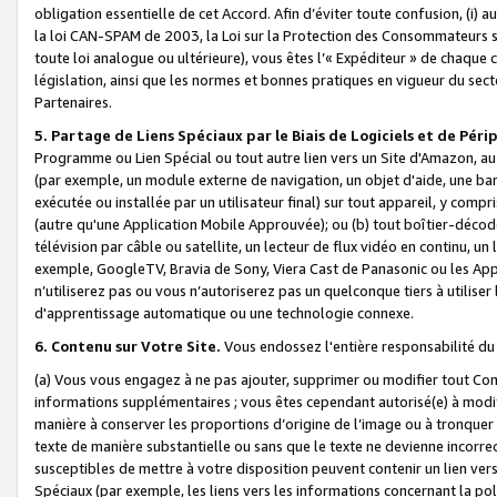
obligation essentielle de cet Accord. Afin d’éviter toute confusion, (i) a
la loi CAN-SPAM de 2003, la Loi sur la Protection des Consommateurs s
toute loi analogue ou ultérieure), vous êtes l’« Expéditeur » de chaque 
législation, ainsi que les normes et bonnes pratiques en vigueur du s
Partenaires.
5. Partage de Liens Spéciaux par le Biais de Logiciels et de Pér
Programme ou Lien Spécial ou tout autre lien vers un Site d'Amazon, au su
(par exemple, un module externe de navigation, un objet d'aide, une ba
exécutée ou installée par un utilisateur final) sur tout appareil, y comp
(autre qu'une Application Mobile Approuvée); ou (b) tout boîtier-décod
télévision par câble ou satellite, un lecteur de flux vidéo en continu, un
exemple, GoogleTV, Bravia de Sony, Viera Cast de Panasonic ou les Appli
n’utiliserez pas ou vous n’autoriserez pas un quelconque tiers à utili
d'apprentissage automatique ou une technologie connexe.
6. Contenu sur Votre Site.
Vous endossez l'entière responsabilité du
(a) Vous vous engagez à ne pas ajouter, supprimer ou modifier tout Co
informations supplémentaires ; vous êtes cependant autorisé(e) à modi
manière à conserver les proportions d’origine de l’image ou à tronquer
texte de manière substantielle ou sans que le texte ne devienne incorr
susceptibles de mettre à votre disposition peuvent contenir un lien ver
Spéciaux (par exemple, les liens vers les informations concernant la poli