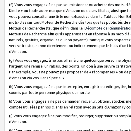
(f) Vous vous engagez à ne pas soumissionner ou acheter des mots-clés,
Kindle » ou toute autre marque d'Amazon ou de ses filiales, ainsi que t
vous pouvez consulter une liste non exhaustive dans le Tableau Non Ex
mots-clés sur tout Moteur de Recherche dès lors que les publicités de 
Moteur de Recherche (tel que défini dans le
Décompte de Rémunératio
Moteurs de Recherche afin qu'ils apparaissent en réponse à un mot-clé o
naturels, gratuits, organiques ou non payants), tant que vous respectez 
vers votre site, et non directement ou indirectement, par le biais d'un Li
d'Amazon.
(g) Vous vous engagez à ne pas offrir à une quelconque personne physi
l'argent, une remise, un rabais, des points, un don à une œuvre caritativ
Par exemple, vous ne pouvez pas proposer de « récompenses » ou de p
d'Amazon via vos Liens Spéciaux.
(h) Vous vous engagez à ne pas intercepter, enregistrer, rediriger, lire
soumis par toute personne physique ou morale.
(i) Vous vous engagez à ne pas demander, recueillir, obtenir, stocker, 
compte utilisées par nos clients en relation avec un Site d'Amazon (y c
(j) Vous vous engagez à ne pas modifier, rediriger, supprimer ou rempla
d'Amazon.
(k) Vous vous engagez à ne pas passer une quelconque commande ou init