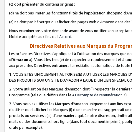
(c) doit présenter du contenu original ;
(d) ne doit pas imiter les fonctionnalités de l'application shopping d'Am
(e) ne doit pas héberger ou afficher des pages web d'Amazon dans de
Nous examinerons votre demande avant de vous notifier son acceptatio
Mobile acceptée aux fins de l'
Accord
.
Directives Relatives aux Marques du Progra
Les présentes Directives s'appliquent à l'utilisation des marques que
d'Amazon
»). Vous êtes tenu(e) de respecter scrupuleusement et à tou
aux présentes Directives entraînera la résiliation automatique de toute
1. VOUS ETES UNIQUEMENT AUTORISE(E) A UTILISER LES MARQUES D'
DES PRODUITS SUR UN SITE D'AMAZON A L'AIDE D'UN LIEN SPECIAL 
2. Votre utilisation des Marques d'Amazon doit (i) respecter la dernière
Programme (tels que définis dans le «
Décompte de rémunération
»).
3. Vous pouvez utiliser les Marques d'Amazon uniquement aux fins expr
d'utiliser ou d'afficher les Marques (i) d’une manière qui suggérerait un
produits ou services ; (iii) d’une manière qui, à notre discrétion, limit
mails ou des documents hors ligne (dans tout document imprimé, publip
orale par exemple).