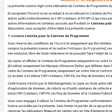
La présente Licence régit votre utilisation du Contenu du Programme d
En acceptant l'Accord ou en accédant à ou en utilisant le Contenu du P
autres outils (collectivement, la «
API Créateurs et PA API
») qui vous pe
autres informations et contenus associés aux Produits («
Contenu publ
disposition, vous acceptez d'être lié(e) à la présente Licence.
1. Licence Limitée pour le Contenu du Programme
Sous réserve des conditions de
l'Accord
et uniquement aux fins limitées
compris la présente Licence et les autres
Politiques du Programme
], n
non exclusive, libre de toute redevance et ne pouvant faire l'objet de so
(a) copier et afficher le Contenu du Programme uniquement sur votre Si
(b) utiliser uniquement les Marques d'Amazon [telles que définies dans 
cadre du Contenu du Programme, uniquement sur votre Site et confo
(c) accéder à et utiliser l’API Créateurs, l’API PA, les Flux de Données e
Cette licence n'inclut pas le téléchargement, la copie ou toute autre util
d’exploration de données, de robots ou d’outils similaires de collecte
inclut l’API Créateurs, l’API PA, les Flux de Données et le Contenu Publici
Vous vous engagez à utiliser le Contenu du Programme conformément a
licence accordée par la présente. Sans limiter la portée de ce qui pré
renvoyer les utilisateurs finaux et les ventes vers un Site d'Amazon et