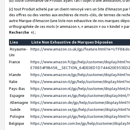
(b) toute commande de Produit ayant fait l'objet d'une annulation, d'u
(c) tout Produit acheté par un client renvoyé vers un Site d'Amazon par
des offres ou des ventes aux enchères de mots-clés, de termes de reche
autre Marque d'Amazon (une liste non exhaustive de nos marques déposée
orthographiée de ces mots (« ammazon », « amaozn » ou « kindel » par
Recherche
») ;
Lieu
Liste Non Exhaustive de Marques Déposées
Royaume-
https://www.amazon.co.uk/gp/feature.html?ie=UTF8&
Uni
France
https://www.amazon.fr/gp/help/customer/display.ht
E78834F9BA58__SECTION_64DE0ED1D744420E933ED
Irlande
https://www.amazon.ie/gp/help/customer/display.htm
Italie
https://www.amazon.it/gp/help/customer/display.html
Pays-Bas
https://www.amazon.nl/gp/help/customer/display.html
Espagne
https://www.amazon.es/gp/help/customer/display.html
Allemagne
https://www.amazon.de/gp/help/customer/display.htm
Suède
https://www.amazon.se/gp/help/customer/display.htm
Pologne
https://www.amazon.pl/gp/help/customer/display.html
Belgique
https://www.amazon.com.be/gp/help/customer/displa