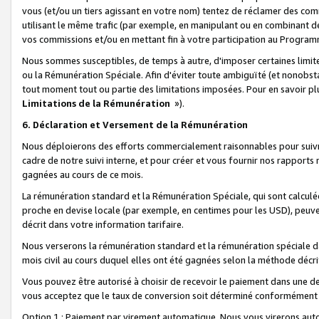
vous (et/ou un tiers agissant en votre nom) tentez de réclamer des c
utilisant le même trafic (par exemple, en manipulant ou en combinant 
vos commissions et/ou en mettant fin à votre participation au Progra
Nous sommes susceptibles, de temps à autre, d'imposer certaines limit
ou la Rémunération Spéciale. Afin d'éviter toute ambiguïté (et nonobst
tout moment tout ou partie des limitations imposées. Pour en savoir plus
Limitations de la Rémunération
»).
6. Déclaration et Versement de la Rémunération
Nous déploierons des efforts commercialement raisonnables pour suivr
cadre de notre suivi interne, et pour créer et vous fournir nos rapport
gagnées au cours de ce mois.
La rémunération standard et la Rémunération Spéciale, qui sont calcul
proche en devise locale (par exemple, en centimes pour les USD), peuve
décrit dans votre information tarifaire.
Nous verserons la rémunération standard et la rémunération spéciale da
mois civil au cours duquel elles ont été gagnées selon la méthode décr
Vous pouvez être autorisé à choisir de recevoir le paiement dans une dev
vous acceptez que le taux de conversion soit déterminé conformément
Option 1 : Paiement par virement automatique.
Nous vous virerons aut