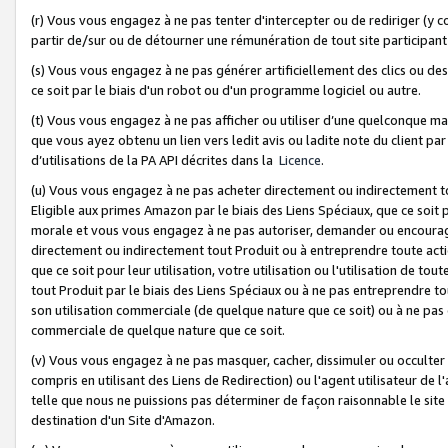
(r) Vous vous engagez à ne pas tenter d'intercepter ou de rediriger (y comp
partir de/sur ou de détourner une rémunération de tout site participa
(s) Vous vous engagez à ne pas générer artificiellement des clics ou de
ce soit par le biais d'un robot ou d'un programme logiciel ou autre.
(t) Vous vous engagez à ne pas afficher ou utiliser d’une quelconque man
que vous ayez obtenu un lien vers ledit avis ou ladite note du client par
d’utilisations de la PA API décrites dans la
Licence
.
(u) Vous vous engagez à ne pas acheter directement ou indirectement t
Eligible aux primes Amazon par le biais des Liens Spéciaux, que ce soit 
morale et vous vous engagez à ne pas autoriser, demander ou encourager
directement ou indirectement tout Produit ou à entreprendre toute acti
que ce soit pour leur utilisation, votre utilisation ou l'utilisation de
tout Produit par le biais des Liens Spéciaux ou à ne pas entreprendre t
son utilisation commerciale (de quelque nature que ce soit) ou à ne pas o
commerciale de quelque nature que ce soit.
(v) Vous vous engagez à ne pas masquer, cacher, dissimuler ou occulter 
compris en utilisant des Liens de Redirection) ou l'agent utilisateur de 
telle que nous ne puissions pas déterminer de façon raisonnable le site ou
destination d'un Site d'Amazon.