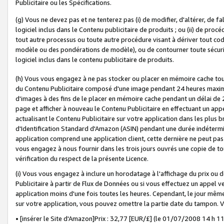
Publicitaire ou les Spécifications.
(g) Vous ne devez pas et ne tenterez pas (i) de modifier, d'altérer, de f
logiciel inclus dans le Contenu publicitaire de produits ; ou (ii) de proc
tout autre processus ou toute autre procédure visant à dériver tout c
modèle ou des pondérations de modèle), ou de contourner toute sécurité a
logiciel inclus dans le contenu publicitaire de produits.
(h) Vous vous engagez à ne pas stocker ou placer en mémoire cache tou
du Contenu Publicitaire composé d'une image pendant 24 heures maxim
d'images à des fins de le placer en mémoire cache pendant un délai de
page et afficher à nouveau le Contenu Publicitaire en effectuant un app
actualisant le Contenu Publicitaire sur votre application dans les plus 
d'Identification Standard d'Amazon (ASIN) pendant une durée indéterminé
application comprend une application client, cette dernière ne peut pa
vous engagez à nous fournir dans les trois jours ouvrés une copie de tou
vérification du respect de la présente Licence.
(i) Vous vous engagez à inclure un horodatage à l'affichage du prix ou 
Publicitaire à partir de Flux de Données ou si vous effectuez un appel ve
application moins d'une fois toutes les heures. Cependant, le jour même
sur votre application, vous pouvez omettre la partie date du tampon.
• [insérer le Site d'Amazon]Prix : 32,77 [EUR/£] (le 01/07/2008 14 h 11 