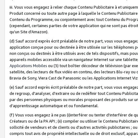
iii. Vous vous engagez à relier chaque Contenu Publicitaire à et uniqu
Produit concerné ou toute autre page à laquelle le Contenu Publicitaire
Contenu du Programme, ou conjointement avec tout Contenu du Programm
(cependant, certaines parties de votre application qui ne sont pas étroi
qu'un Site d'Amazon).
(d) Sauf accord exprès écrit préalable de notre part, vous vous engagez à
application conçue pour ou destinée à être utilisée sur les téléphones p
non conçus ou destinés à être utilisés avec de tels dispositifs, mais pouv
appareils mobiles accessible via un navigateur Internet sur une tablett
Applications Mobiles
ou (3) tout boîtier décodeur de télévision (par ex
satellite, des lecteurs de flux vidéo en continu, des lecteurs Blu-ray o
Bravia de Sony, Viera Cast de Panasonic ou les Applications Internet Viz
(e) Sauf accord exprès écrit préalable de notre part, vous vous engagez 
de regroup, d'analyser, d'extraire ou de redéfinir tout Contenu Publicitai
par des personnes physiques ou morales proposant des produits sur un
d’apprentissage automatique et ou fondamental.
(f) Vous vous engagez à ne pas (i)interférer ou tenter d'interférer de 
Créateurs ou de la PA API ; (ii) compiler ou utiliser le Contenu Publicita
sollicité de vendeurs et de clients ou d'autres activités publicitaires ; ou (
compris tout avis de propriété intellectuelle ou de droit exclusif, appar