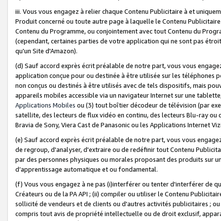
iii. Vous vous engagez à relier chaque Contenu Publicitaire à et uniqu
Produit concerné ou toute autre page à laquelle le Contenu Publicitaire
Contenu du Programme, ou conjointement avec tout Contenu du Programm
(cependant, certaines parties de votre application qui ne sont pas étroi
qu'un Site d'Amazon).
(d) Sauf accord exprès écrit préalable de notre part, vous vous engagez à
application conçue pour ou destinée à être utilisée sur les téléphones p
non conçus ou destinés à être utilisés avec de tels dispositifs, mais pouv
appareils mobiles accessible via un navigateur Internet sur une tablett
Applications Mobiles
ou (3) tout boîtier décodeur de télévision (par ex
satellite, des lecteurs de flux vidéo en continu, des lecteurs Blu-ray o
Bravia de Sony, Viera Cast de Panasonic ou les Applications Internet Viz
(e) Sauf accord exprès écrit préalable de notre part, vous vous engagez 
de regroup, d'analyser, d'extraire ou de redéfinir tout Contenu Publicitai
par des personnes physiques ou morales proposant des produits sur un
d’apprentissage automatique et ou fondamental.
(f) Vous vous engagez à ne pas (i)interférer ou tenter d'interférer de 
Créateurs ou de la PA API ; (ii) compiler ou utiliser le Contenu Publicita
sollicité de vendeurs et de clients ou d'autres activités publicitaires ; ou (
compris tout avis de propriété intellectuelle ou de droit exclusif, appar