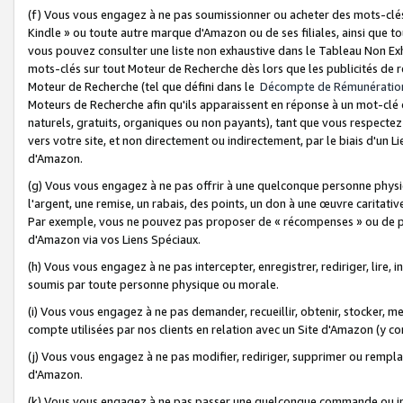
(f) Vous vous engagez à ne pas soumissionner ou acheter des mots-clés,
Kindle » ou toute autre marque d'Amazon ou de ses filiales, ainsi que t
vous pouvez consulter une liste non exhaustive dans le Tableau Non Ex
mots-clés sur tout Moteur de Recherche dès lors que les publicités de 
Moteur de Recherche (tel que défini dans le
Décompte de Rémunératio
Moteurs de Recherche afin qu'ils apparaissent en réponse à un mot-clé o
naturels, gratuits, organiques ou non payants), tant que vous respectez 
vers votre site, et non directement ou indirectement, par le biais d'un Li
d'Amazon.
(g) Vous vous engagez à ne pas offrir à une quelconque personne physi
l'argent, une remise, un rabais, des points, un don à une œuvre caritativ
Par exemple, vous ne pouvez pas proposer de « récompenses » ou de p
d'Amazon via vos Liens Spéciaux.
(h) Vous vous engagez à ne pas intercepter, enregistrer, rediriger, lire
soumis par toute personne physique ou morale.
(i) Vous vous engagez à ne pas demander, recueillir, obtenir, stocker, 
compte utilisées par nos clients en relation avec un Site d'Amazon (y c
(j) Vous vous engagez à ne pas modifier, rediriger, supprimer ou rempla
d'Amazon.
(k) Vous vous engagez à ne pas passer une quelconque commande ou init