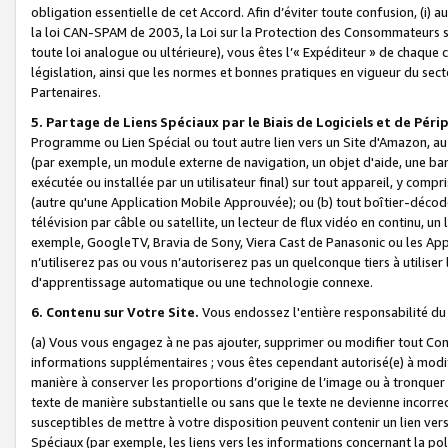
obligation essentielle de cet Accord. Afin d’éviter toute confusion, (i) a
la loi CAN-SPAM de 2003, la Loi sur la Protection des Consommateurs s
toute loi analogue ou ultérieure), vous êtes l’« Expéditeur » de chaque 
législation, ainsi que les normes et bonnes pratiques en vigueur du s
Partenaires.
5. Partage de Liens Spéciaux par le Biais de Logiciels et de Pér
Programme ou Lien Spécial ou tout autre lien vers un Site d'Amazon, au su
(par exemple, un module externe de navigation, un objet d'aide, une ba
exécutée ou installée par un utilisateur final) sur tout appareil, y comp
(autre qu'une Application Mobile Approuvée); ou (b) tout boîtier-décod
télévision par câble ou satellite, un lecteur de flux vidéo en continu, un
exemple, GoogleTV, Bravia de Sony, Viera Cast de Panasonic ou les Appli
n’utiliserez pas ou vous n’autoriserez pas un quelconque tiers à utili
d'apprentissage automatique ou une technologie connexe.
6. Contenu sur Votre Site.
Vous endossez l'entière responsabilité du
(a) Vous vous engagez à ne pas ajouter, supprimer ou modifier tout Co
informations supplémentaires ; vous êtes cependant autorisé(e) à modi
manière à conserver les proportions d’origine de l’image ou à tronquer
texte de manière substantielle ou sans que le texte ne devienne incorr
susceptibles de mettre à votre disposition peuvent contenir un lien ver
Spéciaux (par exemple, les liens vers les informations concernant la poli