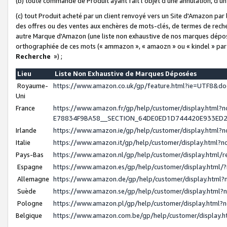
(b) toute commande de Produit ayant fait l'objet d'une annulation, d'u
(c) tout Produit acheté par un client renvoyé vers un Site d'Amazon par
des offres ou des ventes aux enchères de mots-clés, de termes de reche
autre Marque d'Amazon (une liste non exhaustive de nos marques déposée
orthographiée de ces mots (« ammazon », « amaozn » ou « kindel » par
Recherche
») ;
Lieu
Liste Non Exhaustive de Marques Déposées
Royaume-
https://www.amazon.co.uk/gp/feature.html?ie=UTF8&
Uni
France
https://www.amazon.fr/gp/help/customer/display.ht
E78834F9BA58__SECTION_64DE0ED1D744420E933ED
Irlande
https://www.amazon.ie/gp/help/customer/display.htm
Italie
https://www.amazon.it/gp/help/customer/display.html
Pays-Bas
https://www.amazon.nl/gp/help/customer/display.html
Espagne
https://www.amazon.es/gp/help/customer/display.html
Allemagne
https://www.amazon.de/gp/help/customer/display.htm
Suède
https://www.amazon.se/gp/help/customer/display.htm
Pologne
https://www.amazon.pl/gp/help/customer/display.html
Belgique
https://www.amazon.com.be/gp/help/customer/displa