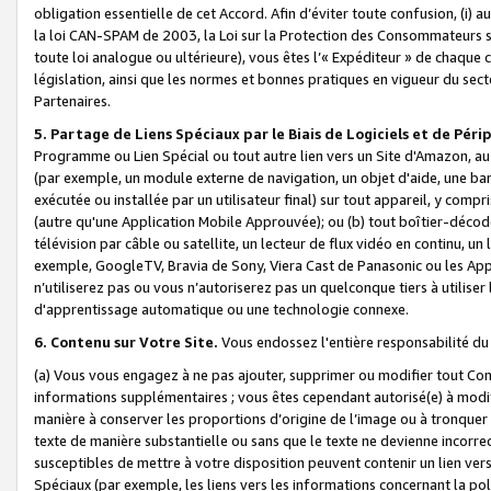
obligation essentielle de cet Accord. Afin d’éviter toute confusion, (i) a
la loi CAN-SPAM de 2003, la Loi sur la Protection des Consommateurs s
toute loi analogue ou ultérieure), vous êtes l’« Expéditeur » de chaque 
législation, ainsi que les normes et bonnes pratiques en vigueur du s
Partenaires.
5. Partage de Liens Spéciaux par le Biais de Logiciels et de Pér
Programme ou Lien Spécial ou tout autre lien vers un Site d'Amazon, au su
(par exemple, un module externe de navigation, un objet d'aide, une ba
exécutée ou installée par un utilisateur final) sur tout appareil, y comp
(autre qu'une Application Mobile Approuvée); ou (b) tout boîtier-décod
télévision par câble ou satellite, un lecteur de flux vidéo en continu, un
exemple, GoogleTV, Bravia de Sony, Viera Cast de Panasonic ou les Appli
n’utiliserez pas ou vous n’autoriserez pas un quelconque tiers à utili
d'apprentissage automatique ou une technologie connexe.
6. Contenu sur Votre Site.
Vous endossez l'entière responsabilité du
(a) Vous vous engagez à ne pas ajouter, supprimer ou modifier tout Co
informations supplémentaires ; vous êtes cependant autorisé(e) à modi
manière à conserver les proportions d’origine de l’image ou à tronquer
texte de manière substantielle ou sans que le texte ne devienne incorr
susceptibles de mettre à votre disposition peuvent contenir un lien ver
Spéciaux (par exemple, les liens vers les informations concernant la poli