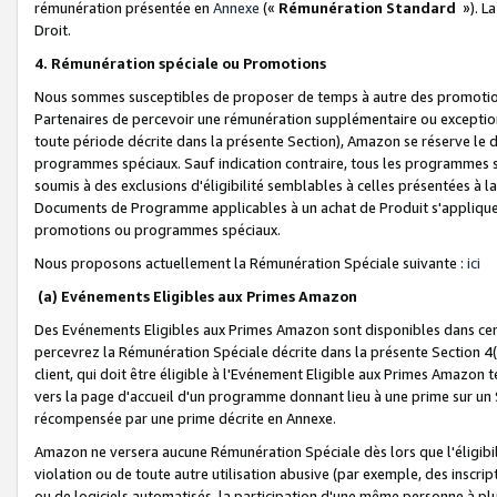
rémunération présentée en
Annexe
(«
Rémunération Standard
»). L
Droit.
4. Rémunération spéciale ou Promotions
Nous sommes susceptibles de proposer de temps à autre des promotion
Partenaires de percevoir une rémunération supplémentaire ou exceptio
toute période décrite dans la présente Section), Amazon se réserve le
programmes spéciaux. Sauf indication contraire, tous les programmes s
soumis à des exclusions d'éligibilité semblables à celles présentées à 
Documents de Programme applicables à un achat de Produit s'appliquera
promotions ou programmes spéciaux.
Nous proposons actuellement la Rémunération Spéciale suivante :
ici
(a) Evénements Eligibles aux Primes Amazon
Des Evénements Eligibles aux Primes Amazon sont disponibles dans cer
percevrez la Rémunération Spéciale décrite dans la présente Section 4(
client, qui doit être éligible à l'Evénement Eligible aux Primes Amazon te
vers la page d'accueil d'un programme donnant lieu à une prime sur un Si
récompensée par une prime décrite en Annexe.
Amazon ne versera aucune Rémunération Spéciale dès lors que l'éligibi
violation ou de toute autre utilisation abusive (par exemple, des inscrip
ou de logiciels automatisés, la participation d'une même personne à p