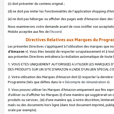
(c) doit présenter du contenu original ;
(d) ne doit pas imiter les fonctionnalités de l'application shopping d'Am
(e) ne doit pas héberger ou afficher des pages web d'Amazon dans de
Nous examinerons votre demande avant de vous notifier son acceptatio
Mobile acceptée aux fins de l'
Accord
.
Directives Relatives aux Marques du Progra
Les présentes Directives s'appliquent à l'utilisation des marques que
d'Amazon
»). Vous êtes tenu(e) de respecter scrupuleusement et à tou
aux présentes Directives entraînera la résiliation automatique de toute
1. VOUS ETES UNIQUEMENT AUTORISE(E) A UTILISER LES MARQUES D'
DES PRODUITS SUR UN SITE D'AMAZON A L'AIDE D'UN LIEN SPECIAL 
2. Votre utilisation des Marques d'Amazon doit (i) respecter la dernière
Programme (tels que définis dans le «
Décompte de rémunération
»).
3. Vous pouvez utiliser les Marques d'Amazon uniquement aux fins expr
d'utiliser ou d'afficher les Marques (i) d’une manière qui suggérerait un
produits ou services ; (iii) d’une manière qui, à notre discrétion, limit
mails ou des documents hors ligne (dans tout document imprimé, publip
orale par exemple).