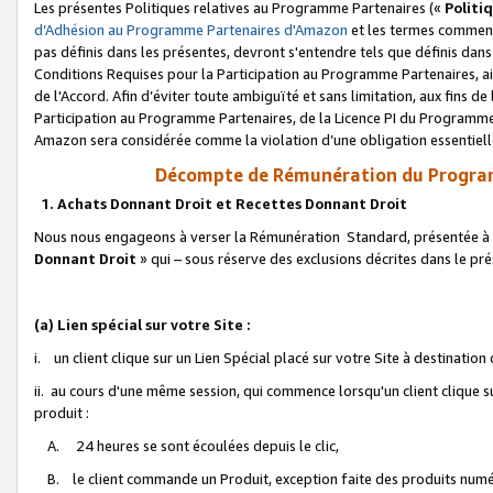
Les présentes Politiques relatives au Programme Partenaires («
Politi
d’Adhésion au Programme Partenaires d'Amazon
et les termes commenç
pas définis dans les présentes, devront s'entendre tels que définis dans 
Conditions Requises pour la Participation au Programme Partenaires, ai
de l'Accord. Afin d’éviter toute ambiguïté et sans limitation, aux fins de
Participation au Programme Partenaires, de la Licence PI du Programme 
Amazon sera considérée comme la violation d’une obligation essentielle
Décompte de Rémunération du Program
1. Achats Donnant Droit et Recettes Donnant Droit
Nous nous engageons à verser la Rémunération Standard, présentée à l
Donnant Droit
» qui – sous réserve des exclusions décrites dans le p
(a) Lien spécial sur votre Site :
i. un client clique sur un Lien Spécial placé sur votre Site à destination
ii. au cours d'une même session, qui commence lorsqu'un client clique s
produit :
A. 24 heures se sont écoulées depuis le clic,
B. le client commande un Produit, exception faite des produits numéri