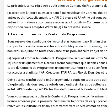
La présente Licence régit votre utilisation du Contenu du Programme d
En acceptant l'Accord ou en accédant à ou en utilisant le Contenu du P
autres outils (collectivement, la «
API Créateurs et PA API
») qui vous pe
autres informations et contenus associés aux Produits («
Contenu publ
disposition, vous acceptez d'être lié(e) à la présente Licence.
1. Licence Limitée pour le Contenu du Programme
Sous réserve des conditions de
l'Accord
et uniquement aux fins limitées
compris la présente Licence et les autres
Politiques du Programme
], n
non exclusive, libre de toute redevance et ne pouvant faire l'objet de so
(a) copier et afficher le Contenu du Programme uniquement sur votre Si
(b) utiliser uniquement les Marques d'Amazon [telles que définies dans 
cadre du Contenu du Programme, uniquement sur votre Site et confo
(c) accéder à et utiliser l’API Créateurs, l’API PA, les Flux de Données e
Cette licence n'inclut pas le téléchargement, la copie ou toute autre util
d’exploration de données, de robots ou d’outils similaires de collecte
inclut l’API Créateurs, l’API PA, les Flux de Données et le Contenu Publici
Vous vous engagez à utiliser le Contenu du Programme conformément a
licence accordée par la présente. Sans limiter la portée de ce qui pré
renvoyer les utilisateurs finaux et les ventes vers un Site d'Amazon et