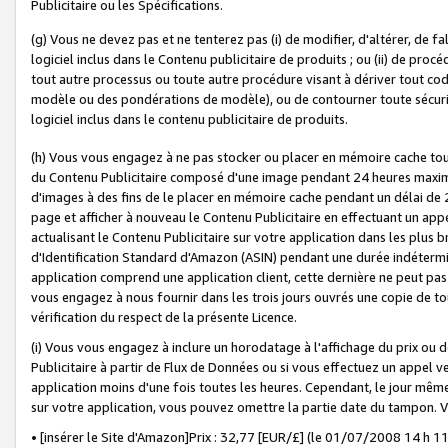
Publicitaire ou les Spécifications.
(g) Vous ne devez pas et ne tenterez pas (i) de modifier, d'altérer, de f
logiciel inclus dans le Contenu publicitaire de produits ; ou (ii) de proc
tout autre processus ou toute autre procédure visant à dériver tout c
modèle ou des pondérations de modèle), ou de contourner toute sécurité a
logiciel inclus dans le contenu publicitaire de produits.
(h) Vous vous engagez à ne pas stocker ou placer en mémoire cache tou
du Contenu Publicitaire composé d'une image pendant 24 heures maxim
d'images à des fins de le placer en mémoire cache pendant un délai de
page et afficher à nouveau le Contenu Publicitaire en effectuant un app
actualisant le Contenu Publicitaire sur votre application dans les plus 
d'Identification Standard d'Amazon (ASIN) pendant une durée indéterminé
application comprend une application client, cette dernière ne peut pa
vous engagez à nous fournir dans les trois jours ouvrés une copie de tou
vérification du respect de la présente Licence.
(i) Vous vous engagez à inclure un horodatage à l'affichage du prix ou 
Publicitaire à partir de Flux de Données ou si vous effectuez un appel ve
application moins d'une fois toutes les heures. Cependant, le jour même
sur votre application, vous pouvez omettre la partie date du tampon.
• [insérer le Site d'Amazon]Prix : 32,77 [EUR/£] (le 01/07/2008 14 h 11 