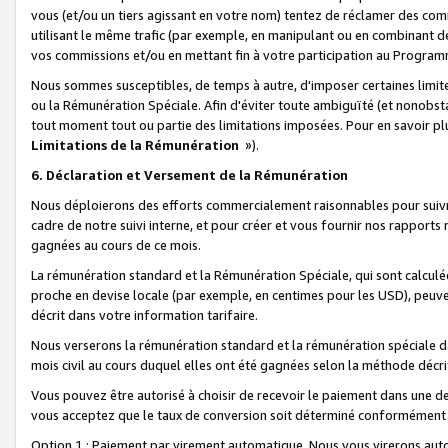
vous (et/ou un tiers agissant en votre nom) tentez de réclamer des c
utilisant le même trafic (par exemple, en manipulant ou en combinant 
vos commissions et/ou en mettant fin à votre participation au Progra
Nous sommes susceptibles, de temps à autre, d'imposer certaines limit
ou la Rémunération Spéciale. Afin d'éviter toute ambiguïté (et nonobst
tout moment tout ou partie des limitations imposées. Pour en savoir plus
Limitations de la Rémunération
»).
6. Déclaration et Versement de la Rémunération
Nous déploierons des efforts commercialement raisonnables pour suivr
cadre de notre suivi interne, et pour créer et vous fournir nos rapport
gagnées au cours de ce mois.
La rémunération standard et la Rémunération Spéciale, qui sont calcul
proche en devise locale (par exemple, en centimes pour les USD), peuve
décrit dans votre information tarifaire.
Nous verserons la rémunération standard et la rémunération spéciale da
mois civil au cours duquel elles ont été gagnées selon la méthode décr
Vous pouvez être autorisé à choisir de recevoir le paiement dans une dev
vous acceptez que le taux de conversion soit déterminé conformément
Option 1 : Paiement par virement automatique.
Nous vous virerons aut