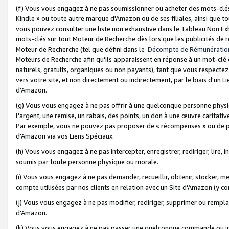
(f) Vous vous engagez à ne pas soumissionner ou acheter des mots-clés,
Kindle » ou toute autre marque d'Amazon ou de ses filiales, ainsi que t
vous pouvez consulter une liste non exhaustive dans le Tableau Non Ex
mots-clés sur tout Moteur de Recherche dès lors que les publicités de 
Moteur de Recherche (tel que défini dans le
Décompte de Rémunératio
Moteurs de Recherche afin qu'ils apparaissent en réponse à un mot-clé o
naturels, gratuits, organiques ou non payants), tant que vous respectez 
vers votre site, et non directement ou indirectement, par le biais d'un Li
d'Amazon.
(g) Vous vous engagez à ne pas offrir à une quelconque personne physi
l'argent, une remise, un rabais, des points, un don à une œuvre caritativ
Par exemple, vous ne pouvez pas proposer de « récompenses » ou de p
d'Amazon via vos Liens Spéciaux.
(h) Vous vous engagez à ne pas intercepter, enregistrer, rediriger, lire
soumis par toute personne physique ou morale.
(i) Vous vous engagez à ne pas demander, recueillir, obtenir, stocker, 
compte utilisées par nos clients en relation avec un Site d'Amazon (y c
(j) Vous vous engagez à ne pas modifier, rediriger, supprimer ou rempla
d'Amazon.
(k) Vous vous engagez à ne pas passer une quelconque commande ou init