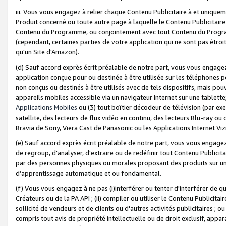
iii. Vous vous engagez à relier chaque Contenu Publicitaire à et uniqu
Produit concerné ou toute autre page à laquelle le Contenu Publicitaire
Contenu du Programme, ou conjointement avec tout Contenu du Programm
(cependant, certaines parties de votre application qui ne sont pas étroi
qu'un Site d'Amazon).
(d) Sauf accord exprès écrit préalable de notre part, vous vous engagez à
application conçue pour ou destinée à être utilisée sur les téléphones p
non conçus ou destinés à être utilisés avec de tels dispositifs, mais pouv
appareils mobiles accessible via un navigateur Internet sur une tablett
Applications Mobiles
ou (3) tout boîtier décodeur de télévision (par ex
satellite, des lecteurs de flux vidéo en continu, des lecteurs Blu-ray o
Bravia de Sony, Viera Cast de Panasonic ou les Applications Internet Viz
(e) Sauf accord exprès écrit préalable de notre part, vous vous engagez 
de regroup, d'analyser, d'extraire ou de redéfinir tout Contenu Publicitai
par des personnes physiques ou morales proposant des produits sur un
d’apprentissage automatique et ou fondamental.
(f) Vous vous engagez à ne pas (i)interférer ou tenter d'interférer de 
Créateurs ou de la PA API ; (ii) compiler ou utiliser le Contenu Publicita
sollicité de vendeurs et de clients ou d'autres activités publicitaires ; ou (
compris tout avis de propriété intellectuelle ou de droit exclusif, appar