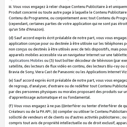
iii. Vous vous engagez à relier chaque Contenu Publicitaire à et uniqu
Produit concerné ou toute autre page à laquelle le Contenu Publicitaire
Contenu du Programme, ou conjointement avec tout Contenu du Programm
(cependant, certaines parties de votre application qui ne sont pas étroi
qu'un Site d'Amazon).
(d) Sauf accord exprès écrit préalable de notre part, vous vous engagez à
application conçue pour ou destinée à être utilisée sur les téléphones p
non conçus ou destinés à être utilisés avec de tels dispositifs, mais pouv
appareils mobiles accessible via un navigateur Internet sur une tablett
Applications Mobiles
ou (3) tout boîtier décodeur de télévision (par ex
satellite, des lecteurs de flux vidéo en continu, des lecteurs Blu-ray o
Bravia de Sony, Viera Cast de Panasonic ou les Applications Internet Viz
(e) Sauf accord exprès écrit préalable de notre part, vous vous engagez 
de regroup, d'analyser, d'extraire ou de redéfinir tout Contenu Publicitai
par des personnes physiques ou morales proposant des produits sur un
d’apprentissage automatique et ou fondamental.
(f) Vous vous engagez à ne pas (i)interférer ou tenter d'interférer de 
Créateurs ou de la PA API ; (ii) compiler ou utiliser le Contenu Publicita
sollicité de vendeurs et de clients ou d'autres activités publicitaires ; ou (
compris tout avis de propriété intellectuelle ou de droit exclusif, appar