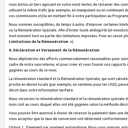
vous (et/ou un tiers agissant en votre nom) tentez de réclamer des c
utilisant le même trafic (par exemple, en manipulant ou en combinant 
vos commissions et/ou en mettant fin à votre participation au Progra
Nous sommes susceptibles, de temps à autre, d'imposer certaines limit
ou la Rémunération Spéciale. Afin d'éviter toute ambiguïté (et nonobst
tout moment tout ou partie des limitations imposées. Pour en savoir plus
Limitations de la Rémunération
»).
6. Déclaration et Versement de la Rémunération
Nous déploierons des efforts commercialement raisonnables pour suivr
cadre de notre suivi interne, et pour créer et vous fournir nos rapport
gagnées au cours de ce mois.
La rémunération standard et la Rémunération Spéciale, qui sont calcul
proche en devise locale (par exemple, en centimes pour les USD), peuve
décrit dans votre information tarifaire.
Nous verserons la rémunération standard et la rémunération spéciale da
mois civil au cours duquel elles ont été gagnées selon la méthode décr
Vous pouvez être autorisé à choisir de recevoir le paiement dans une dev
vous acceptez que le taux de conversion soit déterminé conformément
Option 1 : Paiement par virement automatique.
Nous vous virerons aut