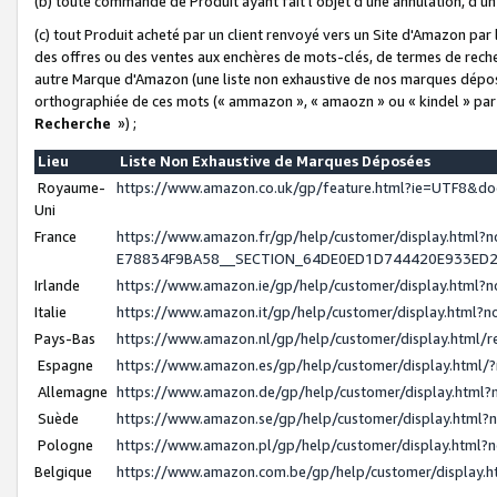
(b) toute commande de Produit ayant fait l'objet d'une annulation, d'u
(c) tout Produit acheté par un client renvoyé vers un Site d'Amazon par
des offres ou des ventes aux enchères de mots-clés, de termes de reche
autre Marque d'Amazon (une liste non exhaustive de nos marques déposée
orthographiée de ces mots (« ammazon », « amaozn » ou « kindel » par
Recherche
») ;
Lieu
Liste Non Exhaustive de Marques Déposées
Royaume-
https://www.amazon.co.uk/gp/feature.html?ie=UTF8&
Uni
France
https://www.amazon.fr/gp/help/customer/display.ht
E78834F9BA58__SECTION_64DE0ED1D744420E933ED
Irlande
https://www.amazon.ie/gp/help/customer/display.htm
Italie
https://www.amazon.it/gp/help/customer/display.html
Pays-Bas
https://www.amazon.nl/gp/help/customer/display.html
Espagne
https://www.amazon.es/gp/help/customer/display.html
Allemagne
https://www.amazon.de/gp/help/customer/display.htm
Suède
https://www.amazon.se/gp/help/customer/display.htm
Pologne
https://www.amazon.pl/gp/help/customer/display.html
Belgique
https://www.amazon.com.be/gp/help/customer/displa