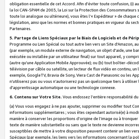
obligation essentielle de cet Accord. Afin d’éviter toute confusion, (i) a
la loi CAN-SPAM de 2003, la Loi sur la Protection des Consommateurs s
toute loi analogue ou ultérieure), vous êtes l’« Expéditeur » de chaque 
législation, ainsi que les normes et bonnes pratiques en vigueur du s
Partenaires.
5. Partage de Liens Spéciaux par le Biais de Logiciels et de Pér
Programme ou Lien Spécial ou tout autre lien vers un Site d'Amazon, au su
(par exemple, un module externe de navigation, un objet d'aide, une ba
exécutée ou installée par un utilisateur final) sur tout appareil, y comp
(autre qu'une Application Mobile Approuvée); ou (b) tout boîtier-décod
télévision par câble ou satellite, un lecteur de flux vidéo en continu, un
exemple, GoogleTV, Bravia de Sony, Viera Cast de Panasonic ou les Appli
n’utiliserez pas ou vous n’autoriserez pas un quelconque tiers à utili
d'apprentissage automatique ou une technologie connexe.
6. Contenu sur Votre Site.
Vous endossez l'entière responsabilité du
(a) Vous vous engagez à ne pas ajouter, supprimer ou modifier tout Co
informations supplémentaires ; vous êtes cependant autorisé(e) à modi
manière à conserver les proportions d’origine de l’image ou à tronquer
texte de manière substantielle ou sans que le texte ne devienne incorr
susceptibles de mettre à votre disposition peuvent contenir un lien ver
Spéciaux (par exemple, les liens vers les informations concernant la poli