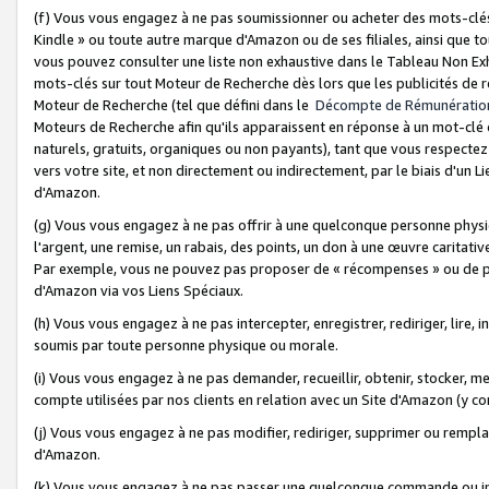
(f) Vous vous engagez à ne pas soumissionner ou acheter des mots-clés,
Kindle » ou toute autre marque d'Amazon ou de ses filiales, ainsi que t
vous pouvez consulter une liste non exhaustive dans le Tableau Non Ex
mots-clés sur tout Moteur de Recherche dès lors que les publicités de 
Moteur de Recherche (tel que défini dans le
Décompte de Rémunératio
Moteurs de Recherche afin qu'ils apparaissent en réponse à un mot-clé o
naturels, gratuits, organiques ou non payants), tant que vous respectez 
vers votre site, et non directement ou indirectement, par le biais d'un Li
d'Amazon.
(g) Vous vous engagez à ne pas offrir à une quelconque personne physi
l'argent, une remise, un rabais, des points, un don à une œuvre caritativ
Par exemple, vous ne pouvez pas proposer de « récompenses » ou de p
d'Amazon via vos Liens Spéciaux.
(h) Vous vous engagez à ne pas intercepter, enregistrer, rediriger, lire
soumis par toute personne physique ou morale.
(i) Vous vous engagez à ne pas demander, recueillir, obtenir, stocker, 
compte utilisées par nos clients en relation avec un Site d'Amazon (y c
(j) Vous vous engagez à ne pas modifier, rediriger, supprimer ou rempla
d'Amazon.
(k) Vous vous engagez à ne pas passer une quelconque commande ou init