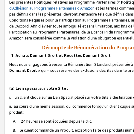
Les présentes Politiques relatives au Programme Partenaires («
Politi
d’Adhésion au Programme Partenaires d'Amazon
et les termes commenç
pas définis dans les présentes, devront s'entendre tels que définis dans 
Conditions Requises pour la Participation au Programme Partenaires, ai
de l'Accord. Afin d’éviter toute ambiguïté et sans limitation, aux fins de
Participation au Programme Partenaires, de la Licence PI du Programme 
Amazon sera considérée comme la violation d’une obligation essentielle
Décompte de Rémunération du Program
1. Achats Donnant Droit et Recettes Donnant Droit
Nous nous engageons à verser la Rémunération Standard, présentée à l
Donnant Droit
» qui – sous réserve des exclusions décrites dans le p
(a) Lien spécial sur votre Site :
i. un client clique sur un Lien Spécial placé sur votre Site à destination
ii. au cours d'une même session, qui commence lorsqu'un client clique s
produit :
A. 24 heures se sont écoulées depuis le clic,
B. le client commande un Produit, exception faite des produits numéri