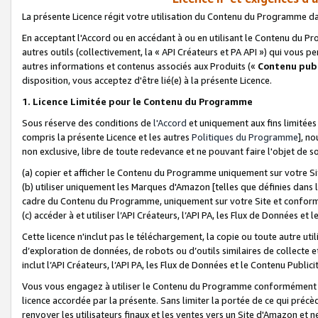
La présente Licence régit votre utilisation du Contenu du Programme d
En acceptant l'Accord ou en accédant à ou en utilisant le Contenu du P
autres outils (collectivement, la «
API Créateurs et PA API
») qui vous pe
autres informations et contenus associés aux Produits («
Contenu publ
disposition, vous acceptez d'être lié(e) à la présente Licence.
1. Licence Limitée pour le Contenu du Programme
Sous réserve des conditions de
l'Accord
et uniquement aux fins limitées
compris la présente Licence et les autres
Politiques du Programme
], n
non exclusive, libre de toute redevance et ne pouvant faire l'objet de so
(a) copier et afficher le Contenu du Programme uniquement sur votre Si
(b) utiliser uniquement les Marques d'Amazon [telles que définies dans 
cadre du Contenu du Programme, uniquement sur votre Site et confo
(c) accéder à et utiliser l’API Créateurs, l’API PA, les Flux de Données e
Cette licence n'inclut pas le téléchargement, la copie ou toute autre util
d’exploration de données, de robots ou d’outils similaires de collecte
inclut l’API Créateurs, l’API PA, les Flux de Données et le Contenu Publici
Vous vous engagez à utiliser le Contenu du Programme conformément a
licence accordée par la présente. Sans limiter la portée de ce qui pré
renvoyer les utilisateurs finaux et les ventes vers un Site d'Amazon et