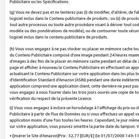
Publicitaire ou les Spécifications.
(g) Vous ne devez pas et ne tenterez pas (i) de modifier, d'altérer, de f
logiciel inclus dans le Contenu publicitaire de produits ; ou (ii) de proc
tout autre processus ou toute autre procédure visant à dériver tout c
modèle ou des pondérations de modèle), ou de contourner toute sécurité a
logiciel inclus dans le contenu publicitaire de produits.
(h) Vous vous engagez à ne pas stocker ou placer en mémoire cache tou
du Contenu Publicitaire composé d'une image pendant 24 heures maxim
d'images à des fins de le placer en mémoire cache pendant un délai de
page et afficher à nouveau le Contenu Publicitaire en effectuant un app
actualisant le Contenu Publicitaire sur votre application dans les plus 
d'Identification Standard d'Amazon (ASIN) pendant une durée indéterminé
application comprend une application client, cette dernière ne peut pa
vous engagez à nous fournir dans les trois jours ouvrés une copie de tou
vérification du respect de la présente Licence.
(i) Vous vous engagez à inclure un horodatage à l'affichage du prix ou 
Publicitaire à partir de Flux de Données ou si vous effectuez un appel ve
application moins d'une fois toutes les heures. Cependant, le jour même
sur votre application, vous pouvez omettre la partie date du tampon.
• [insérer le Site d'Amazon]Prix : 32,77 [EUR/£] (le 01/07/2008 14 h 11 