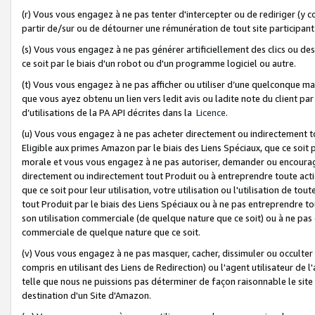
(r) Vous vous engagez à ne pas tenter d'intercepter ou de rediriger (y comp
partir de/sur ou de détourner une rémunération de tout site participa
(s) Vous vous engagez à ne pas générer artificiellement des clics ou de
ce soit par le biais d'un robot ou d'un programme logiciel ou autre.
(t) Vous vous engagez à ne pas afficher ou utiliser d’une quelconque man
que vous ayez obtenu un lien vers ledit avis ou ladite note du client par
d’utilisations de la PA API décrites dans la
Licence
.
(u) Vous vous engagez à ne pas acheter directement ou indirectement t
Eligible aux primes Amazon par le biais des Liens Spéciaux, que ce soit 
morale et vous vous engagez à ne pas autoriser, demander ou encourager
directement ou indirectement tout Produit ou à entreprendre toute acti
que ce soit pour leur utilisation, votre utilisation ou l'utilisation de
tout Produit par le biais des Liens Spéciaux ou à ne pas entreprendre t
son utilisation commerciale (de quelque nature que ce soit) ou à ne pas o
commerciale de quelque nature que ce soit.
(v) Vous vous engagez à ne pas masquer, cacher, dissimuler ou occulter 
compris en utilisant des Liens de Redirection) ou l'agent utilisateur de 
telle que nous ne puissions pas déterminer de façon raisonnable le site ou
destination d'un Site d'Amazon.