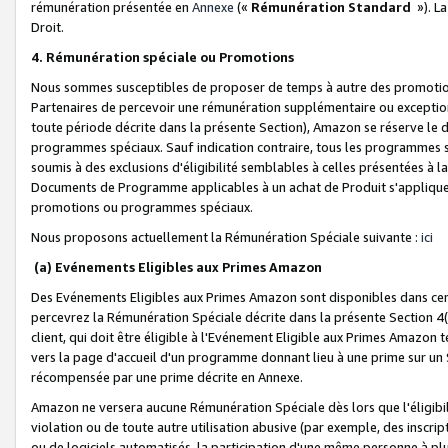
rémunération présentée en
Annexe
(«
Rémunération Standard
»). L
Droit.
4. Rémunération spéciale ou Promotions
Nous sommes susceptibles de proposer de temps à autre des promotion
Partenaires de percevoir une rémunération supplémentaire ou exceptio
toute période décrite dans la présente Section), Amazon se réserve le
programmes spéciaux. Sauf indication contraire, tous les programmes s
soumis à des exclusions d'éligibilité semblables à celles présentées à 
Documents de Programme applicables à un achat de Produit s'appliquera
promotions ou programmes spéciaux.
Nous proposons actuellement la Rémunération Spéciale suivante :
ici
(a) Evénements Eligibles aux Primes Amazon
Des Evénements Eligibles aux Primes Amazon sont disponibles dans cer
percevrez la Rémunération Spéciale décrite dans la présente Section 4(
client, qui doit être éligible à l'Evénement Eligible aux Primes Amazon te
vers la page d'accueil d'un programme donnant lieu à une prime sur un Si
récompensée par une prime décrite en Annexe.
Amazon ne versera aucune Rémunération Spéciale dès lors que l'éligibi
violation ou de toute autre utilisation abusive (par exemple, des inscrip
ou de logiciels automatisés, la participation d'une même personne à p