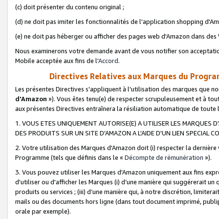
(c) doit présenter du contenu original ;
(d) ne doit pas imiter les fonctionnalités de l'application shopping d'Am
(e) ne doit pas héberger ou afficher des pages web d'Amazon dans de
Nous examinerons votre demande avant de vous notifier son acceptatio
Mobile acceptée aux fins de l'
Accord
.
Directives Relatives aux Marques du Progra
Les présentes Directives s'appliquent à l'utilisation des marques que
d'Amazon
»). Vous êtes tenu(e) de respecter scrupuleusement et à tou
aux présentes Directives entraînera la résiliation automatique de toute
1. VOUS ETES UNIQUEMENT AUTORISE(E) A UTILISER LES MARQUES D'
DES PRODUITS SUR UN SITE D'AMAZON A L'AIDE D'UN LIEN SPECIAL 
2. Votre utilisation des Marques d'Amazon doit (i) respecter la dernière
Programme (tels que définis dans le «
Décompte de rémunération
»).
3. Vous pouvez utiliser les Marques d'Amazon uniquement aux fins expr
d'utiliser ou d'afficher les Marques (i) d’une manière qui suggérerait un
produits ou services ; (iii) d’une manière qui, à notre discrétion, limit
mails ou des documents hors ligne (dans tout document imprimé, publip
orale par exemple).