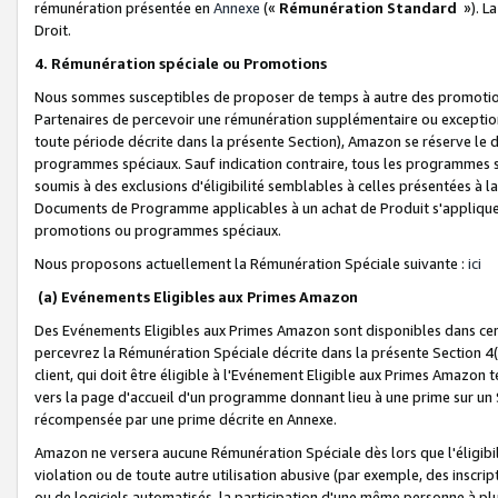
rémunération présentée en
Annexe
(«
Rémunération Standard
»). L
Droit.
4. Rémunération spéciale ou Promotions
Nous sommes susceptibles de proposer de temps à autre des promotion
Partenaires de percevoir une rémunération supplémentaire ou exceptio
toute période décrite dans la présente Section), Amazon se réserve le
programmes spéciaux. Sauf indication contraire, tous les programmes s
soumis à des exclusions d'éligibilité semblables à celles présentées à 
Documents de Programme applicables à un achat de Produit s'appliquera
promotions ou programmes spéciaux.
Nous proposons actuellement la Rémunération Spéciale suivante :
ici
(a) Evénements Eligibles aux Primes Amazon
Des Evénements Eligibles aux Primes Amazon sont disponibles dans cer
percevrez la Rémunération Spéciale décrite dans la présente Section 4(
client, qui doit être éligible à l'Evénement Eligible aux Primes Amazon te
vers la page d'accueil d'un programme donnant lieu à une prime sur un Si
récompensée par une prime décrite en Annexe.
Amazon ne versera aucune Rémunération Spéciale dès lors que l'éligibi
violation ou de toute autre utilisation abusive (par exemple, des inscrip
ou de logiciels automatisés, la participation d'une même personne à p