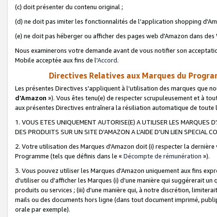
(c) doit présenter du contenu original ;
(d) ne doit pas imiter les fonctionnalités de l'application shopping d'Am
(e) ne doit pas héberger ou afficher des pages web d'Amazon dans de
Nous examinerons votre demande avant de vous notifier son acceptatio
Mobile acceptée aux fins de l'
Accord
.
Directives Relatives aux Marques du Progra
Les présentes Directives s'appliquent à l'utilisation des marques que
d'Amazon
»). Vous êtes tenu(e) de respecter scrupuleusement et à tou
aux présentes Directives entraînera la résiliation automatique de toute
1. VOUS ETES UNIQUEMENT AUTORISE(E) A UTILISER LES MARQUES D'
DES PRODUITS SUR UN SITE D'AMAZON A L'AIDE D'UN LIEN SPECIAL 
2. Votre utilisation des Marques d'Amazon doit (i) respecter la dernière
Programme (tels que définis dans le «
Décompte de rémunération
»).
3. Vous pouvez utiliser les Marques d'Amazon uniquement aux fins expr
d'utiliser ou d'afficher les Marques (i) d’une manière qui suggérerait un
produits ou services ; (iii) d’une manière qui, à notre discrétion, limit
mails ou des documents hors ligne (dans tout document imprimé, publip
orale par exemple).