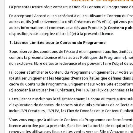
La présente Licence régit votre utilisation du Contenu du Programme d
En acceptant l'Accord ou en accédant à ou en utilisant le Contenu du P
autres outils (collectivement, la «
API Créateurs et PA API
») qui vous pe
autres informations et contenus associés aux Produits («
Contenu publ
disposition, vous acceptez d'être lié(e) à la présente Licence.
1. Licence Limitée pour le Contenu du Programme
Sous réserve des conditions de
l'Accord
et uniquement aux fins limitées
compris la présente Licence et les autres
Politiques du Programme
], n
non exclusive, libre de toute redevance et ne pouvant faire l'objet de so
(a) copier et afficher le Contenu du Programme uniquement sur votre Si
(b) utiliser uniquement les Marques d'Amazon [telles que définies dans 
cadre du Contenu du Programme, uniquement sur votre Site et confo
(c) accéder à et utiliser l’API Créateurs, l’API PA, les Flux de Données e
Cette licence n'inclut pas le téléchargement, la copie ou toute autre util
d’exploration de données, de robots ou d’outils similaires de collecte
inclut l’API Créateurs, l’API PA, les Flux de Données et le Contenu Publici
Vous vous engagez à utiliser le Contenu du Programme conformément a
licence accordée par la présente. Sans limiter la portée de ce qui pré
renvoyer les utilisateurs finaux et les ventes vers un Site d'Amazon et