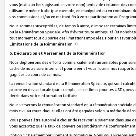
vous (et/ou un tiers agissant en votre nom) tentez de réclamer des c
utilisant le même trafic (par exemple, en manipulant ou en combinant 
vos commissions et/ou en mettant fin à votre participation au Progra
Nous sommes susceptibles, de temps à autre, d'imposer certaines limit
ou la Rémunération Spéciale. Afin d'éviter toute ambiguïté (et nonobst
tout moment tout ou partie des limitations imposées. Pour en savoir plus
Limitations de la Rémunération
»).
6. Déclaration et Versement de la Rémunération
Nous déploierons des efforts commercialement raisonnables pour suivr
cadre de notre suivi interne, et pour créer et vous fournir nos rapport
gagnées au cours de ce mois.
La rémunération standard et la Rémunération Spéciale, qui sont calcul
proche en devise locale (par exemple, en centimes pour les USD), peuve
décrit dans votre information tarifaire.
Nous verserons la rémunération standard et la rémunération spéciale da
mois civil au cours duquel elles ont été gagnées selon la méthode décr
Vous pouvez être autorisé à choisir de recevoir le paiement dans une dev
vous acceptez que le taux de conversion soit déterminé conformément
Option 1 : Paiement par virement automatique.
Nous vous virerons aut