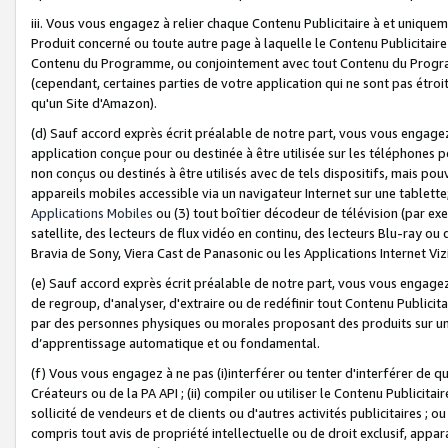
iii. Vous vous engagez à relier chaque Contenu Publicitaire à et uniqu
Produit concerné ou toute autre page à laquelle le Contenu Publicitaire
Contenu du Programme, ou conjointement avec tout Contenu du Programm
(cependant, certaines parties de votre application qui ne sont pas étroi
qu'un Site d'Amazon).
(d) Sauf accord exprès écrit préalable de notre part, vous vous engagez à
application conçue pour ou destinée à être utilisée sur les téléphones p
non conçus ou destinés à être utilisés avec de tels dispositifs, mais pouv
appareils mobiles accessible via un navigateur Internet sur une tablett
Applications Mobiles
ou (3) tout boîtier décodeur de télévision (par ex
satellite, des lecteurs de flux vidéo en continu, des lecteurs Blu-ray o
Bravia de Sony, Viera Cast de Panasonic ou les Applications Internet Viz
(e) Sauf accord exprès écrit préalable de notre part, vous vous engagez 
de regroup, d'analyser, d'extraire ou de redéfinir tout Contenu Publicitai
par des personnes physiques ou morales proposant des produits sur un
d’apprentissage automatique et ou fondamental.
(f) Vous vous engagez à ne pas (i)interférer ou tenter d'interférer de 
Créateurs ou de la PA API ; (ii) compiler ou utiliser le Contenu Publicita
sollicité de vendeurs et de clients ou d'autres activités publicitaires ; ou (
compris tout avis de propriété intellectuelle ou de droit exclusif, appar