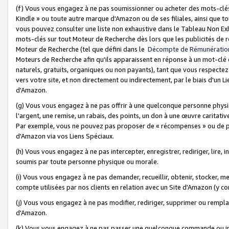
(f) Vous vous engagez à ne pas soumissionner ou acheter des mots-clés,
Kindle » ou toute autre marque d'Amazon ou de ses filiales, ainsi que t
vous pouvez consulter une liste non exhaustive dans le Tableau Non Ex
mots-clés sur tout Moteur de Recherche dès lors que les publicités de 
Moteur de Recherche (tel que défini dans le
Décompte de Rémunératio
Moteurs de Recherche afin qu'ils apparaissent en réponse à un mot-clé o
naturels, gratuits, organiques ou non payants), tant que vous respectez 
vers votre site, et non directement ou indirectement, par le biais d'un Li
d'Amazon.
(g) Vous vous engagez à ne pas offrir à une quelconque personne physi
l'argent, une remise, un rabais, des points, un don à une œuvre caritativ
Par exemple, vous ne pouvez pas proposer de « récompenses » ou de p
d'Amazon via vos Liens Spéciaux.
(h) Vous vous engagez à ne pas intercepter, enregistrer, rediriger, lire
soumis par toute personne physique ou morale.
(i) Vous vous engagez à ne pas demander, recueillir, obtenir, stocker, 
compte utilisées par nos clients en relation avec un Site d'Amazon (y c
(j) Vous vous engagez à ne pas modifier, rediriger, supprimer ou rempla
d'Amazon.
(k) Vous vous engagez à ne pas passer une quelconque commande ou init