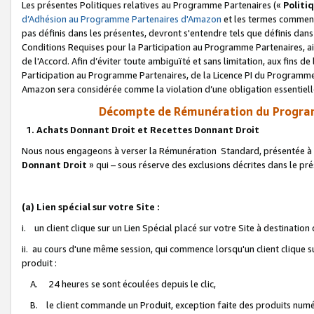
Les présentes Politiques relatives au Programme Partenaires («
Politi
d’Adhésion au Programme Partenaires d'Amazon
et les termes commenç
pas définis dans les présentes, devront s'entendre tels que définis dans 
Conditions Requises pour la Participation au Programme Partenaires, ai
de l'Accord. Afin d’éviter toute ambiguïté et sans limitation, aux fins de
Participation au Programme Partenaires, de la Licence PI du Programme 
Amazon sera considérée comme la violation d’une obligation essentielle
Décompte de Rémunération du Program
1. Achats Donnant Droit et Recettes Donnant Droit
Nous nous engageons à verser la Rémunération Standard, présentée à l
Donnant Droit
» qui – sous réserve des exclusions décrites dans le p
(a) Lien spécial sur votre Site :
i. un client clique sur un Lien Spécial placé sur votre Site à destination
ii. au cours d'une même session, qui commence lorsqu'un client clique s
produit :
A. 24 heures se sont écoulées depuis le clic,
B. le client commande un Produit, exception faite des produits numéri