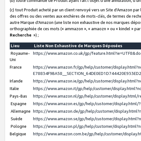
(b) toute commande de Produit ayant fait l'objet d'une annulation, d'u
(c) tout Produit acheté par un client renvoyé vers un Site d'Amazon par
des offres ou des ventes aux enchères de mots-clés, de termes de reche
autre Marque d'Amazon (une liste non exhaustive de nos marques déposée
orthographiée de ces mots (« ammazon », « amaozn » ou « kindel » par
Recherche
») ;
Lieu
Liste Non Exhaustive de Marques Déposées
Royaume-
https://www.amazon.co.uk/gp/feature.html?ie=UTF8&
Uni
France
https://www.amazon.fr/gp/help/customer/display.ht
E78834F9BA58__SECTION_64DE0ED1D744420E933ED
Irlande
https://www.amazon.ie/gp/help/customer/display.htm
Italie
https://www.amazon.it/gp/help/customer/display.html
Pays-Bas
https://www.amazon.nl/gp/help/customer/display.html
Espagne
https://www.amazon.es/gp/help/customer/display.html
Allemagne
https://www.amazon.de/gp/help/customer/display.htm
Suède
https://www.amazon.se/gp/help/customer/display.htm
Pologne
https://www.amazon.pl/gp/help/customer/display.html
Belgique
https://www.amazon.com.be/gp/help/customer/displa