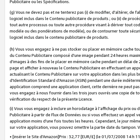
Publicitaire ou les Spécifications.
(g) Vous ne devez pas et ne tenterez pas (i) de modifier, d'altérer, de f
logiciel inclus dans le Contenu publicitaire de produits ; ou (ii) de proc
tout autre processus ou toute autre procédure visant à dériver tout c
modèle ou des pondérations de modèle), ou de contourner toute sécurité a
logiciel inclus dans le contenu publicitaire de produits.
(h) Vous vous engagez à ne pas stocker ou placer en mémoire cache tou
du Contenu Publicitaire composé d'une image pendant 24 heures maxim
d'images à des fins de le placer en mémoire cache pendant un délai de
page et afficher à nouveau le Contenu Publicitaire en effectuant un app
actualisant le Contenu Publicitaire sur votre application dans les plus 
d'Identification Standard d'Amazon (ASIN) pendant une durée indéterminé
application comprend une application client, cette dernière ne peut pa
vous engagez à nous fournir dans les trois jours ouvrés une copie de tou
vérification du respect de la présente Licence.
(i) Vous vous engagez à inclure un horodatage à l'affichage du prix ou 
Publicitaire à partir de Flux de Données ou si vous effectuez un appel ve
application moins d'une fois toutes les heures. Cependant, le jour même
sur votre application, vous pouvez omettre la partie date du tampon.
• [insérer le Site d'Amazon]Prix : 32,77 [EUR/£] (le 01/07/2008 14 h 11 