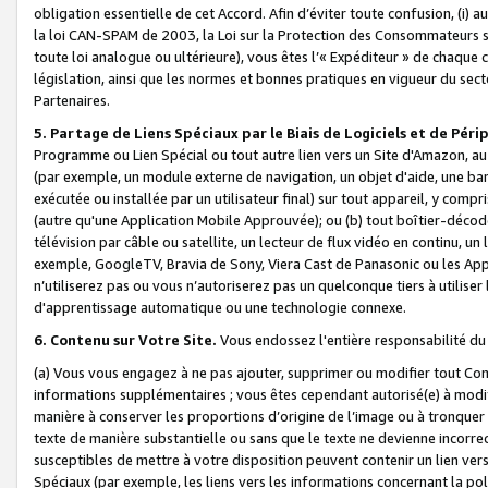
obligation essentielle de cet Accord. Afin d’éviter toute confusion, (i) a
la loi CAN-SPAM de 2003, la Loi sur la Protection des Consommateurs s
toute loi analogue ou ultérieure), vous êtes l’« Expéditeur » de chaque 
législation, ainsi que les normes et bonnes pratiques en vigueur du s
Partenaires.
5. Partage de Liens Spéciaux par le Biais de Logiciels et de Pér
Programme ou Lien Spécial ou tout autre lien vers un Site d'Amazon, au su
(par exemple, un module externe de navigation, un objet d'aide, une ba
exécutée ou installée par un utilisateur final) sur tout appareil, y comp
(autre qu'une Application Mobile Approuvée); ou (b) tout boîtier-décod
télévision par câble ou satellite, un lecteur de flux vidéo en continu, un
exemple, GoogleTV, Bravia de Sony, Viera Cast de Panasonic ou les Appli
n’utiliserez pas ou vous n’autoriserez pas un quelconque tiers à utili
d'apprentissage automatique ou une technologie connexe.
6. Contenu sur Votre Site.
Vous endossez l'entière responsabilité du
(a) Vous vous engagez à ne pas ajouter, supprimer ou modifier tout Co
informations supplémentaires ; vous êtes cependant autorisé(e) à modi
manière à conserver les proportions d’origine de l’image ou à tronquer
texte de manière substantielle ou sans que le texte ne devienne incorr
susceptibles de mettre à votre disposition peuvent contenir un lien ver
Spéciaux (par exemple, les liens vers les informations concernant la poli