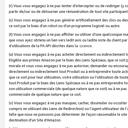
(r) Vous vous engagez à ne pas tenter d'intercepter ou de rediriger (y comp
partir de/sur ou de détourner une rémunération de tout site participa
(s) Vous vous engagez à ne pas générer artificiellement des clics ou de
ce soit par le biais d'un robot ou d'un programme logiciel ou autre.
(t) Vous vous engagez à ne pas afficher ou utiliser d’une quelconque man
que vous ayez obtenu un lien vers ledit avis ou ladite note du client par
d’utilisations de la PA API décrites dans la
Licence
.
(u) Vous vous engagez à ne pas acheter directement ou indirectement t
Eligible aux primes Amazon par le biais des Liens Spéciaux, que ce soit 
morale et vous vous engagez à ne pas autoriser, demander ou encourager
directement ou indirectement tout Produit ou à entreprendre toute acti
que ce soit pour leur utilisation, votre utilisation ou l'utilisation de
tout Produit par le biais des Liens Spéciaux ou à ne pas entreprendre t
son utilisation commerciale (de quelque nature que ce soit) ou à ne pas o
commerciale de quelque nature que ce soit.
(v) Vous vous engagez à ne pas masquer, cacher, dissimuler ou occulter 
compris en utilisant des Liens de Redirection) ou l'agent utilisateur de 
telle que nous ne puissions pas déterminer de façon raisonnable le site ou
destination d'un Site d'Amazon.