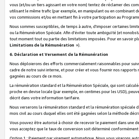
vous (et/ou un tiers agissant en votre nom) tentez de réclamer des c
utilisant le même trafic (par exemple, en manipulant ou en combinant 
vos commissions et/ou en mettant fin à votre participation au Progra
Nous sommes susceptibles, de temps à autre, d'imposer certaines limit
ou la Rémunération Spéciale. Afin d'éviter toute ambiguïté (et nonobst
tout moment tout ou partie des limitations imposées. Pour en savoir plus
Limitations de la Rémunération
»).
6. Déclaration et Versement de la Rémunération
Nous déploierons des efforts commercialement raisonnables pour suivr
cadre de notre suivi interne, et pour créer et vous fournir nos rapport
gagnées au cours de ce mois.
La rémunération standard et la Rémunération Spéciale, qui sont calcul
proche en devise locale (par exemple, en centimes pour les USD), peuve
décrit dans votre information tarifaire.
Nous verserons la rémunération standard et la rémunération spéciale da
mois civil au cours duquel elles ont été gagnées selon la méthode décr
Vous pouvez être autorisé à choisir de recevoir le paiement dans une dev
vous acceptez que le taux de conversion soit déterminé conformément
Option 1 : Paiement par virement automatique.
Nous vous virerons aut