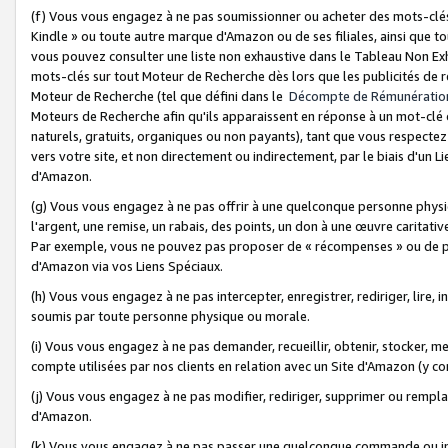
(f) Vous vous engagez à ne pas soumissionner ou acheter des mots-clés,
Kindle » ou toute autre marque d'Amazon ou de ses filiales, ainsi que t
vous pouvez consulter une liste non exhaustive dans le Tableau Non Ex
mots-clés sur tout Moteur de Recherche dès lors que les publicités de 
Moteur de Recherche (tel que défini dans le
Décompte de Rémunératio
Moteurs de Recherche afin qu'ils apparaissent en réponse à un mot-clé o
naturels, gratuits, organiques ou non payants), tant que vous respectez 
vers votre site, et non directement ou indirectement, par le biais d'un Li
d'Amazon.
(g) Vous vous engagez à ne pas offrir à une quelconque personne physi
l'argent, une remise, un rabais, des points, un don à une œuvre caritativ
Par exemple, vous ne pouvez pas proposer de « récompenses » ou de p
d'Amazon via vos Liens Spéciaux.
(h) Vous vous engagez à ne pas intercepter, enregistrer, rediriger, lire
soumis par toute personne physique ou morale.
(i) Vous vous engagez à ne pas demander, recueillir, obtenir, stocker, 
compte utilisées par nos clients en relation avec un Site d'Amazon (y c
(j) Vous vous engagez à ne pas modifier, rediriger, supprimer ou rempla
d'Amazon.
(k) Vous vous engagez à ne pas passer une quelconque commande ou init