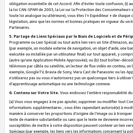
obligation essentielle de cet Accord. Afin d’éviter toute confusion, (i) a
la loi CAN-SPAM de 2003, la Loi sur la Protection des Consommateurs s
toute loi analogue ou ultérieure), vous êtes l’« Expéditeur » de chaque 
législation, ainsi que les normes et bonnes pratiques en vigueur du s
Partenaires.
5. Partage de Liens Spéciaux par le Biais de Logiciels et de Pér
Programme ou Lien Spécial ou tout autre lien vers un Site d'Amazon, au su
(par exemple, un module externe de navigation, un objet d'aide, une ba
exécutée ou installée par un utilisateur final) sur tout appareil, y comp
(autre qu'une Application Mobile Approuvée); ou (b) tout boîtier-décod
télévision par câble ou satellite, un lecteur de flux vidéo en continu, un
exemple, GoogleTV, Bravia de Sony, Viera Cast de Panasonic ou les Appli
n’utiliserez pas ou vous n’autoriserez pas un quelconque tiers à utili
d'apprentissage automatique ou une technologie connexe.
6. Contenu sur Votre Site.
Vous endossez l'entière responsabilité du
(a) Vous vous engagez à ne pas ajouter, supprimer ou modifier tout Co
informations supplémentaires ; vous êtes cependant autorisé(e) à modi
manière à conserver les proportions d’origine de l’image ou à tronquer
texte de manière substantielle ou sans que le texte ne devienne incorr
susceptibles de mettre à votre disposition peuvent contenir un lien ver
Spéciaux (par exemple, les liens vers les informations concernant la poli