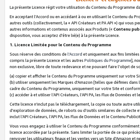
La présente Licence régit votre utilisation du Contenu du Programme d
En acceptant l'Accord ou en accédant à ou en utilisant le Contenu du P
autres outils (collectivement, la «
API Créateurs et PA API
») qui vous pe
autres informations et contenus associés aux Produits («
Contenu publ
disposition, vous acceptez d'être lié(e) à la présente Licence.
1. Licence Limitée pour le Contenu du Programme
Sous réserve des conditions de
l'Accord
et uniquement aux fins limitées
compris la présente Licence et les autres
Politiques du Programme
], n
non exclusive, libre de toute redevance et ne pouvant faire l'objet de so
(a) copier et afficher le Contenu du Programme uniquement sur votre Si
(b) utiliser uniquement les Marques d'Amazon [telles que définies dans 
cadre du Contenu du Programme, uniquement sur votre Site et confo
(c) accéder à et utiliser l’API Créateurs, l’API PA, les Flux de Données e
Cette licence n'inclut pas le téléchargement, la copie ou toute autre util
d’exploration de données, de robots ou d’outils similaires de collecte
inclut l’API Créateurs, l’API PA, les Flux de Données et le Contenu Publici
Vous vous engagez à utiliser le Contenu du Programme conformément a
licence accordée par la présente. Sans limiter la portée de ce qui pré
renvoyer les utilisateurs finaux et les ventes vers un Site d'Amazon et