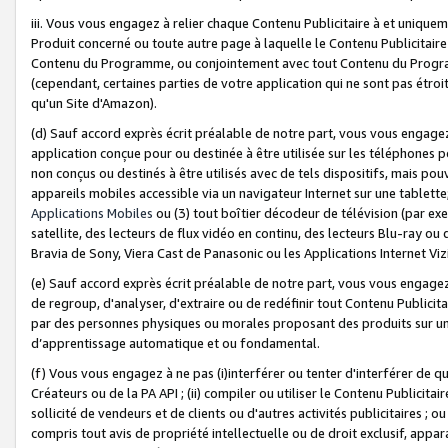
iii. Vous vous engagez à relier chaque Contenu Publicitaire à et uniqu
Produit concerné ou toute autre page à laquelle le Contenu Publicitaire
Contenu du Programme, ou conjointement avec tout Contenu du Programm
(cependant, certaines parties de votre application qui ne sont pas étroi
qu'un Site d'Amazon).
(d) Sauf accord exprès écrit préalable de notre part, vous vous engagez à
application conçue pour ou destinée à être utilisée sur les téléphones p
non conçus ou destinés à être utilisés avec de tels dispositifs, mais pouv
appareils mobiles accessible via un navigateur Internet sur une tablett
Applications Mobiles
ou (3) tout boîtier décodeur de télévision (par ex
satellite, des lecteurs de flux vidéo en continu, des lecteurs Blu-ray o
Bravia de Sony, Viera Cast de Panasonic ou les Applications Internet Viz
(e) Sauf accord exprès écrit préalable de notre part, vous vous engagez 
de regroup, d'analyser, d'extraire ou de redéfinir tout Contenu Publicitai
par des personnes physiques ou morales proposant des produits sur un
d’apprentissage automatique et ou fondamental.
(f) Vous vous engagez à ne pas (i)interférer ou tenter d'interférer de 
Créateurs ou de la PA API ; (ii) compiler ou utiliser le Contenu Publicita
sollicité de vendeurs et de clients ou d'autres activités publicitaires ; ou (
compris tout avis de propriété intellectuelle ou de droit exclusif, appar