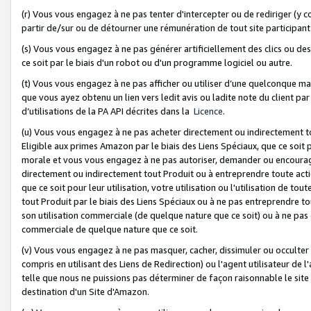
(r) Vous vous engagez à ne pas tenter d'intercepter ou de rediriger (y comp
partir de/sur ou de détourner une rémunération de tout site participa
(s) Vous vous engagez à ne pas générer artificiellement des clics ou de
ce soit par le biais d'un robot ou d'un programme logiciel ou autre.
(t) Vous vous engagez à ne pas afficher ou utiliser d’une quelconque man
que vous ayez obtenu un lien vers ledit avis ou ladite note du client par
d’utilisations de la PA API décrites dans la
Licence
.
(u) Vous vous engagez à ne pas acheter directement ou indirectement t
Eligible aux primes Amazon par le biais des Liens Spéciaux, que ce soit 
morale et vous vous engagez à ne pas autoriser, demander ou encourager
directement ou indirectement tout Produit ou à entreprendre toute acti
que ce soit pour leur utilisation, votre utilisation ou l'utilisation de
tout Produit par le biais des Liens Spéciaux ou à ne pas entreprendre t
son utilisation commerciale (de quelque nature que ce soit) ou à ne pas o
commerciale de quelque nature que ce soit.
(v) Vous vous engagez à ne pas masquer, cacher, dissimuler ou occulter 
compris en utilisant des Liens de Redirection) ou l'agent utilisateur de 
telle que nous ne puissions pas déterminer de façon raisonnable le site ou
destination d'un Site d'Amazon.