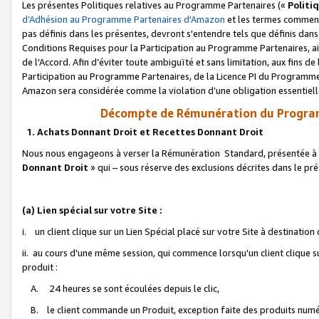
Les présentes Politiques relatives au Programme Partenaires («
Politi
d’Adhésion au Programme Partenaires d'Amazon
et les termes commenç
pas définis dans les présentes, devront s'entendre tels que définis dans 
Conditions Requises pour la Participation au Programme Partenaires, ai
de l'Accord. Afin d’éviter toute ambiguïté et sans limitation, aux fins de
Participation au Programme Partenaires, de la Licence PI du Programme 
Amazon sera considérée comme la violation d’une obligation essentielle
Décompte de Rémunération du Program
1. Achats Donnant Droit et Recettes Donnant Droit
Nous nous engageons à verser la Rémunération Standard, présentée à l
Donnant Droit
» qui – sous réserve des exclusions décrites dans le p
(a) Lien spécial sur votre Site :
i. un client clique sur un Lien Spécial placé sur votre Site à destination
ii. au cours d'une même session, qui commence lorsqu'un client clique s
produit :
A. 24 heures se sont écoulées depuis le clic,
B. le client commande un Produit, exception faite des produits numéri