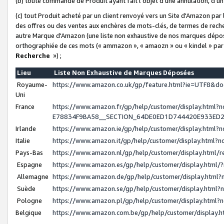
(b) toute commande de Produit ayant fait l'objet d'une annulation, d'u
(c) tout Produit acheté par un client renvoyé vers un Site d'Amazon par
des offres ou des ventes aux enchères de mots-clés, de termes de reche
autre Marque d'Amazon (une liste non exhaustive de nos marques déposée
orthographiée de ces mots (« ammazon », « amaozn » ou « kindel » par
Recherche
») ;
Lieu
Liste Non Exhaustive de Marques Déposées
Royaume-
https://www.amazon.co.uk/gp/feature.html?ie=UTF8&
Uni
France
https://www.amazon.fr/gp/help/customer/display.ht
E78834F9BA58__SECTION_64DE0ED1D744420E933ED
Irlande
https://www.amazon.ie/gp/help/customer/display.htm
Italie
https://www.amazon.it/gp/help/customer/display.html
Pays-Bas
https://www.amazon.nl/gp/help/customer/display.html
Espagne
https://www.amazon.es/gp/help/customer/display.html
Allemagne
https://www.amazon.de/gp/help/customer/display.htm
Suède
https://www.amazon.se/gp/help/customer/display.htm
Pologne
https://www.amazon.pl/gp/help/customer/display.html
Belgique
https://www.amazon.com.be/gp/help/customer/displa