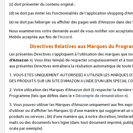
(c) doit présenter du contenu original ;
(d) ne doit pas imiter les fonctionnalités de l'application shopping d'Am
(e) ne doit pas héberger ou afficher des pages web d'Amazon dans de
Nous examinerons votre demande avant de vous notifier son acceptatio
Mobile acceptée aux fins de l'
Accord
.
Directives Relatives aux Marques du Progra
Les présentes Directives s'appliquent à l'utilisation des marques que
d'Amazon
»). Vous êtes tenu(e) de respecter scrupuleusement et à tou
aux présentes Directives entraînera la résiliation automatique de toute
1. VOUS ETES UNIQUEMENT AUTORISE(E) A UTILISER LES MARQUES D'
DES PRODUITS SUR UN SITE D'AMAZON A L'AIDE D'UN LIEN SPECIAL 
2. Votre utilisation des Marques d'Amazon doit (i) respecter la dernière
Programme (tels que définis dans le «
Décompte de rémunération
»).
3. Vous pouvez utiliser les Marques d'Amazon uniquement aux fins expr
d'utiliser ou d'afficher les Marques (i) d’une manière qui suggérerait un
produits ou services ; (iii) d’une manière qui, à notre discrétion, limit
mails ou des documents hors ligne (dans tout document imprimé, publip
orale par exemple).