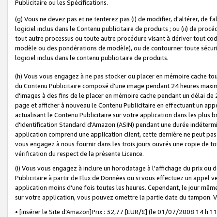
Publicitaire ou les Spécifications.
(g) Vous ne devez pas et ne tenterez pas (i) de modifier, d'altérer, de f
logiciel inclus dans le Contenu publicitaire de produits ; ou (ii) de proc
tout autre processus ou toute autre procédure visant à dériver tout c
modèle ou des pondérations de modèle), ou de contourner toute sécurité a
logiciel inclus dans le contenu publicitaire de produits.
(h) Vous vous engagez à ne pas stocker ou placer en mémoire cache tou
du Contenu Publicitaire composé d'une image pendant 24 heures maxim
d'images à des fins de le placer en mémoire cache pendant un délai de
page et afficher à nouveau le Contenu Publicitaire en effectuant un app
actualisant le Contenu Publicitaire sur votre application dans les plus 
d'Identification Standard d'Amazon (ASIN) pendant une durée indéterminé
application comprend une application client, cette dernière ne peut pa
vous engagez à nous fournir dans les trois jours ouvrés une copie de tou
vérification du respect de la présente Licence.
(i) Vous vous engagez à inclure un horodatage à l'affichage du prix ou 
Publicitaire à partir de Flux de Données ou si vous effectuez un appel ve
application moins d'une fois toutes les heures. Cependant, le jour même
sur votre application, vous pouvez omettre la partie date du tampon.
• [insérer le Site d'Amazon]Prix : 32,77 [EUR/£] (le 01/07/2008 14 h 11 