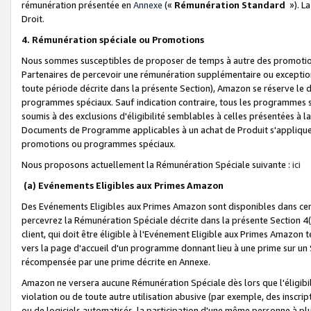
rémunération présentée en
Annexe
(«
Rémunération Standard
»). L
Droit.
4. Rémunération spéciale ou Promotions
Nous sommes susceptibles de proposer de temps à autre des promotion
Partenaires de percevoir une rémunération supplémentaire ou exceptio
toute période décrite dans la présente Section), Amazon se réserve le
programmes spéciaux. Sauf indication contraire, tous les programmes s
soumis à des exclusions d'éligibilité semblables à celles présentées à 
Documents de Programme applicables à un achat de Produit s'appliquera
promotions ou programmes spéciaux.
Nous proposons actuellement la Rémunération Spéciale suivante :
ici
(a) Evénements Eligibles aux Primes Amazon
Des Evénements Eligibles aux Primes Amazon sont disponibles dans cer
percevrez la Rémunération Spéciale décrite dans la présente Section 4(
client, qui doit être éligible à l'Evénement Eligible aux Primes Amazon te
vers la page d'accueil d'un programme donnant lieu à une prime sur un Si
récompensée par une prime décrite en Annexe.
Amazon ne versera aucune Rémunération Spéciale dès lors que l'éligibi
violation ou de toute autre utilisation abusive (par exemple, des inscrip
ou de logiciels automatisés, la participation d'une même personne à p