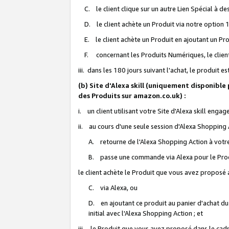
C. le client clique sur un autre Lien Spécial à de
D. le client achète un Produit via notre option 1-
E. le client achète un Produit en ajoutant un Produ
F. concernant les Produits Numériques, le client 
iii. dans les 180 jours suivant l'achat, le produit e
(b) Site d'Alexa skill (uniquement disponible
des Produits sur amazon.co.uk) :
i. un client utilisant votre Site d'Alexa skill enga
ii. au cours d'une seule session d'Alexa Shopping 
A. retourne de l'Alexa Shopping Action à votre
B. passe une commande via Alexa pour le Prod
le client achète le Produit que vous avez proposé a
C. via Alexa, ou
D. en ajoutant ce produit au panier d'achat du
initial avec l'Alexa Shopping Action ; et
iii. le Produit que vous avez proposé dans le cadre