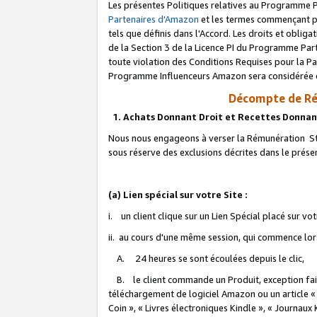
Les présentes Politiques relatives au Programme P
Partenaires d'Amazon
et les termes commençant pa
tels que définis dans l'Accord. Les droits et oblig
de la Section 3 de la Licence PI du Programme Parte
toute violation des Conditions Requises pour la Pa
Programme Influenceurs Amazon sera considérée co
Décompte de Ré
1. Achats Donnant Droit et Recettes Donnan
Nous nous engageons à verser la Rémunération Sta
sous réserve des exclusions décrites dans le prés
(a) Lien spécial sur votre Site :
i. un client clique sur un Lien Spécial placé sur vo
ii. au cours d'une même session, qui commence lorsq
A. 24 heures se sont écoulées depuis le clic,
B. le client commande un Produit, exception faite
téléchargement de logiciel Amazon ou un article «
Coin », « Livres électroniques Kindle », « Journaux