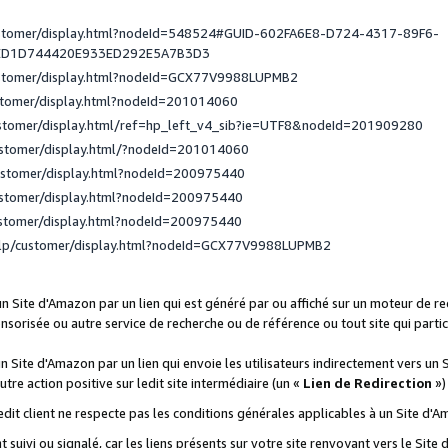
ustomer/display.html?nodeId=548524#GUID-602FA6E8-D724-4317-89F6-
ED1D744420E933ED292E5A7B3D3
ustomer/display.html?nodeId=GCX77V9988LUPMB2
stomer/display.html?nodeId=201014060
ustomer/display.html/ref=hp_left_v4_sib?ie=UTF8&nodeId=201909280
ustomer/display.html/?nodeId=201014060
ustomer/display.html?nodeId=200975440
ustomer/display.html?nodeId=200975440
ustomer/display.html?nodeId=200975440
elp/customer/display.html?nodeId=GCX77V9988LUPMB2
 un Site d'Amazon par un lien qui est généré par ou affiché sur un moteur de 
onsorisée ou autre service de recherche ou de référence ou tout site qui part
un Site d'Amazon par un lien qui envoie les utilisateurs indirectement vers un 
autre action positive sur ledit site intermédiaire (un «
Lien de Redirection
»)
 ledit client ne respecte pas les conditions générales applicables à un Site d'
t suivi ou signalé, car les liens présents sur votre site renvoyant vers le Si