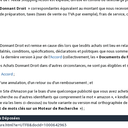
 Donnant Droit
» correspondantes équivalent au montant que nous recevons
 de préparation, taxes (taxes de vente ou TVA par exemple), frais de service, c
s Donnant Droit est remise en cause dès lors que lesdits achats ont lieu en r
lités, conditions, spécifications, déclarations et politiques que nous somme
a dernière version à jour de l'
Accord
(collectivement, les «
Documents du
 des Achats Donnant Droit dans d'autres circonstances, ne sont pas éligibles e
e
Accord
;
d'une annulation, d'un retour ou d'un remboursement ; et
 un Site d'Amazon par le biais d'une quelconque publicité que vous avez acheté
cherche ou d'autres identifiants qui comprennent le mot « amazon », « kindl
 via les liens ci-dessous) ou toute variante ou version mal orthographiée d
t de mots clés sur un Moteur de Recherche
») ;
es Déposées
ture.html?ie=UTF8&docId=1000642963