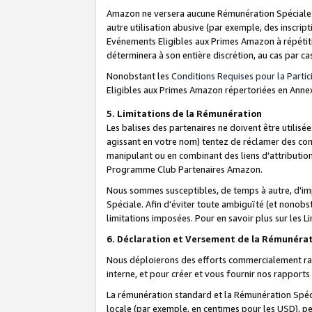
Amazon ne versera aucune Rémunération Spéciale dè
autre utilisation abusive (par exemple, des inscript
Evénements Eligibles aux Primes Amazon à répétiti
déterminera à son entière discrétion, au cas par ca
Nonobstant les
Conditions Requises pour la Parti
Eligibles aux Primes Amazon répertoriées en Anne
5. Limitations de la Rémunération
Les balises des partenaires ne doivent être utili
agissant en votre nom) tentez de réclamer des co
manipulant ou en combinant des liens d'attributi
Programme Club Partenaires Amazon.
Nous sommes susceptibles, de temps à autre, d'imp
Spéciale. Afin d'éviter toute ambiguïté (et nonob
limitations imposées. Pour en savoir plus sur les Li
6. Déclaration et Versement de la Rémunéra
Nous déploierons des efforts commercialement rai
interne, et pour créer et vous fournir nos rappor
La rémunération standard et la Rémunération Spéci
locale (par exemple, en centimes pour les USD), pe