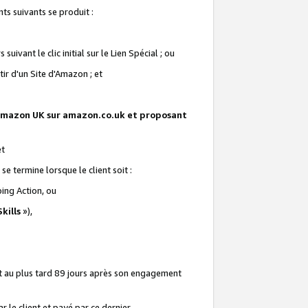
ts suivants se produit :
vant le clic initial sur le Lien Spécial ; ou
ir d'un Site d'Amazon ; et
te Amazon UK sur amazon.co.uk et proposant
et
e termine lorsque le client soit :
ping Action, ou
kills
»),
it au plus tard 89 jours après son engagement
 le client et payé par ce dernier.