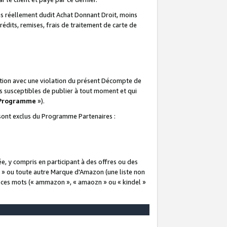
 réellement dudit Achat Donnant Droit, moins
rédits, remises, frais de traitement de carte de
elation avec une violation du présent Décompte de
s susceptibles de publier à tout moment et qui
 Programme
»).
t sont exclus du Programme Partenaires :
e, y compris en participant à des offres ou des
e » ou toute autre Marque d'Amazon (une liste non
e ces mots (« ammazon », « amaozn » ou « kindel »