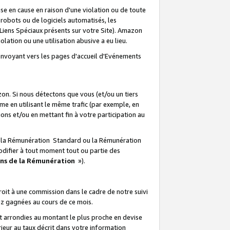
e en cause en raison d'une violation ou de toute
e robots ou de logiciels automatisés, les
Liens Spéciaux présents sur votre Site). Amazon
lation ou une utilisation abusive a eu lieu.
renvoyant vers les pages d'accueil d'Evénements
on. Si nous détectons que vous (et/ou un tiers
 en utilisant le même trafic (par exemple, en
s et/ou en mettant fin à votre participation au
ir la Rémunération Standard ou la Rémunération
odifier à tout moment tout ou partie des
ons de la Rémunération
»).
it à une commission dans le cadre de notre suivi
ez gagnées au cours de ce mois.
t arrondies au montant le plus proche en devise
ieur au taux décrit dans votre information