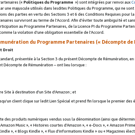
artenaires («
Politiques du Programme
») sont intégrées par renvoi aux
C
r une majuscule utilisés dans lesdites Politiques du Programme, qui ne sont 
ations des parties en vertu des Sections 3 et 6 des Conditions Requises pour l
naires survivront au terme de l'Accord. Afin d’éviter toute ambiguïté et sans l
rticipation au Programme Partenaires, de la Licence PI du Programme Partenai
mme la violation d’une obligation essentielle de l'Accord.
munération du Programme Partenaires (« Décompte de 
t Droit
ndard, présentée à la Section 3 du présent Décompte de Rémunération, en r
ent Décompte de Rémunération – ont lieu lorsque :
tre Site à destination d'un Site d'Amazon ; et
u'un client clique sur ledit Lien Spécial et prend fin lorsque le premier des
 des produits numériques vendus sous la dénomination (ainsi que déterminé 
 Amazon Music », « Histoires courtes d’Amazon », « e-Docs », « Amazon Prim
 Kindle », « Blogs Kindle », « Flux d’informations Kindle » ou « Magazines éle