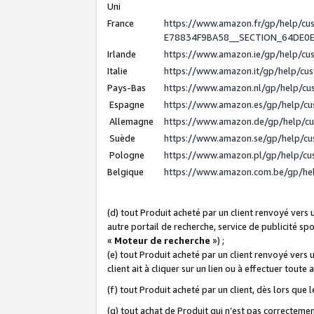
Uni
France
https://www.amazon.fr/gp/help/c
E78834F9BA58__SECTION_64DE0
Irlande
https://www.amazon.ie/gp/help/c
Italie
https://www.amazon.it/gp/help/cu
Pays-Bas
https://www.amazon.nl/gp/help/c
Espagne
https://www.amazon.es/gp/help/c
Allemagne
https://www.amazon.de/gp/help/c
Suède
https://www.amazon.se/gp/help/c
Pologne
https://www.amazon.pl/gp/help/c
Belgique
https://www.amazon.com.be/gp/h
(d) tout Produit acheté par un client renvoyé vers
autre portail de recherche, service de publicité sp
«
Moteur de recherche
») ;
(e) tout Produit acheté par un client renvoyé vers 
client ait à cliquer sur un lien ou à effectuer toute 
(f) tout Produit acheté par un client, dès lors que
(g) tout achat de Produit qui n’est pas correctemen