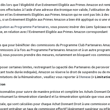
s lors que l'éligibilité d'un Evénement Eligible aux Primes Amazon est remis
ions effectuées à l'aide d'une adresse électronique non valide, l'utilisation d
on et les Evénements Eligibles aux Primes Amazon qui ne sont pas liés à des 
s, si un Evénement Eligible aux Primes Amazon a bien été appliqué ou si une vio
cipation au Programme Partenaires
, vous pouvez insérer des Liens Spéciaux 
xe, en relation avec l’Evénement Eligible aux Primes Amazon correspondant
sées que pour bénéficier des commissions du Programme Club Partenaires Amaz
mmissions à la fois au Programme Partenaires Amazon et à un autre programme
on), nous pouvons prendre des mesures, notamment en bloquant vos commission
oser certaines limites, restreignant la capacité des Partenaires de percevo
stant toute durée indiquée), Amazon se réserve le droit de suspendre ou de m
mitations de la Rémunération , veuillez vous reporter à l'
Annexe
(«
Limitati
tion
sonnables pour suivre de manière précise et complète les Achats Donnant Dro
ts résumant la rémunération standard et la rémunération spéciale que vous av
ale, qui sont calculées pour chaque Achat Donnant Droit à une commission e
uvent entraîner un taux de commission effectif légèrement supérieur ou infér