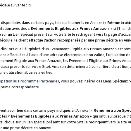
ciale suivante :
ici
disponibles dans certains pays, tels qu'énumérés en
Annexe
(«
Rémunérati
relation avec des «
Evénements Eligibles aux Primes Amazon
» si (1) un c
 sur un Lien Spécial présent sur votre Site le redirigeant vers la page d'acc
 découle, le client effectue l'action récompensée par une prime décrite en Ann
s lors que l'éligibilité d'un Evénement Eligible aux Primes Amazon est remis
ions effectuées à l'aide d'une adresse électronique non valide, l'utilisation d
nement Eligible aux Primes Amazon, les Evénement Eligible aux Primes Amazo
ciaux présents sur votre Site). Amazon déterminera à son entière discrétion, 
ne utilisation abusive a eu lieu.
cipation au Programme Partenaires
, vous pouvez insérer des Liens Spéciaux r
la prime correspondante.
t avoir lieu dans certains pays indiqués à l'
Annexe
(«
Rémunération Spéc
c les «
Evénements Eligibles aux Primes Amazon
» qui ont lieu lorsque (1)
 clique sur un lien spécial présent sur votre Site le redirigeant vers le site 
ar une prime décrite en Annexe.