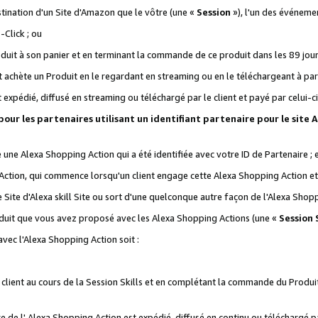
stination d'un Site d'Amazon que le vôtre (une «
Session
»), l'un des événemen
Click ; ou
it à son panier et en terminant la commande de ce produit dans les 89 jours sui
achète un Produit en le regardant en streaming ou en le téléchargeant à part
st expédié, diffusé en streaming ou téléchargé par le client et payé par celui-ci
 pour les partenaires utilisant un identifiant partenaire pour le si
ge une Alexa Shopping Action qui a été identifiée avec votre ID de Partenaire ; 
Action, qui commence lorsqu'un client engage cette Alexa Shopping Action et s
 Site d'Alexa skill Site ou sort d'une quelconque autre façon de l'Alexa Shop
uit que vous avez proposé avec les Alexa Shopping Actions (une «
Session S
vec l'Alexa Shopping Action soit :
 client au cours de la Session Skills et en complétant la commande du Produ
 de l' Alexa Shopping Action est expédié, diffusé en continu ou téléchargé par