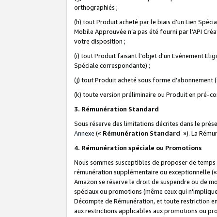
orthographiés ;
(h) tout Produit acheté par le biais d’un Lien Spéc
Mobile Approuvée n’a pas été fourni par l’API Créat
votre disposition ;
(i) tout Produit faisant l'objet d'un Evénement El
Spéciale correspondante) ;
(j) tout Produit acheté sous forme d'abonnement (s
(k) toute version préliminaire ou Produit en pré-c
3. Rémunération Standard
Sous réserve des limitations décrites dans le pré
Annexe
(«
Rémunération Standard
»). La Rému
4. Rémunération spéciale ou Promotions
Nous sommes susceptibles de proposer de temps à
rémunération supplémentaire ou exceptionnelle (
Amazon se réserve le droit de suspendre ou de mo
spéciaux ou promotions (même ceux qui n'impliquent
Décompte de Rémunération, et toute restriction e
aux restrictions applicables aux promotions ou p