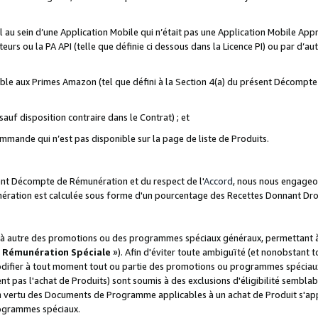
ial au sein d’une Application Mobile qui n’était pas une Application Mobile Ap
eurs ou la PA API (telle que définie ci dessous dans la Licence PI) ou par d’au
igible aux Primes Amazon (tel que défini à la Section 4(a) du présent Décomp
auf disposition contraire dans le Contrat) ; et
ommande qui n’est pas disponible sur la page de liste de Produits.
sent Décompte de Rémunération et du respect de l'
Accord
, nous nous engageo
nération est calculée sous forme d'un pourcentage des Recettes Donnant Dro
 autre des promotions ou des programmes spéciaux généraux, permettant à t
«
Rémunération Spéciale
»). Afin d'éviter toute ambiguïté (et nonobstant t
difier à tout moment tout ou partie des promotions ou programmes spéciaux.
 pas l'achat de Produits) sont soumis à des exclusions d'éligibilité semblabl
n vertu des Documents de Programme applicables à un achat de Produit s'app
rogrammes spéciaux.