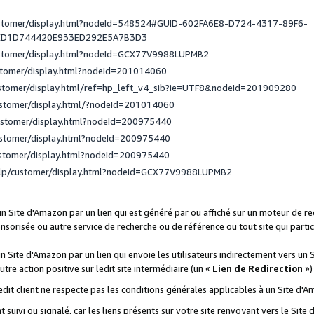
ustomer/display.html?nodeId=548524#GUID-602FA6E8-D724-4317-89F6-
ED1D744420E933ED292E5A7B3D3
ustomer/display.html?nodeId=GCX77V9988LUPMB2
stomer/display.html?nodeId=201014060
ustomer/display.html/ref=hp_left_v4_sib?ie=UTF8&nodeId=201909280
ustomer/display.html/?nodeId=201014060
ustomer/display.html?nodeId=200975440
ustomer/display.html?nodeId=200975440
ustomer/display.html?nodeId=200975440
elp/customer/display.html?nodeId=GCX77V9988LUPMB2
 un Site d'Amazon par un lien qui est généré par ou affiché sur un moteur de 
onsorisée ou autre service de recherche ou de référence ou tout site qui part
un Site d'Amazon par un lien qui envoie les utilisateurs indirectement vers un 
autre action positive sur ledit site intermédiaire (un «
Lien de Redirection
»)
 ledit client ne respecte pas les conditions générales applicables à un Site d'
t suivi ou signalé, car les liens présents sur votre site renvoyant vers le Si