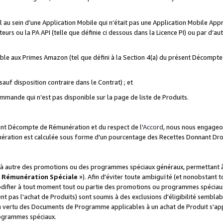
ial au sein d’une Application Mobile qui n’était pas une Application Mobile Ap
eurs ou la PA API (telle que définie ci dessous dans la Licence PI) ou par d’au
igible aux Primes Amazon (tel que défini à la Section 4(a) du présent Décomp
auf disposition contraire dans le Contrat) ; et
ommande qui n’est pas disponible sur la page de liste de Produits.
sent Décompte de Rémunération et du respect de l'
Accord
, nous nous engageo
nération est calculée sous forme d'un pourcentage des Recettes Donnant Dro
 autre des promotions ou des programmes spéciaux généraux, permettant à t
«
Rémunération Spéciale
»). Afin d'éviter toute ambiguïté (et nonobstant t
difier à tout moment tout ou partie des promotions ou programmes spéciaux.
 pas l'achat de Produits) sont soumis à des exclusions d'éligibilité semblabl
n vertu des Documents de Programme applicables à un achat de Produit s'app
rogrammes spéciaux.