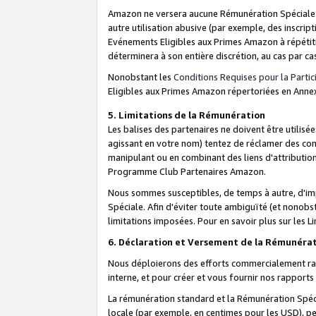
Amazon ne versera aucune Rémunération Spéciale dè
autre utilisation abusive (par exemple, des inscript
Evénements Eligibles aux Primes Amazon à répétiti
déterminera à son entière discrétion, au cas par ca
Nonobstant les
Conditions Requises pour la Parti
Eligibles aux Primes Amazon répertoriées en Anne
5. Limitations de la Rémunération
Les balises des partenaires ne doivent être utili
agissant en votre nom) tentez de réclamer des co
manipulant ou en combinant des liens d'attributi
Programme Club Partenaires Amazon.
Nous sommes susceptibles, de temps à autre, d'imp
Spéciale. Afin d'éviter toute ambiguïté (et nonob
limitations imposées. Pour en savoir plus sur les Li
6. Déclaration et Versement de la Rémunéra
Nous déploierons des efforts commercialement rai
interne, et pour créer et vous fournir nos rappor
La rémunération standard et la Rémunération Spéci
locale (par exemple, en centimes pour les USD), pe