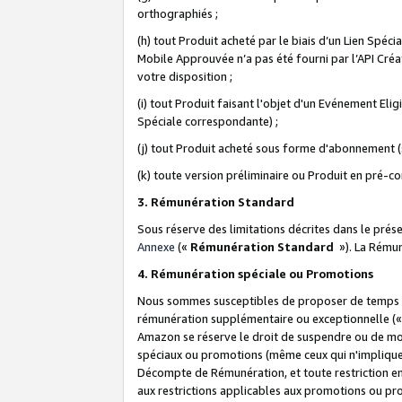
orthographiés ;
(h) tout Produit acheté par le biais d’un Lien Spéc
Mobile Approuvée n’a pas été fourni par l’API Créat
votre disposition ;
(i) tout Produit faisant l'objet d'un Evénement El
Spéciale correspondante) ;
(j) tout Produit acheté sous forme d'abonnement (s
(k) toute version préliminaire ou Produit en pré-c
3. Rémunération Standard
Sous réserve des limitations décrites dans le pré
Annexe
(«
Rémunération Standard
»). La Rému
4. Rémunération spéciale ou Promotions
Nous sommes susceptibles de proposer de temps à
rémunération supplémentaire ou exceptionnelle (
Amazon se réserve le droit de suspendre ou de mo
spéciaux ou promotions (même ceux qui n'impliquent
Décompte de Rémunération, et toute restriction e
aux restrictions applicables aux promotions ou p