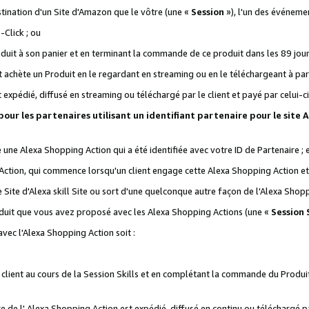
stination d'un Site d'Amazon que le vôtre (une «
Session
»), l'un des événemen
Click ; ou
it à son panier et en terminant la commande de ce produit dans les 89 jours sui
achète un Produit en le regardant en streaming ou en le téléchargeant à part
st expédié, diffusé en streaming ou téléchargé par le client et payé par celui-ci
 pour les partenaires utilisant un identifiant partenaire pour le si
ge une Alexa Shopping Action qui a été identifiée avec votre ID de Partenaire ; 
Action, qui commence lorsqu'un client engage cette Alexa Shopping Action et s
 Site d'Alexa skill Site ou sort d'une quelconque autre façon de l'Alexa Shop
uit que vous avez proposé avec les Alexa Shopping Actions (une «
Session S
vec l'Alexa Shopping Action soit :
 client au cours de la Session Skills et en complétant la commande du Produ
 de l' Alexa Shopping Action est expédié, diffusé en continu ou téléchargé par