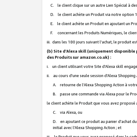
C. le client clique sur un autre Lien Spécial à de
D. le client achète un Produit via notre option 1-
E. le client achète un Produit en ajoutant un Produ
F. concernant les Produits Numériques, le client 
iii. dans les 180 jours suivant l'achat, le produit e
(b) Site d'Alexa skill (uniquement disponible
des Produits sur amazon.co.uk) :
i. un client utilisant votre Site d'Alexa skill enga
ii. au cours d'une seule session d'Alexa Shopping 
A. retourne de l'Alexa Shopping Action à votre
B. passe une commande via Alexa pour le Prod
le client achète le Produit que vous avez proposé a
C. via Alexa, ou
D. en ajoutant ce produit au panier d'achat du
initial avec l'Alexa Shopping Action ; et
iii. le Produit que vous avez proposé dans le cadre