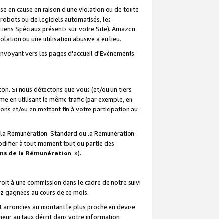
e en cause en raison d'une violation ou de toute
e robots ou de logiciels automatisés, les
Liens Spéciaux présents sur votre Site). Amazon
lation ou une utilisation abusive a eu lieu.
renvoyant vers les pages d'accueil d'Evénements
on. Si nous détectons que vous (et/ou un tiers
 en utilisant le même trafic (par exemple, en
s et/ou en mettant fin à votre participation au
ir la Rémunération Standard ou la Rémunération
odifier à tout moment tout ou partie des
ons de la Rémunération
»).
it à une commission dans le cadre de notre suivi
ez gagnées au cours de ce mois.
t arrondies au montant le plus proche en devise
ieur au taux décrit dans votre information