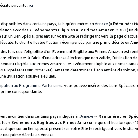
ciale suivante :
ici
disponibles dans certains pays, tels qu'énumérés en
Annexe
(«
Rémunérati
relation avec des «
Evénements Eligibles aux Primes Amazon
» si (1) un c
 sur un Lien Spécial présent sur votre Site le redirigeant vers la page d'acc
 découle, le client effectue l'action récompensée par une prime décrite en Ann
s lors que l'éligibilité d'un Evénement Eligible aux Primes Amazon est remis
ions effectuées à l'aide d'une adresse électronique non valide, l'utilisation d
nement Eligible aux Primes Amazon, les Evénement Eligible aux Primes Amazo
ciaux présents sur votre Site). Amazon déterminera à son entière discrétion, 
ne utilisation abusive a eu lieu.
cipation au Programme Partenaires
, vous pouvez insérer des Liens Spéciaux r
la prime correspondante.
t avoir lieu dans certains pays indiqués à l'
Annexe
(«
Rémunération Spéc
c les «
Evénements Eligibles aux Primes Amazon
» qui ont lieu lorsque (1)
 clique sur un lien spécial présent sur votre Site le redirigeant vers le site 
ar une prime décrite en Annexe.