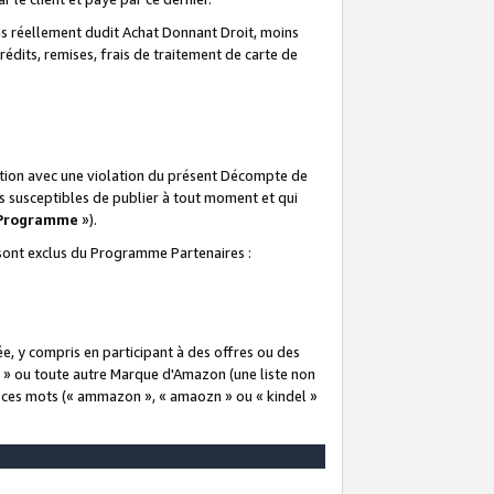
 réellement dudit Achat Donnant Droit, moins
rédits, remises, frais de traitement de carte de
elation avec une violation du présent Décompte de
s susceptibles de publier à tout moment et qui
 Programme
»).
t sont exclus du Programme Partenaires :
e, y compris en participant à des offres ou des
e » ou toute autre Marque d'Amazon (une liste non
e ces mots (« ammazon », « amaozn » ou « kindel »