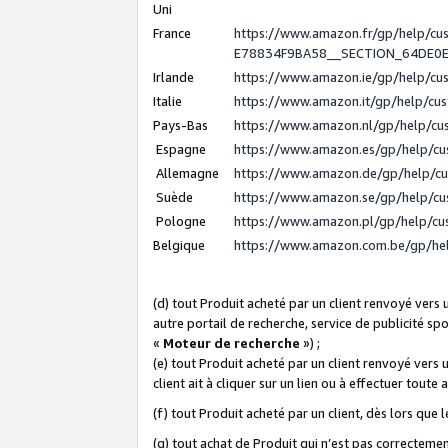
Uni
France
https://www.amazon.fr/gp/help/c
E78834F9BA58__SECTION_64DE0
Irlande
https://www.amazon.ie/gp/help/c
Italie
https://www.amazon.it/gp/help/cu
Pays-Bas
https://www.amazon.nl/gp/help/c
Espagne
https://www.amazon.es/gp/help/c
Allemagne
https://www.amazon.de/gp/help/c
Suède
https://www.amazon.se/gp/help/c
Pologne
https://www.amazon.pl/gp/help/c
Belgique
https://www.amazon.com.be/gp/h
(d) tout Produit acheté par un client renvoyé vers
autre portail de recherche, service de publicité sp
«
Moteur de recherche
») ;
(e) tout Produit acheté par un client renvoyé vers 
client ait à cliquer sur un lien ou à effectuer toute 
(f) tout Produit acheté par un client, dès lors que
(g) tout achat de Produit qui n’est pas correctemen