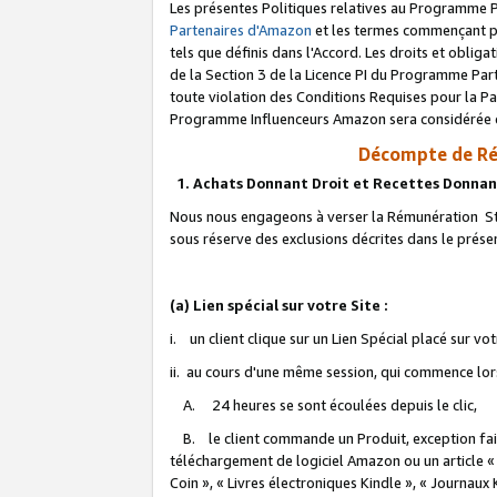
Les présentes Politiques relatives au Programme P
Partenaires d'Amazon
et les termes commençant pa
tels que définis dans l'Accord. Les droits et oblig
de la Section 3 de la Licence PI du Programme Parte
toute violation des Conditions Requises pour la Pa
Programme Influenceurs Amazon sera considérée co
Décompte de Ré
1. Achats Donnant Droit et Recettes Donnan
Nous nous engageons à verser la Rémunération Sta
sous réserve des exclusions décrites dans le prés
(a) Lien spécial sur votre Site :
i. un client clique sur un Lien Spécial placé sur vo
ii. au cours d'une même session, qui commence lorsq
A. 24 heures se sont écoulées depuis le clic,
B. le client commande un Produit, exception faite
téléchargement de logiciel Amazon ou un article «
Coin », « Livres électroniques Kindle », « Journaux