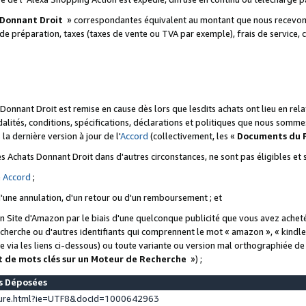
 Donnant Droit
» correspondantes équivalent au montant que nous recevons
 de préparation, taxes (taxes de vente ou TVA par exemple), frais de service, c
s Donnant Droit est remise en cause dès lors que lesdits achats ont lieu en r
lités, conditions, spécifications, déclarations et politiques que nous somme
a dernière version à jour de l'
Accord
(collectivement, les «
Documents du
 des Achats Donnant Droit dans d'autres circonstances, ne sont pas éligibles e
e
Accord
;
d'une annulation, d'un retour ou d'un remboursement ; et
 un Site d'Amazon par le biais d'une quelconque publicité que vous avez acheté
cherche ou d'autres identifiants qui comprennent le mot « amazon », « kindl
 via les liens ci-dessous) ou toute variante ou version mal orthographiée d
t de mots clés sur un Moteur de Recherche
») ;
es Déposées
ture.html?ie=UTF8&docId=1000642963