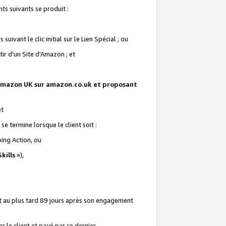
ts suivants se produit :
vant le clic initial sur le Lien Spécial ; ou
ir d'un Site d'Amazon ; et
te Amazon UK sur amazon.co.uk et proposant
et
e termine lorsque le client soit :
ping Action, ou
kills
»),
it au plus tard 89 jours après son engagement
 le client et payé par ce dernier.