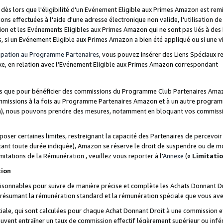
s lors que l'éligibilité d'un Evénement Eligible aux Primes Amazon est remis
ions effectuées à l'aide d'une adresse électronique non valide, l'utilisation d
on et les Evénements Eligibles aux Primes Amazon qui ne sont pas liés à des 
s, si un Evénement Eligible aux Primes Amazon a bien été appliqué ou si une vio
cipation au Programme Partenaires
, vous pouvez insérer des Liens Spéciaux 
xe, en relation avec l’Evénement Eligible aux Primes Amazon correspondant
sées que pour bénéficier des commissions du Programme Club Partenaires Amaz
mmissions à la fois au Programme Partenaires Amazon et à un autre programme
on), nous pouvons prendre des mesures, notamment en bloquant vos commission
oser certaines limites, restreignant la capacité des Partenaires de percevo
stant toute durée indiquée), Amazon se réserve le droit de suspendre ou de m
mitations de la Rémunération , veuillez vous reporter à l'
Annexe
(«
Limitati
tion
sonnables pour suivre de manière précise et complète les Achats Donnant Dro
ts résumant la rémunération standard et la rémunération spéciale que vous av
ale, qui sont calculées pour chaque Achat Donnant Droit à une commission e
uvent entraîner un taux de commission effectif légèrement supérieur ou infér