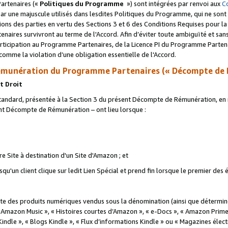
artenaires («
Politiques du Programme
») sont intégrées par renvoi aux
C
r une majuscule utilisés dans lesdites Politiques du Programme, qui ne sont 
ations des parties en vertu des Sections 3 et 6 des Conditions Requises pour l
naires survivront au terme de l'Accord. Afin d’éviter toute ambiguïté et sans l
rticipation au Programme Partenaires, de la Licence PI du Programme Partenai
mme la violation d’une obligation essentielle de l'Accord.
munération du Programme Partenaires (« Décompte de 
t Droit
ndard, présentée à la Section 3 du présent Décompte de Rémunération, en r
ent Décompte de Rémunération – ont lieu lorsque :
tre Site à destination d'un Site d'Amazon ; et
u'un client clique sur ledit Lien Spécial et prend fin lorsque le premier des
 des produits numériques vendus sous la dénomination (ainsi que déterminé 
 Amazon Music », « Histoires courtes d’Amazon », « e-Docs », « Amazon Prim
 Kindle », « Blogs Kindle », « Flux d’informations Kindle » ou « Magazines éle