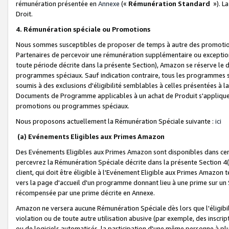
rémunération présentée en
Annexe
(«
Rémunération Standard
»). L
Droit.
4. Rémunération spéciale ou Promotions
Nous sommes susceptibles de proposer de temps à autre des promotion
Partenaires de percevoir une rémunération supplémentaire ou exceptio
toute période décrite dans la présente Section), Amazon se réserve le
programmes spéciaux. Sauf indication contraire, tous les programmes s
soumis à des exclusions d'éligibilité semblables à celles présentées à 
Documents de Programme applicables à un achat de Produit s'appliquera
promotions ou programmes spéciaux.
Nous proposons actuellement la Rémunération Spéciale suivante :
ici
(a) Evénements Eligibles aux Primes Amazon
Des Evénements Eligibles aux Primes Amazon sont disponibles dans cer
percevrez la Rémunération Spéciale décrite dans la présente Section 4(
client, qui doit être éligible à l'Evénement Eligible aux Primes Amazon te
vers la page d'accueil d'un programme donnant lieu à une prime sur un Si
récompensée par une prime décrite en Annexe.
Amazon ne versera aucune Rémunération Spéciale dès lors que l'éligibi
violation ou de toute autre utilisation abusive (par exemple, des inscrip
ou de logiciels automatisés, la participation d'une même personne à p