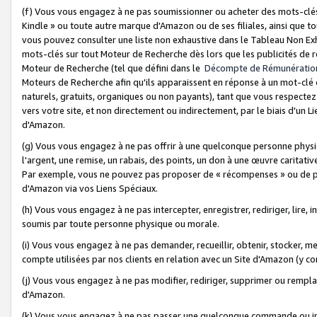
(f) Vous vous engagez à ne pas soumissionner ou acheter des mots-clés,
Kindle » ou toute autre marque d'Amazon ou de ses filiales, ainsi que t
vous pouvez consulter une liste non exhaustive dans le Tableau Non Ex
mots-clés sur tout Moteur de Recherche dès lors que les publicités de 
Moteur de Recherche (tel que défini dans le
Décompte de Rémunératio
Moteurs de Recherche afin qu'ils apparaissent en réponse à un mot-clé o
naturels, gratuits, organiques ou non payants), tant que vous respectez 
vers votre site, et non directement ou indirectement, par le biais d'un Li
d'Amazon.
(g) Vous vous engagez à ne pas offrir à une quelconque personne physi
l'argent, une remise, un rabais, des points, un don à une œuvre caritativ
Par exemple, vous ne pouvez pas proposer de « récompenses » ou de p
d'Amazon via vos Liens Spéciaux.
(h) Vous vous engagez à ne pas intercepter, enregistrer, rediriger, lire
soumis par toute personne physique ou morale.
(i) Vous vous engagez à ne pas demander, recueillir, obtenir, stocker, 
compte utilisées par nos clients en relation avec un Site d'Amazon (y c
(j) Vous vous engagez à ne pas modifier, rediriger, supprimer ou rempla
d'Amazon.
(k) Vous vous engagez à ne pas passer une quelconque commande ou init