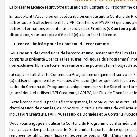
La présente Licence régit votre utilisation du Contenu du Programme d
En acceptant l'Accord ou en accédant à ou en utilisant le Contenu du P
autres outils (collectivement, la «
API Créateurs et PA API
») qui vous pe
autres informations et contenus associés aux Produits («
Contenu publ
disposition, vous acceptez d'être lié(e) à la présente Licence.
1. Licence Limitée pour le Contenu du Programme
Sous réserve des conditions de
l'Accord
et uniquement aux fins limitées
compris la présente Licence et les autres
Politiques du Programme
], n
non exclusive, libre de toute redevance et ne pouvant faire l'objet de so
(a) copier et afficher le Contenu du Programme uniquement sur votre Si
(b) utiliser uniquement les Marques d'Amazon [telles que définies dans 
cadre du Contenu du Programme, uniquement sur votre Site et confo
(c) accéder à et utiliser l’API Créateurs, l’API PA, les Flux de Données e
Cette licence n'inclut pas le téléchargement, la copie ou toute autre util
d’exploration de données, de robots ou d’outils similaires de collecte
inclut l’API Créateurs, l’API PA, les Flux de Données et le Contenu Publici
Vous vous engagez à utiliser le Contenu du Programme conformément a
licence accordée par la présente. Sans limiter la portée de ce qui pré
renvoyer les utilisateurs finaux et les ventes vers un Site d'Amazon et