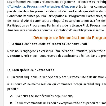
Les présentes Politiques relatives au Programme Partenaires («
Politi
d’Adhésion au Programme Partenaires d'Amazon
et les termes commenç
pas définis dans les présentes, devront s'entendre tels que définis dans 
Conditions Requises pour la Participation au Programme Partenaires, ai
de l'Accord. Afin d’éviter toute ambiguïté et sans limitation, aux fins de
Participation au Programme Partenaires, de la Licence PI du Programme 
Amazon sera considérée comme la violation d’une obligation essentielle
Décompte de Rémunération du Program
1. Achats Donnant Droit et Recettes Donnant Droit
Nous nous engageons à verser la Rémunération Standard, présentée à l
Donnant Droit
» qui – sous réserve des exclusions décrites dans le p
(a) Lien spécial sur votre Site :
i. un client clique sur un Lien Spécial placé sur votre Site à destination
ii. au cours d'une même session, qui commence lorsqu'un client clique s
produit :
A. 24 heures se sont écoulées depuis le clic,
B. le client commande un Produit, exception faite des produits numéri