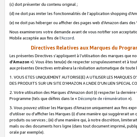
(c) doit présenter du contenu original ;
(d) ne doit pas imiter les fonctionnalités de l'application shopping d'Am
(e) ne doit pas héberger ou afficher des pages web d'Amazon dans de
Nous examinerons votre demande avant de vous notifier son acceptatio
Mobile acceptée aux fins de l'
Accord
.
Directives Relatives aux Marques du Progra
Les présentes Directives s'appliquent à l'utilisation des marques que
d'Amazon
»). Vous êtes tenu(e) de respecter scrupuleusement et à tou
aux présentes Directives entraînera la résiliation automatique de toute
1. VOUS ETES UNIQUEMENT AUTORISE(E) A UTILISER LES MARQUES D'
DES PRODUITS SUR UN SITE D'AMAZON A L'AIDE D'UN LIEN SPECIAL 
2. Votre utilisation des Marques d'Amazon doit (i) respecter la dernière
Programme (tels que définis dans le «
Décompte de rémunération
»).
3. Vous pouvez utiliser les Marques d'Amazon uniquement aux fins expr
d'utiliser ou d'afficher les Marques (i) d’une manière qui suggérerait un
produits ou services ; (iii) d’une manière qui, à notre discrétion, limit
mails ou des documents hors ligne (dans tout document imprimé, publip
orale par exemple).