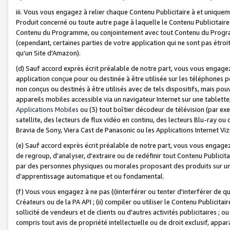
iii. Vous vous engagez à relier chaque Contenu Publicitaire à et uniqu
Produit concerné ou toute autre page à laquelle le Contenu Publicitaire
Contenu du Programme, ou conjointement avec tout Contenu du Programm
(cependant, certaines parties de votre application qui ne sont pas étroi
qu'un Site d'Amazon).
(d) Sauf accord exprès écrit préalable de notre part, vous vous engagez à
application conçue pour ou destinée à être utilisée sur les téléphones p
non conçus ou destinés à être utilisés avec de tels dispositifs, mais pouv
appareils mobiles accessible via un navigateur Internet sur une tablett
Applications Mobiles
ou (3) tout boîtier décodeur de télévision (par ex
satellite, des lecteurs de flux vidéo en continu, des lecteurs Blu-ray o
Bravia de Sony, Viera Cast de Panasonic ou les Applications Internet Viz
(e) Sauf accord exprès écrit préalable de notre part, vous vous engagez 
de regroup, d'analyser, d'extraire ou de redéfinir tout Contenu Publicitai
par des personnes physiques ou morales proposant des produits sur un
d’apprentissage automatique et ou fondamental.
(f) Vous vous engagez à ne pas (i)interférer ou tenter d'interférer de 
Créateurs ou de la PA API ; (ii) compiler ou utiliser le Contenu Publicita
sollicité de vendeurs et de clients ou d'autres activités publicitaires ; ou (
compris tout avis de propriété intellectuelle ou de droit exclusif, appar