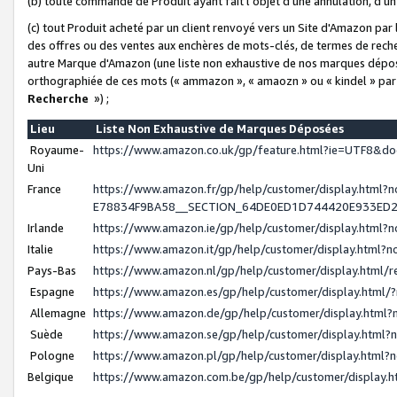
(b) toute commande de Produit ayant fait l'objet d'une annulation, d'u
(c) tout Produit acheté par un client renvoyé vers un Site d'Amazon par
des offres ou des ventes aux enchères de mots-clés, de termes de reche
autre Marque d'Amazon (une liste non exhaustive de nos marques déposée
orthographiée de ces mots (« ammazon », « amaozn » ou « kindel » par
Recherche
») ;
Lieu
Liste Non Exhaustive de Marques Déposées
Royaume-
https://www.amazon.co.uk/gp/feature.html?ie=UTF8&
Uni
France
https://www.amazon.fr/gp/help/customer/display.ht
E78834F9BA58__SECTION_64DE0ED1D744420E933ED
Irlande
https://www.amazon.ie/gp/help/customer/display.htm
Italie
https://www.amazon.it/gp/help/customer/display.html
Pays-Bas
https://www.amazon.nl/gp/help/customer/display.html
Espagne
https://www.amazon.es/gp/help/customer/display.html
Allemagne
https://www.amazon.de/gp/help/customer/display.htm
Suède
https://www.amazon.se/gp/help/customer/display.htm
Pologne
https://www.amazon.pl/gp/help/customer/display.html
Belgique
https://www.amazon.com.be/gp/help/customer/displa