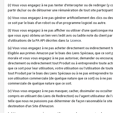
(r) Vous vous engagez à ne pas tenter d'intercepter ou de rediriger (y comp
partir de/sur ou de détourner une rémunération de tout site participa
(s) Vous vous engagez à ne pas générer artificiellement des clics ou de
ce soit par le biais d'un robot ou d'un programme logiciel ou autre.
(t) Vous vous engagez à ne pas afficher ou utiliser d’une quelconque man
que vous ayez obtenu un lien vers ledit avis ou ladite note du client par
d’utilisations de la PA API décrites dans la
Licence
.
(u) Vous vous engagez à ne pas acheter directement ou indirectement t
Eligible aux primes Amazon par le biais des Liens Spéciaux, que ce soit 
morale et vous vous engagez à ne pas autoriser, demander ou encourager
directement ou indirectement tout Produit ou à entreprendre toute acti
que ce soit pour leur utilisation, votre utilisation ou l'utilisation de
tout Produit par le biais des Liens Spéciaux ou à ne pas entreprendre t
son utilisation commerciale (de quelque nature que ce soit) ou à ne pas o
commerciale de quelque nature que ce soit.
(v) Vous vous engagez à ne pas masquer, cacher, dissimuler ou occulter 
compris en utilisant des Liens de Redirection) ou l'agent utilisateur de 
telle que nous ne puissions pas déterminer de façon raisonnable le site ou
destination d'un Site d'Amazon.