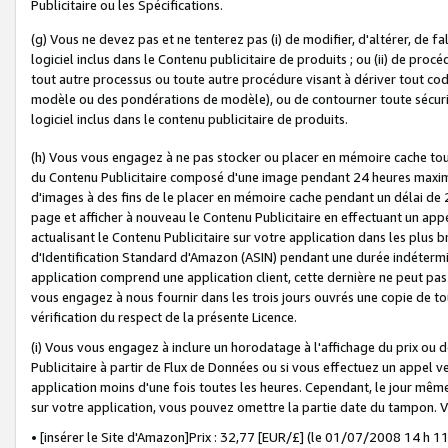
Publicitaire ou les Spécifications.
(g) Vous ne devez pas et ne tenterez pas (i) de modifier, d'altérer, de f
logiciel inclus dans le Contenu publicitaire de produits ; ou (ii) de proc
tout autre processus ou toute autre procédure visant à dériver tout c
modèle ou des pondérations de modèle), ou de contourner toute sécurité a
logiciel inclus dans le contenu publicitaire de produits.
(h) Vous vous engagez à ne pas stocker ou placer en mémoire cache tou
du Contenu Publicitaire composé d'une image pendant 24 heures maxim
d'images à des fins de le placer en mémoire cache pendant un délai de
page et afficher à nouveau le Contenu Publicitaire en effectuant un app
actualisant le Contenu Publicitaire sur votre application dans les plus 
d'Identification Standard d'Amazon (ASIN) pendant une durée indéterminé
application comprend une application client, cette dernière ne peut pa
vous engagez à nous fournir dans les trois jours ouvrés une copie de tou
vérification du respect de la présente Licence.
(i) Vous vous engagez à inclure un horodatage à l'affichage du prix ou 
Publicitaire à partir de Flux de Données ou si vous effectuez un appel ve
application moins d'une fois toutes les heures. Cependant, le jour même
sur votre application, vous pouvez omettre la partie date du tampon.
• [insérer le Site d'Amazon]Prix : 32,77 [EUR/£] (le 01/07/2008 14 h 11 