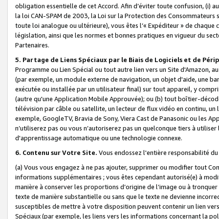
obligation essentielle de cet Accord. Afin d’éviter toute confusion, (i) a
la loi CAN-SPAM de 2003, la Loi sur la Protection des Consommateurs s
toute loi analogue ou ultérieure), vous êtes l’« Expéditeur » de chaque 
législation, ainsi que les normes et bonnes pratiques en vigueur du s
Partenaires.
5. Partage de Liens Spéciaux par le Biais de Logiciels et de Pér
Programme ou Lien Spécial ou tout autre lien vers un Site d'Amazon, au su
(par exemple, un module externe de navigation, un objet d'aide, une ba
exécutée ou installée par un utilisateur final) sur tout appareil, y comp
(autre qu'une Application Mobile Approuvée); ou (b) tout boîtier-décod
télévision par câble ou satellite, un lecteur de flux vidéo en continu, un
exemple, GoogleTV, Bravia de Sony, Viera Cast de Panasonic ou les Appli
n’utiliserez pas ou vous n’autoriserez pas un quelconque tiers à utili
d'apprentissage automatique ou une technologie connexe.
6. Contenu sur Votre Site.
Vous endossez l'entière responsabilité du
(a) Vous vous engagez à ne pas ajouter, supprimer ou modifier tout Co
informations supplémentaires ; vous êtes cependant autorisé(e) à modi
manière à conserver les proportions d’origine de l’image ou à tronquer
texte de manière substantielle ou sans que le texte ne devienne incorr
susceptibles de mettre à votre disposition peuvent contenir un lien ver
Spéciaux (par exemple, les liens vers les informations concernant la poli