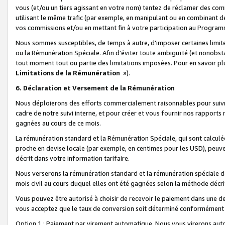
vous (et/ou un tiers agissant en votre nom) tentez de réclamer des c
utilisant le même trafic (par exemple, en manipulant ou en combinant 
vos commissions et/ou en mettant fin à votre participation au Progra
Nous sommes susceptibles, de temps à autre, d'imposer certaines limit
ou la Rémunération Spéciale. Afin d'éviter toute ambiguïté (et nonobst
tout moment tout ou partie des limitations imposées. Pour en savoir plus
Limitations de la Rémunération
»).
6. Déclaration et Versement de la Rémunération
Nous déploierons des efforts commercialement raisonnables pour suivr
cadre de notre suivi interne, et pour créer et vous fournir nos rapport
gagnées au cours de ce mois.
La rémunération standard et la Rémunération Spéciale, qui sont calcul
proche en devise locale (par exemple, en centimes pour les USD), peuve
décrit dans votre information tarifaire.
Nous verserons la rémunération standard et la rémunération spéciale da
mois civil au cours duquel elles ont été gagnées selon la méthode décr
Vous pouvez être autorisé à choisir de recevoir le paiement dans une dev
vous acceptez que le taux de conversion soit déterminé conformément
Option 1 : Paiement par virement automatique.
Nous vous virerons aut