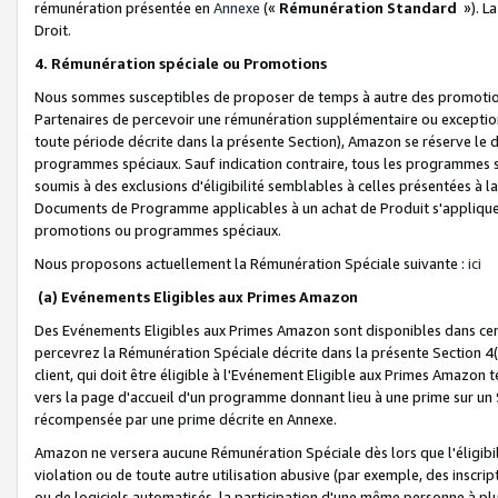
rémunération présentée en
Annexe
(«
Rémunération Standard
»). L
Droit.
4. Rémunération spéciale ou Promotions
Nous sommes susceptibles de proposer de temps à autre des promotion
Partenaires de percevoir une rémunération supplémentaire ou exceptio
toute période décrite dans la présente Section), Amazon se réserve le
programmes spéciaux. Sauf indication contraire, tous les programmes s
soumis à des exclusions d'éligibilité semblables à celles présentées à 
Documents de Programme applicables à un achat de Produit s'appliquera
promotions ou programmes spéciaux.
Nous proposons actuellement la Rémunération Spéciale suivante :
ici
(a) Evénements Eligibles aux Primes Amazon
Des Evénements Eligibles aux Primes Amazon sont disponibles dans cer
percevrez la Rémunération Spéciale décrite dans la présente Section 4(
client, qui doit être éligible à l'Evénement Eligible aux Primes Amazon te
vers la page d'accueil d'un programme donnant lieu à une prime sur un Si
récompensée par une prime décrite en Annexe.
Amazon ne versera aucune Rémunération Spéciale dès lors que l'éligibi
violation ou de toute autre utilisation abusive (par exemple, des inscrip
ou de logiciels automatisés, la participation d'une même personne à p