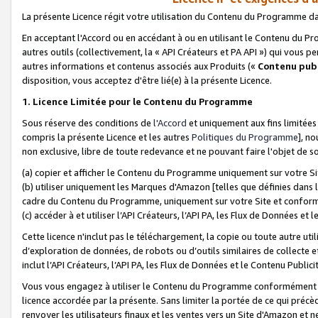
La présente Licence régit votre utilisation du Contenu du Programme d
En acceptant l'Accord ou en accédant à ou en utilisant le Contenu du P
autres outils (collectivement, la «
API Créateurs et PA API
») qui vous pe
autres informations et contenus associés aux Produits («
Contenu publ
disposition, vous acceptez d'être lié(e) à la présente Licence.
1. Licence Limitée pour le Contenu du Programme
Sous réserve des conditions de
l'Accord
et uniquement aux fins limitées
compris la présente Licence et les autres
Politiques du Programme
], n
non exclusive, libre de toute redevance et ne pouvant faire l'objet de so
(a) copier et afficher le Contenu du Programme uniquement sur votre Si
(b) utiliser uniquement les Marques d'Amazon [telles que définies dans 
cadre du Contenu du Programme, uniquement sur votre Site et confo
(c) accéder à et utiliser l’API Créateurs, l’API PA, les Flux de Données e
Cette licence n'inclut pas le téléchargement, la copie ou toute autre util
d’exploration de données, de robots ou d’outils similaires de collecte
inclut l’API Créateurs, l’API PA, les Flux de Données et le Contenu Publici
Vous vous engagez à utiliser le Contenu du Programme conformément a
licence accordée par la présente. Sans limiter la portée de ce qui pré
renvoyer les utilisateurs finaux et les ventes vers un Site d'Amazon et