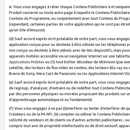
iii. Vous vous engagez à relier chaque Contenu Publicitaire à et uniqu
Produit concerné ou toute autre page à laquelle le Contenu Publicitaire
Contenu du Programme, ou conjointement avec tout Contenu du Programm
(cependant, certaines parties de votre application qui ne sont pas étroi
qu'un Site d'Amazon).
(d) Sauf accord exprès écrit préalable de notre part, vous vous engagez à
application conçue pour ou destinée à être utilisée sur les téléphones p
non conçus ou destinés à être utilisés avec de tels dispositifs, mais pouv
appareils mobiles accessible via un navigateur Internet sur une tablett
Applications Mobiles
ou (3) tout boîtier décodeur de télévision (par ex
satellite, des lecteurs de flux vidéo en continu, des lecteurs Blu-ray o
Bravia de Sony, Viera Cast de Panasonic ou les Applications Internet Viz
(e) Sauf accord exprès écrit préalable de notre part, vous vous engagez 
de regroup, d'analyser, d'extraire ou de redéfinir tout Contenu Publicitai
par des personnes physiques ou morales proposant des produits sur un
d’apprentissage automatique et ou fondamental.
(f) Vous vous engagez à ne pas (i)interférer ou tenter d'interférer de 
Créateurs ou de la PA API ; (ii) compiler ou utiliser le Contenu Publicita
sollicité de vendeurs et de clients ou d'autres activités publicitaires ; ou (
compris tout avis de propriété intellectuelle ou de droit exclusif, appar