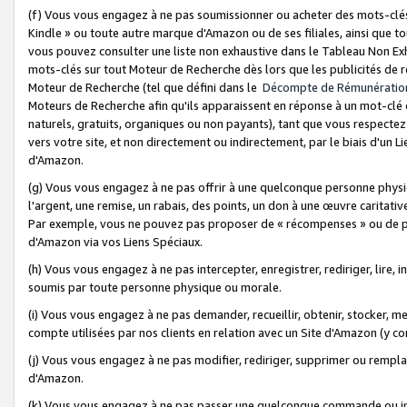
(f) Vous vous engagez à ne pas soumissionner ou acheter des mots-clés,
Kindle » ou toute autre marque d'Amazon ou de ses filiales, ainsi que t
vous pouvez consulter une liste non exhaustive dans le Tableau Non Ex
mots-clés sur tout Moteur de Recherche dès lors que les publicités de 
Moteur de Recherche (tel que défini dans le
Décompte de Rémunératio
Moteurs de Recherche afin qu'ils apparaissent en réponse à un mot-clé o
naturels, gratuits, organiques ou non payants), tant que vous respectez 
vers votre site, et non directement ou indirectement, par le biais d'un Li
d'Amazon.
(g) Vous vous engagez à ne pas offrir à une quelconque personne physi
l'argent, une remise, un rabais, des points, un don à une œuvre caritativ
Par exemple, vous ne pouvez pas proposer de « récompenses » ou de p
d'Amazon via vos Liens Spéciaux.
(h) Vous vous engagez à ne pas intercepter, enregistrer, rediriger, lire
soumis par toute personne physique ou morale.
(i) Vous vous engagez à ne pas demander, recueillir, obtenir, stocker, 
compte utilisées par nos clients en relation avec un Site d'Amazon (y c
(j) Vous vous engagez à ne pas modifier, rediriger, supprimer ou rempla
d'Amazon.
(k) Vous vous engagez à ne pas passer une quelconque commande ou init