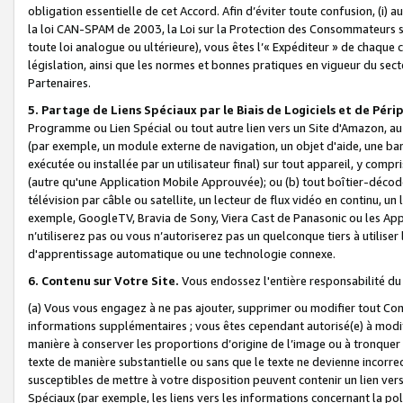
obligation essentielle de cet Accord. Afin d’éviter toute confusion, (i) a
la loi CAN-SPAM de 2003, la Loi sur la Protection des Consommateurs s
toute loi analogue ou ultérieure), vous êtes l’« Expéditeur » de chaque 
législation, ainsi que les normes et bonnes pratiques en vigueur du s
Partenaires.
5. Partage de Liens Spéciaux par le Biais de Logiciels et de Pér
Programme ou Lien Spécial ou tout autre lien vers un Site d'Amazon, au su
(par exemple, un module externe de navigation, un objet d'aide, une ba
exécutée ou installée par un utilisateur final) sur tout appareil, y comp
(autre qu'une Application Mobile Approuvée); ou (b) tout boîtier-décod
télévision par câble ou satellite, un lecteur de flux vidéo en continu, un
exemple, GoogleTV, Bravia de Sony, Viera Cast de Panasonic ou les Appli
n’utiliserez pas ou vous n’autoriserez pas un quelconque tiers à utili
d'apprentissage automatique ou une technologie connexe.
6. Contenu sur Votre Site.
Vous endossez l'entière responsabilité du
(a) Vous vous engagez à ne pas ajouter, supprimer ou modifier tout Co
informations supplémentaires ; vous êtes cependant autorisé(e) à modi
manière à conserver les proportions d’origine de l’image ou à tronquer
texte de manière substantielle ou sans que le texte ne devienne incorr
susceptibles de mettre à votre disposition peuvent contenir un lien ver
Spéciaux (par exemple, les liens vers les informations concernant la poli