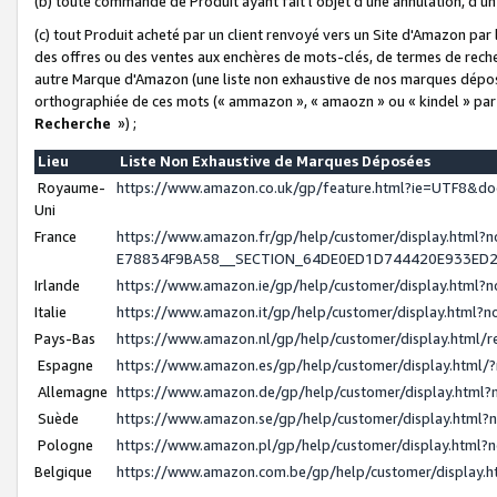
(b) toute commande de Produit ayant fait l'objet d'une annulation, d'u
(c) tout Produit acheté par un client renvoyé vers un Site d'Amazon par
des offres ou des ventes aux enchères de mots-clés, de termes de reche
autre Marque d'Amazon (une liste non exhaustive de nos marques déposée
orthographiée de ces mots (« ammazon », « amaozn » ou « kindel » par
Recherche
») ;
Lieu
Liste Non Exhaustive de Marques Déposées
Royaume-
https://www.amazon.co.uk/gp/feature.html?ie=UTF8&
Uni
France
https://www.amazon.fr/gp/help/customer/display.ht
E78834F9BA58__SECTION_64DE0ED1D744420E933ED
Irlande
https://www.amazon.ie/gp/help/customer/display.htm
Italie
https://www.amazon.it/gp/help/customer/display.html
Pays-Bas
https://www.amazon.nl/gp/help/customer/display.html
Espagne
https://www.amazon.es/gp/help/customer/display.html
Allemagne
https://www.amazon.de/gp/help/customer/display.htm
Suède
https://www.amazon.se/gp/help/customer/display.htm
Pologne
https://www.amazon.pl/gp/help/customer/display.html
Belgique
https://www.amazon.com.be/gp/help/customer/displa