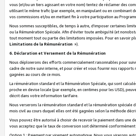
vous (et/ou un tiers agissant en votre nom) tentez de réclamer des c
utilisant le même trafic (par exemple, en manipulant ou en combinant 
vos commissions et/ou en mettant fin à votre participation au Progra
Nous sommes susceptibles, de temps à autre, d'imposer certaines limit
ou la Rémunération Spéciale. Afin d'éviter toute ambiguïté (et nonobst
tout moment tout ou partie des limitations imposées. Pour en savoir plus
Limitations de la Rémunération
»).
6. Déclaration et Versement de la Rémunération
Nous déploierons des efforts commercialement raisonnables pour suivr
cadre de notre suivi interne, et pour créer et vous fournir nos rapport
gagnées au cours de ce mois.
La rémunération standard et la Rémunération Spéciale, qui sont calcul
proche en devise locale (par exemple, en centimes pour les USD), peuve
décrit dans votre information tarifaire.
Nous verserons la rémunération standard et la rémunération spéciale da
mois civil au cours duquel elles ont été gagnées selon la méthode décr
Vous pouvez être autorisé à choisir de recevoir le paiement dans une dev
vous acceptez que le taux de conversion soit déterminé conformément
Option 1 : Paiement par virement automatique.
Nous vous virerons aut