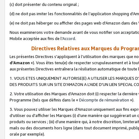
(c) doit présenter du contenu original ;
(d) ne doit pas imiter les fonctionnalités de l'application shopping d'Am
(e) ne doit pas héberger ou afficher des pages web d'Amazon dans de
Nous examinerons votre demande avant de vous notifier son acceptatio
Mobile acceptée aux fins de l'
Accord
.
Directives Relatives aux Marques du Progra
Les présentes Directives s'appliquent à l'utilisation des marques que
d'Amazon
»). Vous êtes tenu(e) de respecter scrupuleusement et à tou
aux présentes Directives entraînera la résiliation automatique de toute
1. VOUS ETES UNIQUEMENT AUTORISE(E) A UTILISER LES MARQUES D'
DES PRODUITS SUR UN SITE D'AMAZON A L'AIDE D'UN LIEN SPECIAL 
2. Votre utilisation des Marques d'Amazon doit (i) respecter la dernière
Programme (tels que définis dans le «
Décompte de rémunération
»).
3. Vous pouvez utiliser les Marques d'Amazon uniquement aux fins expr
d'utiliser ou d'afficher les Marques (i) d’une manière qui suggérerait un
produits ou services ; (iii) d’une manière qui, à notre discrétion, limit
mails ou des documents hors ligne (dans tout document imprimé, publip
orale par exemple).