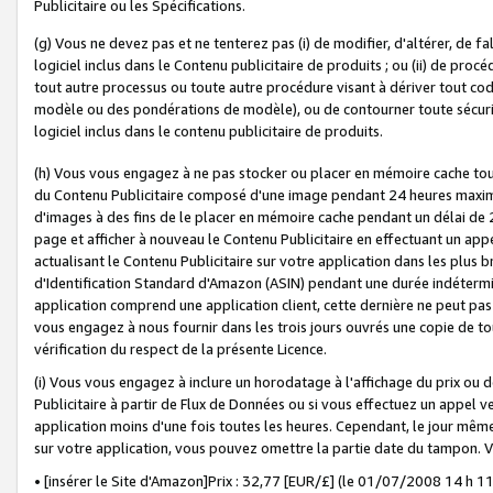
Publicitaire ou les Spécifications.
(g) Vous ne devez pas et ne tenterez pas (i) de modifier, d'altérer, de f
logiciel inclus dans le Contenu publicitaire de produits ; ou (ii) de proc
tout autre processus ou toute autre procédure visant à dériver tout c
modèle ou des pondérations de modèle), ou de contourner toute sécurité a
logiciel inclus dans le contenu publicitaire de produits.
(h) Vous vous engagez à ne pas stocker ou placer en mémoire cache tou
du Contenu Publicitaire composé d'une image pendant 24 heures maxim
d'images à des fins de le placer en mémoire cache pendant un délai de
page et afficher à nouveau le Contenu Publicitaire en effectuant un app
actualisant le Contenu Publicitaire sur votre application dans les plus 
d'Identification Standard d'Amazon (ASIN) pendant une durée indéterminé
application comprend une application client, cette dernière ne peut pa
vous engagez à nous fournir dans les trois jours ouvrés une copie de tou
vérification du respect de la présente Licence.
(i) Vous vous engagez à inclure un horodatage à l'affichage du prix ou 
Publicitaire à partir de Flux de Données ou si vous effectuez un appel ve
application moins d'une fois toutes les heures. Cependant, le jour même
sur votre application, vous pouvez omettre la partie date du tampon.
• [insérer le Site d'Amazon]Prix : 32,77 [EUR/£] (le 01/07/2008 14 h 11 