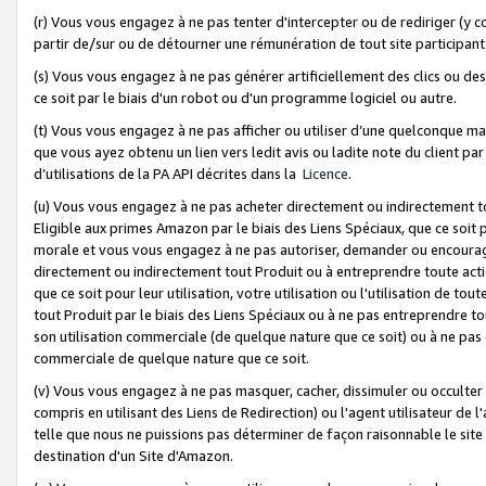
(r) Vous vous engagez à ne pas tenter d'intercepter ou de rediriger (y comp
partir de/sur ou de détourner une rémunération de tout site participa
(s) Vous vous engagez à ne pas générer artificiellement des clics ou de
ce soit par le biais d'un robot ou d'un programme logiciel ou autre.
(t) Vous vous engagez à ne pas afficher ou utiliser d’une quelconque man
que vous ayez obtenu un lien vers ledit avis ou ladite note du client par
d’utilisations de la PA API décrites dans la
Licence
.
(u) Vous vous engagez à ne pas acheter directement ou indirectement t
Eligible aux primes Amazon par le biais des Liens Spéciaux, que ce soit 
morale et vous vous engagez à ne pas autoriser, demander ou encourager
directement ou indirectement tout Produit ou à entreprendre toute acti
que ce soit pour leur utilisation, votre utilisation ou l'utilisation de
tout Produit par le biais des Liens Spéciaux ou à ne pas entreprendre t
son utilisation commerciale (de quelque nature que ce soit) ou à ne pas o
commerciale de quelque nature que ce soit.
(v) Vous vous engagez à ne pas masquer, cacher, dissimuler ou occulter 
compris en utilisant des Liens de Redirection) ou l'agent utilisateur de 
telle que nous ne puissions pas déterminer de façon raisonnable le site ou
destination d'un Site d'Amazon.