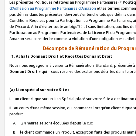
Les présentes Politiques relatives au Programme Partenaires («
Politi
d’Adhésion au Programme Partenaires d'Amazon
et les termes commenç
pas définis dans les présentes, devront s'entendre tels que définis dans 
Conditions Requises pour la Participation au Programme Partenaires, ai
de l'Accord. Afin d’éviter toute ambiguïté et sans limitation, aux fins de
Participation au Programme Partenaires, de la Licence PI du Programme 
Amazon sera considérée comme la violation d’une obligation essentielle
Décompte de Rémunération du Program
1. Achats Donnant Droit et Recettes Donnant Droit
Nous nous engageons à verser la Rémunération Standard, présentée à l
Donnant Droit
» qui – sous réserve des exclusions décrites dans le p
(a) Lien spécial sur votre Site :
i. un client clique sur un Lien Spécial placé sur votre Site à destination
ii. au cours d'une même session, qui commence lorsqu'un client clique s
produit :
A. 24 heures se sont écoulées depuis le clic,
B. le client commande un Produit, exception faite des produits numéri