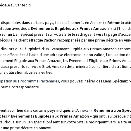
ciale suivante :
ici
disponibles dans certains pays, tels qu'énumérés en
Annexe
(«
Rémunérati
relation avec des «
Evénements Eligibles aux Primes Amazon
» si (1) un c
 sur un Lien Spécial présent sur votre Site le redirigeant vers la page d'acc
 découle, le client effectue l'action récompensée par une prime décrite en Ann
s lors que l'éligibilité d'un Evénement Eligible aux Primes Amazon est remis
ions effectuées à l'aide d'une adresse électronique non valide, l'utilisation d
nement Eligible aux Primes Amazon, les Evénement Eligible aux Primes Amazo
ciaux présents sur votre Site). Amazon déterminera à son entière discrétion, 
ne utilisation abusive a eu lieu.
cipation au Programme Partenaires
, vous pouvez insérer des Liens Spéciaux r
la prime correspondante.
t avoir lieu dans certains pays indiqués à l'
Annexe
(«
Rémunération Spéc
c les «
Evénements Eligibles aux Primes Amazon
» qui ont lieu lorsque (1)
 clique sur un lien spécial présent sur votre Site le redirigeant vers le site 
ar une prime décrite en Annexe.