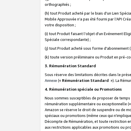
orthographiés ;
(h) tout Produit acheté par le biais d’un Lien Spéc
Mobile Approuvée n’a pas été fourni par l’API Créat
votre disposition ;
(i) tout Produit faisant l'objet d'un Evénement El
Spéciale correspondante) ;
(j) tout Produit acheté sous forme d'abonnement (s
(k) toute version préliminaire ou Produit en pré-c
3. Rémunération Standard
Sous réserve des limitations décrites dans le pré
Annexe
(«
Rémunération Standard
»). La Rému
4. Rémunération spéciale ou Promotions
Nous sommes susceptibles de proposer de temps à
rémunération supplémentaire ou exceptionnelle (
Amazon se réserve le droit de suspendre ou de mo
spéciaux ou promotions (même ceux qui n'impliquent
Décompte de Rémunération, et toute restriction e
aux restrictions applicables aux promotions ou p