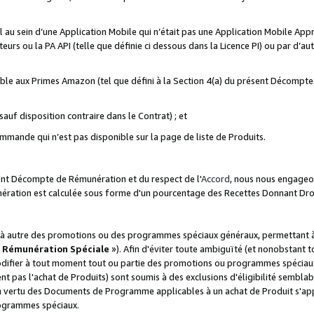
ial au sein d’une Application Mobile qui n’était pas une Application Mobile Ap
eurs ou la PA API (telle que définie ci dessous dans la Licence PI) ou par d’au
igible aux Primes Amazon (tel que défini à la Section 4(a) du présent Décomp
auf disposition contraire dans le Contrat) ; et
ommande qui n’est pas disponible sur la page de liste de Produits.
sent Décompte de Rémunération et du respect de l'
Accord
, nous nous engageo
nération est calculée sous forme d'un pourcentage des Recettes Donnant Dro
 autre des promotions ou des programmes spéciaux généraux, permettant à t
«
Rémunération Spéciale
»). Afin d'éviter toute ambiguïté (et nonobstant t
difier à tout moment tout ou partie des promotions ou programmes spéciaux.
 pas l'achat de Produits) sont soumis à des exclusions d'éligibilité semblabl
n vertu des Documents de Programme applicables à un achat de Produit s'app
rogrammes spéciaux.