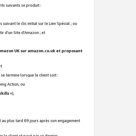
ts suivants se produit :
vant le clic initial sur le Lien Spécial ; ou
ir d'un Site d'Amazon ; et
te Amazon UK sur amazon.co.uk et proposant
et
e termine lorsque le client soit :
ping Action, ou
kills
»),
it au plus tard 89 jours après son engagement
 le client et payé par ce dernier.