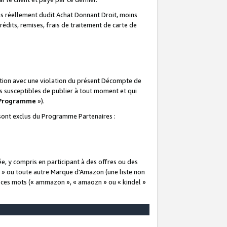
 réellement dudit Achat Donnant Droit, moins
rédits, remises, frais de traitement de carte de
elation avec une violation du présent Décompte de
s susceptibles de publier à tout moment et qui
 Programme
»).
t sont exclus du Programme Partenaires :
e, y compris en participant à des offres ou des
e » ou toute autre Marque d'Amazon (une liste non
e ces mots (« ammazon », « amaozn » ou « kindel »