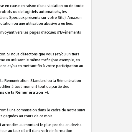
e en cause en raison d'une violation ou de toute
e robots ou de logiciels automatisés, les
Liens Spéciaux présents sur votre Site). Amazon
lation ou une utilisation abusive a eu lieu.
renvoyant vers les pages d'accueil d'Evénements
on. Si nous détectons que vous (et/ou un tiers
 en utilisant le même trafic (par exemple, en
s et/ou en mettant fin à votre participation au
ir la Rémunération Standard ou la Rémunération
odifier à tout moment tout ou partie des
ons de la Rémunération
»).
it à une commission dans le cadre de notre suivi
ez gagnées au cours de ce mois.
t arrondies au montant le plus proche en devise
ieur au taux décrit dans votre information