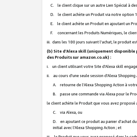
C. le client clique sur un autre Lien Spécial à de
D. le client achète un Produit via notre option 1-
E. le client achète un Produit en ajoutant un Produ
F. concernant les Produits Numériques, le client 
iii. dans les 180 jours suivant l'achat, le produit e
(b) Site d'Alexa skill (uniquement disponible
des Produits sur amazon.co.uk) :
i. un client utilisant votre Site d'Alexa skill enga
ii. au cours d'une seule session d'Alexa Shopping 
A. retourne de l'Alexa Shopping Action à votre
B. passe une commande via Alexa pour le Prod
le client achète le Produit que vous avez proposé a
C. via Alexa, ou
D. en ajoutant ce produit au panier d'achat du
initial avec l'Alexa Shopping Action ; et
iii. le Produit que vous avez proposé dans le cadre