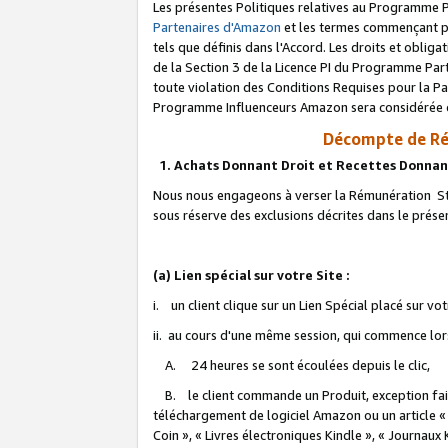
Les présentes Politiques relatives au Programme P
Partenaires d'Amazon
et les termes commençant pa
tels que définis dans l'Accord. Les droits et oblig
de la Section 3 de la Licence PI du Programme Parte
toute violation des Conditions Requises pour la Pa
Programme Influenceurs Amazon sera considérée co
Décompte de Ré
1. Achats Donnant Droit et Recettes Donnan
Nous nous engageons à verser la Rémunération Sta
sous réserve des exclusions décrites dans le prés
(a) Lien spécial sur votre Site :
i. un client clique sur un Lien Spécial placé sur vo
ii. au cours d'une même session, qui commence lorsq
A. 24 heures se sont écoulées depuis le clic,
B. le client commande un Produit, exception faite
téléchargement de logiciel Amazon ou un article «
Coin », « Livres électroniques Kindle », « Journaux