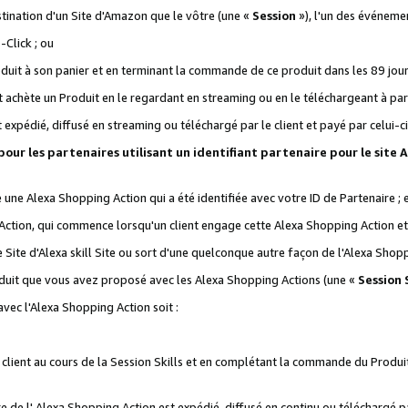
stination d'un Site d'Amazon que le vôtre (une «
Session
»), l'un des événemen
Click ; ou
it à son panier et en terminant la commande de ce produit dans les 89 jours sui
achète un Produit en le regardant en streaming ou en le téléchargeant à part
st expédié, diffusé en streaming ou téléchargé par le client et payé par celui-ci
 pour les partenaires utilisant un identifiant partenaire pour le si
ge une Alexa Shopping Action qui a été identifiée avec votre ID de Partenaire ; 
Action, qui commence lorsqu'un client engage cette Alexa Shopping Action et s
 Site d'Alexa skill Site ou sort d'une quelconque autre façon de l'Alexa Shop
uit que vous avez proposé avec les Alexa Shopping Actions (une «
Session S
vec l'Alexa Shopping Action soit :
 client au cours de la Session Skills et en complétant la commande du Produ
 de l' Alexa Shopping Action est expédié, diffusé en continu ou téléchargé par