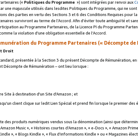
artenaires («
Politiques du Programme
») sont intégrées par renvoi aux
C
r une majuscule utilisés dans lesdites Politiques du Programme, qui ne sont 
ations des parties en vertu des Sections 3 et 6 des Conditions Requises pour l
naires survivront au terme de l'Accord. Afin d’éviter toute ambiguïté et sans l
rticipation au Programme Partenaires, de la Licence PI du Programme Partenai
mme la violation d’une obligation essentielle de l'Accord.
munération du Programme Partenaires (« Décompte de 
t Droit
ndard, présentée à la Section 3 du présent Décompte de Rémunération, en r
ent Décompte de Rémunération – ont lieu lorsque :
tre Site à destination d'un Site d'Amazon ; et
u'un client clique sur ledit Lien Spécial et prend fin lorsque le premier des
 des produits numériques vendus sous la dénomination (ainsi que déterminé 
 Amazon Music », « Histoires courtes d’Amazon », « e-Docs », « Amazon Prim
 Kindle », « Blogs Kindle », « Flux d’informations Kindle » ou « Magazines éle