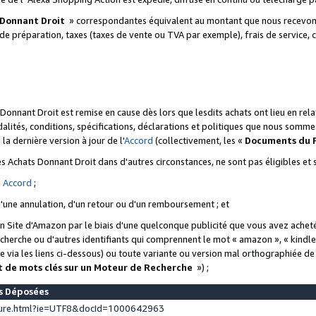
 Donnant Droit
» correspondantes équivalent au montant que nous recevons
 de préparation, taxes (taxes de vente ou TVA par exemple), frais de service, c
s Donnant Droit est remise en cause dès lors que lesdits achats ont lieu en r
lités, conditions, spécifications, déclarations et politiques que nous somme
a dernière version à jour de l'
Accord
(collectivement, les «
Documents du
 des Achats Donnant Droit dans d'autres circonstances, ne sont pas éligibles e
e
Accord
;
d'une annulation, d'un retour ou d'un remboursement ; et
 un Site d'Amazon par le biais d'une quelconque publicité que vous avez acheté
cherche ou d'autres identifiants qui comprennent le mot « amazon », « kindl
 via les liens ci-dessous) ou toute variante ou version mal orthographiée d
t de mots clés sur un Moteur de Recherche
») ;
es Déposées
ture.html?ie=UTF8&docId=1000642963