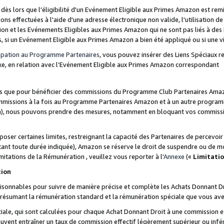
s lors que l'éligibilité d'un Evénement Eligible aux Primes Amazon est remis
ions effectuées à l'aide d'une adresse électronique non valide, l'utilisation d
on et les Evénements Eligibles aux Primes Amazon qui ne sont pas liés à des 
s, si un Evénement Eligible aux Primes Amazon a bien été appliqué ou si une vio
cipation au Programme Partenaires
, vous pouvez insérer des Liens Spéciaux 
xe, en relation avec l’Evénement Eligible aux Primes Amazon correspondant
sées que pour bénéficier des commissions du Programme Club Partenaires Amaz
mmissions à la fois au Programme Partenaires Amazon et à un autre programme
on), nous pouvons prendre des mesures, notamment en bloquant vos commission
oser certaines limites, restreignant la capacité des Partenaires de percevo
stant toute durée indiquée), Amazon se réserve le droit de suspendre ou de m
mitations de la Rémunération , veuillez vous reporter à l'
Annexe
(«
Limitati
tion
sonnables pour suivre de manière précise et complète les Achats Donnant Dro
ts résumant la rémunération standard et la rémunération spéciale que vous av
ale, qui sont calculées pour chaque Achat Donnant Droit à une commission e
uvent entraîner un taux de commission effectif légèrement supérieur ou infér