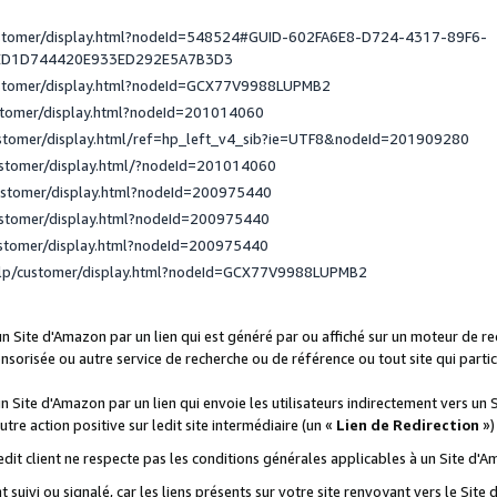
ustomer/display.html?nodeId=548524#GUID-602FA6E8-D724-4317-89F6-
ED1D744420E933ED292E5A7B3D3
ustomer/display.html?nodeId=GCX77V9988LUPMB2
stomer/display.html?nodeId=201014060
ustomer/display.html/ref=hp_left_v4_sib?ie=UTF8&nodeId=201909280
ustomer/display.html/?nodeId=201014060
ustomer/display.html?nodeId=200975440
ustomer/display.html?nodeId=200975440
ustomer/display.html?nodeId=200975440
elp/customer/display.html?nodeId=GCX77V9988LUPMB2
 un Site d'Amazon par un lien qui est généré par ou affiché sur un moteur de 
onsorisée ou autre service de recherche ou de référence ou tout site qui part
un Site d'Amazon par un lien qui envoie les utilisateurs indirectement vers un 
autre action positive sur ledit site intermédiaire (un «
Lien de Redirection
»)
 ledit client ne respecte pas les conditions générales applicables à un Site d'
t suivi ou signalé, car les liens présents sur votre site renvoyant vers le Si