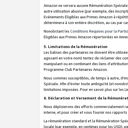
Amazon ne versera aucune Rémunération Spéciale dè
autre utilisation abusive (par exemple, des inscript
Evénements Eligibles aux Primes Amazon à répétiti
déterminera à son entière discrétion, au cas par ca
Nonobstant les
Conditions Requises pour la Parti
Eligibles aux Primes Amazon répertoriées en Anne
5. Limitations de la Rémunération
Les balises des partenaires ne doivent être utili
agissant en votre nom) tentez de réclamer des co
manipulant ou en combinant des liens d'attributi
Programme Club Partenaires Amazon.
Nous sommes susceptibles, de temps à autre, d'imp
Spéciale. Afin d'éviter toute ambiguïté (et nonob
limitations imposées. Pour en savoir plus sur les Li
6. Déclaration et Versement de la Rémunéra
Nous déploierons des efforts commercialement rai
interne, et pour créer et vous fournir nos rappor
La rémunération standard et la Rémunération Spéci
locale (par exemple, en centimes pour les USD), pe