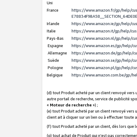
Uni
France
https://www.amazon.fr/gp/help/c
E78834F9BA58__SECTION_64DE0
Irlande
https://www.amazon.ie/gp/help/c
Italie
https://www.amazon.it/gp/help/cu
Pays-Bas
https://www.amazon.nl/gp/help/c
Espagne
https://www.amazon.es/gp/help/c
Allemagne
https://www.amazon.de/gp/help/c
Suède
https://www.amazon.se/gp/help/c
Pologne
https://www.amazon.pl/gp/help/c
Belgique
https://www.amazon.com.be/gp/h
(d) tout Produit acheté par un client renvoyé vers
autre portail de recherche, service de publicité sp
«
Moteur de recherche
») ;
(e) tout Produit acheté par un client renvoyé vers 
client ait à cliquer sur un lien ou à effectuer toute 
(f) tout Produit acheté par un client, dès lors que
(g) tout achat de Produit qui n’est pas correctemen