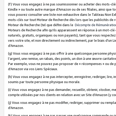
(f) Vous vous engagez à ne pas soumissionner ou acheter des mots-clés,
Kindle » ou toute autre marque d'Amazon ou de ses filiales, ainsi que t
vous pouvez consulter une liste non exhaustive dans le Tableau Non Ex
mots-clés sur tout Moteur de Recherche dès lors que les publicités de 
Moteur de Recherche (tel que défini dans le
Décompte de Rémunératio
Moteurs de Recherche afin qu'ils apparaissent en réponse à un mot-clé o
naturels, gratuits, organiques ou non payants), tant que vous respectez 
vers votre site, et non directement ou indirectement, par le biais d'un Li
d'Amazon.
(g) Vous vous engagez à ne pas offrir à une quelconque personne physi
l'argent, une remise, un rabais, des points, un don à une œuvre caritativ
Par exemple, vous ne pouvez pas proposer de « récompenses » ou de p
d'Amazon via vos Liens Spéciaux.
(h) Vous vous engagez à ne pas intercepter, enregistrer, rediriger, lire
soumis par toute personne physique ou morale.
(i) Vous vous engagez à ne pas demander, recueillir, obtenir, stocker, 
compte utilisées par nos clients en relation avec un Site d'Amazon (y c
(j) Vous vous engagez à ne pas modifier, rediriger, supprimer ou rempla
d'Amazon.
(k) Vous vous engagez à ne pas passer une quelconque commande ou init