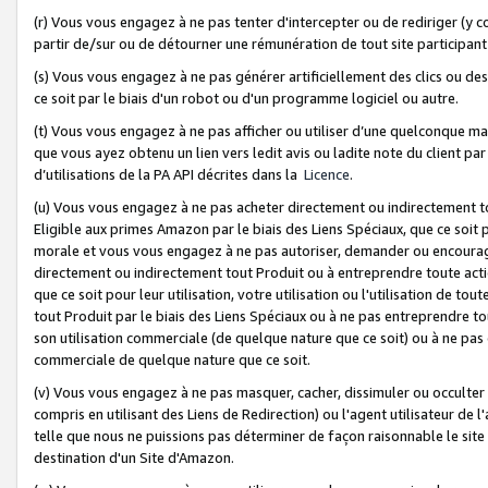
(r) Vous vous engagez à ne pas tenter d'intercepter ou de rediriger (y comp
partir de/sur ou de détourner une rémunération de tout site participa
(s) Vous vous engagez à ne pas générer artificiellement des clics ou de
ce soit par le biais d'un robot ou d'un programme logiciel ou autre.
(t) Vous vous engagez à ne pas afficher ou utiliser d’une quelconque man
que vous ayez obtenu un lien vers ledit avis ou ladite note du client par
d’utilisations de la PA API décrites dans la
Licence
.
(u) Vous vous engagez à ne pas acheter directement ou indirectement t
Eligible aux primes Amazon par le biais des Liens Spéciaux, que ce soit 
morale et vous vous engagez à ne pas autoriser, demander ou encourager
directement ou indirectement tout Produit ou à entreprendre toute acti
que ce soit pour leur utilisation, votre utilisation ou l'utilisation de
tout Produit par le biais des Liens Spéciaux ou à ne pas entreprendre t
son utilisation commerciale (de quelque nature que ce soit) ou à ne pas o
commerciale de quelque nature que ce soit.
(v) Vous vous engagez à ne pas masquer, cacher, dissimuler ou occulter 
compris en utilisant des Liens de Redirection) ou l'agent utilisateur de 
telle que nous ne puissions pas déterminer de façon raisonnable le site ou
destination d'un Site d'Amazon.