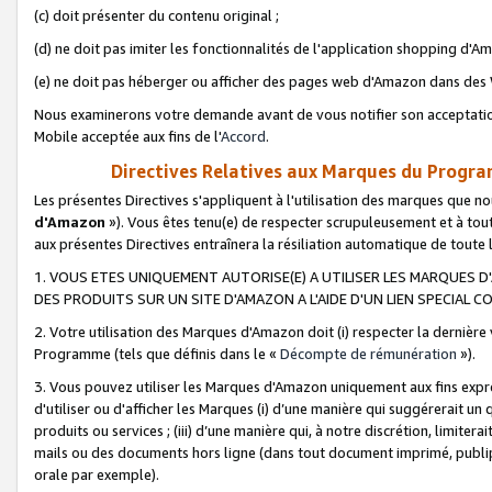
(c) doit présenter du contenu original ;
(d) ne doit pas imiter les fonctionnalités de l'application shopping d'Am
(e) ne doit pas héberger ou afficher des pages web d'Amazon dans de
Nous examinerons votre demande avant de vous notifier son acceptatio
Mobile acceptée aux fins de l'
Accord
.
Directives Relatives aux Marques du Progra
Les présentes Directives s'appliquent à l'utilisation des marques que
d'Amazon
»). Vous êtes tenu(e) de respecter scrupuleusement et à tou
aux présentes Directives entraînera la résiliation automatique de toute
1. VOUS ETES UNIQUEMENT AUTORISE(E) A UTILISER LES MARQUES D'
DES PRODUITS SUR UN SITE D'AMAZON A L'AIDE D'UN LIEN SPECIAL 
2. Votre utilisation des Marques d'Amazon doit (i) respecter la dernière
Programme (tels que définis dans le «
Décompte de rémunération
»).
3. Vous pouvez utiliser les Marques d'Amazon uniquement aux fins expr
d'utiliser ou d'afficher les Marques (i) d’une manière qui suggérerait un
produits ou services ; (iii) d’une manière qui, à notre discrétion, limit
mails ou des documents hors ligne (dans tout document imprimé, publip
orale par exemple).