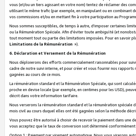
vous (et/ou un tiers agissant en votre nom) tentez de réclamer des c
utilisant le même trafic (par exemple, en manipulant ou en combinant 
vos commissions et/ou en mettant fin à votre participation au Progra
Nous sommes susceptibles, de temps à autre, d'imposer certaines limit
ou la Rémunération Spéciale. Afin d'éviter toute ambiguïté (et nonobst
tout moment tout ou partie des limitations imposées. Pour en savoir plus
Limitations de la Rémunération
»).
6. Déclaration et Versement de la Rémunération
Nous déploierons des efforts commercialement raisonnables pour suivr
cadre de notre suivi interne, et pour créer et vous fournir nos rapport
gagnées au cours de ce mois.
La rémunération standard et la Rémunération Spéciale, qui sont calcul
proche en devise locale (par exemple, en centimes pour les USD), peuve
décrit dans votre information tarifaire.
Nous verserons la rémunération standard et la rémunération spéciale da
mois civil au cours duquel elles ont été gagnées selon la méthode décr
Vous pouvez être autorisé à choisir de recevoir le paiement dans une dev
vous acceptez que le taux de conversion soit déterminé conformément
Option 1 : Paiement par virement automatique.
Nous vous virerons aut