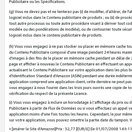
Publicitaire ou les Spécifications.
(g) Vous ne devez pas et ne tenterez pas (i) de modifier, d'altérer, de f
logiciel inclus dans le Contenu publicitaire de produits ; ou (ii) de proc
tout autre processus ou toute autre procédure visant à dériver tout c
modèle ou des pondérations de modèle), ou de contourner toute sécurité a
logiciel inclus dans le contenu publicitaire de produits.
(h) Vous vous engagez à ne pas stocker ou placer en mémoire cache tou
du Contenu Publicitaire composé d'une image pendant 24 heures maxim
d'images à des fins de le placer en mémoire cache pendant un délai de
page et afficher à nouveau le Contenu Publicitaire en effectuant un app
actualisant le Contenu Publicitaire sur votre application dans les plus 
d'Identification Standard d'Amazon (ASIN) pendant une durée indéterminé
application comprend une application client, cette dernière ne peut pa
vous engagez à nous fournir dans les trois jours ouvrés une copie de tou
vérification du respect de la présente Licence.
(i) Vous vous engagez à inclure un horodatage à l'affichage du prix ou 
Publicitaire à partir de Flux de Données ou si vous effectuez un appel ve
application moins d'une fois toutes les heures. Cependant, le jour même
sur votre application, vous pouvez omettre la partie date du tampon.
• [insérer le Site d'Amazon]Prix : 32,77 [EUR/£] (le 01/07/2008 14 h 11 