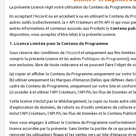
La présente Licence régit votre utilisation du Contenu du Programme d
En acceptant l'Accord ou en accédant à ou en utilisant le Contenu du P
autres outils (collectivement, la «
API Créateurs et PA API
») qui vous pe
autres informations et contenus associés aux Produits («
Contenu publ
disposition, vous acceptez d'être lié(e) à la présente Licence.
1. Licence Limitée pour le Contenu du Programme
Sous réserve des conditions de
l'Accord
et uniquement aux fins limitées
compris la présente Licence et les autres
Politiques du Programme
], n
non exclusive, libre de toute redevance et ne pouvant faire l'objet de so
(a) copier et afficher le Contenu du Programme uniquement sur votre Si
(b) utiliser uniquement les Marques d'Amazon [telles que définies dans 
cadre du Contenu du Programme, uniquement sur votre Site et confo
(c) accéder à et utiliser l’API Créateurs, l’API PA, les Flux de Données e
Cette licence n'inclut pas le téléchargement, la copie ou toute autre util
d’exploration de données, de robots ou d’outils similaires de collecte
inclut l’API Créateurs, l’API PA, les Flux de Données et le Contenu Publici
Vous vous engagez à utiliser le Contenu du Programme conformément a
licence accordée par la présente. Sans limiter la portée de ce qui pré
renvoyer les utilisateurs finaux et les ventes vers un Site d'Amazon et