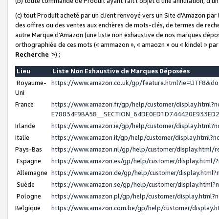
(b) toute commande de Produit ayant fait l'objet d'une annulation, d'u
(c) tout Produit acheté par un client renvoyé vers un Site d'Amazon par
des offres ou des ventes aux enchères de mots-clés, de termes de reche
autre Marque d'Amazon (une liste non exhaustive de nos marques déposée
orthographiée de ces mots (« ammazon », « amaozn » ou « kindel » par
Recherche
») ;
Lieu
Liste Non Exhaustive de Marques Déposées
Royaume-
https://www.amazon.co.uk/gp/feature.html?ie=UTF8&
Uni
France
https://www.amazon.fr/gp/help/customer/display.ht
E78834F9BA58__SECTION_64DE0ED1D744420E933ED
Irlande
https://www.amazon.ie/gp/help/customer/display.htm
Italie
https://www.amazon.it/gp/help/customer/display.html
Pays-Bas
https://www.amazon.nl/gp/help/customer/display.html
Espagne
https://www.amazon.es/gp/help/customer/display.html
Allemagne
https://www.amazon.de/gp/help/customer/display.htm
Suède
https://www.amazon.se/gp/help/customer/display.htm
Pologne
https://www.amazon.pl/gp/help/customer/display.html
Belgique
https://www.amazon.com.be/gp/help/customer/displa