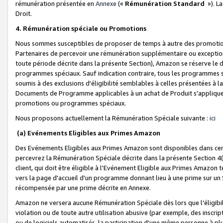
rémunération présentée en
Annexe
(«
Rémunération Standard
»). L
Droit.
4. Rémunération spéciale ou Promotions
Nous sommes susceptibles de proposer de temps à autre des promotion
Partenaires de percevoir une rémunération supplémentaire ou exceptio
toute période décrite dans la présente Section), Amazon se réserve le
programmes spéciaux. Sauf indication contraire, tous les programmes s
soumis à des exclusions d'éligibilité semblables à celles présentées à 
Documents de Programme applicables à un achat de Produit s'appliquera
promotions ou programmes spéciaux.
Nous proposons actuellement la Rémunération Spéciale suivante :
ici
(a) Evénements Eligibles aux Primes Amazon
Des Evénements Eligibles aux Primes Amazon sont disponibles dans cer
percevrez la Rémunération Spéciale décrite dans la présente Section 4(
client, qui doit être éligible à l'Evénement Eligible aux Primes Amazon te
vers la page d'accueil d'un programme donnant lieu à une prime sur un Si
récompensée par une prime décrite en Annexe.
Amazon ne versera aucune Rémunération Spéciale dès lors que l'éligibi
violation ou de toute autre utilisation abusive (par exemple, des inscrip
ou de logiciels automatisés, la participation d'une même personne à p