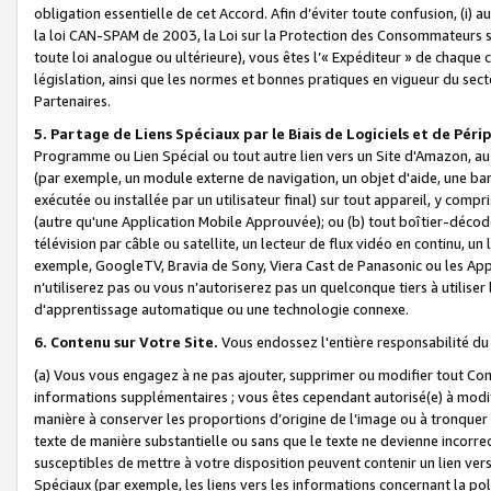
obligation essentielle de cet Accord. Afin d’éviter toute confusion, (i) a
la loi CAN-SPAM de 2003, la Loi sur la Protection des Consommateurs s
toute loi analogue ou ultérieure), vous êtes l’« Expéditeur » de chaque 
législation, ainsi que les normes et bonnes pratiques en vigueur du s
Partenaires.
5. Partage de Liens Spéciaux par le Biais de Logiciels et de Pér
Programme ou Lien Spécial ou tout autre lien vers un Site d'Amazon, au su
(par exemple, un module externe de navigation, un objet d'aide, une ba
exécutée ou installée par un utilisateur final) sur tout appareil, y comp
(autre qu'une Application Mobile Approuvée); ou (b) tout boîtier-décod
télévision par câble ou satellite, un lecteur de flux vidéo en continu, un
exemple, GoogleTV, Bravia de Sony, Viera Cast de Panasonic ou les Appli
n’utiliserez pas ou vous n’autoriserez pas un quelconque tiers à utili
d'apprentissage automatique ou une technologie connexe.
6. Contenu sur Votre Site.
Vous endossez l'entière responsabilité du
(a) Vous vous engagez à ne pas ajouter, supprimer ou modifier tout Co
informations supplémentaires ; vous êtes cependant autorisé(e) à modi
manière à conserver les proportions d’origine de l’image ou à tronquer
texte de manière substantielle ou sans que le texte ne devienne incorr
susceptibles de mettre à votre disposition peuvent contenir un lien ver
Spéciaux (par exemple, les liens vers les informations concernant la poli