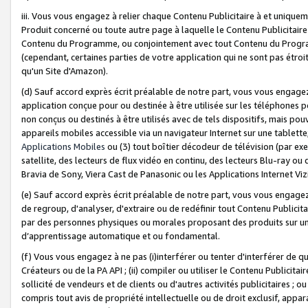
iii. Vous vous engagez à relier chaque Contenu Publicitaire à et uniqu
Produit concerné ou toute autre page à laquelle le Contenu Publicitaire
Contenu du Programme, ou conjointement avec tout Contenu du Programm
(cependant, certaines parties de votre application qui ne sont pas étroi
qu'un Site d'Amazon).
(d) Sauf accord exprès écrit préalable de notre part, vous vous engagez à
application conçue pour ou destinée à être utilisée sur les téléphones p
non conçus ou destinés à être utilisés avec de tels dispositifs, mais pouv
appareils mobiles accessible via un navigateur Internet sur une tablett
Applications Mobiles
ou (3) tout boîtier décodeur de télévision (par ex
satellite, des lecteurs de flux vidéo en continu, des lecteurs Blu-ray o
Bravia de Sony, Viera Cast de Panasonic ou les Applications Internet Viz
(e) Sauf accord exprès écrit préalable de notre part, vous vous engagez 
de regroup, d'analyser, d'extraire ou de redéfinir tout Contenu Publicitai
par des personnes physiques ou morales proposant des produits sur un
d’apprentissage automatique et ou fondamental.
(f) Vous vous engagez à ne pas (i)interférer ou tenter d'interférer de 
Créateurs ou de la PA API ; (ii) compiler ou utiliser le Contenu Publicita
sollicité de vendeurs et de clients ou d'autres activités publicitaires ; ou (
compris tout avis de propriété intellectuelle ou de droit exclusif, appar