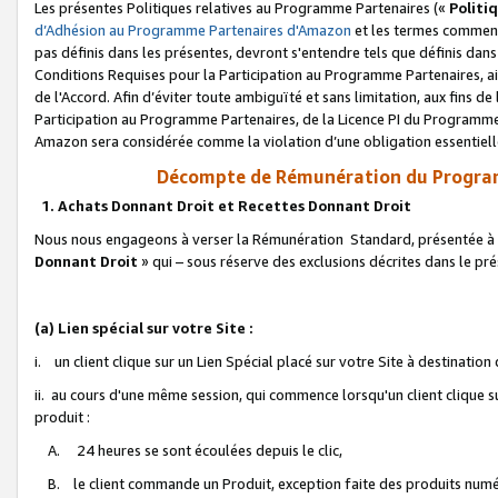
Les présentes Politiques relatives au Programme Partenaires («
Politi
d’Adhésion au Programme Partenaires d'Amazon
et les termes commenç
pas définis dans les présentes, devront s'entendre tels que définis dans 
Conditions Requises pour la Participation au Programme Partenaires, ai
de l'Accord. Afin d’éviter toute ambiguïté et sans limitation, aux fins de
Participation au Programme Partenaires, de la Licence PI du Programme 
Amazon sera considérée comme la violation d’une obligation essentielle
Décompte de Rémunération du Program
1. Achats Donnant Droit et Recettes Donnant Droit
Nous nous engageons à verser la Rémunération Standard, présentée à l
Donnant Droit
» qui – sous réserve des exclusions décrites dans le p
(a) Lien spécial sur votre Site :
i. un client clique sur un Lien Spécial placé sur votre Site à destination
ii. au cours d'une même session, qui commence lorsqu'un client clique s
produit :
A. 24 heures se sont écoulées depuis le clic,
B. le client commande un Produit, exception faite des produits numéri