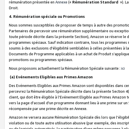
rémunération présentée en
Annexe
(«
Rémunération Standard
»). L
Droit.
4. Rémunération spéciale ou Promotions
Nous sommes susceptibles de proposer de temps à autre des promotion
Partenaires de percevoir une rémunération supplémentaire ou exceptio
toute période décrite dans la présente Section), Amazon se réserve le
programmes spéciaux. Sauf indication contraire, tous les programmes s
soumis à des exclusions d'éligibilité semblables à celles présentées à 
Documents de Programme applicables à un achat de Produit s'appliquera
promotions ou programmes spéciaux.
Nous proposons actuellement la Rémunération Spéciale suivante :
ici
(a) Evénements Eligibles aux Primes Amazon
Des Evénements Eligibles aux Primes Amazon sont disponibles dans cer
percevrez la Rémunération Spéciale décrite dans la présente Section 4(
client, qui doit être éligible à l'Evénement Eligible aux Primes Amazon te
vers la page d'accueil d'un programme donnant lieu à une prime sur un Si
récompensée par une prime décrite en Annexe.
Amazon ne versera aucune Rémunération Spéciale dès lors que l'éligibi
violation ou de toute autre utilisation abusive (par exemple, des inscrip
ou de logiciels automatisés, la participation d'une même personne à p