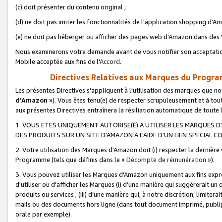
(c) doit présenter du contenu original ;
(d) ne doit pas imiter les fonctionnalités de l'application shopping d'Am
(e) ne doit pas héberger ou afficher des pages web d'Amazon dans de
Nous examinerons votre demande avant de vous notifier son acceptatio
Mobile acceptée aux fins de l'
Accord
.
Directives Relatives aux Marques du Progra
Les présentes Directives s'appliquent à l'utilisation des marques que
d'Amazon
»). Vous êtes tenu(e) de respecter scrupuleusement et à tou
aux présentes Directives entraînera la résiliation automatique de toute
1. VOUS ETES UNIQUEMENT AUTORISE(E) A UTILISER LES MARQUES D'
DES PRODUITS SUR UN SITE D'AMAZON A L'AIDE D'UN LIEN SPECIAL 
2. Votre utilisation des Marques d'Amazon doit (i) respecter la dernière
Programme (tels que définis dans le «
Décompte de rémunération
»).
3. Vous pouvez utiliser les Marques d'Amazon uniquement aux fins expr
d'utiliser ou d'afficher les Marques (i) d’une manière qui suggérerait un
produits ou services ; (iii) d’une manière qui, à notre discrétion, limit
mails ou des documents hors ligne (dans tout document imprimé, publip
orale par exemple).