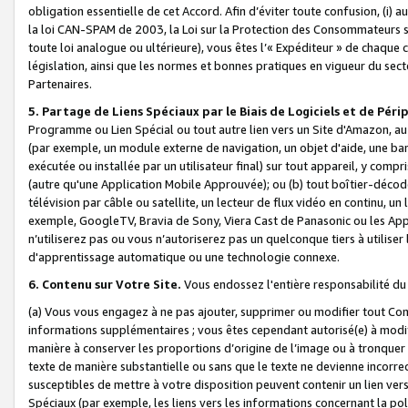
obligation essentielle de cet Accord. Afin d’éviter toute confusion, (i) a
la loi CAN-SPAM de 2003, la Loi sur la Protection des Consommateurs s
toute loi analogue ou ultérieure), vous êtes l’« Expéditeur » de chaque 
législation, ainsi que les normes et bonnes pratiques en vigueur du s
Partenaires.
5. Partage de Liens Spéciaux par le Biais de Logiciels et de Pér
Programme ou Lien Spécial ou tout autre lien vers un Site d'Amazon, au su
(par exemple, un module externe de navigation, un objet d'aide, une ba
exécutée ou installée par un utilisateur final) sur tout appareil, y comp
(autre qu'une Application Mobile Approuvée); ou (b) tout boîtier-décod
télévision par câble ou satellite, un lecteur de flux vidéo en continu, un
exemple, GoogleTV, Bravia de Sony, Viera Cast de Panasonic ou les Appli
n’utiliserez pas ou vous n’autoriserez pas un quelconque tiers à utili
d'apprentissage automatique ou une technologie connexe.
6. Contenu sur Votre Site.
Vous endossez l'entière responsabilité du
(a) Vous vous engagez à ne pas ajouter, supprimer ou modifier tout Co
informations supplémentaires ; vous êtes cependant autorisé(e) à modi
manière à conserver les proportions d’origine de l’image ou à tronquer
texte de manière substantielle ou sans que le texte ne devienne incorr
susceptibles de mettre à votre disposition peuvent contenir un lien ver
Spéciaux (par exemple, les liens vers les informations concernant la poli