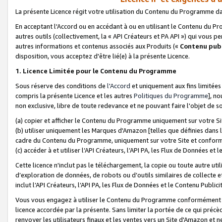
La présente Licence régit votre utilisation du Contenu du Programme d
En acceptant l'Accord ou en accédant à ou en utilisant le Contenu du P
autres outils (collectivement, la «
API Créateurs et PA API
») qui vous pe
autres informations et contenus associés aux Produits («
Contenu publ
disposition, vous acceptez d'être lié(e) à la présente Licence.
1. Licence Limitée pour le Contenu du Programme
Sous réserve des conditions de
l'Accord
et uniquement aux fins limitées
compris la présente Licence et les autres
Politiques du Programme
], n
non exclusive, libre de toute redevance et ne pouvant faire l'objet de so
(a) copier et afficher le Contenu du Programme uniquement sur votre Si
(b) utiliser uniquement les Marques d'Amazon [telles que définies dans 
cadre du Contenu du Programme, uniquement sur votre Site et confo
(c) accéder à et utiliser l’API Créateurs, l’API PA, les Flux de Données e
Cette licence n'inclut pas le téléchargement, la copie ou toute autre util
d’exploration de données, de robots ou d’outils similaires de collecte
inclut l’API Créateurs, l’API PA, les Flux de Données et le Contenu Publici
Vous vous engagez à utiliser le Contenu du Programme conformément a
licence accordée par la présente. Sans limiter la portée de ce qui pré
renvoyer les utilisateurs finaux et les ventes vers un Site d'Amazon et