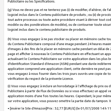
Publicitaire ou les Spécifications.
(g) Vous ne devez pas et ne tenterez pas (i) de modifier, d'altérer, de f
logiciel inclus dans le Contenu publicitaire de produits ; ou (ii) de proc
tout autre processus ou toute autre procédure visant à dériver tout c
modèle ou des pondérations de modèle), ou de contourner toute sécurité a
logiciel inclus dans le contenu publicitaire de produits.
(h) Vous vous engagez à ne pas stocker ou placer en mémoire cache tou
du Contenu Publicitaire composé d'une image pendant 24 heures maxim
d'images à des fins de le placer en mémoire cache pendant un délai de
page et afficher à nouveau le Contenu Publicitaire en effectuant un app
actualisant le Contenu Publicitaire sur votre application dans les plus 
d'Identification Standard d'Amazon (ASIN) pendant une durée indéterminé
application comprend une application client, cette dernière ne peut pa
vous engagez à nous fournir dans les trois jours ouvrés une copie de tou
vérification du respect de la présente Licence.
(i) Vous vous engagez à inclure un horodatage à l'affichage du prix ou 
Publicitaire à partir de Flux de Données ou si vous effectuez un appel ve
application moins d'une fois toutes les heures. Cependant, le jour même
sur votre application, vous pouvez omettre la partie date du tampon.
• [insérer le Site d'Amazon]Prix : 32,77 [EUR/£] (le 01/07/2008 14 h 11 