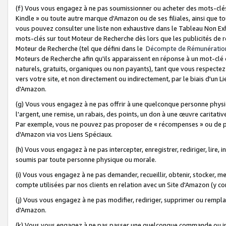
(f) Vous vous engagez à ne pas soumissionner ou acheter des mots-clés,
Kindle » ou toute autre marque d'Amazon ou de ses filiales, ainsi que t
vous pouvez consulter une liste non exhaustive dans le Tableau Non Ex
mots-clés sur tout Moteur de Recherche dès lors que les publicités de 
Moteur de Recherche (tel que défini dans le
Décompte de Rémunératio
Moteurs de Recherche afin qu'ils apparaissent en réponse à un mot-clé o
naturels, gratuits, organiques ou non payants), tant que vous respectez 
vers votre site, et non directement ou indirectement, par le biais d'un Li
d'Amazon.
(g) Vous vous engagez à ne pas offrir à une quelconque personne physi
l'argent, une remise, un rabais, des points, un don à une œuvre caritativ
Par exemple, vous ne pouvez pas proposer de « récompenses » ou de p
d'Amazon via vos Liens Spéciaux.
(h) Vous vous engagez à ne pas intercepter, enregistrer, rediriger, lire
soumis par toute personne physique ou morale.
(i) Vous vous engagez à ne pas demander, recueillir, obtenir, stocker, 
compte utilisées par nos clients en relation avec un Site d'Amazon (y c
(j) Vous vous engagez à ne pas modifier, rediriger, supprimer ou rempla
d'Amazon.
(k) Vous vous engagez à ne pas passer une quelconque commande ou init