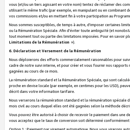
vous (et/ou un tiers agissant en votre nom) tentez de réclamer des c
utilisant le même trafic (par exemple, en manipulant ou en combinant 
vos commissions et/ou en mettant fin à votre participation au Progra
Nous sommes susceptibles, de temps à autre, d'imposer certaines limit
ou la Rémunération Spéciale. Afin d'éviter toute ambiguïté (et nonobst
tout moment tout ou partie des limitations imposées. Pour en savoir plus
Limitations de la Rémunération
»).
6. Déclaration et Versement de la Rémunération
Nous déploierons des efforts commercialement raisonnables pour suivr
cadre de notre suivi interne, et pour créer et vous fournir nos rapport
gagnées au cours de ce mois.
La rémunération standard et la Rémunération Spéciale, qui sont calcul
proche en devise locale (par exemple, en centimes pour les USD), peuve
décrit dans votre information tarifaire.
Nous verserons la rémunération standard et la rémunération spéciale da
mois civil au cours duquel elles ont été gagnées selon la méthode décr
Vous pouvez être autorisé à choisir de recevoir le paiement dans une dev
vous acceptez que le taux de conversion soit déterminé conformément
Option 1 : Paiement par virement automatique.
Nous vous virerons aut