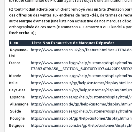
(b) toute commande de Produit ayant fait l'objet d'une annulation, d'u
(c) tout Produit acheté par un client renvoyé vers un Site d'Amazon par
des offres ou des ventes aux enchères de mots-clés, de termes de reche
autre Marque d'Amazon (une liste non exhaustive de nos marques déposée
orthographiée de ces mots (« ammazon », « amaozn » ou « kindel » par
Recherche
») ;
Lieu
Liste Non Exhaustive de Marques Déposées
Royaume-
https://www.amazon.co.uk/gp/feature.html?ie=UTF8&
Uni
France
https://www.amazon.fr/gp/help/customer/display.ht
E78834F9BA58__SECTION_64DE0ED1D744420E933ED
Irlande
https://www.amazon.ie/gp/help/customer/display.htm
Italie
https://www.amazon.it/gp/help/customer/display.html
Pays-Bas
https://www.amazon.nl/gp/help/customer/display.html
Espagne
https://www.amazon.es/gp/help/customer/display.html
Allemagne
https://www.amazon.de/gp/help/customer/display.htm
Suède
https://www.amazon.se/gp/help/customer/display.htm
Pologne
https://www.amazon.pl/gp/help/customer/display.html
Belgique
https://www.amazon.com.be/gp/help/customer/displa