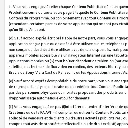
iii. Vous vous engagez à relier chaque Contenu Publicitaire à et uniqu
Produit concerné ou toute autre page à laquelle le Contenu Publicitaire
Contenu du Programme, ou conjointement avec tout Contenu du Programm
(cependant, certaines parties de votre application qui ne sont pas étroi
qu'un Site d'Amazon).
(d) Sauf accord exprès écrit préalable de notre part, vous vous engagez à
application conçue pour ou destinée à être utilisée sur les téléphones p
non conçus ou destinés à être utilisés avec de tels dispositifs, mais pouv
appareils mobiles accessible via un navigateur Internet sur une tablett
Applications Mobiles
ou (3) tout boîtier décodeur de télévision (par ex
satellite, des lecteurs de flux vidéo en continu, des lecteurs Blu-ray o
Bravia de Sony, Viera Cast de Panasonic ou les Applications Internet Viz
(e) Sauf accord exprès écrit préalable de notre part, vous vous engagez 
de regroup, d'analyser, d'extraire ou de redéfinir tout Contenu Publicitai
par des personnes physiques ou morales proposant des produits sur un
d’apprentissage automatique et ou fondamental.
(f) Vous vous engagez à ne pas (i)interférer ou tenter d'interférer de 
Créateurs ou de la PA API ; (ii) compiler ou utiliser le Contenu Publicita
sollicité de vendeurs et de clients ou d'autres activités publicitaires ; ou (
compris tout avis de propriété intellectuelle ou de droit exclusif, appar