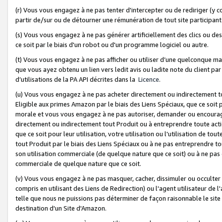
(r) Vous vous engagez à ne pas tenter d'intercepter ou de rediriger (y comp
partir de/sur ou de détourner une rémunération de tout site participa
(s) Vous vous engagez à ne pas générer artificiellement des clics ou de
ce soit par le biais d'un robot ou d'un programme logiciel ou autre.
(t) Vous vous engagez à ne pas afficher ou utiliser d’une quelconque man
que vous ayez obtenu un lien vers ledit avis ou ladite note du client par
d’utilisations de la PA API décrites dans la
Licence
.
(u) Vous vous engagez à ne pas acheter directement ou indirectement t
Eligible aux primes Amazon par le biais des Liens Spéciaux, que ce soit 
morale et vous vous engagez à ne pas autoriser, demander ou encourager
directement ou indirectement tout Produit ou à entreprendre toute acti
que ce soit pour leur utilisation, votre utilisation ou l'utilisation de
tout Produit par le biais des Liens Spéciaux ou à ne pas entreprendre t
son utilisation commerciale (de quelque nature que ce soit) ou à ne pas o
commerciale de quelque nature que ce soit.
(v) Vous vous engagez à ne pas masquer, cacher, dissimuler ou occulter 
compris en utilisant des Liens de Redirection) ou l'agent utilisateur de 
telle que nous ne puissions pas déterminer de façon raisonnable le site ou
destination d'un Site d'Amazon.