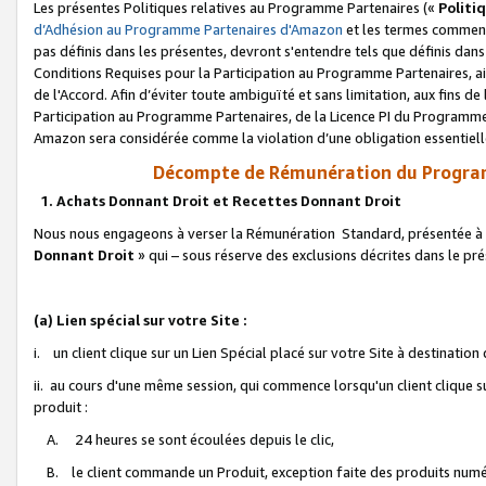
Les présentes Politiques relatives au Programme Partenaires («
Politi
d’Adhésion au Programme Partenaires d'Amazon
et les termes commenç
pas définis dans les présentes, devront s'entendre tels que définis dans 
Conditions Requises pour la Participation au Programme Partenaires, ai
de l'Accord. Afin d’éviter toute ambiguïté et sans limitation, aux fins de
Participation au Programme Partenaires, de la Licence PI du Programme 
Amazon sera considérée comme la violation d’une obligation essentielle
Décompte de Rémunération du Program
1. Achats Donnant Droit et Recettes Donnant Droit
Nous nous engageons à verser la Rémunération Standard, présentée à l
Donnant Droit
» qui – sous réserve des exclusions décrites dans le p
(a) Lien spécial sur votre Site :
i. un client clique sur un Lien Spécial placé sur votre Site à destination
ii. au cours d'une même session, qui commence lorsqu'un client clique s
produit :
A. 24 heures se sont écoulées depuis le clic,
B. le client commande un Produit, exception faite des produits numéri