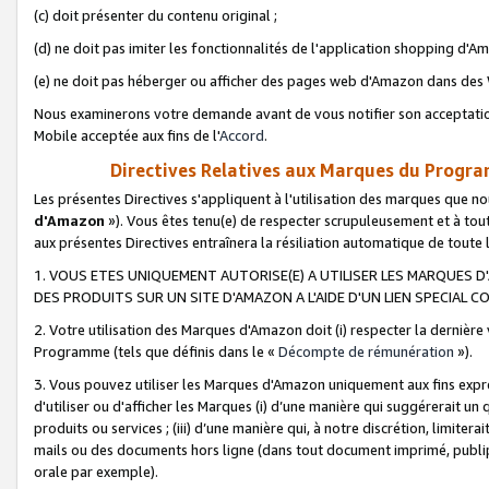
(c) doit présenter du contenu original ;
(d) ne doit pas imiter les fonctionnalités de l'application shopping d'Am
(e) ne doit pas héberger ou afficher des pages web d'Amazon dans de
Nous examinerons votre demande avant de vous notifier son acceptatio
Mobile acceptée aux fins de l'
Accord
.
Directives Relatives aux Marques du Progra
Les présentes Directives s'appliquent à l'utilisation des marques que
d'Amazon
»). Vous êtes tenu(e) de respecter scrupuleusement et à tou
aux présentes Directives entraînera la résiliation automatique de toute
1. VOUS ETES UNIQUEMENT AUTORISE(E) A UTILISER LES MARQUES D'
DES PRODUITS SUR UN SITE D'AMAZON A L'AIDE D'UN LIEN SPECIAL 
2. Votre utilisation des Marques d'Amazon doit (i) respecter la dernière
Programme (tels que définis dans le «
Décompte de rémunération
»).
3. Vous pouvez utiliser les Marques d'Amazon uniquement aux fins expr
d'utiliser ou d'afficher les Marques (i) d’une manière qui suggérerait un
produits ou services ; (iii) d’une manière qui, à notre discrétion, limit
mails ou des documents hors ligne (dans tout document imprimé, publip
orale par exemple).