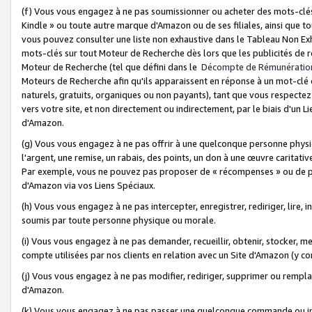
(f) Vous vous engagez à ne pas soumissionner ou acheter des mots-clés,
Kindle » ou toute autre marque d'Amazon ou de ses filiales, ainsi que t
vous pouvez consulter une liste non exhaustive dans le Tableau Non Ex
mots-clés sur tout Moteur de Recherche dès lors que les publicités de 
Moteur de Recherche (tel que défini dans le
Décompte de Rémunératio
Moteurs de Recherche afin qu'ils apparaissent en réponse à un mot-clé o
naturels, gratuits, organiques ou non payants), tant que vous respectez 
vers votre site, et non directement ou indirectement, par le biais d'un Li
d'Amazon.
(g) Vous vous engagez à ne pas offrir à une quelconque personne physi
l'argent, une remise, un rabais, des points, un don à une œuvre caritativ
Par exemple, vous ne pouvez pas proposer de « récompenses » ou de p
d'Amazon via vos Liens Spéciaux.
(h) Vous vous engagez à ne pas intercepter, enregistrer, rediriger, lire
soumis par toute personne physique ou morale.
(i) Vous vous engagez à ne pas demander, recueillir, obtenir, stocker, 
compte utilisées par nos clients en relation avec un Site d'Amazon (y c
(j) Vous vous engagez à ne pas modifier, rediriger, supprimer ou rempla
d'Amazon.
(k) Vous vous engagez à ne pas passer une quelconque commande ou init