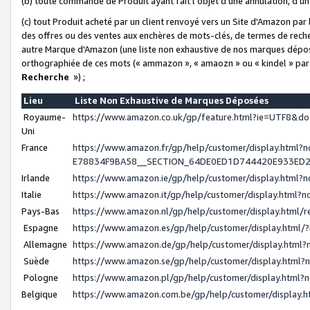
(b) toute commande de Produit ayant fait l'objet d'une annulation, d'u
(c) tout Produit acheté par un client renvoyé vers un Site d'Amazon par
des offres ou des ventes aux enchères de mots-clés, de termes de reche
autre Marque d'Amazon (une liste non exhaustive de nos marques déposée
orthographiée de ces mots (« ammazon », « amaozn » ou « kindel » par
Recherche
») ;
Lieu
Liste Non Exhaustive de Marques Déposées
Royaume-
https://www.amazon.co.uk/gp/feature.html?ie=UTF8&
Uni
France
https://www.amazon.fr/gp/help/customer/display.ht
E78834F9BA58__SECTION_64DE0ED1D744420E933ED
Irlande
https://www.amazon.ie/gp/help/customer/display.htm
Italie
https://www.amazon.it/gp/help/customer/display.html
Pays-Bas
https://www.amazon.nl/gp/help/customer/display.html
Espagne
https://www.amazon.es/gp/help/customer/display.html
Allemagne
https://www.amazon.de/gp/help/customer/display.htm
Suède
https://www.amazon.se/gp/help/customer/display.htm
Pologne
https://www.amazon.pl/gp/help/customer/display.html
Belgique
https://www.amazon.com.be/gp/help/customer/displa