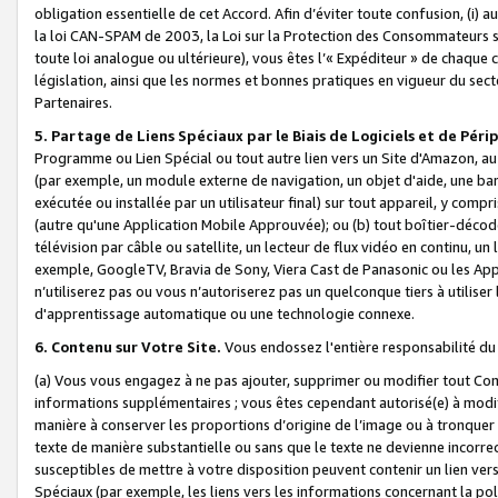
obligation essentielle de cet Accord. Afin d’éviter toute confusion, (i) a
la loi CAN-SPAM de 2003, la Loi sur la Protection des Consommateurs s
toute loi analogue ou ultérieure), vous êtes l’« Expéditeur » de chaque 
législation, ainsi que les normes et bonnes pratiques en vigueur du s
Partenaires.
5. Partage de Liens Spéciaux par le Biais de Logiciels et de Pér
Programme ou Lien Spécial ou tout autre lien vers un Site d'Amazon, au su
(par exemple, un module externe de navigation, un objet d'aide, une ba
exécutée ou installée par un utilisateur final) sur tout appareil, y comp
(autre qu'une Application Mobile Approuvée); ou (b) tout boîtier-décod
télévision par câble ou satellite, un lecteur de flux vidéo en continu, un
exemple, GoogleTV, Bravia de Sony, Viera Cast de Panasonic ou les Appli
n’utiliserez pas ou vous n’autoriserez pas un quelconque tiers à utili
d'apprentissage automatique ou une technologie connexe.
6. Contenu sur Votre Site.
Vous endossez l'entière responsabilité du
(a) Vous vous engagez à ne pas ajouter, supprimer ou modifier tout Co
informations supplémentaires ; vous êtes cependant autorisé(e) à modi
manière à conserver les proportions d’origine de l’image ou à tronquer
texte de manière substantielle ou sans que le texte ne devienne incorr
susceptibles de mettre à votre disposition peuvent contenir un lien ver
Spéciaux (par exemple, les liens vers les informations concernant la poli