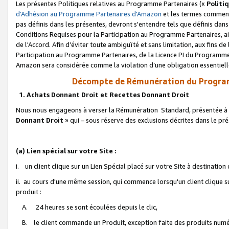
Les présentes Politiques relatives au Programme Partenaires («
Politi
d’Adhésion au Programme Partenaires d'Amazon
et les termes commenç
pas définis dans les présentes, devront s'entendre tels que définis dans 
Conditions Requises pour la Participation au Programme Partenaires, ai
de l'Accord. Afin d’éviter toute ambiguïté et sans limitation, aux fins de
Participation au Programme Partenaires, de la Licence PI du Programme 
Amazon sera considérée comme la violation d’une obligation essentielle
Décompte de Rémunération du Program
1. Achats Donnant Droit et Recettes Donnant Droit
Nous nous engageons à verser la Rémunération Standard, présentée à l
Donnant Droit
» qui – sous réserve des exclusions décrites dans le p
(a) Lien spécial sur votre Site :
i. un client clique sur un Lien Spécial placé sur votre Site à destination
ii. au cours d'une même session, qui commence lorsqu'un client clique s
produit :
A. 24 heures se sont écoulées depuis le clic,
B. le client commande un Produit, exception faite des produits numéri