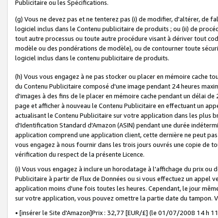
Publicitaire ou les Spécifications.
(g) Vous ne devez pas et ne tenterez pas (i) de modifier, d'altérer, de f
logiciel inclus dans le Contenu publicitaire de produits ; ou (ii) de proc
tout autre processus ou toute autre procédure visant à dériver tout c
modèle ou des pondérations de modèle), ou de contourner toute sécurité a
logiciel inclus dans le contenu publicitaire de produits.
(h) Vous vous engagez à ne pas stocker ou placer en mémoire cache tou
du Contenu Publicitaire composé d'une image pendant 24 heures maxim
d'images à des fins de le placer en mémoire cache pendant un délai de
page et afficher à nouveau le Contenu Publicitaire en effectuant un app
actualisant le Contenu Publicitaire sur votre application dans les plus 
d'Identification Standard d'Amazon (ASIN) pendant une durée indéterminé
application comprend une application client, cette dernière ne peut pa
vous engagez à nous fournir dans les trois jours ouvrés une copie de tou
vérification du respect de la présente Licence.
(i) Vous vous engagez à inclure un horodatage à l'affichage du prix ou 
Publicitaire à partir de Flux de Données ou si vous effectuez un appel ve
application moins d'une fois toutes les heures. Cependant, le jour même
sur votre application, vous pouvez omettre la partie date du tampon.
• [insérer le Site d'Amazon]Prix : 32,77 [EUR/£] (le 01/07/2008 14 h 11 