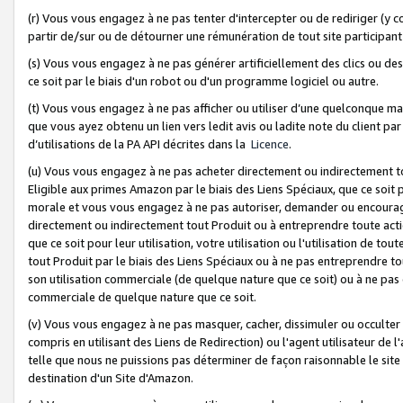
(r) Vous vous engagez à ne pas tenter d'intercepter ou de rediriger (y comp
partir de/sur ou de détourner une rémunération de tout site participa
(s) Vous vous engagez à ne pas générer artificiellement des clics ou de
ce soit par le biais d'un robot ou d'un programme logiciel ou autre.
(t) Vous vous engagez à ne pas afficher ou utiliser d’une quelconque man
que vous ayez obtenu un lien vers ledit avis ou ladite note du client par
d’utilisations de la PA API décrites dans la
Licence
.
(u) Vous vous engagez à ne pas acheter directement ou indirectement t
Eligible aux primes Amazon par le biais des Liens Spéciaux, que ce soit 
morale et vous vous engagez à ne pas autoriser, demander ou encourager
directement ou indirectement tout Produit ou à entreprendre toute acti
que ce soit pour leur utilisation, votre utilisation ou l'utilisation de
tout Produit par le biais des Liens Spéciaux ou à ne pas entreprendre t
son utilisation commerciale (de quelque nature que ce soit) ou à ne pas o
commerciale de quelque nature que ce soit.
(v) Vous vous engagez à ne pas masquer, cacher, dissimuler ou occulter 
compris en utilisant des Liens de Redirection) ou l'agent utilisateur de 
telle que nous ne puissions pas déterminer de façon raisonnable le site ou
destination d'un Site d'Amazon.