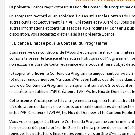
La présente Licence régit votre utilisation du Contenu du Programme d
En acceptant l'Accord ou en accédant à ou en utilisant le Contenu du P
autres outils (collectivement, la «
API Créateurs et PA API
») qui vous pe
autres informations et contenus associés aux Produits («
Contenu publ
disposition, vous acceptez d'être lié(e) à la présente Licence.
1. Licence Limitée pour le Contenu du Programme
Sous réserve des conditions de
l'Accord
et uniquement aux fins limitées
compris la présente Licence et les autres
Politiques du Programme
], n
non exclusive, libre de toute redevance et ne pouvant faire l'objet de so
(a) copier et afficher le Contenu du Programme uniquement sur votre Si
(b) utiliser uniquement les Marques d'Amazon [telles que définies dans 
cadre du Contenu du Programme, uniquement sur votre Site et confo
(c) accéder à et utiliser l’API Créateurs, l’API PA, les Flux de Données e
Cette licence n'inclut pas le téléchargement, la copie ou toute autre util
d’exploration de données, de robots ou d’outils similaires de collecte
inclut l’API Créateurs, l’API PA, les Flux de Données et le Contenu Publici
Vous vous engagez à utiliser le Contenu du Programme conformément a
licence accordée par la présente. Sans limiter la portée de ce qui pré
renvoyer les utilisateurs finaux et les ventes vers un Site d'Amazon et