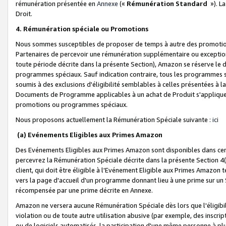
rémunération présentée en
Annexe
(«
Rémunération Standard
»). L
Droit.
4. Rémunération spéciale ou Promotions
Nous sommes susceptibles de proposer de temps à autre des promotion
Partenaires de percevoir une rémunération supplémentaire ou exceptio
toute période décrite dans la présente Section), Amazon se réserve le
programmes spéciaux. Sauf indication contraire, tous les programmes s
soumis à des exclusions d'éligibilité semblables à celles présentées à 
Documents de Programme applicables à un achat de Produit s'appliquera
promotions ou programmes spéciaux.
Nous proposons actuellement la Rémunération Spéciale suivante :
ici
(a) Evénements Eligibles aux Primes Amazon
Des Evénements Eligibles aux Primes Amazon sont disponibles dans cer
percevrez la Rémunération Spéciale décrite dans la présente Section 4(
client, qui doit être éligible à l'Evénement Eligible aux Primes Amazon te
vers la page d'accueil d'un programme donnant lieu à une prime sur un Si
récompensée par une prime décrite en Annexe.
Amazon ne versera aucune Rémunération Spéciale dès lors que l'éligibi
violation ou de toute autre utilisation abusive (par exemple, des inscrip
ou de logiciels automatisés, la participation d'une même personne à p