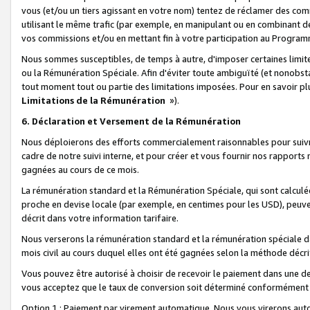
vous (et/ou un tiers agissant en votre nom) tentez de réclamer des c
utilisant le même trafic (par exemple, en manipulant ou en combinant 
vos commissions et/ou en mettant fin à votre participation au Progra
Nous sommes susceptibles, de temps à autre, d'imposer certaines limit
ou la Rémunération Spéciale. Afin d'éviter toute ambiguïté (et nonobst
tout moment tout ou partie des limitations imposées. Pour en savoir plus
Limitations de la Rémunération
»).
6. Déclaration et Versement de la Rémunération
Nous déploierons des efforts commercialement raisonnables pour suivr
cadre de notre suivi interne, et pour créer et vous fournir nos rapport
gagnées au cours de ce mois.
La rémunération standard et la Rémunération Spéciale, qui sont calcul
proche en devise locale (par exemple, en centimes pour les USD), peuve
décrit dans votre information tarifaire.
Nous verserons la rémunération standard et la rémunération spéciale da
mois civil au cours duquel elles ont été gagnées selon la méthode décr
Vous pouvez être autorisé à choisir de recevoir le paiement dans une dev
vous acceptez que le taux de conversion soit déterminé conformément
Option 1 : Paiement par virement automatique.
Nous vous virerons aut