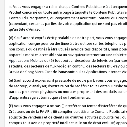
iii. Vous vous engagez à relier chaque Contenu Publicitaire à et uniqu
Produit concerné ou toute autre page à laquelle le Contenu Publicitaire
Contenu du Programme, ou conjointement avec tout Contenu du Programm
(cependant, certaines parties de votre application qui ne sont pas étroi
qu'un Site d'Amazon).
(d) Sauf accord exprès écrit préalable de notre part, vous vous engagez à
application conçue pour ou destinée à être utilisée sur les téléphones p
non conçus ou destinés à être utilisés avec de tels dispositifs, mais pouv
appareils mobiles accessible via un navigateur Internet sur une tablett
Applications Mobiles
ou (3) tout boîtier décodeur de télévision (par ex
satellite, des lecteurs de flux vidéo en continu, des lecteurs Blu-ray o
Bravia de Sony, Viera Cast de Panasonic ou les Applications Internet Viz
(e) Sauf accord exprès écrit préalable de notre part, vous vous engagez 
de regroup, d'analyser, d'extraire ou de redéfinir tout Contenu Publicitai
par des personnes physiques ou morales proposant des produits sur un
d’apprentissage automatique et ou fondamental.
(f) Vous vous engagez à ne pas (i)interférer ou tenter d'interférer de 
Créateurs ou de la PA API ; (ii) compiler ou utiliser le Contenu Publicita
sollicité de vendeurs et de clients ou d'autres activités publicitaires ; ou (
compris tout avis de propriété intellectuelle ou de droit exclusif, appar