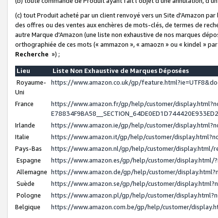
(b) toute commande de Produit ayant fait l'objet d'une annulation, d'u
(c) tout Produit acheté par un client renvoyé vers un Site d'Amazon par
des offres ou des ventes aux enchères de mots-clés, de termes de reche
autre Marque d'Amazon (une liste non exhaustive de nos marques déposée
orthographiée de ces mots (« ammazon », « amaozn » ou « kindel » par
Recherche
») ;
Lieu
Liste Non Exhaustive de Marques Déposées
Royaume-
https://www.amazon.co.uk/gp/feature.html?ie=UTF8&
Uni
France
https://www.amazon.fr/gp/help/customer/display.ht
E78834F9BA58__SECTION_64DE0ED1D744420E933ED
Irlande
https://www.amazon.ie/gp/help/customer/display.htm
Italie
https://www.amazon.it/gp/help/customer/display.html
Pays-Bas
https://www.amazon.nl/gp/help/customer/display.html
Espagne
https://www.amazon.es/gp/help/customer/display.html
Allemagne
https://www.amazon.de/gp/help/customer/display.htm
Suède
https://www.amazon.se/gp/help/customer/display.htm
Pologne
https://www.amazon.pl/gp/help/customer/display.html
Belgique
https://www.amazon.com.be/gp/help/customer/displa