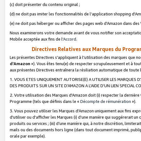
(c) doit présenter du contenu original ;
(d) ne doit pas imiter les fonctionnalités de l'application shopping d'Am
(e) ne doit pas héberger ou afficher des pages web d'Amazon dans de
Nous examinerons votre demande avant de vous notifier son acceptatio
Mobile acceptée aux fins de l'
Accord
.
Directives Relatives aux Marques du Progra
Les présentes Directives s'appliquent à l'utilisation des marques que
d'Amazon
»). Vous êtes tenu(e) de respecter scrupuleusement et à tou
aux présentes Directives entraînera la résiliation automatique de toute
1. VOUS ETES UNIQUEMENT AUTORISE(E) A UTILISER LES MARQUES D'
DES PRODUITS SUR UN SITE D'AMAZON A L'AIDE D'UN LIEN SPECIAL 
2. Votre utilisation des Marques d'Amazon doit (i) respecter la dernière
Programme (tels que définis dans le «
Décompte de rémunération
»).
3. Vous pouvez utiliser les Marques d'Amazon uniquement aux fins expr
d'utiliser ou d'afficher les Marques (i) d’une manière qui suggérerait un
produits ou services ; (iii) d’une manière qui, à notre discrétion, limit
mails ou des documents hors ligne (dans tout document imprimé, publip
orale par exemple).