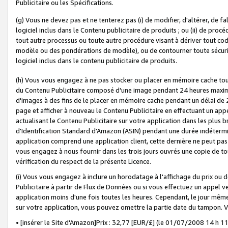
Publicitaire ou les Spécifications.
(g) Vous ne devez pas et ne tenterez pas (i) de modifier, d'altérer, de f
logiciel inclus dans le Contenu publicitaire de produits ; ou (ii) de proc
tout autre processus ou toute autre procédure visant à dériver tout c
modèle ou des pondérations de modèle), ou de contourner toute sécurité a
logiciel inclus dans le contenu publicitaire de produits.
(h) Vous vous engagez à ne pas stocker ou placer en mémoire cache tou
du Contenu Publicitaire composé d'une image pendant 24 heures maxim
d'images à des fins de le placer en mémoire cache pendant un délai de
page et afficher à nouveau le Contenu Publicitaire en effectuant un app
actualisant le Contenu Publicitaire sur votre application dans les plus 
d'Identification Standard d'Amazon (ASIN) pendant une durée indéterminé
application comprend une application client, cette dernière ne peut pa
vous engagez à nous fournir dans les trois jours ouvrés une copie de tou
vérification du respect de la présente Licence.
(i) Vous vous engagez à inclure un horodatage à l'affichage du prix ou 
Publicitaire à partir de Flux de Données ou si vous effectuez un appel ve
application moins d'une fois toutes les heures. Cependant, le jour même
sur votre application, vous pouvez omettre la partie date du tampon.
• [insérer le Site d'Amazon]Prix : 32,77 [EUR/£] (le 01/07/2008 14 h 11 