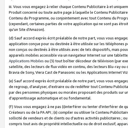
iii. Vous vous engagez à relier chaque Contenu Publicitaire à et uniqu
Produit concerné ou toute autre page à laquelle le Contenu Publicitaire
Contenu du Programme, ou conjointement avec tout Contenu du Programm
(cependant, certaines parties de votre application qui ne sont pas étroi
qu'un Site d'Amazon).
(d) Sauf accord exprès écrit préalable de notre part, vous vous engagez à
application conçue pour ou destinée à être utilisée sur les téléphones p
non conçus ou destinés à être utilisés avec de tels dispositifs, mais pouv
appareils mobiles accessible via un navigateur Internet sur une tablett
Applications Mobiles
ou (3) tout boîtier décodeur de télévision (par ex
satellite, des lecteurs de flux vidéo en continu, des lecteurs Blu-ray o
Bravia de Sony, Viera Cast de Panasonic ou les Applications Internet Viz
(e) Sauf accord exprès écrit préalable de notre part, vous vous engagez 
de regroup, d'analyser, d'extraire ou de redéfinir tout Contenu Publicitai
par des personnes physiques ou morales proposant des produits sur un
d’apprentissage automatique et ou fondamental.
(f) Vous vous engagez à ne pas (i)interférer ou tenter d'interférer de 
Créateurs ou de la PA API ; (ii) compiler ou utiliser le Contenu Publicita
sollicité de vendeurs et de clients ou d'autres activités publicitaires ; ou (
compris tout avis de propriété intellectuelle ou de droit exclusif, appar