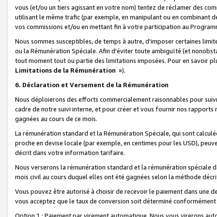
vous (et/ou un tiers agissant en votre nom) tentez de réclamer des c
utilisant le même trafic (par exemple, en manipulant ou en combinant 
vos commissions et/ou en mettant fin à votre participation au Progra
Nous sommes susceptibles, de temps à autre, d'imposer certaines limit
ou la Rémunération Spéciale. Afin d'éviter toute ambiguïté (et nonobst
tout moment tout ou partie des limitations imposées. Pour en savoir plus
Limitations de la Rémunération
»).
6. Déclaration et Versement de la Rémunération
Nous déploierons des efforts commercialement raisonnables pour suivr
cadre de notre suivi interne, et pour créer et vous fournir nos rapport
gagnées au cours de ce mois.
La rémunération standard et la Rémunération Spéciale, qui sont calcul
proche en devise locale (par exemple, en centimes pour les USD), peuve
décrit dans votre information tarifaire.
Nous verserons la rémunération standard et la rémunération spéciale da
mois civil au cours duquel elles ont été gagnées selon la méthode décr
Vous pouvez être autorisé à choisir de recevoir le paiement dans une dev
vous acceptez que le taux de conversion soit déterminé conformément
Option 1 : Paiement par virement automatique.
Nous vous virerons aut