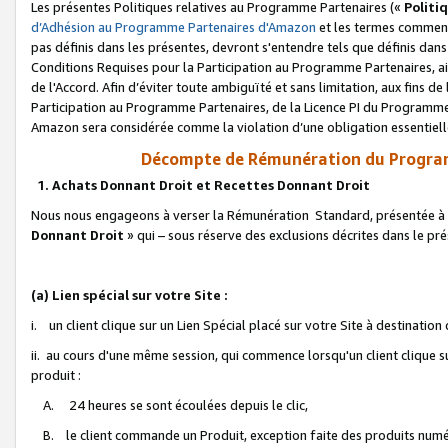
Les présentes Politiques relatives au Programme Partenaires («
Politi
d’Adhésion au Programme Partenaires d'Amazon
et les termes commenç
pas définis dans les présentes, devront s'entendre tels que définis dans 
Conditions Requises pour la Participation au Programme Partenaires, ai
de l'Accord. Afin d’éviter toute ambiguïté et sans limitation, aux fins de
Participation au Programme Partenaires, de la Licence PI du Programme 
Amazon sera considérée comme la violation d’une obligation essentielle
Décompte de Rémunération du Program
1. Achats Donnant Droit et Recettes Donnant Droit
Nous nous engageons à verser la Rémunération Standard, présentée à l
Donnant Droit
» qui – sous réserve des exclusions décrites dans le p
(a) Lien spécial sur votre Site :
i. un client clique sur un Lien Spécial placé sur votre Site à destination
ii. au cours d'une même session, qui commence lorsqu'un client clique s
produit :
A. 24 heures se sont écoulées depuis le clic,
B. le client commande un Produit, exception faite des produits numéri