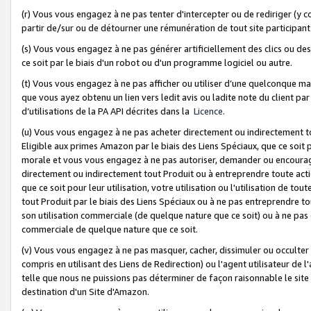
(r) Vous vous engagez à ne pas tenter d'intercepter ou de rediriger (y comp
partir de/sur ou de détourner une rémunération de tout site participa
(s) Vous vous engagez à ne pas générer artificiellement des clics ou de
ce soit par le biais d'un robot ou d'un programme logiciel ou autre.
(t) Vous vous engagez à ne pas afficher ou utiliser d’une quelconque man
que vous ayez obtenu un lien vers ledit avis ou ladite note du client par
d’utilisations de la PA API décrites dans la
Licence
.
(u) Vous vous engagez à ne pas acheter directement ou indirectement t
Eligible aux primes Amazon par le biais des Liens Spéciaux, que ce soit 
morale et vous vous engagez à ne pas autoriser, demander ou encourager
directement ou indirectement tout Produit ou à entreprendre toute acti
que ce soit pour leur utilisation, votre utilisation ou l'utilisation de
tout Produit par le biais des Liens Spéciaux ou à ne pas entreprendre t
son utilisation commerciale (de quelque nature que ce soit) ou à ne pas o
commerciale de quelque nature que ce soit.
(v) Vous vous engagez à ne pas masquer, cacher, dissimuler ou occulter 
compris en utilisant des Liens de Redirection) ou l'agent utilisateur de 
telle que nous ne puissions pas déterminer de façon raisonnable le site ou
destination d'un Site d'Amazon.