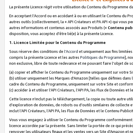
La présente Licence régit votre utilisation du Contenu du Programme d
En acceptant l'Accord ou en accédant à ou en utilisant le Contenu du P
autres outils (collectivement, la «
API Créateurs et PA API
») qui vous pe
autres informations et contenus associés aux Produits («
Contenu publ
disposition, vous acceptez d'être lié(e) à la présente Licence.
1. Licence Limitée pour le Contenu du Programme
Sous réserve des conditions de
l'Accord
et uniquement aux fins limitées
compris la présente Licence et les autres
Politiques du Programme
], n
non exclusive, libre de toute redevance et ne pouvant faire l'objet de so
(a) copier et afficher le Contenu du Programme uniquement sur votre Si
(b) utiliser uniquement les Marques d'Amazon [telles que définies dans 
cadre du Contenu du Programme, uniquement sur votre Site et confo
(c) accéder à et utiliser l’API Créateurs, l’API PA, les Flux de Données e
Cette licence n'inclut pas le téléchargement, la copie ou toute autre util
d’exploration de données, de robots ou d’outils similaires de collecte
inclut l’API Créateurs, l’API PA, les Flux de Données et le Contenu Publici
Vous vous engagez à utiliser le Contenu du Programme conformément a
licence accordée par la présente. Sans limiter la portée de ce qui pré
renvoyer les utilisateurs finaux et les ventes vers un Site d'Amazon et