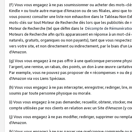
(f) Vous vous engagez à ne pas soumissionner ou acheter des mots-clés,
Kindle » ou toute autre marque d'Amazon ou de ses filiales, ainsi que t
vous pouvez consulter une liste non exhaustive dans le Tableau Non Ex
mots-clés sur tout Moteur de Recherche dès lors que les publicités de 
Moteur de Recherche (tel que défini dans le
Décompte de Rémunératio
Moteurs de Recherche afin qu'ils apparaissent en réponse à un mot-clé o
naturels, gratuits, organiques ou non payants), tant que vous respectez 
vers votre site, et non directement ou indirectement, par le biais d'un Li
d'Amazon.
(g) Vous vous engagez à ne pas offrir à une quelconque personne physi
l'argent, une remise, un rabais, des points, un don à une œuvre caritativ
Par exemple, vous ne pouvez pas proposer de « récompenses » ou de p
d'Amazon via vos Liens Spéciaux.
(h) Vous vous engagez à ne pas intercepter, enregistrer, rediriger, lire
soumis par toute personne physique ou morale.
(i) Vous vous engagez à ne pas demander, recueillir, obtenir, stocker, 
compte utilisées par nos clients en relation avec un Site d'Amazon (y c
(j) Vous vous engagez à ne pas modifier, rediriger, supprimer ou rempla
d'Amazon.
(k) Vous vous engagez à ne pas passer une quelconque commande ou init