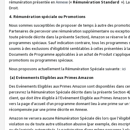
rémunération présentée en
Annexe
(«
Rémunération Standard
»). L
Droit.
4. Rémunération spéciale ou Promotions
Nous sommes susceptibles de proposer de temps à autre des promotion
Partenaires de percevoir une rémunération supplémentaire ou exceptio
toute période décrite dans la présente Section), Amazon se réserve le
programmes spéciaux. Sauf indication contraire, tous les programmes s
soumis à des exclusions d'éligibilité semblables à celles présentées à 
Documents de Programme applicables à un achat de Produit s'appliquera
promotions ou programmes spéciaux.
Nous proposons actuellement la Rémunération Spéciale suivante :
ici
(a) Evénements Eligibles aux Primes Amazon
Des Evénements Eligibles aux Primes Amazon sont disponibles dans cer
percevrez la Rémunération Spéciale décrite dans la présente Section 4(
client, qui doit être éligible à l'Evénement Eligible aux Primes Amazon te
vers la page d'accueil d'un programme donnant lieu à une prime sur un Si
récompensée par une prime décrite en Annexe.
Amazon ne versera aucune Rémunération Spéciale dès lors que l'éligibi
violation ou de toute autre utilisation abusive (par exemple, des inscrip
ou de logiciels automatisés, la participation d'une même personne à p