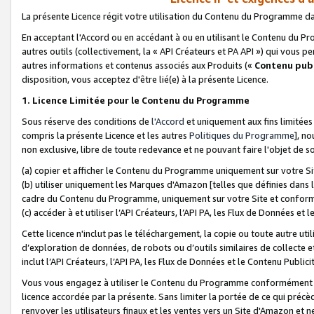
La présente Licence régit votre utilisation du Contenu du Programme d
En acceptant l'Accord ou en accédant à ou en utilisant le Contenu du P
autres outils (collectivement, la «
API Créateurs et PA API
») qui vous pe
autres informations et contenus associés aux Produits («
Contenu publ
disposition, vous acceptez d'être lié(e) à la présente Licence.
1. Licence Limitée pour le Contenu du Programme
Sous réserve des conditions de
l'Accord
et uniquement aux fins limitées
compris la présente Licence et les autres
Politiques du Programme
], n
non exclusive, libre de toute redevance et ne pouvant faire l'objet de so
(a) copier et afficher le Contenu du Programme uniquement sur votre Si
(b) utiliser uniquement les Marques d'Amazon [telles que définies dans 
cadre du Contenu du Programme, uniquement sur votre Site et confo
(c) accéder à et utiliser l’API Créateurs, l’API PA, les Flux de Données e
Cette licence n'inclut pas le téléchargement, la copie ou toute autre util
d’exploration de données, de robots ou d’outils similaires de collecte
inclut l’API Créateurs, l’API PA, les Flux de Données et le Contenu Publici
Vous vous engagez à utiliser le Contenu du Programme conformément a
licence accordée par la présente. Sans limiter la portée de ce qui pré
renvoyer les utilisateurs finaux et les ventes vers un Site d'Amazon et