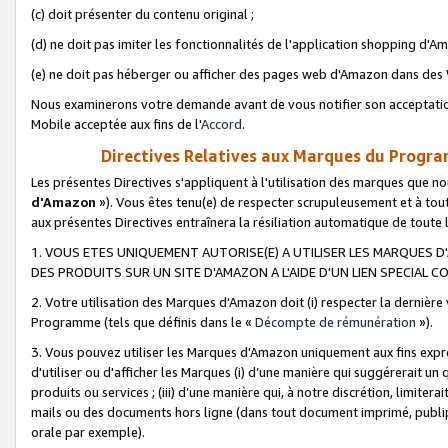
(c) doit présenter du contenu original ;
(d) ne doit pas imiter les fonctionnalités de l'application shopping d'Am
(e) ne doit pas héberger ou afficher des pages web d'Amazon dans de
Nous examinerons votre demande avant de vous notifier son acceptatio
Mobile acceptée aux fins de l'
Accord
.
Directives Relatives aux Marques du Progra
Les présentes Directives s'appliquent à l'utilisation des marques que
d'Amazon
»). Vous êtes tenu(e) de respecter scrupuleusement et à tou
aux présentes Directives entraînera la résiliation automatique de toute
1. VOUS ETES UNIQUEMENT AUTORISE(E) A UTILISER LES MARQUES D'
DES PRODUITS SUR UN SITE D'AMAZON A L'AIDE D'UN LIEN SPECIAL 
2. Votre utilisation des Marques d'Amazon doit (i) respecter la dernière
Programme (tels que définis dans le «
Décompte de rémunération
»).
3. Vous pouvez utiliser les Marques d'Amazon uniquement aux fins expr
d'utiliser ou d'afficher les Marques (i) d’une manière qui suggérerait un
produits ou services ; (iii) d’une manière qui, à notre discrétion, limit
mails ou des documents hors ligne (dans tout document imprimé, publip
orale par exemple).