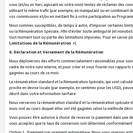
vous (et/ou un tiers agissant en votre nom) tentez de réclamer des c
utilisant le même trafic (par exemple, en manipulant ou en combinant 
vos commissions et/ou en mettant fin à votre participation au Progra
Nous sommes susceptibles, de temps à autre, d'imposer certaines limit
ou la Rémunération Spéciale. Afin d'éviter toute ambiguïté (et nonobst
tout moment tout ou partie des limitations imposées. Pour en savoir plus
Limitations de la Rémunération
»).
6. Déclaration et Versement de la Rémunération
Nous déploierons des efforts commercialement raisonnables pour suivr
cadre de notre suivi interne, et pour créer et vous fournir nos rapport
gagnées au cours de ce mois.
La rémunération standard et la Rémunération Spéciale, qui sont calcul
proche en devise locale (par exemple, en centimes pour les USD), peuve
décrit dans votre information tarifaire.
Nous verserons la rémunération standard et la rémunération spéciale da
mois civil au cours duquel elles ont été gagnées selon la méthode décr
Vous pouvez être autorisé à choisir de recevoir le paiement dans une dev
vous acceptez que le taux de conversion soit déterminé conformément
Option 1 : Paiement par virement automatique.
Nous vous virerons aut