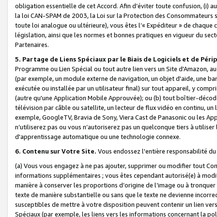
obligation essentielle de cet Accord. Afin d’éviter toute confusion, (i) a
la loi CAN-SPAM de 2003, la Loi sur la Protection des Consommateurs s
toute loi analogue ou ultérieure), vous êtes l’« Expéditeur » de chaque 
législation, ainsi que les normes et bonnes pratiques en vigueur du s
Partenaires.
5. Partage de Liens Spéciaux par le Biais de Logiciels et de Pér
Programme ou Lien Spécial ou tout autre lien vers un Site d'Amazon, au su
(par exemple, un module externe de navigation, un objet d'aide, une ba
exécutée ou installée par un utilisateur final) sur tout appareil, y comp
(autre qu'une Application Mobile Approuvée); ou (b) tout boîtier-décod
télévision par câble ou satellite, un lecteur de flux vidéo en continu, un
exemple, GoogleTV, Bravia de Sony, Viera Cast de Panasonic ou les Appli
n’utiliserez pas ou vous n’autoriserez pas un quelconque tiers à utili
d'apprentissage automatique ou une technologie connexe.
6. Contenu sur Votre Site.
Vous endossez l'entière responsabilité du
(a) Vous vous engagez à ne pas ajouter, supprimer ou modifier tout Co
informations supplémentaires ; vous êtes cependant autorisé(e) à modi
manière à conserver les proportions d’origine de l’image ou à tronquer
texte de manière substantielle ou sans que le texte ne devienne incorr
susceptibles de mettre à votre disposition peuvent contenir un lien ver
Spéciaux (par exemple, les liens vers les informations concernant la poli