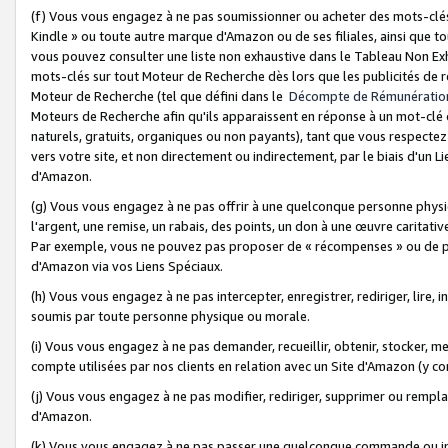
(f) Vous vous engagez à ne pas soumissionner ou acheter des mots-clés,
Kindle » ou toute autre marque d'Amazon ou de ses filiales, ainsi que t
vous pouvez consulter une liste non exhaustive dans le Tableau Non Ex
mots-clés sur tout Moteur de Recherche dès lors que les publicités de 
Moteur de Recherche (tel que défini dans le
Décompte de Rémunératio
Moteurs de Recherche afin qu'ils apparaissent en réponse à un mot-clé o
naturels, gratuits, organiques ou non payants), tant que vous respectez 
vers votre site, et non directement ou indirectement, par le biais d'un Li
d'Amazon.
(g) Vous vous engagez à ne pas offrir à une quelconque personne physi
l'argent, une remise, un rabais, des points, un don à une œuvre caritativ
Par exemple, vous ne pouvez pas proposer de « récompenses » ou de p
d'Amazon via vos Liens Spéciaux.
(h) Vous vous engagez à ne pas intercepter, enregistrer, rediriger, lire
soumis par toute personne physique ou morale.
(i) Vous vous engagez à ne pas demander, recueillir, obtenir, stocker, 
compte utilisées par nos clients en relation avec un Site d'Amazon (y c
(j) Vous vous engagez à ne pas modifier, rediriger, supprimer ou rempla
d'Amazon.
(k) Vous vous engagez à ne pas passer une quelconque commande ou init