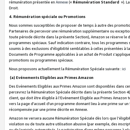
rémunération présentée en
Annexe
(«
Rémunération Standard
»). L
Droit.
4. Rémunération spéciale ou Promotions
Nous sommes susceptibles de proposer de temps à autre des promotion
Partenaires de percevoir une rémunération supplémentaire ou exceptio
toute période décrite dans la présente Section), Amazon se réserve le
programmes spéciaux. Sauf indication contraire, tous les programmes s
soumis à des exclusions d'éligibilité semblables à celles présentées à 
Documents de Programme applicables à un achat de Produit s'appliquera
promotions ou programmes spéciaux.
Nous proposons actuellement la Rémunération Spéciale suivante :
ici
(a) Evénements Eligibles aux Primes Amazon
Des Evénements Eligibles aux Primes Amazon sont disponibles dans cer
percevrez la Rémunération Spéciale décrite dans la présente Section 4(
client, qui doit être éligible à l'Evénement Eligible aux Primes Amazon te
vers la page d'accueil d'un programme donnant lieu à une prime sur un Si
récompensée par une prime décrite en Annexe.
Amazon ne versera aucune Rémunération Spéciale dès lors que l'éligibi
violation ou de toute autre utilisation abusive (par exemple, des inscrip
ou de logiciels automatisés, la participation d'une même personne à p