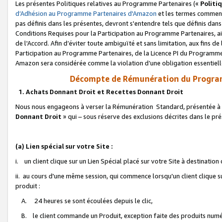
Les présentes Politiques relatives au Programme Partenaires («
Politi
d’Adhésion au Programme Partenaires d'Amazon
et les termes commenç
pas définis dans les présentes, devront s'entendre tels que définis dans 
Conditions Requises pour la Participation au Programme Partenaires, ai
de l'Accord. Afin d’éviter toute ambiguïté et sans limitation, aux fins de
Participation au Programme Partenaires, de la Licence PI du Programme 
Amazon sera considérée comme la violation d’une obligation essentielle
Décompte de Rémunération du Program
1. Achats Donnant Droit et Recettes Donnant Droit
Nous nous engageons à verser la Rémunération Standard, présentée à l
Donnant Droit
» qui – sous réserve des exclusions décrites dans le p
(a) Lien spécial sur votre Site :
i. un client clique sur un Lien Spécial placé sur votre Site à destination
ii. au cours d'une même session, qui commence lorsqu'un client clique s
produit :
A. 24 heures se sont écoulées depuis le clic,
B. le client commande un Produit, exception faite des produits numéri