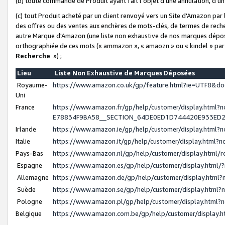
(b) toute commande de Produit ayant fait l'objet d'une annulation, d'u
(c) tout Produit acheté par un client renvoyé vers un Site d'Amazon par
des offres ou des ventes aux enchères de mots-clés, de termes de reche
autre Marque d'Amazon (une liste non exhaustive de nos marques déposée
orthographiée de ces mots (« ammazon », « amaozn » ou « kindel » par
Recherche
») ;
Lieu
Liste Non Exhaustive de Marques Déposées
Royaume-
https://www.amazon.co.uk/gp/feature.html?ie=UTF8&
Uni
France
https://www.amazon.fr/gp/help/customer/display.ht
E78834F9BA58__SECTION_64DE0ED1D744420E933ED
Irlande
https://www.amazon.ie/gp/help/customer/display.htm
Italie
https://www.amazon.it/gp/help/customer/display.html
Pays-Bas
https://www.amazon.nl/gp/help/customer/display.html
Espagne
https://www.amazon.es/gp/help/customer/display.html
Allemagne
https://www.amazon.de/gp/help/customer/display.htm
Suède
https://www.amazon.se/gp/help/customer/display.htm
Pologne
https://www.amazon.pl/gp/help/customer/display.html
Belgique
https://www.amazon.com.be/gp/help/customer/displa