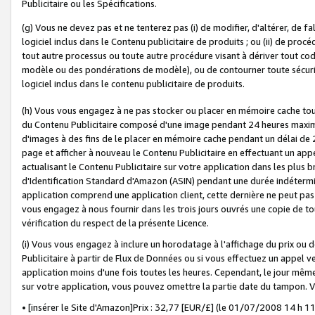
Publicitaire ou les Spécifications.
(g) Vous ne devez pas et ne tenterez pas (i) de modifier, d'altérer, de f
logiciel inclus dans le Contenu publicitaire de produits ; ou (ii) de proc
tout autre processus ou toute autre procédure visant à dériver tout c
modèle ou des pondérations de modèle), ou de contourner toute sécurité a
logiciel inclus dans le contenu publicitaire de produits.
(h) Vous vous engagez à ne pas stocker ou placer en mémoire cache tou
du Contenu Publicitaire composé d'une image pendant 24 heures maxim
d'images à des fins de le placer en mémoire cache pendant un délai de
page et afficher à nouveau le Contenu Publicitaire en effectuant un app
actualisant le Contenu Publicitaire sur votre application dans les plus 
d'Identification Standard d'Amazon (ASIN) pendant une durée indéterminé
application comprend une application client, cette dernière ne peut pa
vous engagez à nous fournir dans les trois jours ouvrés une copie de tou
vérification du respect de la présente Licence.
(i) Vous vous engagez à inclure un horodatage à l'affichage du prix ou 
Publicitaire à partir de Flux de Données ou si vous effectuez un appel ve
application moins d'une fois toutes les heures. Cependant, le jour même
sur votre application, vous pouvez omettre la partie date du tampon.
• [insérer le Site d'Amazon]Prix : 32,77 [EUR/£] (le 01/07/2008 14 h 11 