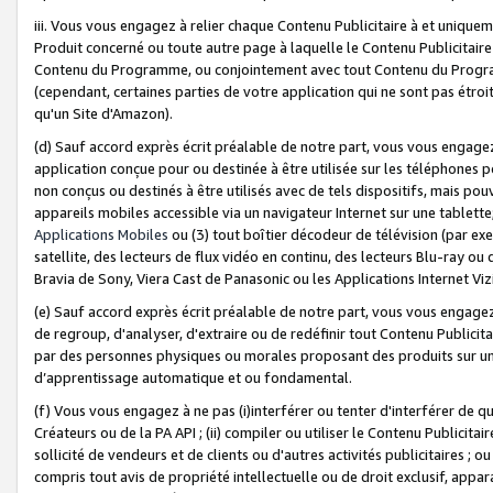
iii. Vous vous engagez à relier chaque Contenu Publicitaire à et uniqu
Produit concerné ou toute autre page à laquelle le Contenu Publicitaire
Contenu du Programme, ou conjointement avec tout Contenu du Programm
(cependant, certaines parties de votre application qui ne sont pas étroi
qu'un Site d'Amazon).
(d) Sauf accord exprès écrit préalable de notre part, vous vous engagez à
application conçue pour ou destinée à être utilisée sur les téléphones p
non conçus ou destinés à être utilisés avec de tels dispositifs, mais pouv
appareils mobiles accessible via un navigateur Internet sur une tablett
Applications Mobiles
ou (3) tout boîtier décodeur de télévision (par ex
satellite, des lecteurs de flux vidéo en continu, des lecteurs Blu-ray o
Bravia de Sony, Viera Cast de Panasonic ou les Applications Internet Viz
(e) Sauf accord exprès écrit préalable de notre part, vous vous engagez 
de regroup, d'analyser, d'extraire ou de redéfinir tout Contenu Publicitai
par des personnes physiques ou morales proposant des produits sur un
d’apprentissage automatique et ou fondamental.
(f) Vous vous engagez à ne pas (i)interférer ou tenter d'interférer de 
Créateurs ou de la PA API ; (ii) compiler ou utiliser le Contenu Publicita
sollicité de vendeurs et de clients ou d'autres activités publicitaires ; ou (
compris tout avis de propriété intellectuelle ou de droit exclusif, appar