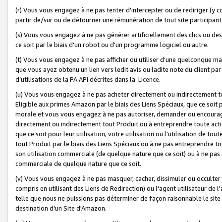
(r) Vous vous engagez à ne pas tenter d'intercepter ou de rediriger (y comp
partir de/sur ou de détourner une rémunération de tout site participa
(s) Vous vous engagez à ne pas générer artificiellement des clics ou de
ce soit par le biais d'un robot ou d'un programme logiciel ou autre.
(t) Vous vous engagez à ne pas afficher ou utiliser d’une quelconque man
que vous ayez obtenu un lien vers ledit avis ou ladite note du client par
d’utilisations de la PA API décrites dans la
Licence
.
(u) Vous vous engagez à ne pas acheter directement ou indirectement t
Eligible aux primes Amazon par le biais des Liens Spéciaux, que ce soit 
morale et vous vous engagez à ne pas autoriser, demander ou encourager
directement ou indirectement tout Produit ou à entreprendre toute acti
que ce soit pour leur utilisation, votre utilisation ou l'utilisation de
tout Produit par le biais des Liens Spéciaux ou à ne pas entreprendre t
son utilisation commerciale (de quelque nature que ce soit) ou à ne pas o
commerciale de quelque nature que ce soit.
(v) Vous vous engagez à ne pas masquer, cacher, dissimuler ou occulter 
compris en utilisant des Liens de Redirection) ou l'agent utilisateur de 
telle que nous ne puissions pas déterminer de façon raisonnable le site ou
destination d'un Site d'Amazon.