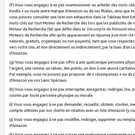
(f) Vous vous engagez à ne pas soumissionner ou acheter des mots-clés,
Kindle » ou toute autre marque d'Amazon ou de ses filiales, ainsi que t
vous pouvez consulter une liste non exhaustive dans le Tableau Non Ex
mots-clés sur tout Moteur de Recherche dès lors que les publicités de 
Moteur de Recherche (tel que défini dans le
Décompte de Rémunératio
Moteurs de Recherche afin qu'ils apparaissent en réponse à un mot-clé o
naturels, gratuits, organiques ou non payants), tant que vous respectez 
vers votre site, et non directement ou indirectement, par le biais d'un Li
d'Amazon.
(g) Vous vous engagez à ne pas offrir à une quelconque personne physi
l'argent, une remise, un rabais, des points, un don à une œuvre caritativ
Par exemple, vous ne pouvez pas proposer de « récompenses » ou de p
d'Amazon via vos Liens Spéciaux.
(h) Vous vous engagez à ne pas intercepter, enregistrer, rediriger, lire
soumis par toute personne physique ou morale.
(i) Vous vous engagez à ne pas demander, recueillir, obtenir, stocker, 
compte utilisées par nos clients en relation avec un Site d'Amazon (y c
(j) Vous vous engagez à ne pas modifier, rediriger, supprimer ou rempla
d'Amazon.
(k) Vous vous engagez à ne pas passer une quelconque commande ou init