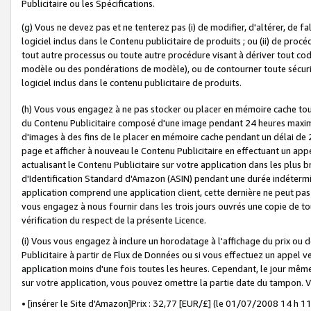
Publicitaire ou les Spécifications.
(g) Vous ne devez pas et ne tenterez pas (i) de modifier, d'altérer, de f
logiciel inclus dans le Contenu publicitaire de produits ; ou (ii) de proc
tout autre processus ou toute autre procédure visant à dériver tout c
modèle ou des pondérations de modèle), ou de contourner toute sécurité a
logiciel inclus dans le contenu publicitaire de produits.
(h) Vous vous engagez à ne pas stocker ou placer en mémoire cache tou
du Contenu Publicitaire composé d'une image pendant 24 heures maxim
d'images à des fins de le placer en mémoire cache pendant un délai de
page et afficher à nouveau le Contenu Publicitaire en effectuant un app
actualisant le Contenu Publicitaire sur votre application dans les plus 
d'Identification Standard d'Amazon (ASIN) pendant une durée indéterminé
application comprend une application client, cette dernière ne peut pa
vous engagez à nous fournir dans les trois jours ouvrés une copie de tou
vérification du respect de la présente Licence.
(i) Vous vous engagez à inclure un horodatage à l'affichage du prix ou 
Publicitaire à partir de Flux de Données ou si vous effectuez un appel ve
application moins d'une fois toutes les heures. Cependant, le jour même
sur votre application, vous pouvez omettre la partie date du tampon.
• [insérer le Site d'Amazon]Prix : 32,77 [EUR/£] (le 01/07/2008 14 h 11 