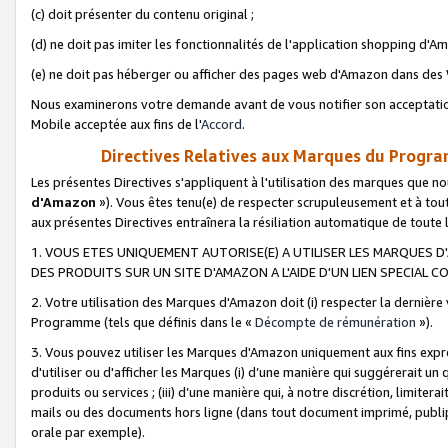
(c) doit présenter du contenu original ;
(d) ne doit pas imiter les fonctionnalités de l'application shopping d'Am
(e) ne doit pas héberger ou afficher des pages web d'Amazon dans de
Nous examinerons votre demande avant de vous notifier son acceptatio
Mobile acceptée aux fins de l'
Accord
.
Directives Relatives aux Marques du Progra
Les présentes Directives s'appliquent à l'utilisation des marques que
d'Amazon
»). Vous êtes tenu(e) de respecter scrupuleusement et à tou
aux présentes Directives entraînera la résiliation automatique de toute
1. VOUS ETES UNIQUEMENT AUTORISE(E) A UTILISER LES MARQUES D'
DES PRODUITS SUR UN SITE D'AMAZON A L'AIDE D'UN LIEN SPECIAL 
2. Votre utilisation des Marques d'Amazon doit (i) respecter la dernière
Programme (tels que définis dans le «
Décompte de rémunération
»).
3. Vous pouvez utiliser les Marques d'Amazon uniquement aux fins expr
d'utiliser ou d'afficher les Marques (i) d’une manière qui suggérerait un
produits ou services ; (iii) d’une manière qui, à notre discrétion, limit
mails ou des documents hors ligne (dans tout document imprimé, publip
orale par exemple).