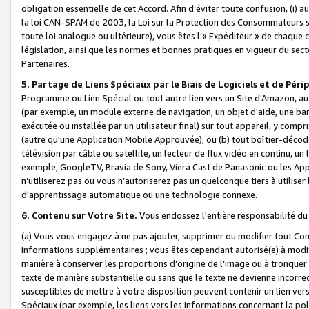
obligation essentielle de cet Accord. Afin d’éviter toute confusion, (i) a
la loi CAN-SPAM de 2003, la Loi sur la Protection des Consommateurs s
toute loi analogue ou ultérieure), vous êtes l’« Expéditeur » de chaque 
législation, ainsi que les normes et bonnes pratiques en vigueur du s
Partenaires.
5. Partage de Liens Spéciaux par le Biais de Logiciels et de Pér
Programme ou Lien Spécial ou tout autre lien vers un Site d'Amazon, au su
(par exemple, un module externe de navigation, un objet d'aide, une ba
exécutée ou installée par un utilisateur final) sur tout appareil, y comp
(autre qu'une Application Mobile Approuvée); ou (b) tout boîtier-décod
télévision par câble ou satellite, un lecteur de flux vidéo en continu, un
exemple, GoogleTV, Bravia de Sony, Viera Cast de Panasonic ou les Appli
n’utiliserez pas ou vous n’autoriserez pas un quelconque tiers à utili
d'apprentissage automatique ou une technologie connexe.
6. Contenu sur Votre Site.
Vous endossez l'entière responsabilité du
(a) Vous vous engagez à ne pas ajouter, supprimer ou modifier tout Co
informations supplémentaires ; vous êtes cependant autorisé(e) à modi
manière à conserver les proportions d’origine de l’image ou à tronquer
texte de manière substantielle ou sans que le texte ne devienne incorr
susceptibles de mettre à votre disposition peuvent contenir un lien ver
Spéciaux (par exemple, les liens vers les informations concernant la poli