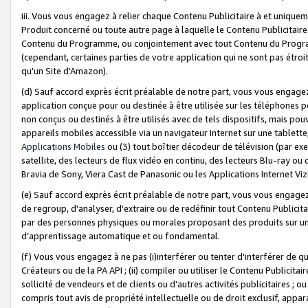
iii. Vous vous engagez à relier chaque Contenu Publicitaire à et uniqu
Produit concerné ou toute autre page à laquelle le Contenu Publicitaire
Contenu du Programme, ou conjointement avec tout Contenu du Programm
(cependant, certaines parties de votre application qui ne sont pas étroi
qu'un Site d'Amazon).
(d) Sauf accord exprès écrit préalable de notre part, vous vous engagez à
application conçue pour ou destinée à être utilisée sur les téléphones p
non conçus ou destinés à être utilisés avec de tels dispositifs, mais pouv
appareils mobiles accessible via un navigateur Internet sur une tablett
Applications Mobiles
ou (3) tout boîtier décodeur de télévision (par ex
satellite, des lecteurs de flux vidéo en continu, des lecteurs Blu-ray o
Bravia de Sony, Viera Cast de Panasonic ou les Applications Internet Viz
(e) Sauf accord exprès écrit préalable de notre part, vous vous engagez 
de regroup, d'analyser, d'extraire ou de redéfinir tout Contenu Publicitai
par des personnes physiques ou morales proposant des produits sur un
d’apprentissage automatique et ou fondamental.
(f) Vous vous engagez à ne pas (i)interférer ou tenter d'interférer de 
Créateurs ou de la PA API ; (ii) compiler ou utiliser le Contenu Publicita
sollicité de vendeurs et de clients ou d'autres activités publicitaires ; ou (
compris tout avis de propriété intellectuelle ou de droit exclusif, appar