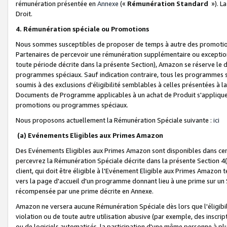
rémunération présentée en
Annexe
(«
Rémunération Standard
»). L
Droit.
4. Rémunération spéciale ou Promotions
Nous sommes susceptibles de proposer de temps à autre des promotion
Partenaires de percevoir une rémunération supplémentaire ou exceptio
toute période décrite dans la présente Section), Amazon se réserve le
programmes spéciaux. Sauf indication contraire, tous les programmes s
soumis à des exclusions d'éligibilité semblables à celles présentées à 
Documents de Programme applicables à un achat de Produit s'appliquera
promotions ou programmes spéciaux.
Nous proposons actuellement la Rémunération Spéciale suivante :
ici
(a) Evénements Eligibles aux Primes Amazon
Des Evénements Eligibles aux Primes Amazon sont disponibles dans cer
percevrez la Rémunération Spéciale décrite dans la présente Section 4(
client, qui doit être éligible à l'Evénement Eligible aux Primes Amazon te
vers la page d'accueil d'un programme donnant lieu à une prime sur un Si
récompensée par une prime décrite en Annexe.
Amazon ne versera aucune Rémunération Spéciale dès lors que l'éligibi
violation ou de toute autre utilisation abusive (par exemple, des inscrip
ou de logiciels automatisés, la participation d'une même personne à p