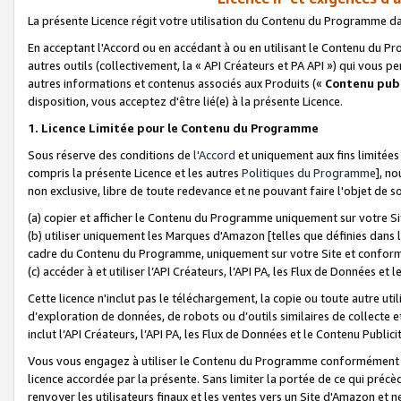
La présente Licence régit votre utilisation du Contenu du Programme d
En acceptant l'Accord ou en accédant à ou en utilisant le Contenu du P
autres outils (collectivement, la «
API Créateurs et PA API
») qui vous pe
autres informations et contenus associés aux Produits («
Contenu publ
disposition, vous acceptez d'être lié(e) à la présente Licence.
1. Licence Limitée pour le Contenu du Programme
Sous réserve des conditions de
l'Accord
et uniquement aux fins limitées
compris la présente Licence et les autres
Politiques du Programme
], n
non exclusive, libre de toute redevance et ne pouvant faire l'objet de so
(a) copier et afficher le Contenu du Programme uniquement sur votre Si
(b) utiliser uniquement les Marques d'Amazon [telles que définies dans 
cadre du Contenu du Programme, uniquement sur votre Site et confo
(c) accéder à et utiliser l’API Créateurs, l’API PA, les Flux de Données e
Cette licence n'inclut pas le téléchargement, la copie ou toute autre util
d’exploration de données, de robots ou d’outils similaires de collecte
inclut l’API Créateurs, l’API PA, les Flux de Données et le Contenu Publici
Vous vous engagez à utiliser le Contenu du Programme conformément a
licence accordée par la présente. Sans limiter la portée de ce qui pré
renvoyer les utilisateurs finaux et les ventes vers un Site d'Amazon et