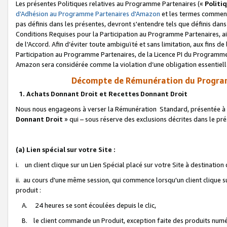
Les présentes Politiques relatives au Programme Partenaires («
Politi
d’Adhésion au Programme Partenaires d'Amazon
et les termes commenç
pas définis dans les présentes, devront s'entendre tels que définis dans 
Conditions Requises pour la Participation au Programme Partenaires, ai
de l'Accord. Afin d’éviter toute ambiguïté et sans limitation, aux fins de
Participation au Programme Partenaires, de la Licence PI du Programme 
Amazon sera considérée comme la violation d’une obligation essentielle
Décompte de Rémunération du Program
1. Achats Donnant Droit et Recettes Donnant Droit
Nous nous engageons à verser la Rémunération Standard, présentée à l
Donnant Droit
» qui – sous réserve des exclusions décrites dans le p
(a) Lien spécial sur votre Site :
i. un client clique sur un Lien Spécial placé sur votre Site à destination
ii. au cours d'une même session, qui commence lorsqu'un client clique s
produit :
A. 24 heures se sont écoulées depuis le clic,
B. le client commande un Produit, exception faite des produits numéri