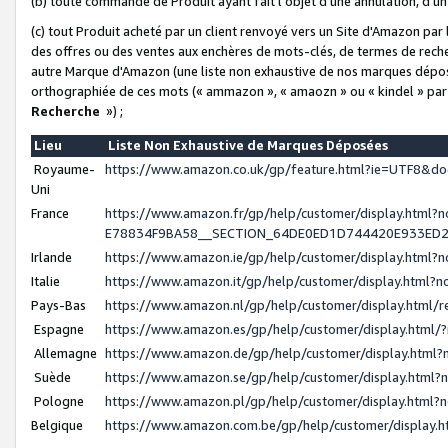
(b) toute commande de Produit ayant fait l'objet d'une annulation, d'u
(c) tout Produit acheté par un client renvoyé vers un Site d'Amazon par
des offres ou des ventes aux enchères de mots-clés, de termes de reche
autre Marque d'Amazon (une liste non exhaustive de nos marques déposée
orthographiée de ces mots (« ammazon », « amaozn » ou « kindel » par
Recherche
») ;
Lieu
Liste Non Exhaustive de Marques Déposées
Royaume-
https://www.amazon.co.uk/gp/feature.html?ie=UTF8&
Uni
France
https://www.amazon.fr/gp/help/customer/display.ht
E78834F9BA58__SECTION_64DE0ED1D744420E933ED
Irlande
https://www.amazon.ie/gp/help/customer/display.htm
Italie
https://www.amazon.it/gp/help/customer/display.html
Pays-Bas
https://www.amazon.nl/gp/help/customer/display.html
Espagne
https://www.amazon.es/gp/help/customer/display.html
Allemagne
https://www.amazon.de/gp/help/customer/display.htm
Suède
https://www.amazon.se/gp/help/customer/display.htm
Pologne
https://www.amazon.pl/gp/help/customer/display.html
Belgique
https://www.amazon.com.be/gp/help/customer/displa