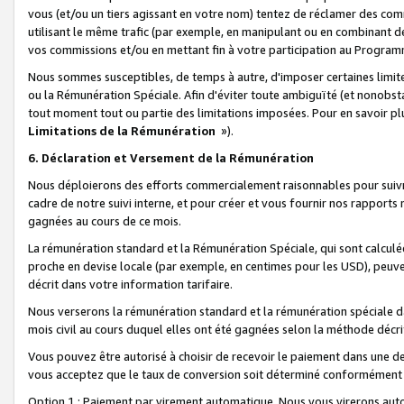
vous (et/ou un tiers agissant en votre nom) tentez de réclamer des c
utilisant le même trafic (par exemple, en manipulant ou en combinant 
vos commissions et/ou en mettant fin à votre participation au Progra
Nous sommes susceptibles, de temps à autre, d'imposer certaines limit
ou la Rémunération Spéciale. Afin d'éviter toute ambiguïté (et nonobst
tout moment tout ou partie des limitations imposées. Pour en savoir plus
Limitations de la Rémunération
»).
6. Déclaration et Versement de la Rémunération
Nous déploierons des efforts commercialement raisonnables pour suivr
cadre de notre suivi interne, et pour créer et vous fournir nos rapport
gagnées au cours de ce mois.
La rémunération standard et la Rémunération Spéciale, qui sont calcul
proche en devise locale (par exemple, en centimes pour les USD), peuve
décrit dans votre information tarifaire.
Nous verserons la rémunération standard et la rémunération spéciale da
mois civil au cours duquel elles ont été gagnées selon la méthode décr
Vous pouvez être autorisé à choisir de recevoir le paiement dans une dev
vous acceptez que le taux de conversion soit déterminé conformément
Option 1 : Paiement par virement automatique.
Nous vous virerons aut