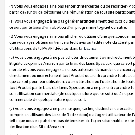
(r) Vous vous engagez à ne pas tenter d'intercepter ou de rediriger (y comp
partir de/sur ou de détourner une rémunération de tout site participa
(s) Vous vous engagez à ne pas générer artificiellement des clics ou de
ce soit par le biais d'un robot ou d'un programme logiciel ou autre.
(t) Vous vous engagez à ne pas afficher ou utiliser d’une quelconque man
que vous ayez obtenu un lien vers ledit avis ou ladite note du client par
d’utilisations de la PA API décrites dans la
Licence
.
(u) Vous vous engagez à ne pas acheter directement ou indirectement t
Eligible aux primes Amazon par le biais des Liens Spéciaux, que ce soit 
morale et vous vous engagez à ne pas autoriser, demander ou encourager
directement ou indirectement tout Produit ou à entreprendre toute acti
que ce soit pour leur utilisation, votre utilisation ou l'utilisation de
tout Produit par le biais des Liens Spéciaux ou à ne pas entreprendre t
son utilisation commerciale (de quelque nature que ce soit) ou à ne pas o
commerciale de quelque nature que ce soit.
(v) Vous vous engagez à ne pas masquer, cacher, dissimuler ou occulter 
compris en utilisant des Liens de Redirection) ou l'agent utilisateur de 
telle que nous ne puissions pas déterminer de façon raisonnable le site ou
destination d'un Site d'Amazon.