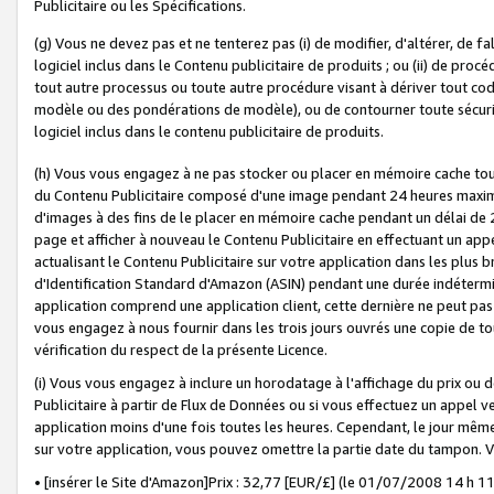
Publicitaire ou les Spécifications.
(g) Vous ne devez pas et ne tenterez pas (i) de modifier, d'altérer, de f
logiciel inclus dans le Contenu publicitaire de produits ; ou (ii) de proc
tout autre processus ou toute autre procédure visant à dériver tout c
modèle ou des pondérations de modèle), ou de contourner toute sécurité a
logiciel inclus dans le contenu publicitaire de produits.
(h) Vous vous engagez à ne pas stocker ou placer en mémoire cache tou
du Contenu Publicitaire composé d'une image pendant 24 heures maxim
d'images à des fins de le placer en mémoire cache pendant un délai de
page et afficher à nouveau le Contenu Publicitaire en effectuant un app
actualisant le Contenu Publicitaire sur votre application dans les plus 
d'Identification Standard d'Amazon (ASIN) pendant une durée indéterminé
application comprend une application client, cette dernière ne peut pa
vous engagez à nous fournir dans les trois jours ouvrés une copie de tou
vérification du respect de la présente Licence.
(i) Vous vous engagez à inclure un horodatage à l'affichage du prix ou 
Publicitaire à partir de Flux de Données ou si vous effectuez un appel ve
application moins d'une fois toutes les heures. Cependant, le jour même
sur votre application, vous pouvez omettre la partie date du tampon.
• [insérer le Site d'Amazon]Prix : 32,77 [EUR/£] (le 01/07/2008 14 h 11 