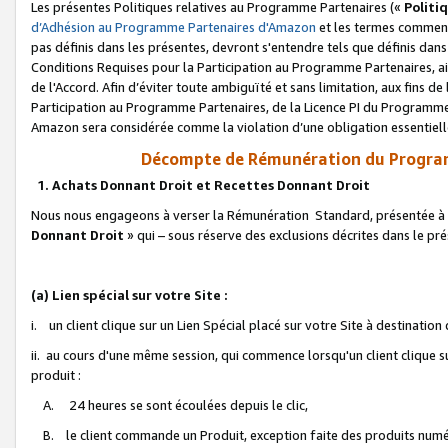
Les présentes Politiques relatives au Programme Partenaires («
Politi
d’Adhésion au Programme Partenaires d'Amazon
et les termes commenç
pas définis dans les présentes, devront s'entendre tels que définis dans 
Conditions Requises pour la Participation au Programme Partenaires, ai
de l'Accord. Afin d’éviter toute ambiguïté et sans limitation, aux fins de
Participation au Programme Partenaires, de la Licence PI du Programme 
Amazon sera considérée comme la violation d’une obligation essentielle
Décompte de Rémunération du Program
1. Achats Donnant Droit et Recettes Donnant Droit
Nous nous engageons à verser la Rémunération Standard, présentée à l
Donnant Droit
» qui – sous réserve des exclusions décrites dans le p
(a) Lien spécial sur votre Site :
i. un client clique sur un Lien Spécial placé sur votre Site à destination
ii. au cours d'une même session, qui commence lorsqu'un client clique s
produit :
A. 24 heures se sont écoulées depuis le clic,
B. le client commande un Produit, exception faite des produits numéri