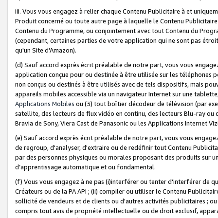
iii. Vous vous engagez à relier chaque Contenu Publicitaire à et uniqu
Produit concerné ou toute autre page à laquelle le Contenu Publicitaire
Contenu du Programme, ou conjointement avec tout Contenu du Programm
(cependant, certaines parties de votre application qui ne sont pas étroi
qu'un Site d'Amazon).
(d) Sauf accord exprès écrit préalable de notre part, vous vous engagez à
application conçue pour ou destinée à être utilisée sur les téléphones p
non conçus ou destinés à être utilisés avec de tels dispositifs, mais pouv
appareils mobiles accessible via un navigateur Internet sur une tablett
Applications Mobiles
ou (3) tout boîtier décodeur de télévision (par ex
satellite, des lecteurs de flux vidéo en continu, des lecteurs Blu-ray o
Bravia de Sony, Viera Cast de Panasonic ou les Applications Internet Viz
(e) Sauf accord exprès écrit préalable de notre part, vous vous engagez 
de regroup, d'analyser, d'extraire ou de redéfinir tout Contenu Publicitai
par des personnes physiques ou morales proposant des produits sur un
d’apprentissage automatique et ou fondamental.
(f) Vous vous engagez à ne pas (i)interférer ou tenter d'interférer de 
Créateurs ou de la PA API ; (ii) compiler ou utiliser le Contenu Publicita
sollicité de vendeurs et de clients ou d'autres activités publicitaires ; ou (
compris tout avis de propriété intellectuelle ou de droit exclusif, appar