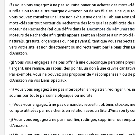
(f) Vous vous engagez à ne pas soumissionner ou acheter des mots-clés,
Kindle » ou toute autre marque d'Amazon ou de ses filiales, ainsi que t
vous pouvez consulter une liste non exhaustive dans le Tableau Non Ex
mots-clés sur tout Moteur de Recherche dès lors que les publicités de 
Moteur de Recherche (tel que défini dans le
Décompte de Rémunératio
Moteurs de Recherche afin qu'ils apparaissent en réponse à un mot-clé o
naturels, gratuits, organiques ou non payants), tant que vous respectez 
vers votre site, et non directement ou indirectement, par le biais d'un Li
d'Amazon.
(g) Vous vous engagez à ne pas offrir à une quelconque personne physi
l'argent, une remise, un rabais, des points, un don à une œuvre caritativ
Par exemple, vous ne pouvez pas proposer de « récompenses » ou de p
d'Amazon via vos Liens Spéciaux.
(h) Vous vous engagez à ne pas intercepter, enregistrer, rediriger, lire
soumis par toute personne physique ou morale.
(i) Vous vous engagez à ne pas demander, recueillir, obtenir, stocker, 
compte utilisées par nos clients en relation avec un Site d'Amazon (y c
(j) Vous vous engagez à ne pas modifier, rediriger, supprimer ou rempla
d'Amazon.
(k) Vous vous engagez à ne pas passer une quelconque commande ou init