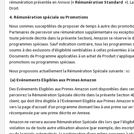
rémunération présentée en
Annexe
(«
Rémunération Standard
»). L
Droit.
4. Rémunération spéciale ou Promotions
Nous sommes susceptibles de proposer de temps à autre des promotion
Partenaires de percevoir une rémunération supplémentaire ou exceptio
toute période décrite dans la présente Section), Amazon se réserve le
programmes spéciaux. Sauf indication contraire, tous les programmes s
soumis à des exclusions d'éligibilité semblables à celles présentées à 
Documents de Programme applicables à un achat de Produit s'appliquera
promotions ou programmes spéciaux.
Nous proposons actuellement la Rémunération Spéciale suivante :
ici
(a) Evénements Eligibles aux Primes Amazon
Des Evénements Eligibles aux Primes Amazon sont disponibles dans cer
percevrez la Rémunération Spéciale décrite dans la présente Section 4(
client, qui doit être éligible à l'Evénement Eligible aux Primes Amazon te
vers la page d'accueil d'un programme donnant lieu à une prime sur un Si
récompensée par une prime décrite en Annexe.
Amazon ne versera aucune Rémunération Spéciale dès lors que l'éligibi
violation ou de toute autre utilisation abusive (par exemple, des inscrip
ou de logiciels automatisés, la participation d'une même personne à p