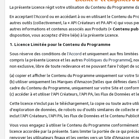
La présente Licence régit votre utilisation du Contenu du Programme d
En acceptant l'Accord ou en accédant à ou en utilisant le Contenu du P
autres outils (collectivement, la «
API Créateurs et PA API
») qui vous pe
autres informations et contenus associés aux Produits («
Contenu publ
disposition, vous acceptez d'être lié(e) à la présente Licence.
1. Licence Limitée pour le Contenu du Programme
Sous réserve des conditions de
l'Accord
et uniquement aux fins limitées
compris la présente Licence et les autres
Politiques du Programme
], n
non exclusive, libre de toute redevance et ne pouvant faire l'objet de so
(a) copier et afficher le Contenu du Programme uniquement sur votre Si
(b) utiliser uniquement les Marques d'Amazon [telles que définies dans 
cadre du Contenu du Programme, uniquement sur votre Site et confo
(c) accéder à et utiliser l’API Créateurs, l’API PA, les Flux de Données e
Cette licence n'inclut pas le téléchargement, la copie ou toute autre util
d’exploration de données, de robots ou d’outils similaires de collecte
inclut l’API Créateurs, l’API PA, les Flux de Données et le Contenu Publici
Vous vous engagez à utiliser le Contenu du Programme conformément a
licence accordée par la présente. Sans limiter la portée de ce qui pré
renvoyer les utilisateurs finaux et les ventes vers un Site d'Amazon et