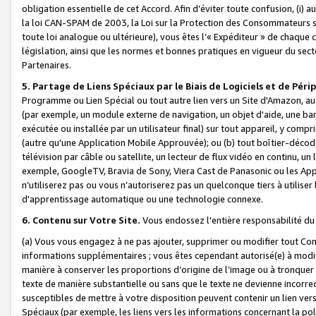
obligation essentielle de cet Accord. Afin d’éviter toute confusion, (i) a
la loi CAN-SPAM de 2003, la Loi sur la Protection des Consommateurs s
toute loi analogue ou ultérieure), vous êtes l’« Expéditeur » de chaque 
législation, ainsi que les normes et bonnes pratiques en vigueur du s
Partenaires.
5. Partage de Liens Spéciaux par le Biais de Logiciels et de Pér
Programme ou Lien Spécial ou tout autre lien vers un Site d'Amazon, au su
(par exemple, un module externe de navigation, un objet d'aide, une ba
exécutée ou installée par un utilisateur final) sur tout appareil, y comp
(autre qu'une Application Mobile Approuvée); ou (b) tout boîtier-décod
télévision par câble ou satellite, un lecteur de flux vidéo en continu, un
exemple, GoogleTV, Bravia de Sony, Viera Cast de Panasonic ou les Appli
n’utiliserez pas ou vous n’autoriserez pas un quelconque tiers à utili
d'apprentissage automatique ou une technologie connexe.
6. Contenu sur Votre Site.
Vous endossez l'entière responsabilité du
(a) Vous vous engagez à ne pas ajouter, supprimer ou modifier tout Co
informations supplémentaires ; vous êtes cependant autorisé(e) à modi
manière à conserver les proportions d’origine de l’image ou à tronquer
texte de manière substantielle ou sans que le texte ne devienne incorr
susceptibles de mettre à votre disposition peuvent contenir un lien ver
Spéciaux (par exemple, les liens vers les informations concernant la poli