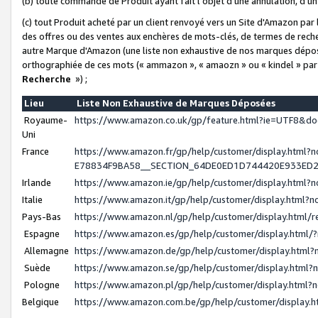
(b) toute commande de Produit ayant fait l'objet d'une annulation, d'u
(c) tout Produit acheté par un client renvoyé vers un Site d'Amazon par
des offres ou des ventes aux enchères de mots-clés, de termes de reche
autre Marque d'Amazon (une liste non exhaustive de nos marques déposée
orthographiée de ces mots (« ammazon », « amaozn » ou « kindel » par
Recherche
») ;
Lieu
Liste Non Exhaustive de Marques Déposées
Royaume-
https://www.amazon.co.uk/gp/feature.html?ie=UTF8&
Uni
France
https://www.amazon.fr/gp/help/customer/display.ht
E78834F9BA58__SECTION_64DE0ED1D744420E933ED
Irlande
https://www.amazon.ie/gp/help/customer/display.htm
Italie
https://www.amazon.it/gp/help/customer/display.html
Pays-Bas
https://www.amazon.nl/gp/help/customer/display.html
Espagne
https://www.amazon.es/gp/help/customer/display.html
Allemagne
https://www.amazon.de/gp/help/customer/display.htm
Suède
https://www.amazon.se/gp/help/customer/display.htm
Pologne
https://www.amazon.pl/gp/help/customer/display.html
Belgique
https://www.amazon.com.be/gp/help/customer/displa