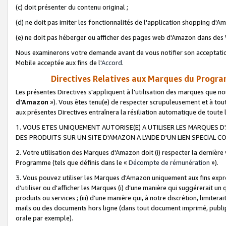
(c) doit présenter du contenu original ;
(d) ne doit pas imiter les fonctionnalités de l'application shopping d'Am
(e) ne doit pas héberger ou afficher des pages web d'Amazon dans de
Nous examinerons votre demande avant de vous notifier son acceptatio
Mobile acceptée aux fins de l'
Accord
.
Directives Relatives aux Marques du Progra
Les présentes Directives s'appliquent à l'utilisation des marques que
d'Amazon
»). Vous êtes tenu(e) de respecter scrupuleusement et à tou
aux présentes Directives entraînera la résiliation automatique de toute
1. VOUS ETES UNIQUEMENT AUTORISE(E) A UTILISER LES MARQUES D'
DES PRODUITS SUR UN SITE D'AMAZON A L'AIDE D'UN LIEN SPECIAL 
2. Votre utilisation des Marques d'Amazon doit (i) respecter la dernière
Programme (tels que définis dans le «
Décompte de rémunération
»).
3. Vous pouvez utiliser les Marques d'Amazon uniquement aux fins expr
d'utiliser ou d'afficher les Marques (i) d’une manière qui suggérerait un
produits ou services ; (iii) d’une manière qui, à notre discrétion, limit
mails ou des documents hors ligne (dans tout document imprimé, publip
orale par exemple).