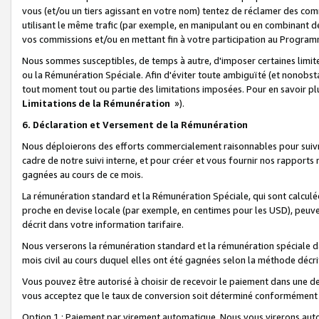
vous (et/ou un tiers agissant en votre nom) tentez de réclamer des c
utilisant le même trafic (par exemple, en manipulant ou en combinant 
vos commissions et/ou en mettant fin à votre participation au Progra
Nous sommes susceptibles, de temps à autre, d'imposer certaines limit
ou la Rémunération Spéciale. Afin d'éviter toute ambiguïté (et nonobst
tout moment tout ou partie des limitations imposées. Pour en savoir plus
Limitations de la Rémunération
»).
6. Déclaration et Versement de la Rémunération
Nous déploierons des efforts commercialement raisonnables pour suivr
cadre de notre suivi interne, et pour créer et vous fournir nos rapport
gagnées au cours de ce mois.
La rémunération standard et la Rémunération Spéciale, qui sont calcul
proche en devise locale (par exemple, en centimes pour les USD), peuve
décrit dans votre information tarifaire.
Nous verserons la rémunération standard et la rémunération spéciale da
mois civil au cours duquel elles ont été gagnées selon la méthode décr
Vous pouvez être autorisé à choisir de recevoir le paiement dans une dev
vous acceptez que le taux de conversion soit déterminé conformément
Option 1 : Paiement par virement automatique.
Nous vous virerons aut