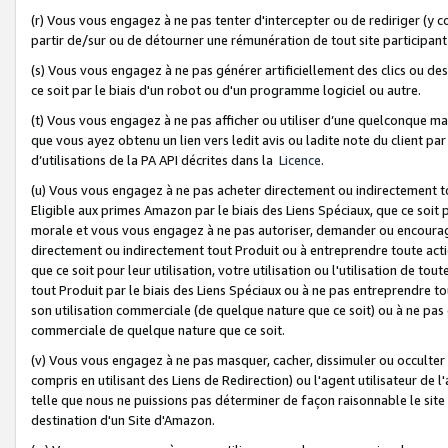
(r) Vous vous engagez à ne pas tenter d'intercepter ou de rediriger (y comp
partir de/sur ou de détourner une rémunération de tout site participa
(s) Vous vous engagez à ne pas générer artificiellement des clics ou de
ce soit par le biais d'un robot ou d'un programme logiciel ou autre.
(t) Vous vous engagez à ne pas afficher ou utiliser d’une quelconque man
que vous ayez obtenu un lien vers ledit avis ou ladite note du client par
d’utilisations de la PA API décrites dans la
Licence
.
(u) Vous vous engagez à ne pas acheter directement ou indirectement t
Eligible aux primes Amazon par le biais des Liens Spéciaux, que ce soit 
morale et vous vous engagez à ne pas autoriser, demander ou encourager
directement ou indirectement tout Produit ou à entreprendre toute acti
que ce soit pour leur utilisation, votre utilisation ou l'utilisation de
tout Produit par le biais des Liens Spéciaux ou à ne pas entreprendre t
son utilisation commerciale (de quelque nature que ce soit) ou à ne pas o
commerciale de quelque nature que ce soit.
(v) Vous vous engagez à ne pas masquer, cacher, dissimuler ou occulter 
compris en utilisant des Liens de Redirection) ou l'agent utilisateur de 
telle que nous ne puissions pas déterminer de façon raisonnable le site ou
destination d'un Site d'Amazon.